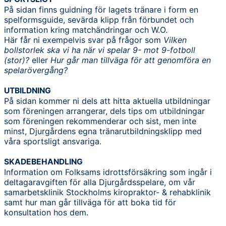
På sidan finns guidning för lagets tränare i form en
spelformsguide, sevärda klipp från förbundet och
information kring matchändringar och W.O.
Här får ni exempelvis svar på frågor som
Vilken
bollstorlek ska vi ha när vi spelar 9- mot 9-fotboll
(stor)?
eller
Hur går man tillväga för att genomföra en
spelarövergång?
UTBILDNING
På sidan kommer ni dels att hitta aktuella utbildningar
som föreningen arrangerar, dels tips om utbildningar
som föreningen rekommenderar och sist, men inte
minst, Djurgårdens egna tränarutbildningsklipp med
våra sportsligt ansvariga.
SKADEBEHANDLING
Information om Folksams idrottsförsäkring som ingår i
deltagaravgiften för alla Djurgårdsspelare, om vår
samarbetsklinik Stockholms kiropraktor- & rehabklinik
samt hur man går tillväga för att boka tid för
konsultation hos dem.