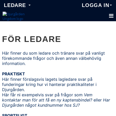
LEDARE
LOGGA IN
FÖR LEDARE
FÖR LEDARE
PRAKTISKT
SPORTSLIGT
Här finner du som ledare och tränare svar på vanligt
förekommande frågor och även annan välbehövlig
UTBILDNING
information.
SKADEBEHANDLING
PRAKTISKT
Här finner förslagsvis lagets lagledare svar på
GYM - NORDIC WELLNESS
funderingar kring hur vi hanterar praktikaliteter i
Djurgården.
VÄLKOMMEN TILL DJURGÅRDENS IF
Här får ni exempelvis svar på frågor som
Vem
kontaktar man för att få en ny kaptensbindel?
eller
H
ar
Djurgården något kundnummer hos SJ?
SPORTSLIGT