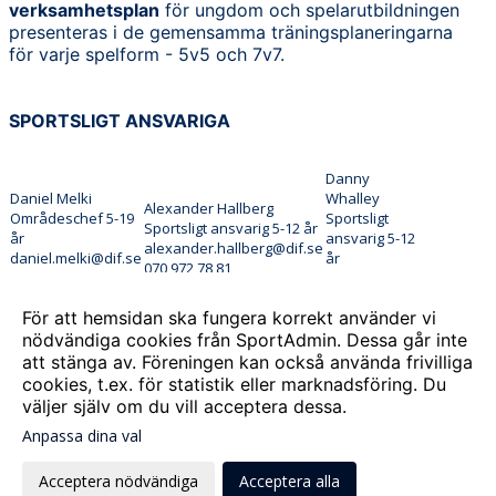
verksamhetsplan
för ungdom och spelarutbildningen
presenteras i de gemensamma träningsplaneringarna
för varje spelform - 5v5 och 7v7.
SPORTSLIGT ANSVARIGA
Danny
Daniel Melki
Whalley
Alexander Hallberg
Områdeschef 5-19
Sportsligt
Sportsligt ansvarig 5-12 år
år
ansvarig 5-12
alexander.hallberg@dif.se
daniel.melki@dif.se
år
070 972 78 81
076 323 51 42
danny@dif.se
073 999 19 81
För att hemsidan ska fungera korrekt använder vi
nödvändiga cookies från SportAdmin. Dessa går inte
att stänga av. Föreningen kan också använda frivilliga
cookies, t.ex. för statistik eller marknadsföring. Du
väljer själv om du vill acceptera dessa.
Anpassa dina val
Cookie-
Gå till
inställningar
Webbversion
Acceptera nödvändiga
Acceptera alla