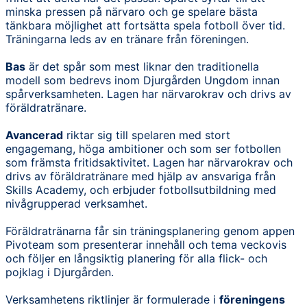
minska pressen på närvaro och ge spelare bästa
tänkbara möjlighet att fortsätta spela fotboll över tid.
Träningarna leds av en tränare från föreningen.
Bas
är det spår som mest liknar den traditionella
modell som bedrevs inom Djurgården Ungdom innan
spårverksamheten. Lagen har närvarokrav och drivs av
föräldratränare.
Avancerad
riktar sig till spelaren med stort
engagemang, höga ambitioner och som ser fotbollen
som främsta fritidsaktivitet. Lagen har närvarokrav och
drivs av föräldratränare med hjälp av ansvariga från
Skills Academy, och erbjuder fotbollsutbildning med
nivågrupperad verksamhet.
Föräldratränarna får sin träningsplanering genom appen
Pivoteam som presenterar innehåll och tema veckovis
och följer en långsiktig planering för alla flick- och
pojklag i Djurgården.
Verksamhetens riktlinjer är formulerade i
föreningens