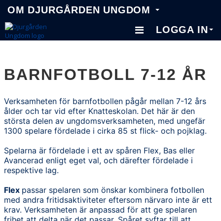
OM DJURGÅRDEN UNGDOM
LOGGA IN
OM DJURGÅRDEN
BARNFOTBOLL 7-12 ÅR
KNATTESKOLA 5-6 ÅR
BARNFOTBOLL 7-12 ÅR
Verksamheten för barnfotbollen pågår mellan 7-12 års
ålder och tar vid efter Knatteskolan. Det här är den
UNGDOMSFOTBOLL 13-19 ÅR
största delen av ungdomsverksamheten, med ungefär
1300 spelare fördelade i cirka 85 st flick- och pojklag.
AKADEMI & LAG 2
Spelarna är fördelade i ett av spåren Flex, Bas eller
ANLÄGGNINGAR
Avancerad enligt eget val, och därefter fördelade i
respektive lag.
Flex
passar spelaren som önskar kombinera fotbollen
med andra fritidsaktiviteter eftersom närvaro inte är ett
krav. Verksamheten är anpassad för att ge spelaren
frihet att delta när det passar. Spåret syftar till att