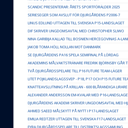
SCANDIC PRESENTERAR: ÅRETS SPORTFÖRÄLDER 2025
SERIESEGER SOM AVSLUT FÖR DJURGÅRDENS P2006-7
LINUS EDLUND UTTAGEN TILL SVENSKA P15-LANDSLAGET
DIF SKRIVER UNGDOMSAVTAL MED CHRISTOPHER SLIWO
NINA GARIBIJA KALLAD TILL BOSNIEN HERCEGOVINAS A-LA
JAKOB TOMA HÖLL NOLLAN MOT DANMARK
SE DJURGÅRDENS PA16 SPELA SEMIFINAL PÅ LÖRDAG
AKADEMINS MÅLVAKTSTRÄNARE FREDRIK BJÖRNSBY GÅR 
TVÅ DJURGÅRDSSPELARE TILL P16 FUTURE TEAM-LÄGER
LITET POJKLANDSLAGSSVEP - P18, P17 OCH P15 FUTURE T
KNATTEAVSLUTNING PÅ KRILLAN - 600 BLÅRANDIGA LIRARE
ALEXANDER ANDERSSON EM-KVALAR MED P16-LANDSLAGE
DJURGÅRDENS AKADEMI SKRIVER UNGDOMSAVTAL MED HJ
AHMED SAEED MÅLSKYTT PÅ NYTT I P17-LANDSLAGET
EMILIA REDTZER UTTAGEN TILL SVENSKA F17-LANDSLAGET
FYRA DJURGÅRDSSPELARE TILL DISTRIKTSLAGSSAMLING