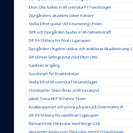
Elton Otto kallas in till svenska P17-landslaget
Djurgårdens akademi söker tränare
Stella Elfrid spelar UEFA-turnering i Polen
StFF och Djurgården bjuder in till nätverksträff
DIF PA19 klara för final i Ligacupen
Djurgården Ungdom utökar och etablerar Akademicamp Co
DIF skriver lärlingsavtal med Elton Otto
Sanktan är igång
Succéstart för Knatteskolan
Stella Elfrid till svenska F16-landslaget
Christopher Sliwo lånas ut till Vasalund
Jakob Toma till P16 Future Team
Knatteuppstart och prova på-pass på Östermalms IP
DIF PA19 klara för semifinal i Ligacupen
Bernard Eide EM-kvalar med Norge U18
Alexander Andersson EM-kvalar med P17-landslaget