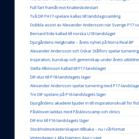
Full fart framåt mot Knatteskolestart
Två DIF PA17-spelare kallas till landslagssamling
Dubbla assist av Alexander Andersson när Sverige P17 v
Bernard Eide kallad till norska U18-landslaget
Djurgårdens Helgknatte – årets nyhet på Norra Real BP
Alexander Andersson och Oskar Stålfors spelar turnerin
Inspiration, kunskap och gemenskap under årets utbildn
Stella Albinsson kallad till F17-landslaget
DIF-duo till P18-landslagets läger
Alexander Andersson spelar turnering med P17-landslage
Tre DIF-spelare på P16-landslagets läger
Djurgårdens akademi bjuder in till inspirationskväll för fli
Påsklovet laddas med Påsklovscamp och clinics
DIF-trio till F16-landslagets läger
Stockholmsmästerskapen tillbaka – nu i vårformat
Vinterdagen + Alla hjärtans dag = sant