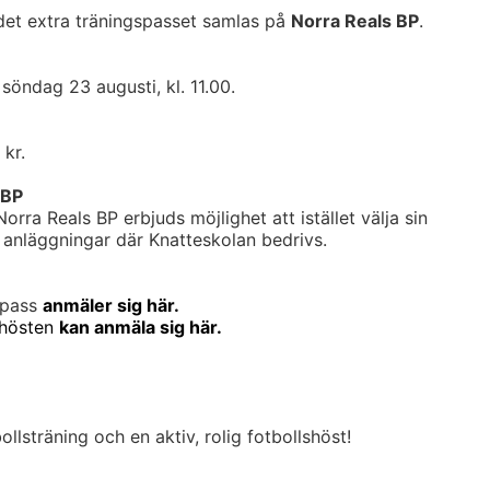
 det extra träningspasset samlas på
Norra Reals BP
.
söndag 23 augusti, kl. 11.00.
 kr.
 BP
orra Reals BP erbjuds möjlighet att istället välja sin
 anläggningar där Knatteskolan bedrivs.
apass
anmäler sig här.
 hösten
kan anmäla sig här.
ollsträning och en aktiv, rolig fotbollshöst!