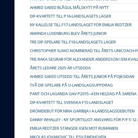
AHMED SAEED BLÅGUL MÅLSKYTT PÅ NYTT
DIF-KVARTETT TILL P16-LANDSLAGETS LÄGER
NY KALLELSE TILL F17-LANDSLAGET FÖR EMILIA REDTZER
AMANDA LUXENBURG BLEV ÅRETS JUNIOR
TRE DIF-SPELARE TILL F16-LANDSLAGETS LÄGER
CHRISTOPHER SLIWO NOMINERAD TILL ÅRETS UNICOACH
TRE RAKA SEGRAR FÖR ALEXANDER ANDERSSON I EM-KVAL
ÅRETS LEDARE 2025 ÄR UTSEDDA
AHMED SAEED UTSEDD TILL ÅRETS JUNIOR PÅ POJKSIDAN
TVÅ DIF-SPELARE PÅ U-LANDSLAGSUPPDRAG
PANT OCH LAGANDA GAV P2015–4 EN HELDAG PÅ 3ARENA
DIF-KVARTETT TILL SVENSKA F15-LANDSLAGET
DRÖMDEBUT FÖR NINA GARIBIJA I A-LANDSLAGSDEBUTEN
DANNY WHALLEY - NY SPORTSLIGT ANSVARIG FÖR P/F 5-12
EMILIA REDTZER STÄNGDE IGEN MOT RUMÄNIEN
NIKOLAS JOVANOVIC TILL PSV EINDHOVEN