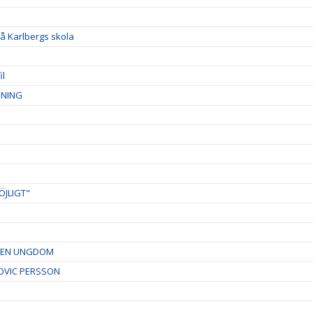
å Karlbergs skola
il
DNING
ÖJLIGT"
RDEN UNGDOM
OVIC PERSSON