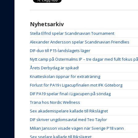
Nyhetsarkiv
Stella Elfrid spelar Scandinavian Tournament
Alexander Andersson spelar Scandinavian Friendlies
DIF-duo till P15-landslagets läger
Nytt camp på Östermalms IP – tre dagar med fullt fokus p
Årets Derbydag är spikad!
Knatteskolan öppnar för extraträning
Förlust för PA19 i Ligacupfinalen mot IFK Göteborg
DIF PA19 spelar final i Ligacupen på söndag
Träna hos Nordic Wellness
Sex akademispelare kallade till Rikslägret
DIF skriver ungdomsavtal med Teo Taylor
Milian Jansson visade vägen när Sverige P18 vann
Sex spelare kallade till Rikslägret