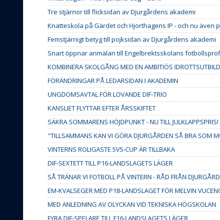
Tre stjärnor till flicksidan av Djurgårdens akademi
Knatteskola på Gärdet och Hjorthagens IP - och nu även p
Femstjärnigt betyg till pojksidan av Djurgårdens akademi
Snart öppnar anmälan till Engelbrektsskolans fotbollsprof
KOMBINERA SKOLGÅNG MED EN AMBITIÖS IDROTTSUTBIL
FÖRÄNDRINGAR PÅ LEDARSIDAN I AKADEMIN
UNGDOMSAVTAL FÖR LOVANDE DIF-TRIO
KANSLIET FLYTTAR EFTER ÅRSSKIFTET
SÄKRA SOMMARENS HÖJDPUNKT - NU TILL JULKLAPPSPRIS!
"TILLSAMMANS KAN VI GÖRA DJURGÅRDEN SÅ BRA SOM M
VINTERNS ROLIGASTE 5V5-CUP ÄR TILLBAKA
DIF-SEXTETT TILL P16-LANDSLAGETS LÄGER
SÅ TRÄNAR VI FOTBOLL PÅ VINTERN - RÅD FRÅN DJURGÅ
EM-KVALSEGER MED P18-LANDSLAGET FÖR MELVIN VUCEN
MED ANLEDNING AV OLYCKAN VID TEKNISKA HÖGSKOLAN
FYRA DIF-SPELARE TILL F16-LANDSLAGETS LÄGER