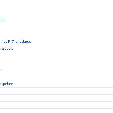
ann
g med P17-landslaget
ingsvecka
t
ckspelare