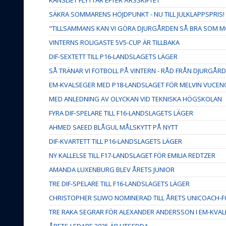
SÄKRA SOMMARENS HÖJDPUNKT - NU TILL JULKLAPPSPRIS!
"TILLSAMMANS KAN VI GÖRA DJURGÅRDEN SÅ BRA SOM M
VINTERNS ROLIGASTE 5V5-CUP ÄR TILLBAKA
DIF-SEXTETT TILL P16-LANDSLAGETS LÄGER
SÅ TRÄNAR VI FOTBOLL PÅ VINTERN - RÅD FRÅN DJURGÅ
EM-KVALSEGER MED P18-LANDSLAGET FÖR MELVIN VUCEN
MED ANLEDNING AV OLYCKAN VID TEKNISKA HÖGSKOLAN
FYRA DIF-SPELARE TILL F16-LANDSLAGETS LÄGER
AHMED SAEED BLÅGUL MÅLSKYTT PÅ NYTT
DIF-KVARTETT TILL P16-LANDSLAGETS LÄGER
NY KALLELSE TILL F17-LANDSLAGET FÖR EMILIA REDTZER
AMANDA LUXENBURG BLEV ÅRETS JUNIOR
TRE DIF-SPELARE TILL F16-LANDSLAGETS LÄGER
CHRISTOPHER SLIWO NOMINERAD TILL ÅRETS UNICOACH
TRE RAKA SEGRAR FÖR ALEXANDER ANDERSSON I EM-KVAL
ÅRETS LEDARE 2025 ÄR UTSEDDA