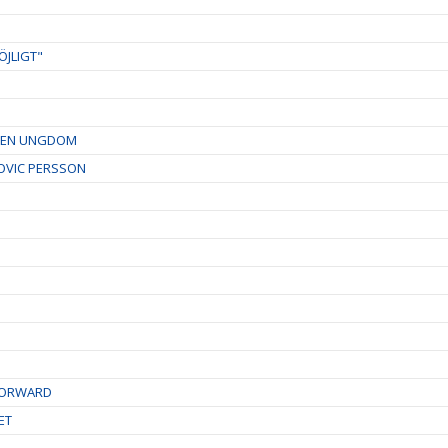
ÖJLIGT"
RDEN UNGDOM
OVIC PERSSON
-FORWARD
ET