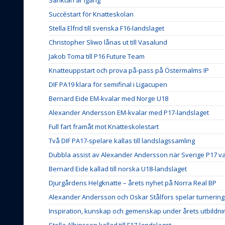
Succéstart för Knatteskolan
Stella Elfrid till svenska F16-landslaget
Christopher Sliwo lånas ut till Vasalund
Jakob Toma till P16 Future Team
Knatteuppstart och prova på-pass på Östermalms IP
DIF PA19 klara för semifinal i Ligacupen
Bernard Eide EM-kvalar med Norge U18
Alexander Andersson EM-kvalar med P17-landslaget
Full fart framåt mot Knatteskolestart
Två DIF PA17-spelare kallas till landslagssamling
Dubbla assist av Alexander Andersson när Sverige P17 v
Bernard Eide kallad till norska U18-landslaget
Djurgårdens Helgknatte – årets nyhet på Norra Real BP
Alexander Andersson och Oskar Stålfors spelar turnerin
Inspiration, kunskap och gemenskap under årets utbildn
Stella Albinsson kallad till F17-landslaget