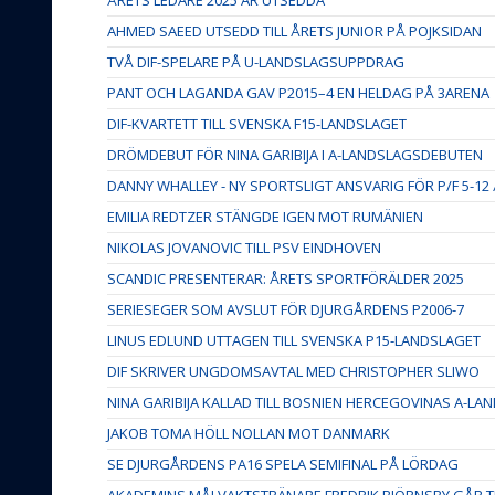
AHMED SAEED UTSEDD TILL ÅRETS JUNIOR PÅ POJKSIDAN
TVÅ DIF-SPELARE PÅ U-LANDSLAGSUPPDRAG
PANT OCH LAGANDA GAV P2015–4 EN HELDAG PÅ 3ARENA
DIF-KVARTETT TILL SVENSKA F15-LANDSLAGET
DRÖMDEBUT FÖR NINA GARIBIJA I A-LANDSLAGSDEBUTEN
DANNY WHALLEY - NY SPORTSLIGT ANSVARIG FÖR P/F 5-12
EMILIA REDTZER STÄNGDE IGEN MOT RUMÄNIEN
NIKOLAS JOVANOVIC TILL PSV EINDHOVEN
SCANDIC PRESENTERAR: ÅRETS SPORTFÖRÄLDER 2025
SERIESEGER SOM AVSLUT FÖR DJURGÅRDENS P2006-7
LINUS EDLUND UTTAGEN TILL SVENSKA P15-LANDSLAGET
DIF SKRIVER UNGDOMSAVTAL MED CHRISTOPHER SLIWO
NINA GARIBIJA KALLAD TILL BOSNIEN HERCEGOVINAS A-LA
JAKOB TOMA HÖLL NOLLAN MOT DANMARK
SE DJURGÅRDENS PA16 SPELA SEMIFINAL PÅ LÖRDAG
AKADEMINS MÅLVAKTSTRÄNARE FREDRIK BJÖRNSBY GÅR 