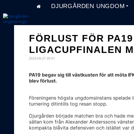
DJURGÅRDEN UNGDOM
FÖRLUST FÖR PA19 
LIGACUPFINALEN 
2026-06-21 20:01
PA19 begav sig till västkusten för att möta I
blev förlust.
Föreningens högsta ungdomsinstans spelade lig
turnering ditintills tog resan stopp.
Djurgården började matchen bra och hade mer
sällan kom från Alexander Anderssons vänsterk
kompakta blåvita defensiven och istället var 