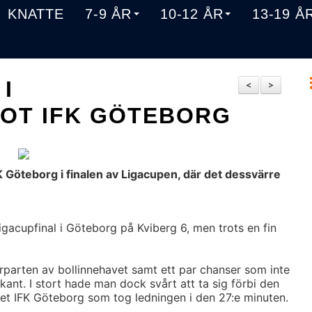
KNATTE
7-9 ÅR
10-12 ÅR
13-19 Å
I
<
>
MOT IFK GÖTEBORG
FK Göteborg i finalen av Ligacupen, där det dessvärre
acupfinal i Göteborg på Kviberg 6, men trots en fin
parten av bollinnehavet samt ett par chanser som inte
ant. I stort hade man dock svårt att ta sig förbi den
det IFK Göteborg som tog ledningen i den 27:e minuten.