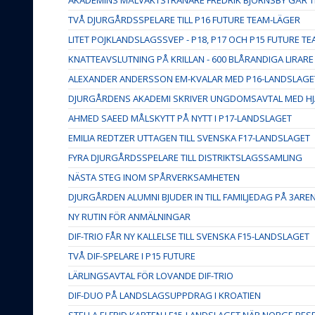
TVÅ DJURGÅRDSSPELARE TILL P16 FUTURE TEAM-LÄGER
LITET POJKLANDSLAGSSVEP - P18, P17 OCH P15 FUTURE T
KNATTEAVSLUTNING PÅ KRILLAN - 600 BLÅRANDIGA LIRARE
ALEXANDER ANDERSSON EM-KVALAR MED P16-LANDSLAGE
DJURGÅRDENS AKADEMI SKRIVER UNGDOMSAVTAL MED HJ
AHMED SAEED MÅLSKYTT PÅ NYTT I P17-LANDSLAGET
EMILIA REDTZER UTTAGEN TILL SVENSKA F17-LANDSLAGET
FYRA DJURGÅRDSSPELARE TILL DISTRIKTSLAGSSAMLING
NÄSTA STEG INOM SPÅRVERKSAMHETEN
DJURGÅRDEN ALUMNI BJUDER IN TILL FAMILJEDAG PÅ 3ARE
NY RUTIN FÖR ANMÄLNINGAR
DIF-TRIO FÅR NY KALLELSE TILL SVENSKA F15-LANDSLAGET
TVÅ DIF-SPELARE I P15 FUTURE
LÄRLINGSAVTAL FÖR LOVANDE DIF-TRIO
DIF-DUO PÅ LANDSLAGSUPPDRAG I KROATIEN
STELLA ELFRID KAPTEN I F15-LANDSLAGET NÄR NORGE BE