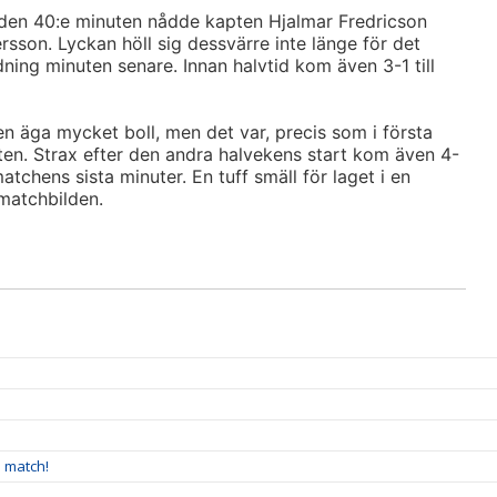
i den 40:e minuten nådde kapten Hjalmar Fredricson
sson. Lyckan höll sig dessvärre inte länge för det
dning minuten senare. Innan halvtid kom även 3-1 till
n äga mycket boll, men det var, precis som i första
eten. Strax efter den andra halvekens start kom även 4-
matchens sista minuter. En tuff smäll för laget i en
 matchbilden.
å match!