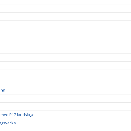
ann
g med P17-landslaget
ingsvecka