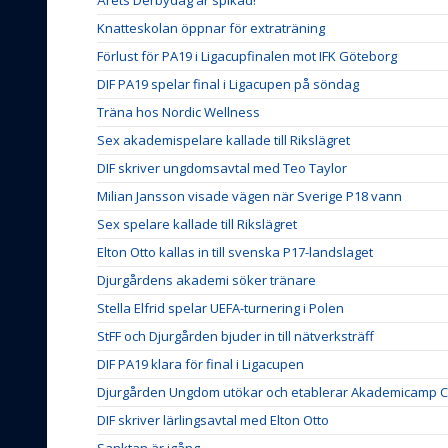
Knatteskolan öppnar för extraträning
Förlust för PA19 i Ligacupfinalen mot IFK Göteborg
DIF PA19 spelar final i Ligacupen på söndag
Träna hos Nordic Wellness
Sex akademispelare kallade till Rikslägret
DIF skriver ungdomsavtal med Teo Taylor
Milian Jansson visade vägen när Sverige P18 vann
Sex spelare kallade till Rikslägret
Elton Otto kallas in till svenska P17-landslaget
Djurgårdens akademi söker tränare
Stella Elfrid spelar UEFA-turnering i Polen
StFF och Djurgården bjuder in till nätverksträff
DIF PA19 klara för final i Ligacupen
Djurgården Ungdom utökar och etablerar Akademicamp Co
DIF skriver lärlingsavtal med Elton Otto
Sanktan är igång