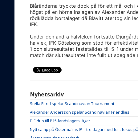
Blåränderna tryckte dock på för ett mål och 
högst på en hörna inslagen av Alexander Ander
rödklädda bortalaget då Blåvitt återtog sin le
IFK.
Under den andra halvleken fortsatte Djurgårde
halvlek, IFK Göteborg som stod för effektivit
1 och slutresultatet fastställdes till 5-1 under 
match där slutresultatet inte fullt ut speglade
Nyhetsarkiv
Stella Elfrid spelar Scandinavian Tournament
Alexander Andersson spelar Scandinavian Friendlies
DIF-duo till P15-landslagets läger
Nytt camp på Östermalms IP – tre dagar med fullt fokus p
Årets Derbydag är spikad!