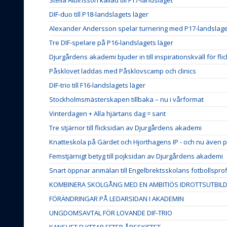
DIF-duo till P18-landslagets läger
Alexander Andersson spelar turnering med P17-landslage
Tre DIF-spelare på P16-landslagets läger
Djurgårdens akademi bjuder in till inspirationskväll för fli
Påsklovet laddas med Påsklovscamp och clinics
DIF-trio till F16-landslagets läger
Stockholmsmästerskapen tillbaka – nu i vårformat
Vinterdagen + Alla hjärtans dag = sant
Tre stjärnor till flicksidan av Djurgårdens akademi
Knatteskola på Gärdet och Hjorthagens IP - och nu även p
Femstjärnigt betyg till pojksidan av Djurgårdens akademi
Snart öppnar anmälan till Engelbrektsskolans fotbollsprof
KOMBINERA SKOLGÅNG MED EN AMBITIÖS IDROTTSUTBIL
FÖRÄNDRINGAR PÅ LEDARSIDAN I AKADEMIN
UNGDOMSAVTAL FÖR LOVANDE DIF-TRIO
KANSLIET FLYTTAR EFTER ÅRSSKIFTET