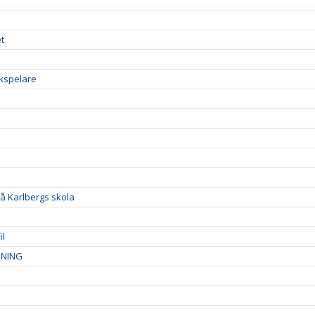
t
ckspelare
å Karlbergs skola
il
DNING