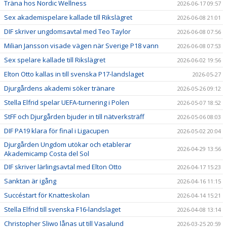
Träna hos Nordic Wellness
2026-06-17 09:57
Sex akademispelare kallade till Rikslägret
2026-06-08 21:01
DIF skriver ungdomsavtal med Teo Taylor
2026-06-08 07:56
Milian Jansson visade vägen när Sverige P18 vann
2026-06-08 07:53
Sex spelare kallade till Rikslägret
2026-06-02 19:56
Elton Otto kallas in till svenska P17-landslaget
2026-05-27
Djurgårdens akademi söker tränare
2026-05-26 09:12
Stella Elfrid spelar UEFA-turnering i Polen
2026-05-07 18:52
StFF och Djurgården bjuder in till nätverksträff
2026-05-06 08:03
DIF PA19 klara för final i Ligacupen
2026-05-02 20:04
Djurgården Ungdom utökar och etablerar
2026-04-29 13:56
Akademicamp Costa del Sol
DIF skriver lärlingsavtal med Elton Otto
2026-04-17 15:23
Sanktan är igång
2026-04-16 11:15
Succéstart för Knatteskolan
2026-04-14 15:21
Stella Elfrid till svenska F16-landslaget
2026-04-08 13:14
Christopher Sliwo lånas ut till Vasalund
2026-03-25 20:59