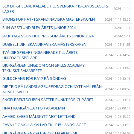
SEX DIF-SPELARE KALLADE TILL SVENSKA P15-LANDSLAGETS
2024-11-14
LÄGER
BRONS FÖR PA17 I SKANDINAVISKA MÄSTERSKAPEN
2024-11-11 15:05
ELIN WESTLUND BLEV ÅRETS JUNIOR 2024
2024-11-11
JACK TAGESSON FICK PRIS SOM ÅRETS JUNIOR 2024
2024-11-11
DUBBELT DIF I SKANDINAVISKA MÄSTERSKAPEN
2024-11-05 11:53
TVÅ DIF-SPELARE NOMINERADE TILL ÅRETS
2024-11-04 14:52
UNICOACHSPELARE
DJURGÅRDEN UNGDOM OCH SKILLS ACADEMY I
2024-11-01 13:42
TEKNISKT SAMARBETE
GULDCHANS FÖR PA17 PÅ SÖNDAG
2024-11-01 10:18
DIF-TRIO PÅ LANDSLAGSUPPDRAG OCH NYTT MÅL FRÅN
2024-10-31 09:58
AHMED SAEED
ENGELBREKTSCUPEN SÄTTER PUNKT FÖR CUPÅRET
2024-10-30 13:34
FINA FRAMGÅNGAR FÖR AKADEMIN
2024-10-29 08:14
AHMED SAEED MÅLSKYTT MOT LETTLAND
2024-10-26 13:20
CAVA LEJONKULA KALLAD TILL F15-LANDSLAGET
2024-10-26 13:19
DJURGÅRDENS NYSATSNING: EN AKADEMI
2024-10-23 16:57