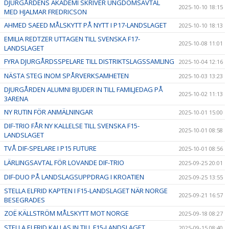
DJURGÅRDENS AKADEMI SKRIVER UNGDOMSAVTAL
2025-10-10 18:15
MED HJALMAR FREDRICSON
AHMED SAEED MÅLSKYTT PÅ NYTT I P17-LANDSLAGET
2025-10-10 18:13
EMILIA REDTZER UTTAGEN TILL SVENSKA F17-
2025-10-08 11:01
LANDSLAGET
FYRA DJURGÅRDSSPELARE TILL DISTRIKTSLAGSSAMLING
2025-10-04 12:16
NÄSTA STEG INOM SPÅRVERKSAMHETEN
2025-10-03 13:23
DJURGÅRDEN ALUMNI BJUDER IN TILL FAMILJEDAG PÅ
2025-10-02 11:13
3ARENA
NY RUTIN FÖR ANMÄLNINGAR
2025-10-01 15:00
DIF-TRIO FÅR NY KALLELSE TILL SVENSKA F15-
2025-10-01 08:58
LANDSLAGET
TVÅ DIF-SPELARE I P15 FUTURE
2025-10-01 08:56
LÄRLINGSAVTAL FÖR LOVANDE DIF-TRIO
2025-09-25 20:01
DIF-DUO PÅ LANDSLAGSUPPDRAG I KROATIEN
2025-09-25 13:55
STELLA ELFRID KAPTEN I F15-LANDSLAGET NÄR NORGE
2025-09-21 16:57
BESEGRADES
ZOË KÄLLSTRÖM MÅLSKYTT MOT NORGE
2025-09-18 08:27
STELLA ELFRID KALLAS IN TILL F15-LANDSLAGET
2025-09-15 08:40