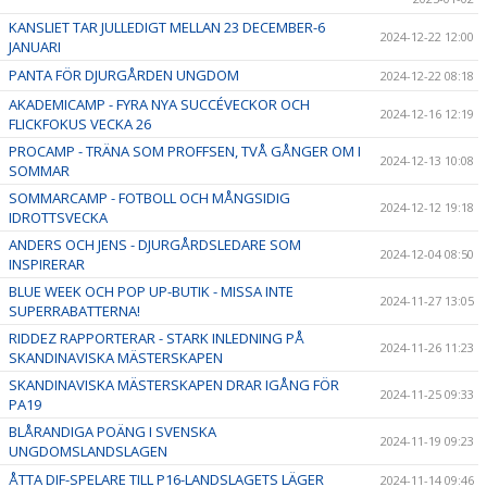
KANSLIET TAR JULLEDIGT MELLAN 23 DECEMBER-6
2024-12-22 12:00
JANUARI
PANTA FÖR DJURGÅRDEN UNGDOM
2024-12-22 08:18
AKADEMICAMP - FYRA NYA SUCCÉVECKOR OCH
2024-12-16 12:19
FLICKFOKUS VECKA 26
PROCAMP - TRÄNA SOM PROFFSEN, TVÅ GÅNGER OM I
2024-12-13 10:08
SOMMAR
SOMMARCAMP - FOTBOLL OCH MÅNGSIDIG
2024-12-12 19:18
IDROTTSVECKA
ANDERS OCH JENS - DJURGÅRDSLEDARE SOM
2024-12-04 08:50
INSPIRERAR
BLUE WEEK OCH POP UP-BUTIK - MISSA INTE
2024-11-27 13:05
SUPERRABATTERNA!
RIDDEZ RAPPORTERAR - STARK INLEDNING PÅ
2024-11-26 11:23
SKANDINAVISKA MÄSTERSKAPEN
SKANDINAVISKA MÄSTERSKAPEN DRAR IGÅNG FÖR
2024-11-25 09:33
PA19
BLÅRANDIGA POÄNG I SVENSKA
2024-11-19 09:23
UNGDOMSLANDSLAGEN
ÅTTA DIF-SPELARE TILL P16-LANDSLAGETS LÄGER
2024-11-14 09:46