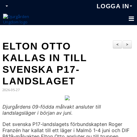
LOGGA IN
ELTON OTTO
<
>
KALLAS IN TILL
SVENSKA P17-
LANDSLAGET
2026-05-27
Djurgårdens 09-födda målvakt ansluter till
landslagsläger i början av juni.
Det svenska P17-landslagets förbundskapten Roger
Franzén har kallat till ett läger i Malmö 1-4 juni och DIF
PA19-målvakten Elton Otto ansluter nu till truppen.