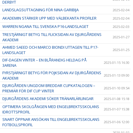
DERBYT
LANDSLAGSUTTAGNING FÖR NINA GARIBIJA
2025-02-04
AKADEMIN STÄRKER UPP MED VÄLBEKANTA PROFILER
2025-02-04
WARREN NGANA TILL SVENSKA P16-LANDSLAGET
2025-02-03
TRESTJÄRNIGT BETYG TILL FLICKSIDAN AV DJURGÅRDENS
2025-01-27
AKADEMI
AHMED SAEED OCH MARCO BIONDI UTTAGEN TILL P17-
2025-01-25
LANDSLAGET
DIF-DAGEN VINTER – EN BLÅRANDIG HELDAG PÅ
2025-01-15 16:30
3ARENA
FYRSTJÄRNIGT BETYG FÖR POJKSIDAN AV DJURGÅRDENS
2025-01-13 09:00
AKADEMI
DJURGÅRDEN UNGDOM BREDDAR CUPKATALOGEN –
2025-01-10 09:54
PREMIÄR FÖR DIF CUP VINTER
DJURGÅRDENS AKADEMI SÖKER TRÄNARLÄRLINGAR
2025-01-08 15:18
OPTIMERA SKOLGÅNGEN MED ENGELBREKTSSKOLANS
2025-01-07 15:38
IDROTTSPROFIL
SNART ÖPPNAR ANSÖKAN TILL ENGELBREKTSSKOLANS
2025-01-06 12:00
FOTBOLLSPROFIL
2025-01-02