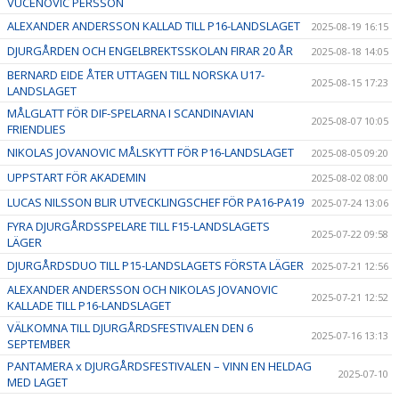
VUCENOVIC PERSSON
ALEXANDER ANDERSSON KALLAD TILL P16-LANDSLAGET
2025-08-19 16:15
DJURGÅRDEN OCH ENGELBREKTSSKOLAN FIRAR 20 ÅR
2025-08-18 14:05
BERNARD EIDE ÅTER UTTAGEN TILL NORSKA U17-
2025-08-15 17:23
LANDSLAGET
MÅLGLATT FÖR DIF-SPELARNA I SCANDINAVIAN
2025-08-07 10:05
FRIENDLIES
NIKOLAS JOVANOVIC MÅLSKYTT FÖR P16-LANDSLAGET
2025-08-05 09:20
UPPSTART FÖR AKADEMIN
2025-08-02 08:00
LUCAS NILSSON BLIR UTVECKLINGSCHEF FÖR PA16-PA19
2025-07-24 13:06
FYRA DJURGÅRDSSPELARE TILL F15-LANDSLAGETS
2025-07-22 09:58
LÄGER
DJURGÅRDSDUO TILL P15-LANDSLAGETS FÖRSTA LÄGER
2025-07-21 12:56
ALEXANDER ANDERSSON OCH NIKOLAS JOVANOVIC
2025-07-21 12:52
KALLADE TILL P16-LANDSLAGET
VÄLKOMNA TILL DJURGÅRDSFESTIVALEN DEN 6
2025-07-16 13:13
SEPTEMBER
PANTAMERA x DJURGÅRDSFESTIVALEN – VINN EN HELDAG
2025-07-10
MED LAGET