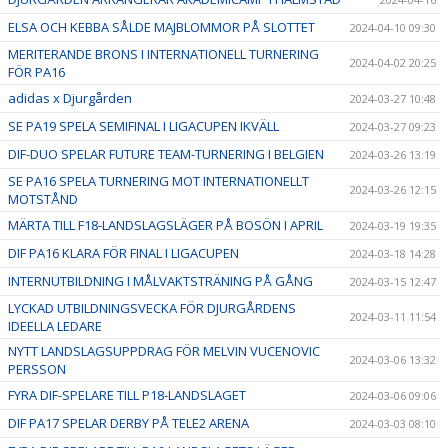
ELSA OCH KEBBA SÅLDE MAJBLOMMOR PÅ SLOTTET
2024-04-10 09:30
MERITERANDE BRONS I INTERNATIONELL TURNERING
2024-04-02 20:25
FÖR PA16
adidas x Djurgården
2024-03-27 10:48
SE PA19 SPELA SEMIFINAL I LIGACUPEN IKVÄLL
2024-03-27 09:23
DIF-DUO SPELAR FUTURE TEAM-TURNERING I BELGIEN
2024-03-26 13:19
SE PA16 SPELA TURNERING MOT INTERNATIONELLT
2024-03-26 12:15
MOTSTÅND
MÄRTA TILL F18-LANDSLAGSLÄGER PÅ BOSÖN I APRIL
2024-03-19 19:35
DIF PA16 KLARA FÖR FINAL I LIGACUPEN
2024-03-18 14:28
INTERNUTBILDNING I MÅLVAKTSTRÄNING PÅ GÅNG
2024-03-15 12:47
LYCKAD UTBILDNINGSVECKA FÖR DJURGÅRDENS
2024-03-11 11:54
IDEELLA LEDARE
NYTT LANDSLAGSUPPDRAG FÖR MELVIN VUCENOVIC
2024-03-06 13:32
PERSSON
FYRA DIF-SPELARE TILL P18-LANDSLAGET
2024-03-06 09:06
DIF PA17 SPELAR DERBY PÅ TELE2 ARENA
2024-03-03 08:10