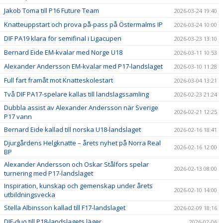
Jakob Toma till P16 Future Team
2026-03-24 19:40
Knatteuppstart och prova på-pass på Östermalms IP
2026-03-24 10:00
DIF PA19 klara för semifinal i Ligacupen
2026-03-23 13:10
Bernard Eide EM-kvalar med Norge U18
2026-03-11 10:53
Alexander Andersson EM-kvalar med P17-landslaget
2026-03-10 11:28
Full fart framåt mot Knatteskolestart
2026-03-04 13:21
Två DIF PA17-spelare kallas till landslagssamling
2026-02-23 21:24
Dubbla assist av Alexander Andersson när Sverige
2026-02-21 12:25
P17 vann
Bernard Eide kallad till norska U18-landslaget
2026-02-16 18:41
Djurgårdens Helgknatte – årets nyhet på Norra Real
2026-02-16 12:00
BP
Alexander Andersson och Oskar Stålfors spelar
2026-02-13 08:00
turnering med P17-landslaget
Inspiration, kunskap och gemenskap under årets
2026-02-10 14:00
utbildningsvecka
Stella Albinsson kallad till F17-landslaget
2026-02-09 18:16
DIF-duo till P18-landslagets läger
2026-02-06