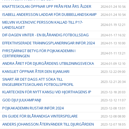
KNATTESKOLAN ÖPPNAR UPP FRÅN FEM ÅRS ÅLDER
2024-01-24 10:56
ISABELL ANDERSSON LADDAR FÖR DUBBELLANDSKAMP
2024-01-24 10:54
MELVIN VUCENOVIC PERSSON KALLAD TILL P17-
2024-01-19 12:21
LANDSLAGET
DIF-DAGEN VINTER - EN BLÅRANDIG FOTBOLLSDAG
2024-01-17 16:32
EFFEKTIVISERADE TRÄNINGSPLANERINGAR INFÖR 2024
2024-01-13 10:00
FYRSTJÄRNIGT BETYG FÖR POJKAKADEMIN I
2024-01-11 13:21
CERTIFIERINGEN
ANDRA ÅRET FÖR DJURGÅRDENS UTBILDNINGSVECKA
2024-01-09 12:10
KANSLIET ÖPPNAR ÅTER DEN 8 JANUARI
2023-12-22 09:00
SNART ÄR DET DAGS ATT SÖKA TILL
2023-12-21 20:34
ENGELBREKTSSKOLANS FOTBOLLSPROFIL
KLARTECKEN FÖR NYTT KANSLI VID HJORTHAGENS IP
2023-12-18 20:03
GOD DJU! JULKAMPANJ!
2023-12-12 11:07
POJKAKADEMIN RUSTAR INFÖR 2024
2023-12-08 13:01
EN GUIDE FÖR BLÅRANDIGA VINTERSPELARE
2023-12-08 08:00
ANDERS JOHANSSON ÅTERVÄNDER TILL DJURGÅRDEN
2023-12-07 18:05