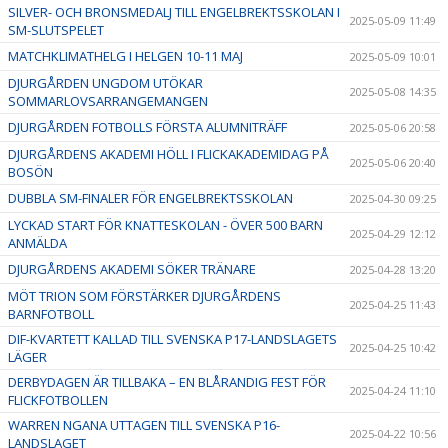
SILVER- OCH BRONSMEDALJ TILL ENGELBREKTSSKOLAN I
2025-05-09 11:49
SM-SLUTSPELET
MATCHKLIMATHELG I HELGEN 10-11 MAJ
2025-05-09 10:01
DJURGÅRDEN UNGDOM UTÖKAR
2025-05-08 14:35
SOMMARLOVSARRANGEMANGEN
DJURGÅRDEN FOTBOLLS FÖRSTA ALUMNITRÄFF
2025-05-06 20:58
DJURGÅRDENS AKADEMI HÖLL I FLICKAKADEMIDAG PÅ
2025-05-06 20:40
BOSÖN
DUBBLA SM-FINALER FÖR ENGELBREKTSSKOLAN
2025-04-30 09:25
LYCKAD START FÖR KNATTESKOLAN - ÖVER 500 BARN
2025-04-29 12:12
ANMÄLDA
DJURGÅRDENS AKADEMI SÖKER TRÄNARE
2025-04-28 13:20
MÖT TRION SOM FÖRSTÄRKER DJURGÅRDENS
2025-04-25 11:43
BARNFOTBOLL
DIF-KVARTETT KALLAD TILL SVENSKA P17-LANDSLAGETS
2025-04-25 10:42
LÄGER
DERBYDAGEN ÄR TILLBAKA – EN BLÅRANDIG FEST FÖR
2025-04-24 11:10
FLICKFOTBOLLEN
WARREN NGANA UTTAGEN TILL SVENSKA P16-
2025-04-22 10:56
LANDSLAGET