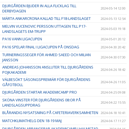
DJURGÅRDEN BJUDER IN ALLA FLICKLAG TILL
2024-05-14 12:00
DERBYDAGEN
MÄRTA ANKARCRONA KALLAD TILL F18-LANDSLAGET
2024-05-13 12:54
MELVIN VUCENOVIC PERSSON UTTAGEN TILL P17-
2024-05-03 19:18
LANDSLAGETS EM-TRUPP
PA16 VANN LIGACUPEN
2024-05-01 20:12
PA16 SPELAR FINAL I LIGACUPEN PÅ ONSDAG
2024-04-30 20:42
TURNERINGSSEGER FÖR AHMED SAEED OCH MILIAN
2024-04-30 07:30
JANSSON
ANDREAS JOHANSSON ANSLUTER TILL DJURGÅRDENS
2024-04-26 18:42
POJKAKADEMI
VÄLBESÖKT SÄSONGSPREMIÄR FÖR DJURGÅRDENS
2024-04-26 11:05
GÅFOTBOLL
DJURGÅRDEN STARTAR AKADEMICAMP PRO
2024-04-25 09:08
SKÖNA VINSTER FÖR DJURGÅRDENS 08:OR PÅ
2024-04-22 15:55
LANDSLAGSUPPDRAG
BLÅRANDIG NYSATSNING PÅ CAFETERIAVERKSAMHETEN
2024-04-18 10:41
MATCHKLIMATHELG DEN 18-19 MAJ
2024-04-17 11:27
DJURGÅRDEN ARRANGERAR AKADEMICAMP I HALMSTAD
2024-04-16