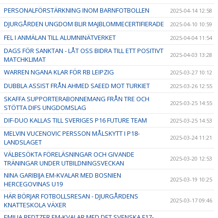
PERSONALFÖRSTÄRKNING INOM BARNFOTBOLLEN
2025-04-14 12:58
DJURGÅRDEN UNGDOM BLIR MAJBLOMMECERTIFIERADE
2025-04-10 10:59
FEL I ANMÄLAN TILL ALUMNINÄTVERKET
2025-04-04 11:54
DAGS FÖR SANKTAN - LÅT OSS BIDRA TILL ETT POSITIVT
2025-04-03 13:28
MATCHKLIMAT
WARREN NGANA KLAR FÖR RB LEIPZIG
2025-03-27 10:12
DUBBLA ASSIST FRÅN AHMED SAEED MOT TURKIET
2025-03-26 12:55
SKAFFA SUPPORTERABONNEMANG FRÅN TRE OCH
2025-03-25 14:55
STÖTTA DIFS UNGDOMSLAG
DIF-DUO KALLAS TILL SVERIGES P16 FUTURE TEAM
2025-03-25 14:53
MELVIN VUCENOVIC PERSSON MÅLSKYTT I P18-
2025-03-24 11:21
LANDSLAGET
VÄLBESÖKTA FÖRELÄSNINGAR OCH GIVANDE
2025-03-20 12:53
TRÄNINGAR UNDER UTBILDNINGSVECKAN
NINA GARIBIJA EM-KVALAR MED BOSNIEN
2025-03-19 10:25
HERCEGOVINAS U19
HÄR BÖRJAR FOTBOLLSRESAN - DJURGÅRDENS
2025-03-17 09:46
KNATTESKOLA VÄXER
EMILIA REDTZER EM-KVALAR MED DET SVENSKA F17-