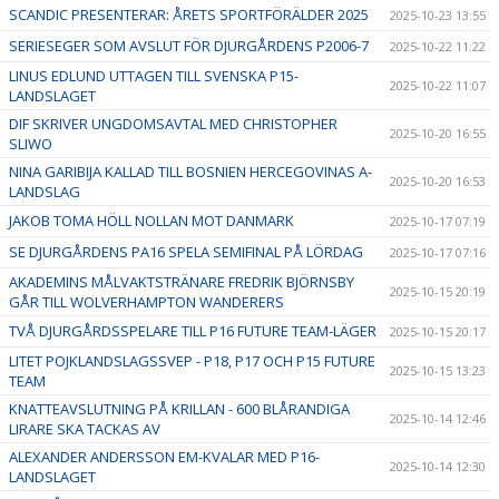
SCANDIC PRESENTERAR: ÅRETS SPORTFÖRÄLDER 2025
2025-10-23 13:55
SERIESEGER SOM AVSLUT FÖR DJURGÅRDENS P2006-7
2025-10-22 11:22
LINUS EDLUND UTTAGEN TILL SVENSKA P15-
2025-10-22 11:07
LANDSLAGET
DIF SKRIVER UNGDOMSAVTAL MED CHRISTOPHER
2025-10-20 16:55
SLIWO
NINA GARIBIJA KALLAD TILL BOSNIEN HERCEGOVINAS A-
2025-10-20 16:53
LANDSLAG
JAKOB TOMA HÖLL NOLLAN MOT DANMARK
2025-10-17 07:19
SE DJURGÅRDENS PA16 SPELA SEMIFINAL PÅ LÖRDAG
2025-10-17 07:16
AKADEMINS MÅLVAKTSTRÄNARE FREDRIK BJÖRNSBY
2025-10-15 20:19
GÅR TILL WOLVERHAMPTON WANDERERS
TVÅ DJURGÅRDSSPELARE TILL P16 FUTURE TEAM-LÄGER
2025-10-15 20:17
LITET POJKLANDSLAGSSVEP - P18, P17 OCH P15 FUTURE
2025-10-15 13:23
TEAM
KNATTEAVSLUTNING PÅ KRILLAN - 600 BLÅRANDIGA
2025-10-14 12:46
LIRARE SKA TACKAS AV
ALEXANDER ANDERSSON EM-KVALAR MED P16-
2025-10-14 12:30
LANDSLAGET