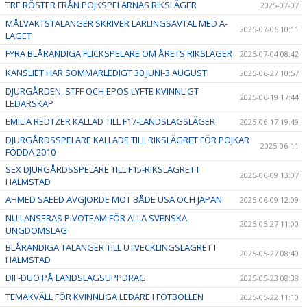
TRE RÖSTER FRÅN POJKSPELARNAS RIKSLÄGER
2025-07-07
MÅLVAKTSTALANGER SKRIVER LÄRLINGSAVTAL MED A-
2025-07-06 10:11
LAGET
FYRA BLÅRANDIGA FLICKSPELARE OM ÅRETS RIKSLÄGER
2025-07-04 08:42
KANSLIET HAR SOMMARLEDIGT 30 JUNI-3 AUGUSTI
2025-06-27 10:57
DJURGÅRDEN, STFF OCH EPOS LYFTE KVINNLIGT
2025-06-19 17:44
LEDARSKAP
EMILIA REDTZER KALLAD TILL F17-LANDSLAGSLÄGER
2025-06-17 19:49
DJURGÅRDSSPELARE KALLADE TILL RIKSLÄGRET FÖR POJKAR
2025-06-11
FÖDDA 2010
SEX DJURGÅRDSSPELARE TILL F15-RIKSLÄGRET I
2025-06-09 13:07
HALMSTAD
AHMED SAEED AVGJORDE MOT BÅDE USA OCH JAPAN
2025-06-09 12:09
NU LANSERAS PIVOTEAM FÖR ALLA SVENSKA
2025-05-27 11:00
UNGDOMSLAG
BLÅRANDIGA TALANGER TILL UTVECKLINGSLÄGRET I
2025-05-27 08:40
HALMSTAD
DIF-DUO PÅ LANDSLAGSUPPDRAG
2025-05-23 08:38
TEMAKVÄLL FÖR KVINNLIGA LEDARE I FOTBOLLEN
2025-05-22 11:10