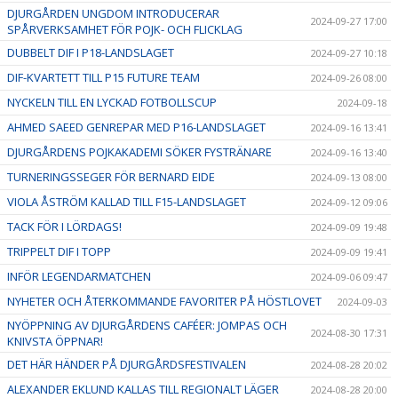
DJURGÅRDEN UNGDOM INTRODUCERAR
2024-09-27 17:00
SPÅRVERKSAMHET FÖR POJK- OCH FLICKLAG
DUBBELT DIF I P18-LANDSLAGET
2024-09-27 10:18
DIF-KVARTETT TILL P15 FUTURE TEAM
2024-09-26 08:00
NYCKELN TILL EN LYCKAD FOTBOLLSCUP
2024-09-18
AHMED SAEED GENREPAR MED P16-LANDSLAGET
2024-09-16 13:41
DJURGÅRDENS POJKAKADEMI SÖKER FYSTRÄNARE
2024-09-16 13:40
TURNERINGSSEGER FÖR BERNARD EIDE
2024-09-13 08:00
VIOLA ÅSTRÖM KALLAD TILL F15-LANDSLAGET
2024-09-12 09:06
TACK FÖR I LÖRDAGS!
2024-09-09 19:48
TRIPPELT DIF I TOPP
2024-09-09 19:41
INFÖR LEGENDARMATCHEN
2024-09-06 09:47
NYHETER OCH ÅTERKOMMANDE FAVORITER PÅ HÖSTLOVET
2024-09-03
NYÖPPNING AV DJURGÅRDENS CAFÉER: JOMPAS OCH
2024-08-30 17:31
KNIVSTA ÖPPNAR!
DET HÄR HÄNDER PÅ DJURGÅRDSFESTIVALEN
2024-08-28 20:02
ALEXANDER EKLUND KALLAS TILL REGIONALT LÄGER
2024-08-28 20:00