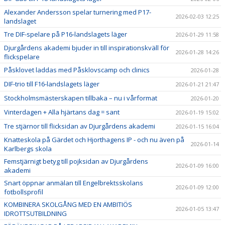
Alexander Andersson spelar turnering med P17-
2026-02-03 12:25
landslaget
Tre DIF-spelare på P16-landslagets läger
2026-01-29 11:58
Djurgårdens akademi bjuder in till inspirationskväll för
2026-01-28 14:26
flickspelare
Påsklovet laddas med Påsklovscamp och clinics
2026-01-28
DIF-trio till F16-landslagets läger
2026-01-21 21:47
Stockholmsmästerskapen tillbaka – nu i vårformat
2026-01-20
Vinterdagen + Alla hjärtans dag = sant
2026-01-19 15:02
Tre stjärnor till flicksidan av Djurgårdens akademi
2026-01-15 16:04
Knatteskola på Gärdet och Hjorthagens IP - och nu även på
2026-01-14
Karlbergs skola
Femstjärnigt betyg till pojksidan av Djurgårdens
2026-01-09 16:00
akademi
Snart öppnar anmälan till Engelbrektsskolans
2026-01-09 12:00
fotbollsprofil
KOMBINERA SKOLGÅNG MED EN AMBITIÖS
2026-01-05 13:47
IDROTTSUTBILDNING