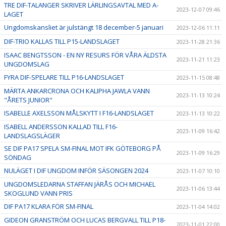
TRE DIF-TALANGER SKRIVER LÄRLINGSAVTAL MED A-
2023-12-07 09:46
LAGET
Ungdomskansliet är julstängt 18 december-5 januari
2023-12-06 11:11
DIF-TRIO KALLAS TILL P15-LANDSLAGET
2023-11-28 21:36
ISAAC BENGTSSON - EN NY RESURS FÖR VÅRA ÄLDSTA
2023-11-21 11:23
UNGDOMSLAG
FYRA DIF-SPELARE TILL P16-LANDSLAGET
2023-11-15 08:48
MÄRTA ANKARCRONA OCH KALIPHA JAWLA VANN
2023-11-13 10:24
"ÅRETS JUNIOR"
ISABELLE AXELSSON MÅLSKYTT I F16-LANDSLAGET
2023-11-13 10:22
ISABELL ANDERSSON KALLAD TILL F16-
2023-11-09 16:42
LANDSLAGSLÄGER
SE DIF PA17 SPELA SM-FINAL MOT IFK GÖTEBORG PÅ
2023-11-09 16:29
SÖNDAG
NULÄGET I DIF UNGDOM INFÖR SÄSONGEN 2024
2023-11-07 10:10
UNGDOMSLEDARNA STAFFAN JÄRÅS OCH MICHAEL
2023-11-06 13:44
SKOGLUND VANN PRIS
DIF PA17 KLARA FÖR SM-FINAL
2023-11-04 14:02
GIDEON GRANSTRÖM OCH LUCAS BERGVALL TILL P18-
2023-11-01 22:00