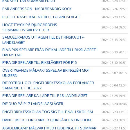
KANSLIET TAR SOMMARLEDIGT
2024-06-28 12:00
PÄR ANDERSSON - NY BLÅRANDIG KOCK
2024-06-26 09:53
ESTELLE RASPE KALLAD TILL F17-LANDSLAGET
2024-06-20 13:58
HÖGT TRYCK PÅ DJURGÅRDENS
2024-06-14 08:00
SOMMARLOVSAKTIVITETER
SAMUEL RAMOS UTTAGEN TILL DET FINSKA U17-
2024-06-13 09:31
LANDSLAGET
ELVA P09-SPELARE FRÅN DIF KALLADE TILL RIKSLÄGRET I
2024-06-10 20:10
HALMSTAD
FYRA DIF-SPELARE TILL RIKSLÄGRET FÖR F15
2024-06-10 10:51
ÖVERTYGANDE MÅLVAKTSSPEL AV BRINGZÉN MOT
2024-06-07 10:15
UNGERN
DIF FOTBOLL OCH ENGELBREKTSSKOLAN FÖRLÄNGER
2024-06-04 13:04
SAMARBETET TILL 2027
FYRA DIF-SPELARE KALLADE TILL P18-LANDSLAGET
2024-05-25 19:41
DIF-DUO PÅ P17-LANDSLAGSLÄGER
2024-05-24 10:46
ENGELBREKTSSKOLAN TOG SIG TILL FINAL I SKOL-SM
2024-05-23 13:10
DANIEL MELKI FÖRSTÄRKER DJURGÅRDEN UNGDOM
2024-05-23 08:00
AKADEMICAMP MÅLVAKT MED HUDDINGE IF I SOMMAR
2024-05-22 11:50