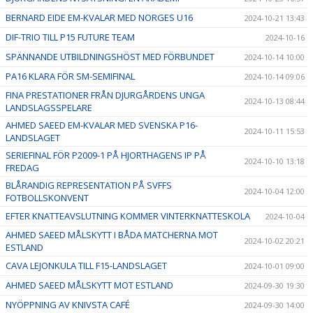
BERNARD EIDE EM-KVALAR MED NORGES U16
2024-10-21 13:43
DIF-TRIO TILL P15 FUTURE TEAM
2024-10-16
SPÄNNANDE UTBILDNINGSHÖST MED FÖRBUNDET
2024-10-14 10:00
PA16 KLARA FÖR SM-SEMIFINAL
2024-10-14 09:06
FINA PRESTATIONER FRÅN DJURGÅRDENS UNGA
2024-10-13 08:44
LANDSLAGSSPELARE
AHMED SAEED EM-KVALAR MED SVENSKA P16-
2024-10-11 15:53
LANDSLAGET
SERIEFINAL FÖR P2009-1 PÅ HJORTHAGENS IP PÅ
2024-10-10 13:18
FREDAG
BLÅRANDIG REPRESENTATION PÅ SVFFS
2024-10-04 12:00
FOTBOLLSKONVENT
EFTER KNATTEAVSLUTNING KOMMER VINTERKNATTESKOLA
2024-10-04
AHMED SAEED MÅLSKYTT I BÅDA MATCHERNA MOT
2024-10-02 20:21
ESTLAND
CAVA LEJONKULA TILL F15-LANDSLAGET
2024-10-01 09:00
AHMED SAEED MÅLSKYTT MOT ESTLAND
2024-09-30 19:30
NYÖPPNING AV KNIVSTA CAFÉ
2024-09-30 14:00