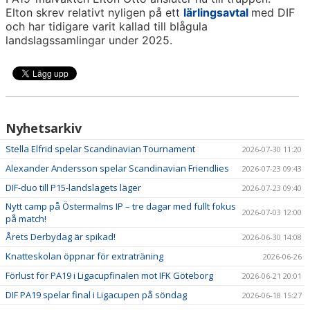
Elton skrev relativt nyligen på ett
lärlingsavtal
med DIF
och har tidigare varit kallad till blågula
landslagssamlingar under 2025.
Nyhetsarkiv
Stella Elfrid spelar Scandinavian Tournament
2026-07-30 11:20
Alexander Andersson spelar Scandinavian Friendlies
2026-07-23 09:43
DIF-duo till P15-landslagets läger
2026-07-23 09:40
Nytt camp på Östermalms IP – tre dagar med fullt fokus
2026-07-03 12:00
på match!
Årets Derbydag är spikad!
2026-06-30 14:08
Knatteskolan öppnar för extraträning
2026-06-26
Förlust för PA19 i Ligacupfinalen mot IFK Göteborg
2026-06-21 20:01
DIF PA19 spelar final i Ligacupen på söndag
2026-06-18 15:27