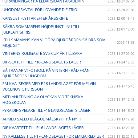
FÖRÄNDRINGAR PÅ LEDARSIDAN I AKADEMIN
2025-12-31 09:54
UNGDOMSAVTAL FÖR LOVANDE DIF-TRIO
2025-12-20 20:50
KANSLIET FLYTTAR EFTER ÅRSSKIFTET
2025-12-08 18:46
SÄKRA SOMMARENS HÖJDPUNKT - NU TILL
2025-12-01 12:00
JULKLAPPSPRIS!
"TILLSAMMANS KAN VI GÖRA DJURGÅRDEN SÅ BRA SOM
2025-11-28
MÖJLIGT"
VINTERNS ROLIGASTE 5V5-CUP ÄR TILLBAKA
2025-11-27 09:00
DIF-SEXTETT TILL P16-LANDSLAGETS LÄGER
2025-11-24 12:33
SÅ TRÄNAR VI FOTBOLL PÅ VINTERN - RÅD FRÅN
2025-11-21 11:52
DJURGÅRDEN UNGDOM
EM-KVALSEGER MED P18-LANDSLAGET FÖR MELVIN
2025-11-17 15:46
VUCENOVIC PERSSON
MED ANLEDNING AV OLYCKAN VID TEKNISKA
2025-11-17 12:42
HÖGSKOLAN
FYRA DIF-SPELARE TILL F16-LANDSLAGETS LÄGER
2025-11-14 15:03
AHMED SAEED BLÅGUL MÅLSKYTT PÅ NYTT
2025-11-13 19:20
DIF-KVARTETT TILL P16-LANDSLAGETS LÄGER
2025-11-12 20:18
NY KALLELSE TILL F17-LANDSLAGET FÖR EMILIA REDTZER
2025-11-12 20:16