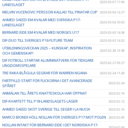
2025-03-07 17:43
LANDSLAGET
MELVIN VUCENOVIC PERSSON KALLAD TILL PINATAR CUP
2025-03-06 12:27
AHMED SAEED EM-KVALAR MED SVENSKA P17-
2025-03-06 10:03
LANDSLAGET
BERNARD EIDE EM-KVALAR MED NORGES U17
2025-03-03 16:58
DIF-DUO TILL SVERIGES P16 FUTURE TEAM
2025-03-03 16:52
UTBILDNINGSVECKAN 2025 – KUNSKAP, INSPIRATION
2025-02-28 13:58
OCH GEMENSKAP!
DIF FOTBOLL STARTAR ALUMNINÄTVERK FÖR TIDIGARE
2025-02-27 09:27
UNGDOMSSPELARE
TRE RAKA BLÅGULA SEGRAR FÖR WARREN NGANA
2025-02-24 11:28
FARTFYLLD START FÖR FLICKORNA I DET AVANCERADE
2025-02-24
SPÅRET
ANMÄLAN TILL ÅRETS KNATTESKOLA HAR ÖPPNAT
2025-02-19
DIF-KVARTETT TILL P18-LANDSLAGETS LÄGER
2025-02-12
AHMED SAEED SKÖT SVERIGE TILL SEGER I LA NUCIA
2025-02-10
MARCO BIONDI HÖLL NOLLAN FÖR SVERIGES P17 MOT POLEN
2025-02-09
NOLLAN INTAKT FÖR BERNARD EIDE I DET NORDISKA P17-
2025-02-06