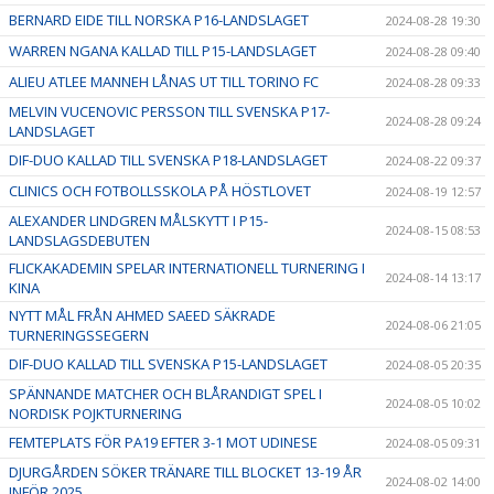
BERNARD EIDE TILL NORSKA P16-LANDSLAGET
2024-08-28 19:30
WARREN NGANA KALLAD TILL P15-LANDSLAGET
2024-08-28 09:40
ALIEU ATLEE MANNEH LÅNAS UT TILL TORINO FC
2024-08-28 09:33
MELVIN VUCENOVIC PERSSON TILL SVENSKA P17-
2024-08-28 09:24
LANDSLAGET
DIF-DUO KALLAD TILL SVENSKA P18-LANDSLAGET
2024-08-22 09:37
CLINICS OCH FOTBOLLSSKOLA PÅ HÖSTLOVET
2024-08-19 12:57
ALEXANDER LINDGREN MÅLSKYTT I P15-
2024-08-15 08:53
LANDSLAGSDEBUTEN
FLICKAKADEMIN SPELAR INTERNATIONELL TURNERING I
2024-08-14 13:17
KINA
NYTT MÅL FRÅN AHMED SAEED SÄKRADE
2024-08-06 21:05
TURNERINGSSEGERN
DIF-DUO KALLAD TILL SVENSKA P15-LANDSLAGET
2024-08-05 20:35
SPÄNNANDE MATCHER OCH BLÅRANDIGT SPEL I
2024-08-05 10:02
NORDISK POJKTURNERING
FEMTEPLATS FÖR PA19 EFTER 3-1 MOT UDINESE
2024-08-05 09:31
DJURGÅRDEN SÖKER TRÄNARE TILL BLOCKET 13-19 ÅR
2024-08-02 14:00
INFÖR 2025