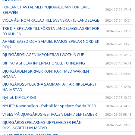
FÖRLÄNGT AVTAL MED POJKAKADEMIN FÖR CARL
2024-07-27 17:48
SELFVÉN
VIOLA ÅSTRÖM KALLAD TILL SVENSKA F15-LANDSLAGET
2024-07-24 10:24
TRE DIF-SPELARE TILL FÖRSTA LANDSLAGSLÄGRET FÖR
2024-07-22 10:08
09-KULLEN
AHMED SAEED OCH SAMUEL RAMOS SPELAR NORDISK
2024-07-20 10:26
POJK
DJURGÅRDSLAGEN IMPONERAR I GOTHIA CUP
2024-07-19 12:07
DIF PA19 SPELAR INTERNATIONELL TURNERING
2024-07-16 16:41
DJURGÅRDEN SKRIVER KONTRAKT MED WARREN
2024-07-13 20:40
NGANA
DJURGÅRDSSPELARNA SAMMANFATTAR RIKSLÄGRET I
2024-07-05 12:59
HALMSTAD
Nyhet: DIF CUP 3v3
2024-07-05 10:00
NYHET: Kaninbollen - fotboll för spelare födda 2020
2024-07-04 14:00
VI SES PÅ DJURGÅRDSFESTIVALEN DEN 7 SEPTEMBER
2024-06-29 08:48
DJURGÅRDSSPELARNAS UPPLEVELSER FRÅN
2024-06-28 20:00
RIKSLÄGRET I HALMSTAD