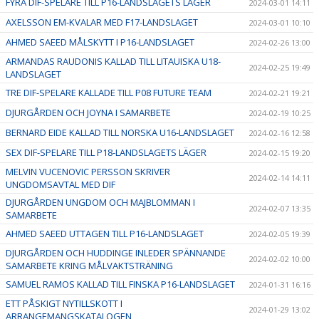
FYRA DIF-SPELARE TILL P16-LANDSLAGETS LÄGER
2024-03-01 14:11
AXELSSON EM-KVALAR MED F17-LANDSLAGET
2024-03-01 10:10
AHMED SAEED MÅLSKYTT I P16-LANDSLAGET
2024-02-26 13:00
ARMANDAS RAUDONIS KALLAD TILL LITAUISKA U18-
2024-02-25 19:49
LANDSLAGET
TRE DIF-SPELARE KALLADE TILL P08 FUTURE TEAM
2024-02-21 19:21
DJURGÅRDEN OCH JOYNA I SAMARBETE
2024-02-19 10:25
BERNARD EIDE KALLAD TILL NORSKA U16-LANDSLAGET
2024-02-16 12:58
SEX DIF-SPELARE TILL P18-LANDSLAGETS LÄGER
2024-02-15 19:20
MELVIN VUCENOVIC PERSSON SKRIVER
2024-02-14 14:11
UNGDOMSAVTAL MED DIF
DJURGÅRDEN UNGDOM OCH MAJBLOMMAN I
2024-02-07 13:35
SAMARBETE
AHMED SAEED UTTAGEN TILL P16-LANDSLAGET
2024-02-05 19:39
DJURGÅRDEN OCH HUDDINGE INLEDER SPÄNNANDE
2024-02-02 10:00
SAMARBETE KRING MÅLVAKTSTRÄNING
SAMUEL RAMOS KALLAD TILL FINSKA P16-LANDSLAGET
2024-01-31 16:16
ETT PÅSKIGT NYTILLSKOTT I
2024-01-29 13:02
ARRANGEMANGSKATALOGEN