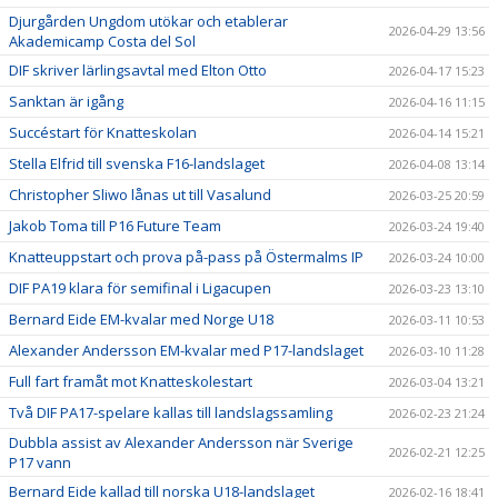
Djurgården Ungdom utökar och etablerar
2026-04-29 13:56
Akademicamp Costa del Sol
DIF skriver lärlingsavtal med Elton Otto
2026-04-17 15:23
Sanktan är igång
2026-04-16 11:15
Succéstart för Knatteskolan
2026-04-14 15:21
Stella Elfrid till svenska F16-landslaget
2026-04-08 13:14
Christopher Sliwo lånas ut till Vasalund
2026-03-25 20:59
Jakob Toma till P16 Future Team
2026-03-24 19:40
Knatteuppstart och prova på-pass på Östermalms IP
2026-03-24 10:00
DIF PA19 klara för semifinal i Ligacupen
2026-03-23 13:10
Bernard Eide EM-kvalar med Norge U18
2026-03-11 10:53
Alexander Andersson EM-kvalar med P17-landslaget
2026-03-10 11:28
Full fart framåt mot Knatteskolestart
2026-03-04 13:21
Två DIF PA17-spelare kallas till landslagssamling
2026-02-23 21:24
Dubbla assist av Alexander Andersson när Sverige
2026-02-21 12:25
P17 vann
Bernard Eide kallad till norska U18-landslaget
2026-02-16 18:41