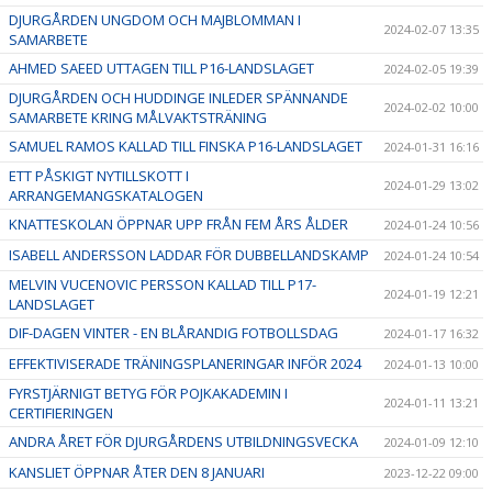
DJURGÅRDEN UNGDOM OCH MAJBLOMMAN I
2024-02-07 13:35
SAMARBETE
AHMED SAEED UTTAGEN TILL P16-LANDSLAGET
2024-02-05 19:39
DJURGÅRDEN OCH HUDDINGE INLEDER SPÄNNANDE
2024-02-02 10:00
SAMARBETE KRING MÅLVAKTSTRÄNING
SAMUEL RAMOS KALLAD TILL FINSKA P16-LANDSLAGET
2024-01-31 16:16
ETT PÅSKIGT NYTILLSKOTT I
2024-01-29 13:02
ARRANGEMANGSKATALOGEN
KNATTESKOLAN ÖPPNAR UPP FRÅN FEM ÅRS ÅLDER
2024-01-24 10:56
ISABELL ANDERSSON LADDAR FÖR DUBBELLANDSKAMP
2024-01-24 10:54
MELVIN VUCENOVIC PERSSON KALLAD TILL P17-
2024-01-19 12:21
LANDSLAGET
DIF-DAGEN VINTER - EN BLÅRANDIG FOTBOLLSDAG
2024-01-17 16:32
EFFEKTIVISERADE TRÄNINGSPLANERINGAR INFÖR 2024
2024-01-13 10:00
FYRSTJÄRNIGT BETYG FÖR POJKAKADEMIN I
2024-01-11 13:21
CERTIFIERINGEN
ANDRA ÅRET FÖR DJURGÅRDENS UTBILDNINGSVECKA
2024-01-09 12:10
KANSLIET ÖPPNAR ÅTER DEN 8 JANUARI
2023-12-22 09:00