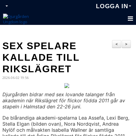
LOGGA IN
SEX SPELARE
<
>
KALLADE TILL
RIKSLÄGRET
2026-06-02 19:56
Djurgården bidrar med sex lovande talanger från
akademin när Rikslägret för flickor födda 2011 går av
stapeln i Halmstad den 22-26 juni.
De blårandiga akademi-spelarna Lea Assefa, Lexi Berg,
Stella Elgan (bilden ovan), Nora Nordqvist, Andrea
Nylöf och målvakten Isabella Wallner är samtliga
kallade till det årliga Rikslägret för flickor födda 2011