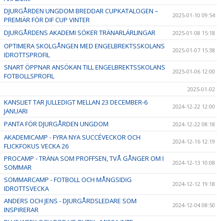
DJURGÅRDEN UNGDOM BREDDAR CUPKATALOGEN –
2025-01-10 09:54
PREMIÄR FÖR DIF CUP VINTER
DJURGÅRDENS AKADEMI SÖKER TRÄNARLÄRLINGAR
2025-01-08 15:18
OPTIMERA SKOLGÅNGEN MED ENGELBREKTSSKOLANS
2025-01-07 15:38
IDROTTSPROFIL
SNART ÖPPNAR ANSÖKAN TILL ENGELBREKTSSKOLANS
2025-01-06 12:00
FOTBOLLSPROFIL
2025-01-02
KANSLIET TAR JULLEDIGT MELLAN 23 DECEMBER-6
2024-12-22 12:00
JANUARI
PANTA FÖR DJURGÅRDEN UNGDOM
2024-12-22 08:18
AKADEMICAMP - FYRA NYA SUCCÉVECKOR OCH
2024-12-16 12:19
FLICKFOKUS VECKA 26
PROCAMP - TRÄNA SOM PROFFSEN, TVÅ GÅNGER OM I
2024-12-13 10:08
SOMMAR
SOMMARCAMP - FOTBOLL OCH MÅNGSIDIG
2024-12-12 19:18
IDROTTSVECKA
ANDERS OCH JENS - DJURGÅRDSLEDARE SOM
2024-12-04 08:50
INSPIRERAR