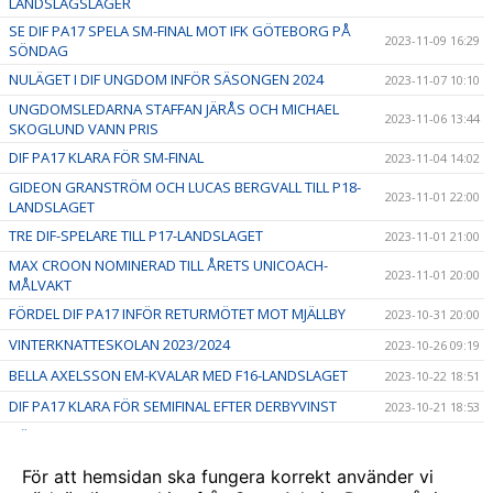
LANDSLAGSLÄGER
SE DIF PA17 SPELA SM-FINAL MOT IFK GÖTEBORG PÅ
2023-11-09 16:29
SÖNDAG
NULÄGET I DIF UNGDOM INFÖR SÄSONGEN 2024
2023-11-07 10:10
UNGDOMSLEDARNA STAFFAN JÄRÅS OCH MICHAEL
2023-11-06 13:44
SKOGLUND VANN PRIS
DIF PA17 KLARA FÖR SM-FINAL
2023-11-04 14:02
GIDEON GRANSTRÖM OCH LUCAS BERGVALL TILL P18-
2023-11-01 22:00
LANDSLAGET
TRE DIF-SPELARE TILL P17-LANDSLAGET
2023-11-01 21:00
MAX CROON NOMINERAD TILL ÅRETS UNICOACH-
2023-11-01 20:00
MÅLVAKT
FÖRDEL DIF PA17 INFÖR RETURMÖTET MOT MJÄLLBY
2023-10-31 20:00
VINTERKNATTESKOLAN 2023/2024
2023-10-26 09:19
BELLA AXELSSON EM-KVALAR MED F16-LANDSLAGET
2023-10-22 18:51
DIF PA17 KLARA FÖR SEMIFINAL EFTER DERBYVINST
2023-10-21 18:53
HÖSTLOVSAKTIVITETER - vecka 44
2023-10-10 16:30
TVÅ DIF-SPELARE TILL P15-LANDSLAGET FUTURE TEAM
2023-10-09 18:55
För att hemsidan ska fungera korrekt använder vi