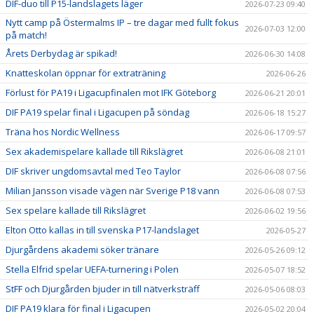
DIF-duo till P15-landslagets läger
2026-07-23 09:40
Nytt camp på Östermalms IP – tre dagar med fullt fokus
2026-07-03 12:00
på match!
Årets Derbydag är spikad!
2026-06-30 14:08
Knatteskolan öppnar för extraträning
2026-06-26
Förlust för PA19 i Ligacupfinalen mot IFK Göteborg
2026-06-21 20:01
DIF PA19 spelar final i Ligacupen på söndag
2026-06-18 15:27
Träna hos Nordic Wellness
2026-06-17 09:57
Sex akademispelare kallade till Rikslägret
2026-06-08 21:01
DIF skriver ungdomsavtal med Teo Taylor
2026-06-08 07:56
Milian Jansson visade vägen när Sverige P18 vann
2026-06-08 07:53
Sex spelare kallade till Rikslägret
2026-06-02 19:56
Elton Otto kallas in till svenska P17-landslaget
2026-05-27
Djurgårdens akademi söker tränare
2026-05-26 09:12
Stella Elfrid spelar UEFA-turnering i Polen
2026-05-07 18:52
StFF och Djurgården bjuder in till nätverksträff
2026-05-06 08:03
DIF PA19 klara för final i Ligacupen
2026-05-02 20:04