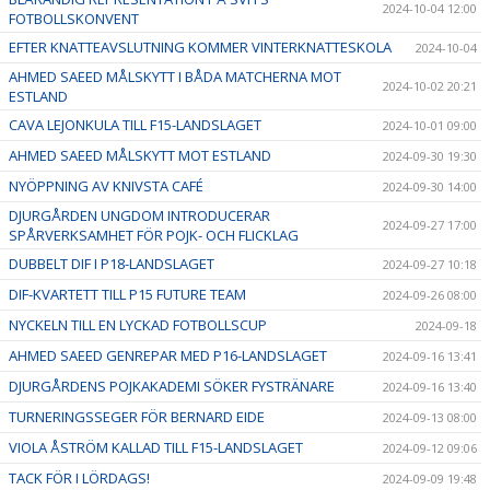
2024-10-04 12:00
FOTBOLLSKONVENT
EFTER KNATTEAVSLUTNING KOMMER VINTERKNATTESKOLA
2024-10-04
AHMED SAEED MÅLSKYTT I BÅDA MATCHERNA MOT
2024-10-02 20:21
ESTLAND
CAVA LEJONKULA TILL F15-LANDSLAGET
2024-10-01 09:00
AHMED SAEED MÅLSKYTT MOT ESTLAND
2024-09-30 19:30
NYÖPPNING AV KNIVSTA CAFÉ
2024-09-30 14:00
DJURGÅRDEN UNGDOM INTRODUCERAR
2024-09-27 17:00
SPÅRVERKSAMHET FÖR POJK- OCH FLICKLAG
DUBBELT DIF I P18-LANDSLAGET
2024-09-27 10:18
DIF-KVARTETT TILL P15 FUTURE TEAM
2024-09-26 08:00
NYCKELN TILL EN LYCKAD FOTBOLLSCUP
2024-09-18
AHMED SAEED GENREPAR MED P16-LANDSLAGET
2024-09-16 13:41
DJURGÅRDENS POJKAKADEMI SÖKER FYSTRÄNARE
2024-09-16 13:40
TURNERINGSSEGER FÖR BERNARD EIDE
2024-09-13 08:00
VIOLA ÅSTRÖM KALLAD TILL F15-LANDSLAGET
2024-09-12 09:06
TACK FÖR I LÖRDAGS!
2024-09-09 19:48