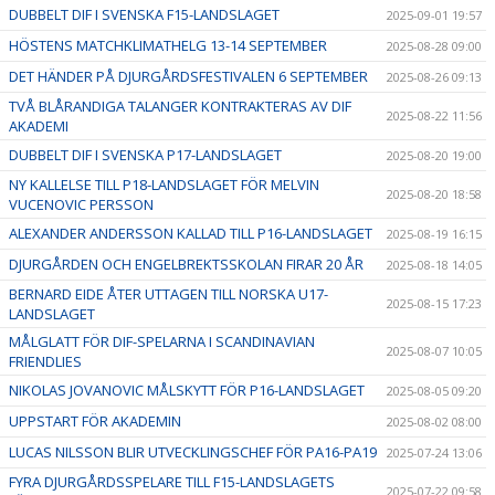
DUBBELT DIF I SVENSKA F15-LANDSLAGET
2025-09-01 19:57
HÖSTENS MATCHKLIMATHELG 13-14 SEPTEMBER
2025-08-28 09:00
DET HÄNDER PÅ DJURGÅRDSFESTIVALEN 6 SEPTEMBER
2025-08-26 09:13
TVÅ BLÅRANDIGA TALANGER KONTRAKTERAS AV DIF
2025-08-22 11:56
AKADEMI
DUBBELT DIF I SVENSKA P17-LANDSLAGET
2025-08-20 19:00
NY KALLELSE TILL P18-LANDSLAGET FÖR MELVIN
2025-08-20 18:58
VUCENOVIC PERSSON
ALEXANDER ANDERSSON KALLAD TILL P16-LANDSLAGET
2025-08-19 16:15
DJURGÅRDEN OCH ENGELBREKTSSKOLAN FIRAR 20 ÅR
2025-08-18 14:05
BERNARD EIDE ÅTER UTTAGEN TILL NORSKA U17-
2025-08-15 17:23
LANDSLAGET
MÅLGLATT FÖR DIF-SPELARNA I SCANDINAVIAN
2025-08-07 10:05
FRIENDLIES
NIKOLAS JOVANOVIC MÅLSKYTT FÖR P16-LANDSLAGET
2025-08-05 09:20
UPPSTART FÖR AKADEMIN
2025-08-02 08:00
LUCAS NILSSON BLIR UTVECKLINGSCHEF FÖR PA16-PA19
2025-07-24 13:06
FYRA DJURGÅRDSSPELARE TILL F15-LANDSLAGETS
2025-07-22 09:58