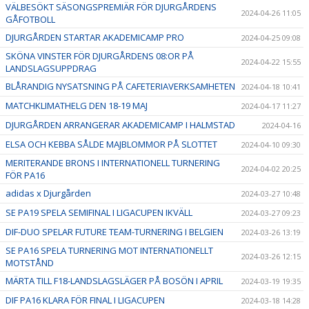
VÄLBESÖKT SÄSONGSPREMIÄR FÖR DJURGÅRDENS
2024-04-26 11:05
GÅFOTBOLL
DJURGÅRDEN STARTAR AKADEMICAMP PRO
2024-04-25 09:08
SKÖNA VINSTER FÖR DJURGÅRDENS 08:OR PÅ
2024-04-22 15:55
LANDSLAGSUPPDRAG
BLÅRANDIG NYSATSNING PÅ CAFETERIAVERKSAMHETEN
2024-04-18 10:41
MATCHKLIMATHELG DEN 18-19 MAJ
2024-04-17 11:27
DJURGÅRDEN ARRANGERAR AKADEMICAMP I HALMSTAD
2024-04-16
ELSA OCH KEBBA SÅLDE MAJBLOMMOR PÅ SLOTTET
2024-04-10 09:30
MERITERANDE BRONS I INTERNATIONELL TURNERING
2024-04-02 20:25
FÖR PA16
adidas x Djurgården
2024-03-27 10:48
SE PA19 SPELA SEMIFINAL I LIGACUPEN IKVÄLL
2024-03-27 09:23
DIF-DUO SPELAR FUTURE TEAM-TURNERING I BELGIEN
2024-03-26 13:19
SE PA16 SPELA TURNERING MOT INTERNATIONELLT
2024-03-26 12:15
MOTSTÅND
MÄRTA TILL F18-LANDSLAGSLÄGER PÅ BOSÖN I APRIL
2024-03-19 19:35
DIF PA16 KLARA FÖR FINAL I LIGACUPEN
2024-03-18 14:28