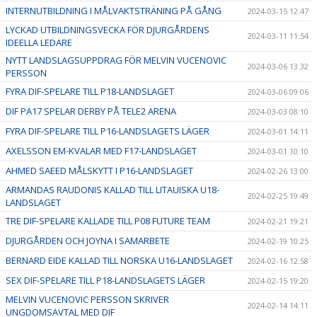
INTERNUTBILDNING I MÅLVAKTSTRÄNING PÅ GÅNG
2024-03-15 12:47
LYCKAD UTBILDNINGSVECKA FÖR DJURGÅRDENS
2024-03-11 11:54
IDEELLA LEDARE
NYTT LANDSLAGSUPPDRAG FÖR MELVIN VUCENOVIC
2024-03-06 13:32
PERSSON
FYRA DIF-SPELARE TILL P18-LANDSLAGET
2024-03-06 09:06
DIF PA17 SPELAR DERBY PÅ TELE2 ARENA
2024-03-03 08:10
FYRA DIF-SPELARE TILL P16-LANDSLAGETS LÄGER
2024-03-01 14:11
AXELSSON EM-KVALAR MED F17-LANDSLAGET
2024-03-01 10:10
AHMED SAEED MÅLSKYTT I P16-LANDSLAGET
2024-02-26 13:00
ARMANDAS RAUDONIS KALLAD TILL LITAUISKA U18-
2024-02-25 19:49
LANDSLAGET
TRE DIF-SPELARE KALLADE TILL P08 FUTURE TEAM
2024-02-21 19:21
DJURGÅRDEN OCH JOYNA I SAMARBETE
2024-02-19 10:25
BERNARD EIDE KALLAD TILL NORSKA U16-LANDSLAGET
2024-02-16 12:58
SEX DIF-SPELARE TILL P18-LANDSLAGETS LÄGER
2024-02-15 19:20
MELVIN VUCENOVIC PERSSON SKRIVER
2024-02-14 14:11
UNGDOMSAVTAL MED DIF