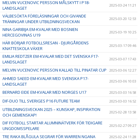
MELVIN VUCENOVIC PERSSON MÅLSKYTT I P18-
2025-03-24 11:21
LANDSLAGET
VÄLBESÖKTA FÖRELÄSNINGAR OCH GIVANDE
2025-03-20 12:53
TRÄNINGAR UNDER UTBILDNINGSVECKAN
NINA GARIBIJA EM-KVALAR MED BOSNIEN
2025-03-19 10:25
HERCEGOVINAS U19
HÄR BÖRJAR FOTBOLLSRESAN - DJURGÅRDENS
2025-03-17 09:46
KNATTESKOLA VÄXER
EMILIA REDTZER EM-KVALAR MED DET SVENSKA F17-
2025-03-07 17:43
LANDSLAGET
MELVIN VUCENOVIC PERSSON KALLAD TILL PINATAR CUP
2025-03-06 12:27
AHMED SAEED EM-KVALAR MED SVENSKA P17-
2025-03-06 10:03
LANDSLAGET
BERNARD EIDE EM-KVALAR MED NORGES U17
2025-03-03 16:58
DIF-DUO TILL SVERIGES P16 FUTURE TEAM
2025-03-03 16:52
UTBILDNINGSVECKAN 2025 – KUNSKAP, INSPIRATION
2025-02-28 13:58
OCH GEMENSKAP!
DIF FOTBOLL STARTAR ALUMNINÄTVERK FÖR TIDIGARE
2025-02-27 09:27
UNGDOMSSPELARE
TRE RAKA BLÅGULA SEGRAR FÖR WARREN NGANA
2025-02-24 11:28