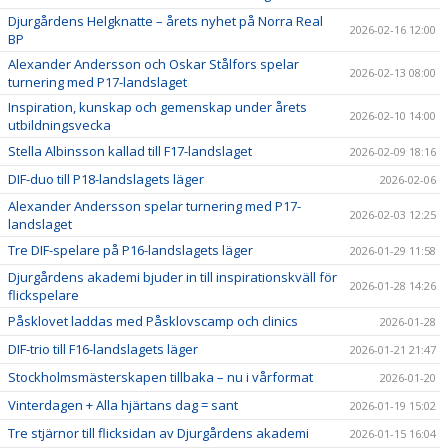
Djurgårdens Helgknatte – årets nyhet på Norra Real
2026-02-16 12:00
BP
Alexander Andersson och Oskar Stålfors spelar
2026-02-13 08:00
turnering med P17-landslaget
Inspiration, kunskap och gemenskap under årets
2026-02-10 14:00
utbildningsvecka
Stella Albinsson kallad till F17-landslaget
2026-02-09 18:16
DIF-duo till P18-landslagets läger
2026-02-06
Alexander Andersson spelar turnering med P17-
2026-02-03 12:25
landslaget
Tre DIF-spelare på P16-landslagets läger
2026-01-29 11:58
Djurgårdens akademi bjuder in till inspirationskväll för
2026-01-28 14:26
flickspelare
Påsklovet laddas med Påsklovscamp och clinics
2026-01-28
DIF-trio till F16-landslagets läger
2026-01-21 21:47
Stockholmsmästerskapen tillbaka – nu i vårformat
2026-01-20
Vinterdagen + Alla hjärtans dag = sant
2026-01-19 15:02
Tre stjärnor till flicksidan av Djurgårdens akademi
2026-01-15 16:04