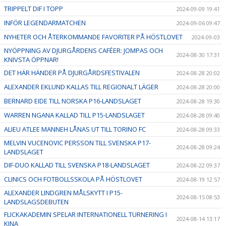
TRIPPELT DIF I TOPP
2024-09-09 19:41
INFÖR LEGENDARMATCHEN
2024-09-06 09:47
NYHETER OCH ÅTERKOMMANDE FAVORITER PÅ HÖSTLOVET
2024-09-03
NYÖPPNING AV DJURGÅRDENS CAFÉER: JOMPAS OCH
2024-08-30 17:31
KNIVSTA ÖPPNAR!
DET HÄR HÄNDER PÅ DJURGÅRDSFESTIVALEN
2024-08-28 20:02
ALEXANDER EKLUND KALLAS TILL REGIONALT LÄGER
2024-08-28 20:00
BERNARD EIDE TILL NORSKA P16-LANDSLAGET
2024-08-28 19:30
WARREN NGANA KALLAD TILL P15-LANDSLAGET
2024-08-28 09:40
ALIEU ATLEE MANNEH LÅNAS UT TILL TORINO FC
2024-08-28 09:33
MELVIN VUCENOVIC PERSSON TILL SVENSKA P17-
2024-08-28 09:24
LANDSLAGET
DIF-DUO KALLAD TILL SVENSKA P18-LANDSLAGET
2024-08-22 09:37
CLINICS OCH FOTBOLLSSKOLA PÅ HÖSTLOVET
2024-08-19 12:57
ALEXANDER LINDGREN MÅLSKYTT I P15-
2024-08-15 08:53
LANDSLAGSDEBUTEN
FLICKAKADEMIN SPELAR INTERNATIONELL TURNERING I
2024-08-14 13:17
KINA