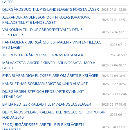
LÄGER
DJURGÅRDSDUO TILL P15-LANDSLAGETS FÖRSTA LÄGER
2025-07-21 12:56
ALEXANDER ANDERSSON OCH NIKOLAS JOVANOVIC
2025-07-21 12:52
KALLADE TILL P16-LANDSLAGET
VÄLKOMNA TILL DJURGÅRDSFESTIVALEN DEN 6
2025-07-16 13:13
SEPTEMBER
PANTAMERA x DJURGÅRDSFESTIVALEN – VINN EN HELDAG
2025-07-10
MED LAGET
TRE RÖSTER FRÅN POJKSPELARNAS RIKSLÄGER
2025-07-07
MÅLVAKTSTALANGER SKRIVER LÄRLINGSAVTAL MED A-
2025-07-06 10:11
LAGET
FYRA BLÅRANDIGA FLICKSPELARE OM ÅRETS RIKSLÄGER
2025-07-04 08:42
KANSLIET HAR SOMMARLEDIGT 30 JUNI-3 AUGUSTI
2025-06-27 10:57
DJURGÅRDEN, STFF OCH EPOS LYFTE KVINNLIGT
2025-06-19 17:44
LEDARSKAP
EMILIA REDTZER KALLAD TILL F17-LANDSLAGSLÄGER
2025-06-17 19:49
DJURGÅRDSSPELARE KALLADE TILL RIKSLÄGRET FÖR POJKAR
2025-06-11
FÖDDA 2010
SEX DJURGÅRDSSPELARE TILL F15-RIKSLÄGRET I
2025-06-09 13:07
HALMSTAD