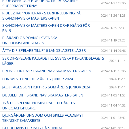
BLUE WEEK OCH POP UP-BUTIK - MISSA INTE
2024-11-27 13:05
SUPERRABATTERNA!
RIDDEZ RAPPORTERAR - STARK INLEDNING PÅ
2024-11-26 11:23
SKANDINAVISKA MÄSTERSKAPEN
SKANDINAVISKA MÄSTERSKAPEN DRAR IGÅNG FÖR
2024-11-25 09:33
PA19
BLÅRANDIGA POÄNG I SVENSKA
2024-11-19 09:23
UNGDOMSLANDSLAGEN
ÅTTA DIF-SPELARE TILL P16-LANDSLAGETS LÄGER
2024-11-14 09:46
SEX DIF-SPELARE KALLADE TILL SVENSKA P15-LANDSLAGETS
2024-11-14
LÄGER
BRONS FÖR PA17 I SKANDINAVISKA MÄSTERSKAPEN
2024-11-11 15:05
ELIN WESTLUND BLEV ÅRETS JUNIOR 2024
2024-11-11
JACK TAGESSON FICK PRIS SOM ÅRETS JUNIOR 2024
2024-11-11
DUBBELT DIF I SKANDINAVISKA MÄSTERSKAPEN
2024-11-05 11:53
TVÅ DIF-SPELARE NOMINERADE TILL ÅRETS
2024-11-04 14:52
UNICOACHSPELARE
DJURGÅRDEN UNGDOM OCH SKILLS ACADEMY I
2024-11-01 13:42
TEKNISKT SAMARBETE
GULDCHANS FÖR PA17 PÅ SÖNDAG
2024-11-01 10:18