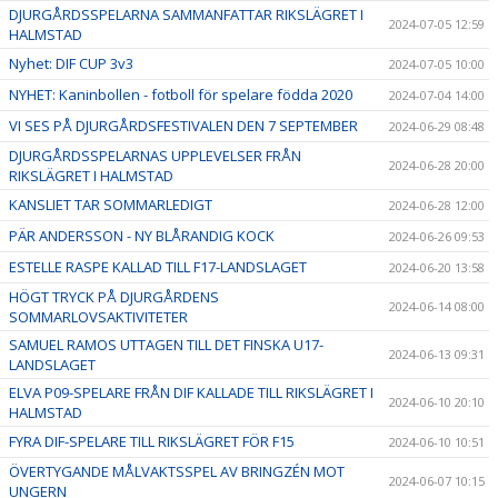
DJURGÅRDSSPELARNA SAMMANFATTAR RIKSLÄGRET I
2024-07-05 12:59
HALMSTAD
Nyhet: DIF CUP 3v3
2024-07-05 10:00
NYHET: Kaninbollen - fotboll för spelare födda 2020
2024-07-04 14:00
VI SES PÅ DJURGÅRDSFESTIVALEN DEN 7 SEPTEMBER
2024-06-29 08:48
DJURGÅRDSSPELARNAS UPPLEVELSER FRÅN
2024-06-28 20:00
RIKSLÄGRET I HALMSTAD
KANSLIET TAR SOMMARLEDIGT
2024-06-28 12:00
PÄR ANDERSSON - NY BLÅRANDIG KOCK
2024-06-26 09:53
ESTELLE RASPE KALLAD TILL F17-LANDSLAGET
2024-06-20 13:58
HÖGT TRYCK PÅ DJURGÅRDENS
2024-06-14 08:00
SOMMARLOVSAKTIVITETER
SAMUEL RAMOS UTTAGEN TILL DET FINSKA U17-
2024-06-13 09:31
LANDSLAGET
ELVA P09-SPELARE FRÅN DIF KALLADE TILL RIKSLÄGRET I
2024-06-10 20:10
HALMSTAD
FYRA DIF-SPELARE TILL RIKSLÄGRET FÖR F15
2024-06-10 10:51
ÖVERTYGANDE MÅLVAKTSSPEL AV BRINGZÉN MOT
2024-06-07 10:15
UNGERN