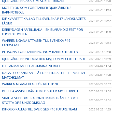
DJURGÅRDENS AKADEMI SÖKER TRÄNARE
2025-04-28 13:20
MÖT TRION SOM FÖRSTÄRKER DJURGÅRDENS
2025-04-25 11:43
BARNFOTBOLL
DIF-KVARTETT KALLAD TILL SVENSKA P17-LANDSLAGETS
2025-04-25 10:42
LÄGER
DERBYDAGEN ÄR TILLBAKA – EN BLÅRANDIG FEST FÖR
2025-04-24 11:10
FLICKFOTBOLLEN
WARREN NGANA UTTAGEN TILL SVENSKA P16-
2025-04-22 10:56
LANDSLAGET
PERSONALFÖRSTÄRKNING INOM BARNFOTBOLLEN
2025-04-14 12:58
DJURGÅRDEN UNGDOM BLIR MAJBLOMMECERTIFIERADE
2025-04-10 10:59
FEL I ANMÄLAN TILL ALUMNINÄTVERKET
2025-04-04 11:54
DAGS FÖR SANKTAN - LÅT OSS BIDRA TILL ETT POSITIVT
2025-04-03 13:28
MATCHKLIMAT
WARREN NGANA KLAR FÖR RB LEIPZIG
2025-03-27 10:12
DUBBLA ASSIST FRÅN AHMED SAEED MOT TURKIET
2025-03-26 12:55
SKAFFA SUPPORTERABONNEMANG FRÅN TRE OCH
2025-03-25 14:55
STÖTTA DIFS UNGDOMSLAG
DIF-DUO KALLAS TILL SVERIGES P16 FUTURE TEAM
2025-03-25 14:53