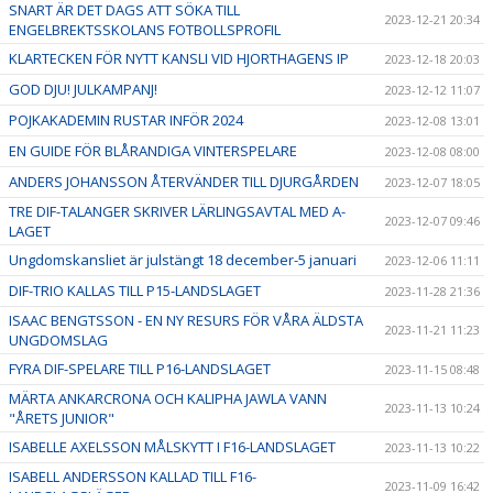
SNART ÄR DET DAGS ATT SÖKA TILL
2023-12-21 20:34
ENGELBREKTSSKOLANS FOTBOLLSPROFIL
KLARTECKEN FÖR NYTT KANSLI VID HJORTHAGENS IP
2023-12-18 20:03
GOD DJU! JULKAMPANJ!
2023-12-12 11:07
POJKAKADEMIN RUSTAR INFÖR 2024
2023-12-08 13:01
EN GUIDE FÖR BLÅRANDIGA VINTERSPELARE
2023-12-08 08:00
ANDERS JOHANSSON ÅTERVÄNDER TILL DJURGÅRDEN
2023-12-07 18:05
TRE DIF-TALANGER SKRIVER LÄRLINGSAVTAL MED A-
2023-12-07 09:46
LAGET
Ungdomskansliet är julstängt 18 december-5 januari
2023-12-06 11:11
DIF-TRIO KALLAS TILL P15-LANDSLAGET
2023-11-28 21:36
ISAAC BENGTSSON - EN NY RESURS FÖR VÅRA ÄLDSTA
2023-11-21 11:23
UNGDOMSLAG
FYRA DIF-SPELARE TILL P16-LANDSLAGET
2023-11-15 08:48
MÄRTA ANKARCRONA OCH KALIPHA JAWLA VANN
2023-11-13 10:24
"ÅRETS JUNIOR"
ISABELLE AXELSSON MÅLSKYTT I F16-LANDSLAGET
2023-11-13 10:22
ISABELL ANDERSSON KALLAD TILL F16-
2023-11-09 16:42