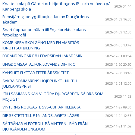
Knatteskola på Gärdet och Hjorthagens IP - och nu även på
2026-01-14
Karlbergs skola
Femstjärnigt betyg till pojksidan av Djurgårdens
2026-01-09 16:00
akademi
Snart öppnar anmälan till Engelbrektsskolans
2026-01-09 12:00
fotbollsprofil
KOMBINERA SKOLGÅNG MED EN AMBITIÖS
2026-01-05 13:47
IDROTTSUTBILDNING
FÖRÄNDRINGAR PÅ LEDARSIDAN I AKADEMIN
2025-12-31 09:54
UNGDOMSAVTAL FÖR LOVANDE DIF-TRIO
2025-12-20 20:50
KANSLIET FLYTTAR EFTER ÅRSSKIFTET
2025-12-08 18:46
SÄKRA SOMMARENS HÖJDPUNKT - NU TILL
2025-12-01 12:00
JULKLAPPSPRIS!
"TILLSAMMANS KAN VI GÖRA DJURGÅRDEN SÅ BRA SOM
2025-11-28
MÖJLIGT"
VINTERNS ROLIGASTE 5V5-CUP ÄR TILLBAKA
2025-11-27 09:00
DIF-SEXTETT TILL P16-LANDSLAGETS LÄGER
2025-11-24 12:33
SÅ TRÄNAR VI FOTBOLL PÅ VINTERN - RÅD FRÅN
2025-11-21 11:52
DJURGÅRDEN UNGDOM