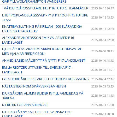
GÅR TILL WOLVERHAMPTON WANDERERS
TVÅ DJURGÅRDSSPELARE TILL P16 FUTURE TEAM-LÄGER
2025-10-15 20:17
LITET POJKLANDSLAGSSVEP - P18, P17 OCH P15 FUTURE
2025-10-15 13:23
TEAM
KNATTEAVSLUTNING PÅ KRILLAN - 600 BLÅRANDIGA
2025-10-14 12:46
LIRARE SKA TACKAS AV
ALEXANDER ANDERSSON EM-KVALAR MED P16-
2025-10-14 12:30
LANDSLAGET
DJURGÅRDENS AKADEMI SKRIVER UNGDOMSAVTAL
2025-10-10 18:15
MED HJALMAR FREDRICSON
AHMED SAEED MÅLSKYTT PÅ NYTT I P17-LANDSLAGET
2025-10-10 18:13
EMILIA REDTZER UTTAGEN TILL SVENSKA F17-
2025-10-08 11:01
LANDSLAGET
FYRA DJURGÅRDSSPELARE TILL DISTRIKTSLAGSSAMLING
2025-10-04 12:16
NÄSTA STEG INOM SPÅRVERKSAMHETEN
2025-10-03 13:23
DJURGÅRDEN ALUMNI BJUDER IN TILL FAMILJEDAG PÅ
2025-10-02 11:13
3ARENA
NY RUTIN FÖR ANMÄLNINGAR
2025-10-01 15:00
DIF-TRIO FÅR NY KALLELSE TILL SVENSKA F15-
2025-10-01 08:58
LANDSLAGET