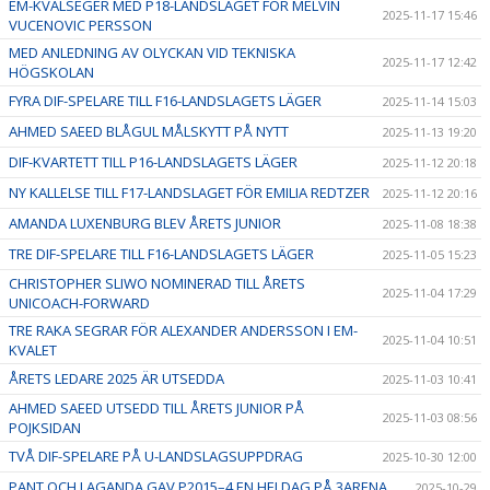
EM-KVALSEGER MED P18-LANDSLAGET FÖR MELVIN
2025-11-17 15:46
VUCENOVIC PERSSON
MED ANLEDNING AV OLYCKAN VID TEKNISKA
2025-11-17 12:42
HÖGSKOLAN
FYRA DIF-SPELARE TILL F16-LANDSLAGETS LÄGER
2025-11-14 15:03
AHMED SAEED BLÅGUL MÅLSKYTT PÅ NYTT
2025-11-13 19:20
DIF-KVARTETT TILL P16-LANDSLAGETS LÄGER
2025-11-12 20:18
NY KALLELSE TILL F17-LANDSLAGET FÖR EMILIA REDTZER
2025-11-12 20:16
AMANDA LUXENBURG BLEV ÅRETS JUNIOR
2025-11-08 18:38
TRE DIF-SPELARE TILL F16-LANDSLAGETS LÄGER
2025-11-05 15:23
CHRISTOPHER SLIWO NOMINERAD TILL ÅRETS
2025-11-04 17:29
UNICOACH-FORWARD
TRE RAKA SEGRAR FÖR ALEXANDER ANDERSSON I EM-
2025-11-04 10:51
KVALET
ÅRETS LEDARE 2025 ÄR UTSEDDA
2025-11-03 10:41
AHMED SAEED UTSEDD TILL ÅRETS JUNIOR PÅ
2025-11-03 08:56
POJKSIDAN
TVÅ DIF-SPELARE PÅ U-LANDSLAGSUPPDRAG
2025-10-30 12:00
PANT OCH LAGANDA GAV P2015–4 EN HELDAG PÅ 3ARENA
2025-10-29