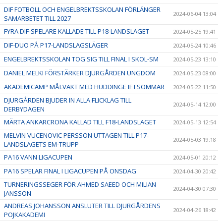
DIF FOTBOLL OCH ENGELBREKTSSKOLAN FÖRLÄNGER
2024-06-04 13:04
SAMARBETET TILL 2027
FYRA DIF-SPELARE KALLADE TILL P18-LANDSLAGET
2024-05-25 19:41
DIF-DUO PÅ P17-LANDSLAGSLÄGER
2024-05-24 10:46
ENGELBREKTSSKOLAN TOG SIG TILL FINAL I SKOL-SM
2024-05-23 13:10
DANIEL MELKI FÖRSTÄRKER DJURGÅRDEN UNGDOM
2024-05-23 08:00
AKADEMICAMP MÅLVAKT MED HUDDINGE IF I SOMMAR
2024-05-22 11:50
DJURGÅRDEN BJUDER IN ALLA FLICKLAG TILL
2024-05-14 12:00
DERBYDAGEN
MÄRTA ANKARCRONA KALLAD TILL F18-LANDSLAGET
2024-05-13 12:54
MELVIN VUCENOVIC PERSSON UTTAGEN TILL P17-
2024-05-03 19:18
LANDSLAGETS EM-TRUPP
PA16 VANN LIGACUPEN
2024-05-01 20:12
PA16 SPELAR FINAL I LIGACUPEN PÅ ONSDAG
2024-04-30 20:42
TURNERINGSSEGER FÖR AHMED SAEED OCH MILIAN
2024-04-30 07:30
JANSSON
ANDREAS JOHANSSON ANSLUTER TILL DJURGÅRDENS
2024-04-26 18:42
POJKAKADEMI