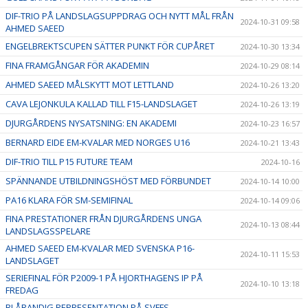
DIF-TRIO PÅ LANDSLAGSUPPDRAG OCH NYTT MÅL FRÅN
2024-10-31 09:58
AHMED SAEED
ENGELBREKTSCUPEN SÄTTER PUNKT FÖR CUPÅRET
2024-10-30 13:34
FINA FRAMGÅNGAR FÖR AKADEMIN
2024-10-29 08:14
AHMED SAEED MÅLSKYTT MOT LETTLAND
2024-10-26 13:20
CAVA LEJONKULA KALLAD TILL F15-LANDSLAGET
2024-10-26 13:19
DJURGÅRDENS NYSATSNING: EN AKADEMI
2024-10-23 16:57
BERNARD EIDE EM-KVALAR MED NORGES U16
2024-10-21 13:43
DIF-TRIO TILL P15 FUTURE TEAM
2024-10-16
SPÄNNANDE UTBILDNINGSHÖST MED FÖRBUNDET
2024-10-14 10:00
PA16 KLARA FÖR SM-SEMIFINAL
2024-10-14 09:06
FINA PRESTATIONER FRÅN DJURGÅRDENS UNGA
2024-10-13 08:44
LANDSLAGSSPELARE
AHMED SAEED EM-KVALAR MED SVENSKA P16-
2024-10-11 15:53
LANDSLAGET
SERIEFINAL FÖR P2009-1 PÅ HJORTHAGENS IP PÅ
2024-10-10 13:18
FREDAG
BLÅRANDIG REPRESENTATION PÅ SVFFS