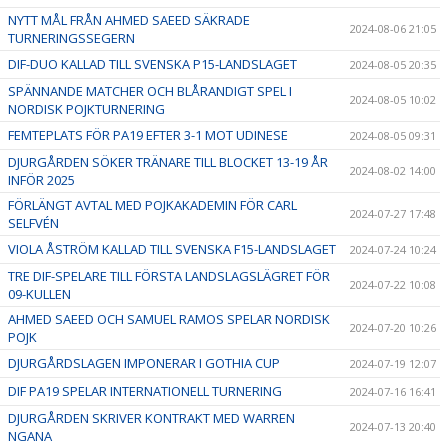
NYTT MÅL FRÅN AHMED SAEED SÄKRADE
2024-08-06 21:05
TURNERINGSSEGERN
DIF-DUO KALLAD TILL SVENSKA P15-LANDSLAGET
2024-08-05 20:35
SPÄNNANDE MATCHER OCH BLÅRANDIGT SPEL I
2024-08-05 10:02
NORDISK POJKTURNERING
FEMTEPLATS FÖR PA19 EFTER 3-1 MOT UDINESE
2024-08-05 09:31
DJURGÅRDEN SÖKER TRÄNARE TILL BLOCKET 13-19 ÅR
2024-08-02 14:00
INFÖR 2025
FÖRLÄNGT AVTAL MED POJKAKADEMIN FÖR CARL
2024-07-27 17:48
SELFVÉN
VIOLA ÅSTRÖM KALLAD TILL SVENSKA F15-LANDSLAGET
2024-07-24 10:24
TRE DIF-SPELARE TILL FÖRSTA LANDSLAGSLÄGRET FÖR
2024-07-22 10:08
09-KULLEN
AHMED SAEED OCH SAMUEL RAMOS SPELAR NORDISK
2024-07-20 10:26
POJK
DJURGÅRDSLAGEN IMPONERAR I GOTHIA CUP
2024-07-19 12:07
DIF PA19 SPELAR INTERNATIONELL TURNERING
2024-07-16 16:41
DJURGÅRDEN SKRIVER KONTRAKT MED WARREN
2024-07-13 20:40
NGANA