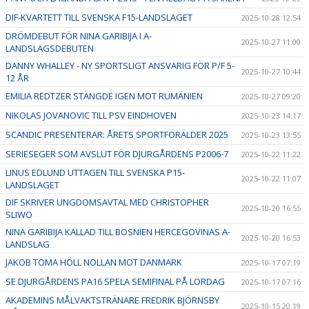
DIF-KVARTETT TILL SVENSKA F15-LANDSLAGET
2025-10-28 12:54
DRÖMDEBUT FÖR NINA GARIBIJA I A-
2025-10-27 11:00
LANDSLAGSDEBUTEN
DANNY WHALLEY - NY SPORTSLIGT ANSVARIG FÖR P/F 5-
2025-10-27 10:44
12 ÅR
EMILIA REDTZER STÄNGDE IGEN MOT RUMÄNIEN
2025-10-27 09:20
NIKOLAS JOVANOVIC TILL PSV EINDHOVEN
2025-10-23 14:17
SCANDIC PRESENTERAR: ÅRETS SPORTFÖRÄLDER 2025
2025-10-23 13:55
SERIESEGER SOM AVSLUT FÖR DJURGÅRDENS P2006-7
2025-10-22 11:22
LINUS EDLUND UTTAGEN TILL SVENSKA P15-
2025-10-22 11:07
LANDSLAGET
DIF SKRIVER UNGDOMSAVTAL MED CHRISTOPHER
2025-10-20 16:55
SLIWO
NINA GARIBIJA KALLAD TILL BOSNIEN HERCEGOVINAS A-
2025-10-20 16:53
LANDSLAG
JAKOB TOMA HÖLL NOLLAN MOT DANMARK
2025-10-17 07:19
SE DJURGÅRDENS PA16 SPELA SEMIFINAL PÅ LÖRDAG
2025-10-17 07:16
AKADEMINS MÅLVAKTSTRÄNARE FREDRIK BJÖRNSBY
2025-10-15 20:19