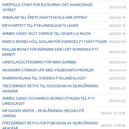
FARTFYLLD START FÖR FLICKORNA I DET AVANCERADE
2025-02-24
SPÅRET
ANMÄLAN TILL ÅRETS KNATTESKOLA HAR ÖPPNAT
2025-02-19
DIF-KVARTETT TILL P18-LANDSLAGETS LÄGER
2025-02-12
AHMED SAEED SKÖT SVERIGE TILL SEGER I LA NUCIA
2025-02-10
MARCO BIONDI HÖLL NOLLAN FÖR SVERIGES P17 MOT POLEN
2025-02-09
NOLLAN INTAKT FÖR BERNARD EIDE I DET NORDISKA P17-
2025-02-06
DERBYT
LANDSLAGSUTTAGNING FÖR NINA GARIBIJA
2025-02-04
AKADEMIN STÄRKER UPP MED VÄLBEKANTA PROFILER
2025-02-04
WARREN NGANA TILL SVENSKA P16-LANDSLAGET
2025-02-03
TRESTJÄRNIGT BETYG TILL FLICKSIDAN AV DJURGÅRDENS
2025-01-27
AKADEMI
AHMED SAEED OCH MARCO BIONDI UTTAGEN TILL P17-
2025-01-25
LANDSLAGET
DIF-DAGEN VINTER – EN BLÅRANDIG HELDAG PÅ
2025-01-15 16:30
3ARENA
FYRSTJÄRNIGT BETYG FÖR POJKSIDAN AV DJURGÅRDENS
2025-01-13 09:00
AKADEMI