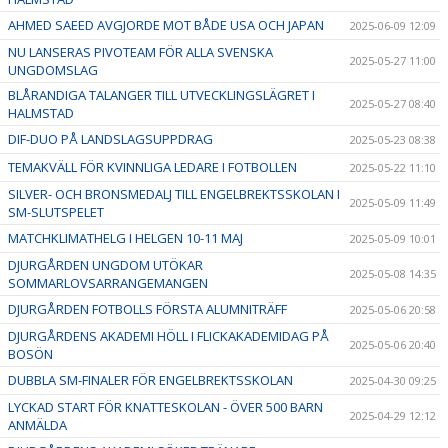
AHMED SAEED AVGJORDE MOT BÅDE USA OCH JAPAN
2025-06-09 12:09
NU LANSERAS PIVOTEAM FÖR ALLA SVENSKA
2025-05-27 11:00
UNGDOMSLAG
BLÅRANDIGA TALANGER TILL UTVECKLINGSLÄGRET I
2025-05-27 08:40
HALMSTAD
DIF-DUO PÅ LANDSLAGSUPPDRAG
2025-05-23 08:38
TEMAKVÄLL FÖR KVINNLIGA LEDARE I FOTBOLLEN
2025-05-22 11:10
SILVER- OCH BRONSMEDALJ TILL ENGELBREKTSSKOLAN I
2025-05-09 11:49
SM-SLUTSPELET
MATCHKLIMATHELG I HELGEN 10-11 MAJ
2025-05-09 10:01
DJURGÅRDEN UNGDOM UTÖKAR
2025-05-08 14:35
SOMMARLOVSARRANGEMANGEN
DJURGÅRDEN FOTBOLLS FÖRSTA ALUMNITRÄFF
2025-05-06 20:58
DJURGÅRDENS AKADEMI HÖLL I FLICKAKADEMIDAG PÅ
2025-05-06 20:40
BOSÖN
DUBBLA SM-FINALER FÖR ENGELBREKTSSKOLAN
2025-04-30 09:25
LYCKAD START FÖR KNATTESKOLAN - ÖVER 500 BARN
2025-04-29 12:12
ANMÄLDA