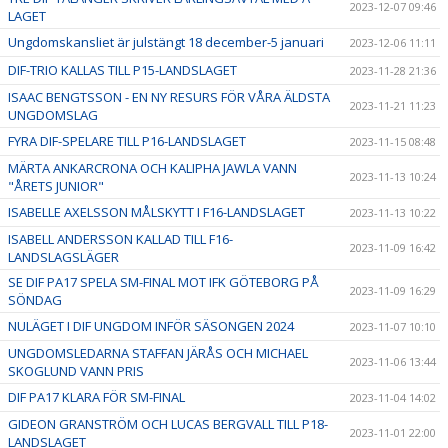
2023-12-07 09:46
LAGET
Ungdomskansliet är julstängt 18 december-5 januari
2023-12-06 11:11
DIF-TRIO KALLAS TILL P15-LANDSLAGET
2023-11-28 21:36
ISAAC BENGTSSON - EN NY RESURS FÖR VÅRA ÄLDSTA
2023-11-21 11:23
UNGDOMSLAG
FYRA DIF-SPELARE TILL P16-LANDSLAGET
2023-11-15 08:48
MÄRTA ANKARCRONA OCH KALIPHA JAWLA VANN
2023-11-13 10:24
"ÅRETS JUNIOR"
ISABELLE AXELSSON MÅLSKYTT I F16-LANDSLAGET
2023-11-13 10:22
ISABELL ANDERSSON KALLAD TILL F16-
2023-11-09 16:42
LANDSLAGSLÄGER
SE DIF PA17 SPELA SM-FINAL MOT IFK GÖTEBORG PÅ
2023-11-09 16:29
SÖNDAG
NULÄGET I DIF UNGDOM INFÖR SÄSONGEN 2024
2023-11-07 10:10
UNGDOMSLEDARNA STAFFAN JÄRÅS OCH MICHAEL
2023-11-06 13:44
SKOGLUND VANN PRIS
DIF PA17 KLARA FÖR SM-FINAL
2023-11-04 14:02
GIDEON GRANSTRÖM OCH LUCAS BERGVALL TILL P18-
2023-11-01 22:00
LANDSLAGET