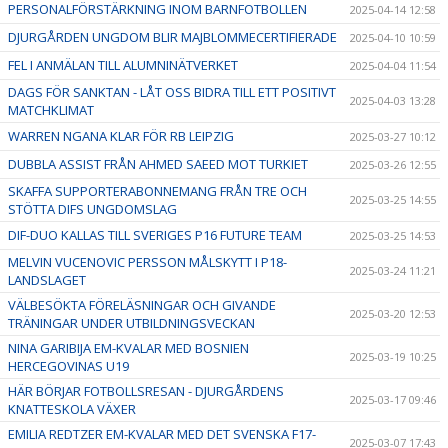
PERSONALFÖRSTÄRKNING INOM BARNFOTBOLLEN
2025-04-14 12:58
DJURGÅRDEN UNGDOM BLIR MAJBLOMMECERTIFIERADE
2025-04-10 10:59
FEL I ANMÄLAN TILL ALUMNINÄTVERKET
2025-04-04 11:54
DAGS FÖR SANKTAN - LÅT OSS BIDRA TILL ETT POSITIVT
2025-04-03 13:28
MATCHKLIMAT
WARREN NGANA KLAR FÖR RB LEIPZIG
2025-03-27 10:12
DUBBLA ASSIST FRÅN AHMED SAEED MOT TURKIET
2025-03-26 12:55
SKAFFA SUPPORTERABONNEMANG FRÅN TRE OCH
2025-03-25 14:55
STÖTTA DIFS UNGDOMSLAG
DIF-DUO KALLAS TILL SVERIGES P16 FUTURE TEAM
2025-03-25 14:53
MELVIN VUCENOVIC PERSSON MÅLSKYTT I P18-
2025-03-24 11:21
LANDSLAGET
VÄLBESÖKTA FÖRELÄSNINGAR OCH GIVANDE
2025-03-20 12:53
TRÄNINGAR UNDER UTBILDNINGSVECKAN
NINA GARIBIJA EM-KVALAR MED BOSNIEN
2025-03-19 10:25
HERCEGOVINAS U19
HÄR BÖRJAR FOTBOLLSRESAN - DJURGÅRDENS
2025-03-17 09:46
KNATTESKOLA VÄXER
EMILIA REDTZER EM-KVALAR MED DET SVENSKA F17-
2025-03-07 17:43