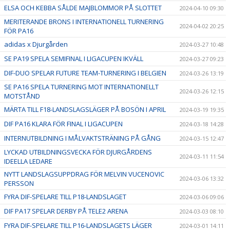
ELSA OCH KEBBA SÅLDE MAJBLOMMOR PÅ SLOTTET
2024-04-10 09:30
MERITERANDE BRONS I INTERNATIONELL TURNERING
2024-04-02 20:25
FÖR PA16
adidas x Djurgården
2024-03-27 10:48
SE PA19 SPELA SEMIFINAL I LIGACUPEN IKVÄLL
2024-03-27 09:23
DIF-DUO SPELAR FUTURE TEAM-TURNERING I BELGIEN
2024-03-26 13:19
SE PA16 SPELA TURNERING MOT INTERNATIONELLT
2024-03-26 12:15
MOTSTÅND
MÄRTA TILL F18-LANDSLAGSLÄGER PÅ BOSÖN I APRIL
2024-03-19 19:35
DIF PA16 KLARA FÖR FINAL I LIGACUPEN
2024-03-18 14:28
INTERNUTBILDNING I MÅLVAKTSTRÄNING PÅ GÅNG
2024-03-15 12:47
LYCKAD UTBILDNINGSVECKA FÖR DJURGÅRDENS
2024-03-11 11:54
IDEELLA LEDARE
NYTT LANDSLAGSUPPDRAG FÖR MELVIN VUCENOVIC
2024-03-06 13:32
PERSSON
FYRA DIF-SPELARE TILL P18-LANDSLAGET
2024-03-06 09:06
DIF PA17 SPELAR DERBY PÅ TELE2 ARENA
2024-03-03 08:10
FYRA DIF-SPELARE TILL P16-LANDSLAGETS LÄGER
2024-03-01 14:11