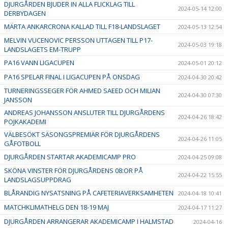
DJURGÅRDEN BJUDER IN ALLA FLICKLAG TILL
2024-05-14 12:00
DERBYDAGEN
MÄRTA ANKARCRONA KALLAD TILL F18-LANDSLAGET
2024-05-13 12:54
MELVIN VUCENOVIC PERSSON UTTAGEN TILL P17-
2024-05-03 19:18
LANDSLAGETS EM-TRUPP
PA16 VANN LIGACUPEN
2024-05-01 20:12
PA16 SPELAR FINAL I LIGACUPEN PÅ ONSDAG
2024-04-30 20:42
TURNERINGSSEGER FÖR AHMED SAEED OCH MILIAN
2024-04-30 07:30
JANSSON
ANDREAS JOHANSSON ANSLUTER TILL DJURGÅRDENS
2024-04-26 18:42
POJKAKADEMI
VÄLBESÖKT SÄSONGSPREMIÄR FÖR DJURGÅRDENS
2024-04-26 11:05
GÅFOTBOLL
DJURGÅRDEN STARTAR AKADEMICAMP PRO
2024-04-25 09:08
SKÖNA VINSTER FÖR DJURGÅRDENS 08:OR PÅ
2024-04-22 15:55
LANDSLAGSUPPDRAG
BLÅRANDIG NYSATSNING PÅ CAFETERIAVERKSAMHETEN
2024-04-18 10:41
MATCHKLIMATHELG DEN 18-19 MAJ
2024-04-17 11:27
DJURGÅRDEN ARRANGERAR AKADEMICAMP I HALMSTAD
2024-04-16