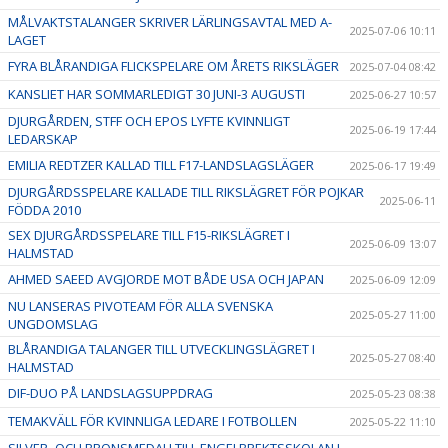
MÅLVAKTSTALANGER SKRIVER LÄRLINGSAVTAL MED A-
2025-07-06 10:11
LAGET
FYRA BLÅRANDIGA FLICKSPELARE OM ÅRETS RIKSLÄGER
2025-07-04 08:42
KANSLIET HAR SOMMARLEDIGT 30 JUNI-3 AUGUSTI
2025-06-27 10:57
DJURGÅRDEN, STFF OCH EPOS LYFTE KVINNLIGT
2025-06-19 17:44
LEDARSKAP
EMILIA REDTZER KALLAD TILL F17-LANDSLAGSLÄGER
2025-06-17 19:49
DJURGÅRDSSPELARE KALLADE TILL RIKSLÄGRET FÖR POJKAR
2025-06-11
FÖDDA 2010
SEX DJURGÅRDSSPELARE TILL F15-RIKSLÄGRET I
2025-06-09 13:07
HALMSTAD
AHMED SAEED AVGJORDE MOT BÅDE USA OCH JAPAN
2025-06-09 12:09
NU LANSERAS PIVOTEAM FÖR ALLA SVENSKA
2025-05-27 11:00
UNGDOMSLAG
BLÅRANDIGA TALANGER TILL UTVECKLINGSLÄGRET I
2025-05-27 08:40
HALMSTAD
DIF-DUO PÅ LANDSLAGSUPPDRAG
2025-05-23 08:38
TEMAKVÄLL FÖR KVINNLIGA LEDARE I FOTBOLLEN
2025-05-22 11:10
SILVER- OCH BRONSMEDALJ TILL ENGELBREKTSSKOLAN I