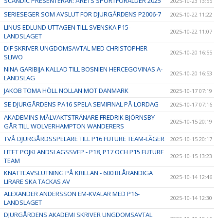
SCANDIC PRESENTERAR: ÅRETS SPORTFÖRÄLDER 2025
2025-10-23 13:55
SERIESEGER SOM AVSLUT FÖR DJURGÅRDENS P2006-7
2025-10-22 11:22
LINUS EDLUND UTTAGEN TILL SVENSKA P15-
2025-10-22 11:07
LANDSLAGET
DIF SKRIVER UNGDOMSAVTAL MED CHRISTOPHER
2025-10-20 16:55
SLIWO
NINA GARIBIJA KALLAD TILL BOSNIEN HERCEGOVINAS A-
2025-10-20 16:53
LANDSLAG
JAKOB TOMA HÖLL NOLLAN MOT DANMARK
2025-10-17 07:19
SE DJURGÅRDENS PA16 SPELA SEMIFINAL PÅ LÖRDAG
2025-10-17 07:16
AKADEMINS MÅLVAKTSTRÄNARE FREDRIK BJÖRNSBY
2025-10-15 20:19
GÅR TILL WOLVERHAMPTON WANDERERS
TVÅ DJURGÅRDSSPELARE TILL P16 FUTURE TEAM-LÄGER
2025-10-15 20:17
LITET POJKLANDSLAGSSVEP - P18, P17 OCH P15 FUTURE
2025-10-15 13:23
TEAM
KNATTEAVSLUTNING PÅ KRILLAN - 600 BLÅRANDIGA
2025-10-14 12:46
LIRARE SKA TACKAS AV
ALEXANDER ANDERSSON EM-KVALAR MED P16-
2025-10-14 12:30
LANDSLAGET
DJURGÅRDENS AKADEMI SKRIVER UNGDOMSAVTAL