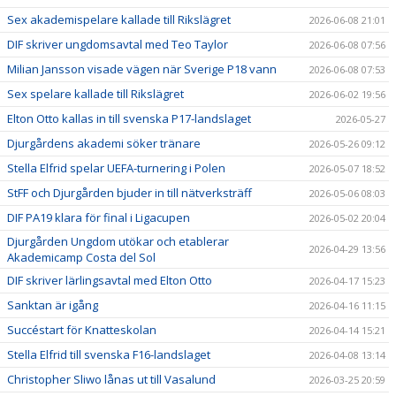
Sex akademispelare kallade till Rikslägret
2026-06-08 21:01
DIF skriver ungdomsavtal med Teo Taylor
2026-06-08 07:56
Milian Jansson visade vägen när Sverige P18 vann
2026-06-08 07:53
Sex spelare kallade till Rikslägret
2026-06-02 19:56
Elton Otto kallas in till svenska P17-landslaget
2026-05-27
Djurgårdens akademi söker tränare
2026-05-26 09:12
Stella Elfrid spelar UEFA-turnering i Polen
2026-05-07 18:52
StFF och Djurgården bjuder in till nätverksträff
2026-05-06 08:03
DIF PA19 klara för final i Ligacupen
2026-05-02 20:04
Djurgården Ungdom utökar och etablerar
2026-04-29 13:56
Akademicamp Costa del Sol
DIF skriver lärlingsavtal med Elton Otto
2026-04-17 15:23
Sanktan är igång
2026-04-16 11:15
Succéstart för Knatteskolan
2026-04-14 15:21
Stella Elfrid till svenska F16-landslaget
2026-04-08 13:14
Christopher Sliwo lånas ut till Vasalund
2026-03-25 20:59