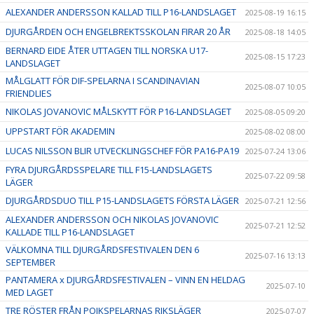
ALEXANDER ANDERSSON KALLAD TILL P16-LANDSLAGET
2025-08-19 16:15
DJURGÅRDEN OCH ENGELBREKTSSKOLAN FIRAR 20 ÅR
2025-08-18 14:05
BERNARD EIDE ÅTER UTTAGEN TILL NORSKA U17-
2025-08-15 17:23
LANDSLAGET
MÅLGLATT FÖR DIF-SPELARNA I SCANDINAVIAN
2025-08-07 10:05
FRIENDLIES
NIKOLAS JOVANOVIC MÅLSKYTT FÖR P16-LANDSLAGET
2025-08-05 09:20
UPPSTART FÖR AKADEMIN
2025-08-02 08:00
LUCAS NILSSON BLIR UTVECKLINGSCHEF FÖR PA16-PA19
2025-07-24 13:06
FYRA DJURGÅRDSSPELARE TILL F15-LANDSLAGETS
2025-07-22 09:58
LÄGER
DJURGÅRDSDUO TILL P15-LANDSLAGETS FÖRSTA LÄGER
2025-07-21 12:56
ALEXANDER ANDERSSON OCH NIKOLAS JOVANOVIC
2025-07-21 12:52
KALLADE TILL P16-LANDSLAGET
VÄLKOMNA TILL DJURGÅRDSFESTIVALEN DEN 6
2025-07-16 13:13
SEPTEMBER
PANTAMERA x DJURGÅRDSFESTIVALEN – VINN EN HELDAG
2025-07-10
MED LAGET
TRE RÖSTER FRÅN POJKSPELARNAS RIKSLÄGER
2025-07-07