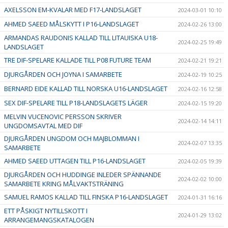
AXELSSON EM-KVALAR MED F17-LANDSLAGET
2024-03-01 10:10
AHMED SAEED MÅLSKYTT I P16-LANDSLAGET
2024-02-26 13:00
ARMANDAS RAUDONIS KALLAD TILL LITAUISKA U18-
2024-02-25 19:49
LANDSLAGET
TRE DIF-SPELARE KALLADE TILL P08 FUTURE TEAM
2024-02-21 19:21
DJURGÅRDEN OCH JOYNA I SAMARBETE
2024-02-19 10:25
BERNARD EIDE KALLAD TILL NORSKA U16-LANDSLAGET
2024-02-16 12:58
SEX DIF-SPELARE TILL P18-LANDSLAGETS LÄGER
2024-02-15 19:20
MELVIN VUCENOVIC PERSSON SKRIVER
2024-02-14 14:11
UNGDOMSAVTAL MED DIF
DJURGÅRDEN UNGDOM OCH MAJBLOMMAN I
2024-02-07 13:35
SAMARBETE
AHMED SAEED UTTAGEN TILL P16-LANDSLAGET
2024-02-05 19:39
DJURGÅRDEN OCH HUDDINGE INLEDER SPÄNNANDE
2024-02-02 10:00
SAMARBETE KRING MÅLVAKTSTRÄNING
SAMUEL RAMOS KALLAD TILL FINSKA P16-LANDSLAGET
2024-01-31 16:16
ETT PÅSKIGT NYTILLSKOTT I
2024-01-29 13:02
ARRANGEMANGSKATALOGEN