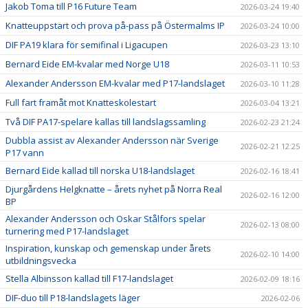
Jakob Toma till P16 Future Team
2026-03-24 19:40
Knatteuppstart och prova på-pass på Östermalms IP
2026-03-24 10:00
DIF PA19 klara för semifinal i Ligacupen
2026-03-23 13:10
Bernard Eide EM-kvalar med Norge U18
2026-03-11 10:53
Alexander Andersson EM-kvalar med P17-landslaget
2026-03-10 11:28
Full fart framåt mot Knatteskolestart
2026-03-04 13:21
Två DIF PA17-spelare kallas till landslagssamling
2026-02-23 21:24
Dubbla assist av Alexander Andersson när Sverige
2026-02-21 12:25
P17 vann
Bernard Eide kallad till norska U18-landslaget
2026-02-16 18:41
Djurgårdens Helgknatte – årets nyhet på Norra Real
2026-02-16 12:00
BP
Alexander Andersson och Oskar Stålfors spelar
2026-02-13 08:00
turnering med P17-landslaget
Inspiration, kunskap och gemenskap under årets
2026-02-10 14:00
utbildningsvecka
Stella Albinsson kallad till F17-landslaget
2026-02-09 18:16
DIF-duo till P18-landslagets läger
2026-02-06