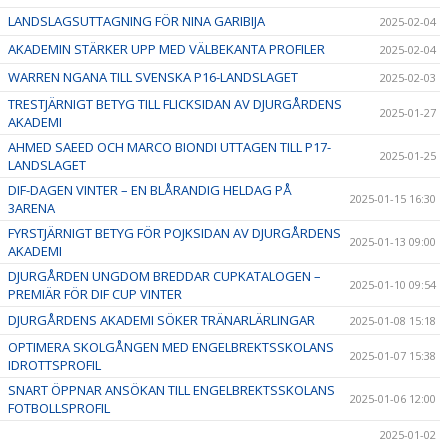
LANDSLAGSUTTAGNING FÖR NINA GARIBIJA
2025-02-04
AKADEMIN STÄRKER UPP MED VÄLBEKANTA PROFILER
2025-02-04
WARREN NGANA TILL SVENSKA P16-LANDSLAGET
2025-02-03
TRESTJÄRNIGT BETYG TILL FLICKSIDAN AV DJURGÅRDENS
2025-01-27
AKADEMI
AHMED SAEED OCH MARCO BIONDI UTTAGEN TILL P17-
2025-01-25
LANDSLAGET
DIF-DAGEN VINTER – EN BLÅRANDIG HELDAG PÅ
2025-01-15 16:30
3ARENA
FYRSTJÄRNIGT BETYG FÖR POJKSIDAN AV DJURGÅRDENS
2025-01-13 09:00
AKADEMI
DJURGÅRDEN UNGDOM BREDDAR CUPKATALOGEN –
2025-01-10 09:54
PREMIÄR FÖR DIF CUP VINTER
DJURGÅRDENS AKADEMI SÖKER TRÄNARLÄRLINGAR
2025-01-08 15:18
OPTIMERA SKOLGÅNGEN MED ENGELBREKTSSKOLANS
2025-01-07 15:38
IDROTTSPROFIL
SNART ÖPPNAR ANSÖKAN TILL ENGELBREKTSSKOLANS
2025-01-06 12:00
FOTBOLLSPROFIL
2025-01-02