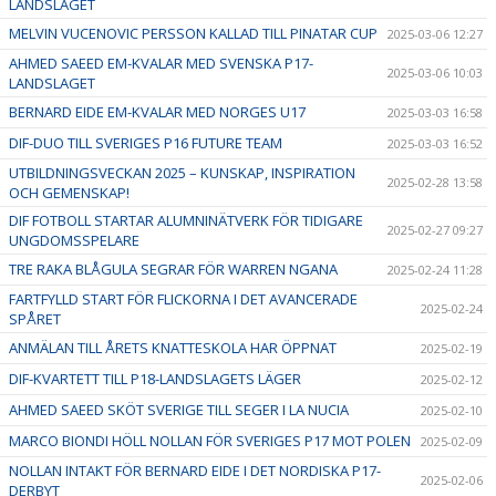
LANDSLAGET
MELVIN VUCENOVIC PERSSON KALLAD TILL PINATAR CUP
2025-03-06 12:27
AHMED SAEED EM-KVALAR MED SVENSKA P17-
2025-03-06 10:03
LANDSLAGET
BERNARD EIDE EM-KVALAR MED NORGES U17
2025-03-03 16:58
DIF-DUO TILL SVERIGES P16 FUTURE TEAM
2025-03-03 16:52
UTBILDNINGSVECKAN 2025 – KUNSKAP, INSPIRATION
2025-02-28 13:58
OCH GEMENSKAP!
DIF FOTBOLL STARTAR ALUMNINÄTVERK FÖR TIDIGARE
2025-02-27 09:27
UNGDOMSSPELARE
TRE RAKA BLÅGULA SEGRAR FÖR WARREN NGANA
2025-02-24 11:28
FARTFYLLD START FÖR FLICKORNA I DET AVANCERADE
2025-02-24
SPÅRET
ANMÄLAN TILL ÅRETS KNATTESKOLA HAR ÖPPNAT
2025-02-19
DIF-KVARTETT TILL P18-LANDSLAGETS LÄGER
2025-02-12
AHMED SAEED SKÖT SVERIGE TILL SEGER I LA NUCIA
2025-02-10
MARCO BIONDI HÖLL NOLLAN FÖR SVERIGES P17 MOT POLEN
2025-02-09
NOLLAN INTAKT FÖR BERNARD EIDE I DET NORDISKA P17-
2025-02-06
DERBYT