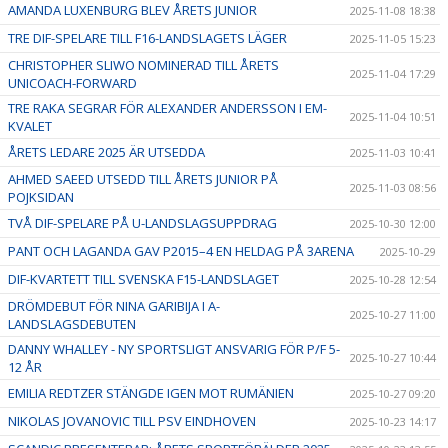
AMANDA LUXENBURG BLEV ÅRETS JUNIOR
2025-11-08 18:38
TRE DIF-SPELARE TILL F16-LANDSLAGETS LÄGER
2025-11-05 15:23
CHRISTOPHER SLIWO NOMINERAD TILL ÅRETS
2025-11-04 17:29
UNICOACH-FORWARD
TRE RAKA SEGRAR FÖR ALEXANDER ANDERSSON I EM-
2025-11-04 10:51
KVALET
ÅRETS LEDARE 2025 ÄR UTSEDDA
2025-11-03 10:41
AHMED SAEED UTSEDD TILL ÅRETS JUNIOR PÅ
2025-11-03 08:56
POJKSIDAN
TVÅ DIF-SPELARE PÅ U-LANDSLAGSUPPDRAG
2025-10-30 12:00
PANT OCH LAGANDA GAV P2015–4 EN HELDAG PÅ 3ARENA
2025-10-29
DIF-KVARTETT TILL SVENSKA F15-LANDSLAGET
2025-10-28 12:54
DRÖMDEBUT FÖR NINA GARIBIJA I A-
2025-10-27 11:00
LANDSLAGSDEBUTEN
DANNY WHALLEY - NY SPORTSLIGT ANSVARIG FÖR P/F 5-
2025-10-27 10:44
12 ÅR
EMILIA REDTZER STÄNGDE IGEN MOT RUMÄNIEN
2025-10-27 09:20
NIKOLAS JOVANOVIC TILL PSV EINDHOVEN
2025-10-23 14:17