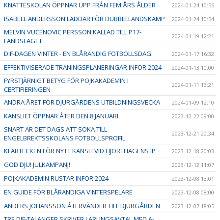
KNATTESKOLAN ÖPPNAR UPP FRÅN FEM ÅRS ÅLDER
2024-01-24 10:56
ISABELL ANDERSSON LADDAR FÖR DUBBELLANDSKAMP
2024-01-24 10:54
MELVIN VUCENOVIC PERSSON KALLAD TILL P17-
2024-01-19 12:21
LANDSLAGET
DIF-DAGEN VINTER - EN BLÅRANDIG FOTBOLLSDAG
2024-01-17 16:32
EFFEKTIVISERADE TRÄNINGSPLANERINGAR INFÖR 2024
2024-01-13 10:00
FYRSTJÄRNIGT BETYG FÖR POJKAKADEMIN I
2024-01-11 13:21
CERTIFIERINGEN
ANDRA ÅRET FÖR DJURGÅRDENS UTBILDNINGSVECKA
2024-01-09 12:10
KANSLIET ÖPPNAR ÅTER DEN 8 JANUARI
2023-12-22 09:00
SNART ÄR DET DAGS ATT SÖKA TILL
2023-12-21 20:34
ENGELBREKTSSKOLANS FOTBOLLSPROFIL
KLARTECKEN FÖR NYTT KANSLI VID HJORTHAGENS IP
2023-12-18 20:03
GOD DJU! JULKAMPANJ!
2023-12-12 11:07
POJKAKADEMIN RUSTAR INFÖR 2024
2023-12-08 13:01
EN GUIDE FÖR BLÅRANDIGA VINTERSPELARE
2023-12-08 08:00
ANDERS JOHANSSON ÅTERVÄNDER TILL DJURGÅRDEN
2023-12-07 18:05
TRE DIF-TALANGER SKRIVER LÄRLINGSAVTAL MED A-