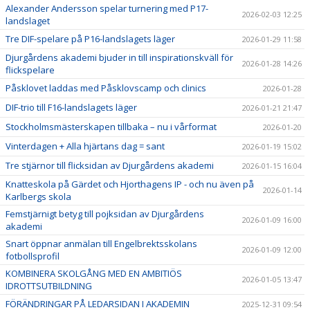
Alexander Andersson spelar turnering med P17-
2026-02-03 12:25
landslaget
Tre DIF-spelare på P16-landslagets läger
2026-01-29 11:58
Djurgårdens akademi bjuder in till inspirationskväll för
2026-01-28 14:26
flickspelare
Påsklovet laddas med Påsklovscamp och clinics
2026-01-28
DIF-trio till F16-landslagets läger
2026-01-21 21:47
Stockholmsmästerskapen tillbaka – nu i vårformat
2026-01-20
Vinterdagen + Alla hjärtans dag = sant
2026-01-19 15:02
Tre stjärnor till flicksidan av Djurgårdens akademi
2026-01-15 16:04
Knatteskola på Gärdet och Hjorthagens IP - och nu även på
2026-01-14
Karlbergs skola
Femstjärnigt betyg till pojksidan av Djurgårdens
2026-01-09 16:00
akademi
Snart öppnar anmälan till Engelbrektsskolans
2026-01-09 12:00
fotbollsprofil
KOMBINERA SKOLGÅNG MED EN AMBITIÖS
2026-01-05 13:47
IDROTTSUTBILDNING
FÖRÄNDRINGAR PÅ LEDARSIDAN I AKADEMIN
2025-12-31 09:54