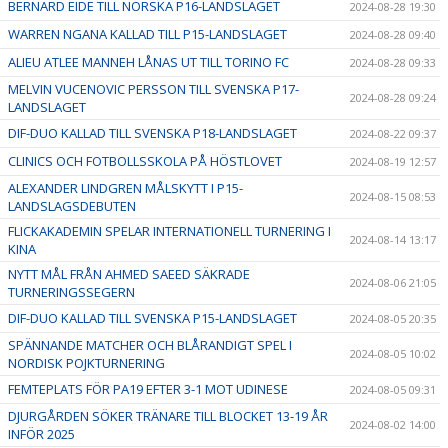
BERNARD EIDE TILL NORSKA P16-LANDSLAGET
2024-08-28 19:30
WARREN NGANA KALLAD TILL P15-LANDSLAGET
2024-08-28 09:40
ALIEU ATLEE MANNEH LÅNAS UT TILL TORINO FC
2024-08-28 09:33
MELVIN VUCENOVIC PERSSON TILL SVENSKA P17-
2024-08-28 09:24
LANDSLAGET
DIF-DUO KALLAD TILL SVENSKA P18-LANDSLAGET
2024-08-22 09:37
CLINICS OCH FOTBOLLSSKOLA PÅ HÖSTLOVET
2024-08-19 12:57
ALEXANDER LINDGREN MÅLSKYTT I P15-
2024-08-15 08:53
LANDSLAGSDEBUTEN
FLICKAKADEMIN SPELAR INTERNATIONELL TURNERING I
2024-08-14 13:17
KINA
NYTT MÅL FRÅN AHMED SAEED SÄKRADE
2024-08-06 21:05
TURNERINGSSEGERN
DIF-DUO KALLAD TILL SVENSKA P15-LANDSLAGET
2024-08-05 20:35
SPÄNNANDE MATCHER OCH BLÅRANDIGT SPEL I
2024-08-05 10:02
NORDISK POJKTURNERING
FEMTEPLATS FÖR PA19 EFTER 3-1 MOT UDINESE
2024-08-05 09:31
DJURGÅRDEN SÖKER TRÄNARE TILL BLOCKET 13-19 ÅR
2024-08-02 14:00
INFÖR 2025