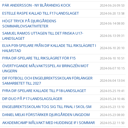
PÄR ANDERSSON - NY BLÅRANDIG KOCK
2024-06-26 09:53
ESTELLE RASPE KALLAD TILL F17-LANDSLAGET
2024-06-20 13:58
HÖGT TRYCK PÅ DJURGÅRDENS
2024-06-14 08:00
SOMMARLOVSAKTIVITETER
SAMUEL RAMOS UTTAGEN TILL DET FINSKA U17-
2024-06-13 09:31
LANDSLAGET
ELVA P09-SPELARE FRÅN DIF KALLADE TILL RIKSLÄGRET I
2024-06-10 20:10
HALMSTAD
FYRA DIF-SPELARE TILL RIKSLÄGRET FÖR F15
2024-06-10 10:51
ÖVERTYGANDE MÅLVAKTSSPEL AV BRINGZÉN MOT
2024-06-07 10:15
UNGERN
DIF FOTBOLL OCH ENGELBREKTSSKOLAN FÖRLÄNGER
2024-06-04 13:04
SAMARBETET TILL 2027
FYRA DIF-SPELARE KALLADE TILL P18-LANDSLAGET
2024-05-25 19:41
DIF-DUO PÅ P17-LANDSLAGSLÄGER
2024-05-24 10:46
ENGELBREKTSSKOLAN TOG SIG TILL FINAL I SKOL-SM
2024-05-23 13:10
DANIEL MELKI FÖRSTÄRKER DJURGÅRDEN UNGDOM
2024-05-23 08:00
AKADEMICAMP MÅLVAKT MED HUDDINGE IF I SOMMAR
2024-05-22 11:50