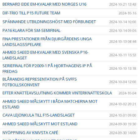
BERNARD EIDE EM-KVALAR MED NORGES U16
2024-10-21 13:43
DIF-TRIO TILL P15 FUTURE TEAM
2024-10-16
SPÄNNANDE UTBILDNINGSHÖST MED FÖRBUNDET
2024-10-14 10:00
PA16 KLARA FÖR SM-SEMIFINAL
2024-10-14 09:06
FINA PRESTATIONER FRÅN DJURGÅRDENS UNGA
2024-10-13 08:44
LANDSLAGSSPELARE
AHMED SAEED EM-KVALAR MED SVENSKA P16-
2024-10-11 15:53
LANDSLAGET
SERIEFINAL FÖR P2009-1 PÅ HJORTHAGENS IP PÅ
2024-10-10 13:18
FREDAG
BLÅRANDIG REPRESENTATION PÅ SVFFS
2024-10-04 12:00
FOTBOLLSKONVENT
EFTER KNATTEAVSLUTNING KOMMER VINTERKNATTESKOLA
2024-10-04
AHMED SAEED MÅLSKYTT I BÅDA MATCHERNA MOT
2024-10-02 20:21
ESTLAND
CAVA LEJONKULA TILL F15-LANDSLAGET
2024-10-01 09:00
AHMED SAEED MÅLSKYTT MOT ESTLAND
2024-09-30 19:30
NYÖPPNING AV KNIVSTA CAFÉ
2024-09-30 14:00