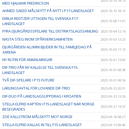
2025-10-10 18:15
MED HJALMAR FREDRICSON
AHMED SAEED MÅLSKYTT PÅ NYTT I P17-LANDSLAGET
2025-10-10 18:13
EMILIA REDTZER UTTAGEN TILL SVENSKA F17-
2025-10-08 11:01
LANDSLAGET
FYRA DJURGÅRDSSPELARE TILL DISTRIKTSLAGSSAMLING
2025-10-04 12:16
NÄSTA STEG INOM SPÅRVERKSAMHETEN
2025-10-03 13:23
DJURGÅRDEN ALUMNI BJUDER IN TILL FAMILJEDAG PÅ
2025-10-02 11:13
3ARENA
NY RUTIN FÖR ANMÄLNINGAR
2025-10-01 15:00
DIF-TRIO FÅR NY KALLELSE TILL SVENSKA F15-
2025-10-01 08:58
LANDSLAGET
TVÅ DIF-SPELARE I P15 FUTURE
2025-10-01 08:56
LÄRLINGSAVTAL FÖR LOVANDE DIF-TRIO
2025-09-25 20:01
DIF-DUO PÅ LANDSLAGSUPPDRAG I KROATIEN
2025-09-25 13:55
STELLA ELFRID KAPTEN I F15-LANDSLAGET NÄR NORGE
2025-09-21 16:57
BESEGRADES
ZOË KÄLLSTRÖM MÅLSKYTT MOT NORGE
2025-09-18 08:27
STELLA ELFRID KALLAS IN TILL F15-LANDSLAGET
2025-09-15 08:40