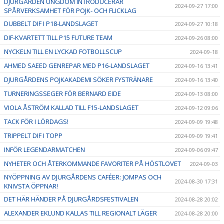
DJURGÅRDEN UNGDOM INTRODUCERAR
2024-09-27 17:00
SPÅRVERKSAMHET FÖR POJK- OCH FLICKLAG
DUBBELT DIF I P18-LANDSLAGET
2024-09-27 10:18
DIF-KVARTETT TILL P15 FUTURE TEAM
2024-09-26 08:00
NYCKELN TILL EN LYCKAD FOTBOLLSCUP
2024-09-18
AHMED SAEED GENREPAR MED P16-LANDSLAGET
2024-09-16 13:41
DJURGÅRDENS POJKAKADEMI SÖKER FYSTRÄNARE
2024-09-16 13:40
TURNERINGSSEGER FÖR BERNARD EIDE
2024-09-13 08:00
VIOLA ÅSTRÖM KALLAD TILL F15-LANDSLAGET
2024-09-12 09:06
TACK FÖR I LÖRDAGS!
2024-09-09 19:48
TRIPPELT DIF I TOPP
2024-09-09 19:41
INFÖR LEGENDARMATCHEN
2024-09-06 09:47
NYHETER OCH ÅTERKOMMANDE FAVORITER PÅ HÖSTLOVET
2024-09-03
NYÖPPNING AV DJURGÅRDENS CAFÉER: JOMPAS OCH
2024-08-30 17:31
KNIVSTA ÖPPNAR!
DET HÄR HÄNDER PÅ DJURGÅRDSFESTIVALEN
2024-08-28 20:02
ALEXANDER EKLUND KALLAS TILL REGIONALT LÄGER
2024-08-28 20:00