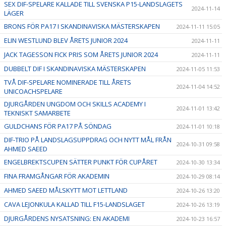
SEX DIF-SPELARE KALLADE TILL SVENSKA P15-LANDSLAGETS
2024-11-14
LÄGER
BRONS FÖR PA17 I SKANDINAVISKA MÄSTERSKAPEN
2024-11-11 15:05
ELIN WESTLUND BLEV ÅRETS JUNIOR 2024
2024-11-11
JACK TAGESSON FICK PRIS SOM ÅRETS JUNIOR 2024
2024-11-11
DUBBELT DIF I SKANDINAVISKA MÄSTERSKAPEN
2024-11-05 11:53
TVÅ DIF-SPELARE NOMINERADE TILL ÅRETS
2024-11-04 14:52
UNICOACHSPELARE
DJURGÅRDEN UNGDOM OCH SKILLS ACADEMY I
2024-11-01 13:42
TEKNISKT SAMARBETE
GULDCHANS FÖR PA17 PÅ SÖNDAG
2024-11-01 10:18
DIF-TRIO PÅ LANDSLAGSUPPDRAG OCH NYTT MÅL FRÅN
2024-10-31 09:58
AHMED SAEED
ENGELBREKTSCUPEN SÄTTER PUNKT FÖR CUPÅRET
2024-10-30 13:34
FINA FRAMGÅNGAR FÖR AKADEMIN
2024-10-29 08:14
AHMED SAEED MÅLSKYTT MOT LETTLAND
2024-10-26 13:20
CAVA LEJONKULA KALLAD TILL F15-LANDSLAGET
2024-10-26 13:19
DJURGÅRDENS NYSATSNING: EN AKADEMI
2024-10-23 16:57