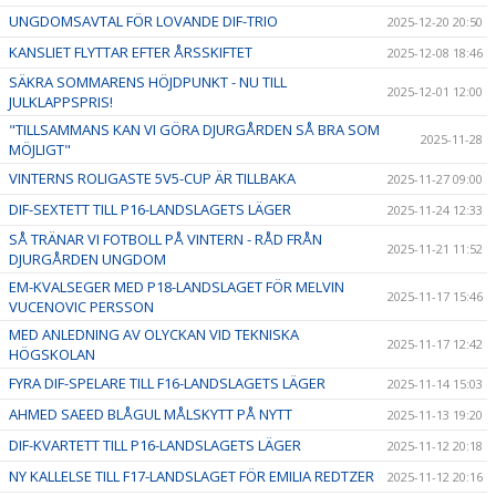
UNGDOMSAVTAL FÖR LOVANDE DIF-TRIO
2025-12-20 20:50
KANSLIET FLYTTAR EFTER ÅRSSKIFTET
2025-12-08 18:46
SÄKRA SOMMARENS HÖJDPUNKT - NU TILL
2025-12-01 12:00
JULKLAPPSPRIS!
"TILLSAMMANS KAN VI GÖRA DJURGÅRDEN SÅ BRA SOM
2025-11-28
MÖJLIGT"
VINTERNS ROLIGASTE 5V5-CUP ÄR TILLBAKA
2025-11-27 09:00
DIF-SEXTETT TILL P16-LANDSLAGETS LÄGER
2025-11-24 12:33
SÅ TRÄNAR VI FOTBOLL PÅ VINTERN - RÅD FRÅN
2025-11-21 11:52
DJURGÅRDEN UNGDOM
EM-KVALSEGER MED P18-LANDSLAGET FÖR MELVIN
2025-11-17 15:46
VUCENOVIC PERSSON
MED ANLEDNING AV OLYCKAN VID TEKNISKA
2025-11-17 12:42
HÖGSKOLAN
FYRA DIF-SPELARE TILL F16-LANDSLAGETS LÄGER
2025-11-14 15:03
AHMED SAEED BLÅGUL MÅLSKYTT PÅ NYTT
2025-11-13 19:20
DIF-KVARTETT TILL P16-LANDSLAGETS LÄGER
2025-11-12 20:18
NY KALLELSE TILL F17-LANDSLAGET FÖR EMILIA REDTZER
2025-11-12 20:16