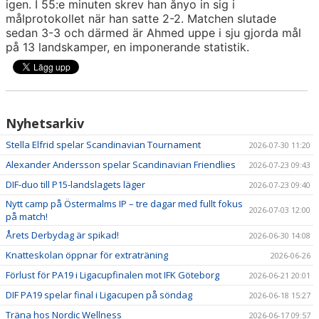
igen. I 55:e minuten skrev han ånyo in sig i
målprotokollet när han satte 2-2. Matchen slutade
sedan 3-3 och därmed är Ahmed uppe i sju gjorda mål
på 13 landskamper, en imponerande statistik.
Nyhetsarkiv
Stella Elfrid spelar Scandinavian Tournament
2026-07-30 11:20
Alexander Andersson spelar Scandinavian Friendlies
2026-07-23 09:43
DIF-duo till P15-landslagets läger
2026-07-23 09:40
Nytt camp på Östermalms IP – tre dagar med fullt fokus
2026-07-03 12:00
på match!
Årets Derbydag är spikad!
2026-06-30 14:08
Knatteskolan öppnar för extraträning
2026-06-26
Förlust för PA19 i Ligacupfinalen mot IFK Göteborg
2026-06-21 20:01
DIF PA19 spelar final i Ligacupen på söndag
2026-06-18 15:27
Träna hos Nordic Wellness
2026-06-17 09:57