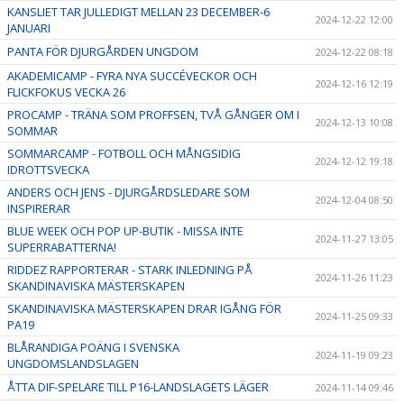
KANSLIET TAR JULLEDIGT MELLAN 23 DECEMBER-6
2024-12-22 12:00
JANUARI
PANTA FÖR DJURGÅRDEN UNGDOM
2024-12-22 08:18
AKADEMICAMP - FYRA NYA SUCCÉVECKOR OCH
2024-12-16 12:19
FLICKFOKUS VECKA 26
PROCAMP - TRÄNA SOM PROFFSEN, TVÅ GÅNGER OM I
2024-12-13 10:08
SOMMAR
SOMMARCAMP - FOTBOLL OCH MÅNGSIDIG
2024-12-12 19:18
IDROTTSVECKA
ANDERS OCH JENS - DJURGÅRDSLEDARE SOM
2024-12-04 08:50
INSPIRERAR
BLUE WEEK OCH POP UP-BUTIK - MISSA INTE
2024-11-27 13:05
SUPERRABATTERNA!
RIDDEZ RAPPORTERAR - STARK INLEDNING PÅ
2024-11-26 11:23
SKANDINAVISKA MÄSTERSKAPEN
SKANDINAVISKA MÄSTERSKAPEN DRAR IGÅNG FÖR
2024-11-25 09:33
PA19
BLÅRANDIGA POÄNG I SVENSKA
2024-11-19 09:23
UNGDOMSLANDSLAGEN
ÅTTA DIF-SPELARE TILL P16-LANDSLAGETS LÄGER
2024-11-14 09:46