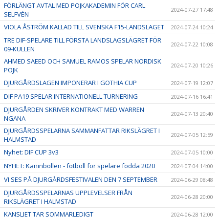
FÖRLÄNGT AVTAL MED POJKAKADEMIN FÖR CARL
2024-07-27 17:48
SELFVÉN
VIOLA ÅSTRÖM KALLAD TILL SVENSKA F15-LANDSLAGET
2024-07-24 10:24
TRE DIF-SPELARE TILL FÖRSTA LANDSLAGSLÄGRET FÖR
2024-07-22 10:08
09-KULLEN
AHMED SAEED OCH SAMUEL RAMOS SPELAR NORDISK
2024-07-20 10:26
POJK
DJURGÅRDSLAGEN IMPONERAR I GOTHIA CUP
2024-07-19 12:07
DIF PA19 SPELAR INTERNATIONELL TURNERING
2024-07-16 16:41
DJURGÅRDEN SKRIVER KONTRAKT MED WARREN
2024-07-13 20:40
NGANA
DJURGÅRDSSPELARNA SAMMANFATTAR RIKSLÄGRET I
2024-07-05 12:59
HALMSTAD
Nyhet: DIF CUP 3v3
2024-07-05 10:00
NYHET: Kaninbollen - fotboll för spelare födda 2020
2024-07-04 14:00
VI SES PÅ DJURGÅRDSFESTIVALEN DEN 7 SEPTEMBER
2024-06-29 08:48
DJURGÅRDSSPELARNAS UPPLEVELSER FRÅN
2024-06-28 20:00
RIKSLÄGRET I HALMSTAD
KANSLIET TAR SOMMARLEDIGT
2024-06-28 12:00