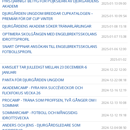
FYRSTJÄRNIGT BETYG FÖR POJKSIDAN AV DJURGÅRDENS
2025-01-13 09:00
AKADEMI
DJURGÅRDEN UNGDOM BREDDAR CUPKATALOGEN –
2025-01-10 09:54
PREMIÄR FÖR DIF CUP VINTER
DJURGÅRDENS AKADEMI SÖKER TRÄNARLÄRLINGAR
2025-01-08 15:18
OPTIMERA SKOLGÅNGEN MED ENGELBREKTSSKOLANS
2025-01-07 15:38
IDROTTSPROFIL
SNART ÖPPNAR ANSÖKAN TILL ENGELBREKTSSKOLANS
2025-01-06 12:00
FOTBOLLSPROFIL
2025-01-02
KANSLIET TAR JULLEDIGT MELLAN 23 DECEMBER-6
2024-12-22 12:00
JANUARI
PANTA FÖR DJURGÅRDEN UNGDOM
2024-12-22 08:18
AKADEMICAMP - FYRA NYA SUCCÉVECKOR OCH
2024-12-16 12:19
FLICKFOKUS VECKA 26
PROCAMP - TRÄNA SOM PROFFSEN, TVÅ GÅNGER OM I
2024-12-13 10:08
SOMMAR
SOMMARCAMP - FOTBOLL OCH MÅNGSIDIG
2024-12-12 19:18
IDROTTSVECKA
ANDERS OCH JENS - DJURGÅRDSLEDARE SOM
2024-12-04 08:50