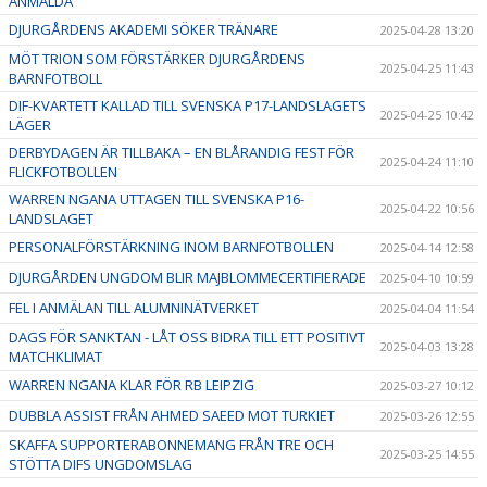
ANMÄLDA
DJURGÅRDENS AKADEMI SÖKER TRÄNARE
2025-04-28 13:20
MÖT TRION SOM FÖRSTÄRKER DJURGÅRDENS
2025-04-25 11:43
BARNFOTBOLL
DIF-KVARTETT KALLAD TILL SVENSKA P17-LANDSLAGETS
2025-04-25 10:42
LÄGER
DERBYDAGEN ÄR TILLBAKA – EN BLÅRANDIG FEST FÖR
2025-04-24 11:10
FLICKFOTBOLLEN
WARREN NGANA UTTAGEN TILL SVENSKA P16-
2025-04-22 10:56
LANDSLAGET
PERSONALFÖRSTÄRKNING INOM BARNFOTBOLLEN
2025-04-14 12:58
DJURGÅRDEN UNGDOM BLIR MAJBLOMMECERTIFIERADE
2025-04-10 10:59
FEL I ANMÄLAN TILL ALUMNINÄTVERKET
2025-04-04 11:54
DAGS FÖR SANKTAN - LÅT OSS BIDRA TILL ETT POSITIVT
2025-04-03 13:28
MATCHKLIMAT
WARREN NGANA KLAR FÖR RB LEIPZIG
2025-03-27 10:12
DUBBLA ASSIST FRÅN AHMED SAEED MOT TURKIET
2025-03-26 12:55
SKAFFA SUPPORTERABONNEMANG FRÅN TRE OCH
2025-03-25 14:55
STÖTTA DIFS UNGDOMSLAG