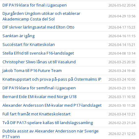
DIF PA19 klara för final i Ligacupen
2026-05-02 20:04
Djurgården Ungdom utökar och etablerar
2026-04-29 13:56
Akademicamp Costa del Sol
DIF skriver lärlingsavtal med Elton Otto
2026-04-17 15:23
Sanktan är igång
2026-04-16 11:15
Succéstart för Knatteskolan
2026-04-14 15:21
Stella Elfrid till svenska F16-landslaget
2026-04-08 13:14
Christopher Sliwo lånas ut till Vasalund
2026-03-25 20:59
Jakob Toma till P16 Future Team
2026-03-24 19:40
Knatteuppstart och prova på-pass på Östermalms IP
2026-03-24 10:00
DIF PA19 klara för semifinal i Ligacupen
2026-03-23 13:10
Bernard Eide EM-kvalar med Norge U18
2026-03-11 10:53
Alexander Andersson EM-kvalar med P17-landslaget
2026-03-10 11:28
Full fart framåt mot Knatteskolestart
2026-03-04 13:21
Två DIF PA17-spelare kallas till landslagssamling
2026-02-23 21:24
Dubbla assist av Alexander Andersson när Sverige
2026-02-21 12:25
P17 vann