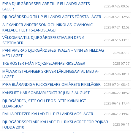
FYRA DJURGÅRDSSPELARE TILL F15-LANDSLAGETS
2025-07-22 09:58
LÄGER
DJURGÅRDSDUO TILL P15-LANDSLAGETS FÖRSTA LÄGER
2025-07-21 12:56
ALEXANDER ANDERSSON OCH NIKOLAS JOVANOVIC
2025-07-21 12:52
KALLADE TILL P16-LANDSLAGET
VÄLKOMNA TILL DJURGÅRDSFESTIVALEN DEN 6
2025-07-16 13:13
SEPTEMBER
PANTAMERA x DJURGÅRDSFESTIVALEN – VINN EN HELDAG
2025-07-10
MED LAGET
TRE RÖSTER FRÅN POJKSPELARNAS RIKSLÄGER
2025-07-07
MÅLVAKTSTALANGER SKRIVER LÄRLINGSAVTAL MED A-
2025-07-06 10:11
LAGET
FYRA BLÅRANDIGA FLICKSPELARE OM ÅRETS RIKSLÄGER
2025-07-04 08:42
KANSLIET HAR SOMMARLEDIGT 30 JUNI-3 AUGUSTI
2025-06-27 10:57
DJURGÅRDEN, STFF OCH EPOS LYFTE KVINNLIGT
2025-06-19 17:44
LEDARSKAP
EMILIA REDTZER KALLAD TILL F17-LANDSLAGSLÄGER
2025-06-17 19:49
DJURGÅRDSSPELARE KALLADE TILL RIKSLÄGRET FÖR POJKAR
2025-06-11
FÖDDA 2010