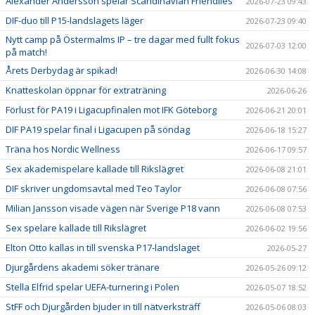
Alexander Andersson spelar Scandinavian Friendlies
2026-07-23 09:43
DIF-duo till P15-landslagets läger
2026-07-23 09:40
Nytt camp på Östermalms IP – tre dagar med fullt fokus
2026-07-03 12:00
på match!
Årets Derbydag är spikad!
2026-06-30 14:08
Knatteskolan öppnar för extraträning
2026-06-26
Förlust för PA19 i Ligacupfinalen mot IFK Göteborg
2026-06-21 20:01
DIF PA19 spelar final i Ligacupen på söndag
2026-06-18 15:27
Träna hos Nordic Wellness
2026-06-17 09:57
Sex akademispelare kallade till Rikslägret
2026-06-08 21:01
DIF skriver ungdomsavtal med Teo Taylor
2026-06-08 07:56
Milian Jansson visade vägen när Sverige P18 vann
2026-06-08 07:53
Sex spelare kallade till Rikslägret
2026-06-02 19:56
Elton Otto kallas in till svenska P17-landslaget
2026-05-27
Djurgårdens akademi söker tränare
2026-05-26 09:12
Stella Elfrid spelar UEFA-turnering i Polen
2026-05-07 18:52
StFF och Djurgården bjuder in till nätverksträff
2026-05-06 08:03