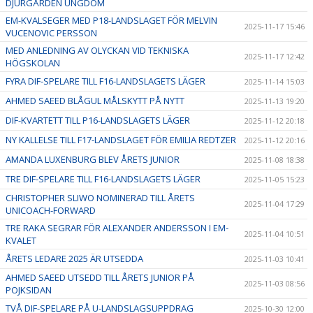
DJURGÅRDEN UNGDOM
EM-KVALSEGER MED P18-LANDSLAGET FÖR MELVIN
2025-11-17 15:46
VUCENOVIC PERSSON
MED ANLEDNING AV OLYCKAN VID TEKNISKA
2025-11-17 12:42
HÖGSKOLAN
FYRA DIF-SPELARE TILL F16-LANDSLAGETS LÄGER
2025-11-14 15:03
AHMED SAEED BLÅGUL MÅLSKYTT PÅ NYTT
2025-11-13 19:20
DIF-KVARTETT TILL P16-LANDSLAGETS LÄGER
2025-11-12 20:18
NY KALLELSE TILL F17-LANDSLAGET FÖR EMILIA REDTZER
2025-11-12 20:16
AMANDA LUXENBURG BLEV ÅRETS JUNIOR
2025-11-08 18:38
TRE DIF-SPELARE TILL F16-LANDSLAGETS LÄGER
2025-11-05 15:23
CHRISTOPHER SLIWO NOMINERAD TILL ÅRETS
2025-11-04 17:29
UNICOACH-FORWARD
TRE RAKA SEGRAR FÖR ALEXANDER ANDERSSON I EM-
2025-11-04 10:51
KVALET
ÅRETS LEDARE 2025 ÄR UTSEDDA
2025-11-03 10:41
AHMED SAEED UTSEDD TILL ÅRETS JUNIOR PÅ
2025-11-03 08:56
POJKSIDAN
TVÅ DIF-SPELARE PÅ U-LANDSLAGSUPPDRAG
2025-10-30 12:00