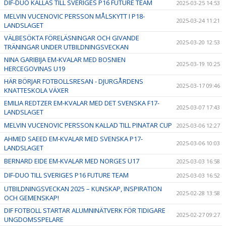
DIF-DUO KALLAS TILL SVERIGES P16 FUTURE TEAM
2025-03-25 14:53
MELVIN VUCENOVIC PERSSON MÅLSKYTT I P18-
2025-03-24 11:21
LANDSLAGET
VÄLBESÖKTA FÖRELÄSNINGAR OCH GIVANDE
2025-03-20 12:53
TRÄNINGAR UNDER UTBILDNINGSVECKAN
NINA GARIBIJA EM-KVALAR MED BOSNIEN
2025-03-19 10:25
HERCEGOVINAS U19
HÄR BÖRJAR FOTBOLLSRESAN - DJURGÅRDENS
2025-03-17 09:46
KNATTESKOLA VÄXER
EMILIA REDTZER EM-KVALAR MED DET SVENSKA F17-
2025-03-07 17:43
LANDSLAGET
MELVIN VUCENOVIC PERSSON KALLAD TILL PINATAR CUP
2025-03-06 12:27
AHMED SAEED EM-KVALAR MED SVENSKA P17-
2025-03-06 10:03
LANDSLAGET
BERNARD EIDE EM-KVALAR MED NORGES U17
2025-03-03 16:58
DIF-DUO TILL SVERIGES P16 FUTURE TEAM
2025-03-03 16:52
UTBILDNINGSVECKAN 2025 – KUNSKAP, INSPIRATION
2025-02-28 13:58
OCH GEMENSKAP!
DIF FOTBOLL STARTAR ALUMNINÄTVERK FÖR TIDIGARE
2025-02-27 09:27
UNGDOMSSPELARE