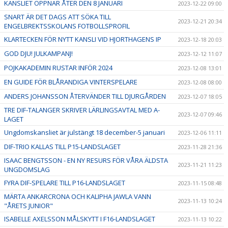
KANSLIET ÖPPNAR ÅTER DEN 8 JANUARI
2023-12-22 09:00
SNART ÄR DET DAGS ATT SÖKA TILL
2023-12-21 20:34
ENGELBREKTSSKOLANS FOTBOLLSPROFIL
KLARTECKEN FÖR NYTT KANSLI VID HJORTHAGENS IP
2023-12-18 20:03
GOD DJU! JULKAMPANJ!
2023-12-12 11:07
POJKAKADEMIN RUSTAR INFÖR 2024
2023-12-08 13:01
EN GUIDE FÖR BLÅRANDIGA VINTERSPELARE
2023-12-08 08:00
ANDERS JOHANSSON ÅTERVÄNDER TILL DJURGÅRDEN
2023-12-07 18:05
TRE DIF-TALANGER SKRIVER LÄRLINGSAVTAL MED A-
2023-12-07 09:46
LAGET
Ungdomskansliet är julstängt 18 december-5 januari
2023-12-06 11:11
DIF-TRIO KALLAS TILL P15-LANDSLAGET
2023-11-28 21:36
ISAAC BENGTSSON - EN NY RESURS FÖR VÅRA ÄLDSTA
2023-11-21 11:23
UNGDOMSLAG
FYRA DIF-SPELARE TILL P16-LANDSLAGET
2023-11-15 08:48
MÄRTA ANKARCRONA OCH KALIPHA JAWLA VANN
2023-11-13 10:24
"ÅRETS JUNIOR"
ISABELLE AXELSSON MÅLSKYTT I F16-LANDSLAGET
2023-11-13 10:22