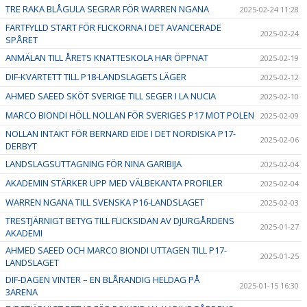
TRE RAKA BLÅGULA SEGRAR FÖR WARREN NGANA
2025-02-24 11:28
FARTFYLLD START FÖR FLICKORNA I DET AVANCERADE
2025-02-24
SPÅRET
ANMÄLAN TILL ÅRETS KNATTESKOLA HAR ÖPPNAT
2025-02-19
DIF-KVARTETT TILL P18-LANDSLAGETS LÄGER
2025-02-12
AHMED SAEED SKÖT SVERIGE TILL SEGER I LA NUCIA
2025-02-10
MARCO BIONDI HÖLL NOLLAN FÖR SVERIGES P17 MOT POLEN
2025-02-09
NOLLAN INTAKT FÖR BERNARD EIDE I DET NORDISKA P17-
2025-02-06
DERBYT
LANDSLAGSUTTAGNING FÖR NINA GARIBIJA
2025-02-04
AKADEMIN STÄRKER UPP MED VÄLBEKANTA PROFILER
2025-02-04
WARREN NGANA TILL SVENSKA P16-LANDSLAGET
2025-02-03
TRESTJÄRNIGT BETYG TILL FLICKSIDAN AV DJURGÅRDENS
2025-01-27
AKADEMI
AHMED SAEED OCH MARCO BIONDI UTTAGEN TILL P17-
2025-01-25
LANDSLAGET
DIF-DAGEN VINTER – EN BLÅRANDIG HELDAG PÅ
2025-01-15 16:30
3ARENA