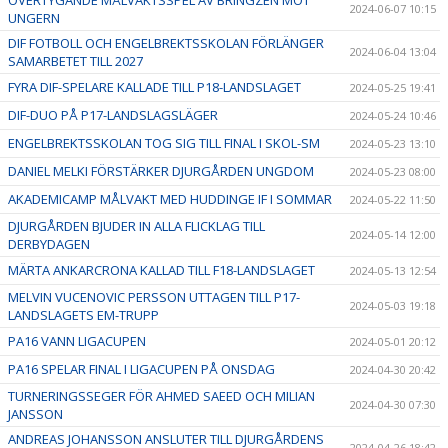
ÖVERTYGANDE MÅLVAKTSSPEL AV BRINGZÉN MOT
2024-06-07 10:15
UNGERN
DIF FOTBOLL OCH ENGELBREKTSSKOLAN FÖRLÄNGER
2024-06-04 13:04
SAMARBETET TILL 2027
FYRA DIF-SPELARE KALLADE TILL P18-LANDSLAGET
2024-05-25 19:41
DIF-DUO PÅ P17-LANDSLAGSLÄGER
2024-05-24 10:46
ENGELBREKTSSKOLAN TOG SIG TILL FINAL I SKOL-SM
2024-05-23 13:10
DANIEL MELKI FÖRSTÄRKER DJURGÅRDEN UNGDOM
2024-05-23 08:00
AKADEMICAMP MÅLVAKT MED HUDDINGE IF I SOMMAR
2024-05-22 11:50
DJURGÅRDEN BJUDER IN ALLA FLICKLAG TILL
2024-05-14 12:00
DERBYDAGEN
MÄRTA ANKARCRONA KALLAD TILL F18-LANDSLAGET
2024-05-13 12:54
MELVIN VUCENOVIC PERSSON UTTAGEN TILL P17-
2024-05-03 19:18
LANDSLAGETS EM-TRUPP
PA16 VANN LIGACUPEN
2024-05-01 20:12
PA16 SPELAR FINAL I LIGACUPEN PÅ ONSDAG
2024-04-30 20:42
TURNERINGSSEGER FÖR AHMED SAEED OCH MILIAN
2024-04-30 07:30
JANSSON
ANDREAS JOHANSSON ANSLUTER TILL DJURGÅRDENS
2024-04-26 18:42