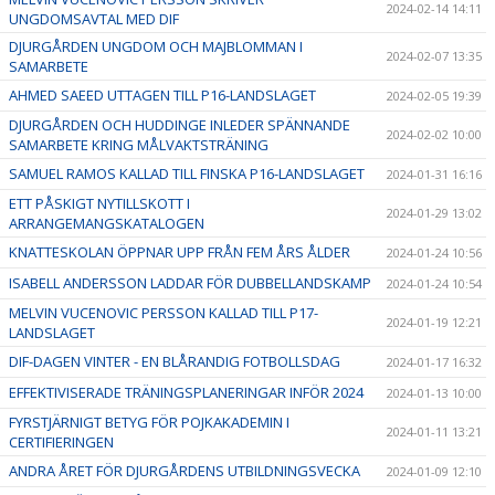
2024-02-14 14:11
UNGDOMSAVTAL MED DIF
DJURGÅRDEN UNGDOM OCH MAJBLOMMAN I
2024-02-07 13:35
SAMARBETE
AHMED SAEED UTTAGEN TILL P16-LANDSLAGET
2024-02-05 19:39
DJURGÅRDEN OCH HUDDINGE INLEDER SPÄNNANDE
2024-02-02 10:00
SAMARBETE KRING MÅLVAKTSTRÄNING
SAMUEL RAMOS KALLAD TILL FINSKA P16-LANDSLAGET
2024-01-31 16:16
ETT PÅSKIGT NYTILLSKOTT I
2024-01-29 13:02
ARRANGEMANGSKATALOGEN
KNATTESKOLAN ÖPPNAR UPP FRÅN FEM ÅRS ÅLDER
2024-01-24 10:56
ISABELL ANDERSSON LADDAR FÖR DUBBELLANDSKAMP
2024-01-24 10:54
MELVIN VUCENOVIC PERSSON KALLAD TILL P17-
2024-01-19 12:21
LANDSLAGET
DIF-DAGEN VINTER - EN BLÅRANDIG FOTBOLLSDAG
2024-01-17 16:32
EFFEKTIVISERADE TRÄNINGSPLANERINGAR INFÖR 2024
2024-01-13 10:00
FYRSTJÄRNIGT BETYG FÖR POJKAKADEMIN I
2024-01-11 13:21
CERTIFIERINGEN
ANDRA ÅRET FÖR DJURGÅRDENS UTBILDNINGSVECKA
2024-01-09 12:10