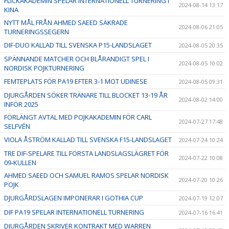
FLICKAKADEMIN SPELAR INTERNATIONELL TURNERING I
2024-08-14 13:17
KINA
NYTT MÅL FRÅN AHMED SAEED SÄKRADE
2024-08-06 21:05
TURNERINGSSEGERN
DIF-DUO KALLAD TILL SVENSKA P15-LANDSLAGET
2024-08-05 20:35
SPÄNNANDE MATCHER OCH BLÅRANDIGT SPEL I
2024-08-05 10:02
NORDISK POJKTURNERING
FEMTEPLATS FÖR PA19 EFTER 3-1 MOT UDINESE
2024-08-05 09:31
DJURGÅRDEN SÖKER TRÄNARE TILL BLOCKET 13-19 ÅR
2024-08-02 14:00
INFÖR 2025
FÖRLÄNGT AVTAL MED POJKAKADEMIN FÖR CARL
2024-07-27 17:48
SELFVÉN
VIOLA ÅSTRÖM KALLAD TILL SVENSKA F15-LANDSLAGET
2024-07-24 10:24
TRE DIF-SPELARE TILL FÖRSTA LANDSLAGSLÄGRET FÖR
2024-07-22 10:08
09-KULLEN
AHMED SAEED OCH SAMUEL RAMOS SPELAR NORDISK
2024-07-20 10:26
POJK
DJURGÅRDSLAGEN IMPONERAR I GOTHIA CUP
2024-07-19 12:07
DIF PA19 SPELAR INTERNATIONELL TURNERING
2024-07-16 16:41
DJURGÅRDEN SKRIVER KONTRAKT MED WARREN