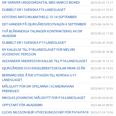
DIF SKRIVER UNGDOMSAVTAL MED MARCO BIONDI
2025-09-02 15:17
DUBBELT DIF I SVENSKA F15-LANDSLAGET
2025-09-01 19:57
HÖSTENS MATCHKLIMATHELG 13-14 SEPTEMBER
2025-08-28 09:00
DET HÄNDER PÅ DJURGÅRDSFESTIVALEN 6 SEPTEMBER
2025-08-26 09:13
TVÅ BLÅRANDIGA TALANGER KONTRAKTERAS AV DIF
2025-08-22 11:56
AKADEMI
DUBBELT DIF I SVENSKA P17-LANDSLAGET
2025-08-20 19:00
NY KALLELSE TILL P18-LANDSLAGET FÖR MELVIN
2025-08-20 18:58
VUCENOVIC PERSSON
ALEXANDER ANDERSSON KALLAD TILL P16-LANDSLAGET
2025-08-19 16:15
DJURGÅRDEN OCH ENGELBREKTSSKOLAN FIRAR 20 ÅR
2025-08-18 14:05
BERNARD EIDE ÅTER UTTAGEN TILL NORSKA U17-
2025-08-15 17:23
LANDSLAGET
MÅLGLATT FÖR DIF-SPELARNA I SCANDINAVIAN
2025-08-07 10:05
FRIENDLIES
NIKOLAS JOVANOVIC MÅLSKYTT FÖR P16-LANDSLAGET
2025-08-05 09:20
UPPSTART FÖR AKADEMIN
2025-08-02 08:00
LUCAS NILSSON BLIR UTVECKLINGSCHEF FÖR PA16-PA19
2025-07-24 13:06