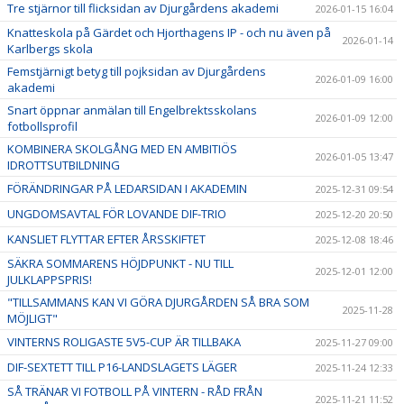
Tre stjärnor till flicksidan av Djurgårdens akademi
2026-01-15 16:04
Knatteskola på Gärdet och Hjorthagens IP - och nu även på
2026-01-14
Karlbergs skola
Femstjärnigt betyg till pojksidan av Djurgårdens
2026-01-09 16:00
akademi
Snart öppnar anmälan till Engelbrektsskolans
2026-01-09 12:00
fotbollsprofil
KOMBINERA SKOLGÅNG MED EN AMBITIÖS
2026-01-05 13:47
IDROTTSUTBILDNING
FÖRÄNDRINGAR PÅ LEDARSIDAN I AKADEMIN
2025-12-31 09:54
UNGDOMSAVTAL FÖR LOVANDE DIF-TRIO
2025-12-20 20:50
KANSLIET FLYTTAR EFTER ÅRSSKIFTET
2025-12-08 18:46
SÄKRA SOMMARENS HÖJDPUNKT - NU TILL
2025-12-01 12:00
JULKLAPPSPRIS!
"TILLSAMMANS KAN VI GÖRA DJURGÅRDEN SÅ BRA SOM
2025-11-28
MÖJLIGT"
VINTERNS ROLIGASTE 5V5-CUP ÄR TILLBAKA
2025-11-27 09:00
DIF-SEXTETT TILL P16-LANDSLAGETS LÄGER
2025-11-24 12:33
SÅ TRÄNAR VI FOTBOLL PÅ VINTERN - RÅD FRÅN
2025-11-21 11:52