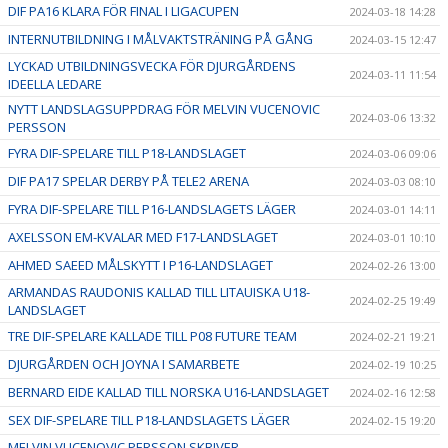
DIF PA16 KLARA FÖR FINAL I LIGACUPEN
2024-03-18 14:28
INTERNUTBILDNING I MÅLVAKTSTRÄNING PÅ GÅNG
2024-03-15 12:47
LYCKAD UTBILDNINGSVECKA FÖR DJURGÅRDENS
2024-03-11 11:54
IDEELLA LEDARE
NYTT LANDSLAGSUPPDRAG FÖR MELVIN VUCENOVIC
2024-03-06 13:32
PERSSON
FYRA DIF-SPELARE TILL P18-LANDSLAGET
2024-03-06 09:06
DIF PA17 SPELAR DERBY PÅ TELE2 ARENA
2024-03-03 08:10
FYRA DIF-SPELARE TILL P16-LANDSLAGETS LÄGER
2024-03-01 14:11
AXELSSON EM-KVALAR MED F17-LANDSLAGET
2024-03-01 10:10
AHMED SAEED MÅLSKYTT I P16-LANDSLAGET
2024-02-26 13:00
ARMANDAS RAUDONIS KALLAD TILL LITAUISKA U18-
2024-02-25 19:49
LANDSLAGET
TRE DIF-SPELARE KALLADE TILL P08 FUTURE TEAM
2024-02-21 19:21
DJURGÅRDEN OCH JOYNA I SAMARBETE
2024-02-19 10:25
BERNARD EIDE KALLAD TILL NORSKA U16-LANDSLAGET
2024-02-16 12:58
SEX DIF-SPELARE TILL P18-LANDSLAGETS LÄGER
2024-02-15 19:20
MELVIN VUCENOVIC PERSSON SKRIVER