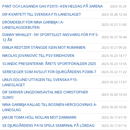
PANT OCH LAGANDA GAV P2015–4 EN HELDAG PÅ 3ARENA
2025-10-29
DIF-KVARTETT TILL SVENSKA F15-LANDSLAGET
2025-10-28 12:54
DRÖMDEBUT FÖR NINA GARIBIJA I A-
2025-10-27 11:00
LANDSLAGSDEBUTEN
DANNY WHALLEY - NY SPORTSLIGT ANSVARIG FÖR P/F 5-
2025-10-27 10:44
12 ÅR
EMILIA REDTZER STÄNGDE IGEN MOT RUMÄNIEN
2025-10-27 09:20
NIKOLAS JOVANOVIC TILL PSV EINDHOVEN
2025-10-23 14:17
SCANDIC PRESENTERAR: ÅRETS SPORTFÖRÄLDER 2025
2025-10-23 13:55
SERIESEGER SOM AVSLUT FÖR DJURGÅRDENS P2006-7
2025-10-22 11:22
LINUS EDLUND UTTAGEN TILL SVENSKA P15-
2025-10-22 11:07
LANDSLAGET
DIF SKRIVER UNGDOMSAVTAL MED CHRISTOPHER
2025-10-20 16:55
SLIWO
NINA GARIBIJA KALLAD TILL BOSNIEN HERCEGOVINAS A-
2025-10-20 16:53
LANDSLAG
JAKOB TOMA HÖLL NOLLAN MOT DANMARK
2025-10-17 07:19
SE DJURGÅRDENS PA16 SPELA SEMIFINAL PÅ LÖRDAG
2025-10-17 07:16