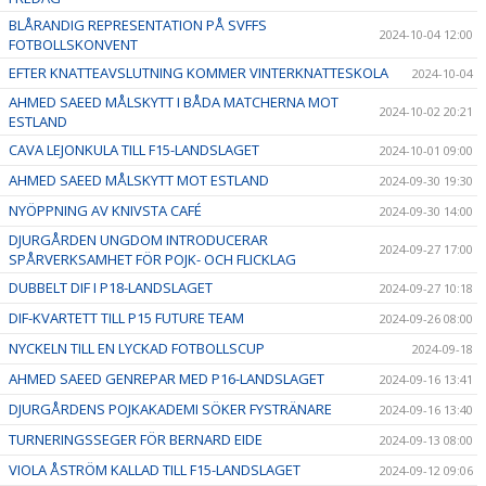
BLÅRANDIG REPRESENTATION PÅ SVFFS
2024-10-04 12:00
FOTBOLLSKONVENT
EFTER KNATTEAVSLUTNING KOMMER VINTERKNATTESKOLA
2024-10-04
AHMED SAEED MÅLSKYTT I BÅDA MATCHERNA MOT
2024-10-02 20:21
ESTLAND
CAVA LEJONKULA TILL F15-LANDSLAGET
2024-10-01 09:00
AHMED SAEED MÅLSKYTT MOT ESTLAND
2024-09-30 19:30
NYÖPPNING AV KNIVSTA CAFÉ
2024-09-30 14:00
DJURGÅRDEN UNGDOM INTRODUCERAR
2024-09-27 17:00
SPÅRVERKSAMHET FÖR POJK- OCH FLICKLAG
DUBBELT DIF I P18-LANDSLAGET
2024-09-27 10:18
DIF-KVARTETT TILL P15 FUTURE TEAM
2024-09-26 08:00
NYCKELN TILL EN LYCKAD FOTBOLLSCUP
2024-09-18
AHMED SAEED GENREPAR MED P16-LANDSLAGET
2024-09-16 13:41
DJURGÅRDENS POJKAKADEMI SÖKER FYSTRÄNARE
2024-09-16 13:40
TURNERINGSSEGER FÖR BERNARD EIDE
2024-09-13 08:00
VIOLA ÅSTRÖM KALLAD TILL F15-LANDSLAGET
2024-09-12 09:06