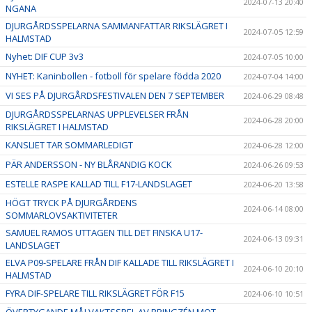
2024-07-13 20:40
NGANA
DJURGÅRDSSPELARNA SAMMANFATTAR RIKSLÄGRET I
2024-07-05 12:59
HALMSTAD
Nyhet: DIF CUP 3v3
2024-07-05 10:00
NYHET: Kaninbollen - fotboll för spelare födda 2020
2024-07-04 14:00
VI SES PÅ DJURGÅRDSFESTIVALEN DEN 7 SEPTEMBER
2024-06-29 08:48
DJURGÅRDSSPELARNAS UPPLEVELSER FRÅN
2024-06-28 20:00
RIKSLÄGRET I HALMSTAD
KANSLIET TAR SOMMARLEDIGT
2024-06-28 12:00
PÄR ANDERSSON - NY BLÅRANDIG KOCK
2024-06-26 09:53
ESTELLE RASPE KALLAD TILL F17-LANDSLAGET
2024-06-20 13:58
HÖGT TRYCK PÅ DJURGÅRDENS
2024-06-14 08:00
SOMMARLOVSAKTIVITETER
SAMUEL RAMOS UTTAGEN TILL DET FINSKA U17-
2024-06-13 09:31
LANDSLAGET
ELVA P09-SPELARE FRÅN DIF KALLADE TILL RIKSLÄGRET I
2024-06-10 20:10
HALMSTAD
FYRA DIF-SPELARE TILL RIKSLÄGRET FÖR F15
2024-06-10 10:51