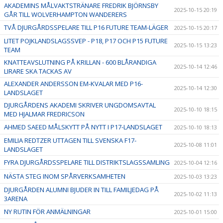
AKADEMINS MÅLVAKTSTRÄNARE FREDRIK BJÖRNSBY
2025-10-15 20:19
GÅR TILL WOLVERHAMPTON WANDERERS
TVÅ DJURGÅRDSSPELARE TILL P16 FUTURE TEAM-LÄGER
2025-10-15 20:17
LITET POJKLANDSLAGSSVEP - P18, P17 OCH P15 FUTURE
2025-10-15 13:23
TEAM
KNATTEAVSLUTNING PÅ KRILLAN - 600 BLÅRANDIGA
2025-10-14 12:46
LIRARE SKA TACKAS AV
ALEXANDER ANDERSSON EM-KVALAR MED P16-
2025-10-14 12:30
LANDSLAGET
DJURGÅRDENS AKADEMI SKRIVER UNGDOMSAVTAL
2025-10-10 18:15
MED HJALMAR FREDRICSON
AHMED SAEED MÅLSKYTT PÅ NYTT I P17-LANDSLAGET
2025-10-10 18:13
EMILIA REDTZER UTTAGEN TILL SVENSKA F17-
2025-10-08 11:01
LANDSLAGET
FYRA DJURGÅRDSSPELARE TILL DISTRIKTSLAGSSAMLING
2025-10-04 12:16
NÄSTA STEG INOM SPÅRVERKSAMHETEN
2025-10-03 13:23
DJURGÅRDEN ALUMNI BJUDER IN TILL FAMILJEDAG PÅ
2025-10-02 11:13
3ARENA
NY RUTIN FÖR ANMÄLNINGAR
2025-10-01 15:00