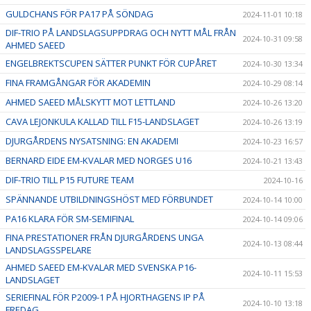
GULDCHANS FÖR PA17 PÅ SÖNDAG
2024-11-01 10:18
DIF-TRIO PÅ LANDSLAGSUPPDRAG OCH NYTT MÅL FRÅN
2024-10-31 09:58
AHMED SAEED
ENGELBREKTSCUPEN SÄTTER PUNKT FÖR CUPÅRET
2024-10-30 13:34
FINA FRAMGÅNGAR FÖR AKADEMIN
2024-10-29 08:14
AHMED SAEED MÅLSKYTT MOT LETTLAND
2024-10-26 13:20
CAVA LEJONKULA KALLAD TILL F15-LANDSLAGET
2024-10-26 13:19
DJURGÅRDENS NYSATSNING: EN AKADEMI
2024-10-23 16:57
BERNARD EIDE EM-KVALAR MED NORGES U16
2024-10-21 13:43
DIF-TRIO TILL P15 FUTURE TEAM
2024-10-16
SPÄNNANDE UTBILDNINGSHÖST MED FÖRBUNDET
2024-10-14 10:00
PA16 KLARA FÖR SM-SEMIFINAL
2024-10-14 09:06
FINA PRESTATIONER FRÅN DJURGÅRDENS UNGA
2024-10-13 08:44
LANDSLAGSSPELARE
AHMED SAEED EM-KVALAR MED SVENSKA P16-
2024-10-11 15:53
LANDSLAGET
SERIEFINAL FÖR P2009-1 PÅ HJORTHAGENS IP PÅ
2024-10-10 13:18
FREDAG