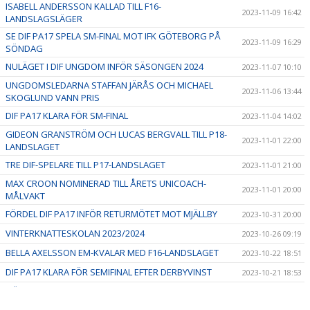
ISABELL ANDERSSON KALLAD TILL F16-
2023-11-09 16:42
LANDSLAGSLÄGER
SE DIF PA17 SPELA SM-FINAL MOT IFK GÖTEBORG PÅ
2023-11-09 16:29
SÖNDAG
NULÄGET I DIF UNGDOM INFÖR SÄSONGEN 2024
2023-11-07 10:10
UNGDOMSLEDARNA STAFFAN JÄRÅS OCH MICHAEL
2023-11-06 13:44
SKOGLUND VANN PRIS
DIF PA17 KLARA FÖR SM-FINAL
2023-11-04 14:02
GIDEON GRANSTRÖM OCH LUCAS BERGVALL TILL P18-
2023-11-01 22:00
LANDSLAGET
TRE DIF-SPELARE TILL P17-LANDSLAGET
2023-11-01 21:00
MAX CROON NOMINERAD TILL ÅRETS UNICOACH-
2023-11-01 20:00
MÅLVAKT
FÖRDEL DIF PA17 INFÖR RETURMÖTET MOT MJÄLLBY
2023-10-31 20:00
VINTERKNATTESKOLAN 2023/2024
2023-10-26 09:19
BELLA AXELSSON EM-KVALAR MED F16-LANDSLAGET
2023-10-22 18:51
DIF PA17 KLARA FÖR SEMIFINAL EFTER DERBYVINST
2023-10-21 18:53
HÖSTLOVSAKTIVITETER - vecka 44
2023-10-10 16:30