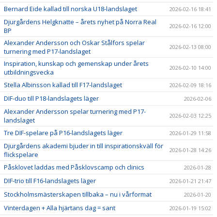
Bernard Eide kallad till norska U18-landslaget
2026-02-16 18:41
Djurgårdens Helgknatte – årets nyhet på Norra Real
2026-02-16 12:00
BP
Alexander Andersson och Oskar Stålfors spelar
2026-02-13 08:00
turnering med P17-landslaget
Inspiration, kunskap och gemenskap under årets
2026-02-10 14:00
utbildningsvecka
Stella Albinsson kallad till F17-landslaget
2026-02-09 18:16
DIF-duo till P18-landslagets läger
2026-02-06
Alexander Andersson spelar turnering med P17-
2026-02-03 12:25
landslaget
Tre DIF-spelare på P16-landslagets läger
2026-01-29 11:58
Djurgårdens akademi bjuder in till inspirationskväll för
2026-01-28 14:26
flickspelare
Påsklovet laddas med Påsklovscamp och clinics
2026-01-28
DIF-trio till F16-landslagets läger
2026-01-21 21:47
Stockholmsmästerskapen tillbaka – nu i vårformat
2026-01-20
Vinterdagen + Alla hjärtans dag = sant
2026-01-19 15:02