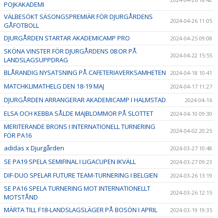
POJKAKADEMI
VÄLBESÖKT SÄSONGSPREMIÄR FÖR DJURGÅRDENS
2024-04-26 11:05
GÅFOTBOLL
DJURGÅRDEN STARTAR AKADEMICAMP PRO
2024-04-25 09:08
SKÖNA VINSTER FÖR DJURGÅRDENS 08:OR PÅ
2024-04-22 15:55
LANDSLAGSUPPDRAG
BLÅRANDIG NYSATSNING PÅ CAFETERIAVERKSAMHETEN
2024-04-18 10:41
MATCHKLIMATHELG DEN 18-19 MAJ
2024-04-17 11:27
DJURGÅRDEN ARRANGERAR AKADEMICAMP I HALMSTAD
2024-04-16
ELSA OCH KEBBA SÅLDE MAJBLOMMOR PÅ SLOTTET
2024-04-10 09:30
MERITERANDE BRONS I INTERNATIONELL TURNERING
2024-04-02 20:25
FÖR PA16
adidas x Djurgården
2024-03-27 10:48
SE PA19 SPELA SEMIFINAL I LIGACUPEN IKVÄLL
2024-03-27 09:23
DIF-DUO SPELAR FUTURE TEAM-TURNERING I BELGIEN
2024-03-26 13:19
SE PA16 SPELA TURNERING MOT INTERNATIONELLT
2024-03-26 12:15
MOTSTÅND
MÄRTA TILL F18-LANDSLAGSLÄGER PÅ BOSÖN I APRIL
2024-03-19 19:35