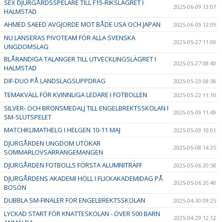
SEX DJURGÅRDSSPELARE TILL F15-RIKSLÄGRET I
2025-06-09 13:07
HALMSTAD
AHMED SAEED AVGJORDE MOT BÅDE USA OCH JAPAN
2025-06-09 12:09
NU LANSERAS PIVOTEAM FÖR ALLA SVENSKA
2025-05-27 11:00
UNGDOMSLAG
BLÅRANDIGA TALANGER TILL UTVECKLINGSLÄGRET I
2025-05-27 08:40
HALMSTAD
DIF-DUO PÅ LANDSLAGSUPPDRAG
2025-05-23 08:38
TEMAKVÄLL FÖR KVINNLIGA LEDARE I FOTBOLLEN
2025-05-22 11:10
SILVER- OCH BRONSMEDALJ TILL ENGELBREKTSSKOLAN I
2025-05-09 11:49
SM-SLUTSPELET
MATCHKLIMATHELG I HELGEN 10-11 MAJ
2025-05-09 10:01
DJURGÅRDEN UNGDOM UTÖKAR
2025-05-08 14:35
SOMMARLOVSARRANGEMANGEN
DJURGÅRDEN FOTBOLLS FÖRSTA ALUMNITRÄFF
2025-05-06 20:58
DJURGÅRDENS AKADEMI HÖLL I FLICKAKADEMIDAG PÅ
2025-05-06 20:40
BOSÖN
DUBBLA SM-FINALER FÖR ENGELBREKTSSKOLAN
2025-04-30 09:25
LYCKAD START FÖR KNATTESKOLAN - ÖVER 500 BARN
2025-04-29 12:12