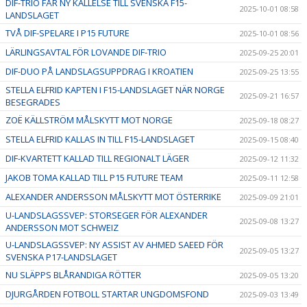
DIF-TRIO FÅR NY KALLELSE TILL SVENSKA F15-
2025-10-01 08:58
LANDSLAGET
TVÅ DIF-SPELARE I P15 FUTURE
2025-10-01 08:56
LÄRLINGSAVTAL FÖR LOVANDE DIF-TRIO
2025-09-25 20:01
DIF-DUO PÅ LANDSLAGSUPPDRAG I KROATIEN
2025-09-25 13:55
STELLA ELFRID KAPTEN I F15-LANDSLAGET NÄR NORGE
2025-09-21 16:57
BESEGRADES
ZOË KÄLLSTRÖM MÅLSKYTT MOT NORGE
2025-09-18 08:27
STELLA ELFRID KALLAS IN TILL F15-LANDSLAGET
2025-09-15 08:40
DIF-KVARTETT KALLAD TILL REGIONALT LÄGER
2025-09-12 11:32
JAKOB TOMA KALLAD TILL P15 FUTURE TEAM
2025-09-11 12:58
ALEXANDER ANDERSSON MÅLSKYTT MOT ÖSTERRIKE
2025-09-09 21:01
U-LANDSLAGSSVEP: STORSEGER FÖR ALEXANDER
2025-09-08 13:27
ANDERSSON MOT SCHWEIZ
U-LANDSLAGSSVEP: NY ASSIST AV AHMED SAEED FÖR
2025-09-05 13:27
SVENSKA P17-LANDSLAGET
NU SLÄPPS BLÅRANDIGA RÖTTER
2025-09-05 13:20
DJURGÅRDEN FOTBOLL STARTAR UNGDOMSFOND
2025-09-03 13:49