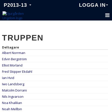
P2013-13
LOGGA IN
P2013-13
TRUPPEN
TRUPPEN
KALENDER
Deltagare
Albert Norrman
MATCHER
Edvin Bergström
Elliot Morland
NYHETER
Fred Skipper Ekdahl
Ian Hvid
DOKUMENT
Iwo Landsberg
Malcolm Dorrani
Nils Ingvarson
Noa Khalilian
Noah Mellbin