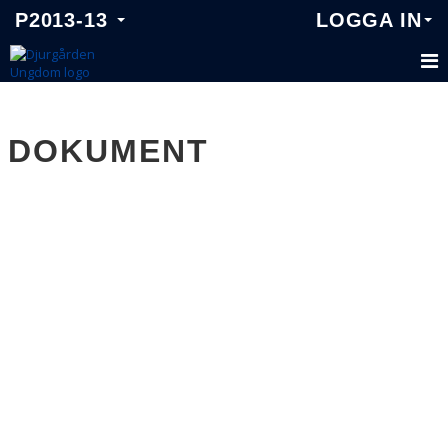
P2013-13
LOGGA IN
P2013-13
DOKUMENT
TRUPPEN
KALENDER
MATCHER
NYHETER
DOKUMENT