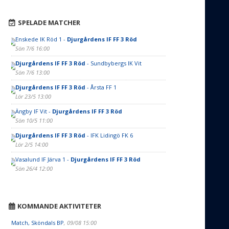
SPELADE MATCHER
Enskede IK Röd 1 -
Djurgårdens IF FF 3 Röd
Sön 7/6 16:00
Djurgårdens IF FF 3 Röd
- Sundbybergs IK Vit
Sön 7/6 13:00
Djurgårdens IF FF 3 Röd
- Årsta FF 1
Lör 23/5 13:00
Ängby IF Vit -
Djurgårdens IF FF 3 Röd
Sön 10/5 11:00
Djurgårdens IF FF 3 Röd
- IFK Lidingö FK 6
Lör 2/5 14:00
Vasalund IF Järva 1 -
Djurgårdens IF FF 3 Röd
Sön 26/4 12:00
KOMMANDE AKTIVITETER
Match, Sköndals BP
, 09/08 15:00