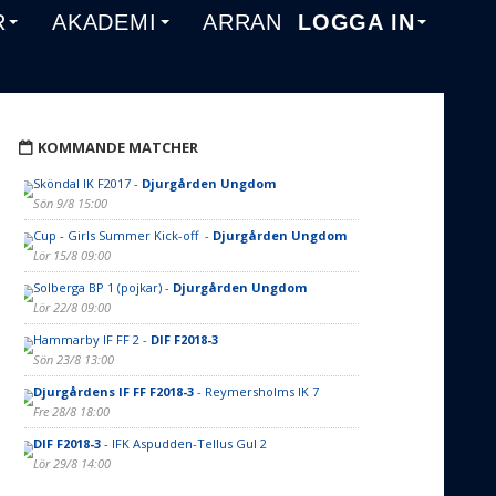
R
AKADEMI
ARRANGEMANG
LOGGA IN
KOMMANDE MATCHER
Sköndal IK F2017 -
Djurgården Ungdom
Sön 9/8 15:00
Cup - Girls Summer Kick-off -
Djurgården Ungdom
Lör 15/8 09:00
Solberga BP 1 (pojkar) -
Djurgården Ungdom
Lör 22/8 09:00
Hammarby IF FF 2 -
DIF F2018-3
Sön 23/8 13:00
Djurgårdens IF FF F2018-3
- Reymersholms IK 7
Fre 28/8 18:00
DIF F2018-3
- IFK Aspudden-Tellus Gul 2
Lör 29/8 14:00