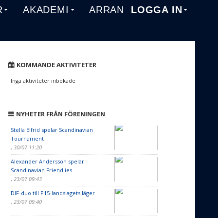
R
AKADEMI
ARRANGEMANG
LOGGA IN
KOMMANDE AKTIVITETER
Inga aktiviteter inbokade
NYHETER FRÅN FÖRENINGEN
Stella Elfrid spelar Scandinavian
Tournament
,
30/07 11:20
Alexander Andersson spelar
Scandinavian Friendlies
,
23/07 09:43
DIF-duo till P15-landslagets läger
,
23/07 09:40