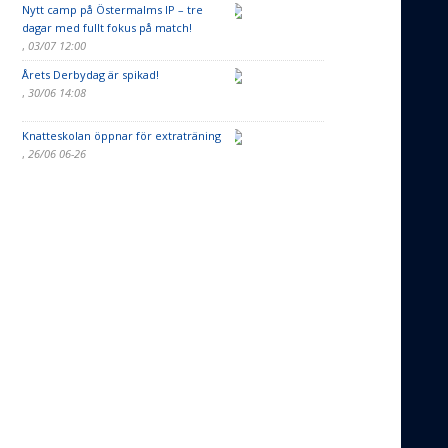
Nytt camp på Östermalms IP – tre
dagar med fullt fokus på match!
,
03/07 12:00
Årets Derbydag är spikad!
,
30/06 14:08
Knatteskolan öppnar för extraträning
,
26/06 06-26