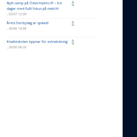
Nytt camp på Östermalms IP – tre
dagar med fullt fokus på match!
,
03/07 12:00
Årets Derbydag är spikad!
,
30/06 14:08
Knatteskolan öppnar för extraträning
,
26/06 06-26