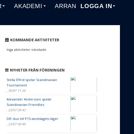
R
AKADEMI
ARRANGEMANG
LOGGA IN
KOMMANDE AKTIVITETER
Inga aktiviteter inbokade
NYHETER FRÅN FÖRENINGEN
Stella Elfrid spelar Scandinavian
Tournament
,
30/07 11:20
Alexander Andersson spelar
Scandinavian Friendlies
,
23/07 09:43
DIF-duo till P15-landslagets läger
,
23/07 09:40