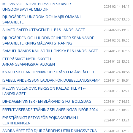
MELVIN VUCENOVIC PERSSON SKRIVER
2024-02-14 14:11
UNGDOMSAVTAL MED DIF
DJURGÅRDEN UNGDOM OCH MAJBLOMMAN I
2024-02-07 13:35
SAMARBETE
AHMED SAEED UTTAGEN TILL P16-LANDSLAGET
2024-02-05 19:39
DJURGÅRDEN OCH HUDDINGE INLEDER SPÄNNANDE
2024-02-02 10:00
SAMARBETE KRING MÅLVAKTSTRÄNING
SAMUEL RAMOS KALLAD TILL FINSKA P16-LANDSLAGET
2024-01-31 16:16
ETT PÅSKIGT NYTILLSKOTT I
2024-01-29 13:02
ARRANGEMANGSKATALOGEN
KNATTESKOLAN ÖPPNAR UPP FRÅN FEM ÅRS ÅLDER
2024-01-24 10:56
ISABELL ANDERSSON LADDAR FÖR DUBBELLANDSKAMP
2024-01-24 10:54
MELVIN VUCENOVIC PERSSON KALLAD TILL P17-
2024-01-19 12:21
LANDSLAGET
DIF-DAGEN VINTER - EN BLÅRANDIG FOTBOLLSDAG
2024-01-17 16:32
EFFEKTIVISERADE TRÄNINGSPLANERINGAR INFÖR 2024
2024-01-13 10:00
FYRSTJÄRNIGT BETYG FÖR POJKAKADEMIN I
2024-01-11 13:21
CERTIFIERINGEN
ANDRA ÅRET FÖR DJURGÅRDENS UTBILDNINGSVECKA
2024-01-09 12:10