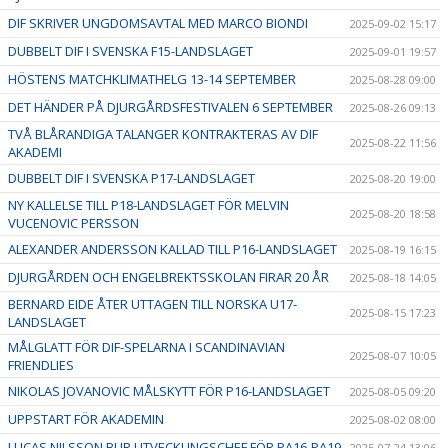
DIF SKRIVER UNGDOMSAVTAL MED MARCO BIONDI
2025-09-02 15:17
DUBBELT DIF I SVENSKA F15-LANDSLAGET
2025-09-01 19:57
HÖSTENS MATCHKLIMATHELG 13-14 SEPTEMBER
2025-08-28 09:00
DET HÄNDER PÅ DJURGÅRDSFESTIVALEN 6 SEPTEMBER
2025-08-26 09:13
TVÅ BLÅRANDIGA TALANGER KONTRAKTERAS AV DIF
2025-08-22 11:56
AKADEMI
DUBBELT DIF I SVENSKA P17-LANDSLAGET
2025-08-20 19:00
NY KALLELSE TILL P18-LANDSLAGET FÖR MELVIN
2025-08-20 18:58
VUCENOVIC PERSSON
ALEXANDER ANDERSSON KALLAD TILL P16-LANDSLAGET
2025-08-19 16:15
DJURGÅRDEN OCH ENGELBREKTSSKOLAN FIRAR 20 ÅR
2025-08-18 14:05
BERNARD EIDE ÅTER UTTAGEN TILL NORSKA U17-
2025-08-15 17:23
LANDSLAGET
MÅLGLATT FÖR DIF-SPELARNA I SCANDINAVIAN
2025-08-07 10:05
FRIENDLIES
NIKOLAS JOVANOVIC MÅLSKYTT FÖR P16-LANDSLAGET
2025-08-05 09:20
UPPSTART FÖR AKADEMIN
2025-08-02 08:00
LUCAS NILSSON BLIR UTVECKLINGSCHEF FÖR PA16-PA19
2025-07-24 13:06