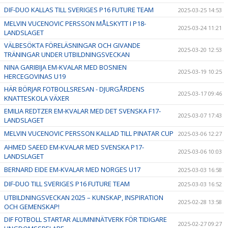
DIF-DUO KALLAS TILL SVERIGES P16 FUTURE TEAM
2025-03-25 14:53
MELVIN VUCENOVIC PERSSON MÅLSKYTT I P18-
2025-03-24 11:21
LANDSLAGET
VÄLBESÖKTA FÖRELÄSNINGAR OCH GIVANDE
2025-03-20 12:53
TRÄNINGAR UNDER UTBILDNINGSVECKAN
NINA GARIBIJA EM-KVALAR MED BOSNIEN
2025-03-19 10:25
HERCEGOVINAS U19
HÄR BÖRJAR FOTBOLLSRESAN - DJURGÅRDENS
2025-03-17 09:46
KNATTESKOLA VÄXER
EMILIA REDTZER EM-KVALAR MED DET SVENSKA F17-
2025-03-07 17:43
LANDSLAGET
MELVIN VUCENOVIC PERSSON KALLAD TILL PINATAR CUP
2025-03-06 12:27
AHMED SAEED EM-KVALAR MED SVENSKA P17-
2025-03-06 10:03
LANDSLAGET
BERNARD EIDE EM-KVALAR MED NORGES U17
2025-03-03 16:58
DIF-DUO TILL SVERIGES P16 FUTURE TEAM
2025-03-03 16:52
UTBILDNINGSVECKAN 2025 – KUNSKAP, INSPIRATION
2025-02-28 13:58
OCH GEMENSKAP!
DIF FOTBOLL STARTAR ALUMNINÄTVERK FÖR TIDIGARE
2025-02-27 09:27