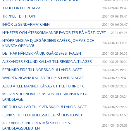
TACK FÖR I LÖRDAGS!
2024-09-09 19:48
TRIPPELT DIF I TOPP
2024-09-09 19:41
INFÖR LEGENDARMATCHEN
2024-09-06 09:47
NYHETER OCH ÅTERKOMMANDE FAVORITER PÅ HÖSTLOVET
2024-09-03
NYÖPPNING AV DJURGÅRDENS CAFÉER: JOMPAS OCH
2024-08-30 17:31
KNIVSTA ÖPPNAR!
DET HÄR HÄNDER PÅ DJURGÅRDSFESTIVALEN
2024-08-28 20:02
ALEXANDER EKLUND KALLAS TILL REGIONALT LÄGER
2024-08-28 20:00
BERNARD EIDE TILL NORSKA P16-LANDSLAGET
2024-08-28 19:30
WARREN NGANA KALLAD TILL P15-LANDSLAGET
2024-08-28 09:40
ALIEU ATLEE MANNEH LÅNAS UT TILL TORINO FC
2024-08-28 09:33
MELVIN VUCENOVIC PERSSON TILL SVENSKA P17-
2024-08-28 09:24
LANDSLAGET
DIF-DUO KALLAD TILL SVENSKA P18-LANDSLAGET
2024-08-22 09:37
CLINICS OCH FOTBOLLSSKOLA PÅ HÖSTLOVET
2024-08-19 12:57
ALEXANDER LINDGREN MÅLSKYTT I P15-
2024-08-15 08:53
LANDSLAGSDEBUTEN