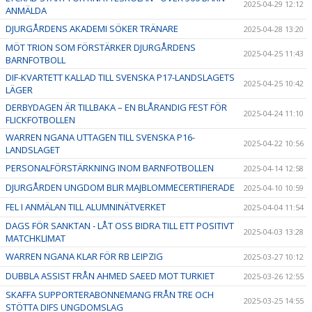
2025-04-29 12:12
ANMÄLDA
DJURGÅRDENS AKADEMI SÖKER TRÄNARE
2025-04-28 13:20
MÖT TRION SOM FÖRSTÄRKER DJURGÅRDENS
2025-04-25 11:43
BARNFOTBOLL
DIF-KVARTETT KALLAD TILL SVENSKA P17-LANDSLAGETS
2025-04-25 10:42
LÄGER
DERBYDAGEN ÄR TILLBAKA – EN BLÅRANDIG FEST FÖR
2025-04-24 11:10
FLICKFOTBOLLEN
WARREN NGANA UTTAGEN TILL SVENSKA P16-
2025-04-22 10:56
LANDSLAGET
PERSONALFÖRSTÄRKNING INOM BARNFOTBOLLEN
2025-04-14 12:58
DJURGÅRDEN UNGDOM BLIR MAJBLOMMECERTIFIERADE
2025-04-10 10:59
FEL I ANMÄLAN TILL ALUMNINÄTVERKET
2025-04-04 11:54
DAGS FÖR SANKTAN - LÅT OSS BIDRA TILL ETT POSITIVT
2025-04-03 13:28
MATCHKLIMAT
WARREN NGANA KLAR FÖR RB LEIPZIG
2025-03-27 10:12
DUBBLA ASSIST FRÅN AHMED SAEED MOT TURKIET
2025-03-26 12:55
SKAFFA SUPPORTERABONNEMANG FRÅN TRE OCH
2025-03-25 14:55
STÖTTA DIFS UNGDOMSLAG