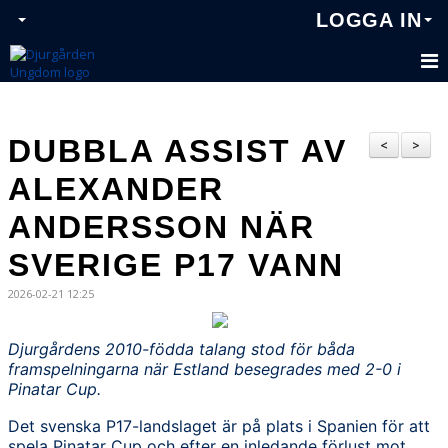
LOGGA IN
DUBBLA ASSIST AV
<
>
ALEXANDER
ANDERSSON NÄR
SVERIGE P17 VANN
2026-02-21 12:25
Djurgårdens 2010-födda talang stod för båda
framspelningarna när Estland besegrades med 2-0 i
Pinatar Cup.
Det svenska P17-landslaget är på plats i Spanien för att
spela Pinatar Cup och efter en inledande förlust mot