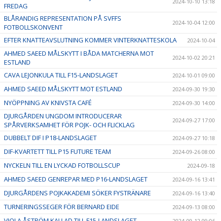
2024-10-10 13:18
FREDAG
BLÅRANDIG REPRESENTATION PÅ SVFFS
2024-10-04 12:00
FOTBOLLSKONVENT
EFTER KNATTEAVSLUTNING KOMMER VINTERKNATTESKOLA
2024-10-04
AHMED SAEED MÅLSKYTT I BÅDA MATCHERNA MOT
2024-10-02 20:21
ESTLAND
CAVA LEJONKULA TILL F15-LANDSLAGET
2024-10-01 09:00
AHMED SAEED MÅLSKYTT MOT ESTLAND
2024-09-30 19:30
NYÖPPNING AV KNIVSTA CAFÉ
2024-09-30 14:00
DJURGÅRDEN UNGDOM INTRODUCERAR
2024-09-27 17:00
SPÅRVERKSAMHET FÖR POJK- OCH FLICKLAG
DUBBELT DIF I P18-LANDSLAGET
2024-09-27 10:18
DIF-KVARTETT TILL P15 FUTURE TEAM
2024-09-26 08:00
NYCKELN TILL EN LYCKAD FOTBOLLSCUP
2024-09-18
AHMED SAEED GENREPAR MED P16-LANDSLAGET
2024-09-16 13:41
DJURGÅRDENS POJKAKADEMI SÖKER FYSTRÄNARE
2024-09-16 13:40
TURNERINGSSEGER FÖR BERNARD EIDE
2024-09-13 08:00
VIOLA ÅSTRÖM KALLAD TILL F15-LANDSLAGET
2024-09-12 09:06