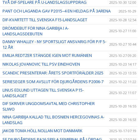
TVÅ DIF-SPELARE PÅ U-LANDSLAGSUPPDRAG
2025-10-30 12:00
PANT OCH LAGANDA GAV P2015–4 EN HELDAG PÅ 3ARENA
2025-10-29
DIF-KVARTETT TILL SVENSKA F15-LANDSLAGET
2025-10-28 12:54
DRÖMDEBUT FÖR NINA GARIBIJA I A-
2025-10-27 11:00
LANDSLAGSDEBUTEN
DANNY WHALLEY - NY SPORTSLIGT ANSVARIG FÖR P/F 5-
2025-10-27 10:44
12 ÅR
EMILIA REDTZER STÄNGDE IGEN MOT RUMÄNIEN
2025-10-27 09:20
NIKOLAS JOVANOVIC TILL PSV EINDHOVEN
2025-10-23 14:17
SCANDIC PRESENTERAR: ÅRETS SPORTFÖRÄLDER 2025
2025-10-23 13:55
SERIESEGER SOM AVSLUT FÖR DJURGÅRDENS P2006-7
2025-10-22 11:22
LINUS EDLUND UTTAGEN TILL SVENSKA P15-
2025-10-22 11:07
LANDSLAGET
DIF SKRIVER UNGDOMSAVTAL MED CHRISTOPHER
2025-10-20 16:55
SLIWO
NINA GARIBIJA KALLAD TILL BOSNIEN HERCEGOVINAS A-
2025-10-20 16:53
LANDSLAG
JAKOB TOMA HÖLL NOLLAN MOT DANMARK
2025-10-17 07:19
SE DJURGÅRDENS PA16 SPELA SEMIFINAL PÅ LÖRDAG
2025-10-17 07:16