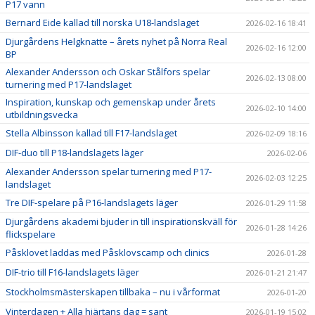
P17 vann
Bernard Eide kallad till norska U18-landslaget
2026-02-16 18:41
Djurgårdens Helgknatte – årets nyhet på Norra Real
2026-02-16 12:00
BP
Alexander Andersson och Oskar Stålfors spelar
2026-02-13 08:00
turnering med P17-landslaget
Inspiration, kunskap och gemenskap under årets
2026-02-10 14:00
utbildningsvecka
Stella Albinsson kallad till F17-landslaget
2026-02-09 18:16
DIF-duo till P18-landslagets läger
2026-02-06
Alexander Andersson spelar turnering med P17-
2026-02-03 12:25
landslaget
Tre DIF-spelare på P16-landslagets läger
2026-01-29 11:58
Djurgårdens akademi bjuder in till inspirationskväll för
2026-01-28 14:26
flickspelare
Påsklovet laddas med Påsklovscamp och clinics
2026-01-28
DIF-trio till F16-landslagets läger
2026-01-21 21:47
Stockholmsmästerskapen tillbaka – nu i vårformat
2026-01-20
Vinterdagen + Alla hjärtans dag = sant
2026-01-19 15:02