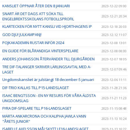
KANSLIET ÖPPNAR ÅTER DEN 8 JANUARI
2023-12-22 09:00
SNART ÄR DET DAGS ATT SÖKA TILL
2023-12-21 20:34
ENGELBREKTSSKOLANS FOTBOLLSPROFIL
KLARTECKEN FÖR NYTT KANSLI VID HJORTHAGENS IP
2023-12-18 20:03
GOD DJU! JULKAMPANJ!
2023-12-12 11:07
POJKAKADEMIN RUSTAR INFÖR 2024
2023-12-08 13:01
EN GUIDE FÖR BLÅRANDIGA VINTERSPELARE
2023-12-08 08:00
ANDERS JOHANSSON ÅTERVÄNDER TILL DJURGÅRDEN
2023-12-07 18:05
TRE DIF-TALANGER SKRIVER LÄRLINGSAVTAL MED A-
2023-12-07 09:46
LAGET
Ungdomskansliet är julstängt 18 december-5 januari
2023-12-06 11:11
DIF-TRIO KALLAS TILL P15-LANDSLAGET
2023-11-28 21:36
ISAAC BENGTSSON - EN NY RESURS FÖR VÅRA ÄLDSTA
2023-11-21 11:23
UNGDOMSLAG
FYRA DIF-SPELARE TILL P16-LANDSLAGET
2023-11-15 08:48
MÄRTA ANKARCRONA OCH KALIPHA JAWLA VANN
2023-11-13 10:24
"ÅRETS JUNIOR"
ISABELLE AXELSSON MÅLSKYTT I F16-LANDSLAGET
2023-11-13 10:22