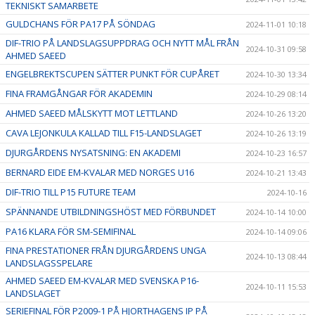
TEKNISKT SAMARBETE
GULDCHANS FÖR PA17 PÅ SÖNDAG
2024-11-01 10:18
DIF-TRIO PÅ LANDSLAGSUPPDRAG OCH NYTT MÅL FRÅN
2024-10-31 09:58
AHMED SAEED
ENGELBREKTSCUPEN SÄTTER PUNKT FÖR CUPÅRET
2024-10-30 13:34
FINA FRAMGÅNGAR FÖR AKADEMIN
2024-10-29 08:14
AHMED SAEED MÅLSKYTT MOT LETTLAND
2024-10-26 13:20
CAVA LEJONKULA KALLAD TILL F15-LANDSLAGET
2024-10-26 13:19
DJURGÅRDENS NYSATSNING: EN AKADEMI
2024-10-23 16:57
BERNARD EIDE EM-KVALAR MED NORGES U16
2024-10-21 13:43
DIF-TRIO TILL P15 FUTURE TEAM
2024-10-16
SPÄNNANDE UTBILDNINGSHÖST MED FÖRBUNDET
2024-10-14 10:00
PA16 KLARA FÖR SM-SEMIFINAL
2024-10-14 09:06
FINA PRESTATIONER FRÅN DJURGÅRDENS UNGA
2024-10-13 08:44
LANDSLAGSSPELARE
AHMED SAEED EM-KVALAR MED SVENSKA P16-
2024-10-11 15:53
LANDSLAGET
SERIEFINAL FÖR P2009-1 PÅ HJORTHAGENS IP PÅ