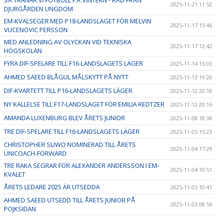
2025-11-21 11:52
DJURGÅRDEN UNGDOM
EM-KVALSEGER MED P18-LANDSLAGET FÖR MELVIN
2025-11-17 15:46
VUCENOVIC PERSSON
MED ANLEDNING AV OLYCKAN VID TEKNISKA
2025-11-17 12:42
HÖGSKOLAN
FYRA DIF-SPELARE TILL F16-LANDSLAGETS LÄGER
2025-11-14 15:03
AHMED SAEED BLÅGUL MÅLSKYTT PÅ NYTT
2025-11-13 19:20
DIF-KVARTETT TILL P16-LANDSLAGETS LÄGER
2025-11-12 20:18
NY KALLELSE TILL F17-LANDSLAGET FÖR EMILIA REDTZER
2025-11-12 20:16
AMANDA LUXENBURG BLEV ÅRETS JUNIOR
2025-11-08 18:38
TRE DIF-SPELARE TILL F16-LANDSLAGETS LÄGER
2025-11-05 15:23
CHRISTOPHER SLIWO NOMINERAD TILL ÅRETS
2025-11-04 17:29
UNICOACH-FORWARD
TRE RAKA SEGRAR FÖR ALEXANDER ANDERSSON I EM-
2025-11-04 10:51
KVALET
ÅRETS LEDARE 2025 ÄR UTSEDDA
2025-11-03 10:41
AHMED SAEED UTSEDD TILL ÅRETS JUNIOR PÅ
2025-11-03 08:56
POJKSIDAN