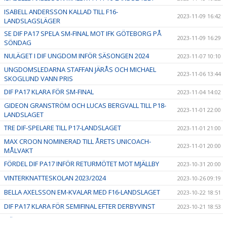
ISABELL ANDERSSON KALLAD TILL F16-
2023-11-09 16:42
LANDSLAGSLÄGER
SE DIF PA17 SPELA SM-FINAL MOT IFK GÖTEBORG PÅ
2023-11-09 16:29
SÖNDAG
NULÄGET I DIF UNGDOM INFÖR SÄSONGEN 2024
2023-11-07 10:10
UNGDOMSLEDARNA STAFFAN JÄRÅS OCH MICHAEL
2023-11-06 13:44
SKOGLUND VANN PRIS
DIF PA17 KLARA FÖR SM-FINAL
2023-11-04 14:02
GIDEON GRANSTRÖM OCH LUCAS BERGVALL TILL P18-
2023-11-01 22:00
LANDSLAGET
TRE DIF-SPELARE TILL P17-LANDSLAGET
2023-11-01 21:00
MAX CROON NOMINERAD TILL ÅRETS UNICOACH-
2023-11-01 20:00
MÅLVAKT
FÖRDEL DIF PA17 INFÖR RETURMÖTET MOT MJÄLLBY
2023-10-31 20:00
VINTERKNATTESKOLAN 2023/2024
2023-10-26 09:19
BELLA AXELSSON EM-KVALAR MED F16-LANDSLAGET
2023-10-22 18:51
DIF PA17 KLARA FÖR SEMIFINAL EFTER DERBYVINST
2023-10-21 18:53
HÖSTLOVSAKTIVITETER - vecka 44
2023-10-10 16:30