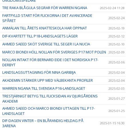
UNGDOMSSPELARE
TRE RAKA BLÅGULA SEGRAR FÖR WARREN NGANA
2025-02-24 11:28
FARTFYLLD START FÖR FLICKORNA I DET AVANCERADE
2025-02-24
SPÅRET
ANMÄLAN TILL ÅRETS KNATTESKOLA HAR ÖPPNAT
2025-02-19
DIF-KVARTETT TILL P18-LANDSLAGETS LÄGER
2025-02-12
AHMED SAEED SKÖT SVERIGE TILL SEGER I LA NUCIA
2025-02-10
MARCO BIONDI HÖLL NOLLAN FÖR SVERIGES P17 MOT POLEN
2025-02-09
NOLLAN INTAKT FÖR BERNARD EIDE I DET NORDISKA P17-
2025-02-06
DERBYT
LANDSLAGSUTTAGNING FÖR NINA GARIBIJA
2025-02-04
AKADEMIN STÄRKER UPP MED VÄLBEKANTA PROFILER
2025-02-04
WARREN NGANA TILL SVENSKA P16-LANDSLAGET
2025-02-03
TRESTJÄRNIGT BETYG TILL FLICKSIDAN AV DJURGÅRDENS
2025-01-27
AKADEMI
AHMED SAEED OCH MARCO BIONDI UTTAGEN TILL P17-
2025-01-25
LANDSLAGET
DIF-DAGEN VINTER – EN BLÅRANDIG HELDAG PÅ
2025-01-15 16:30
3ARENA