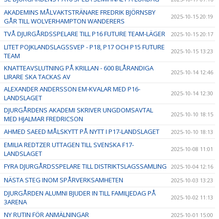
AKADEMINS MÅLVAKTSTRÄNARE FREDRIK BJÖRNSBY
2025-10-15 20:19
GÅR TILL WOLVERHAMPTON WANDERERS
TVÅ DJURGÅRDSSPELARE TILL P16 FUTURE TEAM-LÄGER
2025-10-15 20:17
LITET POJKLANDSLAGSSVEP - P18, P17 OCH P15 FUTURE
2025-10-15 13:23
TEAM
KNATTEAVSLUTNING PÅ KRILLAN - 600 BLÅRANDIGA
2025-10-14 12:46
LIRARE SKA TACKAS AV
ALEXANDER ANDERSSON EM-KVALAR MED P16-
2025-10-14 12:30
LANDSLAGET
DJURGÅRDENS AKADEMI SKRIVER UNGDOMSAVTAL
2025-10-10 18:15
MED HJALMAR FREDRICSON
AHMED SAEED MÅLSKYTT PÅ NYTT I P17-LANDSLAGET
2025-10-10 18:13
EMILIA REDTZER UTTAGEN TILL SVENSKA F17-
2025-10-08 11:01
LANDSLAGET
FYRA DJURGÅRDSSPELARE TILL DISTRIKTSLAGSSAMLING
2025-10-04 12:16
NÄSTA STEG INOM SPÅRVERKSAMHETEN
2025-10-03 13:23
DJURGÅRDEN ALUMNI BJUDER IN TILL FAMILJEDAG PÅ
2025-10-02 11:13
3ARENA
NY RUTIN FÖR ANMÄLNINGAR
2025-10-01 15:00