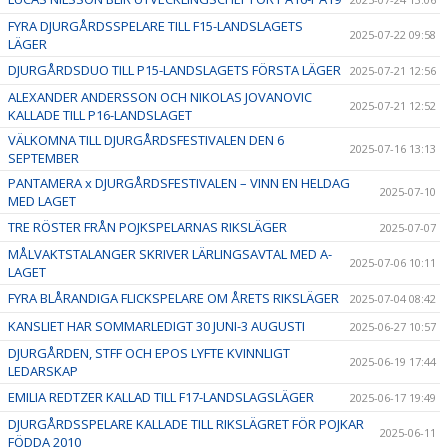
FYRA DJURGÅRDSSPELARE TILL F15-LANDSLAGETS
2025-07-22 09:58
LÄGER
DJURGÅRDSDUO TILL P15-LANDSLAGETS FÖRSTA LÄGER
2025-07-21 12:56
ALEXANDER ANDERSSON OCH NIKOLAS JOVANOVIC
2025-07-21 12:52
KALLADE TILL P16-LANDSLAGET
VÄLKOMNA TILL DJURGÅRDSFESTIVALEN DEN 6
2025-07-16 13:13
SEPTEMBER
PANTAMERA x DJURGÅRDSFESTIVALEN – VINN EN HELDAG
2025-07-10
MED LAGET
TRE RÖSTER FRÅN POJKSPELARNAS RIKSLÄGER
2025-07-07
MÅLVAKTSTALANGER SKRIVER LÄRLINGSAVTAL MED A-
2025-07-06 10:11
LAGET
FYRA BLÅRANDIGA FLICKSPELARE OM ÅRETS RIKSLÄGER
2025-07-04 08:42
KANSLIET HAR SOMMARLEDIGT 30 JUNI-3 AUGUSTI
2025-06-27 10:57
DJURGÅRDEN, STFF OCH EPOS LYFTE KVINNLIGT
2025-06-19 17:44
LEDARSKAP
EMILIA REDTZER KALLAD TILL F17-LANDSLAGSLÄGER
2025-06-17 19:49
DJURGÅRDSSPELARE KALLADE TILL RIKSLÄGRET FÖR POJKAR
2025-06-11
FÖDDA 2010