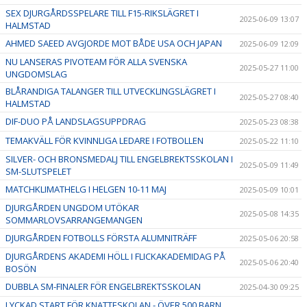
SEX DJURGÅRDSSPELARE TILL F15-RIKSLÄGRET I
2025-06-09 13:07
HALMSTAD
AHMED SAEED AVGJORDE MOT BÅDE USA OCH JAPAN
2025-06-09 12:09
NU LANSERAS PIVOTEAM FÖR ALLA SVENSKA
2025-05-27 11:00
UNGDOMSLAG
BLÅRANDIGA TALANGER TILL UTVECKLINGSLÄGRET I
2025-05-27 08:40
HALMSTAD
DIF-DUO PÅ LANDSLAGSUPPDRAG
2025-05-23 08:38
TEMAKVÄLL FÖR KVINNLIGA LEDARE I FOTBOLLEN
2025-05-22 11:10
SILVER- OCH BRONSMEDALJ TILL ENGELBREKTSSKOLAN I
2025-05-09 11:49
SM-SLUTSPELET
MATCHKLIMATHELG I HELGEN 10-11 MAJ
2025-05-09 10:01
DJURGÅRDEN UNGDOM UTÖKAR
2025-05-08 14:35
SOMMARLOVSARRANGEMANGEN
DJURGÅRDEN FOTBOLLS FÖRSTA ALUMNITRÄFF
2025-05-06 20:58
DJURGÅRDENS AKADEMI HÖLL I FLICKAKADEMIDAG PÅ
2025-05-06 20:40
BOSÖN
DUBBLA SM-FINALER FÖR ENGELBREKTSSKOLAN
2025-04-30 09:25
LYCKAD START FÖR KNATTESKOLAN - ÖVER 500 BARN