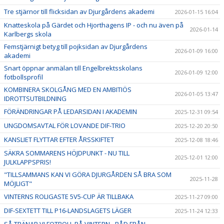
Tre stjärnor till flicksidan av Djurgårdens akademi
2026-01-15 16:04
Knatteskola på Gärdet och Hjorthagens IP - och nu även på
2026-01-14
Karlbergs skola
Femstjärnigt betyg till pojksidan av Djurgårdens
2026-01-09 16:00
akademi
Snart öppnar anmälan till Engelbrektsskolans
2026-01-09 12:00
fotbollsprofil
KOMBINERA SKOLGÅNG MED EN AMBITIÖS
2026-01-05 13:47
IDROTTSUTBILDNING
FÖRÄNDRINGAR PÅ LEDARSIDAN I AKADEMIN
2025-12-31 09:54
UNGDOMSAVTAL FÖR LOVANDE DIF-TRIO
2025-12-20 20:50
KANSLIET FLYTTAR EFTER ÅRSSKIFTET
2025-12-08 18:46
SÄKRA SOMMARENS HÖJDPUNKT - NU TILL
2025-12-01 12:00
JULKLAPPSPRIS!
"TILLSAMMANS KAN VI GÖRA DJURGÅRDEN SÅ BRA SOM
2025-11-28
MÖJLIGT"
VINTERNS ROLIGASTE 5V5-CUP ÄR TILLBAKA
2025-11-27 09:00
DIF-SEXTETT TILL P16-LANDSLAGETS LÄGER
2025-11-24 12:33
SÅ TRÄNAR VI FOTBOLL PÅ VINTERN - RÅD FRÅN