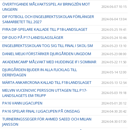
ÖVERTYGANDE MÅLVAKTSSPEL AV BRINGZÉN MOT
2024-06-07 10:15
UNGERN
DIF FOTBOLL OCH ENGELBREKTSSKOLAN FÖRLÄNGER
2024-06-04 13:04
SAMARBETET TILL 2027
FYRA DIF-SPELARE KALLADE TILL P18-LANDSLAGET
2024-05-25 19:41
DIF-DUO PÅ P17-LANDSLAGSLÄGER
2024-05-24 10:46
ENGELBREKTSSKOLAN TOG SIG TILL FINAL I SKOL-SM
2024-05-23 13:10
DANIEL MELKI FÖRSTÄRKER DJURGÅRDEN UNGDOM
2024-05-23 08:00
AKADEMICAMP MÅLVAKT MED HUDDINGE IF I SOMMAR
2024-05-22 11:50
DJURGÅRDEN BJUDER IN ALLA FLICKLAG TILL
2024-05-14 12:00
DERBYDAGEN
MÄRTA ANKARCRONA KALLAD TILL F18-LANDSLAGET
2024-05-13 12:54
MELVIN VUCENOVIC PERSSON UTTAGEN TILL P17-
2024-05-03 19:18
LANDSLAGETS EM-TRUPP
PA16 VANN LIGACUPEN
2024-05-01 20:12
PA16 SPELAR FINAL I LIGACUPEN PÅ ONSDAG
2024-04-30 20:42
TURNERINGSSEGER FÖR AHMED SAEED OCH MILIAN
2024-04-30 07:30
JANSSON