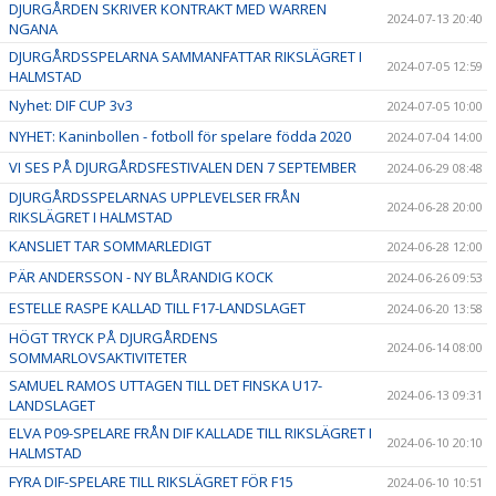
DJURGÅRDEN SKRIVER KONTRAKT MED WARREN
2024-07-13 20:40
NGANA
DJURGÅRDSSPELARNA SAMMANFATTAR RIKSLÄGRET I
2024-07-05 12:59
HALMSTAD
Nyhet: DIF CUP 3v3
2024-07-05 10:00
NYHET: Kaninbollen - fotboll för spelare födda 2020
2024-07-04 14:00
VI SES PÅ DJURGÅRDSFESTIVALEN DEN 7 SEPTEMBER
2024-06-29 08:48
DJURGÅRDSSPELARNAS UPPLEVELSER FRÅN
2024-06-28 20:00
RIKSLÄGRET I HALMSTAD
KANSLIET TAR SOMMARLEDIGT
2024-06-28 12:00
PÄR ANDERSSON - NY BLÅRANDIG KOCK
2024-06-26 09:53
ESTELLE RASPE KALLAD TILL F17-LANDSLAGET
2024-06-20 13:58
HÖGT TRYCK PÅ DJURGÅRDENS
2024-06-14 08:00
SOMMARLOVSAKTIVITETER
SAMUEL RAMOS UTTAGEN TILL DET FINSKA U17-
2024-06-13 09:31
LANDSLAGET
ELVA P09-SPELARE FRÅN DIF KALLADE TILL RIKSLÄGRET I
2024-06-10 20:10
HALMSTAD
FYRA DIF-SPELARE TILL RIKSLÄGRET FÖR F15
2024-06-10 10:51