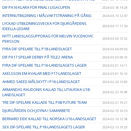
DIF PA16 KLARA FÖR FINAL I LIGACUPEN
2024-03-18 14:28
INTERNUTBILDNING I MÅLVAKTSTRÄNING PÅ GÅNG
2024-03-15 12:47
LYCKAD UTBILDNINGSVECKA FÖR DJURGÅRDENS
2024-03-11 11:54
IDEELLA LEDARE
NYTT LANDSLAGSUPPDRAG FÖR MELVIN VUCENOVIC
2024-03-06 13:32
PERSSON
FYRA DIF-SPELARE TILL P18-LANDSLAGET
2024-03-06 09:06
DIF PA17 SPELAR DERBY PÅ TELE2 ARENA
2024-03-03 08:10
FYRA DIF-SPELARE TILL P16-LANDSLAGETS LÄGER
2024-03-01 14:11
AXELSSON EM-KVALAR MED F17-LANDSLAGET
2024-03-01 10:10
AHMED SAEED MÅLSKYTT I P16-LANDSLAGET
2024-02-26 13:00
ARMANDAS RAUDONIS KALLAD TILL LITAUISKA U18-
2024-02-25 19:49
LANDSLAGET
TRE DIF-SPELARE KALLADE TILL P08 FUTURE TEAM
2024-02-21 19:21
DJURGÅRDEN OCH JOYNA I SAMARBETE
2024-02-19 10:25
BERNARD EIDE KALLAD TILL NORSKA U16-LANDSLAGET
2024-02-16 12:58
SEX DIF-SPELARE TILL P18-LANDSLAGETS LÄGER
2024-02-15 19:20