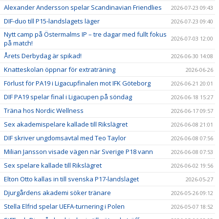
Alexander Andersson spelar Scandinavian Friendlies
2026-07-23 09:43
DIF-duo till P15-landslagets läger
2026-07-23 09:40
Nytt camp på Östermalms IP – tre dagar med fullt fokus
2026-07-03 12:00
på match!
Årets Derbydag är spikad!
2026-06-30 14:08
Knatteskolan öppnar för extraträning
2026-06-26
Förlust för PA19 i Ligacupfinalen mot IFK Göteborg
2026-06-21 20:01
DIF PA19 spelar final i Ligacupen på söndag
2026-06-18 15:27
Träna hos Nordic Wellness
2026-06-17 09:57
Sex akademispelare kallade till Rikslägret
2026-06-08 21:01
DIF skriver ungdomsavtal med Teo Taylor
2026-06-08 07:56
Milian Jansson visade vägen när Sverige P18 vann
2026-06-08 07:53
Sex spelare kallade till Rikslägret
2026-06-02 19:56
Elton Otto kallas in till svenska P17-landslaget
2026-05-27
Djurgårdens akademi söker tränare
2026-05-26 09:12
Stella Elfrid spelar UEFA-turnering i Polen
2026-05-07 18:52