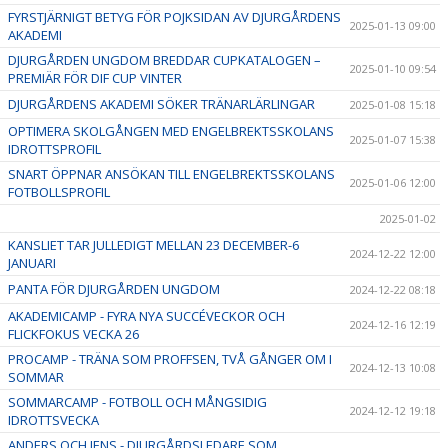
FYRSTJÄRNIGT BETYG FÖR POJKSIDAN AV DJURGÅRDENS
2025-01-13 09:00
AKADEMI
DJURGÅRDEN UNGDOM BREDDAR CUPKATALOGEN –
2025-01-10 09:54
PREMIÄR FÖR DIF CUP VINTER
DJURGÅRDENS AKADEMI SÖKER TRÄNARLÄRLINGAR
2025-01-08 15:18
OPTIMERA SKOLGÅNGEN MED ENGELBREKTSSKOLANS
2025-01-07 15:38
IDROTTSPROFIL
SNART ÖPPNAR ANSÖKAN TILL ENGELBREKTSSKOLANS
2025-01-06 12:00
FOTBOLLSPROFIL
2025-01-02
KANSLIET TAR JULLEDIGT MELLAN 23 DECEMBER-6
2024-12-22 12:00
JANUARI
PANTA FÖR DJURGÅRDEN UNGDOM
2024-12-22 08:18
AKADEMICAMP - FYRA NYA SUCCÉVECKOR OCH
2024-12-16 12:19
FLICKFOKUS VECKA 26
PROCAMP - TRÄNA SOM PROFFSEN, TVÅ GÅNGER OM I
2024-12-13 10:08
SOMMAR
SOMMARCAMP - FOTBOLL OCH MÅNGSIDIG
2024-12-12 19:18
IDROTTSVECKA
ANDERS OCH JENS - DJURGÅRDSLEDARE SOM