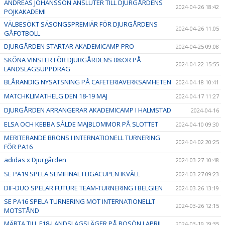
ANDREAS JOHANSSON ANSLUTER TILL DJURGÅRDENS
2024-04-26 18:42
POJKAKADEMI
VÄLBESÖKT SÄSONGSPREMIÄR FÖR DJURGÅRDENS
2024-04-26 11:05
GÅFOTBOLL
DJURGÅRDEN STARTAR AKADEMICAMP PRO
2024-04-25 09:08
SKÖNA VINSTER FÖR DJURGÅRDENS 08:OR PÅ
2024-04-22 15:55
LANDSLAGSUPPDRAG
BLÅRANDIG NYSATSNING PÅ CAFETERIAVERKSAMHETEN
2024-04-18 10:41
MATCHKLIMATHELG DEN 18-19 MAJ
2024-04-17 11:27
DJURGÅRDEN ARRANGERAR AKADEMICAMP I HALMSTAD
2024-04-16
ELSA OCH KEBBA SÅLDE MAJBLOMMOR PÅ SLOTTET
2024-04-10 09:30
MERITERANDE BRONS I INTERNATIONELL TURNERING
2024-04-02 20:25
FÖR PA16
adidas x Djurgården
2024-03-27 10:48
SE PA19 SPELA SEMIFINAL I LIGACUPEN IKVÄLL
2024-03-27 09:23
DIF-DUO SPELAR FUTURE TEAM-TURNERING I BELGIEN
2024-03-26 13:19
SE PA16 SPELA TURNERING MOT INTERNATIONELLT
2024-03-26 12:15
MOTSTÅND
MÄRTA TILL F18-LANDSLAGSLÄGER PÅ BOSÖN I APRIL
2024-03-19 19:35