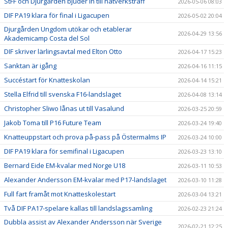
StFF och Djurgården bjuder in till nätverksträff
2026-05-06 08:03
DIF PA19 klara för final i Ligacupen
2026-05-02 20:04
Djurgården Ungdom utökar och etablerar
2026-04-29 13:56
Akademicamp Costa del Sol
DIF skriver lärlingsavtal med Elton Otto
2026-04-17 15:23
Sanktan är igång
2026-04-16 11:15
Succéstart för Knatteskolan
2026-04-14 15:21
Stella Elfrid till svenska F16-landslaget
2026-04-08 13:14
Christopher Sliwo lånas ut till Vasalund
2026-03-25 20:59
Jakob Toma till P16 Future Team
2026-03-24 19:40
Knatteuppstart och prova på-pass på Östermalms IP
2026-03-24 10:00
DIF PA19 klara för semifinal i Ligacupen
2026-03-23 13:10
Bernard Eide EM-kvalar med Norge U18
2026-03-11 10:53
Alexander Andersson EM-kvalar med P17-landslaget
2026-03-10 11:28
Full fart framåt mot Knatteskolestart
2026-03-04 13:21
Två DIF PA17-spelare kallas till landslagssamling
2026-02-23 21:24
Dubbla assist av Alexander Andersson när Sverige
2026-02-21 12:25