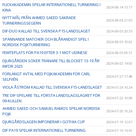
FLICKAKADEMIN SPELAR INTERNATIONELL TURNERING I
2024-08-14 13:17
KINA
NYTT MÅL FRÅN AHMED SAEED SÄKRADE
2024-08-06 21:05
TURNERINGSSEGERN
DIF-DUO KALLAD TILL SVENSKA P15-LANDSLAGET
2024-08-05 20:35
SPÄNNANDE MATCHER OCH BLÅRANDIGT SPEL I
2024-08-05 10:02
NORDISK POJKTURNERING
FEMTEPLATS FÖR PA19 EFTER 3-1 MOT UDINESE
2024-08-05 09:31
DJURGÅRDEN SÖKER TRÄNARE TILL BLOCKET 13-19 ÅR
2024-08-02 14:00
INFÖR 2025
FÖRLÄNGT AVTAL MED POJKAKADEMIN FÖR CARL
2024-07-27 17:48
SELFVÉN
VIOLA ÅSTRÖM KALLAD TILL SVENSKA F15-LANDSLAGET
2024-07-24 10:24
TRE DIF-SPELARE TILL FÖRSTA LANDSLAGSLÄGRET FÖR
2024-07-22 10:08
09-KULLEN
AHMED SAEED OCH SAMUEL RAMOS SPELAR NORDISK
2024-07-20 10:26
POJK
DJURGÅRDSLAGEN IMPONERAR I GOTHIA CUP
2024-07-19 12:07
DIF PA19 SPELAR INTERNATIONELL TURNERING
2024-07-16 16:41