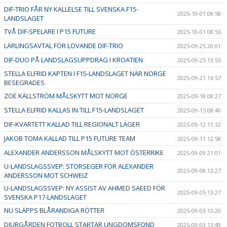
DIF-TRIO FÅR NY KALLELSE TILL SVENSKA F15-
2025-10-01 08:58
LANDSLAGET
TVÅ DIF-SPELARE I P15 FUTURE
2025-10-01 08:56
LÄRLINGSAVTAL FÖR LOVANDE DIF-TRIO
2025-09-25 20:01
DIF-DUO PÅ LANDSLAGSUPPDRAG I KROATIEN
2025-09-25 13:55
STELLA ELFRID KAPTEN I F15-LANDSLAGET NÄR NORGE
2025-09-21 16:57
BESEGRADES
ZOË KÄLLSTRÖM MÅLSKYTT MOT NORGE
2025-09-18 08:27
STELLA ELFRID KALLAS IN TILL F15-LANDSLAGET
2025-09-15 08:40
DIF-KVARTETT KALLAD TILL REGIONALT LÄGER
2025-09-12 11:32
JAKOB TOMA KALLAD TILL P15 FUTURE TEAM
2025-09-11 12:58
ALEXANDER ANDERSSON MÅLSKYTT MOT ÖSTERRIKE
2025-09-09 21:01
U-LANDSLAGSSVEP: STORSEGER FÖR ALEXANDER
2025-09-08 13:27
ANDERSSON MOT SCHWEIZ
U-LANDSLAGSSVEP: NY ASSIST AV AHMED SAEED FÖR
2025-09-05 13:27
SVENSKA P17-LANDSLAGET
NU SLÄPPS BLÅRANDIGA RÖTTER
2025-09-05 13:20
DJURGÅRDEN FOTBOLL STARTAR UNGDOMSFOND
2025-09-03 13:49