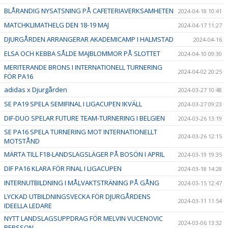
BLÅRANDIG NYSATSNING PÅ CAFETERIAVERKSAMHETEN
2024-04-18 10:41
MATCHKLIMATHELG DEN 18-19 MAJ
2024-04-17 11:27
DJURGÅRDEN ARRANGERAR AKADEMICAMP I HALMSTAD
2024-04-16
ELSA OCH KEBBA SÅLDE MAJBLOMMOR PÅ SLOTTET
2024-04-10 09:30
MERITERANDE BRONS I INTERNATIONELL TURNERING
2024-04-02 20:25
FÖR PA16
adidas x Djurgården
2024-03-27 10:48
SE PA19 SPELA SEMIFINAL I LIGACUPEN IKVÄLL
2024-03-27 09:23
DIF-DUO SPELAR FUTURE TEAM-TURNERING I BELGIEN
2024-03-26 13:19
SE PA16 SPELA TURNERING MOT INTERNATIONELLT
2024-03-26 12:15
MOTSTÅND
MÄRTA TILL F18-LANDSLAGSLÄGER PÅ BOSÖN I APRIL
2024-03-19 19:35
DIF PA16 KLARA FÖR FINAL I LIGACUPEN
2024-03-18 14:28
INTERNUTBILDNING I MÅLVAKTSTRÄNING PÅ GÅNG
2024-03-15 12:47
LYCKAD UTBILDNINGSVECKA FÖR DJURGÅRDENS
2024-03-11 11:54
IDEELLA LEDARE
NYTT LANDSLAGSUPPDRAG FÖR MELVIN VUCENOVIC
2024-03-06 13:32
PERSSON