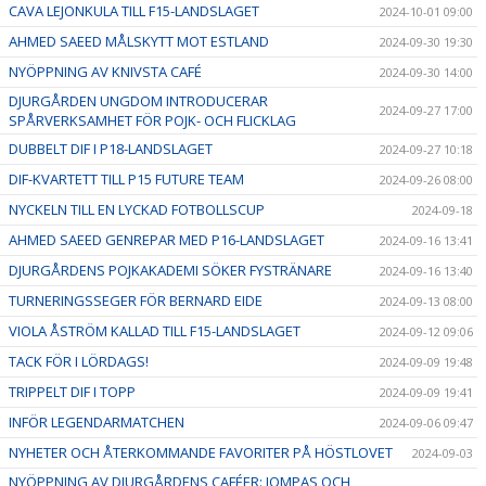
CAVA LEJONKULA TILL F15-LANDSLAGET
2024-10-01 09:00
AHMED SAEED MÅLSKYTT MOT ESTLAND
2024-09-30 19:30
NYÖPPNING AV KNIVSTA CAFÉ
2024-09-30 14:00
DJURGÅRDEN UNGDOM INTRODUCERAR
2024-09-27 17:00
SPÅRVERKSAMHET FÖR POJK- OCH FLICKLAG
DUBBELT DIF I P18-LANDSLAGET
2024-09-27 10:18
DIF-KVARTETT TILL P15 FUTURE TEAM
2024-09-26 08:00
NYCKELN TILL EN LYCKAD FOTBOLLSCUP
2024-09-18
AHMED SAEED GENREPAR MED P16-LANDSLAGET
2024-09-16 13:41
DJURGÅRDENS POJKAKADEMI SÖKER FYSTRÄNARE
2024-09-16 13:40
TURNERINGSSEGER FÖR BERNARD EIDE
2024-09-13 08:00
VIOLA ÅSTRÖM KALLAD TILL F15-LANDSLAGET
2024-09-12 09:06
TACK FÖR I LÖRDAGS!
2024-09-09 19:48
TRIPPELT DIF I TOPP
2024-09-09 19:41
INFÖR LEGENDARMATCHEN
2024-09-06 09:47
NYHETER OCH ÅTERKOMMANDE FAVORITER PÅ HÖSTLOVET
2024-09-03
NYÖPPNING AV DJURGÅRDENS CAFÉER: JOMPAS OCH