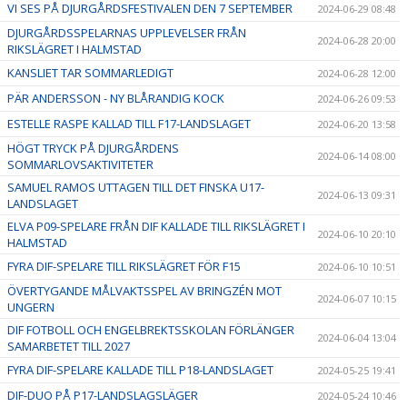
VI SES PÅ DJURGÅRDSFESTIVALEN DEN 7 SEPTEMBER
2024-06-29 08:48
DJURGÅRDSSPELARNAS UPPLEVELSER FRÅN
2024-06-28 20:00
RIKSLÄGRET I HALMSTAD
KANSLIET TAR SOMMARLEDIGT
2024-06-28 12:00
PÄR ANDERSSON - NY BLÅRANDIG KOCK
2024-06-26 09:53
ESTELLE RASPE KALLAD TILL F17-LANDSLAGET
2024-06-20 13:58
HÖGT TRYCK PÅ DJURGÅRDENS
2024-06-14 08:00
SOMMARLOVSAKTIVITETER
SAMUEL RAMOS UTTAGEN TILL DET FINSKA U17-
2024-06-13 09:31
LANDSLAGET
ELVA P09-SPELARE FRÅN DIF KALLADE TILL RIKSLÄGRET I
2024-06-10 20:10
HALMSTAD
FYRA DIF-SPELARE TILL RIKSLÄGRET FÖR F15
2024-06-10 10:51
ÖVERTYGANDE MÅLVAKTSSPEL AV BRINGZÉN MOT
2024-06-07 10:15
UNGERN
DIF FOTBOLL OCH ENGELBREKTSSKOLAN FÖRLÄNGER
2024-06-04 13:04
SAMARBETET TILL 2027
FYRA DIF-SPELARE KALLADE TILL P18-LANDSLAGET
2024-05-25 19:41
DIF-DUO PÅ P17-LANDSLAGSLÄGER
2024-05-24 10:46