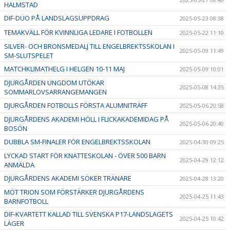
HALMSTAD
DIF-DUO PÅ LANDSLAGSUPPDRAG
2025-05-23 08:38
TEMAKVÄLL FÖR KVINNLIGA LEDARE I FOTBOLLEN
2025-05-22 11:10
SILVER- OCH BRONSMEDALJ TILL ENGELBREKTSSKOLAN I
2025-05-09 11:49
SM-SLUTSPELET
MATCHKLIMATHELG I HELGEN 10-11 MAJ
2025-05-09 10:01
DJURGÅRDEN UNGDOM UTÖKAR
2025-05-08 14:35
SOMMARLOVSARRANGEMANGEN
DJURGÅRDEN FOTBOLLS FÖRSTA ALUMNITRÄFF
2025-05-06 20:58
DJURGÅRDENS AKADEMI HÖLL I FLICKAKADEMIDAG PÅ
2025-05-06 20:40
BOSÖN
DUBBLA SM-FINALER FÖR ENGELBREKTSSKOLAN
2025-04-30 09:25
LYCKAD START FÖR KNATTESKOLAN - ÖVER 500 BARN
2025-04-29 12:12
ANMÄLDA
DJURGÅRDENS AKADEMI SÖKER TRÄNARE
2025-04-28 13:20
MÖT TRION SOM FÖRSTÄRKER DJURGÅRDENS
2025-04-25 11:43
BARNFOTBOLL
DIF-KVARTETT KALLAD TILL SVENSKA P17-LANDSLAGETS
2025-04-25 10:42
LÄGER