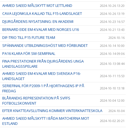
AHMED SAEED MÅLSKYTT MOT LETTLAND
2024-10-26 13:20
CAVA LEJONKULA KALLAD TILL F15-LANDSLAGET
2024-10-26 13:19
DJURGÅRDENS NYSATSNING: EN AKADEMI
2024-10-23 16:57
BERNARD EIDE EM-KVALAR MED NORGES U16
2024-10-21 13:43
DIF-TRIO TILL P15 FUTURE TEAM
2024-10-16
SPÄNNANDE UTBILDNINGSHÖST MED FÖRBUNDET
2024-10-14 10:00
PA16 KLARA FÖR SM-SEMIFINAL
2024-10-14 09:06
FINA PRESTATIONER FRÅN DJURGÅRDENS UNGA
2024-10-13 08:44
LANDSLAGSSPELARE
AHMED SAEED EM-KVALAR MED SVENSKA P16-
2024-10-11 15:53
LANDSLAGET
SERIEFINAL FÖR P2009-1 PÅ HJORTHAGENS IP PÅ
2024-10-10 13:18
FREDAG
BLÅRANDIG REPRESENTATION PÅ SVFFS
2024-10-04 12:00
FOTBOLLSKONVENT
EFTER KNATTEAVSLUTNING KOMMER VINTERKNATTESKOLA
2024-10-04
AHMED SAEED MÅLSKYTT I BÅDA MATCHERNA MOT
2024-10-02 20:21
ESTLAND