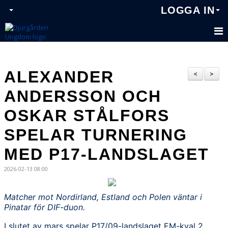
LOGGA IN
ALEXANDER
<
>
ANDERSSON OCH
OSKAR STÅLFORS
SPELAR TURNERING
MED P17-LANDSLAGET
2026-02-13 08:00
Matcher mot Nordirland, Estland och Polen väntar i
Pinatar för DIF-duon.
I slutet av mars spelar P17/09-landslaget EM-kval 2