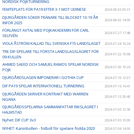
NORDISK POJKTURNERING
FEMTEPLATS FÖR PA19 EFTER 3-1 MOT UDINESE
2024-08-05 09:31
DJURGÅRDEN SÖKER TRÄNARE TILL BLOCKET 13-19 ÅR
2024-08-02 14:00
INFÖR 2025
FÖRLÄNGT AVTAL MED POJKAKADEMIN FÖR CARL
2024-07-27 17:48
SELFVÉN
VIOLA ÅSTRÖM KALLAD TILL SVENSKA F15-LANDSLAGET
2024-07-24 10:24
TRE DIF-SPELARE TILL FÖRSTA LANDSLAGSLÄGRET FÖR
2024-07-22 10:08
09-KULLEN
AHMED SAEED OCH SAMUEL RAMOS SPELAR NORDISK
2024-07-20 10:26
POJK
DJURGÅRDSLAGEN IMPONERAR I GOTHIA CUP
2024-07-19 12:07
DIF PA19 SPELAR INTERNATIONELL TURNERING
2024-07-16 16:41
DJURGÅRDEN SKRIVER KONTRAKT MED WARREN
2024-07-13 20:40
NGANA
DJURGÅRDSSPELARNA SAMMANFATTAR RIKSLÄGRET I
2024-07-05 12:59
HALMSTAD
Nyhet: DIF CUP 3v3
2024-07-05 10:00
NYHET: Kaninbollen - fotboll för spelare födda 2020
2024-07-04 14:00