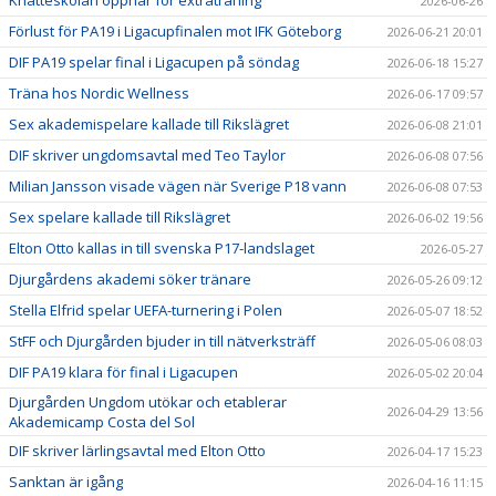
2026-06-26
Förlust för PA19 i Ligacupfinalen mot IFK Göteborg
2026-06-21 20:01
DIF PA19 spelar final i Ligacupen på söndag
2026-06-18 15:27
Träna hos Nordic Wellness
2026-06-17 09:57
Sex akademispelare kallade till Rikslägret
2026-06-08 21:01
DIF skriver ungdomsavtal med Teo Taylor
2026-06-08 07:56
Milian Jansson visade vägen när Sverige P18 vann
2026-06-08 07:53
Sex spelare kallade till Rikslägret
2026-06-02 19:56
Elton Otto kallas in till svenska P17-landslaget
2026-05-27
Djurgårdens akademi söker tränare
2026-05-26 09:12
Stella Elfrid spelar UEFA-turnering i Polen
2026-05-07 18:52
StFF och Djurgården bjuder in till nätverksträff
2026-05-06 08:03
DIF PA19 klara för final i Ligacupen
2026-05-02 20:04
Djurgården Ungdom utökar och etablerar
2026-04-29 13:56
Akademicamp Costa del Sol
DIF skriver lärlingsavtal med Elton Otto
2026-04-17 15:23
Sanktan är igång
2026-04-16 11:15