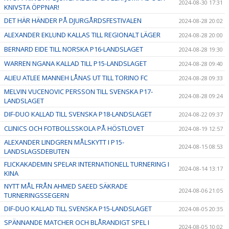
2024-08-30 17:31
KNIVSTA ÖPPNAR!
DET HÄR HÄNDER PÅ DJURGÅRDSFESTIVALEN
2024-08-28 20:02
ALEXANDER EKLUND KALLAS TILL REGIONALT LÄGER
2024-08-28 20:00
BERNARD EIDE TILL NORSKA P16-LANDSLAGET
2024-08-28 19:30
WARREN NGANA KALLAD TILL P15-LANDSLAGET
2024-08-28 09:40
ALIEU ATLEE MANNEH LÅNAS UT TILL TORINO FC
2024-08-28 09:33
MELVIN VUCENOVIC PERSSON TILL SVENSKA P17-
2024-08-28 09:24
LANDSLAGET
DIF-DUO KALLAD TILL SVENSKA P18-LANDSLAGET
2024-08-22 09:37
CLINICS OCH FOTBOLLSSKOLA PÅ HÖSTLOVET
2024-08-19 12:57
ALEXANDER LINDGREN MÅLSKYTT I P15-
2024-08-15 08:53
LANDSLAGSDEBUTEN
FLICKAKADEMIN SPELAR INTERNATIONELL TURNERING I
2024-08-14 13:17
KINA
NYTT MÅL FRÅN AHMED SAEED SÄKRADE
2024-08-06 21:05
TURNERINGSSEGERN
DIF-DUO KALLAD TILL SVENSKA P15-LANDSLAGET
2024-08-05 20:35
SPÄNNANDE MATCHER OCH BLÅRANDIGT SPEL I
2024-08-05 10:02