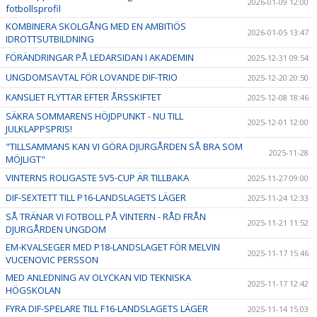
2026-01-09 12:00
fotbollsprofil
KOMBINERA SKOLGÅNG MED EN AMBITIÖS
2026-01-05 13:47
IDROTTSUTBILDNING
FÖRÄNDRINGAR PÅ LEDARSIDAN I AKADEMIN
2025-12-31 09:54
UNGDOMSAVTAL FÖR LOVANDE DIF-TRIO
2025-12-20 20:50
KANSLIET FLYTTAR EFTER ÅRSSKIFTET
2025-12-08 18:46
SÄKRA SOMMARENS HÖJDPUNKT - NU TILL
2025-12-01 12:00
JULKLAPPSPRIS!
"TILLSAMMANS KAN VI GÖRA DJURGÅRDEN SÅ BRA SOM
2025-11-28
MÖJLIGT"
VINTERNS ROLIGASTE 5V5-CUP ÄR TILLBAKA
2025-11-27 09:00
DIF-SEXTETT TILL P16-LANDSLAGETS LÄGER
2025-11-24 12:33
SÅ TRÄNAR VI FOTBOLL PÅ VINTERN - RÅD FRÅN
2025-11-21 11:52
DJURGÅRDEN UNGDOM
EM-KVALSEGER MED P18-LANDSLAGET FÖR MELVIN
2025-11-17 15:46
VUCENOVIC PERSSON
MED ANLEDNING AV OLYCKAN VID TEKNISKA
2025-11-17 12:42
HÖGSKOLAN
FYRA DIF-SPELARE TILL F16-LANDSLAGETS LÄGER
2025-11-14 15:03