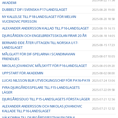
2025-08-22 11:56
AKADEMI
DUBBELT DIF I SVENSKA P17-LANDSLAGET
2025-08-20 19:00
NY KALLELSE TILL P18-LANDSLAGET FÖR MELVIN
2025-08-20 18:58
VUCENOVIC PERSSON
ALEXANDER ANDERSSON KALLAD TILL P16-LANDSLAGET
2025-08-19 16:15
DJURGÅRDEN OCH ENGELBREKTSSKOLAN FIRAR 20 ÅR
2025-08-18 14:05
BERNARD EIDE ÅTER UTTAGEN TILL NORSKA U17-
2025-08-15 17:23
LANDSLAGET
MÅLGLATT FÖR DIF-SPELARNA I SCANDINAVIAN
2025-08-07 10:05
FRIENDLIES
NIKOLAS JOVANOVIC MÅLSKYTT FÖR P16-LANDSLAGET
2025-08-05 09:20
UPPSTART FÖR AKADEMIN
2025-08-02 08:00
LUCAS NILSSON BLIR UTVECKLINGSCHEF FÖR PA16-PA19
2025-07-24 13:06
FYRA DJURGÅRDSSPELARE TILL F15-LANDSLAGETS
2025-07-22 09:58
LÄGER
DJURGÅRDSDUO TILL P15-LANDSLAGETS FÖRSTA LÄGER
2025-07-21 12:56
ALEXANDER ANDERSSON OCH NIKOLAS JOVANOVIC
2025-07-21 12:52
KALLADE TILL P16-LANDSLAGET
VÄLKOMNA TILL DJURGÅRDSFESTIVALEN DEN 6