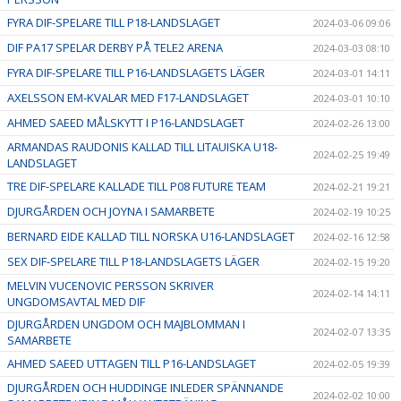
FYRA DIF-SPELARE TILL P18-LANDSLAGET
2024-03-06 09:06
DIF PA17 SPELAR DERBY PÅ TELE2 ARENA
2024-03-03 08:10
FYRA DIF-SPELARE TILL P16-LANDSLAGETS LÄGER
2024-03-01 14:11
AXELSSON EM-KVALAR MED F17-LANDSLAGET
2024-03-01 10:10
AHMED SAEED MÅLSKYTT I P16-LANDSLAGET
2024-02-26 13:00
ARMANDAS RAUDONIS KALLAD TILL LITAUISKA U18-
2024-02-25 19:49
LANDSLAGET
TRE DIF-SPELARE KALLADE TILL P08 FUTURE TEAM
2024-02-21 19:21
DJURGÅRDEN OCH JOYNA I SAMARBETE
2024-02-19 10:25
BERNARD EIDE KALLAD TILL NORSKA U16-LANDSLAGET
2024-02-16 12:58
SEX DIF-SPELARE TILL P18-LANDSLAGETS LÄGER
2024-02-15 19:20
MELVIN VUCENOVIC PERSSON SKRIVER
2024-02-14 14:11
UNGDOMSAVTAL MED DIF
DJURGÅRDEN UNGDOM OCH MAJBLOMMAN I
2024-02-07 13:35
SAMARBETE
AHMED SAEED UTTAGEN TILL P16-LANDSLAGET
2024-02-05 19:39
DJURGÅRDEN OCH HUDDINGE INLEDER SPÄNNANDE
2024-02-02 10:00