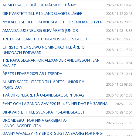
AHMED SAEED BLÅGUL MÅLSKYTT PÅ NYTT
2025-11-13 19:20
DIF-KVARTETT TILL P16-LANDSLAGETS LÄGER
2025-11-12 20:18
NY KALLELSE TILL F17-LANDSLAGET FÖR EMILIA REDTZER
2025-11-12 20:16
AMANDA LUXENBURG BLEV ÅRETS JUNIOR
2025-11-08 18:38
TRE DIF-SPELARE TILL F16-LANDSLAGETS LÄGER
2025-11-05 15:23
CHRISTOPHER SLIWO NOMINERAD TILL ÅRETS
2025-11-04 17:29
UNICOACH-FORWARD
TRE RAKA SEGRAR FÖR ALEXANDER ANDERSSON I EM-
2025-11-04 10:51
KVALET
ÅRETS LEDARE 2025 ÄR UTSEDDA
2025-11-03 10:41
AHMED SAEED UTSEDD TILL ÅRETS JUNIOR PÅ
2025-11-03 08:56
POJKSIDAN
TVÅ DIF-SPELARE PÅ U-LANDSLAGSUPPDRAG
2025-10-30 12:00
PANT OCH LAGANDA GAV P2015–4 EN HELDAG PÅ 3ARENA
2025-10-29
DIF-KVARTETT TILL SVENSKA F15-LANDSLAGET
2025-10-28 12:54
DRÖMDEBUT FÖR NINA GARIBIJA I A-
2025-10-27 11:00
LANDSLAGSDEBUTEN
DANNY WHALLEY - NY SPORTSLIGT ANSVARIG FÖR P/F 5-
2025-10-27 10:44