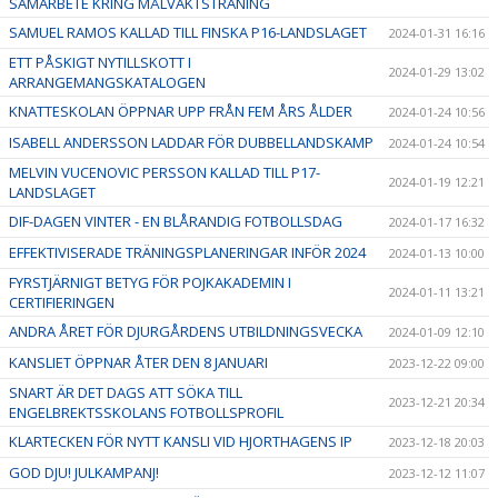
SAMARBETE KRING MÅLVAKTSTRÄNING
SAMUEL RAMOS KALLAD TILL FINSKA P16-LANDSLAGET
2024-01-31 16:16
ETT PÅSKIGT NYTILLSKOTT I
2024-01-29 13:02
ARRANGEMANGSKATALOGEN
KNATTESKOLAN ÖPPNAR UPP FRÅN FEM ÅRS ÅLDER
2024-01-24 10:56
ISABELL ANDERSSON LADDAR FÖR DUBBELLANDSKAMP
2024-01-24 10:54
MELVIN VUCENOVIC PERSSON KALLAD TILL P17-
2024-01-19 12:21
LANDSLAGET
DIF-DAGEN VINTER - EN BLÅRANDIG FOTBOLLSDAG
2024-01-17 16:32
EFFEKTIVISERADE TRÄNINGSPLANERINGAR INFÖR 2024
2024-01-13 10:00
FYRSTJÄRNIGT BETYG FÖR POJKAKADEMIN I
2024-01-11 13:21
CERTIFIERINGEN
ANDRA ÅRET FÖR DJURGÅRDENS UTBILDNINGSVECKA
2024-01-09 12:10
KANSLIET ÖPPNAR ÅTER DEN 8 JANUARI
2023-12-22 09:00
SNART ÄR DET DAGS ATT SÖKA TILL
2023-12-21 20:34
ENGELBREKTSSKOLANS FOTBOLLSPROFIL
KLARTECKEN FÖR NYTT KANSLI VID HJORTHAGENS IP
2023-12-18 20:03
GOD DJU! JULKAMPANJ!
2023-12-12 11:07