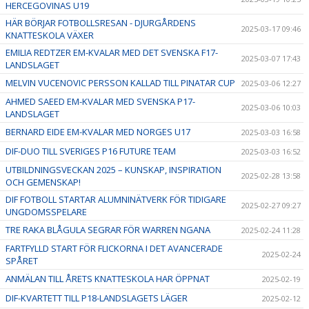
HERCEGOVINAS U19
HÄR BÖRJAR FOTBOLLSRESAN - DJURGÅRDENS
2025-03-17 09:46
KNATTESKOLA VÄXER
EMILIA REDTZER EM-KVALAR MED DET SVENSKA F17-
2025-03-07 17:43
LANDSLAGET
MELVIN VUCENOVIC PERSSON KALLAD TILL PINATAR CUP
2025-03-06 12:27
AHMED SAEED EM-KVALAR MED SVENSKA P17-
2025-03-06 10:03
LANDSLAGET
BERNARD EIDE EM-KVALAR MED NORGES U17
2025-03-03 16:58
DIF-DUO TILL SVERIGES P16 FUTURE TEAM
2025-03-03 16:52
UTBILDNINGSVECKAN 2025 – KUNSKAP, INSPIRATION
2025-02-28 13:58
OCH GEMENSKAP!
DIF FOTBOLL STARTAR ALUMNINÄTVERK FÖR TIDIGARE
2025-02-27 09:27
UNGDOMSSPELARE
TRE RAKA BLÅGULA SEGRAR FÖR WARREN NGANA
2025-02-24 11:28
FARTFYLLD START FÖR FLICKORNA I DET AVANCERADE
2025-02-24
SPÅRET
ANMÄLAN TILL ÅRETS KNATTESKOLA HAR ÖPPNAT
2025-02-19
DIF-KVARTETT TILL P18-LANDSLAGETS LÄGER
2025-02-12