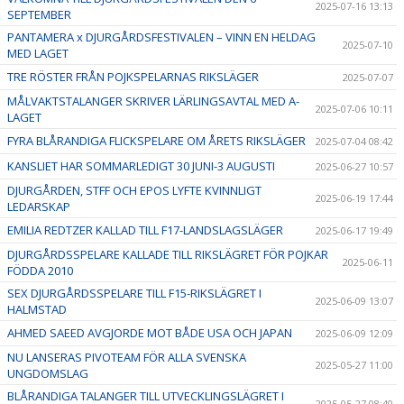
2025-07-16 13:13
SEPTEMBER
PANTAMERA x DJURGÅRDSFESTIVALEN – VINN EN HELDAG
2025-07-10
MED LAGET
TRE RÖSTER FRÅN POJKSPELARNAS RIKSLÄGER
2025-07-07
MÅLVAKTSTALANGER SKRIVER LÄRLINGSAVTAL MED A-
2025-07-06 10:11
LAGET
FYRA BLÅRANDIGA FLICKSPELARE OM ÅRETS RIKSLÄGER
2025-07-04 08:42
KANSLIET HAR SOMMARLEDIGT 30 JUNI-3 AUGUSTI
2025-06-27 10:57
DJURGÅRDEN, STFF OCH EPOS LYFTE KVINNLIGT
2025-06-19 17:44
LEDARSKAP
EMILIA REDTZER KALLAD TILL F17-LANDSLAGSLÄGER
2025-06-17 19:49
DJURGÅRDSSPELARE KALLADE TILL RIKSLÄGRET FÖR POJKAR
2025-06-11
FÖDDA 2010
SEX DJURGÅRDSSPELARE TILL F15-RIKSLÄGRET I
2025-06-09 13:07
HALMSTAD
AHMED SAEED AVGJORDE MOT BÅDE USA OCH JAPAN
2025-06-09 12:09
NU LANSERAS PIVOTEAM FÖR ALLA SVENSKA
2025-05-27 11:00
UNGDOMSLAG
BLÅRANDIGA TALANGER TILL UTVECKLINGSLÄGRET I
2025-05-27 08:40