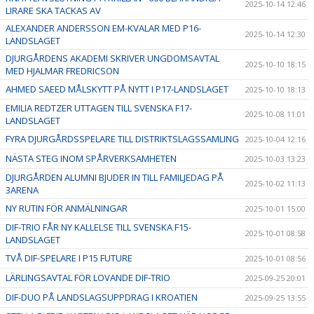
2025-10-14 12:46
LIRARE SKA TACKAS AV
ALEXANDER ANDERSSON EM-KVALAR MED P16-
2025-10-14 12:30
LANDSLAGET
DJURGÅRDENS AKADEMI SKRIVER UNGDOMSAVTAL
2025-10-10 18:15
MED HJALMAR FREDRICSON
AHMED SAEED MÅLSKYTT PÅ NYTT I P17-LANDSLAGET
2025-10-10 18:13
EMILIA REDTZER UTTAGEN TILL SVENSKA F17-
2025-10-08 11:01
LANDSLAGET
FYRA DJURGÅRDSSPELARE TILL DISTRIKTSLAGSSAMLING
2025-10-04 12:16
NÄSTA STEG INOM SPÅRVERKSAMHETEN
2025-10-03 13:23
DJURGÅRDEN ALUMNI BJUDER IN TILL FAMILJEDAG PÅ
2025-10-02 11:13
3ARENA
NY RUTIN FÖR ANMÄLNINGAR
2025-10-01 15:00
DIF-TRIO FÅR NY KALLELSE TILL SVENSKA F15-
2025-10-01 08:58
LANDSLAGET
TVÅ DIF-SPELARE I P15 FUTURE
2025-10-01 08:56
LÄRLINGSAVTAL FÖR LOVANDE DIF-TRIO
2025-09-25 20:01
DIF-DUO PÅ LANDSLAGSUPPDRAG I KROATIEN
2025-09-25 13:55