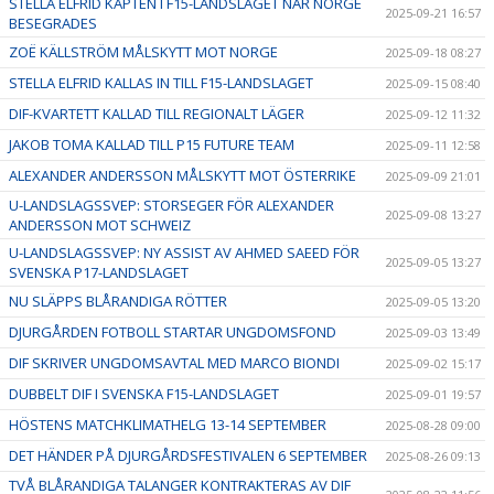
STELLA ELFRID KAPTEN I F15-LANDSLAGET NÄR NORGE
2025-09-21 16:57
BESEGRADES
ZOË KÄLLSTRÖM MÅLSKYTT MOT NORGE
2025-09-18 08:27
STELLA ELFRID KALLAS IN TILL F15-LANDSLAGET
2025-09-15 08:40
DIF-KVARTETT KALLAD TILL REGIONALT LÄGER
2025-09-12 11:32
JAKOB TOMA KALLAD TILL P15 FUTURE TEAM
2025-09-11 12:58
ALEXANDER ANDERSSON MÅLSKYTT MOT ÖSTERRIKE
2025-09-09 21:01
U-LANDSLAGSSVEP: STORSEGER FÖR ALEXANDER
2025-09-08 13:27
ANDERSSON MOT SCHWEIZ
U-LANDSLAGSSVEP: NY ASSIST AV AHMED SAEED FÖR
2025-09-05 13:27
SVENSKA P17-LANDSLAGET
NU SLÄPPS BLÅRANDIGA RÖTTER
2025-09-05 13:20
DJURGÅRDEN FOTBOLL STARTAR UNGDOMSFOND
2025-09-03 13:49
DIF SKRIVER UNGDOMSAVTAL MED MARCO BIONDI
2025-09-02 15:17
DUBBELT DIF I SVENSKA F15-LANDSLAGET
2025-09-01 19:57
HÖSTENS MATCHKLIMATHELG 13-14 SEPTEMBER
2025-08-28 09:00
DET HÄNDER PÅ DJURGÅRDSFESTIVALEN 6 SEPTEMBER
2025-08-26 09:13
TVÅ BLÅRANDIGA TALANGER KONTRAKTERAS AV DIF