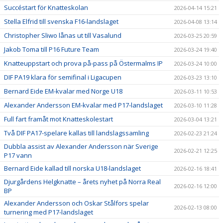
Succéstart för Knatteskolan
2026-04-14 15:21
Stella Elfrid till svenska F16-landslaget
2026-04-08 13:14
Christopher Sliwo lånas ut till Vasalund
2026-03-25 20:59
Jakob Toma till P16 Future Team
2026-03-24 19:40
Knatteuppstart och prova på-pass på Östermalms IP
2026-03-24 10:00
DIF PA19 klara för semifinal i Ligacupen
2026-03-23 13:10
Bernard Eide EM-kvalar med Norge U18
2026-03-11 10:53
Alexander Andersson EM-kvalar med P17-landslaget
2026-03-10 11:28
Full fart framåt mot Knatteskolestart
2026-03-04 13:21
Två DIF PA17-spelare kallas till landslagssamling
2026-02-23 21:24
Dubbla assist av Alexander Andersson när Sverige
2026-02-21 12:25
P17 vann
Bernard Eide kallad till norska U18-landslaget
2026-02-16 18:41
Djurgårdens Helgknatte – årets nyhet på Norra Real
2026-02-16 12:00
BP
Alexander Andersson och Oskar Stålfors spelar
2026-02-13 08:00
turnering med P17-landslaget