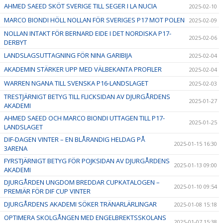
AHMED SAEED SKÖT SVERIGE TILL SEGER I LA NUCIA
2025-02-10
MARCO BIONDI HÖLL NOLLAN FÖR SVERIGES P17 MOT POLEN
2025-02-09
NOLLAN INTAKT FÖR BERNARD EIDE I DET NORDISKA P17-
2025-02-06
DERBYT
LANDSLAGSUTTAGNING FÖR NINA GARIBIJA
2025-02-04
AKADEMIN STÄRKER UPP MED VÄLBEKANTA PROFILER
2025-02-04
WARREN NGANA TILL SVENSKA P16-LANDSLAGET
2025-02-03
TRESTJÄRNIGT BETYG TILL FLICKSIDAN AV DJURGÅRDENS
2025-01-27
AKADEMI
AHMED SAEED OCH MARCO BIONDI UTTAGEN TILL P17-
2025-01-25
LANDSLAGET
DIF-DAGEN VINTER – EN BLÅRANDIG HELDAG PÅ
2025-01-15 16:30
3ARENA
FYRSTJÄRNIGT BETYG FÖR POJKSIDAN AV DJURGÅRDENS
2025-01-13 09:00
AKADEMI
DJURGÅRDEN UNGDOM BREDDAR CUPKATALOGEN –
2025-01-10 09:54
PREMIÄR FÖR DIF CUP VINTER
DJURGÅRDENS AKADEMI SÖKER TRÄNARLÄRLINGAR
2025-01-08 15:18
OPTIMERA SKOLGÅNGEN MED ENGELBREKTSSKOLANS
2025-01-07 15:38