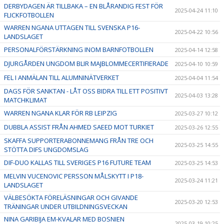
DERBYDAGEN ÄR TILLBAKA – EN BLÅRANDIG FEST FÖR
2025-04-24 11:10
FLICKFOTBOLLEN
WARREN NGANA UTTAGEN TILL SVENSKA P16-
2025-04-22 10:56
LANDSLAGET
PERSONALFÖRSTÄRKNING INOM BARNFOTBOLLEN
2025-04-14 12:58
DJURGÅRDEN UNGDOM BLIR MAJBLOMMECERTIFIERADE
2025-04-10 10:59
FEL I ANMÄLAN TILL ALUMNINÄTVERKET
2025-04-04 11:54
DAGS FÖR SANKTAN - LÅT OSS BIDRA TILL ETT POSITIVT
2025-04-03 13:28
MATCHKLIMAT
WARREN NGANA KLAR FÖR RB LEIPZIG
2025-03-27 10:12
DUBBLA ASSIST FRÅN AHMED SAEED MOT TURKIET
2025-03-26 12:55
SKAFFA SUPPORTERABONNEMANG FRÅN TRE OCH
2025-03-25 14:55
STÖTTA DIFS UNGDOMSLAG
DIF-DUO KALLAS TILL SVERIGES P16 FUTURE TEAM
2025-03-25 14:53
MELVIN VUCENOVIC PERSSON MÅLSKYTT I P18-
2025-03-24 11:21
LANDSLAGET
VÄLBESÖKTA FÖRELÄSNINGAR OCH GIVANDE
2025-03-20 12:53
TRÄNINGAR UNDER UTBILDNINGSVECKAN
NINA GARIBIJA EM-KVALAR MED BOSNIEN
2025-03-19 10:25