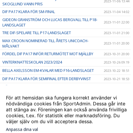
2023-11-06 13:44
SKOGLUND VANN PRIS
DIF PA17 KLARA FÖR SM-FINAL
2023-11-04 14:02
GIDEON GRANSTRÖM OCH LUCAS BERGVALL TILL P18-
2023-11-01 22:00
LANDSLAGET
TRE DIF-SPELARE TILL P17-LANDSLAGET
2023-11-01 21:00
MAX CROON NOMINERAD TILL ÅRETS UNICOACH-
2023-11-01 20:00
MÅLVAKT
FÖRDEL DIF PA17 INFÖR RETURMÖTET MOT MJÄLLBY
2023-10-31 20:00
VINTERKNATTESKOLAN 2023/2024
2023-10-26 09:19
BELLA AXELSSON EM-KVALAR MED F16-LANDSLAGET
2023-10-22 18:51
DIF PA17 KLARA FÖR SEMIFINAL EFTER DERBYVINST
2023-10-21 18:53
HÖSTLOVSAKTIVITETER - vecka 44
2023-10-10 16:30
TVÅ DIF-SPELARE TILL P15-LANDSLAGET FUTURE TEAM
2023-10-09 18:55
För att hemsidan ska fungera korrekt använder vi
nödvändiga cookies från SportAdmin. Dessa går inte
DJURGÅRDSFESTIVALEN 9 SEPTEMBER
2023-09-08 19:16
att stänga av. Föreningen kan också använda frivilliga
Stockholmsmästerskapen firar 20 år
2023-08-17 19:17
cookies, t.ex. för statistik eller marknadsföring. Du
väljer själv om du vill acceptera dessa.
Anpassa dina val