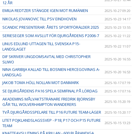
12 ÅR
EMILIA REDTZER STÄNGDE IGEN MOT RUMÄNIEN
2025-10-27 09:20
NIKOLAS JOVANOVIC TILL PSV EINDHOVEN
2025-10-23 14:17
SCANDIC PRESENTERAR: ÅRETS SPORTFÖRÄLDER 2025
2025-10-23 13:55
SERIESEGER SOM AVSLUT FÖR DJURGÅRDENS P2006-7
2025-10-22 11:22
LINUS EDLUND UTTAGEN TILL SVENSKA P15-
2025-10-22 11:07
LANDSLAGET
DIF SKRIVER UNGDOMSAVTAL MED CHRISTOPHER
2025-10-20 16:55
SLIWO
NINA GARIBIJA KALLAD TILL BOSNIEN HERCEGOVINAS A-
2025-10-20 16:53
LANDSLAG
JAKOB TOMA HÖLL NOLLAN MOT DANMARK
2025-10-17 07:19
SE DJURGÅRDENS PA16 SPELA SEMIFINAL PÅ LÖRDAG
2025-10-17 07:16
AKADEMINS MÅLVAKTSTRÄNARE FREDRIK BJÖRNSBY
2025-10-15 20:19
GÅR TILL WOLVERHAMPTON WANDERERS
TVÅ DJURGÅRDSSPELARE TILL P16 FUTURE TEAM-LÄGER
2025-10-15 20:17
LITET POJKLANDSLAGSSVEP - P18, P17 OCH P15 FUTURE
2025-10-15 13:23
TEAM
KNATTEAVSLUTNING PÅ KRILLAN - 600 BLÅRANDIGA