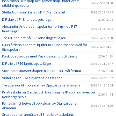
Inspiration, kunskap och gemenskap under årets
2026-02-10 14:00
utbildningsvecka
Stella Albinsson kallad till F17-landslaget
2026-02-09 18:16
DIF-duo till P18-landslagets läger
2026-02-06
Alexander Andersson spelar turnering med P17-
2026-02-03 12:25
landslaget
Tre DIF-spelare på P16-landslagets läger
2026-01-29 11:58
Djurgårdens akademi bjuder in till inspirationskväll för
2026-01-28 14:26
flickspelare
Påsklovet laddas med Påsklovscamp och clinics
2026-01-28
DIF-trio till F16-landslagets läger
2026-01-21 21:47
Stockholmsmästerskapen tillbaka – nu i vårformat
2026-01-20
Vinterdagen + Alla hjärtans dag = sant
2026-01-19 15:02
Tre stjärnor till flicksidan av Djurgårdens akademi
2026-01-15 16:04
Knatteskola på Gärdet och Hjorthagens IP - och nu även på
2026-01-14
Karlbergs skola
Femstjärnigt betyg till pojksidan av Djurgårdens
2026-01-09 16:00
akademi
Snart öppnar anmälan till Engelbrektsskolans