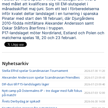
med målet att kvalificera sig till EM-slutspelet i
månadsskiftet maj-juni. Som ett led i förberedelserna
inför kvalet deltar landslaget i en turnering i spanska
Pinatar med start den 18 februari, där Djurgårdens
2010-födda mittfältare Alexander Andersson samt
Oskar Stålfors återfinns i truppen.
P17-landslaget möter Nordirland, Estland och Polen och
matcherna spelas 18, 20 och 23 februari.
Nyhetsarkiv
Stella Elfrid spelar Scandinavian Tournament
2026-07-30 11:20
Alexander Andersson spelar Scandinavian Friendlies
2026-07-23 09:43
DIF-duo till P15-landslagets läger
2026-07-23 09:40
Nytt camp på Östermalms IP – tre dagar med fullt fokus
2026-07-03 12:00
på match!
Årets Derbydag är spikad!
2026-06-30 14:08
Knatteskolan öppnar för extraträning