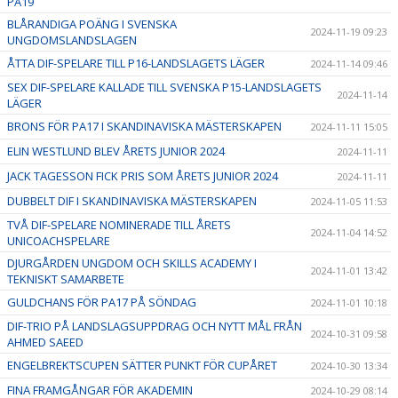
PA19
BLÅRANDIGA POÄNG I SVENSKA
2024-11-19 09:23
UNGDOMSLANDSLAGEN
ÅTTA DIF-SPELARE TILL P16-LANDSLAGETS LÄGER
2024-11-14 09:46
SEX DIF-SPELARE KALLADE TILL SVENSKA P15-LANDSLAGETS
2024-11-14
LÄGER
BRONS FÖR PA17 I SKANDINAVISKA MÄSTERSKAPEN
2024-11-11 15:05
ELIN WESTLUND BLEV ÅRETS JUNIOR 2024
2024-11-11
JACK TAGESSON FICK PRIS SOM ÅRETS JUNIOR 2024
2024-11-11
DUBBELT DIF I SKANDINAVISKA MÄSTERSKAPEN
2024-11-05 11:53
TVÅ DIF-SPELARE NOMINERADE TILL ÅRETS
2024-11-04 14:52
UNICOACHSPELARE
DJURGÅRDEN UNGDOM OCH SKILLS ACADEMY I
2024-11-01 13:42
TEKNISKT SAMARBETE
GULDCHANS FÖR PA17 PÅ SÖNDAG
2024-11-01 10:18
DIF-TRIO PÅ LANDSLAGSUPPDRAG OCH NYTT MÅL FRÅN
2024-10-31 09:58
AHMED SAEED
ENGELBREKTSCUPEN SÄTTER PUNKT FÖR CUPÅRET
2024-10-30 13:34
FINA FRAMGÅNGAR FÖR AKADEMIN
2024-10-29 08:14