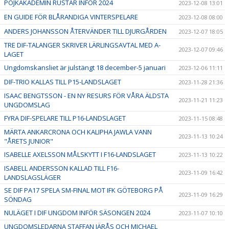
POJKAKADEMIN RUSTAR INFÖR 2024
2023-12-08 13:01
EN GUIDE FÖR BLÅRANDIGA VINTERSPELARE
2023-12-08 08:00
ANDERS JOHANSSON ÅTERVÄNDER TILL DJURGÅRDEN
2023-12-07 18:05
TRE DIF-TALANGER SKRIVER LÄRLINGSAVTAL MED A-
2023-12-07 09:46
LAGET
Ungdomskansliet är julstängt 18 december-5 januari
2023-12-06 11:11
DIF-TRIO KALLAS TILL P15-LANDSLAGET
2023-11-28 21:36
ISAAC BENGTSSON - EN NY RESURS FÖR VÅRA ÄLDSTA
2023-11-21 11:23
UNGDOMSLAG
FYRA DIF-SPELARE TILL P16-LANDSLAGET
2023-11-15 08:48
MÄRTA ANKARCRONA OCH KALIPHA JAWLA VANN
2023-11-13 10:24
"ÅRETS JUNIOR"
ISABELLE AXELSSON MÅLSKYTT I F16-LANDSLAGET
2023-11-13 10:22
ISABELL ANDERSSON KALLAD TILL F16-
2023-11-09 16:42
LANDSLAGSLÄGER
SE DIF PA17 SPELA SM-FINAL MOT IFK GÖTEBORG PÅ
2023-11-09 16:29
SÖNDAG
NULÄGET I DIF UNGDOM INFÖR SÄSONGEN 2024
2023-11-07 10:10
UNGDOMSLEDARNA STAFFAN JÄRÅS OCH MICHAEL