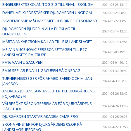
ENGELBREKTSSKOLAN TOG SIG TILL FINAL I SKOL-SM
2024-05-23 13:10
DANIEL MELKI FÖRSTÄRKER DJURGÅRDEN UNGDOM
2024-05-23 08:00
AKADEMICAMP MÅLVAKT MED HUDDINGE IF I SOMMAR
2024-05-22 11:50
DJURGÅRDEN BJUDER IN ALLA FLICKLAG TILL
2024-05-14 12:00
DERBYDAGEN
MÄRTA ANKARCRONA KALLAD TILL F18-LANDSLAGET
2024-05-13 12:54
MELVIN VUCENOVIC PERSSON UTTAGEN TILL P17-
2024-05-03 19:18
LANDSLAGETS EM-TRUPP
PA16 VANN LIGACUPEN
2024-05-01 20:12
PA16 SPELAR FINAL I LIGACUPEN PÅ ONSDAG
2024-04-30 20:42
TURNERINGSSEGER FÖR AHMED SAEED OCH MILIAN
2024-04-30 07:30
JANSSON
ANDREAS JOHANSSON ANSLUTER TILL DJURGÅRDENS
2024-04-26 18:42
POJKAKADEMI
VÄLBESÖKT SÄSONGSPREMIÄR FÖR DJURGÅRDENS
2024-04-26 11:05
GÅFOTBOLL
DJURGÅRDEN STARTAR AKADEMICAMP PRO
2024-04-25 09:08
SKÖNA VINSTER FÖR DJURGÅRDENS 08:OR PÅ
2024-04-22 15:55
LANDSLAGSUPPDRAG