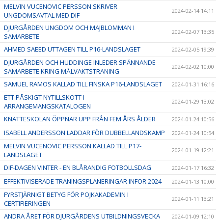
MELVIN VUCENOVIC PERSSON SKRIVER
2024-02-14 14:11
UNGDOMSAVTAL MED DIF
DJURGÅRDEN UNGDOM OCH MAJBLOMMAN I
2024-02-07 13:35
SAMARBETE
AHMED SAEED UTTAGEN TILL P16-LANDSLAGET
2024-02-05 19:39
DJURGÅRDEN OCH HUDDINGE INLEDER SPÄNNANDE
2024-02-02 10:00
SAMARBETE KRING MÅLVAKTSTRÄNING
SAMUEL RAMOS KALLAD TILL FINSKA P16-LANDSLAGET
2024-01-31 16:16
ETT PÅSKIGT NYTILLSKOTT I
2024-01-29 13:02
ARRANGEMANGSKATALOGEN
KNATTESKOLAN ÖPPNAR UPP FRÅN FEM ÅRS ÅLDER
2024-01-24 10:56
ISABELL ANDERSSON LADDAR FÖR DUBBELLANDSKAMP
2024-01-24 10:54
MELVIN VUCENOVIC PERSSON KALLAD TILL P17-
2024-01-19 12:21
LANDSLAGET
DIF-DAGEN VINTER - EN BLÅRANDIG FOTBOLLSDAG
2024-01-17 16:32
EFFEKTIVISERADE TRÄNINGSPLANERINGAR INFÖR 2024
2024-01-13 10:00
FYRSTJÄRNIGT BETYG FÖR POJKAKADEMIN I
2024-01-11 13:21
CERTIFIERINGEN
ANDRA ÅRET FÖR DJURGÅRDENS UTBILDNINGSVECKA
2024-01-09 12:10