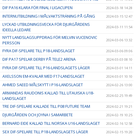
DIF PA16 KLARA FÖR FINAL I LIGACUPEN
2024-03-18 14:28
INTERNUTBILDNING I MÅLVAKTSTRÄNING PÅ GÅNG
2024-03-15 12:47
LYCKAD UTBILDNINGSVECKA FÖR DJURGÅRDENS
2024-03-11 11:54
IDEELLA LEDARE
NYTT LANDSLAGSUPPDRAG FÖR MELVIN VUCENOVIC
2024-03-06 13:32
PERSSON
FYRA DIF-SPELARE TILL P18-LANDSLAGET
2024-03-06 09:06
DIF PA17 SPELAR DERBY PÅ TELE2 ARENA
2024-03-03 08:10
FYRA DIF-SPELARE TILL P16-LANDSLAGETS LÄGER
2024-03-01 14:11
AXELSSON EM-KVALAR MED F17-LANDSLAGET
2024-03-01 10:10
AHMED SAEED MÅLSKYTT I P16-LANDSLAGET
2024-02-26 13:00
ARMANDAS RAUDONIS KALLAD TILL LITAUISKA U18-
2024-02-25 19:49
LANDSLAGET
TRE DIF-SPELARE KALLADE TILL P08 FUTURE TEAM
2024-02-21 19:21
DJURGÅRDEN OCH JOYNA I SAMARBETE
2024-02-19 10:25
BERNARD EIDE KALLAD TILL NORSKA U16-LANDSLAGET
2024-02-16 12:58
SEX DIF-SPELARE TILL P18-LANDSLAGETS LÄGER
2024-02-15 19:20