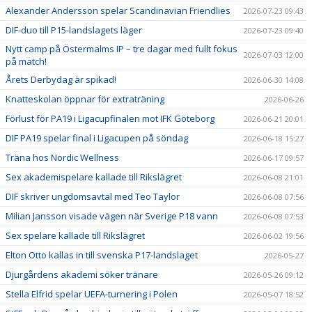
Alexander Andersson spelar Scandinavian Friendlies
2026-07-23 09:43
DIF-duo till P15-landslagets läger
2026-07-23 09:40
Nytt camp på Östermalms IP – tre dagar med fullt fokus
2026-07-03 12:00
på match!
Årets Derbydag är spikad!
2026-06-30 14:08
Knatteskolan öppnar för extraträning
2026-06-26
Förlust för PA19 i Ligacupfinalen mot IFK Göteborg
2026-06-21 20:01
DIF PA19 spelar final i Ligacupen på söndag
2026-06-18 15:27
Träna hos Nordic Wellness
2026-06-17 09:57
Sex akademispelare kallade till Rikslägret
2026-06-08 21:01
DIF skriver ungdomsavtal med Teo Taylor
2026-06-08 07:56
Milian Jansson visade vägen när Sverige P18 vann
2026-06-08 07:53
Sex spelare kallade till Rikslägret
2026-06-02 19:56
Elton Otto kallas in till svenska P17-landslaget
2026-05-27
Djurgårdens akademi söker tränare
2026-05-26 09:12
Stella Elfrid spelar UEFA-turnering i Polen
2026-05-07 18:52