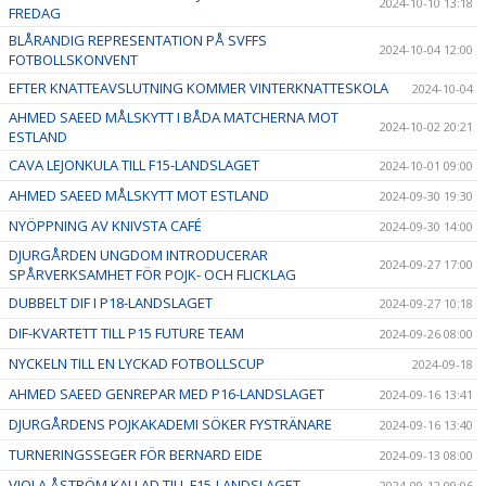
2024-10-10 13:18
FREDAG
BLÅRANDIG REPRESENTATION PÅ SVFFS
2024-10-04 12:00
FOTBOLLSKONVENT
EFTER KNATTEAVSLUTNING KOMMER VINTERKNATTESKOLA
2024-10-04
AHMED SAEED MÅLSKYTT I BÅDA MATCHERNA MOT
2024-10-02 20:21
ESTLAND
CAVA LEJONKULA TILL F15-LANDSLAGET
2024-10-01 09:00
AHMED SAEED MÅLSKYTT MOT ESTLAND
2024-09-30 19:30
NYÖPPNING AV KNIVSTA CAFÉ
2024-09-30 14:00
DJURGÅRDEN UNGDOM INTRODUCERAR
2024-09-27 17:00
SPÅRVERKSAMHET FÖR POJK- OCH FLICKLAG
DUBBELT DIF I P18-LANDSLAGET
2024-09-27 10:18
DIF-KVARTETT TILL P15 FUTURE TEAM
2024-09-26 08:00
NYCKELN TILL EN LYCKAD FOTBOLLSCUP
2024-09-18
AHMED SAEED GENREPAR MED P16-LANDSLAGET
2024-09-16 13:41
DJURGÅRDENS POJKAKADEMI SÖKER FYSTRÄNARE
2024-09-16 13:40
TURNERINGSSEGER FÖR BERNARD EIDE
2024-09-13 08:00
VIOLA ÅSTRÖM KALLAD TILL F15-LANDSLAGET
2024-09-12 09:06