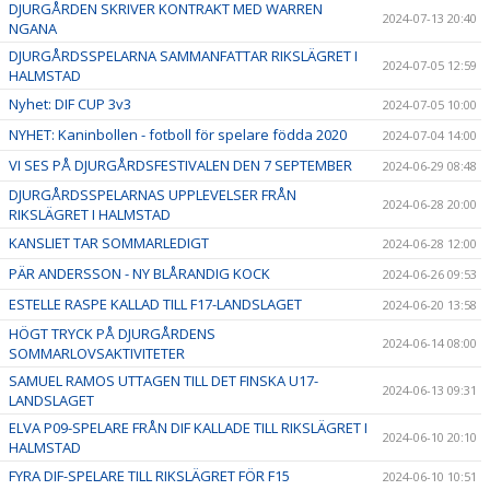
DJURGÅRDEN SKRIVER KONTRAKT MED WARREN
2024-07-13 20:40
NGANA
DJURGÅRDSSPELARNA SAMMANFATTAR RIKSLÄGRET I
2024-07-05 12:59
HALMSTAD
Nyhet: DIF CUP 3v3
2024-07-05 10:00
NYHET: Kaninbollen - fotboll för spelare födda 2020
2024-07-04 14:00
VI SES PÅ DJURGÅRDSFESTIVALEN DEN 7 SEPTEMBER
2024-06-29 08:48
DJURGÅRDSSPELARNAS UPPLEVELSER FRÅN
2024-06-28 20:00
RIKSLÄGRET I HALMSTAD
KANSLIET TAR SOMMARLEDIGT
2024-06-28 12:00
PÄR ANDERSSON - NY BLÅRANDIG KOCK
2024-06-26 09:53
ESTELLE RASPE KALLAD TILL F17-LANDSLAGET
2024-06-20 13:58
HÖGT TRYCK PÅ DJURGÅRDENS
2024-06-14 08:00
SOMMARLOVSAKTIVITETER
SAMUEL RAMOS UTTAGEN TILL DET FINSKA U17-
2024-06-13 09:31
LANDSLAGET
ELVA P09-SPELARE FRÅN DIF KALLADE TILL RIKSLÄGRET I
2024-06-10 20:10
HALMSTAD
FYRA DIF-SPELARE TILL RIKSLÄGRET FÖR F15
2024-06-10 10:51