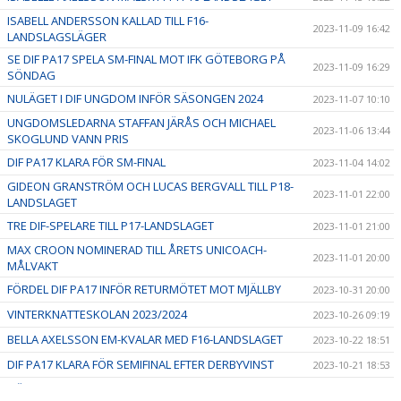
ISABELL ANDERSSON KALLAD TILL F16-
2023-11-09 16:42
LANDSLAGSLÄGER
SE DIF PA17 SPELA SM-FINAL MOT IFK GÖTEBORG PÅ
2023-11-09 16:29
SÖNDAG
NULÄGET I DIF UNGDOM INFÖR SÄSONGEN 2024
2023-11-07 10:10
UNGDOMSLEDARNA STAFFAN JÄRÅS OCH MICHAEL
2023-11-06 13:44
SKOGLUND VANN PRIS
DIF PA17 KLARA FÖR SM-FINAL
2023-11-04 14:02
GIDEON GRANSTRÖM OCH LUCAS BERGVALL TILL P18-
2023-11-01 22:00
LANDSLAGET
TRE DIF-SPELARE TILL P17-LANDSLAGET
2023-11-01 21:00
MAX CROON NOMINERAD TILL ÅRETS UNICOACH-
2023-11-01 20:00
MÅLVAKT
FÖRDEL DIF PA17 INFÖR RETURMÖTET MOT MJÄLLBY
2023-10-31 20:00
VINTERKNATTESKOLAN 2023/2024
2023-10-26 09:19
BELLA AXELSSON EM-KVALAR MED F16-LANDSLAGET
2023-10-22 18:51
DIF PA17 KLARA FÖR SEMIFINAL EFTER DERBYVINST
2023-10-21 18:53
HÖSTLOVSAKTIVITETER - vecka 44
2023-10-10 16:30