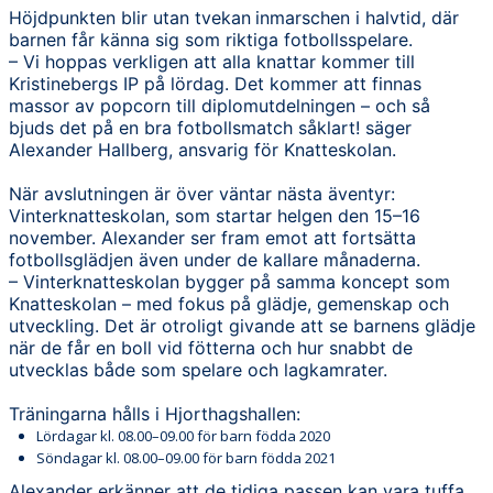
Höjdpunkten blir utan tvekan
inmarschen i halvtid, där
barnen får känna sig som riktiga fotbollsspelare.
– Vi hoppas verkligen att alla knattar kommer till
Kristinebergs IP på lördag. Det kommer att finnas
massor av popcorn till diplomutdelningen – och så
bjuds det på en bra fotbollsmatch såklart! säger
Alexander Hallberg, ansvarig för Knatteskolan.
När avslutningen är över väntar nästa äventyr:
Vinterknatteskolan, som startar helgen den 15–16
november. Alexander ser fram emot att fortsätta
fotbollsglädjen även under de kallare månaderna.
– Vinterknatteskolan bygger på samma koncept som
Knatteskolan – med fokus på glädje, gemenskap och
utveckling. Det är otroligt givande att se barnens glädje
när de får en boll vid fötterna och hur snabbt de
utvecklas både som spelare och lagkamrater.
Träningarna hålls i Hjorthagshallen:
Lördagar kl. 08.00–09.00 för barn födda 2020
Söndagar kl. 08.00–09.00 för barn födda 2021
Alexander erkänner att de tidiga passen kan vara tuffa