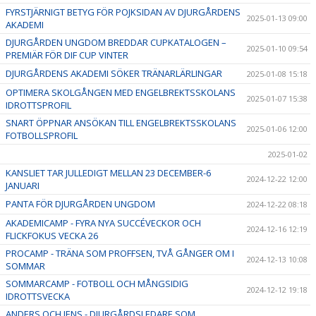
FYRSTJÄRNIGT BETYG FÖR POJKSIDAN AV DJURGÅRDENS
2025-01-13 09:00
AKADEMI
DJURGÅRDEN UNGDOM BREDDAR CUPKATALOGEN –
2025-01-10 09:54
PREMIÄR FÖR DIF CUP VINTER
DJURGÅRDENS AKADEMI SÖKER TRÄNARLÄRLINGAR
2025-01-08 15:18
OPTIMERA SKOLGÅNGEN MED ENGELBREKTSSKOLANS
2025-01-07 15:38
IDROTTSPROFIL
SNART ÖPPNAR ANSÖKAN TILL ENGELBREKTSSKOLANS
2025-01-06 12:00
FOTBOLLSPROFIL
2025-01-02
KANSLIET TAR JULLEDIGT MELLAN 23 DECEMBER-6
2024-12-22 12:00
JANUARI
PANTA FÖR DJURGÅRDEN UNGDOM
2024-12-22 08:18
AKADEMICAMP - FYRA NYA SUCCÉVECKOR OCH
2024-12-16 12:19
FLICKFOKUS VECKA 26
PROCAMP - TRÄNA SOM PROFFSEN, TVÅ GÅNGER OM I
2024-12-13 10:08
SOMMAR
SOMMARCAMP - FOTBOLL OCH MÅNGSIDIG
2024-12-12 19:18
IDROTTSVECKA
ANDERS OCH JENS - DJURGÅRDSLEDARE SOM