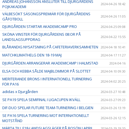
ANDREAS JOHANSSON ANSLUTER TILL DJURGÅRDENS
2024-04-26 18:42
POJKAKADEMI
VÄLBESÖKT SÄSONGSPREMIÄR FÖR DJURGÅRDENS
2024-04-26 11:05
GÅFOTBOLL
DJURGÅRDEN STARTAR AKADEMICAMP PRO
2024-04-25 09:08
SKÖNA VINSTER FÖR DJURGÅRDENS 08:OR PÅ
2024-04-22 15:55
LANDSLAGSUPPDRAG
BLÅRANDIG NYSATSNING PÅ CAFETERIAVERKSAMHETEN
2024-04-18 10:41
MATCHKLIMATHELG DEN 18-19 MAJ
2024-04-17 11:27
DJURGÅRDEN ARRANGERAR AKADEMICAMP I HALMSTAD
2024-04-16
ELSA OCH KEBBA SÅLDE MAJBLOMMOR PÅ SLOTTET
2024-04-10 09:30
MERITERANDE BRONS I INTERNATIONELL TURNERING
2024-04-02 20:25
FÖR PA16
adidas x Djurgården
2024-03-27 10:48
SE PA19 SPELA SEMIFINAL I LIGACUPEN IKVÄLL
2024-03-27 09:23
DIF-DUO SPELAR FUTURE TEAM-TURNERING I BELGIEN
2024-03-26 13:19
SE PA16 SPELA TURNERING MOT INTERNATIONELLT
2024-03-26 12:15
MOTSTÅND
MÄRTA TILL F18-LANDSLAGSLÄGER PÅ BOSÖN I APRIL
2024-03-19 19:35