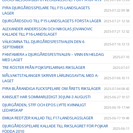
FYRA DJURGÅRDSSPELARE TILL F15-LANDSLAGETS
2025-07-22 09:58
LÄGER
DJURGÅRDSDUO TILL P15-LANDSLAGETS FÖRSTA LÄGER
2025-07-21 12:56
ALEXANDER ANDERSSON OCH NIKOLAS JOVANOVIC
2025-07-21 12:52
KALLADE TILL P16-LANDSLAGET
VÄLKOMNA TILL DJURGÅRDSFESTIVALEN DEN 6
2025-07-16 13:13
SEPTEMBER
PANTAMERA x DJURGÅRDSFESTIVALEN – VINN EN HELDAG
2025-07-10
MED LAGET
TRE RÖSTER FRÅN POJKSPELARNAS RIKSLÄGER
2025-07-07
MÅLVAKTSTALANGER SKRIVER LÄRLINGSAVTAL MED A-
2025-07-06 10:11
LAGET
FYRA BLÅRANDIGA FLICKSPELARE OM ÅRETS RIKSLÄGER
2025-07-04 08:42
KANSLIET HAR SOMMARLEDIGT 30 JUNI-3 AUGUSTI
2025-06-27 10:57
DJURGÅRDEN, STFF OCH EPOS LYFTE KVINNLIGT
2025-06-19 17:44
LEDARSKAP
EMILIA REDTZER KALLAD TILL F17-LANDSLAGSLÄGER
2025-06-17 19:49
DJURGÅRDSSPELARE KALLADE TILL RIKSLÄGRET FÖR POJKAR
2025-06-11
FÖDDA 2010