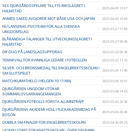
SEX DJURGÅRDSSPELARE TILL F15-RIKSLÄGRET I
2025-06-09 13:07
HALMSTAD
AHMED SAEED AVGJORDE MOT BÅDE USA OCH JAPAN
2025-06-09 12:09
NU LANSERAS PIVOTEAM FÖR ALLA SVENSKA
2025-05-27 11:00
UNGDOMSLAG
BLÅRANDIGA TALANGER TILL UTVECKLINGSLÄGRET I
2025-05-27 08:40
HALMSTAD
DIF-DUO PÅ LANDSLAGSUPPDRAG
2025-05-23 08:38
TEMAKVÄLL FÖR KVINNLIGA LEDARE I FOTBOLLEN
2025-05-22 11:10
SILVER- OCH BRONSMEDALJ TILL ENGELBREKTSSKOLAN I
2025-05-09 11:49
SM-SLUTSPELET
MATCHKLIMATHELG I HELGEN 10-11 MAJ
2025-05-09 10:01
DJURGÅRDEN UNGDOM UTÖKAR
2025-05-08 14:35
SOMMARLOVSARRANGEMANGEN
DJURGÅRDEN FOTBOLLS FÖRSTA ALUMNITRÄFF
2025-05-06 20:58
DJURGÅRDENS AKADEMI HÖLL I FLICKAKADEMIDAG PÅ
2025-05-06 20:40
BOSÖN
DUBBLA SM-FINALER FÖR ENGELBREKTSSKOLAN
2025-04-30 09:25
LYCKAD START FÖR KNATTESKOLAN - ÖVER 500 BARN