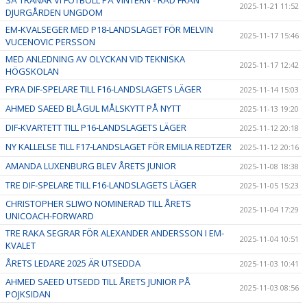
2025-11-21 11:52
DJURGÅRDEN UNGDOM
EM-KVALSEGER MED P18-LANDSLAGET FÖR MELVIN
2025-11-17 15:46
VUCENOVIC PERSSON
MED ANLEDNING AV OLYCKAN VID TEKNISKA
2025-11-17 12:42
HÖGSKOLAN
FYRA DIF-SPELARE TILL F16-LANDSLAGETS LÄGER
2025-11-14 15:03
AHMED SAEED BLÅGUL MÅLSKYTT PÅ NYTT
2025-11-13 19:20
DIF-KVARTETT TILL P16-LANDSLAGETS LÄGER
2025-11-12 20:18
NY KALLELSE TILL F17-LANDSLAGET FÖR EMILIA REDTZER
2025-11-12 20:16
AMANDA LUXENBURG BLEV ÅRETS JUNIOR
2025-11-08 18:38
TRE DIF-SPELARE TILL F16-LANDSLAGETS LÄGER
2025-11-05 15:23
CHRISTOPHER SLIWO NOMINERAD TILL ÅRETS
2025-11-04 17:29
UNICOACH-FORWARD
TRE RAKA SEGRAR FÖR ALEXANDER ANDERSSON I EM-
2025-11-04 10:51
KVALET
ÅRETS LEDARE 2025 ÄR UTSEDDA
2025-11-03 10:41
AHMED SAEED UTSEDD TILL ÅRETS JUNIOR PÅ
2025-11-03 08:56
POJKSIDAN