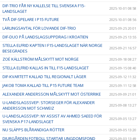
DIF-TRIO FÅR NY KALLELSE TILL SVENSKA F15-
2025-10-01 08:58
LANDSLAGET
TVÅ DIF-SPELARE I P15 FUTURE
2025-10-01 08:56
LÄRLINGSAVTAL FÖR LOVANDE DIF-TRIO
2025-09-25 20:01
DIF-DUO PÅ LANDSLAGSUPPDRAG I KROATIEN
2025-09-25 13:55
STELLA ELFRID KAPTEN I F15-LANDSLAGET NÄR NORGE
2025-09-21 16:57
BESEGRADES
ZOË KÄLLSTRÖM MÅLSKYTT MOT NORGE
2025-09-18 08:27
STELLA ELFRID KALLAS IN TILL F15-LANDSLAGET
2025-09-15 08:40
DIF-KVARTETT KALLAD TILL REGIONALT LÄGER
2025-09-12 11:32
JAKOB TOMA KALLAD TILL P15 FUTURE TEAM
2025-09-11 12:58
ALEXANDER ANDERSSON MÅLSKYTT MOT ÖSTERRIKE
2025-09-09 21:01
U-LANDSLAGSSVEP: STORSEGER FÖR ALEXANDER
2025-09-08 13:27
ANDERSSON MOT SCHWEIZ
U-LANDSLAGSSVEP: NY ASSIST AV AHMED SAEED FÖR
2025-09-05 13:27
SVENSKA P17-LANDSLAGET
NU SLÄPPS BLÅRANDIGA RÖTTER
2025-09-05 13:20
DJURGÅRDEN FOTBOLL STARTAR UNGDOMSFOND
2025-09-03 13:49