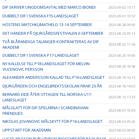
DIF SKRIVER UNGDOMSAVTAL MED MARCO BIONDI
2025-09-02 15:17
DUBBELT DIF I SVENSKA F15-LANDSLAGET
2025-09-01 19:57
HÖSTENS MATCHKLIMATHELG 13-14 SEPTEMBER
2025-08-28 09:00
DET HÄNDER PÅ DJURGÅRDSFESTIVALEN 6 SEPTEMBER
2025-08-26 09:13
TVÅ BLÅRANDIGA TALANGER KONTRAKTERAS AV DIF
2025-08-22 11:56
AKADEMI
DUBBELT DIF I SVENSKA P17-LANDSLAGET
2025-08-20 19:00
NY KALLELSE TILL P18-LANDSLAGET FÖR MELVIN
2025-08-20 18:58
VUCENOVIC PERSSON
ALEXANDER ANDERSSON KALLAD TILL P16-LANDSLAGET
2025-08-19 16:15
DJURGÅRDEN OCH ENGELBREKTSSKOLAN FIRAR 20 ÅR
2025-08-18 14:05
BERNARD EIDE ÅTER UTTAGEN TILL NORSKA U17-
2025-08-15 17:23
LANDSLAGET
MÅLGLATT FÖR DIF-SPELARNA I SCANDINAVIAN
2025-08-07 10:05
FRIENDLIES
NIKOLAS JOVANOVIC MÅLSKYTT FÖR P16-LANDSLAGET
2025-08-05 09:20
UPPSTART FÖR AKADEMIN
2025-08-02 08:00
LUCAS NILSSON BLIR UTVECKLINGSCHEF FÖR PA16-PA19
2025-07-24 13:06