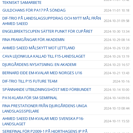
TEKNISKT SAMARBETE
GULDCHANS FÖR PA17 PÅ SÖNDAG
2024-11-01 10:18
DIF-TRIO PÅ LANDSLAGSUPPDRAG OCH NYTT MÅL FRÅN
2024-10-31 09:58
AHMED SAEED
ENGELBREKTSCUPEN SÄTTER PUNKT FÖR CUPÅRET
2024-10-30 13:34
FINA FRAMGÅNGAR FÖR AKADEMIN
2024-10-29 08:14
AHMED SAEED MÅLSKYTT MOT LETTLAND
2024-10-26 13:20
CAVA LEJONKULA KALLAD TILL F15-LANDSLAGET
2024-10-26 13:19
DJURGÅRDENS NYSATSNING: EN AKADEMI
2024-10-23 16:57
BERNARD EIDE EM-KVALAR MED NORGES U16
2024-10-21 13:43
DIF-TRIO TILL P15 FUTURE TEAM
2024-10-16
SPÄNNANDE UTBILDNINGSHÖST MED FÖRBUNDET
2024-10-14 10:00
PA16 KLARA FÖR SM-SEMIFINAL
2024-10-14 09:06
FINA PRESTATIONER FRÅN DJURGÅRDENS UNGA
2024-10-13 08:44
LANDSLAGSSPELARE
AHMED SAEED EM-KVALAR MED SVENSKA P16-
2024-10-11 15:53
LANDSLAGET
SERIEFINAL FÖR P2009-1 PÅ HJORTHAGENS IP PÅ