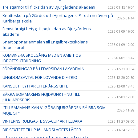
Tre stjärnor till flicksidan av Djurgårdens akademi
2026-01-15 16:04
Knatteskola på Gärdet och Hjorthagens IP - och nu även på
2026-01-14
Karlbergs skola
Femstjärnigt betyg till pojksidan av Djurgårdens
2026-01-09 16:00
akademi
Snart öppnar anmälan till Engelbrektsskolans
2026-01-09 12:00
fotbollsprofil
KOMBINERA SKOLGÅNG MED EN AMBITIÖS
2026-01-05 13:47
IDROTTSUTBILDNING
FÖRÄNDRINGAR PÅ LEDARSIDAN I AKADEMIN
2025-12-31 09:54
UNGDOMSAVTAL FÖR LOVANDE DIF-TRIO
2025-12-20 20:50
KANSLIET FLYTTAR EFTER ÅRSSKIFTET
2025-12-08 18:46
SÄKRA SOMMARENS HÖJDPUNKT - NU TILL
2025-12-01 12:00
JULKLAPPSPRIS!
"TILLSAMMANS KAN VI GÖRA DJURGÅRDEN SÅ BRA SOM
2025-11-28
MÖJLIGT"
VINTERNS ROLIGASTE 5V5-CUP ÄR TILLBAKA
2025-11-27 09:00
DIF-SEXTETT TILL P16-LANDSLAGETS LÄGER
2025-11-24 12:33
SÅ TRÄNAR VI FOTBOLL PÅ VINTERN - RÅD FRÅN