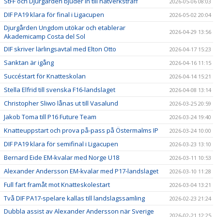
StFF och Djurgården bjuder in till nätverksträff
2026-05-06 08:03
DIF PA19 klara för final i Ligacupen
2026-05-02 20:04
Djurgården Ungdom utökar och etablerar
2026-04-29 13:56
Akademicamp Costa del Sol
DIF skriver lärlingsavtal med Elton Otto
2026-04-17 15:23
Sanktan är igång
2026-04-16 11:15
Succéstart för Knatteskolan
2026-04-14 15:21
Stella Elfrid till svenska F16-landslaget
2026-04-08 13:14
Christopher Sliwo lånas ut till Vasalund
2026-03-25 20:59
Jakob Toma till P16 Future Team
2026-03-24 19:40
Knatteuppstart och prova på-pass på Östermalms IP
2026-03-24 10:00
DIF PA19 klara för semifinal i Ligacupen
2026-03-23 13:10
Bernard Eide EM-kvalar med Norge U18
2026-03-11 10:53
Alexander Andersson EM-kvalar med P17-landslaget
2026-03-10 11:28
Full fart framåt mot Knatteskolestart
2026-03-04 13:21
Två DIF PA17-spelare kallas till landslagssamling
2026-02-23 21:24
Dubbla assist av Alexander Andersson när Sverige
2026-02-21 12:25