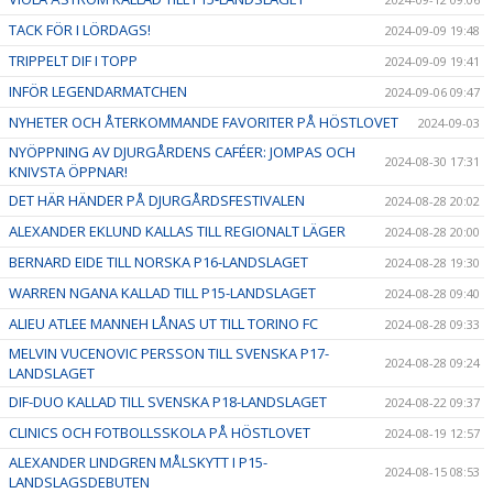
TACK FÖR I LÖRDAGS!
2024-09-09 19:48
TRIPPELT DIF I TOPP
2024-09-09 19:41
INFÖR LEGENDARMATCHEN
2024-09-06 09:47
NYHETER OCH ÅTERKOMMANDE FAVORITER PÅ HÖSTLOVET
2024-09-03
NYÖPPNING AV DJURGÅRDENS CAFÉER: JOMPAS OCH
2024-08-30 17:31
KNIVSTA ÖPPNAR!
DET HÄR HÄNDER PÅ DJURGÅRDSFESTIVALEN
2024-08-28 20:02
ALEXANDER EKLUND KALLAS TILL REGIONALT LÄGER
2024-08-28 20:00
BERNARD EIDE TILL NORSKA P16-LANDSLAGET
2024-08-28 19:30
WARREN NGANA KALLAD TILL P15-LANDSLAGET
2024-08-28 09:40
ALIEU ATLEE MANNEH LÅNAS UT TILL TORINO FC
2024-08-28 09:33
MELVIN VUCENOVIC PERSSON TILL SVENSKA P17-
2024-08-28 09:24
LANDSLAGET
DIF-DUO KALLAD TILL SVENSKA P18-LANDSLAGET
2024-08-22 09:37
CLINICS OCH FOTBOLLSSKOLA PÅ HÖSTLOVET
2024-08-19 12:57
ALEXANDER LINDGREN MÅLSKYTT I P15-
2024-08-15 08:53
LANDSLAGSDEBUTEN