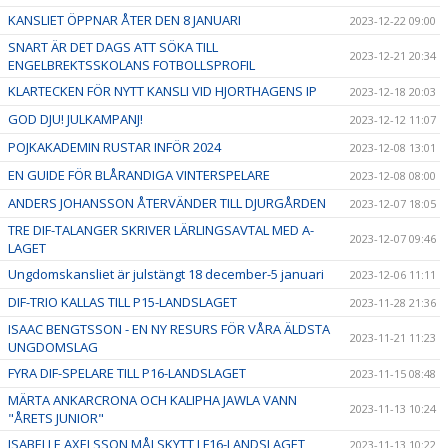
KANSLIET ÖPPNAR ÅTER DEN 8 JANUARI
2023-12-22 09:00
SNART ÄR DET DAGS ATT SÖKA TILL
2023-12-21 20:34
ENGELBREKTSSKOLANS FOTBOLLSPROFIL
KLARTECKEN FÖR NYTT KANSLI VID HJORTHAGENS IP
2023-12-18 20:03
GOD DJU! JULKAMPANJ!
2023-12-12 11:07
POJKAKADEMIN RUSTAR INFÖR 2024
2023-12-08 13:01
EN GUIDE FÖR BLÅRANDIGA VINTERSPELARE
2023-12-08 08:00
ANDERS JOHANSSON ÅTERVÄNDER TILL DJURGÅRDEN
2023-12-07 18:05
TRE DIF-TALANGER SKRIVER LÄRLINGSAVTAL MED A-
2023-12-07 09:46
LAGET
Ungdomskansliet är julstängt 18 december-5 januari
2023-12-06 11:11
DIF-TRIO KALLAS TILL P15-LANDSLAGET
2023-11-28 21:36
ISAAC BENGTSSON - EN NY RESURS FÖR VÅRA ÄLDSTA
2023-11-21 11:23
UNGDOMSLAG
FYRA DIF-SPELARE TILL P16-LANDSLAGET
2023-11-15 08:48
MÄRTA ANKARCRONA OCH KALIPHA JAWLA VANN
2023-11-13 10:24
"ÅRETS JUNIOR"
ISABELLE AXELSSON MÅLSKYTT I F16-LANDSLAGET
2023-11-13 10:22