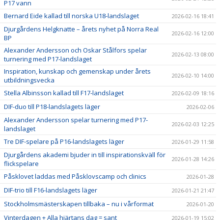
P17 vann
Bernard Eide kallad till norska U18-landslaget
2026-02-16 18:41
Djurgårdens Helgknatte – årets nyhet på Norra Real
2026-02-16 12:00
BP
Alexander Andersson och Oskar Stålfors spelar
2026-02-13 08:00
turnering med P17-landslaget
Inspiration, kunskap och gemenskap under årets
2026-02-10 14:00
utbildningsvecka
Stella Albinsson kallad till F17-landslaget
2026-02-09 18:16
DIF-duo till P18-landslagets läger
2026-02-06
Alexander Andersson spelar turnering med P17-
2026-02-03 12:25
landslaget
Tre DIF-spelare på P16-landslagets läger
2026-01-29 11:58
Djurgårdens akademi bjuder in till inspirationskväll för
2026-01-28 14:26
flickspelare
Påsklovet laddas med Påsklovscamp och clinics
2026-01-28
DIF-trio till F16-landslagets läger
2026-01-21 21:47
Stockholmsmästerskapen tillbaka – nu i vårformat
2026-01-20
Vinterdagen + Alla hjärtans dag = sant
2026-01-19 15:02