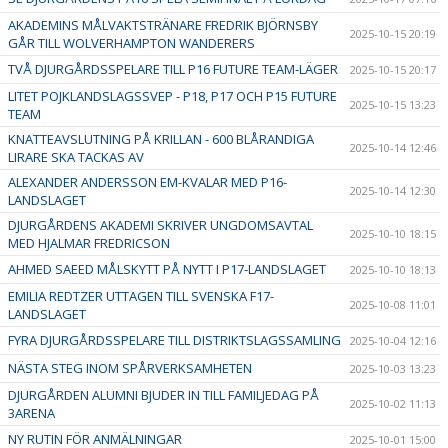
AKADEMINS MÅLVAKTSTRÄNARE FREDRIK BJÖRNSBY
2025-10-15 20:19
GÅR TILL WOLVERHAMPTON WANDERERS
TVÅ DJURGÅRDSSPELARE TILL P16 FUTURE TEAM-LÄGER
2025-10-15 20:17
LITET POJKLANDSLAGSSVEP - P18, P17 OCH P15 FUTURE
2025-10-15 13:23
TEAM
KNATTEAVSLUTNING PÅ KRILLAN - 600 BLÅRANDIGA
2025-10-14 12:46
LIRARE SKA TACKAS AV
ALEXANDER ANDERSSON EM-KVALAR MED P16-
2025-10-14 12:30
LANDSLAGET
DJURGÅRDENS AKADEMI SKRIVER UNGDOMSAVTAL
2025-10-10 18:15
MED HJALMAR FREDRICSON
AHMED SAEED MÅLSKYTT PÅ NYTT I P17-LANDSLAGET
2025-10-10 18:13
EMILIA REDTZER UTTAGEN TILL SVENSKA F17-
2025-10-08 11:01
LANDSLAGET
FYRA DJURGÅRDSSPELARE TILL DISTRIKTSLAGSSAMLING
2025-10-04 12:16
NÄSTA STEG INOM SPÅRVERKSAMHETEN
2025-10-03 13:23
DJURGÅRDEN ALUMNI BJUDER IN TILL FAMILJEDAG PÅ
2025-10-02 11:13
3ARENA
NY RUTIN FÖR ANMÄLNINGAR
2025-10-01 15:00