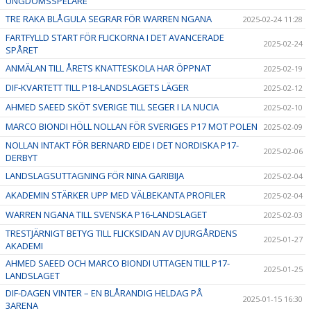
UNGDOMSSPELARE
TRE RAKA BLÅGULA SEGRAR FÖR WARREN NGANA
2025-02-24 11:28
FARTFYLLD START FÖR FLICKORNA I DET AVANCERADE
2025-02-24
SPÅRET
ANMÄLAN TILL ÅRETS KNATTESKOLA HAR ÖPPNAT
2025-02-19
DIF-KVARTETT TILL P18-LANDSLAGETS LÄGER
2025-02-12
AHMED SAEED SKÖT SVERIGE TILL SEGER I LA NUCIA
2025-02-10
MARCO BIONDI HÖLL NOLLAN FÖR SVERIGES P17 MOT POLEN
2025-02-09
NOLLAN INTAKT FÖR BERNARD EIDE I DET NORDISKA P17-
2025-02-06
DERBYT
LANDSLAGSUTTAGNING FÖR NINA GARIBIJA
2025-02-04
AKADEMIN STÄRKER UPP MED VÄLBEKANTA PROFILER
2025-02-04
WARREN NGANA TILL SVENSKA P16-LANDSLAGET
2025-02-03
TRESTJÄRNIGT BETYG TILL FLICKSIDAN AV DJURGÅRDENS
2025-01-27
AKADEMI
AHMED SAEED OCH MARCO BIONDI UTTAGEN TILL P17-
2025-01-25
LANDSLAGET
DIF-DAGEN VINTER – EN BLÅRANDIG HELDAG PÅ
2025-01-15 16:30
3ARENA