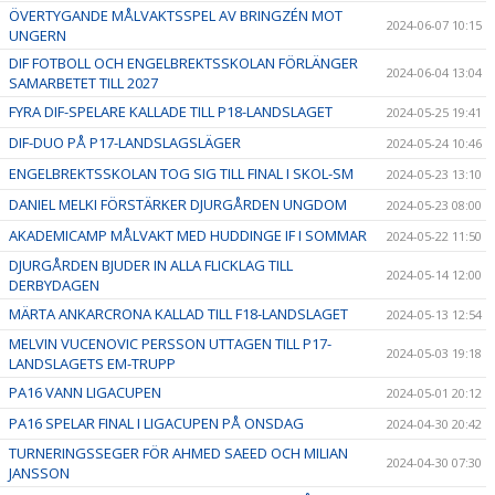
ÖVERTYGANDE MÅLVAKTSSPEL AV BRINGZÉN MOT
2024-06-07 10:15
UNGERN
DIF FOTBOLL OCH ENGELBREKTSSKOLAN FÖRLÄNGER
2024-06-04 13:04
SAMARBETET TILL 2027
FYRA DIF-SPELARE KALLADE TILL P18-LANDSLAGET
2024-05-25 19:41
DIF-DUO PÅ P17-LANDSLAGSLÄGER
2024-05-24 10:46
ENGELBREKTSSKOLAN TOG SIG TILL FINAL I SKOL-SM
2024-05-23 13:10
DANIEL MELKI FÖRSTÄRKER DJURGÅRDEN UNGDOM
2024-05-23 08:00
AKADEMICAMP MÅLVAKT MED HUDDINGE IF I SOMMAR
2024-05-22 11:50
DJURGÅRDEN BJUDER IN ALLA FLICKLAG TILL
2024-05-14 12:00
DERBYDAGEN
MÄRTA ANKARCRONA KALLAD TILL F18-LANDSLAGET
2024-05-13 12:54
MELVIN VUCENOVIC PERSSON UTTAGEN TILL P17-
2024-05-03 19:18
LANDSLAGETS EM-TRUPP
PA16 VANN LIGACUPEN
2024-05-01 20:12
PA16 SPELAR FINAL I LIGACUPEN PÅ ONSDAG
2024-04-30 20:42
TURNERINGSSEGER FÖR AHMED SAEED OCH MILIAN
2024-04-30 07:30
JANSSON