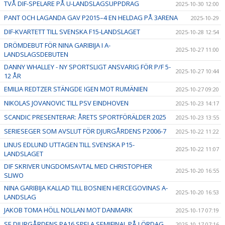
TVÅ DIF-SPELARE PÅ U-LANDSLAGSUPPDRAG
2025-10-30 12:00
PANT OCH LAGANDA GAV P2015–4 EN HELDAG PÅ 3ARENA
2025-10-29
DIF-KVARTETT TILL SVENSKA F15-LANDSLAGET
2025-10-28 12:54
DRÖMDEBUT FÖR NINA GARIBIJA I A-
2025-10-27 11:00
LANDSLAGSDEBUTEN
DANNY WHALLEY - NY SPORTSLIGT ANSVARIG FÖR P/F 5-
2025-10-27 10:44
12 ÅR
EMILIA REDTZER STÄNGDE IGEN MOT RUMÄNIEN
2025-10-27 09:20
NIKOLAS JOVANOVIC TILL PSV EINDHOVEN
2025-10-23 14:17
SCANDIC PRESENTERAR: ÅRETS SPORTFÖRÄLDER 2025
2025-10-23 13:55
SERIESEGER SOM AVSLUT FÖR DJURGÅRDENS P2006-7
2025-10-22 11:22
LINUS EDLUND UTTAGEN TILL SVENSKA P15-
2025-10-22 11:07
LANDSLAGET
DIF SKRIVER UNGDOMSAVTAL MED CHRISTOPHER
2025-10-20 16:55
SLIWO
NINA GARIBIJA KALLAD TILL BOSNIEN HERCEGOVINAS A-
2025-10-20 16:53
LANDSLAG
JAKOB TOMA HÖLL NOLLAN MOT DANMARK
2025-10-17 07:19
SE DJURGÅRDENS PA16 SPELA SEMIFINAL PÅ LÖRDAG
2025-10-17 07:16