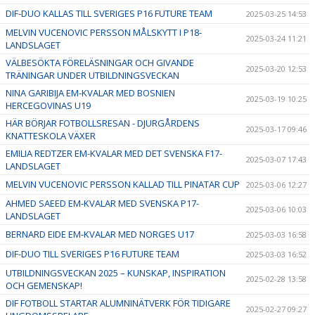
DIF-DUO KALLAS TILL SVERIGES P16 FUTURE TEAM
2025-03-25 14:53
MELVIN VUCENOVIC PERSSON MÅLSKYTT I P18-
2025-03-24 11:21
LANDSLAGET
VÄLBESÖKTA FÖRELÄSNINGAR OCH GIVANDE
2025-03-20 12:53
TRÄNINGAR UNDER UTBILDNINGSVECKAN
NINA GARIBIJA EM-KVALAR MED BOSNIEN
2025-03-19 10:25
HERCEGOVINAS U19
HÄR BÖRJAR FOTBOLLSRESAN - DJURGÅRDENS
2025-03-17 09:46
KNATTESKOLA VÄXER
EMILIA REDTZER EM-KVALAR MED DET SVENSKA F17-
2025-03-07 17:43
LANDSLAGET
MELVIN VUCENOVIC PERSSON KALLAD TILL PINATAR CUP
2025-03-06 12:27
AHMED SAEED EM-KVALAR MED SVENSKA P17-
2025-03-06 10:03
LANDSLAGET
BERNARD EIDE EM-KVALAR MED NORGES U17
2025-03-03 16:58
DIF-DUO TILL SVERIGES P16 FUTURE TEAM
2025-03-03 16:52
UTBILDNINGSVECKAN 2025 – KUNSKAP, INSPIRATION
2025-02-28 13:58
OCH GEMENSKAP!
DIF FOTBOLL STARTAR ALUMNINÄTVERK FÖR TIDIGARE
2025-02-27 09:27