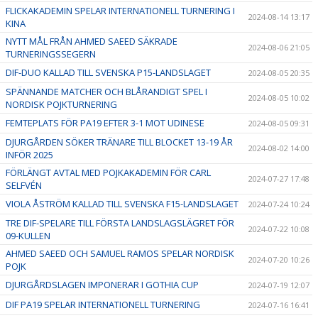
FLICKAKADEMIN SPELAR INTERNATIONELL TURNERING I
2024-08-14 13:17
KINA
NYTT MÅL FRÅN AHMED SAEED SÄKRADE
2024-08-06 21:05
TURNERINGSSEGERN
DIF-DUO KALLAD TILL SVENSKA P15-LANDSLAGET
2024-08-05 20:35
SPÄNNANDE MATCHER OCH BLÅRANDIGT SPEL I
2024-08-05 10:02
NORDISK POJKTURNERING
FEMTEPLATS FÖR PA19 EFTER 3-1 MOT UDINESE
2024-08-05 09:31
DJURGÅRDEN SÖKER TRÄNARE TILL BLOCKET 13-19 ÅR
2024-08-02 14:00
INFÖR 2025
FÖRLÄNGT AVTAL MED POJKAKADEMIN FÖR CARL
2024-07-27 17:48
SELFVÉN
VIOLA ÅSTRÖM KALLAD TILL SVENSKA F15-LANDSLAGET
2024-07-24 10:24
TRE DIF-SPELARE TILL FÖRSTA LANDSLAGSLÄGRET FÖR
2024-07-22 10:08
09-KULLEN
AHMED SAEED OCH SAMUEL RAMOS SPELAR NORDISK
2024-07-20 10:26
POJK
DJURGÅRDSLAGEN IMPONERAR I GOTHIA CUP
2024-07-19 12:07
DIF PA19 SPELAR INTERNATIONELL TURNERING
2024-07-16 16:41