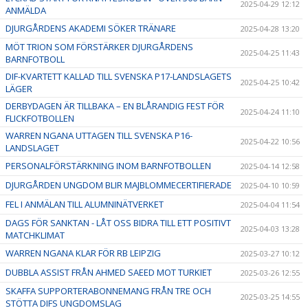
2025-04-29 12:12
ANMÄLDA
DJURGÅRDENS AKADEMI SÖKER TRÄNARE
2025-04-28 13:20
MÖT TRION SOM FÖRSTÄRKER DJURGÅRDENS
2025-04-25 11:43
BARNFOTBOLL
DIF-KVARTETT KALLAD TILL SVENSKA P17-LANDSLAGETS
2025-04-25 10:42
LÄGER
DERBYDAGEN ÄR TILLBAKA – EN BLÅRANDIG FEST FÖR
2025-04-24 11:10
FLICKFOTBOLLEN
WARREN NGANA UTTAGEN TILL SVENSKA P16-
2025-04-22 10:56
LANDSLAGET
PERSONALFÖRSTÄRKNING INOM BARNFOTBOLLEN
2025-04-14 12:58
DJURGÅRDEN UNGDOM BLIR MAJBLOMMECERTIFIERADE
2025-04-10 10:59
FEL I ANMÄLAN TILL ALUMNINÄTVERKET
2025-04-04 11:54
DAGS FÖR SANKTAN - LÅT OSS BIDRA TILL ETT POSITIVT
2025-04-03 13:28
MATCHKLIMAT
WARREN NGANA KLAR FÖR RB LEIPZIG
2025-03-27 10:12
DUBBLA ASSIST FRÅN AHMED SAEED MOT TURKIET
2025-03-26 12:55
SKAFFA SUPPORTERABONNEMANG FRÅN TRE OCH
2025-03-25 14:55
STÖTTA DIFS UNGDOMSLAG