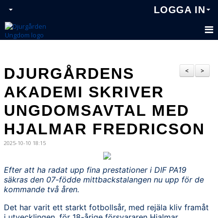
LOGGA IN
DJURGÅRDENS
<
>
AKADEMI SKRIVER
UNGDOMSAVTAL MED
HJALMAR FREDRICSON
2025-10-10 18:15
Efter att ha radat upp fina prestationer i DIF PA19
säkras den 07-födde mittbackstalangen nu upp för de
kommande två åren.
Det har varit ett starkt fotbollsår, med rejäla kliv framåt
i utvecklingen, för 18-årige försvararen Hjalmar