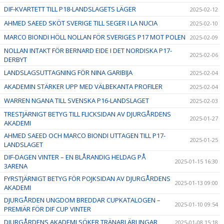
DIF-KVARTETT TILL P18-LANDSLAGETS LÄGER
2025-02-12
AHMED SAEED SKÖT SVERIGE TILL SEGER I LA NUCIA
2025-02-10
MARCO BIONDI HÖLL NOLLAN FÖR SVERIGES P17 MOT POLEN
2025-02-09
NOLLAN INTAKT FÖR BERNARD EIDE I DET NORDISKA P17-
2025-02-06
DERBYT
LANDSLAGSUTTAGNING FÖR NINA GARIBIJA
2025-02-04
AKADEMIN STÄRKER UPP MED VÄLBEKANTA PROFILER
2025-02-04
WARREN NGANA TILL SVENSKA P16-LANDSLAGET
2025-02-03
TRESTJÄRNIGT BETYG TILL FLICKSIDAN AV DJURGÅRDENS
2025-01-27
AKADEMI
AHMED SAEED OCH MARCO BIONDI UTTAGEN TILL P17-
2025-01-25
LANDSLAGET
DIF-DAGEN VINTER – EN BLÅRANDIG HELDAG PÅ
2025-01-15 16:30
3ARENA
FYRSTJÄRNIGT BETYG FÖR POJKSIDAN AV DJURGÅRDENS
2025-01-13 09:00
AKADEMI
DJURGÅRDEN UNGDOM BREDDAR CUPKATALOGEN –
2025-01-10 09:54
PREMIÄR FÖR DIF CUP VINTER
DJURGÅRDENS AKADEMI SÖKER TRÄNARLÄRLINGAR
2025-01-08 15:18