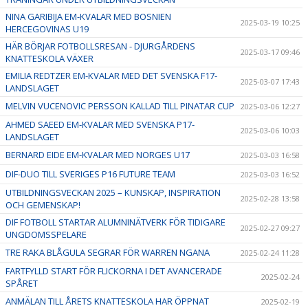
NINA GARIBIJA EM-KVALAR MED BOSNIEN
2025-03-19 10:25
HERCEGOVINAS U19
HÄR BÖRJAR FOTBOLLSRESAN - DJURGÅRDENS
2025-03-17 09:46
KNATTESKOLA VÄXER
EMILIA REDTZER EM-KVALAR MED DET SVENSKA F17-
2025-03-07 17:43
LANDSLAGET
MELVIN VUCENOVIC PERSSON KALLAD TILL PINATAR CUP
2025-03-06 12:27
AHMED SAEED EM-KVALAR MED SVENSKA P17-
2025-03-06 10:03
LANDSLAGET
BERNARD EIDE EM-KVALAR MED NORGES U17
2025-03-03 16:58
DIF-DUO TILL SVERIGES P16 FUTURE TEAM
2025-03-03 16:52
UTBILDNINGSVECKAN 2025 – KUNSKAP, INSPIRATION
2025-02-28 13:58
OCH GEMENSKAP!
DIF FOTBOLL STARTAR ALUMNINÄTVERK FÖR TIDIGARE
2025-02-27 09:27
UNGDOMSSPELARE
TRE RAKA BLÅGULA SEGRAR FÖR WARREN NGANA
2025-02-24 11:28
FARTFYLLD START FÖR FLICKORNA I DET AVANCERADE
2025-02-24
SPÅRET
ANMÄLAN TILL ÅRETS KNATTESKOLA HAR ÖPPNAT
2025-02-19