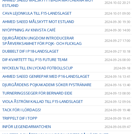
2024-10-02 20:21
ESTLAND
CAVA LEJONKULA TILL F15-LANDSLAGET
2024-10-01 09:00
AHMED SAEED MÅLSKYTT MOT ESTLAND
2024-09-30 19:30
NYÖPPNING AV KNIVSTA CAFÉ
2024-09-30 14:00
DJURGÅRDEN UNGDOM INTRODUCERAR
2024-09-27 17:00
SPÅRVERKSAMHET FÖR POJK- OCH FLICKLAG
DUBBELT DIF I P18-LANDSLAGET
2024-09-27 10:18
DIF-KVARTETT TILL P15 FUTURE TEAM
2024-09-26 08:00
NYCKELN TILL EN LYCKAD FOTBOLLSCUP
2024-09-18
AHMED SAEED GENREPAR MED P16-LANDSLAGET
2024-09-16 13:41
DJURGÅRDENS POJKAKADEMI SÖKER FYSTRÄNARE
2024-09-16 13:40
TURNERINGSSEGER FÖR BERNARD EIDE
2024-09-13 08:00
VIOLA ÅSTRÖM KALLAD TILL F15-LANDSLAGET
2024-09-12 09:06
TACK FÖR I LÖRDAGS!
2024-09-09 19:48
TRIPPELT DIF I TOPP
2024-09-09 19:41
INFÖR LEGENDARMATCHEN
2024-09-06 09:47