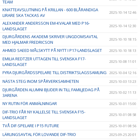
TEAM
KNATTEAVSLUTNING PÅ KRILLAN - 600 BLÅRANDIGA
2025-10-14 12:46
LIRARE SKA TACKAS AV
ALEXANDER ANDERSSON EM-KVALAR MED P16-
2025-10-14 12:30
LANDSLAGET
DJURGÅRDENS AKADEMI SKRIVER UNGDOMSAVTAL
2025-10-10 18:15
MED HJALMAR FREDRICSON
AHMED SAEED MÅLSKYTT PÅ NYTT I P17-LANDSLAGET
2025-10-10 18:13
EMILIA REDTZER UTTAGEN TILL SVENSKA F17-
2025-10-08 11:01
LANDSLAGET
FYRA DJURGÅRDSSPELARE TILL DISTRIKTSLAGSSAMLING
2025-10-04 12:16
NÄSTA STEG INOM SPÅRVERKSAMHETEN
2025-10-03 13:23
DJURGÅRDEN ALUMNI BJUDER IN TILL FAMILJEDAG PÅ
2025-10-02 11:13
3ARENA
NY RUTIN FÖR ANMÄLNINGAR
2025-10-01 15:00
DIF-TRIO FÅR NY KALLELSE TILL SVENSKA F15-
2025-10-01 08:58
LANDSLAGET
TVÅ DIF-SPELARE I P15 FUTURE
2025-10-01 08:56
LÄRLINGSAVTAL FÖR LOVANDE DIF-TRIO
2025-09-25 20:01