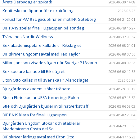
Årets Derbydag är spikad!
2026-06-30 14:08
Knatteskolan öppnar för extraträning
2026-06-26
Förlust för PA19 i Ligacupfinalen mot IFK Göteborg
2026-06-21 20:01
DIF PA19 spelar final i Ligacupen på söndag
2026-06-18 15:27
Träna hos Nordic Wellness
2026-06-17 09:57
Sex akademispelare kallade till Rikslägret
2026-06-08 21:01
DIF skriver ungdomsavtal med Teo Taylor
2026-06-08 07:56
Milian Jansson visade vägen när Sverige P18 vann
2026-06-08 07:53
Sex spelare kallade till Rikslägret
2026-06-02 19:56
Elton Otto kallas in till svenska P17-landslaget
2026-05-27
Djurgårdens akademi söker tränare
2026-05-26 09:12
Stella Elfrid spelar UEFA-turnering i Polen
2026-05-07 18:52
StFF och Djurgården bjuder in till nätverksträff
2026-05-06 08:03
DIF PA19 klara för final i Ligacupen
2026-05-02 20:04
Djurgården Ungdom utökar och etablerar
2026-04-29 13:56
Akademicamp Costa del Sol
DIF skriver lärlingsavtal med Elton Otto
2026-04-17 15:23