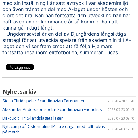
med sin inställning i år satt avtryck i vår akademimiljö
och även tränat en del med A-laget under hösten och
gjort det bra. Kan han fortsätta den utveckling han har
haft även under kommande år så kommer han att
kunna gå riktigt långt.
– Ungdomsavtal är en del av Djurgårdens långsiktiga
strategi för att utveckla spelare från akademin in till A-
laget och vi ser fram emot att få följa Hjalmars
fortsatta resa inom elitfotbollen, summerar Lucas.
Nyhetsarkiv
Stella Elfrid spelar Scandinavian Tournament
2026-07-30 11:20
Alexander Andersson spelar Scandinavian Friendlies
2026-07-23 09:43
DIF-duo till P15-landslagets läger
2026-07-23 09:40
Nytt camp på Östermalms IP – tre dagar med fullt fokus
2026-07-03 12:00
på match!