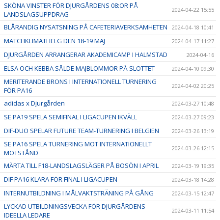
SKÖNA VINSTER FÖR DJURGÅRDENS 08:OR PÅ
2024-04-22 15:55
LANDSLAGSUPPDRAG
BLÅRANDIG NYSATSNING PÅ CAFETERIAVERKSAMHETEN
2024-04-18 10:41
MATCHKLIMATHELG DEN 18-19 MAJ
2024-04-17 11:27
DJURGÅRDEN ARRANGERAR AKADEMICAMP I HALMSTAD
2024-04-16
ELSA OCH KEBBA SÅLDE MAJBLOMMOR PÅ SLOTTET
2024-04-10 09:30
MERITERANDE BRONS I INTERNATIONELL TURNERING
2024-04-02 20:25
FÖR PA16
adidas x Djurgården
2024-03-27 10:48
SE PA19 SPELA SEMIFINAL I LIGACUPEN IKVÄLL
2024-03-27 09:23
DIF-DUO SPELAR FUTURE TEAM-TURNERING I BELGIEN
2024-03-26 13:19
SE PA16 SPELA TURNERING MOT INTERNATIONELLT
2024-03-26 12:15
MOTSTÅND
MÄRTA TILL F18-LANDSLAGSLÄGER PÅ BOSÖN I APRIL
2024-03-19 19:35
DIF PA16 KLARA FÖR FINAL I LIGACUPEN
2024-03-18 14:28
INTERNUTBILDNING I MÅLVAKTSTRÄNING PÅ GÅNG
2024-03-15 12:47
LYCKAD UTBILDNINGSVECKA FÖR DJURGÅRDENS
2024-03-11 11:54
IDEELLA LEDARE