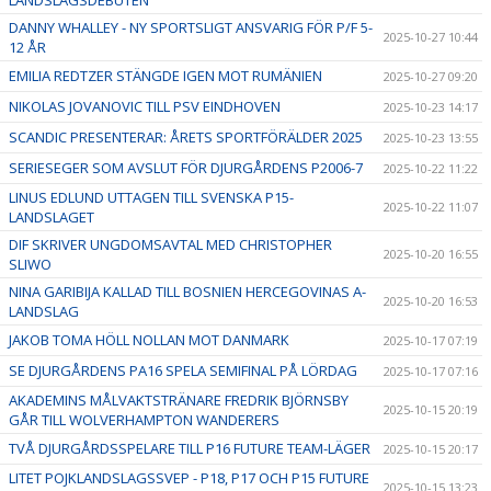
DANNY WHALLEY - NY SPORTSLIGT ANSVARIG FÖR P/F 5-
2025-10-27 10:44
12 ÅR
EMILIA REDTZER STÄNGDE IGEN MOT RUMÄNIEN
2025-10-27 09:20
NIKOLAS JOVANOVIC TILL PSV EINDHOVEN
2025-10-23 14:17
SCANDIC PRESENTERAR: ÅRETS SPORTFÖRÄLDER 2025
2025-10-23 13:55
SERIESEGER SOM AVSLUT FÖR DJURGÅRDENS P2006-7
2025-10-22 11:22
LINUS EDLUND UTTAGEN TILL SVENSKA P15-
2025-10-22 11:07
LANDSLAGET
DIF SKRIVER UNGDOMSAVTAL MED CHRISTOPHER
2025-10-20 16:55
SLIWO
NINA GARIBIJA KALLAD TILL BOSNIEN HERCEGOVINAS A-
2025-10-20 16:53
LANDSLAG
JAKOB TOMA HÖLL NOLLAN MOT DANMARK
2025-10-17 07:19
SE DJURGÅRDENS PA16 SPELA SEMIFINAL PÅ LÖRDAG
2025-10-17 07:16
AKADEMINS MÅLVAKTSTRÄNARE FREDRIK BJÖRNSBY
2025-10-15 20:19
GÅR TILL WOLVERHAMPTON WANDERERS
TVÅ DJURGÅRDSSPELARE TILL P16 FUTURE TEAM-LÄGER
2025-10-15 20:17
LITET POJKLANDSLAGSSVEP - P18, P17 OCH P15 FUTURE
2025-10-15 13:23