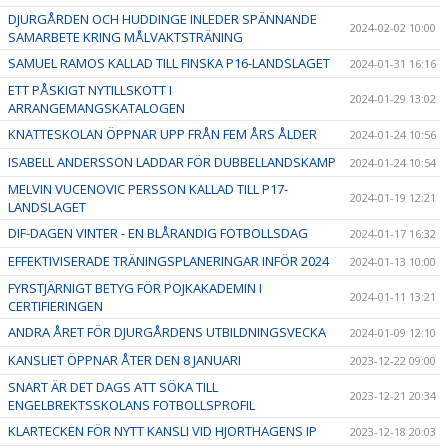
DJURGÅRDEN OCH HUDDINGE INLEDER SPÄNNANDE
2024-02-02 10:00
SAMARBETE KRING MÅLVAKTSTRÄNING
SAMUEL RAMOS KALLAD TILL FINSKA P16-LANDSLAGET
2024-01-31 16:16
ETT PÅSKIGT NYTILLSKOTT I
2024-01-29 13:02
ARRANGEMANGSKATALOGEN
KNATTESKOLAN ÖPPNAR UPP FRÅN FEM ÅRS ÅLDER
2024-01-24 10:56
ISABELL ANDERSSON LADDAR FÖR DUBBELLANDSKAMP
2024-01-24 10:54
MELVIN VUCENOVIC PERSSON KALLAD TILL P17-
2024-01-19 12:21
LANDSLAGET
DIF-DAGEN VINTER - EN BLÅRANDIG FOTBOLLSDAG
2024-01-17 16:32
EFFEKTIVISERADE TRÄNINGSPLANERINGAR INFÖR 2024
2024-01-13 10:00
FYRSTJÄRNIGT BETYG FÖR POJKAKADEMIN I
2024-01-11 13:21
CERTIFIERINGEN
ANDRA ÅRET FÖR DJURGÅRDENS UTBILDNINGSVECKA
2024-01-09 12:10
KANSLIET ÖPPNAR ÅTER DEN 8 JANUARI
2023-12-22 09:00
SNART ÄR DET DAGS ATT SÖKA TILL
2023-12-21 20:34
ENGELBREKTSSKOLANS FOTBOLLSPROFIL
KLARTECKEN FÖR NYTT KANSLI VID HJORTHAGENS IP
2023-12-18 20:03