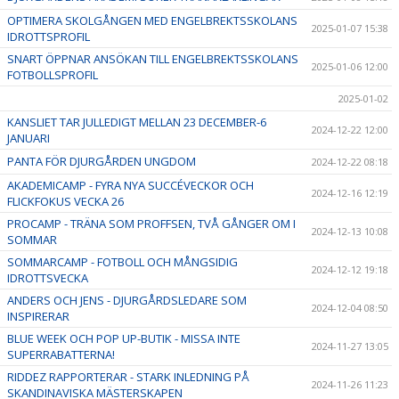
OPTIMERA SKOLGÅNGEN MED ENGELBREKTSSKOLANS
2025-01-07 15:38
IDROTTSPROFIL
SNART ÖPPNAR ANSÖKAN TILL ENGELBREKTSSKOLANS
2025-01-06 12:00
FOTBOLLSPROFIL
2025-01-02
KANSLIET TAR JULLEDIGT MELLAN 23 DECEMBER-6
2024-12-22 12:00
JANUARI
PANTA FÖR DJURGÅRDEN UNGDOM
2024-12-22 08:18
AKADEMICAMP - FYRA NYA SUCCÉVECKOR OCH
2024-12-16 12:19
FLICKFOKUS VECKA 26
PROCAMP - TRÄNA SOM PROFFSEN, TVÅ GÅNGER OM I
2024-12-13 10:08
SOMMAR
SOMMARCAMP - FOTBOLL OCH MÅNGSIDIG
2024-12-12 19:18
IDROTTSVECKA
ANDERS OCH JENS - DJURGÅRDSLEDARE SOM
2024-12-04 08:50
INSPIRERAR
BLUE WEEK OCH POP UP-BUTIK - MISSA INTE
2024-11-27 13:05
SUPERRABATTERNA!
RIDDEZ RAPPORTERAR - STARK INLEDNING PÅ
2024-11-26 11:23
SKANDINAVISKA MÄSTERSKAPEN