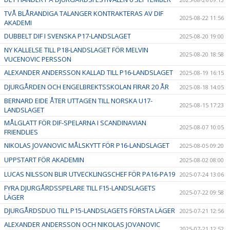
TVÅ BLÅRANDIGA TALANGER KONTRAKTERAS AV DIF
2025-08-22 11:56
AKADEMI
DUBBELT DIF I SVENSKA P17-LANDSLAGET
2025-08-20 19:00
NY KALLELSE TILL P18-LANDSLAGET FÖR MELVIN
2025-08-20 18:58
VUCENOVIC PERSSON
ALEXANDER ANDERSSON KALLAD TILL P16-LANDSLAGET
2025-08-19 16:15
DJURGÅRDEN OCH ENGELBREKTSSKOLAN FIRAR 20 ÅR
2025-08-18 14:05
BERNARD EIDE ÅTER UTTAGEN TILL NORSKA U17-
2025-08-15 17:23
LANDSLAGET
MÅLGLATT FÖR DIF-SPELARNA I SCANDINAVIAN
2025-08-07 10:05
FRIENDLIES
NIKOLAS JOVANOVIC MÅLSKYTT FÖR P16-LANDSLAGET
2025-08-05 09:20
UPPSTART FÖR AKADEMIN
2025-08-02 08:00
LUCAS NILSSON BLIR UTVECKLINGSCHEF FÖR PA16-PA19
2025-07-24 13:06
FYRA DJURGÅRDSSPELARE TILL F15-LANDSLAGETS
2025-07-22 09:58
LÄGER
DJURGÅRDSDUO TILL P15-LANDSLAGETS FÖRSTA LÄGER
2025-07-21 12:56
ALEXANDER ANDERSSON OCH NIKOLAS JOVANOVIC
2025-07-21 12:52