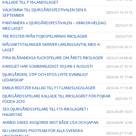
KALLADE TILL P16-LANDSLAGET
VÄLKOMNA TILL DJURGÅRDSFESTIVALEN DEN 6
2025-07-16 13:13
SEPTEMBER
PANTAMERA x DJURGÅRDSFESTIVALEN – VINN EN HELDAG
2025-07-10
MED LAGET
TRE RÖSTER FRÅN POJKSPELARNAS RIKSLÄGER
2025-07-07
MÅLVAKTSTALANGER SKRIVER LÄRLINGSAVTAL MED A-
2025-07-06 10:11
LAGET
FYRA BLÅRANDIGA FLICKSPELARE OM ÅRETS RIKSLÄGER
2025-07-04 08:42
KANSLIET HAR SOMMARLEDIGT 30 JUNI-3 AUGUSTI
2025-06-27 10:57
DJURGÅRDEN, STFF OCH EPOS LYFTE KVINNLIGT
2025-06-19 17:44
LEDARSKAP
EMILIA REDTZER KALLAD TILL F17-LANDSLAGSLÄGER
2025-06-17 19:49
DJURGÅRDSSPELARE KALLADE TILL RIKSLÄGRET FÖR POJKAR
2025-06-11
FÖDDA 2010
SEX DJURGÅRDSSPELARE TILL F15-RIKSLÄGRET I
2025-06-09 13:07
HALMSTAD
AHMED SAEED AVGJORDE MOT BÅDE USA OCH JAPAN
2025-06-09 12:09
NU LANSERAS PIVOTEAM FÖR ALLA SVENSKA
2025-05-27 11:00
UNGDOMSLAG