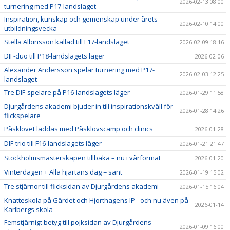
2026-02-13 08:00
turnering med P17-landslaget
Inspiration, kunskap och gemenskap under årets
2026-02-10 14:00
utbildningsvecka
Stella Albinsson kallad till F17-landslaget
2026-02-09 18:16
DIF-duo till P18-landslagets läger
2026-02-06
Alexander Andersson spelar turnering med P17-
2026-02-03 12:25
landslaget
Tre DIF-spelare på P16-landslagets läger
2026-01-29 11:58
Djurgårdens akademi bjuder in till inspirationskväll för
2026-01-28 14:26
flickspelare
Påsklovet laddas med Påsklovscamp och clinics
2026-01-28
DIF-trio till F16-landslagets läger
2026-01-21 21:47
Stockholmsmästerskapen tillbaka – nu i vårformat
2026-01-20
Vinterdagen + Alla hjärtans dag = sant
2026-01-19 15:02
Tre stjärnor till flicksidan av Djurgårdens akademi
2026-01-15 16:04
Knatteskola på Gärdet och Hjorthagens IP - och nu även på
2026-01-14
Karlbergs skola
Femstjärnigt betyg till pojksidan av Djurgårdens
2026-01-09 16:00