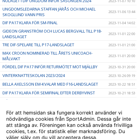
NULÄGET I DIF UNGDOM INFÖR SÄSONGEN 2024
2023-11-07 10:10
UNGDOMSLEDARNA STAFFAN JÄRÅS OCH MICHAEL
2023-11-06 13:44
SKOGLUND VANN PRIS
DIF PA17 KLARA FÖR SM-FINAL
2023-11-04 14:02
GIDEON GRANSTRÖM OCH LUCAS BERGVALL TILL P18-
2023-11-01 22:00
LANDSLAGET
TRE DIF-SPELARE TILL P17-LANDSLAGET
2023-11-01 21:00
MAX CROON NOMINERAD TILL ÅRETS UNICOACH-
2023-11-01 20:00
MÅLVAKT
FÖRDEL DIF PA17 INFÖR RETURMÖTET MOT MJÄLLBY
2023-10-31 20:00
VINTERKNATTESKOLAN 2023/2024
2023-10-26 09:19
BELLA AXELSSON EM-KVALAR MED F16-LANDSLAGET
2023-10-22 18:51
DIF PA17 KLARA FÖR SEMIFINAL EFTER DERBYVINST
2023-10-21 18:53
HÖSTLOVSAKTIVITETER - vecka 44
2023-10-10 16:30
TVÅ DIF-SPELARE TILL P15-LANDSLAGET FUTURE TEAM
2023-10-09 18:55
För att hemsidan ska fungera korrekt använder vi
nödvändiga cookies från SportAdmin. Dessa går inte
DJURGÅRDSFESTIVALEN 9 SEPTEMBER
2023-09-08 19:16
att stänga av. Föreningen kan också använda frivilliga
Stockholmsmästerskapen firar 20 år
2023-08-17 19:17
cookies, t.ex. för statistik eller marknadsföring. Du
väljer själv om du vill acceptera dessa.