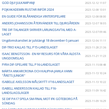
GOD DJU! JULKAMPANJ!
2023-12-12 11:07
POJKAKADEMIN RUSTAR INFÖR 2024
2023-12-08 13:01
EN GUIDE FÖR BLÅRANDIGA VINTERSPELARE
2023-12-08 08:00
ANDERS JOHANSSON ÅTERVÄNDER TILL DJURGÅRDEN
2023-12-07 18:05
TRE DIF-TALANGER SKRIVER LÄRLINGSAVTAL MED A-
2023-12-07 09:46
LAGET
Ungdomskansliet är julstängt 18 december-5 januari
2023-12-06 11:11
DIF-TRIO KALLAS TILL P15-LANDSLAGET
2023-11-28 21:36
ISAAC BENGTSSON - EN NY RESURS FÖR VÅRA ÄLDSTA
2023-11-21 11:23
UNGDOMSLAG
FYRA DIF-SPELARE TILL P16-LANDSLAGET
2023-11-15 08:48
MÄRTA ANKARCRONA OCH KALIPHA JAWLA VANN
2023-11-13 10:24
"ÅRETS JUNIOR"
ISABELLE AXELSSON MÅLSKYTT I F16-LANDSLAGET
2023-11-13 10:22
ISABELL ANDERSSON KALLAD TILL F16-
2023-11-09 16:42
LANDSLAGSLÄGER
SE DIF PA17 SPELA SM-FINAL MOT IFK GÖTEBORG PÅ
2023-11-09 16:29
SÖNDAG