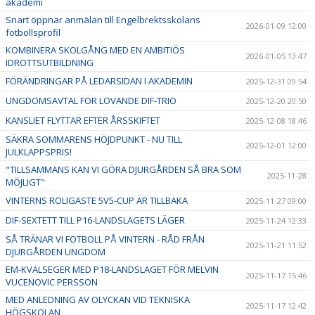
akademi
Snart öppnar anmälan till Engelbrektsskolans
2026-01-09 12:00
fotbollsprofil
KOMBINERA SKOLGÅNG MED EN AMBITIÖS
2026-01-05 13:47
IDROTTSUTBILDNING
FÖRÄNDRINGAR PÅ LEDARSIDAN I AKADEMIN
2025-12-31 09:54
UNGDOMSAVTAL FÖR LOVANDE DIF-TRIO
2025-12-20 20:50
KANSLIET FLYTTAR EFTER ÅRSSKIFTET
2025-12-08 18:46
SÄKRA SOMMARENS HÖJDPUNKT - NU TILL
2025-12-01 12:00
JULKLAPPSPRIS!
"TILLSAMMANS KAN VI GÖRA DJURGÅRDEN SÅ BRA SOM
2025-11-28
MÖJLIGT"
VINTERNS ROLIGASTE 5V5-CUP ÄR TILLBAKA
2025-11-27 09:00
DIF-SEXTETT TILL P16-LANDSLAGETS LÄGER
2025-11-24 12:33
SÅ TRÄNAR VI FOTBOLL PÅ VINTERN - RÅD FRÅN
2025-11-21 11:52
DJURGÅRDEN UNGDOM
EM-KVALSEGER MED P18-LANDSLAGET FÖR MELVIN
2025-11-17 15:46
VUCENOVIC PERSSON
MED ANLEDNING AV OLYCKAN VID TEKNISKA
2025-11-17 12:42
HÖGSKOLAN