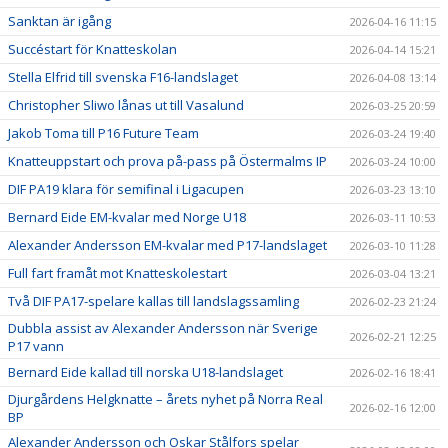
Sanktan är igång
2026-04-16 11:15
Succéstart för Knatteskolan
2026-04-14 15:21
Stella Elfrid till svenska F16-landslaget
2026-04-08 13:14
Christopher Sliwo lånas ut till Vasalund
2026-03-25 20:59
Jakob Toma till P16 Future Team
2026-03-24 19:40
Knatteuppstart och prova på-pass på Östermalms IP
2026-03-24 10:00
DIF PA19 klara för semifinal i Ligacupen
2026-03-23 13:10
Bernard Eide EM-kvalar med Norge U18
2026-03-11 10:53
Alexander Andersson EM-kvalar med P17-landslaget
2026-03-10 11:28
Full fart framåt mot Knatteskolestart
2026-03-04 13:21
Två DIF PA17-spelare kallas till landslagssamling
2026-02-23 21:24
Dubbla assist av Alexander Andersson när Sverige
2026-02-21 12:25
P17 vann
Bernard Eide kallad till norska U18-landslaget
2026-02-16 18:41
Djurgårdens Helgknatte – årets nyhet på Norra Real
2026-02-16 12:00
BP
Alexander Andersson och Oskar Stålfors spelar