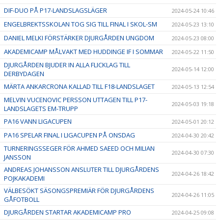
DIF-DUO PÅ P17-LANDSLAGSLÄGER
2024-05-24 10:46
ENGELBREKTSSKOLAN TOG SIG TILL FINAL I SKOL-SM
2024-05-23 13:10
DANIEL MELKI FÖRSTÄRKER DJURGÅRDEN UNGDOM
2024-05-23 08:00
AKADEMICAMP MÅLVAKT MED HUDDINGE IF I SOMMAR
2024-05-22 11:50
DJURGÅRDEN BJUDER IN ALLA FLICKLAG TILL
2024-05-14 12:00
DERBYDAGEN
MÄRTA ANKARCRONA KALLAD TILL F18-LANDSLAGET
2024-05-13 12:54
MELVIN VUCENOVIC PERSSON UTTAGEN TILL P17-
2024-05-03 19:18
LANDSLAGETS EM-TRUPP
PA16 VANN LIGACUPEN
2024-05-01 20:12
PA16 SPELAR FINAL I LIGACUPEN PÅ ONSDAG
2024-04-30 20:42
TURNERINGSSEGER FÖR AHMED SAEED OCH MILIAN
2024-04-30 07:30
JANSSON
ANDREAS JOHANSSON ANSLUTER TILL DJURGÅRDENS
2024-04-26 18:42
POJKAKADEMI
VÄLBESÖKT SÄSONGSPREMIÄR FÖR DJURGÅRDENS
2024-04-26 11:05
GÅFOTBOLL
DJURGÅRDEN STARTAR AKADEMICAMP PRO
2024-04-25 09:08