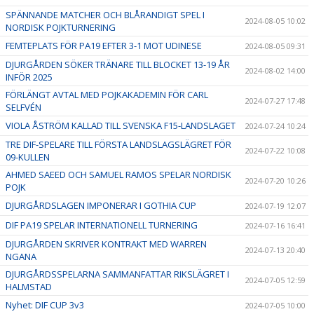
SPÄNNANDE MATCHER OCH BLÅRANDIGT SPEL I
2024-08-05 10:02
NORDISK POJKTURNERING
FEMTEPLATS FÖR PA19 EFTER 3-1 MOT UDINESE
2024-08-05 09:31
DJURGÅRDEN SÖKER TRÄNARE TILL BLOCKET 13-19 ÅR
2024-08-02 14:00
INFÖR 2025
FÖRLÄNGT AVTAL MED POJKAKADEMIN FÖR CARL
2024-07-27 17:48
SELFVÉN
VIOLA ÅSTRÖM KALLAD TILL SVENSKA F15-LANDSLAGET
2024-07-24 10:24
TRE DIF-SPELARE TILL FÖRSTA LANDSLAGSLÄGRET FÖR
2024-07-22 10:08
09-KULLEN
AHMED SAEED OCH SAMUEL RAMOS SPELAR NORDISK
2024-07-20 10:26
POJK
DJURGÅRDSLAGEN IMPONERAR I GOTHIA CUP
2024-07-19 12:07
DIF PA19 SPELAR INTERNATIONELL TURNERING
2024-07-16 16:41
DJURGÅRDEN SKRIVER KONTRAKT MED WARREN
2024-07-13 20:40
NGANA
DJURGÅRDSSPELARNA SAMMANFATTAR RIKSLÄGRET I
2024-07-05 12:59
HALMSTAD
Nyhet: DIF CUP 3v3
2024-07-05 10:00