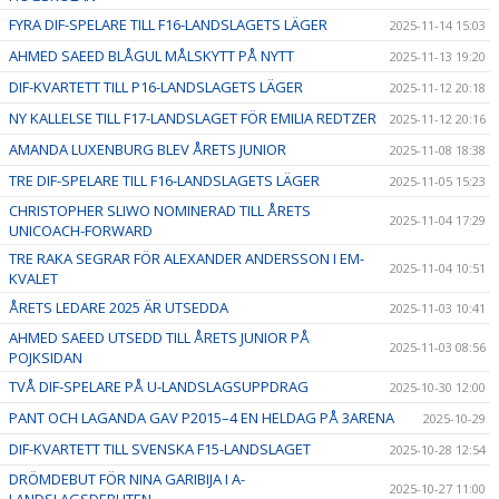
FYRA DIF-SPELARE TILL F16-LANDSLAGETS LÄGER
2025-11-14 15:03
AHMED SAEED BLÅGUL MÅLSKYTT PÅ NYTT
2025-11-13 19:20
DIF-KVARTETT TILL P16-LANDSLAGETS LÄGER
2025-11-12 20:18
NY KALLELSE TILL F17-LANDSLAGET FÖR EMILIA REDTZER
2025-11-12 20:16
AMANDA LUXENBURG BLEV ÅRETS JUNIOR
2025-11-08 18:38
TRE DIF-SPELARE TILL F16-LANDSLAGETS LÄGER
2025-11-05 15:23
CHRISTOPHER SLIWO NOMINERAD TILL ÅRETS
2025-11-04 17:29
UNICOACH-FORWARD
TRE RAKA SEGRAR FÖR ALEXANDER ANDERSSON I EM-
2025-11-04 10:51
KVALET
ÅRETS LEDARE 2025 ÄR UTSEDDA
2025-11-03 10:41
AHMED SAEED UTSEDD TILL ÅRETS JUNIOR PÅ
2025-11-03 08:56
POJKSIDAN
TVÅ DIF-SPELARE PÅ U-LANDSLAGSUPPDRAG
2025-10-30 12:00
PANT OCH LAGANDA GAV P2015–4 EN HELDAG PÅ 3ARENA
2025-10-29
DIF-KVARTETT TILL SVENSKA F15-LANDSLAGET
2025-10-28 12:54
DRÖMDEBUT FÖR NINA GARIBIJA I A-
2025-10-27 11:00
LANDSLAGSDEBUTEN