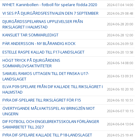
NYHET: Kaninbollen - fotboll för spelare födda 2020
2024-07-04 14:00
VI SES PÅ DJURGÅRDSFESTIVALEN DEN 7 SEPTEMBER
2024-06-29 08:48
DJURGÅRDSSPELARNAS UPPLEVELSER FRÅN
2024-06-28 20:00
RIKSLÄGRET I HALMSTAD
KANSLIET TAR SOMMARLEDIGT
2024-06-28 12:00
PÄR ANDERSSON - NY BLÅRANDIG KOCK
2024-06-26 09:53
ESTELLE RASPE KALLAD TILL F17-LANDSLAGET
2024-06-20 13:58
HÖGT TRYCK PÅ DJURGÅRDENS
2024-06-14 08:00
SOMMARLOVSAKTIVITETER
SAMUEL RAMOS UTTAGEN TILL DET FINSKA U17-
2024-06-13 09:31
LANDSLAGET
ELVA P09-SPELARE FRÅN DIF KALLADE TILL RIKSLÄGRET I
2024-06-10 20:10
HALMSTAD
FYRA DIF-SPELARE TILL RIKSLÄGRET FÖR F15
2024-06-10 10:51
ÖVERTYGANDE MÅLVAKTSSPEL AV BRINGZÉN MOT
2024-06-07 10:15
UNGERN
DIF FOTBOLL OCH ENGELBREKTSSKOLAN FÖRLÄNGER
2024-06-04 13:04
SAMARBETET TILL 2027
FYRA DIF-SPELARE KALLADE TILL P18-LANDSLAGET
2024-05-25 19:41