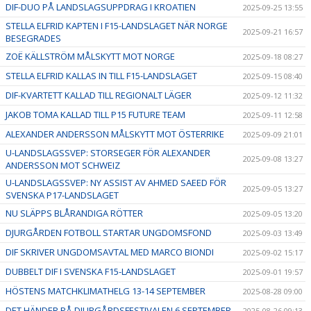
DIF-DUO PÅ LANDSLAGSUPPDRAG I KROATIEN
2025-09-25 13:55
STELLA ELFRID KAPTEN I F15-LANDSLAGET NÄR NORGE
2025-09-21 16:57
BESEGRADES
ZOË KÄLLSTRÖM MÅLSKYTT MOT NORGE
2025-09-18 08:27
STELLA ELFRID KALLAS IN TILL F15-LANDSLAGET
2025-09-15 08:40
DIF-KVARTETT KALLAD TILL REGIONALT LÄGER
2025-09-12 11:32
JAKOB TOMA KALLAD TILL P15 FUTURE TEAM
2025-09-11 12:58
ALEXANDER ANDERSSON MÅLSKYTT MOT ÖSTERRIKE
2025-09-09 21:01
U-LANDSLAGSSVEP: STORSEGER FÖR ALEXANDER
2025-09-08 13:27
ANDERSSON MOT SCHWEIZ
U-LANDSLAGSSVEP: NY ASSIST AV AHMED SAEED FÖR
2025-09-05 13:27
SVENSKA P17-LANDSLAGET
NU SLÄPPS BLÅRANDIGA RÖTTER
2025-09-05 13:20
DJURGÅRDEN FOTBOLL STARTAR UNGDOMSFOND
2025-09-03 13:49
DIF SKRIVER UNGDOMSAVTAL MED MARCO BIONDI
2025-09-02 15:17
DUBBELT DIF I SVENSKA F15-LANDSLAGET
2025-09-01 19:57
HÖSTENS MATCHKLIMATHELG 13-14 SEPTEMBER
2025-08-28 09:00
DET HÄNDER PÅ DJURGÅRDSFESTIVALEN 6 SEPTEMBER
2025-08-26 09:13