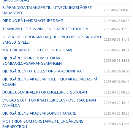
BLÅRANDIGA TALANGER TILL UTVECKLINGSLÄGRET I
2025-05-27 08:40
HALMSTAD
DIF-DUO PÅ LANDSLAGSUPPDRAG
2025-05-23 08:38
TEMAKVÄLL FÖR KVINNLIGA LEDARE I FOTBOLLEN
2025-05-22 11:10
SILVER- OCH BRONSMEDALJ TILL ENGELBREKTSSKOLAN I
2025-05-09 11:49
SM-SLUTSPELET
MATCHKLIMATHELG I HELGEN 10-11 MAJ
2025-05-09 10:01
DJURGÅRDEN UNGDOM UTÖKAR
2025-05-08 14:35
SOMMARLOVSARRANGEMANGEN
DJURGÅRDEN FOTBOLLS FÖRSTA ALUMNITRÄFF
2025-05-06 20:58
DJURGÅRDENS AKADEMI HÖLL I FLICKAKADEMIDAG PÅ
2025-05-06 20:40
BOSÖN
DUBBLA SM-FINALER FÖR ENGELBREKTSSKOLAN
2025-04-30 09:25
LYCKAD START FÖR KNATTESKOLAN - ÖVER 500 BARN
2025-04-29 12:12
ANMÄLDA
DJURGÅRDENS AKADEMI SÖKER TRÄNARE
2025-04-28 13:20
MÖT TRION SOM FÖRSTÄRKER DJURGÅRDENS
2025-04-25 11:43
BARNFOTBOLL