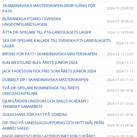
SKANDINAVISKA MÄSTERSKAPEN DRAR IGÅNG FÖR
2024-11-25 09:33
PA19
BLÅRANDIGA POÄNG I SVENSKA
2024-11-19 09:23
UNGDOMSLANDSLAGEN
ÅTTA DIF-SPELARE TILL P16-LANDSLAGETS LÄGER
2024-11-14 09:46
SEX DIF-SPELARE KALLADE TILL SVENSKA P15-LANDSLAGETS
2024-11-14
LÄGER
BRONS FÖR PA17 I SKANDINAVISKA MÄSTERSKAPEN
2024-11-11 15:05
ELIN WESTLUND BLEV ÅRETS JUNIOR 2024
2024-11-11
JACK TAGESSON FICK PRIS SOM ÅRETS JUNIOR 2024
2024-11-11
DUBBELT DIF I SKANDINAVISKA MÄSTERSKAPEN
2024-11-05 11:53
TVÅ DIF-SPELARE NOMINERADE TILL ÅRETS
2024-11-04 14:52
UNICOACHSPELARE
DJURGÅRDEN UNGDOM OCH SKILLS ACADEMY I
2024-11-01 13:42
TEKNISKT SAMARBETE
GULDCHANS FÖR PA17 PÅ SÖNDAG
2024-11-01 10:18
DIF-TRIO PÅ LANDSLAGSUPPDRAG OCH NYTT MÅL FRÅN
2024-10-31 09:58
AHMED SAEED
ENGELBREKTSCUPEN SÄTTER PUNKT FÖR CUPÅRET
2024-10-30 13:34