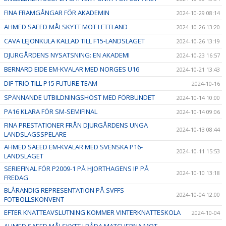
FINA FRAMGÅNGAR FÖR AKADEMIN
2024-10-29 08:14
AHMED SAEED MÅLSKYTT MOT LETTLAND
2024-10-26 13:20
CAVA LEJONKULA KALLAD TILL F15-LANDSLAGET
2024-10-26 13:19
DJURGÅRDENS NYSATSNING: EN AKADEMI
2024-10-23 16:57
BERNARD EIDE EM-KVALAR MED NORGES U16
2024-10-21 13:43
DIF-TRIO TILL P15 FUTURE TEAM
2024-10-16
SPÄNNANDE UTBILDNINGSHÖST MED FÖRBUNDET
2024-10-14 10:00
PA16 KLARA FÖR SM-SEMIFINAL
2024-10-14 09:06
FINA PRESTATIONER FRÅN DJURGÅRDENS UNGA
2024-10-13 08:44
LANDSLAGSSPELARE
AHMED SAEED EM-KVALAR MED SVENSKA P16-
2024-10-11 15:53
LANDSLAGET
SERIEFINAL FÖR P2009-1 PÅ HJORTHAGENS IP PÅ
2024-10-10 13:18
FREDAG
BLÅRANDIG REPRESENTATION PÅ SVFFS
2024-10-04 12:00
FOTBOLLSKONVENT
EFTER KNATTEAVSLUTNING KOMMER VINTERKNATTESKOLA
2024-10-04
AHMED SAEED MÅLSKYTT I BÅDA MATCHERNA MOT