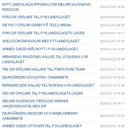
NYTT LANDSLAGSUPPDRAG FÖR MELVIN VUCENOVIC
2024-03-06 13:32
PERSSON
FYRA DIF-SPELARE TILL P18-LANDSLAGET
2024-03-06 09:06
DIF PA17 SPELAR DERBY PÅ TELE2 ARENA
2024-03-03 08:10
FYRA DIF-SPELARE TILL P16-LANDSLAGETS LÄGER
2024-03-01 14:11
AXELSSON EM-KVALAR MED F17-LANDSLAGET
2024-03-01 10:10
AHMED SAEED MÅLSKYTT I P16-LANDSLAGET
2024-02-26 13:00
ARMANDAS RAUDONIS KALLAD TILL LITAUISKA U18-
2024-02-25 19:49
LANDSLAGET
TRE DIF-SPELARE KALLADE TILL P08 FUTURE TEAM
2024-02-21 19:21
DJURGÅRDEN OCH JOYNA I SAMARBETE
2024-02-19 10:25
BERNARD EIDE KALLAD TILL NORSKA U16-LANDSLAGET
2024-02-16 12:58
SEX DIF-SPELARE TILL P18-LANDSLAGETS LÄGER
2024-02-15 19:20
MELVIN VUCENOVIC PERSSON SKRIVER
2024-02-14 14:11
UNGDOMSAVTAL MED DIF
DJURGÅRDEN UNGDOM OCH MAJBLOMMAN I
2024-02-07 13:35
SAMARBETE
AHMED SAEED UTTAGEN TILL P16-LANDSLAGET
2024-02-05 19:39