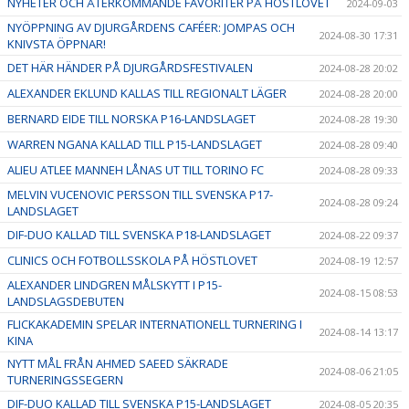
NYHETER OCH ÅTERKOMMANDE FAVORITER PÅ HÖSTLOVET
2024-09-03
NYÖPPNING AV DJURGÅRDENS CAFÉER: JOMPAS OCH
2024-08-30 17:31
KNIVSTA ÖPPNAR!
DET HÄR HÄNDER PÅ DJURGÅRDSFESTIVALEN
2024-08-28 20:02
ALEXANDER EKLUND KALLAS TILL REGIONALT LÄGER
2024-08-28 20:00
BERNARD EIDE TILL NORSKA P16-LANDSLAGET
2024-08-28 19:30
WARREN NGANA KALLAD TILL P15-LANDSLAGET
2024-08-28 09:40
ALIEU ATLEE MANNEH LÅNAS UT TILL TORINO FC
2024-08-28 09:33
MELVIN VUCENOVIC PERSSON TILL SVENSKA P17-
2024-08-28 09:24
LANDSLAGET
DIF-DUO KALLAD TILL SVENSKA P18-LANDSLAGET
2024-08-22 09:37
CLINICS OCH FOTBOLLSSKOLA PÅ HÖSTLOVET
2024-08-19 12:57
ALEXANDER LINDGREN MÅLSKYTT I P15-
2024-08-15 08:53
LANDSLAGSDEBUTEN
FLICKAKADEMIN SPELAR INTERNATIONELL TURNERING I
2024-08-14 13:17
KINA
NYTT MÅL FRÅN AHMED SAEED SÄKRADE
2024-08-06 21:05
TURNERINGSSEGERN
DIF-DUO KALLAD TILL SVENSKA P15-LANDSLAGET
2024-08-05 20:35