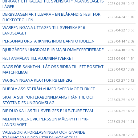
DIF-KVARTETT KALLAD TILL SVENSKA P17-LANDSLAGETS
2025-04-25 10:42
LÄGER
DERBYDAGEN ÄR TILLBAKA – EN BLÅRANDIG FEST FÖR
2025-04-24 11:10
FLICKFOTBOLLEN
WARREN NGANA UTTAGEN TILL SVENSKA P16-
2025-04-22 10:56
LANDSLAGET
PERSONALFÖRSTÄRKNING INOM BARNFOTBOLLEN
2025-04-14 12:58
DJURGÅRDEN UNGDOM BLIR MAJBLOMMECERTIFIERADE
2025-04-10 10:59
FEL I ANMÄLAN TILL ALUMNINÄTVERKET
2025-04-04 11:54
DAGS FÖR SANKTAN - LÅT OSS BIDRA TILL ETT POSITIVT
2025-04-03 13:28
MATCHKLIMAT
WARREN NGANA KLAR FÖR RB LEIPZIG
2025-03-27 10:12
DUBBLA ASSIST FRÅN AHMED SAEED MOT TURKIET
2025-03-26 12:55
SKAFFA SUPPORTERABONNEMANG FRÅN TRE OCH
2025-03-25 14:55
STÖTTA DIFS UNGDOMSLAG
DIF-DUO KALLAS TILL SVERIGES P16 FUTURE TEAM
2025-03-25 14:53
MELVIN VUCENOVIC PERSSON MÅLSKYTT I P18-
2025-03-24 11:21
LANDSLAGET
VÄLBESÖKTA FÖRELÄSNINGAR OCH GIVANDE
2025-03-20 12:53
TRÄNINGAR UNDER UTBILDNINGSVECKAN