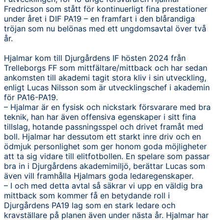
Fredricson som stått för kontinuerligt fina prestationer
under året i DIF PA19 – en framfart i den blårandiga
tröjan som nu belönas med ett ungdomsavtal över två
år.
Hjalmar kom till Djurgårdens IF hösten 2024 från
Trelleborgs FF som mittfältare/mittback och har sedan
ankomsten till akademi tagit stora kliv i sin utveckling,
enligt Lucas Nilsson som är utvecklingschef i akademin
för PA16-PA19.
– Hjalmar är en fysisk och nickstark försvarare med bra
teknik, han har även offensiva egenskaper i sitt fina
tillslag, hotande passningsspel och drivet framåt med
boll. Hjalmar har dessutom ett starkt inre driv och en
ödmjuk personlighet som ger honom goda möjligheter
att ta sig vidare till elitfotbollen. En spelare som passar
bra in i Djurgårdens akademimiljö, berättar Lucas som
även vill framhålla Hjalmars goda ledaregenskaper.
– I och med detta avtal så säkrar vi upp en väldig bra
mittback som kommer få en betydande roll i
Djurgårdens PA19 lag som en stark ledare och
kravställare på planen även under nästa år. Hjalmar har