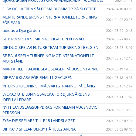
DJURGÅRDEN ARRANGERAR AKADEMICAMP I HALMSTAD
2024-04-16
ELSA OCH KEBBA SÅLDE MAJBLOMMOR PÅ SLOTTET
2024-04-10 09:30
MERITERANDE BRONS I INTERNATIONELL TURNERING
2024-04-02 20:25
FÖR PA16
adidas x Djurgården
2024-03-27 10:48
SE PA19 SPELA SEMIFINAL I LIGACUPEN IKVÄLL
2024-03-27 09:23
DIF-DUO SPELAR FUTURE TEAM-TURNERING I BELGIEN
2024-03-26 13:19
SE PA16 SPELA TURNERING MOT INTERNATIONELLT
2024-03-26 12:15
MOTSTÅND
MÄRTA TILL F18-LANDSLAGSLÄGER PÅ BOSÖN I APRIL
2024-03-19 19:35
DIF PA16 KLARA FÖR FINAL I LIGACUPEN
2024-03-18 14:28
INTERNUTBILDNING I MÅLVAKTSTRÄNING PÅ GÅNG
2024-03-15 12:47
LYCKAD UTBILDNINGSVECKA FÖR DJURGÅRDENS
2024-03-11 11:54
IDEELLA LEDARE
NYTT LANDSLAGSUPPDRAG FÖR MELVIN VUCENOVIC
2024-03-06 13:32
PERSSON
FYRA DIF-SPELARE TILL P18-LANDSLAGET
2024-03-06 09:06
DIF PA17 SPELAR DERBY PÅ TELE2 ARENA
2024-03-03 08:10