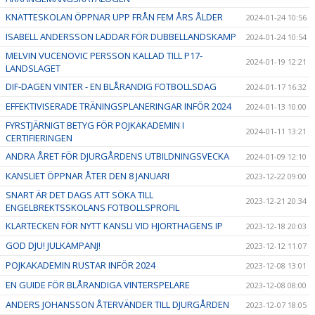
KNATTESKOLAN ÖPPNAR UPP FRÅN FEM ÅRS ÅLDER
2024-01-24 10:56
ISABELL ANDERSSON LADDAR FÖR DUBBELLANDSKAMP
2024-01-24 10:54
MELVIN VUCENOVIC PERSSON KALLAD TILL P17-
2024-01-19 12:21
LANDSLAGET
DIF-DAGEN VINTER - EN BLÅRANDIG FOTBOLLSDAG
2024-01-17 16:32
EFFEKTIVISERADE TRÄNINGSPLANERINGAR INFÖR 2024
2024-01-13 10:00
FYRSTJÄRNIGT BETYG FÖR POJKAKADEMIN I
2024-01-11 13:21
CERTIFIERINGEN
ANDRA ÅRET FÖR DJURGÅRDENS UTBILDNINGSVECKA
2024-01-09 12:10
KANSLIET ÖPPNAR ÅTER DEN 8 JANUARI
2023-12-22 09:00
SNART ÄR DET DAGS ATT SÖKA TILL
2023-12-21 20:34
ENGELBREKTSSKOLANS FOTBOLLSPROFIL
KLARTECKEN FÖR NYTT KANSLI VID HJORTHAGENS IP
2023-12-18 20:03
GOD DJU! JULKAMPANJ!
2023-12-12 11:07
POJKAKADEMIN RUSTAR INFÖR 2024
2023-12-08 13:01
EN GUIDE FÖR BLÅRANDIGA VINTERSPELARE
2023-12-08 08:00
ANDERS JOHANSSON ÅTERVÄNDER TILL DJURGÅRDEN
2023-12-07 18:05