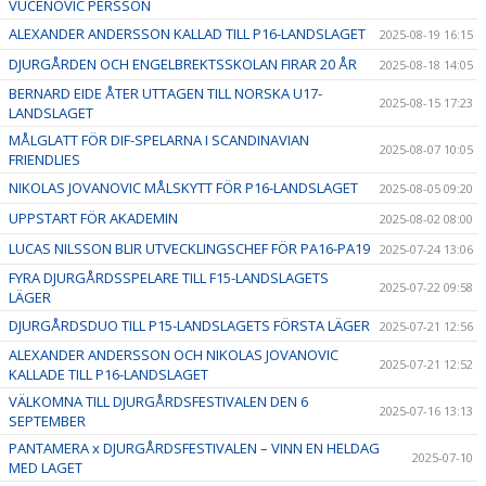
VUCENOVIC PERSSON
ALEXANDER ANDERSSON KALLAD TILL P16-LANDSLAGET
2025-08-19 16:15
DJURGÅRDEN OCH ENGELBREKTSSKOLAN FIRAR 20 ÅR
2025-08-18 14:05
BERNARD EIDE ÅTER UTTAGEN TILL NORSKA U17-
2025-08-15 17:23
LANDSLAGET
MÅLGLATT FÖR DIF-SPELARNA I SCANDINAVIAN
2025-08-07 10:05
FRIENDLIES
NIKOLAS JOVANOVIC MÅLSKYTT FÖR P16-LANDSLAGET
2025-08-05 09:20
UPPSTART FÖR AKADEMIN
2025-08-02 08:00
LUCAS NILSSON BLIR UTVECKLINGSCHEF FÖR PA16-PA19
2025-07-24 13:06
FYRA DJURGÅRDSSPELARE TILL F15-LANDSLAGETS
2025-07-22 09:58
LÄGER
DJURGÅRDSDUO TILL P15-LANDSLAGETS FÖRSTA LÄGER
2025-07-21 12:56
ALEXANDER ANDERSSON OCH NIKOLAS JOVANOVIC
2025-07-21 12:52
KALLADE TILL P16-LANDSLAGET
VÄLKOMNA TILL DJURGÅRDSFESTIVALEN DEN 6
2025-07-16 13:13
SEPTEMBER
PANTAMERA x DJURGÅRDSFESTIVALEN – VINN EN HELDAG
2025-07-10
MED LAGET