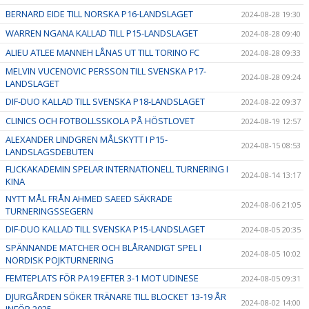
BERNARD EIDE TILL NORSKA P16-LANDSLAGET
2024-08-28 19:30
WARREN NGANA KALLAD TILL P15-LANDSLAGET
2024-08-28 09:40
ALIEU ATLEE MANNEH LÅNAS UT TILL TORINO FC
2024-08-28 09:33
MELVIN VUCENOVIC PERSSON TILL SVENSKA P17-
2024-08-28 09:24
LANDSLAGET
DIF-DUO KALLAD TILL SVENSKA P18-LANDSLAGET
2024-08-22 09:37
CLINICS OCH FOTBOLLSSKOLA PÅ HÖSTLOVET
2024-08-19 12:57
ALEXANDER LINDGREN MÅLSKYTT I P15-
2024-08-15 08:53
LANDSLAGSDEBUTEN
FLICKAKADEMIN SPELAR INTERNATIONELL TURNERING I
2024-08-14 13:17
KINA
NYTT MÅL FRÅN AHMED SAEED SÄKRADE
2024-08-06 21:05
TURNERINGSSEGERN
DIF-DUO KALLAD TILL SVENSKA P15-LANDSLAGET
2024-08-05 20:35
SPÄNNANDE MATCHER OCH BLÅRANDIGT SPEL I
2024-08-05 10:02
NORDISK POJKTURNERING
FEMTEPLATS FÖR PA19 EFTER 3-1 MOT UDINESE
2024-08-05 09:31
DJURGÅRDEN SÖKER TRÄNARE TILL BLOCKET 13-19 ÅR
2024-08-02 14:00
INFÖR 2025