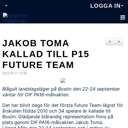
LOGGA IN
JAKOB TOMA
<
>
KALLAD TILL P15
FUTURE TEAM
2025-09-11 12:58
Blågult landslagsläger på Bosön den 22-24 september
väntar för DIF PA16-målvakten.
Det har blivit dags för det första Future Team-lägret för
årskullen födda 2010 och 34 spelare är kallade till
Bosön. Glädjande blårandig representation finns på
plats genom DIF PA16-målvakten Jakob Toma.
Lägret hålls den 22-24 september och i mitten av