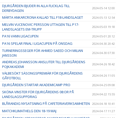
DJURGÅRDEN BJUDER IN ALLA FLICKLAG TILL
2024-05-14 12:00
DERBYDAGEN
MÄRTA ANKARCRONA KALLAD TILL F18-LANDSLAGET
2024-05-13 12:54
MELVIN VUCENOVIC PERSSON UTTAGEN TILL P17-
2024-05-03 19:18
LANDSLAGETS EM-TRUPP
PA16 VANN LIGACUPEN
2024-05-01 20:12
PA16 SPELAR FINAL I LIGACUPEN PÅ ONSDAG
2024-04-30 20:42
TURNERINGSSEGER FÖR AHMED SAEED OCH MILIAN
2024-04-30 07:30
JANSSON
ANDREAS JOHANSSON ANSLUTER TILL DJURGÅRDENS
2024-04-26 18:42
POJKAKADEMI
VÄLBESÖKT SÄSONGSPREMIÄR FÖR DJURGÅRDENS
2024-04-26 11:05
GÅFOTBOLL
DJURGÅRDEN STARTAR AKADEMICAMP PRO
2024-04-25 09:08
SKÖNA VINSTER FÖR DJURGÅRDENS 08:OR PÅ
2024-04-22 15:55
LANDSLAGSUPPDRAG
BLÅRANDIG NYSATSNING PÅ CAFETERIAVERKSAMHETEN
2024-04-18 10:41
MATCHKLIMATHELG DEN 18-19 MAJ
2024-04-17 11:27