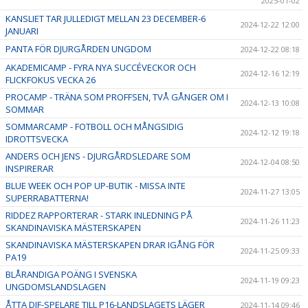
2025-01-02
KANSLIET TAR JULLEDIGT MELLAN 23 DECEMBER-6
2024-12-22 12:00
JANUARI
PANTA FÖR DJURGÅRDEN UNGDOM
2024-12-22 08:18
AKADEMICAMP - FYRA NYA SUCCÉVECKOR OCH
2024-12-16 12:19
FLICKFOKUS VECKA 26
PROCAMP - TRÄNA SOM PROFFSEN, TVÅ GÅNGER OM I
2024-12-13 10:08
SOMMAR
SOMMARCAMP - FOTBOLL OCH MÅNGSIDIG
2024-12-12 19:18
IDROTTSVECKA
ANDERS OCH JENS - DJURGÅRDSLEDARE SOM
2024-12-04 08:50
INSPIRERAR
BLUE WEEK OCH POP UP-BUTIK - MISSA INTE
2024-11-27 13:05
SUPERRABATTERNA!
RIDDEZ RAPPORTERAR - STARK INLEDNING PÅ
2024-11-26 11:23
SKANDINAVISKA MÄSTERSKAPEN
SKANDINAVISKA MÄSTERSKAPEN DRAR IGÅNG FÖR
2024-11-25 09:33
PA19
BLÅRANDIGA POÄNG I SVENSKA
2024-11-19 09:23
UNGDOMSLANDSLAGEN
ÅTTA DIF-SPELARE TILL P16-LANDSLAGETS LÄGER
2024-11-14 09:46