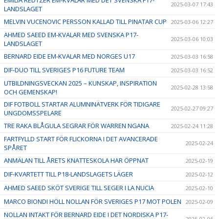
2025-03-07 17:43
LANDSLAGET
MELVIN VUCENOVIC PERSSON KALLAD TILL PINATAR CUP
2025-03-06 12:27
AHMED SAEED EM-KVALAR MED SVENSKA P17-
2025-03-06 10:03
LANDSLAGET
BERNARD EIDE EM-KVALAR MED NORGES U17
2025-03-03 16:58
DIF-DUO TILL SVERIGES P16 FUTURE TEAM
2025-03-03 16:52
UTBILDNINGSVECKAN 2025 – KUNSKAP, INSPIRATION
2025-02-28 13:58
OCH GEMENSKAP!
DIF FOTBOLL STARTAR ALUMNINÄTVERK FÖR TIDIGARE
2025-02-27 09:27
UNGDOMSSPELARE
TRE RAKA BLÅGULA SEGRAR FÖR WARREN NGANA
2025-02-24 11:28
FARTFYLLD START FÖR FLICKORNA I DET AVANCERADE
2025-02-24
SPÅRET
ANMÄLAN TILL ÅRETS KNATTESKOLA HAR ÖPPNAT
2025-02-19
DIF-KVARTETT TILL P18-LANDSLAGETS LÄGER
2025-02-12
AHMED SAEED SKÖT SVERIGE TILL SEGER I LA NUCIA
2025-02-10
MARCO BIONDI HÖLL NOLLAN FÖR SVERIGES P17 MOT POLEN
2025-02-09
NOLLAN INTAKT FÖR BERNARD EIDE I DET NORDISKA P17-
2025-02-06