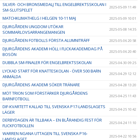
SILVER- OCH BRONSMEDALJ TILL ENGELBREKTSSKOLAN I
2025-05-09 11:49
SM-SLUTSPELET
MATCHKLIMATHELG I HELGEN 10-11 MAJ
2025-05-09 10:01
DJURGÅRDEN UNGDOM UTÖKAR
2025-05-08 14:35
SOMMARLOVSARRANGEMANGEN
DJURGÅRDEN FOTBOLLS FÖRSTA ALUMNITRÄFF
2025-05-06 20:58
DJURGÅRDENS AKADEMI HÖLL I FLICKAKADEMIDAG PÅ
2025-05-06 20:40
BOSÖN
DUBBLA SM-FINALER FÖR ENGELBREKTSSKOLAN
2025-04-30 09:25
LYCKAD START FÖR KNATTESKOLAN - ÖVER 500 BARN
2025-04-29 12:12
ANMÄLDA
DJURGÅRDENS AKADEMI SÖKER TRÄNARE
2025-04-28 13:20
MÖT TRION SOM FÖRSTÄRKER DJURGÅRDENS
2025-04-25 11:43
BARNFOTBOLL
DIF-KVARTETT KALLAD TILL SVENSKA P17-LANDSLAGETS
2025-04-25 10:42
LÄGER
DERBYDAGEN ÄR TILLBAKA – EN BLÅRANDIG FEST FÖR
2025-04-24 11:10
FLICKFOTBOLLEN
WARREN NGANA UTTAGEN TILL SVENSKA P16-
2025-04-22 10:56
LANDSLAGET