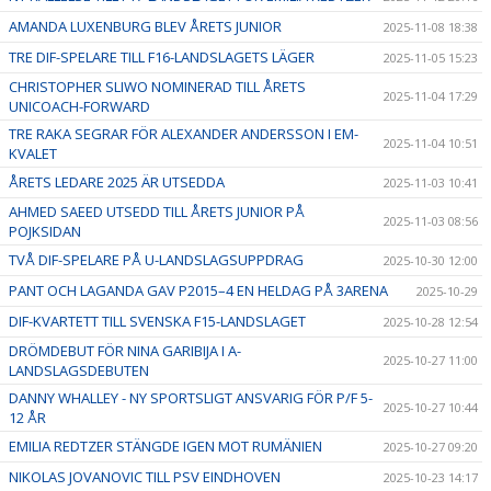
AMANDA LUXENBURG BLEV ÅRETS JUNIOR
2025-11-08 18:38
TRE DIF-SPELARE TILL F16-LANDSLAGETS LÄGER
2025-11-05 15:23
CHRISTOPHER SLIWO NOMINERAD TILL ÅRETS
2025-11-04 17:29
UNICOACH-FORWARD
TRE RAKA SEGRAR FÖR ALEXANDER ANDERSSON I EM-
2025-11-04 10:51
KVALET
ÅRETS LEDARE 2025 ÄR UTSEDDA
2025-11-03 10:41
AHMED SAEED UTSEDD TILL ÅRETS JUNIOR PÅ
2025-11-03 08:56
POJKSIDAN
TVÅ DIF-SPELARE PÅ U-LANDSLAGSUPPDRAG
2025-10-30 12:00
PANT OCH LAGANDA GAV P2015–4 EN HELDAG PÅ 3ARENA
2025-10-29
DIF-KVARTETT TILL SVENSKA F15-LANDSLAGET
2025-10-28 12:54
DRÖMDEBUT FÖR NINA GARIBIJA I A-
2025-10-27 11:00
LANDSLAGSDEBUTEN
DANNY WHALLEY - NY SPORTSLIGT ANSVARIG FÖR P/F 5-
2025-10-27 10:44
12 ÅR
EMILIA REDTZER STÄNGDE IGEN MOT RUMÄNIEN
2025-10-27 09:20
NIKOLAS JOVANOVIC TILL PSV EINDHOVEN
2025-10-23 14:17