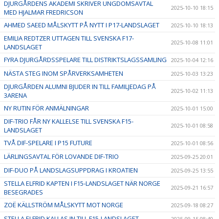
DJURGÅRDENS AKADEMI SKRIVER UNGDOMSAVTAL
2025-10-10 18:15
MED HJALMAR FREDRICSON
AHMED SAEED MÅLSKYTT PÅ NYTT I P17-LANDSLAGET
2025-10-10 18:13
EMILIA REDTZER UTTAGEN TILL SVENSKA F17-
2025-10-08 11:01
LANDSLAGET
FYRA DJURGÅRDSSPELARE TILL DISTRIKTSLAGSSAMLING
2025-10-04 12:16
NÄSTA STEG INOM SPÅRVERKSAMHETEN
2025-10-03 13:23
DJURGÅRDEN ALUMNI BJUDER IN TILL FAMILJEDAG PÅ
2025-10-02 11:13
3ARENA
NY RUTIN FÖR ANMÄLNINGAR
2025-10-01 15:00
DIF-TRIO FÅR NY KALLELSE TILL SVENSKA F15-
2025-10-01 08:58
LANDSLAGET
TVÅ DIF-SPELARE I P15 FUTURE
2025-10-01 08:56
LÄRLINGSAVTAL FÖR LOVANDE DIF-TRIO
2025-09-25 20:01
DIF-DUO PÅ LANDSLAGSUPPDRAG I KROATIEN
2025-09-25 13:55
STELLA ELFRID KAPTEN I F15-LANDSLAGET NÄR NORGE
2025-09-21 16:57
BESEGRADES
ZOË KÄLLSTRÖM MÅLSKYTT MOT NORGE
2025-09-18 08:27
STELLA ELFRID KALLAS IN TILL F15-LANDSLAGET
2025-09-15 08:40