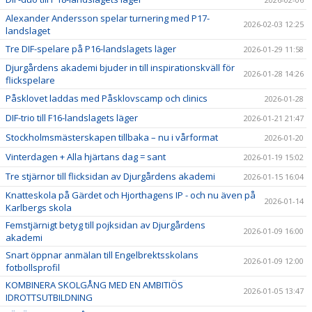
Alexander Andersson spelar turnering med P17-
2026-02-03 12:25
landslaget
Tre DIF-spelare på P16-landslagets läger
2026-01-29 11:58
Djurgårdens akademi bjuder in till inspirationskväll för
2026-01-28 14:26
flickspelare
Påsklovet laddas med Påsklovscamp och clinics
2026-01-28
DIF-trio till F16-landslagets läger
2026-01-21 21:47
Stockholmsmästerskapen tillbaka – nu i vårformat
2026-01-20
Vinterdagen + Alla hjärtans dag = sant
2026-01-19 15:02
Tre stjärnor till flicksidan av Djurgårdens akademi
2026-01-15 16:04
Knatteskola på Gärdet och Hjorthagens IP - och nu även på
2026-01-14
Karlbergs skola
Femstjärnigt betyg till pojksidan av Djurgårdens
2026-01-09 16:00
akademi
Snart öppnar anmälan till Engelbrektsskolans
2026-01-09 12:00
fotbollsprofil
KOMBINERA SKOLGÅNG MED EN AMBITIÖS
2026-01-05 13:47
IDROTTSUTBILDNING