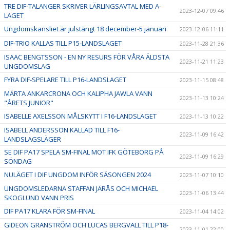
TRE DIF-TALANGER SKRIVER LÄRLINGSAVTAL MED A-
2023-12-07 09:46
LAGET
Ungdomskansliet är julstängt 18 december-5 januari
2023-12-06 11:11
DIF-TRIO KALLAS TILL P15-LANDSLAGET
2023-11-28 21:36
ISAAC BENGTSSON - EN NY RESURS FÖR VÅRA ÄLDSTA
2023-11-21 11:23
UNGDOMSLAG
FYRA DIF-SPELARE TILL P16-LANDSLAGET
2023-11-15 08:48
MÄRTA ANKARCRONA OCH KALIPHA JAWLA VANN
2023-11-13 10:24
"ÅRETS JUNIOR"
ISABELLE AXELSSON MÅLSKYTT I F16-LANDSLAGET
2023-11-13 10:22
ISABELL ANDERSSON KALLAD TILL F16-
2023-11-09 16:42
LANDSLAGSLÄGER
SE DIF PA17 SPELA SM-FINAL MOT IFK GÖTEBORG PÅ
2023-11-09 16:29
SÖNDAG
NULÄGET I DIF UNGDOM INFÖR SÄSONGEN 2024
2023-11-07 10:10
UNGDOMSLEDARNA STAFFAN JÄRÅS OCH MICHAEL
2023-11-06 13:44
SKOGLUND VANN PRIS
DIF PA17 KLARA FÖR SM-FINAL
2023-11-04 14:02
GIDEON GRANSTRÖM OCH LUCAS BERGVALL TILL P18-
2023-11-01 22:00