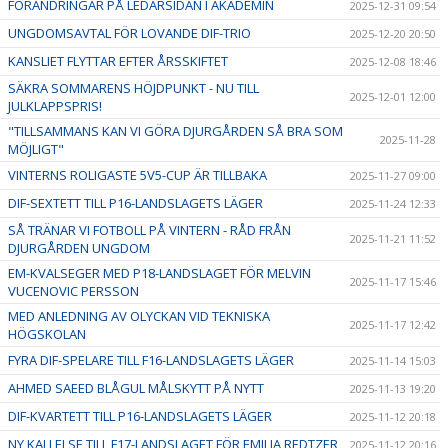
FÖRÄNDRINGAR PÅ LEDARSIDAN I AKADEMIN
2025-12-31 09:54
UNGDOMSAVTAL FÖR LOVANDE DIF-TRIO
2025-12-20 20:50
KANSLIET FLYTTAR EFTER ÅRSSKIFTET
2025-12-08 18:46
SÄKRA SOMMARENS HÖJDPUNKT - NU TILL
2025-12-01 12:00
JULKLAPPSPRIS!
"TILLSAMMANS KAN VI GÖRA DJURGÅRDEN SÅ BRA SOM
2025-11-28
MÖJLIGT"
VINTERNS ROLIGASTE 5V5-CUP ÄR TILLBAKA
2025-11-27 09:00
DIF-SEXTETT TILL P16-LANDSLAGETS LÄGER
2025-11-24 12:33
SÅ TRÄNAR VI FOTBOLL PÅ VINTERN - RÅD FRÅN
2025-11-21 11:52
DJURGÅRDEN UNGDOM
EM-KVALSEGER MED P18-LANDSLAGET FÖR MELVIN
2025-11-17 15:46
VUCENOVIC PERSSON
MED ANLEDNING AV OLYCKAN VID TEKNISKA
2025-11-17 12:42
HÖGSKOLAN
FYRA DIF-SPELARE TILL F16-LANDSLAGETS LÄGER
2025-11-14 15:03
AHMED SAEED BLÅGUL MÅLSKYTT PÅ NYTT
2025-11-13 19:20
DIF-KVARTETT TILL P16-LANDSLAGETS LÄGER
2025-11-12 20:18
NY KALLELSE TILL F17-LANDSLAGET FÖR EMILIA REDTZER
2025-11-12 20:16