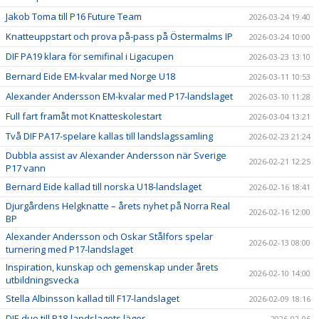
Jakob Toma till P16 Future Team
2026-03-24 19:40
Knatteuppstart och prova på-pass på Östermalms IP
2026-03-24 10:00
DIF PA19 klara för semifinal i Ligacupen
2026-03-23 13:10
Bernard Eide EM-kvalar med Norge U18
2026-03-11 10:53
Alexander Andersson EM-kvalar med P17-landslaget
2026-03-10 11:28
Full fart framåt mot Knatteskolestart
2026-03-04 13:21
Två DIF PA17-spelare kallas till landslagssamling
2026-02-23 21:24
Dubbla assist av Alexander Andersson när Sverige
2026-02-21 12:25
P17 vann
Bernard Eide kallad till norska U18-landslaget
2026-02-16 18:41
Djurgårdens Helgknatte – årets nyhet på Norra Real
2026-02-16 12:00
BP
Alexander Andersson och Oskar Stålfors spelar
2026-02-13 08:00
turnering med P17-landslaget
Inspiration, kunskap och gemenskap under årets
2026-02-10 14:00
utbildningsvecka
Stella Albinsson kallad till F17-landslaget
2026-02-09 18:16
DIF-duo till P18-landslagets läger
2026-02-06