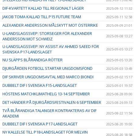
DIF-KVARTETT KALLAD TILL REGIONALT LÄGER
2025-09-12 11:32
JAKOB TOMA KALLAD TILL P15 FUTURE TEAM
2025-09-11 12:58
ALEXANDER ANDERSSON MÅLSKYTT MOT ÖSTERRIKE
2025-09-09 21:01
U-LANDSLAGSSVEP: STORSEGER FÖR ALEXANDER
2025-09-08 13:27
ANDERSSON MOT SCHWEIZ
U-LANDSLAGSSVEP: NY ASSIST AV AHMED SAEED FÖR
2025-09-05 13:27
SVENSKA P17-LANDSLAGET
NU SLÄPPS BLÅRANDIGA RÖTTER
2025-09-05 13:20
DJURGÅRDEN FOTBOLL STARTAR UNGDOMSFOND
2025-09-03 13:49
DIF SKRIVER UNGDOMSAVTAL MED MARCO BIONDI
2025-09-02 15:17
DUBBELT DIF I SVENSKA F15-LANDSLAGET
2025-09-01 19:57
HÖSTENS MATCHKLIMATHELG 13-14 SEPTEMBER
2025-08-28 09:00
DET HÄNDER PÅ DJURGÅRDSFESTIVALEN 6 SEPTEMBER
2025-08-26 09:13
TVÅ BLÅRANDIGA TALANGER KONTRAKTERAS AV DIF
2025-08-22 11:56
AKADEMI
DUBBELT DIF I SVENSKA P17-LANDSLAGET
2025-08-20 19:00
NY KALLELSE TILL P18-LANDSLAGET FÖR MELVIN
2025-08-20 18:58