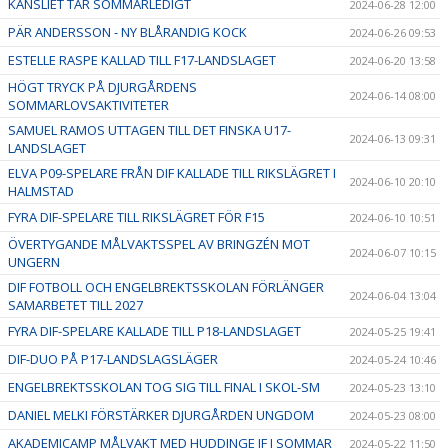
KANSLIET TAR SOMMARLEDIGT
2024-06-28 12:00
PÄR ANDERSSON - NY BLÅRANDIG KOCK
2024-06-26 09:53
ESTELLE RASPE KALLAD TILL F17-LANDSLAGET
2024-06-20 13:58
HÖGT TRYCK PÅ DJURGÅRDENS
2024-06-14 08:00
SOMMARLOVSAKTIVITETER
SAMUEL RAMOS UTTAGEN TILL DET FINSKA U17-
2024-06-13 09:31
LANDSLAGET
ELVA P09-SPELARE FRÅN DIF KALLADE TILL RIKSLÄGRET I
2024-06-10 20:10
HALMSTAD
FYRA DIF-SPELARE TILL RIKSLÄGRET FÖR F15
2024-06-10 10:51
ÖVERTYGANDE MÅLVAKTSSPEL AV BRINGZÉN MOT
2024-06-07 10:15
UNGERN
DIF FOTBOLL OCH ENGELBREKTSSKOLAN FÖRLÄNGER
2024-06-04 13:04
SAMARBETET TILL 2027
FYRA DIF-SPELARE KALLADE TILL P18-LANDSLAGET
2024-05-25 19:41
DIF-DUO PÅ P17-LANDSLAGSLÄGER
2024-05-24 10:46
ENGELBREKTSSKOLAN TOG SIG TILL FINAL I SKOL-SM
2024-05-23 13:10
DANIEL MELKI FÖRSTÄRKER DJURGÅRDEN UNGDOM
2024-05-23 08:00
AKADEMICAMP MÅLVAKT MED HUDDINGE IF I SOMMAR
2024-05-22 11:50