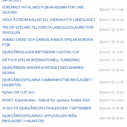
FÖRLÄNGT AVTAL MED POJKAKADEMIN FÖR CARL
2024-07-27 17:48
SELFVÉN
VIOLA ÅSTRÖM KALLAD TILL SVENSKA F15-LANDSLAGET
2024-07-24 10:24
TRE DIF-SPELARE TILL FÖRSTA LANDSLAGSLÄGRET FÖR
2024-07-22 10:08
09-KULLEN
AHMED SAEED OCH SAMUEL RAMOS SPELAR NORDISK
2024-07-20 10:26
POJK
DJURGÅRDSLAGEN IMPONERAR I GOTHIA CUP
2024-07-19 12:07
DIF PA19 SPELAR INTERNATIONELL TURNERING
2024-07-16 16:41
DJURGÅRDEN SKRIVER KONTRAKT MED WARREN
2024-07-13 20:40
NGANA
DJURGÅRDSSPELARNA SAMMANFATTAR RIKSLÄGRET I
2024-07-05 12:59
HALMSTAD
Nyhet: DIF CUP 3v3
2024-07-05 10:00
NYHET: Kaninbollen - fotboll för spelare födda 2020
2024-07-04 14:00
VI SES PÅ DJURGÅRDSFESTIVALEN DEN 7 SEPTEMBER
2024-06-29 08:48
DJURGÅRDSSPELARNAS UPPLEVELSER FRÅN
2024-06-28 20:00
RIKSLÄGRET I HALMSTAD