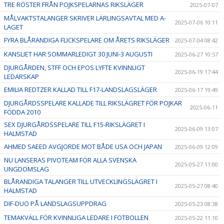
TRE RÖSTER FRÅN POJKSPELARNAS RIKSLÄGER
2025-07-07
MÅLVAKTSTALANGER SKRIVER LÄRLINGSAVTAL MED A-
2025-07-06 10:11
LAGET
FYRA BLÅRANDIGA FLICKSPELARE OM ÅRETS RIKSLÄGER
2025-07-04 08:42
KANSLIET HAR SOMMARLEDIGT 30 JUNI-3 AUGUSTI
2025-06-27 10:57
DJURGÅRDEN, STFF OCH EPOS LYFTE KVINNLIGT
2025-06-19 17:44
LEDARSKAP
EMILIA REDTZER KALLAD TILL F17-LANDSLAGSLÄGER
2025-06-17 19:49
DJURGÅRDSSPELARE KALLADE TILL RIKSLÄGRET FÖR POJKAR
2025-06-11
FÖDDA 2010
SEX DJURGÅRDSSPELARE TILL F15-RIKSLÄGRET I
2025-06-09 13:07
HALMSTAD
AHMED SAEED AVGJORDE MOT BÅDE USA OCH JAPAN
2025-06-09 12:09
NU LANSERAS PIVOTEAM FÖR ALLA SVENSKA
2025-05-27 11:00
UNGDOMSLAG
BLÅRANDIGA TALANGER TILL UTVECKLINGSLÄGRET I
2025-05-27 08:40
HALMSTAD
DIF-DUO PÅ LANDSLAGSUPPDRAG
2025-05-23 08:38
TEMAKVÄLL FÖR KVINNLIGA LEDARE I FOTBOLLEN
2025-05-22 11:10