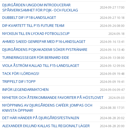
DJURGÅRDEN UNGDOM INTRODUCERAR
2024-09-27 17:00
SPÅRVERKSAMHET FÖR POJK- OCH FLICKLAG
DUBBELT DIF I P18-LANDSLAGET
2024-09-27 10:18
DIF-KVARTETT TILL P15 FUTURE TEAM
2024-09-26 08:00
NYCKELN TILL EN LYCKAD FOTBOLLSCUP
2024-09-18
AHMED SAEED GENREPAR MED P16-LANDSLAGET
2024-09-16 13:41
DJURGÅRDENS POJKAKADEMI SÖKER FYSTRÄNARE
2024-09-16 13:40
TURNERINGSSEGER FÖR BERNARD EIDE
2024-09-13 08:00
VIOLA ÅSTRÖM KALLAD TILL F15-LANDSLAGET
2024-09-12 09:06
TACK FÖR I LÖRDAGS!
2024-09-09 19:48
TRIPPELT DIF I TOPP
2024-09-09 19:41
INFÖR LEGENDARMATCHEN
2024-09-06 09:47
NYHETER OCH ÅTERKOMMANDE FAVORITER PÅ HÖSTLOVET
2024-09-03
NYÖPPNING AV DJURGÅRDENS CAFÉER: JOMPAS OCH
2024-08-30 17:31
KNIVSTA ÖPPNAR!
DET HÄR HÄNDER PÅ DJURGÅRDSFESTIVALEN
2024-08-28 20:02
ALEXANDER EKLUND KALLAS TILL REGIONALT LÄGER
2024-08-28 20:00