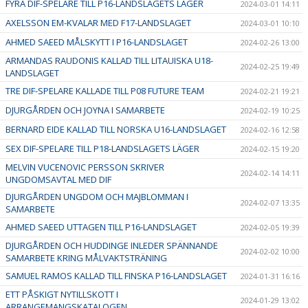
FYRA DIF-SPELARE TILL P16-LANDSLAGETS LÄGER
2024-03-01 14:11
AXELSSON EM-KVALAR MED F17-LANDSLAGET
2024-03-01 10:10
AHMED SAEED MÅLSKYTT I P16-LANDSLAGET
2024-02-26 13:00
ARMANDAS RAUDONIS KALLAD TILL LITAUISKA U18-
2024-02-25 19:49
LANDSLAGET
TRE DIF-SPELARE KALLADE TILL P08 FUTURE TEAM
2024-02-21 19:21
DJURGÅRDEN OCH JOYNA I SAMARBETE
2024-02-19 10:25
BERNARD EIDE KALLAD TILL NORSKA U16-LANDSLAGET
2024-02-16 12:58
SEX DIF-SPELARE TILL P18-LANDSLAGETS LÄGER
2024-02-15 19:20
MELVIN VUCENOVIC PERSSON SKRIVER
2024-02-14 14:11
UNGDOMSAVTAL MED DIF
DJURGÅRDEN UNGDOM OCH MAJBLOMMAN I
2024-02-07 13:35
SAMARBETE
AHMED SAEED UTTAGEN TILL P16-LANDSLAGET
2024-02-05 19:39
DJURGÅRDEN OCH HUDDINGE INLEDER SPÄNNANDE
2024-02-02 10:00
SAMARBETE KRING MÅLVAKTSTRÄNING
SAMUEL RAMOS KALLAD TILL FINSKA P16-LANDSLAGET
2024-01-31 16:16
ETT PÅSKIGT NYTILLSKOTT I
2024-01-29 13:02
ARRANGEMANGSKATALOGEN