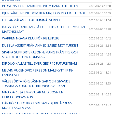
PERSONALFÖRSTÄRKNING INOM BARNFOTBOLLEN
2025-04-14 12:58
DJURGÅRDEN UNGDOM BLIR MAJBLOMMECERTIFIERADE
2025-04-10 10:59
FEL I ANMÄLAN TILL ALUMNINÄTVERKET
2025-04-04 11:54
DAGS FÖR SANKTAN - LÅT OSS BIDRA TILL ETT POSITIVT
2025-04-03 13:28
MATCHKLIMAT
WARREN NGANA KLAR FÖR RB LEIPZIG
2025-03-27 10:12
DUBBLA ASSIST FRÅN AHMED SAEED MOT TURKIET
2025-03-26 12:55
SKAFFA SUPPORTERABONNEMANG FRÅN TRE OCH
2025-03-25 14:55
STÖTTA DIFS UNGDOMSLAG
DIF-DUO KALLAS TILL SVERIGES P16 FUTURE TEAM
2025-03-25 14:53
MELVIN VUCENOVIC PERSSON MÅLSKYTT I P18-
2025-03-24 11:21
LANDSLAGET
VÄLBESÖKTA FÖRELÄSNINGAR OCH GIVANDE
2025-03-20 12:53
TRÄNINGAR UNDER UTBILDNINGSVECKAN
NINA GARIBIJA EM-KVALAR MED BOSNIEN
2025-03-19 10:25
HERCEGOVINAS U19
HÄR BÖRJAR FOTBOLLSRESAN - DJURGÅRDENS
2025-03-17 09:46
KNATTESKOLA VÄXER
EMILIA REDTZER EM-KVALAR MED DET SVENSKA F17-