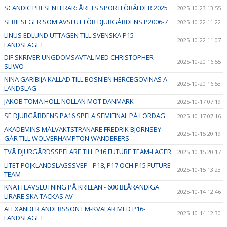
SCANDIC PRESENTERAR: ÅRETS SPORTFÖRÄLDER 2025
2025-10-23 13:55
SERIESEGER SOM AVSLUT FÖR DJURGÅRDENS P2006-7
2025-10-22 11:22
LINUS EDLUND UTTAGEN TILL SVENSKA P15-
2025-10-22 11:07
LANDSLAGET
DIF SKRIVER UNGDOMSAVTAL MED CHRISTOPHER
2025-10-20 16:55
SLIWO
NINA GARIBIJA KALLAD TILL BOSNIEN HERCEGOVINAS A-
2025-10-20 16:53
LANDSLAG
JAKOB TOMA HÖLL NOLLAN MOT DANMARK
2025-10-17 07:19
SE DJURGÅRDENS PA16 SPELA SEMIFINAL PÅ LÖRDAG
2025-10-17 07:16
AKADEMINS MÅLVAKTSTRÄNARE FREDRIK BJÖRNSBY
2025-10-15 20:19
GÅR TILL WOLVERHAMPTON WANDERERS
TVÅ DJURGÅRDSSPELARE TILL P16 FUTURE TEAM-LÄGER
2025-10-15 20:17
LITET POJKLANDSLAGSSVEP - P18, P17 OCH P15 FUTURE
2025-10-15 13:23
TEAM
KNATTEAVSLUTNING PÅ KRILLAN - 600 BLÅRANDIGA
2025-10-14 12:46
LIRARE SKA TACKAS AV
ALEXANDER ANDERSSON EM-KVALAR MED P16-
2025-10-14 12:30
LANDSLAGET