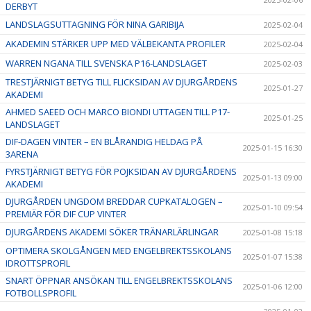
DERBYT
LANDSLAGSUTTAGNING FÖR NINA GARIBIJA
2025-02-04
AKADEMIN STÄRKER UPP MED VÄLBEKANTA PROFILER
2025-02-04
WARREN NGANA TILL SVENSKA P16-LANDSLAGET
2025-02-03
TRESTJÄRNIGT BETYG TILL FLICKSIDAN AV DJURGÅRDENS
2025-01-27
AKADEMI
AHMED SAEED OCH MARCO BIONDI UTTAGEN TILL P17-
2025-01-25
LANDSLAGET
DIF-DAGEN VINTER – EN BLÅRANDIG HELDAG PÅ
2025-01-15 16:30
3ARENA
FYRSTJÄRNIGT BETYG FÖR POJKSIDAN AV DJURGÅRDENS
2025-01-13 09:00
AKADEMI
DJURGÅRDEN UNGDOM BREDDAR CUPKATALOGEN –
2025-01-10 09:54
PREMIÄR FÖR DIF CUP VINTER
DJURGÅRDENS AKADEMI SÖKER TRÄNARLÄRLINGAR
2025-01-08 15:18
OPTIMERA SKOLGÅNGEN MED ENGELBREKTSSKOLANS
2025-01-07 15:38
IDROTTSPROFIL
SNART ÖPPNAR ANSÖKAN TILL ENGELBREKTSSKOLANS
2025-01-06 12:00
FOTBOLLSPROFIL