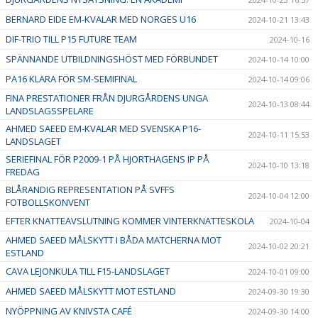
BERNARD EIDE EM-KVALAR MED NORGES U16
2024-10-21 13:43
DIF-TRIO TILL P15 FUTURE TEAM
2024-10-16
SPÄNNANDE UTBILDNINGSHÖST MED FÖRBUNDET
2024-10-14 10:00
PA16 KLARA FÖR SM-SEMIFINAL
2024-10-14 09:06
FINA PRESTATIONER FRÅN DJURGÅRDENS UNGA
2024-10-13 08:44
LANDSLAGSSPELARE
AHMED SAEED EM-KVALAR MED SVENSKA P16-
2024-10-11 15:53
LANDSLAGET
SERIEFINAL FÖR P2009-1 PÅ HJORTHAGENS IP PÅ
2024-10-10 13:18
FREDAG
BLÅRANDIG REPRESENTATION PÅ SVFFS
2024-10-04 12:00
FOTBOLLSKONVENT
EFTER KNATTEAVSLUTNING KOMMER VINTERKNATTESKOLA
2024-10-04
AHMED SAEED MÅLSKYTT I BÅDA MATCHERNA MOT
2024-10-02 20:21
ESTLAND
CAVA LEJONKULA TILL F15-LANDSLAGET
2024-10-01 09:00
AHMED SAEED MÅLSKYTT MOT ESTLAND
2024-09-30 19:30
NYÖPPNING AV KNIVSTA CAFÉ
2024-09-30 14:00