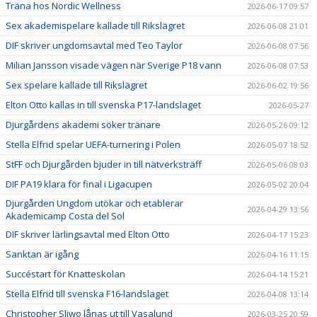
Träna hos Nordic Wellness
2026-06-17 09:57
Sex akademispelare kallade till Rikslägret
2026-06-08 21:01
DIF skriver ungdomsavtal med Teo Taylor
2026-06-08 07:56
Milian Jansson visade vägen när Sverige P18 vann
2026-06-08 07:53
Sex spelare kallade till Rikslägret
2026-06-02 19:56
Elton Otto kallas in till svenska P17-landslaget
2026-05-27
Djurgårdens akademi söker tränare
2026-05-26 09:12
Stella Elfrid spelar UEFA-turnering i Polen
2026-05-07 18:52
StFF och Djurgården bjuder in till nätverksträff
2026-05-06 08:03
DIF PA19 klara för final i Ligacupen
2026-05-02 20:04
Djurgården Ungdom utökar och etablerar
2026-04-29 13:56
Akademicamp Costa del Sol
DIF skriver lärlingsavtal med Elton Otto
2026-04-17 15:23
Sanktan är igång
2026-04-16 11:15
Succéstart för Knatteskolan
2026-04-14 15:21
Stella Elfrid till svenska F16-landslaget
2026-04-08 13:14
Christopher Sliwo lånas ut till Vasalund
2026-03-25 20:59