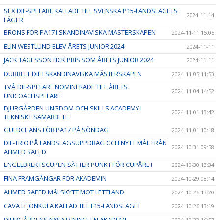
SEX DIF-SPELARE KALLADE TILL SVENSKA P15-LANDSLAGETS
2024-11-14
LÄGER
BRONS FÖR PA17 I SKANDINAVISKA MÄSTERSKAPEN
2024-11-11 15:05
ELIN WESTLUND BLEV ÅRETS JUNIOR 2024
2024-11-11
JACK TAGESSON FICK PRIS SOM ÅRETS JUNIOR 2024
2024-11-11
DUBBELT DIF I SKANDINAVISKA MÄSTERSKAPEN
2024-11-05 11:53
TVÅ DIF-SPELARE NOMINERADE TILL ÅRETS
2024-11-04 14:52
UNICOACHSPELARE
DJURGÅRDEN UNGDOM OCH SKILLS ACADEMY I
2024-11-01 13:42
TEKNISKT SAMARBETE
GULDCHANS FÖR PA17 PÅ SÖNDAG
2024-11-01 10:18
DIF-TRIO PÅ LANDSLAGSUPPDRAG OCH NYTT MÅL FRÅN
2024-10-31 09:58
AHMED SAEED
ENGELBREKTSCUPEN SÄTTER PUNKT FÖR CUPÅRET
2024-10-30 13:34
FINA FRAMGÅNGAR FÖR AKADEMIN
2024-10-29 08:14
AHMED SAEED MÅLSKYTT MOT LETTLAND
2024-10-26 13:20
CAVA LEJONKULA KALLAD TILL F15-LANDSLAGET
2024-10-26 13:19
DJURGÅRDENS NYSATSNING: EN AKADEMI
2024-10-23 16:57