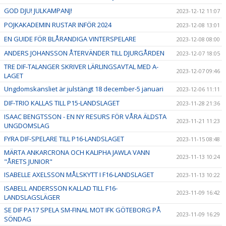
GOD DJU! JULKAMPANJ!
2023-12-12 11:07
POJKAKADEMIN RUSTAR INFÖR 2024
2023-12-08 13:01
EN GUIDE FÖR BLÅRANDIGA VINTERSPELARE
2023-12-08 08:00
ANDERS JOHANSSON ÅTERVÄNDER TILL DJURGÅRDEN
2023-12-07 18:05
TRE DIF-TALANGER SKRIVER LÄRLINGSAVTAL MED A-
2023-12-07 09:46
LAGET
Ungdomskansliet är julstängt 18 december-5 januari
2023-12-06 11:11
DIF-TRIO KALLAS TILL P15-LANDSLAGET
2023-11-28 21:36
ISAAC BENGTSSON - EN NY RESURS FÖR VÅRA ÄLDSTA
2023-11-21 11:23
UNGDOMSLAG
FYRA DIF-SPELARE TILL P16-LANDSLAGET
2023-11-15 08:48
MÄRTA ANKARCRONA OCH KALIPHA JAWLA VANN
2023-11-13 10:24
"ÅRETS JUNIOR"
ISABELLE AXELSSON MÅLSKYTT I F16-LANDSLAGET
2023-11-13 10:22
ISABELL ANDERSSON KALLAD TILL F16-
2023-11-09 16:42
LANDSLAGSLÄGER
SE DIF PA17 SPELA SM-FINAL MOT IFK GÖTEBORG PÅ
2023-11-09 16:29
SÖNDAG