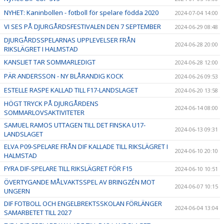
NYHET: Kaninbollen - fotboll för spelare födda 2020
2024-07-04 14:00
VI SES PÅ DJURGÅRDSFESTIVALEN DEN 7 SEPTEMBER
2024-06-29 08:48
DJURGÅRDSSPELARNAS UPPLEVELSER FRÅN
2024-06-28 20:00
RIKSLÄGRET I HALMSTAD
KANSLIET TAR SOMMARLEDIGT
2024-06-28 12:00
PÄR ANDERSSON - NY BLÅRANDIG KOCK
2024-06-26 09:53
ESTELLE RASPE KALLAD TILL F17-LANDSLAGET
2024-06-20 13:58
HÖGT TRYCK PÅ DJURGÅRDENS
2024-06-14 08:00
SOMMARLOVSAKTIVITETER
SAMUEL RAMOS UTTAGEN TILL DET FINSKA U17-
2024-06-13 09:31
LANDSLAGET
ELVA P09-SPELARE FRÅN DIF KALLADE TILL RIKSLÄGRET I
2024-06-10 20:10
HALMSTAD
FYRA DIF-SPELARE TILL RIKSLÄGRET FÖR F15
2024-06-10 10:51
ÖVERTYGANDE MÅLVAKTSSPEL AV BRINGZÉN MOT
2024-06-07 10:15
UNGERN
DIF FOTBOLL OCH ENGELBREKTSSKOLAN FÖRLÄNGER
2024-06-04 13:04
SAMARBETET TILL 2027