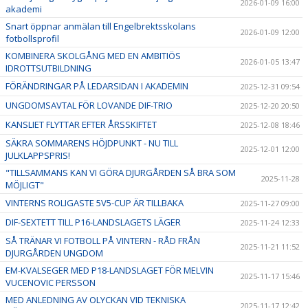
2026-01-09 16:00
akademi
Snart öppnar anmälan till Engelbrektsskolans
2026-01-09 12:00
fotbollsprofil
KOMBINERA SKOLGÅNG MED EN AMBITIÖS
2026-01-05 13:47
IDROTTSUTBILDNING
FÖRÄNDRINGAR PÅ LEDARSIDAN I AKADEMIN
2025-12-31 09:54
UNGDOMSAVTAL FÖR LOVANDE DIF-TRIO
2025-12-20 20:50
KANSLIET FLYTTAR EFTER ÅRSSKIFTET
2025-12-08 18:46
SÄKRA SOMMARENS HÖJDPUNKT - NU TILL
2025-12-01 12:00
JULKLAPPSPRIS!
"TILLSAMMANS KAN VI GÖRA DJURGÅRDEN SÅ BRA SOM
2025-11-28
MÖJLIGT"
VINTERNS ROLIGASTE 5V5-CUP ÄR TILLBAKA
2025-11-27 09:00
DIF-SEXTETT TILL P16-LANDSLAGETS LÄGER
2025-11-24 12:33
SÅ TRÄNAR VI FOTBOLL PÅ VINTERN - RÅD FRÅN
2025-11-21 11:52
DJURGÅRDEN UNGDOM
EM-KVALSEGER MED P18-LANDSLAGET FÖR MELVIN
2025-11-17 15:46
VUCENOVIC PERSSON
MED ANLEDNING AV OLYCKAN VID TEKNISKA
2025-11-17 12:42