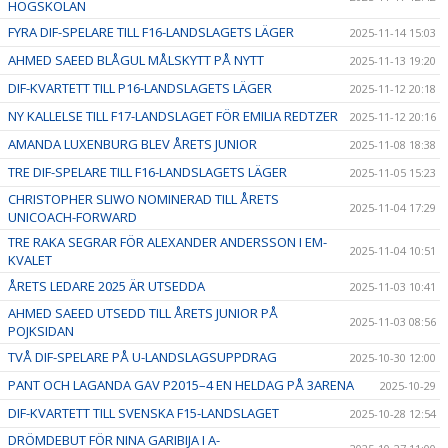
HÖGSKOLAN
FYRA DIF-SPELARE TILL F16-LANDSLAGETS LÄGER
2025-11-14 15:03
AHMED SAEED BLÅGUL MÅLSKYTT PÅ NYTT
2025-11-13 19:20
DIF-KVARTETT TILL P16-LANDSLAGETS LÄGER
2025-11-12 20:18
NY KALLELSE TILL F17-LANDSLAGET FÖR EMILIA REDTZER
2025-11-12 20:16
AMANDA LUXENBURG BLEV ÅRETS JUNIOR
2025-11-08 18:38
TRE DIF-SPELARE TILL F16-LANDSLAGETS LÄGER
2025-11-05 15:23
CHRISTOPHER SLIWO NOMINERAD TILL ÅRETS
2025-11-04 17:29
UNICOACH-FORWARD
TRE RAKA SEGRAR FÖR ALEXANDER ANDERSSON I EM-
2025-11-04 10:51
KVALET
ÅRETS LEDARE 2025 ÄR UTSEDDA
2025-11-03 10:41
AHMED SAEED UTSEDD TILL ÅRETS JUNIOR PÅ
2025-11-03 08:56
POJKSIDAN
TVÅ DIF-SPELARE PÅ U-LANDSLAGSUPPDRAG
2025-10-30 12:00
PANT OCH LAGANDA GAV P2015–4 EN HELDAG PÅ 3ARENA
2025-10-29
DIF-KVARTETT TILL SVENSKA F15-LANDSLAGET
2025-10-28 12:54
DRÖMDEBUT FÖR NINA GARIBIJA I A-