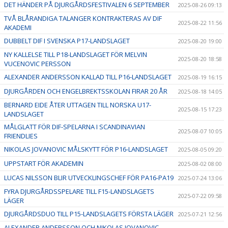
DET HÄNDER PÅ DJURGÅRDSFESTIVALEN 6 SEPTEMBER
2025-08-26 09:13
TVÅ BLÅRANDIGA TALANGER KONTRAKTERAS AV DIF
2025-08-22 11:56
AKADEMI
DUBBELT DIF I SVENSKA P17-LANDSLAGET
2025-08-20 19:00
NY KALLELSE TILL P18-LANDSLAGET FÖR MELVIN
2025-08-20 18:58
VUCENOVIC PERSSON
ALEXANDER ANDERSSON KALLAD TILL P16-LANDSLAGET
2025-08-19 16:15
DJURGÅRDEN OCH ENGELBREKTSSKOLAN FIRAR 20 ÅR
2025-08-18 14:05
BERNARD EIDE ÅTER UTTAGEN TILL NORSKA U17-
2025-08-15 17:23
LANDSLAGET
MÅLGLATT FÖR DIF-SPELARNA I SCANDINAVIAN
2025-08-07 10:05
FRIENDLIES
NIKOLAS JOVANOVIC MÅLSKYTT FÖR P16-LANDSLAGET
2025-08-05 09:20
UPPSTART FÖR AKADEMIN
2025-08-02 08:00
LUCAS NILSSON BLIR UTVECKLINGSCHEF FÖR PA16-PA19
2025-07-24 13:06
FYRA DJURGÅRDSSPELARE TILL F15-LANDSLAGETS
2025-07-22 09:58
LÄGER
DJURGÅRDSDUO TILL P15-LANDSLAGETS FÖRSTA LÄGER
2025-07-21 12:56
ALEXANDER ANDERSSON OCH NIKOLAS JOVANOVIC