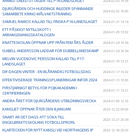
AHMED SAEED UTTAGEN TILL P16-LANDSLAGET
2024-02-05 19:39
DJURGÅRDEN OCH HUDDINGE INLEDER SPÄNNANDE
2024-02-02 10:00
SAMARBETE KRING MÅLVAKTSTRÄNING
SAMUEL RAMOS KALLAD TILL FINSKA P16-LANDSLAGET
2024-01-31 16:16
ETT PÅSKIGT NYTILLSKOTT I
2024-01-29 13:02
ARRANGEMANGSKATALOGEN
KNATTESKOLAN ÖPPNAR UPP FRÅN FEM ÅRS ÅLDER
2024-01-24 10:56
ISABELL ANDERSSON LADDAR FÖR DUBBELLANDSKAMP
2024-01-24 10:54
MELVIN VUCENOVIC PERSSON KALLAD TILL P17-
2024-01-19 12:21
LANDSLAGET
DIF-DAGEN VINTER - EN BLÅRANDIG FOTBOLLSDAG
2024-01-17 16:32
EFFEKTIVISERADE TRÄNINGSPLANERINGAR INFÖR 2024
2024-01-13 10:00
FYRSTJÄRNIGT BETYG FÖR POJKAKADEMIN I
2024-01-11 13:21
CERTIFIERINGEN
ANDRA ÅRET FÖR DJURGÅRDENS UTBILDNINGSVECKA
2024-01-09 12:10
KANSLIET ÖPPNAR ÅTER DEN 8 JANUARI
2023-12-22 09:00
SNART ÄR DET DAGS ATT SÖKA TILL
2023-12-21 20:34
ENGELBREKTSSKOLANS FOTBOLLSPROFIL
KLARTECKEN FÖR NYTT KANSLI VID HJORTHAGENS IP
2023-12-18 20:03