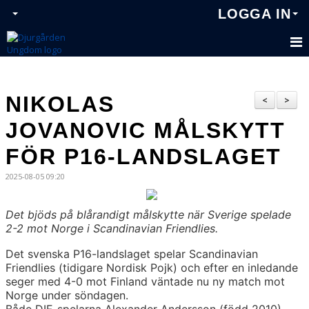
LOGGA IN
NIKOLAS
<
>
JOVANOVIC MÅLSKYTT
FÖR P16-LANDSLAGET
2025-08-05 09:20
Det bjöds på blårandigt målskytte när Sverige spelade
2-2 mot Norge i Scandinavian Friendlies.
Det svenska P16-landslaget spelar Scandinavian
Friendlies (tidigare Nordisk Pojk) och efter en inledande
seger med 4-0 mot Finland väntade nu ny match mot
Norge under söndagen.
Både DIF-spelarna Alexander Andersson (född 2010)