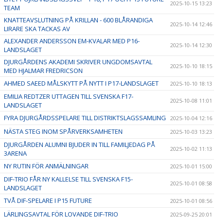
2025-10-15 13:23
TEAM
KNATTEAVSLUTNING PÅ KRILLAN - 600 BLÅRANDIGA
2025-10-14 12:46
LIRARE SKA TACKAS AV
ALEXANDER ANDERSSON EM-KVALAR MED P16-
2025-10-14 12:30
LANDSLAGET
DJURGÅRDENS AKADEMI SKRIVER UNGDOMSAVTAL
2025-10-10 18:15
MED HJALMAR FREDRICSON
AHMED SAEED MÅLSKYTT PÅ NYTT I P17-LANDSLAGET
2025-10-10 18:13
EMILIA REDTZER UTTAGEN TILL SVENSKA F17-
2025-10-08 11:01
LANDSLAGET
FYRA DJURGÅRDSSPELARE TILL DISTRIKTSLAGSSAMLING
2025-10-04 12:16
NÄSTA STEG INOM SPÅRVERKSAMHETEN
2025-10-03 13:23
DJURGÅRDEN ALUMNI BJUDER IN TILL FAMILJEDAG PÅ
2025-10-02 11:13
3ARENA
NY RUTIN FÖR ANMÄLNINGAR
2025-10-01 15:00
DIF-TRIO FÅR NY KALLELSE TILL SVENSKA F15-
2025-10-01 08:58
LANDSLAGET
TVÅ DIF-SPELARE I P15 FUTURE
2025-10-01 08:56
LÄRLINGSAVTAL FÖR LOVANDE DIF-TRIO
2025-09-25 20:01