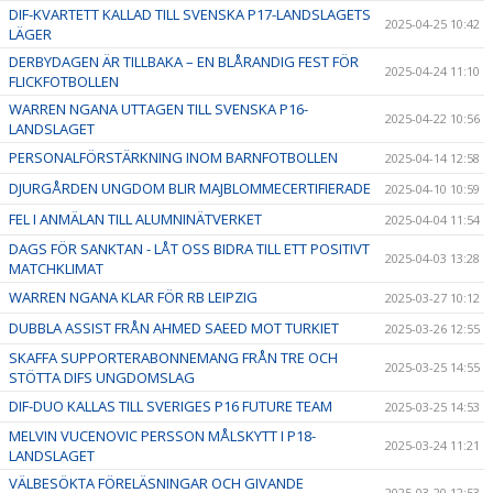
DIF-KVARTETT KALLAD TILL SVENSKA P17-LANDSLAGETS
2025-04-25 10:42
LÄGER
DERBYDAGEN ÄR TILLBAKA – EN BLÅRANDIG FEST FÖR
2025-04-24 11:10
FLICKFOTBOLLEN
WARREN NGANA UTTAGEN TILL SVENSKA P16-
2025-04-22 10:56
LANDSLAGET
PERSONALFÖRSTÄRKNING INOM BARNFOTBOLLEN
2025-04-14 12:58
DJURGÅRDEN UNGDOM BLIR MAJBLOMMECERTIFIERADE
2025-04-10 10:59
FEL I ANMÄLAN TILL ALUMNINÄTVERKET
2025-04-04 11:54
DAGS FÖR SANKTAN - LÅT OSS BIDRA TILL ETT POSITIVT
2025-04-03 13:28
MATCHKLIMAT
WARREN NGANA KLAR FÖR RB LEIPZIG
2025-03-27 10:12
DUBBLA ASSIST FRÅN AHMED SAEED MOT TURKIET
2025-03-26 12:55
SKAFFA SUPPORTERABONNEMANG FRÅN TRE OCH
2025-03-25 14:55
STÖTTA DIFS UNGDOMSLAG
DIF-DUO KALLAS TILL SVERIGES P16 FUTURE TEAM
2025-03-25 14:53
MELVIN VUCENOVIC PERSSON MÅLSKYTT I P18-
2025-03-24 11:21
LANDSLAGET
VÄLBESÖKTA FÖRELÄSNINGAR OCH GIVANDE
2025-03-20 12:53