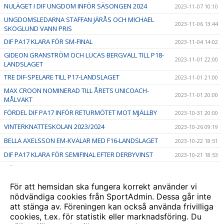
NULÄGET I DIF UNGDOM INFÖR SÄSONGEN 2024
2023-11-07 10:10
UNGDOMSLEDARNA STAFFAN JÄRÅS OCH MICHAEL
2023-11-06 13:44
SKOGLUND VANN PRIS
DIF PA17 KLARA FÖR SM-FINAL
2023-11-04 14:02
GIDEON GRANSTRÖM OCH LUCAS BERGVALL TILL P18-
2023-11-01 22:00
LANDSLAGET
TRE DIF-SPELARE TILL P17-LANDSLAGET
2023-11-01 21:00
MAX CROON NOMINERAD TILL ÅRETS UNICOACH-
2023-11-01 20:00
MÅLVAKT
FÖRDEL DIF PA17 INFÖR RETURMÖTET MOT MJÄLLBY
2023-10-31 20:00
VINTERKNATTESKOLAN 2023/2024
2023-10-26 09:19
BELLA AXELSSON EM-KVALAR MED F16-LANDSLAGET
2023-10-22 18:51
DIF PA17 KLARA FÖR SEMIFINAL EFTER DERBYVINST
2023-10-21 18:53
HÖSTLOVSAKTIVITETER - vecka 44
2023-10-10 16:30
TVÅ DIF-SPELARE TILL P15-LANDSLAGET FUTURE TEAM
2023-10-09 18:55
För att hemsidan ska fungera korrekt använder vi
nödvändiga cookies från SportAdmin. Dessa går inte
DJURGÅRDSFESTIVALEN 9 SEPTEMBER
2023-09-08 19:16
att stänga av. Föreningen kan också använda frivilliga
Stockholmsmästerskapen firar 20 år
2023-08-17 19:17
cookies, t.ex. för statistik eller marknadsföring. Du