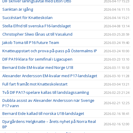
DIF skriver lärlingsavtal med Elton Otto
2026-04-17 15:23
Sanktan är igång
2026-04-16 11:15
Succéstart för Knatteskolan
2026-04-14 15:21
Stella Elfrid till svenska F16-landslaget
2026-04-08 13:14
Christopher Sliwo lånas ut till Vasalund
2026-03-25 20:59
Jakob Toma till P16 Future Team
2026-03-24 19:40
Knatteuppstart och prova på-pass på Östermalms IP
2026-03-24 10:00
DIF PA19 klara för semifinal i Ligacupen
2026-03-23 13:10
Bernard Eide EM-kvalar med Norge U18
2026-03-11 10:53
Alexander Andersson EM-kvalar med P17-landslaget
2026-03-10 11:28
Full fart framåt mot Knatteskolestart
2026-03-04 13:21
Två DIF PA17-spelare kallas till landslagssamling
2026-02-23 21:24
Dubbla assist av Alexander Andersson när Sverige
2026-02-21 12:25
P17 vann
Bernard Eide kallad till norska U18-landslaget
2026-02-16 18:41
Djurgårdens Helgknatte – årets nyhet på Norra Real
2026-02-16 12:00
BP