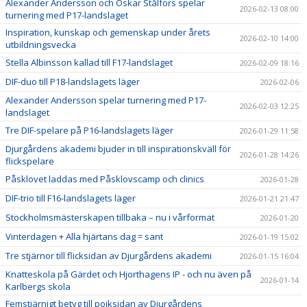
Alexander Andersson och Oskar Stålfors spelar
2026-02-13 08:00
turnering med P17-landslaget
Inspiration, kunskap och gemenskap under årets
2026-02-10 14:00
utbildningsvecka
Stella Albinsson kallad till F17-landslaget
2026-02-09 18:16
DIF-duo till P18-landslagets läger
2026-02-06
Alexander Andersson spelar turnering med P17-
2026-02-03 12:25
landslaget
Tre DIF-spelare på P16-landslagets läger
2026-01-29 11:58
Djurgårdens akademi bjuder in till inspirationskväll för
2026-01-28 14:26
flickspelare
Påsklovet laddas med Påsklovscamp och clinics
2026-01-28
DIF-trio till F16-landslagets läger
2026-01-21 21:47
Stockholmsmästerskapen tillbaka – nu i vårformat
2026-01-20
Vinterdagen + Alla hjärtans dag = sant
2026-01-19 15:02
Tre stjärnor till flicksidan av Djurgårdens akademi
2026-01-15 16:04
Knatteskola på Gärdet och Hjorthagens IP - och nu även på
2026-01-14
Karlbergs skola
Femstjärnigt betyg till pojksidan av Djurgårdens