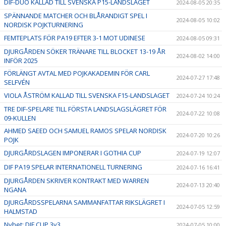
DIF-DUO KALLAD TILL SVENSKA P15-LANDSLAGET
2024-08-05 20:35
SPÄNNANDE MATCHER OCH BLÅRANDIGT SPEL I
2024-08-05 10:02
NORDISK POJKTURNERING
FEMTEPLATS FÖR PA19 EFTER 3-1 MOT UDINESE
2024-08-05 09:31
DJURGÅRDEN SÖKER TRÄNARE TILL BLOCKET 13-19 ÅR
2024-08-02 14:00
INFÖR 2025
FÖRLÄNGT AVTAL MED POJKAKADEMIN FÖR CARL
2024-07-27 17:48
SELFVÉN
VIOLA ÅSTRÖM KALLAD TILL SVENSKA F15-LANDSLAGET
2024-07-24 10:24
TRE DIF-SPELARE TILL FÖRSTA LANDSLAGSLÄGRET FÖR
2024-07-22 10:08
09-KULLEN
AHMED SAEED OCH SAMUEL RAMOS SPELAR NORDISK
2024-07-20 10:26
POJK
DJURGÅRDSLAGEN IMPONERAR I GOTHIA CUP
2024-07-19 12:07
DIF PA19 SPELAR INTERNATIONELL TURNERING
2024-07-16 16:41
DJURGÅRDEN SKRIVER KONTRAKT MED WARREN
2024-07-13 20:40
NGANA
DJURGÅRDSSPELARNA SAMMANFATTAR RIKSLÄGRET I
2024-07-05 12:59
HALMSTAD
Nyhet: DIF CUP 3v3
2024-07-05 10:00