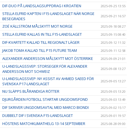
DIF-DUO PÅ LANDSLAGSUPPDRAG I KROATIEN
2025-09-25 13:55
STELLA ELFRID KAPTEN I F15-LANDSLAGET NÄR NORGE
2025-09-21 16:57
BESEGRADES
ZOË KÄLLSTRÖM MÅLSKYTT MOT NORGE
2025-09-18 08:27
STELLA ELFRID KALLAS IN TILL F15-LANDSLAGET
2025-09-15 08:40
DIF-KVARTETT KALLAD TILL REGIONALT LÄGER
2025-09-12 11:32
JAKOB TOMA KALLAD TILL P15 FUTURE TEAM
2025-09-11 12:58
ALEXANDER ANDERSSON MÅLSKYTT MOT ÖSTERRIKE
2025-09-09 21:01
U-LANDSLAGSSVEP: STORSEGER FÖR ALEXANDER
2025-09-08 13:27
ANDERSSON MOT SCHWEIZ
U-LANDSLAGSSVEP: NY ASSIST AV AHMED SAEED FÖR
2025-09-05 13:27
SVENSKA P17-LANDSLAGET
NU SLÄPPS BLÅRANDIGA RÖTTER
2025-09-05 13:20
DJURGÅRDEN FOTBOLL STARTAR UNGDOMSFOND
2025-09-03 13:49
DIF SKRIVER UNGDOMSAVTAL MED MARCO BIONDI
2025-09-02 15:17
DUBBELT DIF I SVENSKA F15-LANDSLAGET
2025-09-01 19:57
HÖSTENS MATCHKLIMATHELG 13-14 SEPTEMBER
2025-08-28 09:00