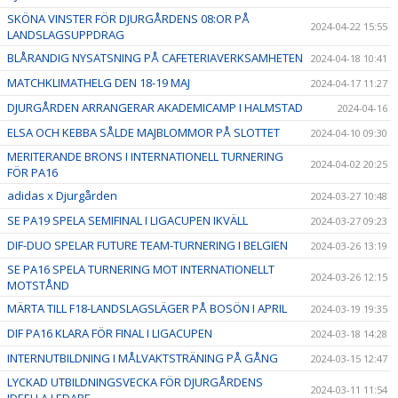
SKÖNA VINSTER FÖR DJURGÅRDENS 08:OR PÅ
2024-04-22 15:55
LANDSLAGSUPPDRAG
BLÅRANDIG NYSATSNING PÅ CAFETERIAVERKSAMHETEN
2024-04-18 10:41
MATCHKLIMATHELG DEN 18-19 MAJ
2024-04-17 11:27
DJURGÅRDEN ARRANGERAR AKADEMICAMP I HALMSTAD
2024-04-16
ELSA OCH KEBBA SÅLDE MAJBLOMMOR PÅ SLOTTET
2024-04-10 09:30
MERITERANDE BRONS I INTERNATIONELL TURNERING
2024-04-02 20:25
FÖR PA16
adidas x Djurgården
2024-03-27 10:48
SE PA19 SPELA SEMIFINAL I LIGACUPEN IKVÄLL
2024-03-27 09:23
DIF-DUO SPELAR FUTURE TEAM-TURNERING I BELGIEN
2024-03-26 13:19
SE PA16 SPELA TURNERING MOT INTERNATIONELLT
2024-03-26 12:15
MOTSTÅND
MÄRTA TILL F18-LANDSLAGSLÄGER PÅ BOSÖN I APRIL
2024-03-19 19:35
DIF PA16 KLARA FÖR FINAL I LIGACUPEN
2024-03-18 14:28
INTERNUTBILDNING I MÅLVAKTSTRÄNING PÅ GÅNG
2024-03-15 12:47
LYCKAD UTBILDNINGSVECKA FÖR DJURGÅRDENS
2024-03-11 11:54
IDEELLA LEDARE