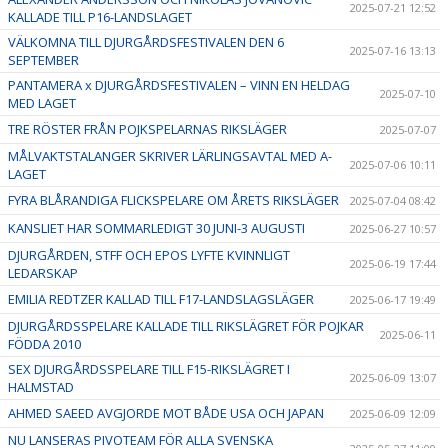
2025-07-21 12:52
KALLADE TILL P16-LANDSLAGET
VÄLKOMNA TILL DJURGÅRDSFESTIVALEN DEN 6
2025-07-16 13:13
SEPTEMBER
PANTAMERA x DJURGÅRDSFESTIVALEN – VINN EN HELDAG
2025-07-10
MED LAGET
TRE RÖSTER FRÅN POJKSPELARNAS RIKSLÄGER
2025-07-07
MÅLVAKTSTALANGER SKRIVER LÄRLINGSAVTAL MED A-
2025-07-06 10:11
LAGET
FYRA BLÅRANDIGA FLICKSPELARE OM ÅRETS RIKSLÄGER
2025-07-04 08:42
KANSLIET HAR SOMMARLEDIGT 30 JUNI-3 AUGUSTI
2025-06-27 10:57
DJURGÅRDEN, STFF OCH EPOS LYFTE KVINNLIGT
2025-06-19 17:44
LEDARSKAP
EMILIA REDTZER KALLAD TILL F17-LANDSLAGSLÄGER
2025-06-17 19:49
DJURGÅRDSSPELARE KALLADE TILL RIKSLÄGRET FÖR POJKAR
2025-06-11
FÖDDA 2010
SEX DJURGÅRDSSPELARE TILL F15-RIKSLÄGRET I
2025-06-09 13:07
HALMSTAD
AHMED SAEED AVGJORDE MOT BÅDE USA OCH JAPAN
2025-06-09 12:09
NU LANSERAS PIVOTEAM FÖR ALLA SVENSKA