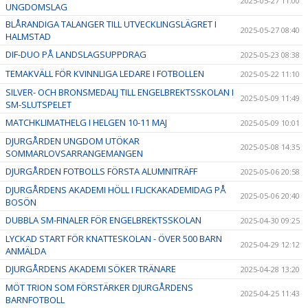
2025-05-27 11:00
UNGDOMSLAG
BLÅRANDIGA TALANGER TILL UTVECKLINGSLÄGRET I
2025-05-27 08:40
HALMSTAD
DIF-DUO PÅ LANDSLAGSUPPDRAG
2025-05-23 08:38
TEMAKVÄLL FÖR KVINNLIGA LEDARE I FOTBOLLEN
2025-05-22 11:10
SILVER- OCH BRONSMEDALJ TILL ENGELBREKTSSKOLAN I
2025-05-09 11:49
SM-SLUTSPELET
MATCHKLIMATHELG I HELGEN 10-11 MAJ
2025-05-09 10:01
DJURGÅRDEN UNGDOM UTÖKAR
2025-05-08 14:35
SOMMARLOVSARRANGEMANGEN
DJURGÅRDEN FOTBOLLS FÖRSTA ALUMNITRÄFF
2025-05-06 20:58
DJURGÅRDENS AKADEMI HÖLL I FLICKAKADEMIDAG PÅ
2025-05-06 20:40
BOSÖN
DUBBLA SM-FINALER FÖR ENGELBREKTSSKOLAN
2025-04-30 09:25
LYCKAD START FÖR KNATTESKOLAN - ÖVER 500 BARN
2025-04-29 12:12
ANMÄLDA
DJURGÅRDENS AKADEMI SÖKER TRÄNARE
2025-04-28 13:20
MÖT TRION SOM FÖRSTÄRKER DJURGÅRDENS
2025-04-25 11:43
BARNFOTBOLL