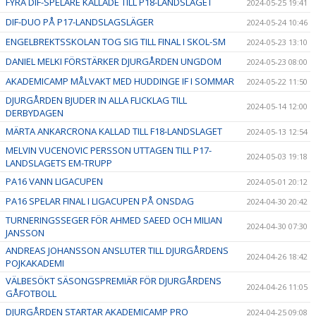
FYRA DIF-SPELARE KALLADE TILL P18-LANDSLAGET
2024-05-25 19:41
DIF-DUO PÅ P17-LANDSLAGSLÄGER
2024-05-24 10:46
ENGELBREKTSSKOLAN TOG SIG TILL FINAL I SKOL-SM
2024-05-23 13:10
DANIEL MELKI FÖRSTÄRKER DJURGÅRDEN UNGDOM
2024-05-23 08:00
AKADEMICAMP MÅLVAKT MED HUDDINGE IF I SOMMAR
2024-05-22 11:50
DJURGÅRDEN BJUDER IN ALLA FLICKLAG TILL
2024-05-14 12:00
DERBYDAGEN
MÄRTA ANKARCRONA KALLAD TILL F18-LANDSLAGET
2024-05-13 12:54
MELVIN VUCENOVIC PERSSON UTTAGEN TILL P17-
2024-05-03 19:18
LANDSLAGETS EM-TRUPP
PA16 VANN LIGACUPEN
2024-05-01 20:12
PA16 SPELAR FINAL I LIGACUPEN PÅ ONSDAG
2024-04-30 20:42
TURNERINGSSEGER FÖR AHMED SAEED OCH MILIAN
2024-04-30 07:30
JANSSON
ANDREAS JOHANSSON ANSLUTER TILL DJURGÅRDENS
2024-04-26 18:42
POJKAKADEMI
VÄLBESÖKT SÄSONGSPREMIÄR FÖR DJURGÅRDENS
2024-04-26 11:05
GÅFOTBOLL
DJURGÅRDEN STARTAR AKADEMICAMP PRO
2024-04-25 09:08