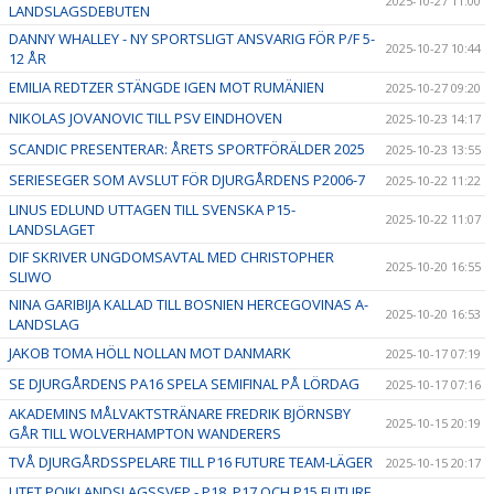
2025-10-27 11:00
LANDSLAGSDEBUTEN
DANNY WHALLEY - NY SPORTSLIGT ANSVARIG FÖR P/F 5-
2025-10-27 10:44
12 ÅR
EMILIA REDTZER STÄNGDE IGEN MOT RUMÄNIEN
2025-10-27 09:20
NIKOLAS JOVANOVIC TILL PSV EINDHOVEN
2025-10-23 14:17
SCANDIC PRESENTERAR: ÅRETS SPORTFÖRÄLDER 2025
2025-10-23 13:55
SERIESEGER SOM AVSLUT FÖR DJURGÅRDENS P2006-7
2025-10-22 11:22
LINUS EDLUND UTTAGEN TILL SVENSKA P15-
2025-10-22 11:07
LANDSLAGET
DIF SKRIVER UNGDOMSAVTAL MED CHRISTOPHER
2025-10-20 16:55
SLIWO
NINA GARIBIJA KALLAD TILL BOSNIEN HERCEGOVINAS A-
2025-10-20 16:53
LANDSLAG
JAKOB TOMA HÖLL NOLLAN MOT DANMARK
2025-10-17 07:19
SE DJURGÅRDENS PA16 SPELA SEMIFINAL PÅ LÖRDAG
2025-10-17 07:16
AKADEMINS MÅLVAKTSTRÄNARE FREDRIK BJÖRNSBY
2025-10-15 20:19
GÅR TILL WOLVERHAMPTON WANDERERS
TVÅ DJURGÅRDSSPELARE TILL P16 FUTURE TEAM-LÄGER
2025-10-15 20:17
LITET POJKLANDSLAGSSVEP - P18, P17 OCH P15 FUTURE