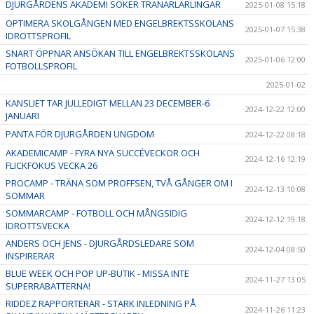
DJURGÅRDENS AKADEMI SÖKER TRÄNARLÄRLINGAR
2025-01-08 15:18
OPTIMERA SKOLGÅNGEN MED ENGELBREKTSSKOLANS
2025-01-07 15:38
IDROTTSPROFIL
SNART ÖPPNAR ANSÖKAN TILL ENGELBREKTSSKOLANS
2025-01-06 12:00
FOTBOLLSPROFIL
2025-01-02
KANSLIET TAR JULLEDIGT MELLAN 23 DECEMBER-6
2024-12-22 12:00
JANUARI
PANTA FÖR DJURGÅRDEN UNGDOM
2024-12-22 08:18
AKADEMICAMP - FYRA NYA SUCCÉVECKOR OCH
2024-12-16 12:19
FLICKFOKUS VECKA 26
PROCAMP - TRÄNA SOM PROFFSEN, TVÅ GÅNGER OM I
2024-12-13 10:08
SOMMAR
SOMMARCAMP - FOTBOLL OCH MÅNGSIDIG
2024-12-12 19:18
IDROTTSVECKA
ANDERS OCH JENS - DJURGÅRDSLEDARE SOM
2024-12-04 08:50
INSPIRERAR
BLUE WEEK OCH POP UP-BUTIK - MISSA INTE
2024-11-27 13:05
SUPERRABATTERNA!
RIDDEZ RAPPORTERAR - STARK INLEDNING PÅ
2024-11-26 11:23