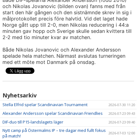
och Nikolas Jovanovic (bilden ovan) fanns med från
start den här gången och den sistnämnde skrev in sig i
målprotokollet precis före halvtid. Vid det laget hade
Norge gått upp till 2-0, men Nikolas reducering i 44:a
minuten gav hopp och Sverige skulle sedan kvittera till
2-2 med tio minuter kvar av matchen.
Både Nikolas Jovanovic och Alexander Andersson
spelade hela matchen. Närmast avslutas turneringen
med ett möte mot Danmark på onsdag.
Nyhetsarkiv
Stella Elfrid spelar Scandinavian Tournament
2026-07-30 11:20
Alexander Andersson spelar Scandinavian Friendlies
2026-07-23 09:43
DIF-duo till P15-landslagets läger
2026-07-23 09:40
Nytt camp på Östermalms IP – tre dagar med fullt fokus
2026-07-03 12:00
på match!