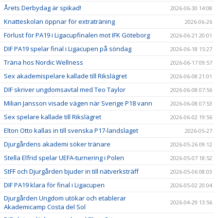
Årets Derbydag är spikad!
2026-06-30 14:08
Knatteskolan öppnar för extraträning
2026-06-26
Förlust för PA19 i Ligacupfinalen mot IFK Göteborg
2026-06-21 20:01
DIF PA19 spelar final i Ligacupen på söndag
2026-06-18 15:27
Träna hos Nordic Wellness
2026-06-17 09:57
Sex akademispelare kallade till Rikslägret
2026-06-08 21:01
DIF skriver ungdomsavtal med Teo Taylor
2026-06-08 07:56
Milian Jansson visade vägen när Sverige P18 vann
2026-06-08 07:53
Sex spelare kallade till Rikslägret
2026-06-02 19:56
Elton Otto kallas in till svenska P17-landslaget
2026-05-27
Djurgårdens akademi söker tränare
2026-05-26 09:12
Stella Elfrid spelar UEFA-turnering i Polen
2026-05-07 18:52
StFF och Djurgården bjuder in till nätverksträff
2026-05-06 08:03
DIF PA19 klara för final i Ligacupen
2026-05-02 20:04
Djurgården Ungdom utökar och etablerar
2026-04-29 13:56
Akademicamp Costa del Sol