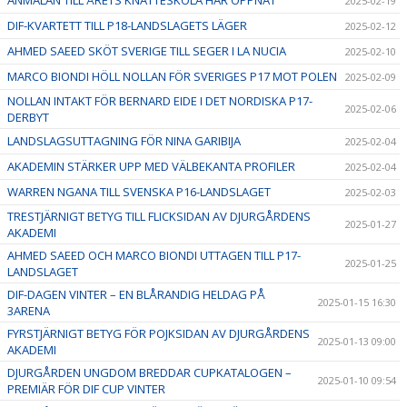
2025-02-19
DIF-KVARTETT TILL P18-LANDSLAGETS LÄGER
2025-02-12
AHMED SAEED SKÖT SVERIGE TILL SEGER I LA NUCIA
2025-02-10
MARCO BIONDI HÖLL NOLLAN FÖR SVERIGES P17 MOT POLEN
2025-02-09
NOLLAN INTAKT FÖR BERNARD EIDE I DET NORDISKA P17-
2025-02-06
DERBYT
LANDSLAGSUTTAGNING FÖR NINA GARIBIJA
2025-02-04
AKADEMIN STÄRKER UPP MED VÄLBEKANTA PROFILER
2025-02-04
WARREN NGANA TILL SVENSKA P16-LANDSLAGET
2025-02-03
TRESTJÄRNIGT BETYG TILL FLICKSIDAN AV DJURGÅRDENS
2025-01-27
AKADEMI
AHMED SAEED OCH MARCO BIONDI UTTAGEN TILL P17-
2025-01-25
LANDSLAGET
DIF-DAGEN VINTER – EN BLÅRANDIG HELDAG PÅ
2025-01-15 16:30
3ARENA
FYRSTJÄRNIGT BETYG FÖR POJKSIDAN AV DJURGÅRDENS
2025-01-13 09:00
AKADEMI
DJURGÅRDEN UNGDOM BREDDAR CUPKATALOGEN –
2025-01-10 09:54
PREMIÄR FÖR DIF CUP VINTER