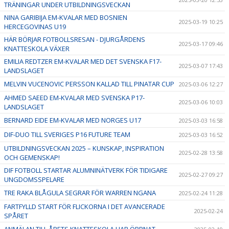
TRÄNINGAR UNDER UTBILDNINGSVECKAN
NINA GARIBIJA EM-KVALAR MED BOSNIEN
2025-03-19 10:25
HERCEGOVINAS U19
HÄR BÖRJAR FOTBOLLSRESAN - DJURGÅRDENS
2025-03-17 09:46
KNATTESKOLA VÄXER
EMILIA REDTZER EM-KVALAR MED DET SVENSKA F17-
2025-03-07 17:43
LANDSLAGET
MELVIN VUCENOVIC PERSSON KALLAD TILL PINATAR CUP
2025-03-06 12:27
AHMED SAEED EM-KVALAR MED SVENSKA P17-
2025-03-06 10:03
LANDSLAGET
BERNARD EIDE EM-KVALAR MED NORGES U17
2025-03-03 16:58
DIF-DUO TILL SVERIGES P16 FUTURE TEAM
2025-03-03 16:52
UTBILDNINGSVECKAN 2025 – KUNSKAP, INSPIRATION
2025-02-28 13:58
OCH GEMENSKAP!
DIF FOTBOLL STARTAR ALUMNINÄTVERK FÖR TIDIGARE
2025-02-27 09:27
UNGDOMSSPELARE
TRE RAKA BLÅGULA SEGRAR FÖR WARREN NGANA
2025-02-24 11:28
FARTFYLLD START FÖR FLICKORNA I DET AVANCERADE
2025-02-24
SPÅRET
ANMÄLAN TILL ÅRETS KNATTESKOLA HAR ÖPPNAT