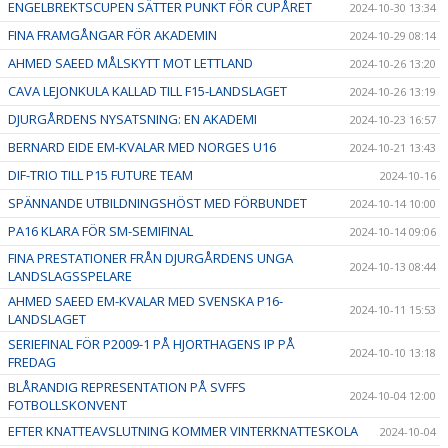
ENGELBREKTSCUPEN SÄTTER PUNKT FÖR CUPÅRET
2024-10-30 13:34
FINA FRAMGÅNGAR FÖR AKADEMIN
2024-10-29 08:14
AHMED SAEED MÅLSKYTT MOT LETTLAND
2024-10-26 13:20
CAVA LEJONKULA KALLAD TILL F15-LANDSLAGET
2024-10-26 13:19
DJURGÅRDENS NYSATSNING: EN AKADEMI
2024-10-23 16:57
BERNARD EIDE EM-KVALAR MED NORGES U16
2024-10-21 13:43
DIF-TRIO TILL P15 FUTURE TEAM
2024-10-16
SPÄNNANDE UTBILDNINGSHÖST MED FÖRBUNDET
2024-10-14 10:00
PA16 KLARA FÖR SM-SEMIFINAL
2024-10-14 09:06
FINA PRESTATIONER FRÅN DJURGÅRDENS UNGA
2024-10-13 08:44
LANDSLAGSSPELARE
AHMED SAEED EM-KVALAR MED SVENSKA P16-
2024-10-11 15:53
LANDSLAGET
SERIEFINAL FÖR P2009-1 PÅ HJORTHAGENS IP PÅ
2024-10-10 13:18
FREDAG
BLÅRANDIG REPRESENTATION PÅ SVFFS
2024-10-04 12:00
FOTBOLLSKONVENT
EFTER KNATTEAVSLUTNING KOMMER VINTERKNATTESKOLA
2024-10-04