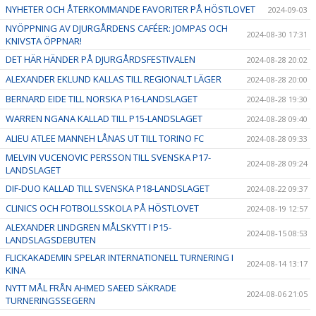
NYHETER OCH ÅTERKOMMANDE FAVORITER PÅ HÖSTLOVET
2024-09-03
NYÖPPNING AV DJURGÅRDENS CAFÉER: JOMPAS OCH
2024-08-30 17:31
KNIVSTA ÖPPNAR!
DET HÄR HÄNDER PÅ DJURGÅRDSFESTIVALEN
2024-08-28 20:02
ALEXANDER EKLUND KALLAS TILL REGIONALT LÄGER
2024-08-28 20:00
BERNARD EIDE TILL NORSKA P16-LANDSLAGET
2024-08-28 19:30
WARREN NGANA KALLAD TILL P15-LANDSLAGET
2024-08-28 09:40
ALIEU ATLEE MANNEH LÅNAS UT TILL TORINO FC
2024-08-28 09:33
MELVIN VUCENOVIC PERSSON TILL SVENSKA P17-
2024-08-28 09:24
LANDSLAGET
DIF-DUO KALLAD TILL SVENSKA P18-LANDSLAGET
2024-08-22 09:37
CLINICS OCH FOTBOLLSSKOLA PÅ HÖSTLOVET
2024-08-19 12:57
ALEXANDER LINDGREN MÅLSKYTT I P15-
2024-08-15 08:53
LANDSLAGSDEBUTEN
FLICKAKADEMIN SPELAR INTERNATIONELL TURNERING I
2024-08-14 13:17
KINA
NYTT MÅL FRÅN AHMED SAEED SÄKRADE
2024-08-06 21:05
TURNERINGSSEGERN