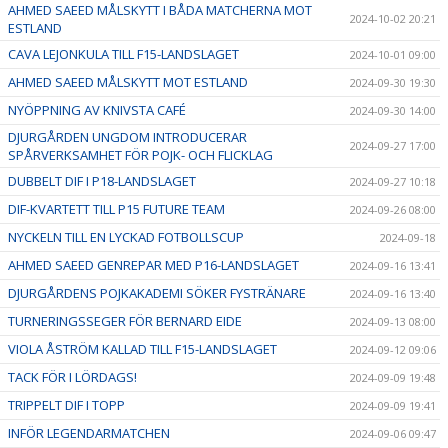
AHMED SAEED MÅLSKYTT I BÅDA MATCHERNA MOT
2024-10-02 20:21
ESTLAND
CAVA LEJONKULA TILL F15-LANDSLAGET
2024-10-01 09:00
AHMED SAEED MÅLSKYTT MOT ESTLAND
2024-09-30 19:30
NYÖPPNING AV KNIVSTA CAFÉ
2024-09-30 14:00
DJURGÅRDEN UNGDOM INTRODUCERAR
2024-09-27 17:00
SPÅRVERKSAMHET FÖR POJK- OCH FLICKLAG
DUBBELT DIF I P18-LANDSLAGET
2024-09-27 10:18
DIF-KVARTETT TILL P15 FUTURE TEAM
2024-09-26 08:00
NYCKELN TILL EN LYCKAD FOTBOLLSCUP
2024-09-18
AHMED SAEED GENREPAR MED P16-LANDSLAGET
2024-09-16 13:41
DJURGÅRDENS POJKAKADEMI SÖKER FYSTRÄNARE
2024-09-16 13:40
TURNERINGSSEGER FÖR BERNARD EIDE
2024-09-13 08:00
VIOLA ÅSTRÖM KALLAD TILL F15-LANDSLAGET
2024-09-12 09:06
TACK FÖR I LÖRDAGS!
2024-09-09 19:48
TRIPPELT DIF I TOPP
2024-09-09 19:41
INFÖR LEGENDARMATCHEN
2024-09-06 09:47