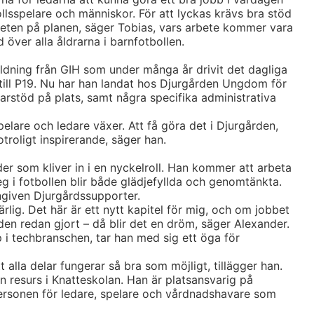
llsspelare och människor. För att lyckas krävs bra stöd
amheten på planen, säger Tobias, vars arbete kommer vara
 över alla åldrarna i barnfotbollen.
ldning från GIH som under många år drivit det dagliga
 till P19. Nu har han landat hos Djurgården Ungdom för
rstöd på plats, samt några specifika administrativa
pelare och ledare växer. Att få göra det i Djurgården,
roligt inspirerande, säger han.
nder som kliver in i en nyckelroll. Han kommer att arbeta
teg i fotbollen blir både glädjefyllda och genomtänkta.
ngiven Djurgårdssupporter.
ärlig. Det här är ett nytt kapitel för mig, och om jobbet
en redan gjort – då blir det en dröm, säger Alexander.
i techbranschen, tar han med sig ett öga för
att alla delar fungerar så bra som möjligt, tillägger han.
 resurs i Knatteskolan. Han är platsansvarig på
ersonen för ledare, spelare och vårdnadshavare som