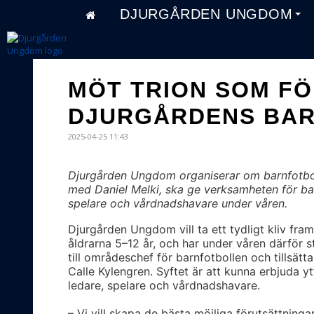
DJURGÅRDEN UNGDOM
MÖT TRION SOM F
DJURGÅRDENS BA
2025-04-25 11:43
Djurgården Ungdom organiserar om barnfotbol
med Daniel Melki, ska ge verksamheten för barn 
spelare och vårdnadshavare under våren.
Djurgården Ungdom vill ta ett tydligt kliv fra
åldrarna 5–12 år, och har under våren därför 
till områdeschef för barnfotbollen och tillsätt
Calle Kylengren. Syftet är att kunna erbjuda yt
ledare, spelare och vårdnadshavare.
– Vi vill skapa de bästa möjliga förutsättning