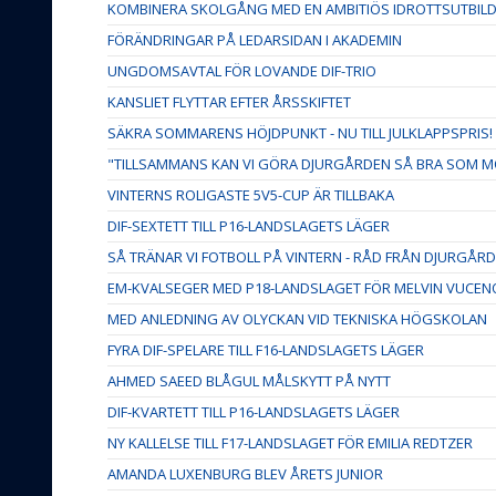
KOMBINERA SKOLGÅNG MED EN AMBITIÖS IDROTTSUTBIL
FÖRÄNDRINGAR PÅ LEDARSIDAN I AKADEMIN
UNGDOMSAVTAL FÖR LOVANDE DIF-TRIO
KANSLIET FLYTTAR EFTER ÅRSSKIFTET
SÄKRA SOMMARENS HÖJDPUNKT - NU TILL JULKLAPPSPRIS!
"TILLSAMMANS KAN VI GÖRA DJURGÅRDEN SÅ BRA SOM M
VINTERNS ROLIGASTE 5V5-CUP ÄR TILLBAKA
DIF-SEXTETT TILL P16-LANDSLAGETS LÄGER
SÅ TRÄNAR VI FOTBOLL PÅ VINTERN - RÅD FRÅN DJURGÅ
EM-KVALSEGER MED P18-LANDSLAGET FÖR MELVIN VUCEN
MED ANLEDNING AV OLYCKAN VID TEKNISKA HÖGSKOLAN
FYRA DIF-SPELARE TILL F16-LANDSLAGETS LÄGER
AHMED SAEED BLÅGUL MÅLSKYTT PÅ NYTT
DIF-KVARTETT TILL P16-LANDSLAGETS LÄGER
NY KALLELSE TILL F17-LANDSLAGET FÖR EMILIA REDTZER
AMANDA LUXENBURG BLEV ÅRETS JUNIOR