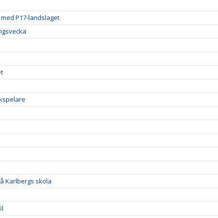
g med P17-landslaget
ingsvecka
t
ckspelare
å Karlbergs skola
il