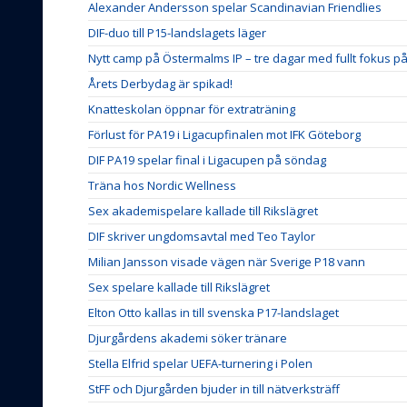
Alexander Andersson spelar Scandinavian Friendlies
DIF-duo till P15-landslagets läger
Nytt camp på Östermalms IP – tre dagar med fullt fokus p
Årets Derbydag är spikad!
Knatteskolan öppnar för extraträning
Förlust för PA19 i Ligacupfinalen mot IFK Göteborg
DIF PA19 spelar final i Ligacupen på söndag
Träna hos Nordic Wellness
Sex akademispelare kallade till Rikslägret
DIF skriver ungdomsavtal med Teo Taylor
Milian Jansson visade vägen när Sverige P18 vann
Sex spelare kallade till Rikslägret
Elton Otto kallas in till svenska P17-landslaget
Djurgårdens akademi söker tränare
Stella Elfrid spelar UEFA-turnering i Polen
StFF och Djurgården bjuder in till nätverksträff