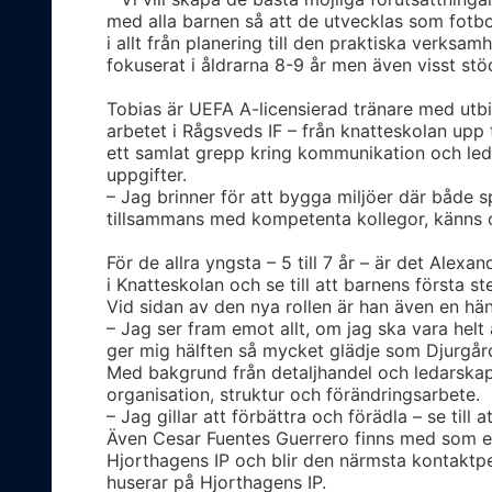
med alla barnen så att de utvecklas som fotbo
i allt från planering till den praktiska verks
fokuserat i åldrarna 8-9 år men även visst stöd
Tobias är UEFA A-licensierad tränare med utbi
arbetet i Rågsveds IF – från knatteskolan upp
ett samlat grepp kring kommunikation och leda
uppgifter.
– Jag brinner för att bygga miljöer där både s
tillsammans med kompetenta kollegor, känns ot
För de allra yngsta – 5 till 7 år – är det Alexa
i Knatteskolan och se till att barnens första s
Vid sidan av den nya rollen är han även en hä
– Jag ser fram emot allt, om jag ska vara helt 
ger mig hälften så mycket glädje som Djurgård
Med bakgrund från detaljhandel och ledarskap 
organisation, struktur och förändringsarbete.
– Jag gillar att förbättra och förädla – se till 
Även Cesar Fuentes Guerrero finns med som en
Hjorthagens IP och blir den närmsta kontaktp
huserar på Hjorthagens IP.