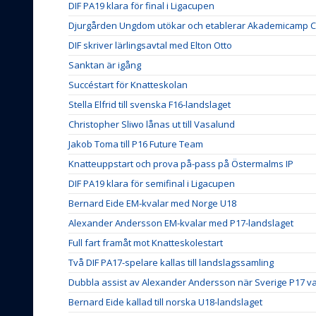
DIF PA19 klara för final i Ligacupen
Djurgården Ungdom utökar och etablerar Akademicamp Co
DIF skriver lärlingsavtal med Elton Otto
Sanktan är igång
Succéstart för Knatteskolan
Stella Elfrid till svenska F16-landslaget
Christopher Sliwo lånas ut till Vasalund
Jakob Toma till P16 Future Team
Knatteuppstart och prova på-pass på Östermalms IP
DIF PA19 klara för semifinal i Ligacupen
Bernard Eide EM-kvalar med Norge U18
Alexander Andersson EM-kvalar med P17-landslaget
Full fart framåt mot Knatteskolestart
Två DIF PA17-spelare kallas till landslagssamling
Dubbla assist av Alexander Andersson när Sverige P17 v
Bernard Eide kallad till norska U18-landslaget