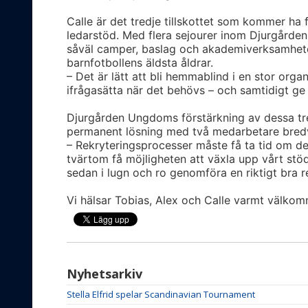
Calle är det tredje tillskottet som kommer ha
ledarstöd. Med flera sejourer inom Djurgård
såväl camper, baslag och akademiverksamheten
barnfotbollens äldsta åldrar.
– Det är lätt att bli hemmablind i en stor orga
ifrågasätta när det behövs – och samtidigt ge
Djurgården Ungdoms förstärkning av dessa tre 
permanent lösning med två medarbetare bredvi
– Rekryteringsprocesser måste få ta tid om de s
tvärtom få möjligheten att växla upp vårt stöd
sedan i lugn och ro genomföra en riktigt bra r
Vi hälsar Tobias, Alex och Calle varmt välkomn
Nyhetsarkiv
Stella Elfrid spelar Scandinavian Tournament