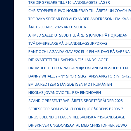
TRE DIF-SPELARE TILL F16-LANDSLAGETS LÄGER
CHRISTOPHER SLIWO NOMINERAD TILL ÅRETS UNICOACH
TRE RAKA SEGRAR FÖR ALEXANDER ANDERSSON I EM-KVAL
ÅRETS LEDARE 2025 ÄR UTSEDDA
AHMED SAEED UTSEDD TILL ÅRETS JUNIOR PÅ POJKSIDAN
TVÅ DIF-SPELARE PÅ U-LANDSLAGSUPPDRAG
PANT OCH LAGANDA GAV P2015–4 EN HELDAG PÅ 3ARENA
DIF-KVARTETT TILL SVENSKA F15-LANDSLAGET
DRÖMDEBUT FÖR NINA GARIBIJA I A-LANDSLAGSDEBUTEN
DANNY WHALLEY - NY SPORTSLIGT ANSVARIG FÖR P/F 5-12
EMILIA REDTZER STÄNGDE IGEN MOT RUMÄNIEN
NIKOLAS JOVANOVIC TILL PSV EINDHOVEN
SCANDIC PRESENTERAR: ÅRETS SPORTFÖRÄLDER 2025
SERIESEGER SOM AVSLUT FÖR DJURGÅRDENS P2006-7
LINUS EDLUND UTTAGEN TILL SVENSKA P15-LANDSLAGET
DIF SKRIVER UNGDOMSAVTAL MED CHRISTOPHER SLIWO