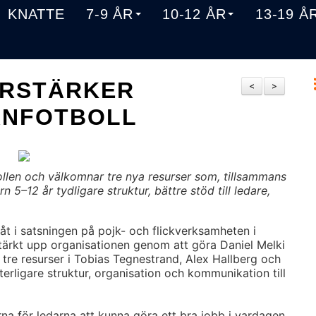
KNATTE
7-9 ÅR
10-12 ÅR
13-19 Å
ÖRSTÄRKER
<
>
RNFOTBOLL
len och välkomnar tre nya resurser som, tillsammans
5–12 år tydligare struktur, bättre stöd till ledare,
måt i satsningen på pojk- och flickverksamheten i
stärkt upp organisationen genom att göra Daniel Melki
a tre resurser i Tobias Tegnestrand, Alex Hallberg och
terligare struktur, organisation och kommunikation till
arna för ledarna att kunna göra ett bra jobb i vardagen