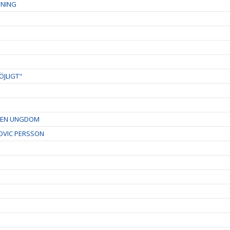
DNING
ÖJLIGT"
RDEN UNGDOM
OVIC PERSSON