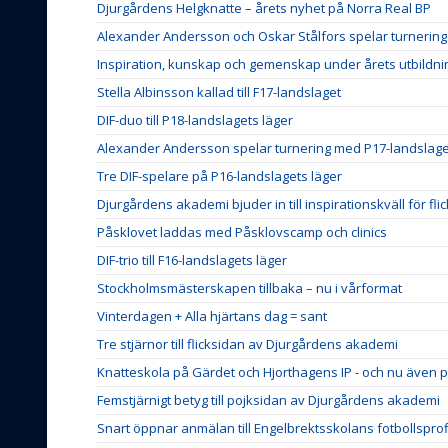
Djurgårdens Helgknatte – årets nyhet på Norra Real BP
Alexander Andersson och Oskar Stålfors spelar turnerin
Inspiration, kunskap och gemenskap under årets utbildn
Stella Albinsson kallad till F17-landslaget
DIF-duo till P18-landslagets läger
Alexander Andersson spelar turnering med P17-landslage
Tre DIF-spelare på P16-landslagets läger
Djurgårdens akademi bjuder in till inspirationskväll för fli
Påsklovet laddas med Påsklovscamp och clinics
DIF-trio till F16-landslagets läger
Stockholmsmästerskapen tillbaka – nu i vårformat
Vinterdagen + Alla hjärtans dag = sant
Tre stjärnor till flicksidan av Djurgårdens akademi
Knatteskola på Gärdet och Hjorthagens IP - och nu även p
Femstjärnigt betyg till pojksidan av Djurgårdens akademi
Snart öppnar anmälan till Engelbrektsskolans fotbollsprof