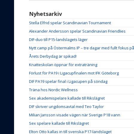
Nyhetsarkiv
Stella Elfrid spelar Scandinavian Tournament
Alexander Andersson spelar Scandinavian Friendlies
DIF-duo till P15-landslagets läger
Nytt camp på Östermalms IP – tre dagar med fullt fokus p
Årets Derbydag är spikad!
Knatteskolan öppnar för extraträning
Förlust för PA19 i Ligacupfinalen mot IFK Göteborg
DIF PA19 spelar final i Ligacupen på söndag
Träna hos Nordic Wellness
Sex akademispelare kallade till Rikslägret
DIF skriver ungdomsavtal med Teo Taylor
Milian Jansson visade vägen när Sverige P18 vann
Sex spelare kallade till Rikslägret
Elton Otto kallas in till svenska P17-landslaget