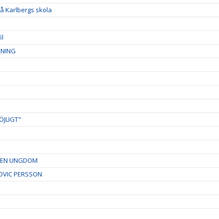
å Karlbergs skola
il
DNING
ÖJLIGT"
RDEN UNGDOM
OVIC PERSSON