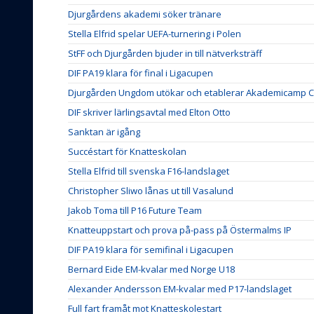
Djurgårdens akademi söker tränare
Stella Elfrid spelar UEFA-turnering i Polen
StFF och Djurgården bjuder in till nätverksträff
DIF PA19 klara för final i Ligacupen
Djurgården Ungdom utökar och etablerar Akademicamp Co
DIF skriver lärlingsavtal med Elton Otto
Sanktan är igång
Succéstart för Knatteskolan
Stella Elfrid till svenska F16-landslaget
Christopher Sliwo lånas ut till Vasalund
Jakob Toma till P16 Future Team
Knatteuppstart och prova på-pass på Östermalms IP
DIF PA19 klara för semifinal i Ligacupen
Bernard Eide EM-kvalar med Norge U18
Alexander Andersson EM-kvalar med P17-landslaget
Full fart framåt mot Knatteskolestart