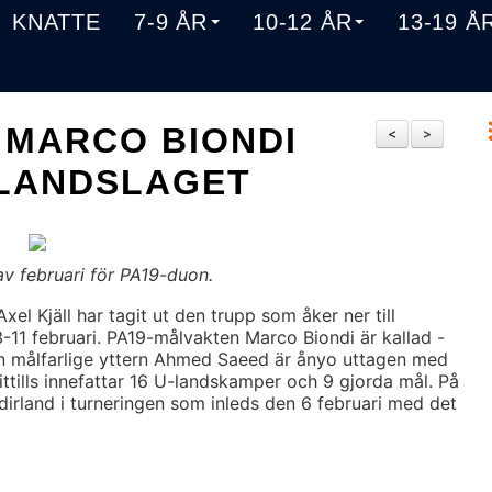
KNATTE
7-9 ÅR
10-12 ÅR
13-19 Å
 MARCO BIONDI
<
>
-LANDSLAGET
av februari för PA19-duon.
l Kjäll har tagit ut den trupp som åker ner till
3-11 februari. PA19-målvakten Marco Biondi är kallad -
en målfarlige yttern Ahmed Saeed är ånyo uttagen med
 hittills innefattar 16 U-landskamper och 9 gjorda mål. På
irland i turneringen som inleds den 6 februari med det