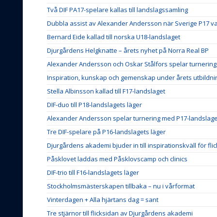
Två DIF PA17-spelare kallas till landslagssamling
Dubbla assist av Alexander Andersson när Sverige P17 v
Bernard Eide kallad till norska U18-landslaget
Djurgårdens Helgknatte – årets nyhet på Norra Real BP
Alexander Andersson och Oskar Stålfors spelar turnerin
Inspiration, kunskap och gemenskap under årets utbildn
Stella Albinsson kallad till F17-landslaget
DIF-duo till P18-landslagets läger
Alexander Andersson spelar turnering med P17-landslage
Tre DIF-spelare på P16-landslagets läger
Djurgårdens akademi bjuder in till inspirationskväll för fli
Påsklovet laddas med Påsklovscamp och clinics
DIF-trio till F16-landslagets läger
Stockholmsmästerskapen tillbaka – nu i vårformat
Vinterdagen + Alla hjärtans dag = sant
Tre stjärnor till flicksidan av Djurgårdens akademi