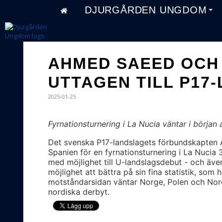
DJURGÅRDEN UNGDOM
AHMED SAEED OCH
UTTAGEN TILL P17
2025-01-25
Fyrnationsturnering i La Nucia väntar i början 
Det svenska P17-landslagets förbundskapten Axe
Spanien för en fyrnationsturnering i La Nucia 
med möjlighet till U-landslagsdebut - och äv
möjlighet att bättra på sin fina statistik, som
motståndarsidan väntar Norge, Polen och Nord
nordiska derbyt.