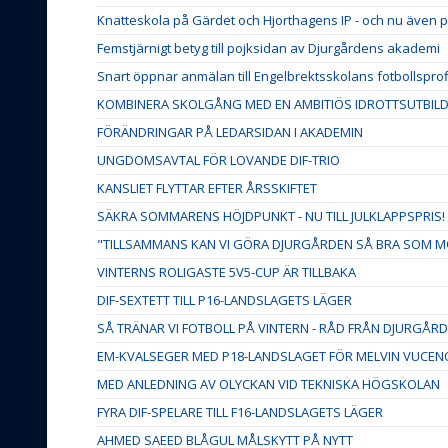
Knatteskola på Gärdet och Hjorthagens IP - och nu även p
Femstjärnigt betyg till pojksidan av Djurgårdens akademi
Snart öppnar anmälan till Engelbrektsskolans fotbollsprof
KOMBINERA SKOLGÅNG MED EN AMBITIÖS IDROTTSUTBIL
FÖRÄNDRINGAR PÅ LEDARSIDAN I AKADEMIN
UNGDOMSAVTAL FÖR LOVANDE DIF-TRIO
KANSLIET FLYTTAR EFTER ÅRSSKIFTET
SÄKRA SOMMARENS HÖJDPUNKT - NU TILL JULKLAPPSPRIS!
"TILLSAMMANS KAN VI GÖRA DJURGÅRDEN SÅ BRA SOM M
VINTERNS ROLIGASTE 5V5-CUP ÄR TILLBAKA
DIF-SEXTETT TILL P16-LANDSLAGETS LÄGER
SÅ TRÄNAR VI FOTBOLL PÅ VINTERN - RÅD FRÅN DJURGÅ
EM-KVALSEGER MED P18-LANDSLAGET FÖR MELVIN VUCEN
MED ANLEDNING AV OLYCKAN VID TEKNISKA HÖGSKOLAN
FYRA DIF-SPELARE TILL F16-LANDSLAGETS LÄGER
AHMED SAEED BLÅGUL MÅLSKYTT PÅ NYTT