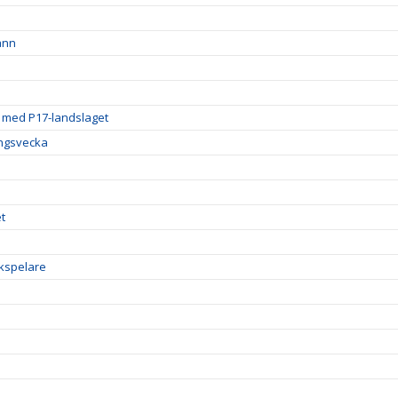
ann
g med P17-landslaget
ingsvecka
t
ckspelare