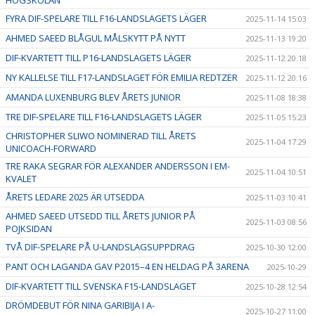
FYRA DIF-SPELARE TILL F16-LANDSLAGETS LÄGER
2025-11-14 15:03
AHMED SAEED BLÅGUL MÅLSKYTT PÅ NYTT
2025-11-13 19:20
DIF-KVARTETT TILL P16-LANDSLAGETS LÄGER
2025-11-12 20:18
NY KALLELSE TILL F17-LANDSLAGET FÖR EMILIA REDTZER
2025-11-12 20:16
AMANDA LUXENBURG BLEV ÅRETS JUNIOR
2025-11-08 18:38
TRE DIF-SPELARE TILL F16-LANDSLAGETS LÄGER
2025-11-05 15:23
CHRISTOPHER SLIWO NOMINERAD TILL ÅRETS
2025-11-04 17:29
UNICOACH-FORWARD
TRE RAKA SEGRAR FÖR ALEXANDER ANDERSSON I EM-
2025-11-04 10:51
KVALET
ÅRETS LEDARE 2025 ÄR UTSEDDA
2025-11-03 10:41
AHMED SAEED UTSEDD TILL ÅRETS JUNIOR PÅ
2025-11-03 08:56
POJKSIDAN
TVÅ DIF-SPELARE PÅ U-LANDSLAGSUPPDRAG
2025-10-30 12:00
PANT OCH LAGANDA GAV P2015–4 EN HELDAG PÅ 3ARENA
2025-10-29
DIF-KVARTETT TILL SVENSKA F15-LANDSLAGET
2025-10-28 12:54
DRÖMDEBUT FÖR NINA GARIBIJA I A-
2025-10-27 11:00