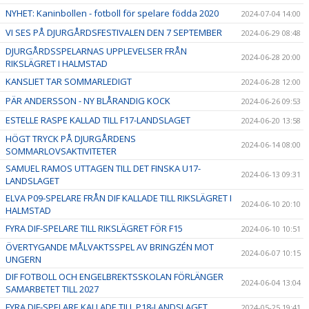
NYHET: Kaninbollen - fotboll för spelare födda 2020
2024-07-04 14:00
VI SES PÅ DJURGÅRDSFESTIVALEN DEN 7 SEPTEMBER
2024-06-29 08:48
DJURGÅRDSSPELARNAS UPPLEVELSER FRÅN
2024-06-28 20:00
RIKSLÄGRET I HALMSTAD
KANSLIET TAR SOMMARLEDIGT
2024-06-28 12:00
PÄR ANDERSSON - NY BLÅRANDIG KOCK
2024-06-26 09:53
ESTELLE RASPE KALLAD TILL F17-LANDSLAGET
2024-06-20 13:58
HÖGT TRYCK PÅ DJURGÅRDENS
2024-06-14 08:00
SOMMARLOVSAKTIVITETER
SAMUEL RAMOS UTTAGEN TILL DET FINSKA U17-
2024-06-13 09:31
LANDSLAGET
ELVA P09-SPELARE FRÅN DIF KALLADE TILL RIKSLÄGRET I
2024-06-10 20:10
HALMSTAD
FYRA DIF-SPELARE TILL RIKSLÄGRET FÖR F15
2024-06-10 10:51
ÖVERTYGANDE MÅLVAKTSSPEL AV BRINGZÉN MOT
2024-06-07 10:15
UNGERN
DIF FOTBOLL OCH ENGELBREKTSSKOLAN FÖRLÄNGER
2024-06-04 13:04
SAMARBETET TILL 2027
FYRA DIF-SPELARE KALLADE TILL P18-LANDSLAGET
2024-05-25 19:41