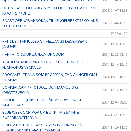
2025-01-08 15:18
OPTIMERA SKOLGÅNGEN MED ENGELBREKTSSKOLANS
2025-01-07 15:38
IDROTTSPROFIL
SNART ÖPPNAR ANSÖKAN TILL ENGELBREKTSSKOLANS
2025-01-06 12:00
FOTBOLLSPROFIL
2025-01-02
KANSLIET TAR JULLEDIGT MELLAN 23 DECEMBER-6
2024-12-22 12:00
JANUARI
PANTA FÖR DJURGÅRDEN UNGDOM
2024-12-22 08:18
AKADEMICAMP - FYRA NYA SUCCÉVECKOR OCH
2024-12-16 12:19
FLICKFOKUS VECKA 26
PROCAMP - TRÄNA SOM PROFFSEN, TVÅ GÅNGER OM I
2024-12-13 10:08
SOMMAR
SOMMARCAMP - FOTBOLL OCH MÅNGSIDIG
2024-12-12 19:18
IDROTTSVECKA
ANDERS OCH JENS - DJURGÅRDSLEDARE SOM
2024-12-04 08:50
INSPIRERAR
BLUE WEEK OCH POP UP-BUTIK - MISSA INTE
2024-11-27 13:05
SUPERRABATTERNA!
RIDDEZ RAPPORTERAR - STARK INLEDNING PÅ
2024-11-26 11:23
SKANDINAVISKA MÄSTERSKAPEN