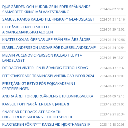
DJURGÅRDEN OCH HUDDINGE INLEDER SPÄNNANDE
2024-02-02 10:00
SAMARBETE KRING MÅLVAKTSTRÄNING
SAMUEL RAMOS KALLAD TILL FINSKA P16-LANDSLAGET
2024-01-31 16:16
ETT PÅSKIGT NYTILLSKOTT I
2024-01-29 13:02
ARRANGEMANGSKATALOGEN
KNATTESKOLAN ÖPPNAR UPP FRÅN FEM ÅRS ÅLDER
2024-01-24 10:56
ISABELL ANDERSSON LADDAR FÖR DUBBELLANDSKAMP
2024-01-24 10:54
MELVIN VUCENOVIC PERSSON KALLAD TILL P17-
2024-01-19 12:21
LANDSLAGET
DIF-DAGEN VINTER - EN BLÅRANDIG FOTBOLLSDAG
2024-01-17 16:32
EFFEKTIVISERADE TRÄNINGSPLANERINGAR INFÖR 2024
2024-01-13 10:00
FYRSTJÄRNIGT BETYG FÖR POJKAKADEMIN I
2024-01-11 13:21
CERTIFIERINGEN
ANDRA ÅRET FÖR DJURGÅRDENS UTBILDNINGSVECKA
2024-01-09 12:10
KANSLIET ÖPPNAR ÅTER DEN 8 JANUARI
2023-12-22 09:00
SNART ÄR DET DAGS ATT SÖKA TILL
2023-12-21 20:34
ENGELBREKTSSKOLANS FOTBOLLSPROFIL
KLARTECKEN FÖR NYTT KANSLI VID HJORTHAGENS IP
2023-12-18 20:03