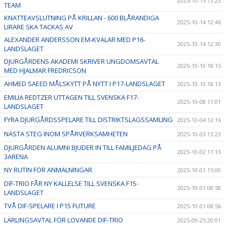
2025-10-15 13:23
TEAM
KNATTEAVSLUTNING PÅ KRILLAN - 600 BLÅRANDIGA
2025-10-14 12:46
LIRARE SKA TACKAS AV
ALEXANDER ANDERSSON EM-KVALAR MED P16-
2025-10-14 12:30
LANDSLAGET
DJURGÅRDENS AKADEMI SKRIVER UNGDOMSAVTAL
2025-10-10 18:15
MED HJALMAR FREDRICSON
AHMED SAEED MÅLSKYTT PÅ NYTT I P17-LANDSLAGET
2025-10-10 18:13
EMILIA REDTZER UTTAGEN TILL SVENSKA F17-
2025-10-08 11:01
LANDSLAGET
FYRA DJURGÅRDSSPELARE TILL DISTRIKTSLAGSSAMLING
2025-10-04 12:16
NÄSTA STEG INOM SPÅRVERKSAMHETEN
2025-10-03 13:23
DJURGÅRDEN ALUMNI BJUDER IN TILL FAMILJEDAG PÅ
2025-10-02 11:13
3ARENA
NY RUTIN FÖR ANMÄLNINGAR
2025-10-01 15:00
DIF-TRIO FÅR NY KALLELSE TILL SVENSKA F15-
2025-10-01 08:58
LANDSLAGET
TVÅ DIF-SPELARE I P15 FUTURE
2025-10-01 08:56
LÄRLINGSAVTAL FÖR LOVANDE DIF-TRIO
2025-09-25 20:01