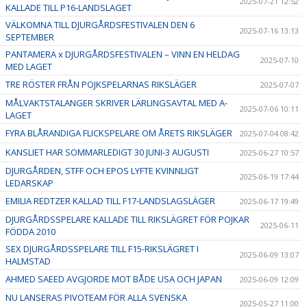
2025-07-21 12:52
KALLADE TILL P16-LANDSLAGET
VÄLKOMNA TILL DJURGÅRDSFESTIVALEN DEN 6
2025-07-16 13:13
SEPTEMBER
PANTAMERA x DJURGÅRDSFESTIVALEN – VINN EN HELDAG
2025-07-10
MED LAGET
TRE RÖSTER FRÅN POJKSPELARNAS RIKSLÄGER
2025-07-07
MÅLVAKTSTALANGER SKRIVER LÄRLINGSAVTAL MED A-
2025-07-06 10:11
LAGET
FYRA BLÅRANDIGA FLICKSPELARE OM ÅRETS RIKSLÄGER
2025-07-04 08:42
KANSLIET HAR SOMMARLEDIGT 30 JUNI-3 AUGUSTI
2025-06-27 10:57
DJURGÅRDEN, STFF OCH EPOS LYFTE KVINNLIGT
2025-06-19 17:44
LEDARSKAP
EMILIA REDTZER KALLAD TILL F17-LANDSLAGSLÄGER
2025-06-17 19:49
DJURGÅRDSSPELARE KALLADE TILL RIKSLÄGRET FÖR POJKAR
2025-06-11
FÖDDA 2010
SEX DJURGÅRDSSPELARE TILL F15-RIKSLÄGRET I
2025-06-09 13:07
HALMSTAD
AHMED SAEED AVGJORDE MOT BÅDE USA OCH JAPAN
2025-06-09 12:09
NU LANSERAS PIVOTEAM FÖR ALLA SVENSKA
2025-05-27 11:00