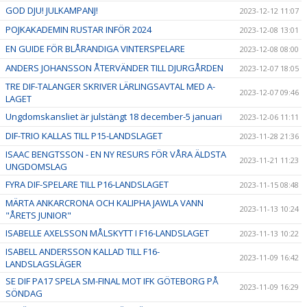
GOD DJU! JULKAMPANJ!
2023-12-12 11:07
POJKAKADEMIN RUSTAR INFÖR 2024
2023-12-08 13:01
EN GUIDE FÖR BLÅRANDIGA VINTERSPELARE
2023-12-08 08:00
ANDERS JOHANSSON ÅTERVÄNDER TILL DJURGÅRDEN
2023-12-07 18:05
TRE DIF-TALANGER SKRIVER LÄRLINGSAVTAL MED A-
2023-12-07 09:46
LAGET
Ungdomskansliet är julstängt 18 december-5 januari
2023-12-06 11:11
DIF-TRIO KALLAS TILL P15-LANDSLAGET
2023-11-28 21:36
ISAAC BENGTSSON - EN NY RESURS FÖR VÅRA ÄLDSTA
2023-11-21 11:23
UNGDOMSLAG
FYRA DIF-SPELARE TILL P16-LANDSLAGET
2023-11-15 08:48
MÄRTA ANKARCRONA OCH KALIPHA JAWLA VANN
2023-11-13 10:24
"ÅRETS JUNIOR"
ISABELLE AXELSSON MÅLSKYTT I F16-LANDSLAGET
2023-11-13 10:22
ISABELL ANDERSSON KALLAD TILL F16-
2023-11-09 16:42
LANDSLAGSLÄGER
SE DIF PA17 SPELA SM-FINAL MOT IFK GÖTEBORG PÅ
2023-11-09 16:29
SÖNDAG