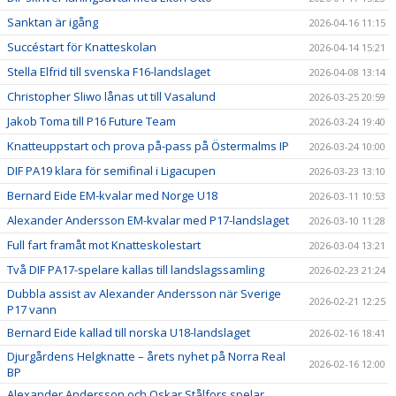
Sanktan är igång
2026-04-16 11:15
Succéstart för Knatteskolan
2026-04-14 15:21
Stella Elfrid till svenska F16-landslaget
2026-04-08 13:14
Christopher Sliwo lånas ut till Vasalund
2026-03-25 20:59
Jakob Toma till P16 Future Team
2026-03-24 19:40
Knatteuppstart och prova på-pass på Östermalms IP
2026-03-24 10:00
DIF PA19 klara för semifinal i Ligacupen
2026-03-23 13:10
Bernard Eide EM-kvalar med Norge U18
2026-03-11 10:53
Alexander Andersson EM-kvalar med P17-landslaget
2026-03-10 11:28
Full fart framåt mot Knatteskolestart
2026-03-04 13:21
Två DIF PA17-spelare kallas till landslagssamling
2026-02-23 21:24
Dubbla assist av Alexander Andersson när Sverige
2026-02-21 12:25
P17 vann
Bernard Eide kallad till norska U18-landslaget
2026-02-16 18:41
Djurgårdens Helgknatte – årets nyhet på Norra Real
2026-02-16 12:00
BP
Alexander Andersson och Oskar Stålfors spelar