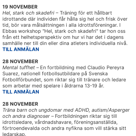
19 NOVEMBER
Hel, stark och skadefri
– Träning för ett hållbart
idrottande där individen får hålla sig hel och frisk över
tid, bör vara målsättningen i alla idrottsföreningar. I
Ebbas workshop "Hel, stark och skadefri" tar hon oss
från ett helhetsperspektiv om hur vi har det i dagens
samhälle ner till din eller dina atleters individuella nivå.
TILL ANMÄLAN
28 NOVEMBER
Mental tuffhet
–
En fortbildning med Claudio Pereyra
Suarez, nationell fotbollsutbildare på Svenska
Fotbollförbundet, som riktar sig till tränare och ledare
som arbetar med spelare i åldrarna 13-19 år.
TILL ANMÄLAN
28 NOVEMBER
Träna barn och ungdomar med ADHD, autism/Asperger
och andra diagnoser
–
Fortbildningen riktar sig till
idrottsledare, vårdnadshavare, föreningsanställda,
förtroendevalda och andra nyfikna som vill stärka sitt
ledarskap.