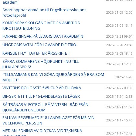
akademi
Snart öppnar anmälan till Engelbrektsskolans
2026-01-09 12:00
fotbollsprofil
KOMBINERA SKOLGÅNG MED EN AMBITIÖS
2026-01-05 13:47
IDROTTSUTBILDNING
FÖRÄNDRINGAR PÅ LEDARSIDAN I AKADEMIN
2025-12-31 09:54
UNGDOMSAVTAL FÖR LOVANDE DIF-TRIO
2025-12-20 20:50
KANSLIET FLYTTAR EFTER ÅRSSKIFTET
2025-12-08 18:46
SÄKRA SOMMARENS HÖJDPUNKT - NU TILL
2025-12-01 12:00
JULKLAPPSPRIS!
"TILLSAMMANS KAN VI GÖRA DJURGÅRDEN SÅ BRA SOM
2025-11-28
MÖJLIGT"
VINTERNS ROLIGASTE 5V5-CUP ÄR TILLBAKA
2025-11-27 09:00
DIF-SEXTETT TILL P16-LANDSLAGETS LÄGER
2025-11-24 12:33
SÅ TRÄNAR VI FOTBOLL PÅ VINTERN - RÅD FRÅN
2025-11-21 11:52
DJURGÅRDEN UNGDOM
EM-KVALSEGER MED P18-LANDSLAGET FÖR MELVIN
2025-11-17 15:46
VUCENOVIC PERSSON
MED ANLEDNING AV OLYCKAN VID TEKNISKA
2025-11-17 12:42
HÖGSKOLAN