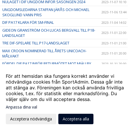
NULÄGET I DIF UNGDOM INFÖR SÄSONGEN 2024
2023-11-07 10:10
UNGDOMSLEDARNA STAFFAN JÄRÅS OCH MICHAEL
2023-11-06 13:44
SKOGLUND VANN PRIS
DIF PA17 KLARA FÖR SM-FINAL
2023-11-04 14:02
GIDEON GRANSTRÖM OCH LUCAS BERGVALL TILL P18-
2023-11-01 22:00
LANDSLAGET
TRE DIF-SPELARE TILL P17-LANDSLAGET
2023-11-01 21:00
MAX CROON NOMINERAD TILL ÅRETS UNICOACH-
2023-11-01 20:00
MÅLVAKT
FÖRDEL DIF PA17 INFÖR RETURMÖTET MOT MJÄLLBY
2023-10-31 20:00
VINTERKNATTESKOLAN 2023/2024
2023-10-26 09:19
För att hemsidan ska fungera korrekt använder vi
BELLA AXELSSON EM-KVALAR MED F16-LANDSLAGET
2023-10-22 18:51
nödvändiga cookies från SportAdmin. Dessa går inte
att stänga av. Föreningen kan också använda frivilliga
DIF PA17 KLARA FÖR SEMIFINAL EFTER DERBYVINST
2023-10-21 18:53
cookies, t.ex. för statistik eller marknadsföring. Du
HÖSTLOVSAKTIVITETER - vecka 44
2023-10-10 16:30
väljer själv om du vill acceptera dessa.
TVÅ DIF-SPELARE TILL P15-LANDSLAGET FUTURE TEAM
2023-10-09 18:55
Anpassa dina val
DJURGÅRDSFESTIVALEN 9 SEPTEMBER
2023-09-08 19:16
Acceptera nödvändiga
Acceptera alla
Stockholmsmästerskapen firar 20 år
2023-08-17 19:17