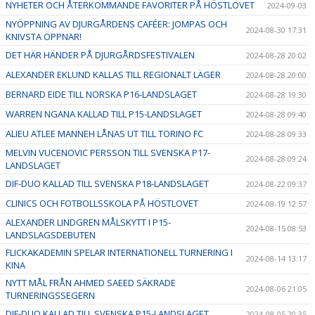
NYHETER OCH ÅTERKOMMANDE FAVORITER PÅ HÖSTLOVET
2024-09-03
NYÖPPNING AV DJURGÅRDENS CAFÉER: JOMPAS OCH
2024-08-30 17:31
KNIVSTA ÖPPNAR!
DET HÄR HÄNDER PÅ DJURGÅRDSFESTIVALEN
2024-08-28 20:02
ALEXANDER EKLUND KALLAS TILL REGIONALT LÄGER
2024-08-28 20:00
BERNARD EIDE TILL NORSKA P16-LANDSLAGET
2024-08-28 19:30
WARREN NGANA KALLAD TILL P15-LANDSLAGET
2024-08-28 09:40
ALIEU ATLEE MANNEH LÅNAS UT TILL TORINO FC
2024-08-28 09:33
MELVIN VUCENOVIC PERSSON TILL SVENSKA P17-
2024-08-28 09:24
LANDSLAGET
DIF-DUO KALLAD TILL SVENSKA P18-LANDSLAGET
2024-08-22 09:37
CLINICS OCH FOTBOLLSSKOLA PÅ HÖSTLOVET
2024-08-19 12:57
ALEXANDER LINDGREN MÅLSKYTT I P15-
2024-08-15 08:53
LANDSLAGSDEBUTEN
FLICKAKADEMIN SPELAR INTERNATIONELL TURNERING I
2024-08-14 13:17
KINA
NYTT MÅL FRÅN AHMED SAEED SÄKRADE
2024-08-06 21:05
TURNERINGSSEGERN
DIF-DUO KALLAD TILL SVENSKA P15-LANDSLAGET
2024-08-05 20:35