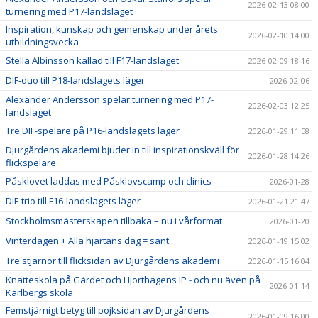
2026-02-13 08:00
turnering med P17-landslaget
Inspiration, kunskap och gemenskap under årets
2026-02-10 14:00
utbildningsvecka
Stella Albinsson kallad till F17-landslaget
2026-02-09 18:16
DIF-duo till P18-landslagets läger
2026-02-06
Alexander Andersson spelar turnering med P17-
2026-02-03 12:25
landslaget
Tre DIF-spelare på P16-landslagets läger
2026-01-29 11:58
Djurgårdens akademi bjuder in till inspirationskväll för
2026-01-28 14:26
flickspelare
Påsklovet laddas med Påsklovscamp och clinics
2026-01-28
DIF-trio till F16-landslagets läger
2026-01-21 21:47
Stockholmsmästerskapen tillbaka – nu i vårformat
2026-01-20
Vinterdagen + Alla hjärtans dag = sant
2026-01-19 15:02
Tre stjärnor till flicksidan av Djurgårdens akademi
2026-01-15 16:04
Knatteskola på Gärdet och Hjorthagens IP - och nu även på
2026-01-14
Karlbergs skola
Femstjärnigt betyg till pojksidan av Djurgårdens
2026-01-09 16:00