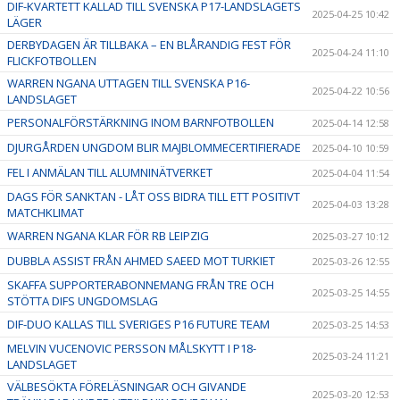
DIF-KVARTETT KALLAD TILL SVENSKA P17-LANDSLAGETS
2025-04-25 10:42
LÄGER
DERBYDAGEN ÄR TILLBAKA – EN BLÅRANDIG FEST FÖR
2025-04-24 11:10
FLICKFOTBOLLEN
WARREN NGANA UTTAGEN TILL SVENSKA P16-
2025-04-22 10:56
LANDSLAGET
PERSONALFÖRSTÄRKNING INOM BARNFOTBOLLEN
2025-04-14 12:58
DJURGÅRDEN UNGDOM BLIR MAJBLOMMECERTIFIERADE
2025-04-10 10:59
FEL I ANMÄLAN TILL ALUMNINÄTVERKET
2025-04-04 11:54
DAGS FÖR SANKTAN - LÅT OSS BIDRA TILL ETT POSITIVT
2025-04-03 13:28
MATCHKLIMAT
WARREN NGANA KLAR FÖR RB LEIPZIG
2025-03-27 10:12
DUBBLA ASSIST FRÅN AHMED SAEED MOT TURKIET
2025-03-26 12:55
SKAFFA SUPPORTERABONNEMANG FRÅN TRE OCH
2025-03-25 14:55
STÖTTA DIFS UNGDOMSLAG
DIF-DUO KALLAS TILL SVERIGES P16 FUTURE TEAM
2025-03-25 14:53
MELVIN VUCENOVIC PERSSON MÅLSKYTT I P18-
2025-03-24 11:21
LANDSLAGET
VÄLBESÖKTA FÖRELÄSNINGAR OCH GIVANDE
2025-03-20 12:53