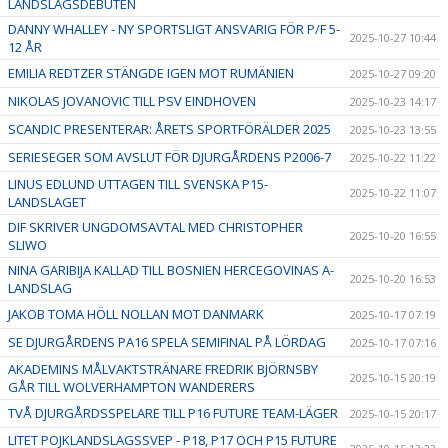
LANDSLAGSDEBUTEN
DANNY WHALLEY - NY SPORTSLIGT ANSVARIG FÖR P/F 5-
2025-10-27 10:44
12 ÅR
EMILIA REDTZER STÄNGDE IGEN MOT RUMÄNIEN
2025-10-27 09:20
NIKOLAS JOVANOVIC TILL PSV EINDHOVEN
2025-10-23 14:17
SCANDIC PRESENTERAR: ÅRETS SPORTFÖRÄLDER 2025
2025-10-23 13:55
SERIESEGER SOM AVSLUT FÖR DJURGÅRDENS P2006-7
2025-10-22 11:22
LINUS EDLUND UTTAGEN TILL SVENSKA P15-
2025-10-22 11:07
LANDSLAGET
DIF SKRIVER UNGDOMSAVTAL MED CHRISTOPHER
2025-10-20 16:55
SLIWO
NINA GARIBIJA KALLAD TILL BOSNIEN HERCEGOVINAS A-
2025-10-20 16:53
LANDSLAG
JAKOB TOMA HÖLL NOLLAN MOT DANMARK
2025-10-17 07:19
SE DJURGÅRDENS PA16 SPELA SEMIFINAL PÅ LÖRDAG
2025-10-17 07:16
AKADEMINS MÅLVAKTSTRÄNARE FREDRIK BJÖRNSBY
2025-10-15 20:19
GÅR TILL WOLVERHAMPTON WANDERERS
TVÅ DJURGÅRDSSPELARE TILL P16 FUTURE TEAM-LÄGER
2025-10-15 20:17
LITET POJKLANDSLAGSSVEP - P18, P17 OCH P15 FUTURE