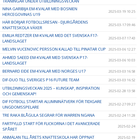
TRÄNINGAR UNDER UTBILDNINGSVECKAN
NINA GARIBIJA EM-KVALAR MED BOSNIEN
2025-03-19 10:25
HERCEGOVINAS U19
HÄR BÖRJAR FOTBOLLSRESAN - DJURGÅRDENS
2025-03-17 09:46
KNATTESKOLA VÄXER
EMILIA REDTZER EM-KVALAR MED DET SVENSKA F17-
2025-03-07 17:43
LANDSLAGET
MELVIN VUCENOVIC PERSSON KALLAD TILL PINATAR CUP
2025-03-06 12:27
AHMED SAEED EM-KVALAR MED SVENSKA P17-
2025-03-06 10:03
LANDSLAGET
BERNARD EIDE EM-KVALAR MED NORGES U17
2025-03-03 16:58
DIF-DUO TILL SVERIGES P16 FUTURE TEAM
2025-03-03 16:52
UTBILDNINGSVECKAN 2025 – KUNSKAP, INSPIRATION
2025-02-28 13:58
OCH GEMENSKAP!
DIF FOTBOLL STARTAR ALUMNINÄTVERK FÖR TIDIGARE
2025-02-27 09:27
UNGDOMSSPELARE
TRE RAKA BLÅGULA SEGRAR FÖR WARREN NGANA
2025-02-24 11:28
FARTFYLLD START FÖR FLICKORNA I DET AVANCERADE
2025-02-24
SPÅRET
ANMÄLAN TILL ÅRETS KNATTESKOLA HAR ÖPPNAT
2025-02-19