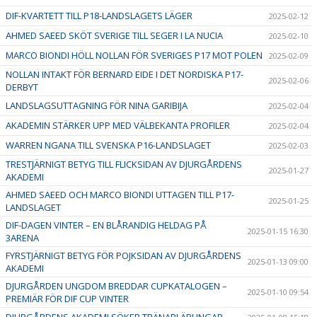
DIF-KVARTETT TILL P18-LANDSLAGETS LÄGER
2025-02-12
AHMED SAEED SKÖT SVERIGE TILL SEGER I LA NUCIA
2025-02-10
MARCO BIONDI HÖLL NOLLAN FÖR SVERIGES P17 MOT POLEN
2025-02-09
NOLLAN INTAKT FÖR BERNARD EIDE I DET NORDISKA P17-
2025-02-06
DERBYT
LANDSLAGSUTTAGNING FÖR NINA GARIBIJA
2025-02-04
AKADEMIN STÄRKER UPP MED VÄLBEKANTA PROFILER
2025-02-04
WARREN NGANA TILL SVENSKA P16-LANDSLAGET
2025-02-03
TRESTJÄRNIGT BETYG TILL FLICKSIDAN AV DJURGÅRDENS
2025-01-27
AKADEMI
AHMED SAEED OCH MARCO BIONDI UTTAGEN TILL P17-
2025-01-25
LANDSLAGET
DIF-DAGEN VINTER – EN BLÅRANDIG HELDAG PÅ
2025-01-15 16:30
3ARENA
FYRSTJÄRNIGT BETYG FÖR POJKSIDAN AV DJURGÅRDENS
2025-01-13 09:00
AKADEMI
DJURGÅRDEN UNGDOM BREDDAR CUPKATALOGEN –
2025-01-10 09:54
PREMIÄR FÖR DIF CUP VINTER
DJURGÅRDENS AKADEMI SÖKER TRÄNARLÄRLINGAR