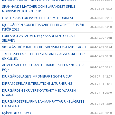
SPÄNNANDE MATCHER OCH BLÅRANDIGT SPEL I
2024-08-05 10:02
NORDISK POJKTURNERING
FEMTEPLATS FÖR PA19 EFTER 3-1 MOT UDINESE
2024-08-05 09:31
DJURGÅRDEN SÖKER TRÄNARE TILL BLOCKET 13-19 ÅR
2024-08-02 14:00
INFÖR 2025
FÖRLÄNGT AVTAL MED POJKAKADEMIN FÖR CARL
2024-07-27 17:48
SELFVÉN
VIOLA ÅSTRÖM KALLAD TILL SVENSKA F15-LANDSLAGET
2024-07-24 10:24
TRE DIF-SPELARE TILL FÖRSTA LANDSLAGSLÄGRET FÖR
2024-07-22 10:08
09-KULLEN
AHMED SAEED OCH SAMUEL RAMOS SPELAR NORDISK
2024-07-20 10:26
POJK
DJURGÅRDSLAGEN IMPONERAR I GOTHIA CUP
2024-07-19 12:07
DIF PA19 SPELAR INTERNATIONELL TURNERING
2024-07-16 16:41
DJURGÅRDEN SKRIVER KONTRAKT MED WARREN
2024-07-13 20:40
NGANA
DJURGÅRDSSPELARNA SAMMANFATTAR RIKSLÄGRET I
2024-07-05 12:59
HALMSTAD
Nyhet: DIF CUP 3v3
2024-07-05 10:00