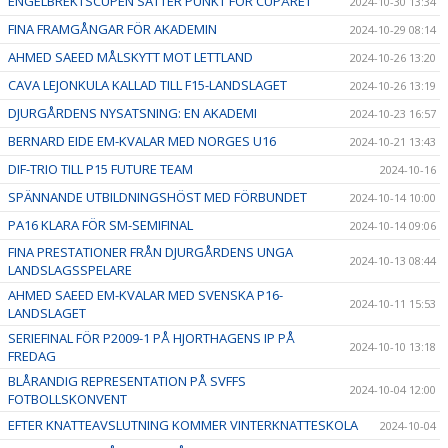
ENGELBREKTSCUPEN SÄTTER PUNKT FÖR CUPÅRET
2024-10-30 13:34
FINA FRAMGÅNGAR FÖR AKADEMIN
2024-10-29 08:14
AHMED SAEED MÅLSKYTT MOT LETTLAND
2024-10-26 13:20
CAVA LEJONKULA KALLAD TILL F15-LANDSLAGET
2024-10-26 13:19
DJURGÅRDENS NYSATSNING: EN AKADEMI
2024-10-23 16:57
BERNARD EIDE EM-KVALAR MED NORGES U16
2024-10-21 13:43
DIF-TRIO TILL P15 FUTURE TEAM
2024-10-16
SPÄNNANDE UTBILDNINGSHÖST MED FÖRBUNDET
2024-10-14 10:00
PA16 KLARA FÖR SM-SEMIFINAL
2024-10-14 09:06
FINA PRESTATIONER FRÅN DJURGÅRDENS UNGA
2024-10-13 08:44
LANDSLAGSSPELARE
AHMED SAEED EM-KVALAR MED SVENSKA P16-
2024-10-11 15:53
LANDSLAGET
SERIEFINAL FÖR P2009-1 PÅ HJORTHAGENS IP PÅ
2024-10-10 13:18
FREDAG
BLÅRANDIG REPRESENTATION PÅ SVFFS
2024-10-04 12:00
FOTBOLLSKONVENT
EFTER KNATTEAVSLUTNING KOMMER VINTERKNATTESKOLA
2024-10-04