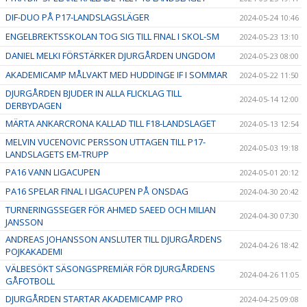
DIF-DUO PÅ P17-LANDSLAGSLÄGER
2024-05-24 10:46
ENGELBREKTSSKOLAN TOG SIG TILL FINAL I SKOL-SM
2024-05-23 13:10
DANIEL MELKI FÖRSTÄRKER DJURGÅRDEN UNGDOM
2024-05-23 08:00
AKADEMICAMP MÅLVAKT MED HUDDINGE IF I SOMMAR
2024-05-22 11:50
DJURGÅRDEN BJUDER IN ALLA FLICKLAG TILL
2024-05-14 12:00
DERBYDAGEN
MÄRTA ANKARCRONA KALLAD TILL F18-LANDSLAGET
2024-05-13 12:54
MELVIN VUCENOVIC PERSSON UTTAGEN TILL P17-
2024-05-03 19:18
LANDSLAGETS EM-TRUPP
PA16 VANN LIGACUPEN
2024-05-01 20:12
PA16 SPELAR FINAL I LIGACUPEN PÅ ONSDAG
2024-04-30 20:42
TURNERINGSSEGER FÖR AHMED SAEED OCH MILIAN
2024-04-30 07:30
JANSSON
ANDREAS JOHANSSON ANSLUTER TILL DJURGÅRDENS
2024-04-26 18:42
POJKAKADEMI
VÄLBESÖKT SÄSONGSPREMIÄR FÖR DJURGÅRDENS
2024-04-26 11:05
GÅFOTBOLL
DJURGÅRDEN STARTAR AKADEMICAMP PRO
2024-04-25 09:08