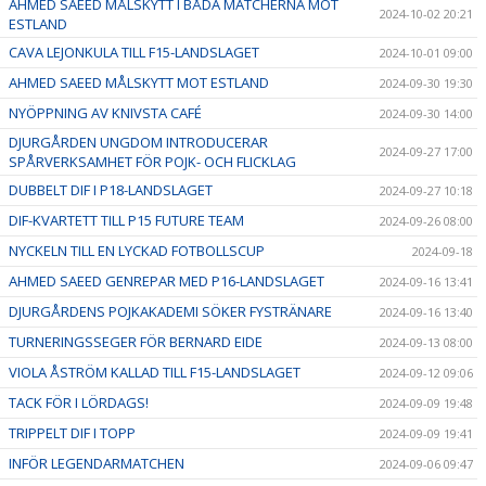
AHMED SAEED MÅLSKYTT I BÅDA MATCHERNA MOT
2024-10-02 20:21
ESTLAND
CAVA LEJONKULA TILL F15-LANDSLAGET
2024-10-01 09:00
AHMED SAEED MÅLSKYTT MOT ESTLAND
2024-09-30 19:30
NYÖPPNING AV KNIVSTA CAFÉ
2024-09-30 14:00
DJURGÅRDEN UNGDOM INTRODUCERAR
2024-09-27 17:00
SPÅRVERKSAMHET FÖR POJK- OCH FLICKLAG
DUBBELT DIF I P18-LANDSLAGET
2024-09-27 10:18
DIF-KVARTETT TILL P15 FUTURE TEAM
2024-09-26 08:00
NYCKELN TILL EN LYCKAD FOTBOLLSCUP
2024-09-18
AHMED SAEED GENREPAR MED P16-LANDSLAGET
2024-09-16 13:41
DJURGÅRDENS POJKAKADEMI SÖKER FYSTRÄNARE
2024-09-16 13:40
TURNERINGSSEGER FÖR BERNARD EIDE
2024-09-13 08:00
VIOLA ÅSTRÖM KALLAD TILL F15-LANDSLAGET
2024-09-12 09:06
TACK FÖR I LÖRDAGS!
2024-09-09 19:48
TRIPPELT DIF I TOPP
2024-09-09 19:41
INFÖR LEGENDARMATCHEN
2024-09-06 09:47