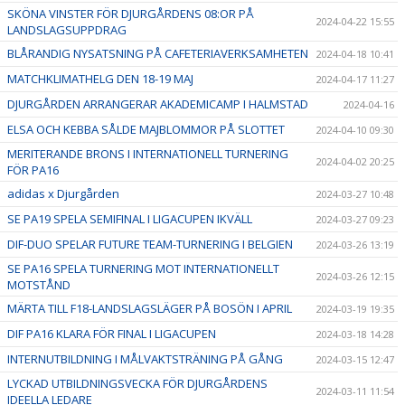
SKÖNA VINSTER FÖR DJURGÅRDENS 08:OR PÅ
2024-04-22 15:55
LANDSLAGSUPPDRAG
BLÅRANDIG NYSATSNING PÅ CAFETERIAVERKSAMHETEN
2024-04-18 10:41
MATCHKLIMATHELG DEN 18-19 MAJ
2024-04-17 11:27
DJURGÅRDEN ARRANGERAR AKADEMICAMP I HALMSTAD
2024-04-16
ELSA OCH KEBBA SÅLDE MAJBLOMMOR PÅ SLOTTET
2024-04-10 09:30
MERITERANDE BRONS I INTERNATIONELL TURNERING
2024-04-02 20:25
FÖR PA16
adidas x Djurgården
2024-03-27 10:48
SE PA19 SPELA SEMIFINAL I LIGACUPEN IKVÄLL
2024-03-27 09:23
DIF-DUO SPELAR FUTURE TEAM-TURNERING I BELGIEN
2024-03-26 13:19
SE PA16 SPELA TURNERING MOT INTERNATIONELLT
2024-03-26 12:15
MOTSTÅND
MÄRTA TILL F18-LANDSLAGSLÄGER PÅ BOSÖN I APRIL
2024-03-19 19:35
DIF PA16 KLARA FÖR FINAL I LIGACUPEN
2024-03-18 14:28
INTERNUTBILDNING I MÅLVAKTSTRÄNING PÅ GÅNG
2024-03-15 12:47
LYCKAD UTBILDNINGSVECKA FÖR DJURGÅRDENS
2024-03-11 11:54
IDEELLA LEDARE