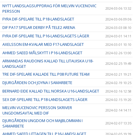
NYTT LANDSLAGSUPPDRAG FÖR MELVIN VUCENOVIC
2024-03-06 13:32
PERSSON
FYRA DIF-SPELARE TILL P18-LANDSLAGET
2024-03-06 09:06
DIF PA17 SPELAR DERBY PÅ TELE2 ARENA
2024-03-03 08:10
FYRA DIF-SPELARE TILL P16-LANDSLAGETS LÄGER
2024-03-01 14:11
AXELSSON EM-KVALAR MED F17-LANDSLAGET
2024-03-01 10:10
AHMED SAEED MÅLSKYTT I P16-LANDSLAGET
2024-02-26 13:00
ARMANDAS RAUDONIS KALLAD TILL LITAUISKA U18-
2024-02-25 19:49
LANDSLAGET
TRE DIF-SPELARE KALLADE TILL P08 FUTURE TEAM
2024-02-21 19:21
DJURGÅRDEN OCH JOYNA I SAMARBETE
2024-02-19 10:25
BERNARD EIDE KALLAD TILL NORSKA U16-LANDSLAGET
2024-02-16 12:58
SEX DIF-SPELARE TILL P18-LANDSLAGETS LÄGER
2024-02-15 19:20
MELVIN VUCENOVIC PERSSON SKRIVER
2024-02-14 14:11
UNGDOMSAVTAL MED DIF
DJURGÅRDEN UNGDOM OCH MAJBLOMMAN I
2024-02-07 13:35
SAMARBETE
AHMED SAEED UTTAGEN TILL P16-LANDSLAGET
2024-02-05 19:39