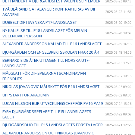
DET HÄNDER PÅ DJURGÅRDSFESTIVALEN 6 SEPTEMBER
2025-08-26 09:13
TVÅ BLÅRANDIGA TALANGER KONTRAKTERAS AV DIF
2025-08-22 11:56
AKADEMI
DUBBELT DIF I SVENSKA P17-LANDSLAGET
2025-08-20 19:00
NY KALLELSE TILL P18-LANDSLAGET FÖR MELVIN
2025-08-20 18:58
VUCENOVIC PERSSON
ALEXANDER ANDERSSON KALLAD TILL P16-LANDSLAGET
2025-08-19 16:15
DJURGÅRDEN OCH ENGELBREKTSSKOLAN FIRAR 20 ÅR
2025-08-18 14:05
BERNARD EIDE ÅTER UTTAGEN TILL NORSKA U17-
2025-08-15 17:23
LANDSLAGET
MÅLGLATT FÖR DIF-SPELARNA I SCANDINAVIAN
2025-08-07 10:05
FRIENDLIES
NIKOLAS JOVANOVIC MÅLSKYTT FÖR P16-LANDSLAGET
2025-08-05 09:20
UPPSTART FÖR AKADEMIN
2025-08-02 08:00
LUCAS NILSSON BLIR UTVECKLINGSCHEF FÖR PA16-PA19
2025-07-24 13:06
FYRA DJURGÅRDSSPELARE TILL F15-LANDSLAGETS
2025-07-22 09:58
LÄGER
DJURGÅRDSDUO TILL P15-LANDSLAGETS FÖRSTA LÄGER
2025-07-21 12:56
ALEXANDER ANDERSSON OCH NIKOLAS JOVANOVIC