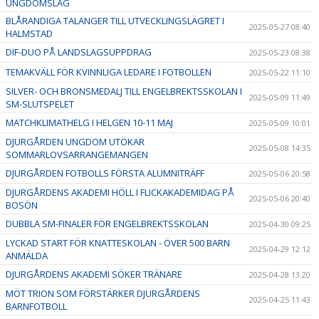
UNGDOMSLAG
BLÅRANDIGA TALANGER TILL UTVECKLINGSLÄGRET I
2025-05-27 08:40
HALMSTAD
DIF-DUO PÅ LANDSLAGSUPPDRAG
2025-05-23 08:38
TEMAKVÄLL FÖR KVINNLIGA LEDARE I FOTBOLLEN
2025-05-22 11:10
SILVER- OCH BRONSMEDALJ TILL ENGELBREKTSSKOLAN I
2025-05-09 11:49
SM-SLUTSPELET
MATCHKLIMATHELG I HELGEN 10-11 MAJ
2025-05-09 10:01
DJURGÅRDEN UNGDOM UTÖKAR
2025-05-08 14:35
SOMMARLOVSARRANGEMANGEN
DJURGÅRDEN FOTBOLLS FÖRSTA ALUMNITRÄFF
2025-05-06 20:58
DJURGÅRDENS AKADEMI HÖLL I FLICKAKADEMIDAG PÅ
2025-05-06 20:40
BOSÖN
DUBBLA SM-FINALER FÖR ENGELBREKTSSKOLAN
2025-04-30 09:25
LYCKAD START FÖR KNATTESKOLAN - ÖVER 500 BARN
2025-04-29 12:12
ANMÄLDA
DJURGÅRDENS AKADEMI SÖKER TRÄNARE
2025-04-28 13:20
MÖT TRION SOM FÖRSTÄRKER DJURGÅRDENS
2025-04-25 11:43
BARNFOTBOLL