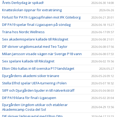
Årets Derbydag är spikad!
2026-06-30 14:08
Knatteskolan öppnar för extraträning
2026-06-26
Förlust för PA19 i Ligacupfinalen mot IFK Göteborg
2026-06-21 20:01
DIF PA19 spelar final i Ligacupen på söndag
2026-06-18 15:27
Träna hos Nordic Wellness
2026-06-17 09:57
Sex akademispelare kallade till Rikslägret
2026-06-08 21:01
DIF skriver ungdomsavtal med Teo Taylor
2026-06-08 07:56
Milian Jansson visade vägen när Sverige P18 vann
2026-06-08 07:53
Sex spelare kallade till Rikslägret
2026-06-02 19:56
Elton Otto kallas in till svenska P17-landslaget
2026-05-27
Djurgårdens akademi söker tränare
2026-05-26 09:12
Stella Elfrid spelar UEFA-turnering i Polen
2026-05-07 18:52
StFF och Djurgården bjuder in till nätverksträff
2026-05-06 08:03
DIF PA19 klara för final i Ligacupen
2026-05-02 20:04
Djurgården Ungdom utökar och etablerar
2026-04-29 13:56
Akademicamp Costa del Sol
DIF skriver lärlingsavtal med Elton Otto
2026-04-17 15:23