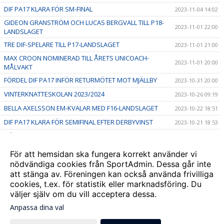
DIF PA17 KLARA FÖR SM-FINAL
2023-11-04 14:02
GIDEON GRANSTRÖM OCH LUCAS BERGVALL TILL P18-
2023-11-01 22:00
LANDSLAGET
TRE DIF-SPELARE TILL P17-LANDSLAGET
2023-11-01 21:00
MAX CROON NOMINERAD TILL ÅRETS UNICOACH-
2023-11-01 20:00
MÅLVAKT
FÖRDEL DIF PA17 INFÖR RETURMÖTET MOT MJÄLLBY
2023-10-31 20:00
VINTERKNATTESKOLAN 2023/2024
2023-10-26 09:19
BELLA AXELSSON EM-KVALAR MED F16-LANDSLAGET
2023-10-22 18:51
DIF PA17 KLARA FÖR SEMIFINAL EFTER DERBYVINST
2023-10-21 18:53
HÖSTLOVSAKTIVITETER - vecka 44
2023-10-10 16:30
TVÅ DIF-SPELARE TILL P15-LANDSLAGET FUTURE TEAM
2023-10-09 18:55
För att hemsidan ska fungera korrekt använder vi
nödvändiga cookies från SportAdmin. Dessa går inte
DJURGÅRDSFESTIVALEN 9 SEPTEMBER
2023-09-08 19:16
att stänga av. Föreningen kan också använda frivilliga
Stockholmsmästerskapen firar 20 år
2023-08-17 19:17
cookies, t.ex. för statistik eller marknadsföring. Du
väljer själv om du vill acceptera dessa.
Anpassa dina val
Cookie-
Gå till