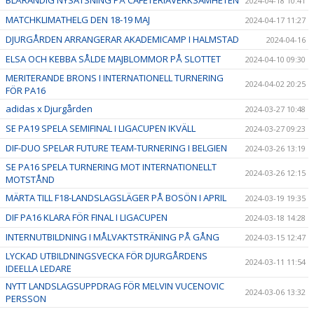
BLÅRANDIG NYSATSNING PÅ CAFETERIAVERKSAMHETEN
2024-04-18 10:41
MATCHKLIMATHELG DEN 18-19 MAJ
2024-04-17 11:27
DJURGÅRDEN ARRANGERAR AKADEMICAMP I HALMSTAD
2024-04-16
ELSA OCH KEBBA SÅLDE MAJBLOMMOR PÅ SLOTTET
2024-04-10 09:30
MERITERANDE BRONS I INTERNATIONELL TURNERING
2024-04-02 20:25
FÖR PA16
adidas x Djurgården
2024-03-27 10:48
SE PA19 SPELA SEMIFINAL I LIGACUPEN IKVÄLL
2024-03-27 09:23
DIF-DUO SPELAR FUTURE TEAM-TURNERING I BELGIEN
2024-03-26 13:19
SE PA16 SPELA TURNERING MOT INTERNATIONELLT
2024-03-26 12:15
MOTSTÅND
MÄRTA TILL F18-LANDSLAGSLÄGER PÅ BOSÖN I APRIL
2024-03-19 19:35
DIF PA16 KLARA FÖR FINAL I LIGACUPEN
2024-03-18 14:28
INTERNUTBILDNING I MÅLVAKTSTRÄNING PÅ GÅNG
2024-03-15 12:47
LYCKAD UTBILDNINGSVECKA FÖR DJURGÅRDENS
2024-03-11 11:54
IDEELLA LEDARE
NYTT LANDSLAGSUPPDRAG FÖR MELVIN VUCENOVIC
2024-03-06 13:32
PERSSON