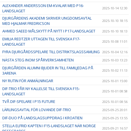
ALEXANDER ANDERSSON EM-KVALAR MED P16-
2025-10-14 12:30
LANDSLAGET
DJURGÅRDENS AKADEMI SKRIVER UNGDOMSAVTAL
2025-10-10 18:15
MED HJALMAR FREDRICSON
AHMED SAEED MÅLSKYTT PÅ NYTT I P17-LANDSLAGET
2025-10-10 18:13
EMILIA REDTZER UTTAGEN TILL SVENSKA F17-
2025-10-08 11:01
LANDSLAGET
FYRA DJURGÅRDSSPELARE TILL DISTRIKTSLAGSSAMLING
2025-10-04 12:16
NÄSTA STEG INOM SPÅRVERKSAMHETEN
2025-10-03 13:23
DJURGÅRDEN ALUMNI BJUDER IN TILL FAMILJEDAG PÅ
2025-10-02 11:13
3ARENA
NY RUTIN FÖR ANMÄLNINGAR
2025-10-01 15:00
DIF-TRIO FÅR NY KALLELSE TILL SVENSKA F15-
2025-10-01 08:58
LANDSLAGET
TVÅ DIF-SPELARE I P15 FUTURE
2025-10-01 08:56
LÄRLINGSAVTAL FÖR LOVANDE DIF-TRIO
2025-09-25 20:01
DIF-DUO PÅ LANDSLAGSUPPDRAG I KROATIEN
2025-09-25 13:55
STELLA ELFRID KAPTEN I F15-LANDSLAGET NÄR NORGE
2025-09-21 16:57