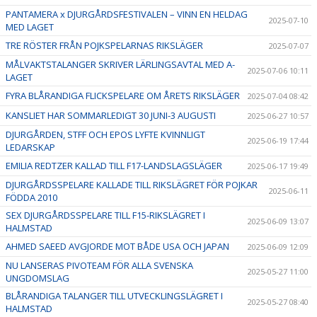
PANTAMERA x DJURGÅRDSFESTIVALEN – VINN EN HELDAG
2025-07-10
MED LAGET
TRE RÖSTER FRÅN POJKSPELARNAS RIKSLÄGER
2025-07-07
MÅLVAKTSTALANGER SKRIVER LÄRLINGSAVTAL MED A-
2025-07-06 10:11
LAGET
FYRA BLÅRANDIGA FLICKSPELARE OM ÅRETS RIKSLÄGER
2025-07-04 08:42
KANSLIET HAR SOMMARLEDIGT 30 JUNI-3 AUGUSTI
2025-06-27 10:57
DJURGÅRDEN, STFF OCH EPOS LYFTE KVINNLIGT
2025-06-19 17:44
LEDARSKAP
EMILIA REDTZER KALLAD TILL F17-LANDSLAGSLÄGER
2025-06-17 19:49
DJURGÅRDSSPELARE KALLADE TILL RIKSLÄGRET FÖR POJKAR
2025-06-11
FÖDDA 2010
SEX DJURGÅRDSSPELARE TILL F15-RIKSLÄGRET I
2025-06-09 13:07
HALMSTAD
AHMED SAEED AVGJORDE MOT BÅDE USA OCH JAPAN
2025-06-09 12:09
NU LANSERAS PIVOTEAM FÖR ALLA SVENSKA
2025-05-27 11:00
UNGDOMSLAG
BLÅRANDIGA TALANGER TILL UTVECKLINGSLÄGRET I
2025-05-27 08:40
HALMSTAD