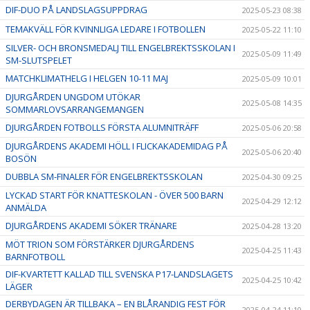
DIF-DUO PÅ LANDSLAGSUPPDRAG
2025-05-23 08:38
TEMAKVÄLL FÖR KVINNLIGA LEDARE I FOTBOLLEN
2025-05-22 11:10
SILVER- OCH BRONSMEDALJ TILL ENGELBREKTSSKOLAN I
2025-05-09 11:49
SM-SLUTSPELET
MATCHKLIMATHELG I HELGEN 10-11 MAJ
2025-05-09 10:01
DJURGÅRDEN UNGDOM UTÖKAR
2025-05-08 14:35
SOMMARLOVSARRANGEMANGEN
DJURGÅRDEN FOTBOLLS FÖRSTA ALUMNITRÄFF
2025-05-06 20:58
DJURGÅRDENS AKADEMI HÖLL I FLICKAKADEMIDAG PÅ
2025-05-06 20:40
BOSÖN
DUBBLA SM-FINALER FÖR ENGELBREKTSSKOLAN
2025-04-30 09:25
LYCKAD START FÖR KNATTESKOLAN - ÖVER 500 BARN
2025-04-29 12:12
ANMÄLDA
DJURGÅRDENS AKADEMI SÖKER TRÄNARE
2025-04-28 13:20
MÖT TRION SOM FÖRSTÄRKER DJURGÅRDENS
2025-04-25 11:43
BARNFOTBOLL
DIF-KVARTETT KALLAD TILL SVENSKA P17-LANDSLAGETS
2025-04-25 10:42
LÄGER
DERBYDAGEN ÄR TILLBAKA – EN BLÅRANDIG FEST FÖR
2025-04-24 11:10