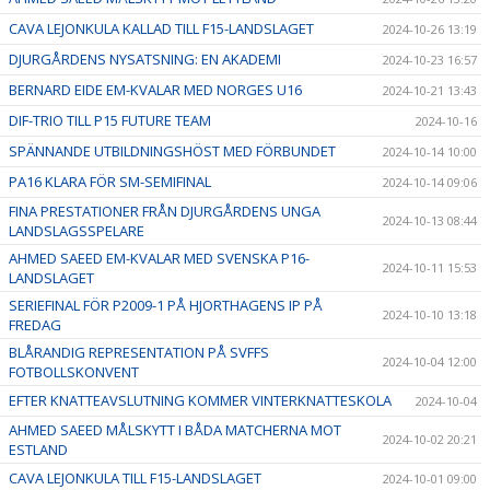
CAVA LEJONKULA KALLAD TILL F15-LANDSLAGET
2024-10-26 13:19
DJURGÅRDENS NYSATSNING: EN AKADEMI
2024-10-23 16:57
BERNARD EIDE EM-KVALAR MED NORGES U16
2024-10-21 13:43
DIF-TRIO TILL P15 FUTURE TEAM
2024-10-16
SPÄNNANDE UTBILDNINGSHÖST MED FÖRBUNDET
2024-10-14 10:00
PA16 KLARA FÖR SM-SEMIFINAL
2024-10-14 09:06
FINA PRESTATIONER FRÅN DJURGÅRDENS UNGA
2024-10-13 08:44
LANDSLAGSSPELARE
AHMED SAEED EM-KVALAR MED SVENSKA P16-
2024-10-11 15:53
LANDSLAGET
SERIEFINAL FÖR P2009-1 PÅ HJORTHAGENS IP PÅ
2024-10-10 13:18
FREDAG
BLÅRANDIG REPRESENTATION PÅ SVFFS
2024-10-04 12:00
FOTBOLLSKONVENT
EFTER KNATTEAVSLUTNING KOMMER VINTERKNATTESKOLA
2024-10-04
AHMED SAEED MÅLSKYTT I BÅDA MATCHERNA MOT
2024-10-02 20:21
ESTLAND
CAVA LEJONKULA TILL F15-LANDSLAGET
2024-10-01 09:00