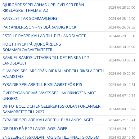
DJURGÅRDSSPELARNAS UPPLEVELSER FRÅN
2024-06-28 20:00
RIKSLÄGRET I HALMSTAD
KANSLIET TAR SOMMARLEDIGT
2024-06-28 12:00
PÄR ANDERSSON - NY BLÅRANDIG KOCK
2024-06-26 09:53
ESTELLE RASPE KALLAD TILL F17-LANDSLAGET
2024-06-20 13:58
HÖGT TRYCK PÅ DJURGÅRDENS
2024-06-14 08:00
SOMMARLOVSAKTIVITETER
SAMUEL RAMOS UTTAGEN TILL DET FINSKA U17-
2024-06-13 09:31
LANDSLAGET
ELVA P09-SPELARE FRÅN DIF KALLADE TILL RIKSLÄGRET I
2024-06-10 20:10
HALMSTAD
FYRA DIF-SPELARE TILL RIKSLÄGRET FÖR F15
2024-06-10 10:51
ÖVERTYGANDE MÅLVAKTSSPEL AV BRINGZÉN MOT
2024-06-07 10:15
UNGERN
DIF FOTBOLL OCH ENGELBREKTSSKOLAN FÖRLÄNGER
2024-06-04 13:04
SAMARBETET TILL 2027
FYRA DIF-SPELARE KALLADE TILL P18-LANDSLAGET
2024-05-25 19:41
DIF-DUO PÅ P17-LANDSLAGSLÄGER
2024-05-24 10:46
ENGELBREKTSSKOLAN TOG SIG TILL FINAL I SKOL-SM
2024-05-23 13:10