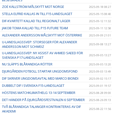
BESEGRADES
ZOË KÄLLSTRÖM MÅLSKYTT MOT NORGE
2025-09-18 08:27
STELLA ELFRID KALLAS IN TILL F15-LANDSLAGET
2025-09-15 08:40
DIF-KVARTETT KALLAD TILL REGIONALT LÄGER
2025-09-12 11:32
JAKOB TOMA KALLAD TILL P15 FUTURE TEAM
2025-09-11 12:58
ALEXANDER ANDERSSON MÅLSKYTT MOT ÖSTERRIKE
2025-09-09 21:01
U-LANDSLAGSSVEP: STORSEGER FÖR ALEXANDER
2025-09-08 13:27
ANDERSSON MOT SCHWEIZ
U-LANDSLAGSSVEP: NY ASSIST AV AHMED SAEED FÖR
2025-09-05 13:27
SVENSKA P17-LANDSLAGET
NU SLÄPPS BLÅRANDIGA RÖTTER
2025-09-05 13:20
DJURGÅRDEN FOTBOLL STARTAR UNGDOMSFOND
2025-09-03 13:49
DIF SKRIVER UNGDOMSAVTAL MED MARCO BIONDI
2025-09-02 15:17
DUBBELT DIF I SVENSKA F15-LANDSLAGET
2025-09-01 19:57
HÖSTENS MATCHKLIMATHELG 13-14 SEPTEMBER
2025-08-28 09:00
DET HÄNDER PÅ DJURGÅRDSFESTIVALEN 6 SEPTEMBER
2025-08-26 09:13
TVÅ BLÅRANDIGA TALANGER KONTRAKTERAS AV DIF
2025-08-22 11:56
AKADEMI