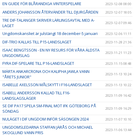
EN GUIDE FÖR BLÅRANDIGA VINTERSPELARE
2023-12-08 08:00
ANDERS JOHANSSON ÅTERVÄNDER TILL DJURGÅRDEN
2023-12-07 18:05
TRE DIF-TALANGER SKRIVER LÄRLINGSAVTAL MED A-
2023-12-07 09:46
LAGET
Ungdomskansliet är julstängt 18 december-5 januari
2023-12-06 11:11
DIF-TRIO KALLAS TILL P15-LANDSLAGET
2023-11-28 21:36
ISAAC BENGTSSON - EN NY RESURS FÖR VÅRA ÄLDSTA
2023-11-21 11:23
UNGDOMSLAG
FYRA DIF-SPELARE TILL P16-LANDSLAGET
2023-11-15 08:48
MÄRTA ANKARCRONA OCH KALIPHA JAWLA VANN
2023-11-13 10:24
"ÅRETS JUNIOR"
ISABELLE AXELSSON MÅLSKYTT I F16-LANDSLAGET
2023-11-13 10:22
ISABELL ANDERSSON KALLAD TILL F16-
2023-11-09 16:42
LANDSLAGSLÄGER
SE DIF PA17 SPELA SM-FINAL MOT IFK GÖTEBORG PÅ
2023-11-09 16:29
SÖNDAG
NULÄGET I DIF UNGDOM INFÖR SÄSONGEN 2024
2023-11-07 10:10
UNGDOMSLEDARNA STAFFAN JÄRÅS OCH MICHAEL
2023-11-06 13:44
SKOGLUND VANN PRIS