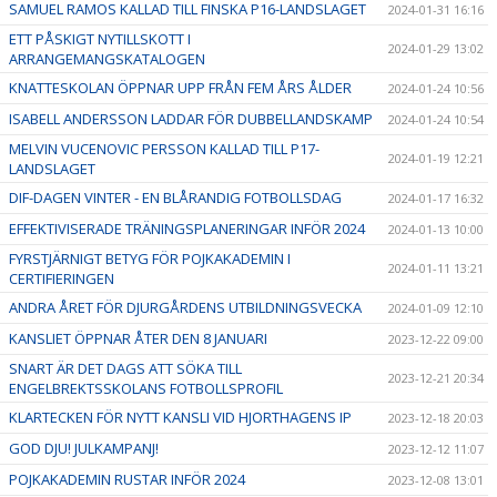
SAMUEL RAMOS KALLAD TILL FINSKA P16-LANDSLAGET
2024-01-31 16:16
ETT PÅSKIGT NYTILLSKOTT I
2024-01-29 13:02
ARRANGEMANGSKATALOGEN
KNATTESKOLAN ÖPPNAR UPP FRÅN FEM ÅRS ÅLDER
2024-01-24 10:56
ISABELL ANDERSSON LADDAR FÖR DUBBELLANDSKAMP
2024-01-24 10:54
MELVIN VUCENOVIC PERSSON KALLAD TILL P17-
2024-01-19 12:21
LANDSLAGET
DIF-DAGEN VINTER - EN BLÅRANDIG FOTBOLLSDAG
2024-01-17 16:32
EFFEKTIVISERADE TRÄNINGSPLANERINGAR INFÖR 2024
2024-01-13 10:00
FYRSTJÄRNIGT BETYG FÖR POJKAKADEMIN I
2024-01-11 13:21
CERTIFIERINGEN
ANDRA ÅRET FÖR DJURGÅRDENS UTBILDNINGSVECKA
2024-01-09 12:10
KANSLIET ÖPPNAR ÅTER DEN 8 JANUARI
2023-12-22 09:00
SNART ÄR DET DAGS ATT SÖKA TILL
2023-12-21 20:34
ENGELBREKTSSKOLANS FOTBOLLSPROFIL
KLARTECKEN FÖR NYTT KANSLI VID HJORTHAGENS IP
2023-12-18 20:03
GOD DJU! JULKAMPANJ!
2023-12-12 11:07
POJKAKADEMIN RUSTAR INFÖR 2024
2023-12-08 13:01