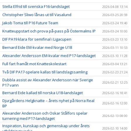
Stella Elfrid till svenska F16-landslaget
2026-04-08 13:14
Christopher Sliwo lånas ut till Vasalund
2026-03-25 20:59
Jakob Toma till P16 Future Team
2026-03-24 19:40
Knatteuppstart och prova på-pass på Östermalms IP
2026-03-24 10:00
DIF PA19 klara för semifinal i Ligacupen
2026-03-23 13:10
Bernard Eide EM-kvalar med Norge U18
2026-03-11 10:53
Alexander Andersson EM-kvalar med P17-landslaget
2026-03-10 11:28
Full fart framåt mot Knatteskolestart
2026-03-04 13:21
Två DIF PA17-spelare kallas till landslagssamling
2026-02-23 21:24
Dubbla assist av Alexander Andersson när Sverige
2026-02-21 12:25
P17 vann
Bernard Eide kallad till norska U18-landslaget
2026-02-16 18:41
Djurgårdens Helgknatte – årets nyhet på Norra Real
2026-02-16 12:00
BP
Alexander Andersson och Oskar Stålfors spelar
2026-02-13 08:00
turnering med P17-landslaget
Inspiration, kunskap och gemenskap under årets
2026-02-10 14:00