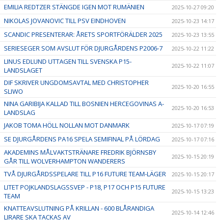
EMILIA REDTZER STÄNGDE IGEN MOT RUMÄNIEN
2025-10-27 09:20
NIKOLAS JOVANOVIC TILL PSV EINDHOVEN
2025-10-23 14:17
SCANDIC PRESENTERAR: ÅRETS SPORTFÖRÄLDER 2025
2025-10-23 13:55
SERIESEGER SOM AVSLUT FÖR DJURGÅRDENS P2006-7
2025-10-22 11:22
LINUS EDLUND UTTAGEN TILL SVENSKA P15-
2025-10-22 11:07
LANDSLAGET
DIF SKRIVER UNGDOMSAVTAL MED CHRISTOPHER
2025-10-20 16:55
SLIWO
NINA GARIBIJA KALLAD TILL BOSNIEN HERCEGOVINAS A-
2025-10-20 16:53
LANDSLAG
JAKOB TOMA HÖLL NOLLAN MOT DANMARK
2025-10-17 07:19
SE DJURGÅRDENS PA16 SPELA SEMIFINAL PÅ LÖRDAG
2025-10-17 07:16
AKADEMINS MÅLVAKTSTRÄNARE FREDRIK BJÖRNSBY
2025-10-15 20:19
GÅR TILL WOLVERHAMPTON WANDERERS
TVÅ DJURGÅRDSSPELARE TILL P16 FUTURE TEAM-LÄGER
2025-10-15 20:17
LITET POJKLANDSLAGSSVEP - P18, P17 OCH P15 FUTURE
2025-10-15 13:23
TEAM
KNATTEAVSLUTNING PÅ KRILLAN - 600 BLÅRANDIGA
2025-10-14 12:46
LIRARE SKA TACKAS AV