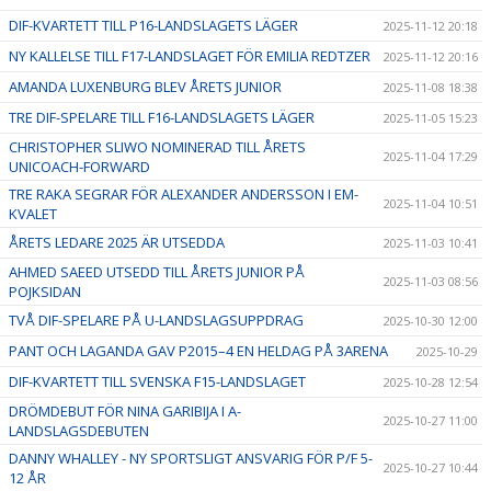
DIF-KVARTETT TILL P16-LANDSLAGETS LÄGER
2025-11-12 20:18
NY KALLELSE TILL F17-LANDSLAGET FÖR EMILIA REDTZER
2025-11-12 20:16
AMANDA LUXENBURG BLEV ÅRETS JUNIOR
2025-11-08 18:38
TRE DIF-SPELARE TILL F16-LANDSLAGETS LÄGER
2025-11-05 15:23
CHRISTOPHER SLIWO NOMINERAD TILL ÅRETS
2025-11-04 17:29
UNICOACH-FORWARD
TRE RAKA SEGRAR FÖR ALEXANDER ANDERSSON I EM-
2025-11-04 10:51
KVALET
ÅRETS LEDARE 2025 ÄR UTSEDDA
2025-11-03 10:41
AHMED SAEED UTSEDD TILL ÅRETS JUNIOR PÅ
2025-11-03 08:56
POJKSIDAN
TVÅ DIF-SPELARE PÅ U-LANDSLAGSUPPDRAG
2025-10-30 12:00
PANT OCH LAGANDA GAV P2015–4 EN HELDAG PÅ 3ARENA
2025-10-29
DIF-KVARTETT TILL SVENSKA F15-LANDSLAGET
2025-10-28 12:54
DRÖMDEBUT FÖR NINA GARIBIJA I A-
2025-10-27 11:00
LANDSLAGSDEBUTEN
DANNY WHALLEY - NY SPORTSLIGT ANSVARIG FÖR P/F 5-
2025-10-27 10:44
12 ÅR