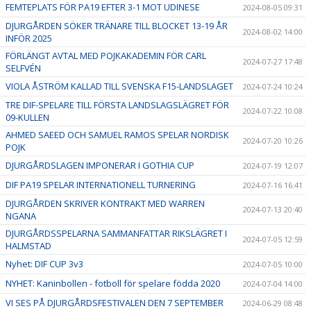
FEMTEPLATS FÖR PA19 EFTER 3-1 MOT UDINESE
2024-08-05 09:31
DJURGÅRDEN SÖKER TRÄNARE TILL BLOCKET 13-19 ÅR
2024-08-02 14:00
INFÖR 2025
FÖRLÄNGT AVTAL MED POJKAKADEMIN FÖR CARL
2024-07-27 17:48
SELFVÉN
VIOLA ÅSTRÖM KALLAD TILL SVENSKA F15-LANDSLAGET
2024-07-24 10:24
TRE DIF-SPELARE TILL FÖRSTA LANDSLAGSLÄGRET FÖR
2024-07-22 10:08
09-KULLEN
AHMED SAEED OCH SAMUEL RAMOS SPELAR NORDISK
2024-07-20 10:26
POJK
DJURGÅRDSLAGEN IMPONERAR I GOTHIA CUP
2024-07-19 12:07
DIF PA19 SPELAR INTERNATIONELL TURNERING
2024-07-16 16:41
DJURGÅRDEN SKRIVER KONTRAKT MED WARREN
2024-07-13 20:40
NGANA
DJURGÅRDSSPELARNA SAMMANFATTAR RIKSLÄGRET I
2024-07-05 12:59
HALMSTAD
Nyhet: DIF CUP 3v3
2024-07-05 10:00
NYHET: Kaninbollen - fotboll för spelare födda 2020
2024-07-04 14:00
VI SES PÅ DJURGÅRDSFESTIVALEN DEN 7 SEPTEMBER
2024-06-29 08:48