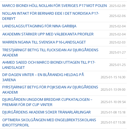
MARCO BIONDI HÖLL NOLLAN FÖR SVERIGES P17 MOT POLEN
2025-02-09
NOLLAN INTAKT FÖR BERNARD EIDE I DET NORDISKA P17-
2025-02-06
DERBYT
LANDSLAGSUTTAGNING FÖR NINA GARIBIJA
2025-02-04
AKADEMIN STÄRKER UPP MED VÄLBEKANTA PROFILER
2025-02-04
WARREN NGANA TILL SVENSKA P16-LANDSLAGET
2025-02-03
TRESTJÄRNIGT BETYG TILL FLICKSIDAN AV DJURGÅRDENS
2025-01-27
AKADEMI
AHMED SAEED OCH MARCO BIONDI UTTAGEN TILL P17-
2025-01-25
LANDSLAGET
DIF-DAGEN VINTER – EN BLÅRANDIG HELDAG PÅ
2025-01-15 16:30
3ARENA
FYRSTJÄRNIGT BETYG FÖR POJKSIDAN AV DJURGÅRDENS
2025-01-13 09:00
AKADEMI
DJURGÅRDEN UNGDOM BREDDAR CUPKATALOGEN –
2025-01-10 09:54
PREMIÄR FÖR DIF CUP VINTER
DJURGÅRDENS AKADEMI SÖKER TRÄNARLÄRLINGAR
2025-01-08 15:18
OPTIMERA SKOLGÅNGEN MED ENGELBREKTSSKOLANS
2025-01-07 15:38
IDROTTSPROFIL