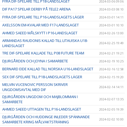
FYRA DIF-SPELARE TILL P18-LANDSLAGET
2024-03-06 09:06
DIF PA17 SPELAR DERBY PÅ TELE2 ARENA
2024-03-03 08:10
FYRA DIF-SPELARE TILL P16-LANDSLAGETS LÄGER
2024-03-01 14:11
AXELSSON EM-KVALAR MED F17-LANDSLAGET
2024-03-01 10:10
AHMED SAEED MÅLSKYTT I P16-LANDSLAGET
2024-02-26 13:00
ARMANDAS RAUDONIS KALLAD TILL LITAUISKA U18-
2024-02-25 19:49
LANDSLAGET
TRE DIF-SPELARE KALLADE TILL P08 FUTURE TEAM
2024-02-21 19:21
DJURGÅRDEN OCH JOYNA I SAMARBETE
2024-02-19 10:25
BERNARD EIDE KALLAD TILL NORSKA U16-LANDSLAGET
2024-02-16 12:58
SEX DIF-SPELARE TILL P18-LANDSLAGETS LÄGER
2024-02-15 19:20
MELVIN VUCENOVIC PERSSON SKRIVER
2024-02-14 14:11
UNGDOMSAVTAL MED DIF
DJURGÅRDEN UNGDOM OCH MAJBLOMMAN I
2024-02-07 13:35
SAMARBETE
AHMED SAEED UTTAGEN TILL P16-LANDSLAGET
2024-02-05 19:39
DJURGÅRDEN OCH HUDDINGE INLEDER SPÄNNANDE
2024-02-02 10:00
SAMARBETE KRING MÅLVAKTSTRÄNING