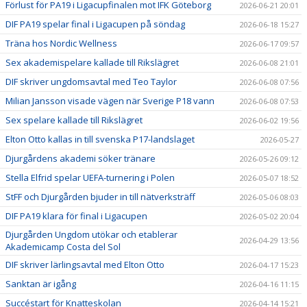
Förlust för PA19 i Ligacupfinalen mot IFK Göteborg
2026-06-21 20:01
DIF PA19 spelar final i Ligacupen på söndag
2026-06-18 15:27
Träna hos Nordic Wellness
2026-06-17 09:57
Sex akademispelare kallade till Rikslägret
2026-06-08 21:01
DIF skriver ungdomsavtal med Teo Taylor
2026-06-08 07:56
Milian Jansson visade vägen när Sverige P18 vann
2026-06-08 07:53
Sex spelare kallade till Rikslägret
2026-06-02 19:56
Elton Otto kallas in till svenska P17-landslaget
2026-05-27
Djurgårdens akademi söker tränare
2026-05-26 09:12
Stella Elfrid spelar UEFA-turnering i Polen
2026-05-07 18:52
StFF och Djurgården bjuder in till nätverksträff
2026-05-06 08:03
DIF PA19 klara för final i Ligacupen
2026-05-02 20:04
Djurgården Ungdom utökar och etablerar
2026-04-29 13:56
Akademicamp Costa del Sol
DIF skriver lärlingsavtal med Elton Otto
2026-04-17 15:23
Sanktan är igång
2026-04-16 11:15
Succéstart för Knatteskolan
2026-04-14 15:21