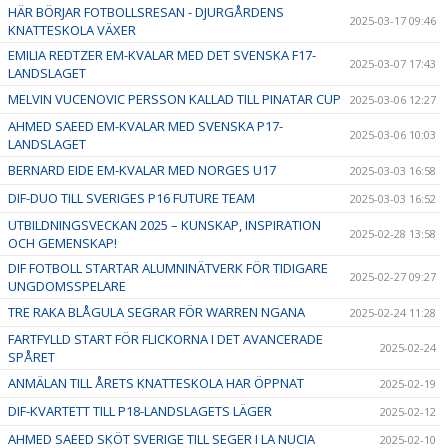
HÄR BÖRJAR FOTBOLLSRESAN - DJURGÅRDENS
2025-03-17 09:46
KNATTESKOLA VÄXER
EMILIA REDTZER EM-KVALAR MED DET SVENSKA F17-
2025-03-07 17:43
LANDSLAGET
MELVIN VUCENOVIC PERSSON KALLAD TILL PINATAR CUP
2025-03-06 12:27
AHMED SAEED EM-KVALAR MED SVENSKA P17-
2025-03-06 10:03
LANDSLAGET
BERNARD EIDE EM-KVALAR MED NORGES U17
2025-03-03 16:58
DIF-DUO TILL SVERIGES P16 FUTURE TEAM
2025-03-03 16:52
UTBILDNINGSVECKAN 2025 – KUNSKAP, INSPIRATION
2025-02-28 13:58
OCH GEMENSKAP!
DIF FOTBOLL STARTAR ALUMNINÄTVERK FÖR TIDIGARE
2025-02-27 09:27
UNGDOMSSPELARE
TRE RAKA BLÅGULA SEGRAR FÖR WARREN NGANA
2025-02-24 11:28
FARTFYLLD START FÖR FLICKORNA I DET AVANCERADE
2025-02-24
SPÅRET
ANMÄLAN TILL ÅRETS KNATTESKOLA HAR ÖPPNAT
2025-02-19
DIF-KVARTETT TILL P18-LANDSLAGETS LÄGER
2025-02-12
AHMED SAEED SKÖT SVERIGE TILL SEGER I LA NUCIA
2025-02-10