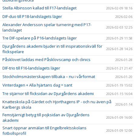
utbildningsvecka
Stella Albinsson kallad till F17-landslaget
2026-02-09 18:16
DIF-duo till P18-landslagets läger
2026-02-06
Alexander Andersson spelar turnering med P17-
2026-02-03 12:25
landslaget
Tre DIF-spelare på P16-landslagets läger
2026-01-29 11:58
Djurgårdens akademi bjuder in till inspirationskväll för
2026-01-28 14:26
flickspelare
Påsklovet laddas med Påsklovscamp och clinics
2026-01-28
DIF-trio till F16-landslagets läger
2026-01-21 21:47
Stockholmsmästerskapen tillbaka – nu i vårformat
2026-01-20
Vinterdagen + Alla hjärtans dag = sant
2026-01-19 15:02
Tre stjärnor till flicksidan av Djurgårdens akademi
2026-01-15 16:04
Knatteskola på Gärdet och Hjorthagens IP - och nu även på
2026-01-14
Karlbergs skola
Femstjärnigt betyg till pojksidan av Djurgårdens
2026-01-09 16:00
akademi
Snart öppnar anmälan till Engelbrektsskolans
2026-01-09 12:00
fotbollsprofil