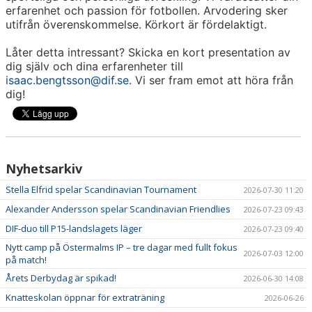
erfarenhet och passion för fotbollen. Arvodering sker
utifrån överenskommelse. Körkort är fördelaktigt.
Låter detta intressant? Skicka en kort presentation av
dig själv och dina erfarenheter till
isaac.bengtsson@dif.se
. Vi ser fram emot att höra från
dig!
Nyhetsarkiv
Stella Elfrid spelar Scandinavian Tournament
2026-07-30 11:20
Alexander Andersson spelar Scandinavian Friendlies
2026-07-23 09:43
DIF-duo till P15-landslagets läger
2026-07-23 09:40
Nytt camp på Östermalms IP – tre dagar med fullt fokus
2026-07-03 12:00
på match!
Årets Derbydag är spikad!
2026-06-30 14:08
Knatteskolan öppnar för extraträning
2026-06-26