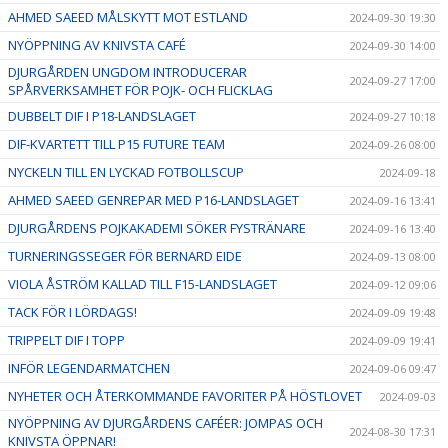
AHMED SAEED MÅLSKYTT MOT ESTLAND
2024-09-30 19:30
NYÖPPNING AV KNIVSTA CAFÉ
2024-09-30 14:00
DJURGÅRDEN UNGDOM INTRODUCERAR
2024-09-27 17:00
SPÅRVERKSAMHET FÖR POJK- OCH FLICKLAG
DUBBELT DIF I P18-LANDSLAGET
2024-09-27 10:18
DIF-KVARTETT TILL P15 FUTURE TEAM
2024-09-26 08:00
NYCKELN TILL EN LYCKAD FOTBOLLSCUP
2024-09-18
AHMED SAEED GENREPAR MED P16-LANDSLAGET
2024-09-16 13:41
DJURGÅRDENS POJKAKADEMI SÖKER FYSTRÄNARE
2024-09-16 13:40
TURNERINGSSEGER FÖR BERNARD EIDE
2024-09-13 08:00
VIOLA ÅSTRÖM KALLAD TILL F15-LANDSLAGET
2024-09-12 09:06
TACK FÖR I LÖRDAGS!
2024-09-09 19:48
TRIPPELT DIF I TOPP
2024-09-09 19:41
INFÖR LEGENDARMATCHEN
2024-09-06 09:47
NYHETER OCH ÅTERKOMMANDE FAVORITER PÅ HÖSTLOVET
2024-09-03
NYÖPPNING AV DJURGÅRDENS CAFÉER: JOMPAS OCH
2024-08-30 17:31
KNIVSTA ÖPPNAR!