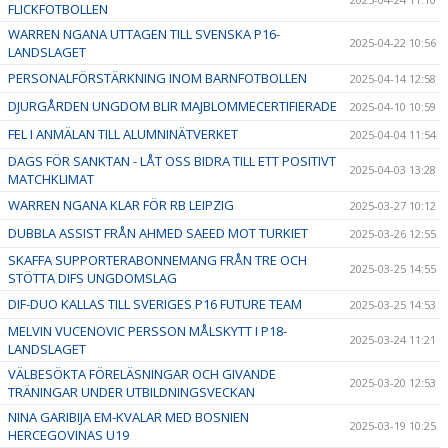
FLICKFOTBOLLEN
WARREN NGANA UTTAGEN TILL SVENSKA P16-
2025-04-22 10:56
LANDSLAGET
PERSONALFÖRSTÄRKNING INOM BARNFOTBOLLEN
2025-04-14 12:58
DJURGÅRDEN UNGDOM BLIR MAJBLOMMECERTIFIERADE
2025-04-10 10:59
FEL I ANMÄLAN TILL ALUMNINÄTVERKET
2025-04-04 11:54
DAGS FÖR SANKTAN - LÅT OSS BIDRA TILL ETT POSITIVT
2025-04-03 13:28
MATCHKLIMAT
WARREN NGANA KLAR FÖR RB LEIPZIG
2025-03-27 10:12
DUBBLA ASSIST FRÅN AHMED SAEED MOT TURKIET
2025-03-26 12:55
SKAFFA SUPPORTERABONNEMANG FRÅN TRE OCH
2025-03-25 14:55
STÖTTA DIFS UNGDOMSLAG
DIF-DUO KALLAS TILL SVERIGES P16 FUTURE TEAM
2025-03-25 14:53
MELVIN VUCENOVIC PERSSON MÅLSKYTT I P18-
2025-03-24 11:21
LANDSLAGET
VÄLBESÖKTA FÖRELÄSNINGAR OCH GIVANDE
2025-03-20 12:53
TRÄNINGAR UNDER UTBILDNINGSVECKAN
NINA GARIBIJA EM-KVALAR MED BOSNIEN
2025-03-19 10:25
HERCEGOVINAS U19