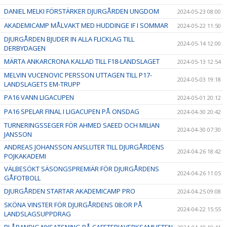
DANIEL MELKI FÖRSTÄRKER DJURGÅRDEN UNGDOM
2024-05-23 08:00
AKADEMICAMP MÅLVAKT MED HUDDINGE IF I SOMMAR
2024-05-22 11:50
DJURGÅRDEN BJUDER IN ALLA FLICKLAG TILL
2024-05-14 12:00
DERBYDAGEN
MÄRTA ANKARCRONA KALLAD TILL F18-LANDSLAGET
2024-05-13 12:54
MELVIN VUCENOVIC PERSSON UTTAGEN TILL P17-
2024-05-03 19:18
LANDSLAGETS EM-TRUPP
PA16 VANN LIGACUPEN
2024-05-01 20:12
PA16 SPELAR FINAL I LIGACUPEN PÅ ONSDAG
2024-04-30 20:42
TURNERINGSSEGER FÖR AHMED SAEED OCH MILIAN
2024-04-30 07:30
JANSSON
ANDREAS JOHANSSON ANSLUTER TILL DJURGÅRDENS
2024-04-26 18:42
POJKAKADEMI
VÄLBESÖKT SÄSONGSPREMIÄR FÖR DJURGÅRDENS
2024-04-26 11:05
GÅFOTBOLL
DJURGÅRDEN STARTAR AKADEMICAMP PRO
2024-04-25 09:08
SKÖNA VINSTER FÖR DJURGÅRDENS 08:OR PÅ
2024-04-22 15:55
LANDSLAGSUPPDRAG