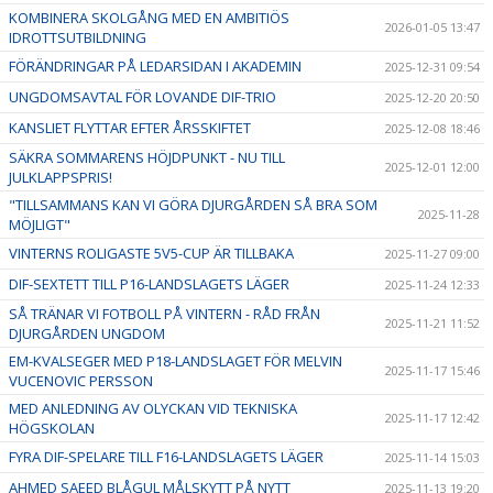
KOMBINERA SKOLGÅNG MED EN AMBITIÖS
2026-01-05 13:47
IDROTTSUTBILDNING
FÖRÄNDRINGAR PÅ LEDARSIDAN I AKADEMIN
2025-12-31 09:54
UNGDOMSAVTAL FÖR LOVANDE DIF-TRIO
2025-12-20 20:50
KANSLIET FLYTTAR EFTER ÅRSSKIFTET
2025-12-08 18:46
SÄKRA SOMMARENS HÖJDPUNKT - NU TILL
2025-12-01 12:00
JULKLAPPSPRIS!
"TILLSAMMANS KAN VI GÖRA DJURGÅRDEN SÅ BRA SOM
2025-11-28
MÖJLIGT"
VINTERNS ROLIGASTE 5V5-CUP ÄR TILLBAKA
2025-11-27 09:00
DIF-SEXTETT TILL P16-LANDSLAGETS LÄGER
2025-11-24 12:33
SÅ TRÄNAR VI FOTBOLL PÅ VINTERN - RÅD FRÅN
2025-11-21 11:52
DJURGÅRDEN UNGDOM
EM-KVALSEGER MED P18-LANDSLAGET FÖR MELVIN
2025-11-17 15:46
VUCENOVIC PERSSON
MED ANLEDNING AV OLYCKAN VID TEKNISKA
2025-11-17 12:42
HÖGSKOLAN
FYRA DIF-SPELARE TILL F16-LANDSLAGETS LÄGER
2025-11-14 15:03
AHMED SAEED BLÅGUL MÅLSKYTT PÅ NYTT
2025-11-13 19:20