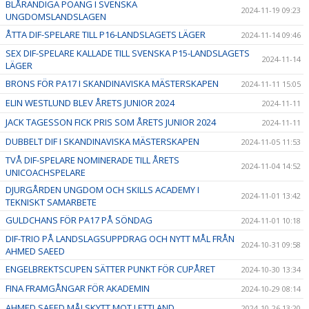
BLÅRANDIGA POÄNG I SVENSKA
2024-11-19 09:23
UNGDOMSLANDSLAGEN
ÅTTA DIF-SPELARE TILL P16-LANDSLAGETS LÄGER
2024-11-14 09:46
SEX DIF-SPELARE KALLADE TILL SVENSKA P15-LANDSLAGETS
2024-11-14
LÄGER
BRONS FÖR PA17 I SKANDINAVISKA MÄSTERSKAPEN
2024-11-11 15:05
ELIN WESTLUND BLEV ÅRETS JUNIOR 2024
2024-11-11
JACK TAGESSON FICK PRIS SOM ÅRETS JUNIOR 2024
2024-11-11
DUBBELT DIF I SKANDINAVISKA MÄSTERSKAPEN
2024-11-05 11:53
TVÅ DIF-SPELARE NOMINERADE TILL ÅRETS
2024-11-04 14:52
UNICOACHSPELARE
DJURGÅRDEN UNGDOM OCH SKILLS ACADEMY I
2024-11-01 13:42
TEKNISKT SAMARBETE
GULDCHANS FÖR PA17 PÅ SÖNDAG
2024-11-01 10:18
DIF-TRIO PÅ LANDSLAGSUPPDRAG OCH NYTT MÅL FRÅN
2024-10-31 09:58
AHMED SAEED
ENGELBREKTSCUPEN SÄTTER PUNKT FÖR CUPÅRET
2024-10-30 13:34
FINA FRAMGÅNGAR FÖR AKADEMIN
2024-10-29 08:14
AHMED SAEED MÅLSKYTT MOT LETTLAND
2024-10-26 13:20