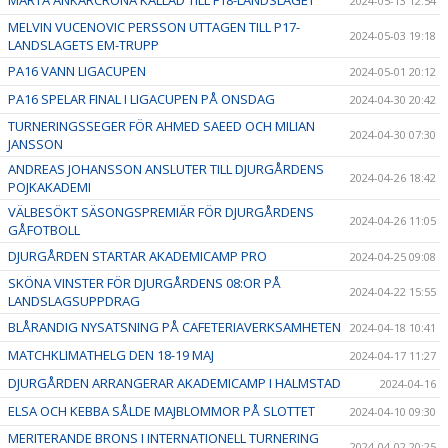
MÄRTA ANKARCRONA KALLAD TILL F18-LANDSLAGET
2024-05-13 12:54
MELVIN VUCENOVIC PERSSON UTTAGEN TILL P17-
2024-05-03 19:18
LANDSLAGETS EM-TRUPP
PA16 VANN LIGACUPEN
2024-05-01 20:12
PA16 SPELAR FINAL I LIGACUPEN PÅ ONSDAG
2024-04-30 20:42
TURNERINGSSEGER FÖR AHMED SAEED OCH MILIAN
2024-04-30 07:30
JANSSON
ANDREAS JOHANSSON ANSLUTER TILL DJURGÅRDENS
2024-04-26 18:42
POJKAKADEMI
VÄLBESÖKT SÄSONGSPREMIÄR FÖR DJURGÅRDENS
2024-04-26 11:05
GÅFOTBOLL
DJURGÅRDEN STARTAR AKADEMICAMP PRO
2024-04-25 09:08
SKÖNA VINSTER FÖR DJURGÅRDENS 08:OR PÅ
2024-04-22 15:55
LANDSLAGSUPPDRAG
BLÅRANDIG NYSATSNING PÅ CAFETERIAVERKSAMHETEN
2024-04-18 10:41
MATCHKLIMATHELG DEN 18-19 MAJ
2024-04-17 11:27
DJURGÅRDEN ARRANGERAR AKADEMICAMP I HALMSTAD
2024-04-16
ELSA OCH KEBBA SÅLDE MAJBLOMMOR PÅ SLOTTET
2024-04-10 09:30
MERITERANDE BRONS I INTERNATIONELL TURNERING
2024-04-02 20:25