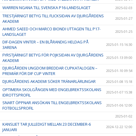
WARREN NGANA TILL SVENSKA P16-LANDSLAGET
2025-02-03
TRESTJÄRNIGT BETYG TILL FLICKSIDAN AV DJURGÅRDENS
2025-01-27
AKADEMI
AHMED SAEED OCH MARCO BIONDI UTTAGEN TILL P17-
2025-01-25
LANDSLAGET
DIF-DAGEN VINTER – EN BLÅRANDIG HELDAG PÅ
2025-01-15 16:30
3ARENA
FYRSTJÄRNIGT BETYG FÖR POJKSIDAN AV DJURGÅRDENS
2025-01-13 09:00
AKADEMI
DJURGÅRDEN UNGDOM BREDDAR CUPKATALOGEN –
2025-01-10 09:54
PREMIÄR FÖR DIF CUP VINTER
DJURGÅRDENS AKADEMI SÖKER TRÄNARLÄRLINGAR
2025-01-08 15:18
OPTIMERA SKOLGÅNGEN MED ENGELBREKTSSKOLANS
2025-01-07 15:38
IDROTTSPROFIL
SNART ÖPPNAR ANSÖKAN TILL ENGELBREKTSSKOLANS
2025-01-06 12:00
FOTBOLLSPROFIL
2025-01-02
KANSLIET TAR JULLEDIGT MELLAN 23 DECEMBER-6
2024-12-22 12:00
JANUARI