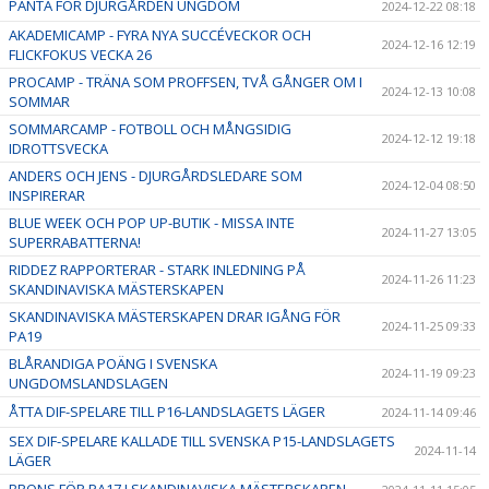
PANTA FÖR DJURGÅRDEN UNGDOM
2024-12-22 08:18
AKADEMICAMP - FYRA NYA SUCCÉVECKOR OCH
2024-12-16 12:19
FLICKFOKUS VECKA 26
PROCAMP - TRÄNA SOM PROFFSEN, TVÅ GÅNGER OM I
2024-12-13 10:08
SOMMAR
SOMMARCAMP - FOTBOLL OCH MÅNGSIDIG
2024-12-12 19:18
IDROTTSVECKA
ANDERS OCH JENS - DJURGÅRDSLEDARE SOM
2024-12-04 08:50
INSPIRERAR
BLUE WEEK OCH POP UP-BUTIK - MISSA INTE
2024-11-27 13:05
SUPERRABATTERNA!
RIDDEZ RAPPORTERAR - STARK INLEDNING PÅ
2024-11-26 11:23
SKANDINAVISKA MÄSTERSKAPEN
SKANDINAVISKA MÄSTERSKAPEN DRAR IGÅNG FÖR
2024-11-25 09:33
PA19
BLÅRANDIGA POÄNG I SVENSKA
2024-11-19 09:23
UNGDOMSLANDSLAGEN
ÅTTA DIF-SPELARE TILL P16-LANDSLAGETS LÄGER
2024-11-14 09:46
SEX DIF-SPELARE KALLADE TILL SVENSKA P15-LANDSLAGETS
2024-11-14
LÄGER