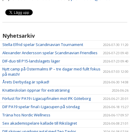
Nyhetsarkiv
Stella Elfrid spelar Scandinavian Tournament
2026-07-30 11:20
Alexander Andersson spelar Scandinavian Friendlies
2026-07-23 09:43
DIF-duo till P15-landslagets läger
2026-07-23 09:40
Nytt camp på Östermalms IP – tre dagar med fullt fokus
2026-07-03 12:00
på match!
Årets Derbydag är spikad!
2026-06-30 14:08
Knatteskolan öppnar för extraträning
2026-06-26
Förlust för PA19 i Ligacupfinalen mot IFK Göteborg
2026-06-21 20:01
DIF PA19 spelar final i Ligacupen på söndag
2026-06-18 15:27
Träna hos Nordic Wellness
2026-06-17 09:57
Sex akademispelare kallade till Rikslägret
2026-06-08 21:01
DIF skriver ungdomsavtal med Teo Taylor
2026-06-08 07:56