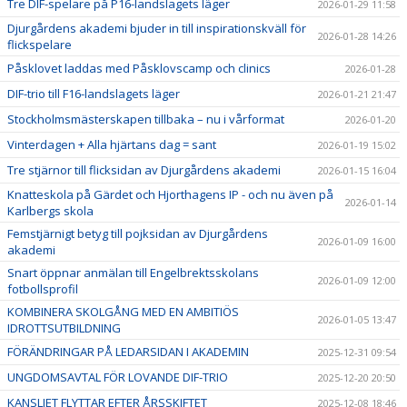
Tre DIF-spelare på P16-landslagets läger
2026-01-29 11:58
Djurgårdens akademi bjuder in till inspirationskväll för
2026-01-28 14:26
flickspelare
Påsklovet laddas med Påsklovscamp och clinics
2026-01-28
DIF-trio till F16-landslagets läger
2026-01-21 21:47
Stockholmsmästerskapen tillbaka – nu i vårformat
2026-01-20
Vinterdagen + Alla hjärtans dag = sant
2026-01-19 15:02
Tre stjärnor till flicksidan av Djurgårdens akademi
2026-01-15 16:04
Knatteskola på Gärdet och Hjorthagens IP - och nu även på
2026-01-14
Karlbergs skola
Femstjärnigt betyg till pojksidan av Djurgårdens
2026-01-09 16:00
akademi
Snart öppnar anmälan till Engelbrektsskolans
2026-01-09 12:00
fotbollsprofil
KOMBINERA SKOLGÅNG MED EN AMBITIÖS
2026-01-05 13:47
IDROTTSUTBILDNING
FÖRÄNDRINGAR PÅ LEDARSIDAN I AKADEMIN
2025-12-31 09:54
UNGDOMSAVTAL FÖR LOVANDE DIF-TRIO
2025-12-20 20:50
KANSLIET FLYTTAR EFTER ÅRSSKIFTET
2025-12-08 18:46