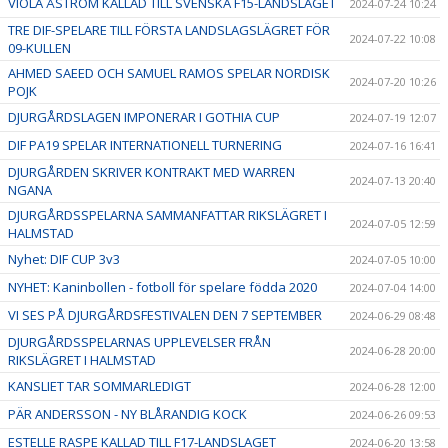
VIOLA ÅSTRÖM KALLAD TILL SVENSKA F15-LANDSLAGET
2024-07-24 10:24
TRE DIF-SPELARE TILL FÖRSTA LANDSLAGSLÄGRET FÖR
2024-07-22 10:08
09-KULLEN
AHMED SAEED OCH SAMUEL RAMOS SPELAR NORDISK
2024-07-20 10:26
POJK
DJURGÅRDSLAGEN IMPONERAR I GOTHIA CUP
2024-07-19 12:07
DIF PA19 SPELAR INTERNATIONELL TURNERING
2024-07-16 16:41
DJURGÅRDEN SKRIVER KONTRAKT MED WARREN
2024-07-13 20:40
NGANA
DJURGÅRDSSPELARNA SAMMANFATTAR RIKSLÄGRET I
2024-07-05 12:59
HALMSTAD
Nyhet: DIF CUP 3v3
2024-07-05 10:00
NYHET: Kaninbollen - fotboll för spelare födda 2020
2024-07-04 14:00
VI SES PÅ DJURGÅRDSFESTIVALEN DEN 7 SEPTEMBER
2024-06-29 08:48
DJURGÅRDSSPELARNAS UPPLEVELSER FRÅN
2024-06-28 20:00
RIKSLÄGRET I HALMSTAD
KANSLIET TAR SOMMARLEDIGT
2024-06-28 12:00
PÄR ANDERSSON - NY BLÅRANDIG KOCK
2024-06-26 09:53
ESTELLE RASPE KALLAD TILL F17-LANDSLAGET
2024-06-20 13:58