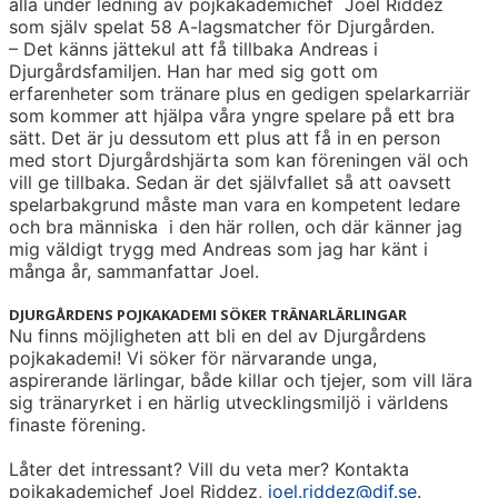
alla under ledning av pojkakademichef Joel Riddez
som själv spelat 58 A-lagsmatcher för Djurgården.
– Det känns jättekul att få tillbaka Andreas i
Djurgårdsfamiljen. Han har med sig gott om
erfarenheter som tränare plus en gedigen spelarkarriär
som kommer att hjälpa våra yngre spelare på ett bra
sätt. Det är ju dessutom ett plus att få in en person
med stort Djurgårdshjärta som kan föreningen väl och
vill ge tillbaka. Sedan är det självfallet så att oavsett
spelarbakgrund måste man vara en kompetent ledare
och bra människa i den här rollen, och där känner jag
mig väldigt trygg med Andreas som jag har känt i
många år, sammanfattar Joel.
DJURGÅRDENS POJKAKADEMI SÖKER TRÄNARLÄRLINGAR
Nu finns möjligheten att bli en del av Djurgårdens
pojkakademi! Vi söker för närvarande unga,
aspirerande lärlingar, både killar och tjejer, som vill lära
sig tränaryrket i en härlig utvecklingsmiljö i världens
finaste förening.
Låter det intressant? Vill du veta mer? Kontakta
pojkakademichef Joel Riddez,
joel.riddez@dif.se
.