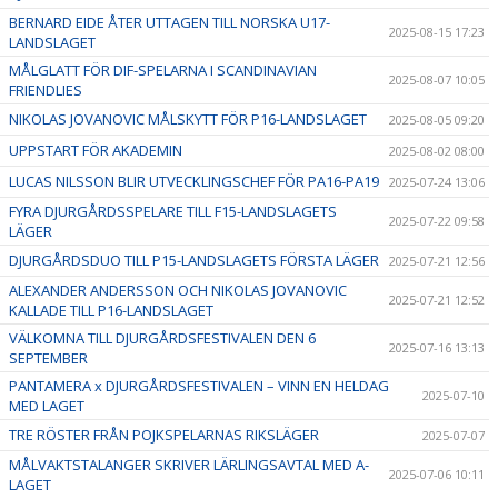
BERNARD EIDE ÅTER UTTAGEN TILL NORSKA U17-
2025-08-15 17:23
LANDSLAGET
MÅLGLATT FÖR DIF-SPELARNA I SCANDINAVIAN
2025-08-07 10:05
FRIENDLIES
NIKOLAS JOVANOVIC MÅLSKYTT FÖR P16-LANDSLAGET
2025-08-05 09:20
UPPSTART FÖR AKADEMIN
2025-08-02 08:00
LUCAS NILSSON BLIR UTVECKLINGSCHEF FÖR PA16-PA19
2025-07-24 13:06
FYRA DJURGÅRDSSPELARE TILL F15-LANDSLAGETS
2025-07-22 09:58
LÄGER
DJURGÅRDSDUO TILL P15-LANDSLAGETS FÖRSTA LÄGER
2025-07-21 12:56
ALEXANDER ANDERSSON OCH NIKOLAS JOVANOVIC
2025-07-21 12:52
KALLADE TILL P16-LANDSLAGET
VÄLKOMNA TILL DJURGÅRDSFESTIVALEN DEN 6
2025-07-16 13:13
SEPTEMBER
PANTAMERA x DJURGÅRDSFESTIVALEN – VINN EN HELDAG
2025-07-10
MED LAGET
TRE RÖSTER FRÅN POJKSPELARNAS RIKSLÄGER
2025-07-07
MÅLVAKTSTALANGER SKRIVER LÄRLINGSAVTAL MED A-
2025-07-06 10:11
LAGET