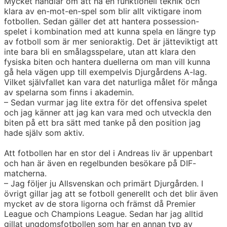
Mycket handlar om att ha en funktionell teknik och
klara av en-mot-en-spel som blir allt viktigare inom
fotbollen. Sedan gäller det att hantera possession-
spelet i kombination med att kunna spela en längre typ
av fotboll som är mer senioraktig. Det är jätteviktigt att
inte bara bli en smålagsspelare, utan att klara den
fysiska biten och hantera duellerna om man vill kunna
gå hela vägen upp till exempelvis Djurgårdens A-lag.
Vilket självfallet kan vara det naturliga målet för många
av spelarna som finns i akademin.
– Sedan vurmar jag lite extra för det offensiva spelet
och jag känner att jag kan vara med och utveckla den
biten på ett bra sätt med tanke på den position jag
hade själv som aktiv.
Att fotbollen har en stor del i Andreas liv är uppenbart
och han är även en regelbunden besökare på DIF-
matcherna.
– Jag följer ju Allsvenskan och primärt Djurgården. I
övrigt gillar jag att se fotboll generellt och det blir även
mycket av de stora ligorna och främst då Premier
League och Champions League. Sedan har jag alltid
gillat ungdomsfotbollen som har en annan typ av