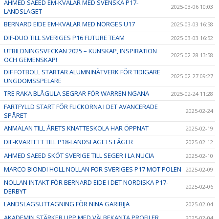
AHMED SAEED EM-KVALAR MED SVENSKA P17-
2025-03-06 10:03
LANDSLAGET
BERNARD EIDE EM-KVALAR MED NORGES U17
2025-03-03 16:58
DIF-DUO TILL SVERIGES P16 FUTURE TEAM
2025-03-03 16:52
UTBILDNINGSVECKAN 2025 – KUNSKAP, INSPIRATION
2025-02-28 13:58
OCH GEMENSKAP!
DIF FOTBOLL STARTAR ALUMNINÄTVERK FÖR TIDIGARE
2025-02-27 09:27
UNGDOMSSPELARE
TRE RAKA BLÅGULA SEGRAR FÖR WARREN NGANA
2025-02-24 11:28
FARTFYLLD START FÖR FLICKORNA I DET AVANCERADE
2025-02-24
SPÅRET
ANMÄLAN TILL ÅRETS KNATTESKOLA HAR ÖPPNAT
2025-02-19
DIF-KVARTETT TILL P18-LANDSLAGETS LÄGER
2025-02-12
AHMED SAEED SKÖT SVERIGE TILL SEGER I LA NUCIA
2025-02-10
MARCO BIONDI HÖLL NOLLAN FÖR SVERIGES P17 MOT POLEN
2025-02-09
NOLLAN INTAKT FÖR BERNARD EIDE I DET NORDISKA P17-
2025-02-06
DERBYT
LANDSLAGSUTTAGNING FÖR NINA GARIBIJA
2025-02-04
AKADEMIN STÄRKER UPP MED VÄLBEKANTA PROFILER
2025-02-04