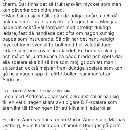
charm. Där finns det så fruktansvärt mycket som man
kan påverka och bidra med.
– Man har ju själv hållit på i de tidiga tonåren och då
fick man mer lära sig mycket på egen hand. Men jag
hade det också väl förspänt med otroligt duktiga
ledare, fast då handlade det ofta om någon kunnig
pappa som instruerade. Så där har det hänt väldigt
mycket inom svensk fotboll med fler välutbildade
ledare som finns över hela landet. En bra utveckling
och målet är ju att kunna ha både bredd och spets där
alla spelare ska bli så bra som möjligt och att man i
slutändan också mejslar fram duktiga spelare som kan
gå hela vägen upp till elitfotbollen, sammanfattar
Andreas.
GOTT OM BLÅRÄNDER INOM AKADEMIN
I och med Andreas Johansson ankomst sällar han sig
till en väl tilltagen skara av tidigare DIF-spelare som
återvänt till föreningen för att kliva in i ledarroller.
Förutom Andreas finns redan Martin Andersson, Mattias
Östberg, Eldin Kozica och Chamoun Georges på plats,