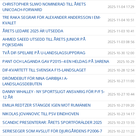
CHRISTOPHER SLIWO NOMINERAD TILL ÅRETS
2025-11-04 17:29
UNICOACH-FORWARD
TRE RAKA SEGRAR FÖR ALEXANDER ANDERSSON I EM-
2025-11-04 10:51
KVALET
ÅRETS LEDARE 2025 ÄR UTSEDDA
2025-11-03 10:41
AHMED SAEED UTSEDD TILL ÅRETS JUNIOR PÅ
2025-11-03 08:56
POJKSIDAN
TVÅ DIF-SPELARE PÅ U-LANDSLAGSUPPDRAG
2025-10-30 12:00
PANT OCH LAGANDA GAV P2015–4 EN HELDAG PÅ 3ARENA
2025-10-29
DIF-KVARTETT TILL SVENSKA F15-LANDSLAGET
2025-10-28 12:54
DRÖMDEBUT FÖR NINA GARIBIJA I A-
2025-10-27 11:00
LANDSLAGSDEBUTEN
DANNY WHALLEY - NY SPORTSLIGT ANSVARIG FÖR P/F 5-
2025-10-27 10:44
12 ÅR
EMILIA REDTZER STÄNGDE IGEN MOT RUMÄNIEN
2025-10-27 09:20
NIKOLAS JOVANOVIC TILL PSV EINDHOVEN
2025-10-23 14:17
SCANDIC PRESENTERAR: ÅRETS SPORTFÖRÄLDER 2025
2025-10-23 13:55
SERIESEGER SOM AVSLUT FÖR DJURGÅRDENS P2006-7
2025-10-22 11:22