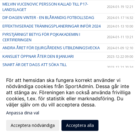
MELVIN VUCENOVIC PERSSON KALLAD TILL P17-
2024-01-19 12:21
LANDSLAGET
DIF-DAGEN VINTER - EN BLÅRANDIG FOTBOLLSDAG
2024-01-17 16:32
EFFEKTIVISERADE TRÄNINGSPLANERINGAR INFÖR 2024
2024-01-13 10:00
FYRSTJÄRNIGT BETYG FÖR POJKAKADEMIN I
2024-01-11 13:21
CERTIFIERINGEN
ANDRA ÅRET FÖR DJURGÅRDENS UTBILDNINGSVECKA
2024-01-09 12:10
KANSLIET ÖPPNAR ÅTER DEN 8 JANUARI
2023-12-22 09:00
SNART ÄR DET DAGS ATT SÖKA TILL
2023-12-21 20:34
ENGELBREKTSSKOLANS FOTBOLLSPROFIL
KLARTECKEN FÖR NYTT KANSLI VID HJORTHAGENS IP
2023-12-18 20:03
För att hemsidan ska fungera korrekt använder vi
nödvändiga cookies från SportAdmin. Dessa går inte
GOD DJU! JULKAMPANJ!
2023-12-12 11:07
att stänga av. Föreningen kan också använda frivilliga
POJKAKADEMIN RUSTAR INFÖR 2024
2023-12-08 13:01
cookies, t.ex. för statistik eller marknadsföring. Du
EN GUIDE FÖR BLÅRANDIGA VINTERSPELARE
väljer själv om du vill acceptera dessa.
2023-12-08 08:00
ANDERS JOHANSSON ÅTERVÄNDER TILL DJURGÅRDEN
Anpassa dina val
2023-12-07 18:05
TRE DIF-TALANGER SKRIVER LÄRLINGSAVTAL MED A-
2023-12-07 09:46
Acceptera nödvändiga
Acceptera alla
LAGET
Ungdomskansliet är julstängt 18 december-5 januari
2023-12-06 11:11