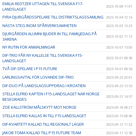
EMILIA REDTZER UTTAGEN TILL SVENSKA F17-
2025-10-08 11:01
LANDSLAGET
FYRA DJURGÅRDSSPELARE TILL DISTRIKTSLAGSSAMLING
2025-10-04 12:16
NÄSTA STEG INOM SPÅRVERKSAMHETEN
2025-10-03 13:23
DJURGÅRDEN ALUMNI BJUDER IN TILL FAMILJEDAG PÅ
2025-10-02 11:13
3ARENA
NY RUTIN FÖR ANMÄLNINGAR
2025-10-01 15:00
DIF-TRIO FÅR NY KALLELSE TILL SVENSKA F15-
2025-10-01 08:58
LANDSLAGET
TVÅ DIF-SPELARE I P15 FUTURE
2025-10-01 08:56
LÄRLINGSAVTAL FÖR LOVANDE DIF-TRIO
2025-09-25 20:01
DIF-DUO PÅ LANDSLAGSUPPDRAG I KROATIEN
2025-09-25 13:55
STELLA ELFRID KAPTEN I F15-LANDSLAGET NÄR NORGE
2025-09-21 16:57
BESEGRADES
ZOË KÄLLSTRÖM MÅLSKYTT MOT NORGE
2025-09-18 08:27
STELLA ELFRID KALLAS IN TILL F15-LANDSLAGET
2025-09-15 08:40
DIF-KVARTETT KALLAD TILL REGIONALT LÄGER
2025-09-12 11:32
JAKOB TOMA KALLAD TILL P15 FUTURE TEAM
2025-09-11 12:58