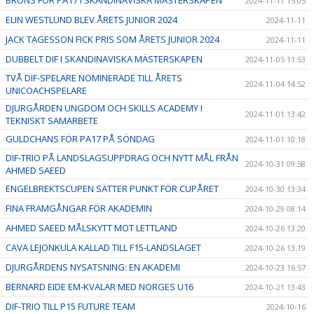
BRONS FÖR PA17 I SKANDINAVISKA MÄSTERSKAPEN
2024-11-11 15:05
ELIN WESTLUND BLEV ÅRETS JUNIOR 2024
2024-11-11
JACK TAGESSON FICK PRIS SOM ÅRETS JUNIOR 2024
2024-11-11
DUBBELT DIF I SKANDINAVISKA MÄSTERSKAPEN
2024-11-05 11:53
TVÅ DIF-SPELARE NOMINERADE TILL ÅRETS
2024-11-04 14:52
UNICOACHSPELARE
DJURGÅRDEN UNGDOM OCH SKILLS ACADEMY I
2024-11-01 13:42
TEKNISKT SAMARBETE
GULDCHANS FÖR PA17 PÅ SÖNDAG
2024-11-01 10:18
DIF-TRIO PÅ LANDSLAGSUPPDRAG OCH NYTT MÅL FRÅN
2024-10-31 09:58
AHMED SAEED
ENGELBREKTSCUPEN SÄTTER PUNKT FÖR CUPÅRET
2024-10-30 13:34
FINA FRAMGÅNGAR FÖR AKADEMIN
2024-10-29 08:14
AHMED SAEED MÅLSKYTT MOT LETTLAND
2024-10-26 13:20
CAVA LEJONKULA KALLAD TILL F15-LANDSLAGET
2024-10-26 13:19
DJURGÅRDENS NYSATSNING: EN AKADEMI
2024-10-23 16:57
BERNARD EIDE EM-KVALAR MED NORGES U16
2024-10-21 13:43
DIF-TRIO TILL P15 FUTURE TEAM
2024-10-16