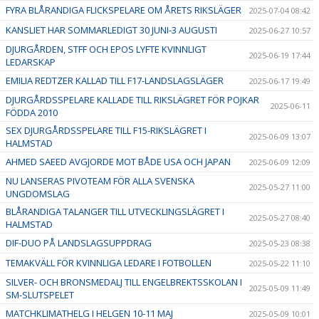
FYRA BLÅRANDIGA FLICKSPELARE OM ÅRETS RIKSLÄGER
2025-07-04 08:42
KANSLIET HAR SOMMARLEDIGT 30 JUNI-3 AUGUSTI
2025-06-27 10:57
DJURGÅRDEN, STFF OCH EPOS LYFTE KVINNLIGT
2025-06-19 17:44
LEDARSKAP
EMILIA REDTZER KALLAD TILL F17-LANDSLAGSLÄGER
2025-06-17 19:49
DJURGÅRDSSPELARE KALLADE TILL RIKSLÄGRET FÖR POJKAR
2025-06-11
FÖDDA 2010
SEX DJURGÅRDSSPELARE TILL F15-RIKSLÄGRET I
2025-06-09 13:07
HALMSTAD
AHMED SAEED AVGJORDE MOT BÅDE USA OCH JAPAN
2025-06-09 12:09
NU LANSERAS PIVOTEAM FÖR ALLA SVENSKA
2025-05-27 11:00
UNGDOMSLAG
BLÅRANDIGA TALANGER TILL UTVECKLINGSLÄGRET I
2025-05-27 08:40
HALMSTAD
DIF-DUO PÅ LANDSLAGSUPPDRAG
2025-05-23 08:38
TEMAKVÄLL FÖR KVINNLIGA LEDARE I FOTBOLLEN
2025-05-22 11:10
SILVER- OCH BRONSMEDALJ TILL ENGELBREKTSSKOLAN I
2025-05-09 11:49
SM-SLUTSPELET
MATCHKLIMATHELG I HELGEN 10-11 MAJ
2025-05-09 10:01