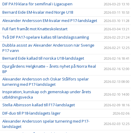
DIF PA19 klara för semifinal i Ligacupen
2026-03-23 13:10
Bernard Eide EM-kvalar med Norge U18
2026-03-11 10:53
Alexander Andersson EM-kvalar med P17-landslaget
2026-03-10 11:28
Full fart framåt mot Knatteskolestart
2026-03-04 13:21
Två DIF PA17-spelare kallas till landslagssamling
2026-02-23 21:24
Dubbla assist av Alexander Andersson när Sverige
2026-02-21 12:25
P17 vann
Bernard Eide kallad till norska U18-landslaget
2026-02-16 18:41
Djurgårdens Helgknatte – årets nyhet på Norra Real
2026-02-16 12:00
BP
Alexander Andersson och Oskar Stålfors spelar
2026-02-13 08:00
turnering med P17-landslaget
Inspiration, kunskap och gemenskap under årets
2026-02-10 14:00
utbildningsvecka
Stella Albinsson kallad till F17-landslaget
2026-02-09 18:16
DIF-duo till P18-landslagets läger
2026-02-06
Alexander Andersson spelar turnering med P17-
2026-02-03 12:25
landslaget