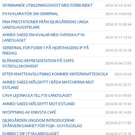
SPÄNNANDE UTBILDNINGSHÖST MED FÖRBUNDET
2024-10-14 10:00
PA16 KLARA FÖR SM-SEMIFINAL
2024-10-14 09:06
FINA PRESTATIONER FRÅN DJURGÅRDENS UNGA
2024-10-13 08:44
LANDSLAGSSPELARE
AHMED SAEED EM-KVALAR MED SVENSKA P16-
2024-10-11 15:53
LANDSLAGET
SERIEFINAL FÖR P2009-1 PÅ HJORTHAGENS IP PÅ
2024-10-10 13:18
FREDAG
BLÅRANDIG REPRESENTATION PÅ SVFFS
2024-10-04 12:00
FOTBOLLSKONVENT
EFTER KNATTEAVSLUTNING KOMMER VINTERKNATTESKOLA
2024-10-04
AHMED SAEED MÅLSKYTT I BÅDA MATCHERNA MOT
2024-10-02 20:21
ESTLAND
CAVA LEJONKULA TILL F15-LANDSLAGET
2024-10-01 09:00
AHMED SAEED MÅLSKYTT MOT ESTLAND
2024-09-30 19:30
NYÖPPNING AV KNIVSTA CAFÉ
2024-09-30 14:00
DJURGÅRDEN UNGDOM INTRODUCERAR
2024-09-27 17:00
SPÅRVERKSAMHET FÖR POJK- OCH FLICKLAG
DUBBELT DIF I P18-LANDSLAGET
2024-09-27 10:18