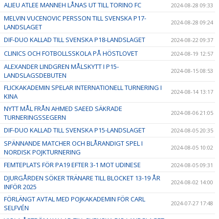
ALIEU ATLEE MANNEH LÅNAS UT TILL TORINO FC
2024-08-28 09:33
MELVIN VUCENOVIC PERSSON TILL SVENSKA P17-
2024-08-28 09:24
LANDSLAGET
DIF-DUO KALLAD TILL SVENSKA P18-LANDSLAGET
2024-08-22 09:37
CLINICS OCH FOTBOLLSSKOLA PÅ HÖSTLOVET
2024-08-19 12:57
ALEXANDER LINDGREN MÅLSKYTT I P15-
2024-08-15 08:53
LANDSLAGSDEBUTEN
FLICKAKADEMIN SPELAR INTERNATIONELL TURNERING I
2024-08-14 13:17
KINA
NYTT MÅL FRÅN AHMED SAEED SÄKRADE
2024-08-06 21:05
TURNERINGSSEGERN
DIF-DUO KALLAD TILL SVENSKA P15-LANDSLAGET
2024-08-05 20:35
SPÄNNANDE MATCHER OCH BLÅRANDIGT SPEL I
2024-08-05 10:02
NORDISK POJKTURNERING
FEMTEPLATS FÖR PA19 EFTER 3-1 MOT UDINESE
2024-08-05 09:31
DJURGÅRDEN SÖKER TRÄNARE TILL BLOCKET 13-19 ÅR
2024-08-02 14:00
INFÖR 2025
FÖRLÄNGT AVTAL MED POJKAKADEMIN FÖR CARL
2024-07-27 17:48
SELFVÉN