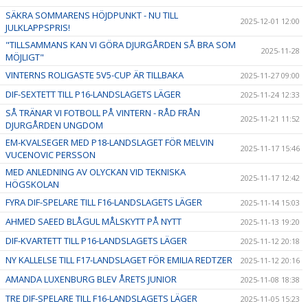
SÄKRA SOMMARENS HÖJDPUNKT - NU TILL
2025-12-01 12:00
JULKLAPPSPRIS!
"TILLSAMMANS KAN VI GÖRA DJURGÅRDEN SÅ BRA SOM
2025-11-28
MÖJLIGT"
VINTERNS ROLIGASTE 5V5-CUP ÄR TILLBAKA
2025-11-27 09:00
DIF-SEXTETT TILL P16-LANDSLAGETS LÄGER
2025-11-24 12:33
SÅ TRÄNAR VI FOTBOLL PÅ VINTERN - RÅD FRÅN
2025-11-21 11:52
DJURGÅRDEN UNGDOM
EM-KVALSEGER MED P18-LANDSLAGET FÖR MELVIN
2025-11-17 15:46
VUCENOVIC PERSSON
MED ANLEDNING AV OLYCKAN VID TEKNISKA
2025-11-17 12:42
HÖGSKOLAN
FYRA DIF-SPELARE TILL F16-LANDSLAGETS LÄGER
2025-11-14 15:03
AHMED SAEED BLÅGUL MÅLSKYTT PÅ NYTT
2025-11-13 19:20
DIF-KVARTETT TILL P16-LANDSLAGETS LÄGER
2025-11-12 20:18
NY KALLELSE TILL F17-LANDSLAGET FÖR EMILIA REDTZER
2025-11-12 20:16
AMANDA LUXENBURG BLEV ÅRETS JUNIOR
2025-11-08 18:38
TRE DIF-SPELARE TILL F16-LANDSLAGETS LÄGER
2025-11-05 15:23