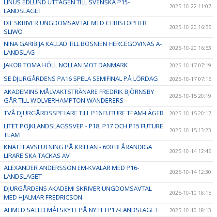
LINUS EDLUND UTTAGEN TILL SVENSKA P15-
2025-10-22 11:07
LANDSLAGET
DIF SKRIVER UNGDOMSAVTAL MED CHRISTOPHER
2025-10-20 16:55
SLIWO
NINA GARIBIJA KALLAD TILL BOSNIEN HERCEGOVINAS A-
2025-10-20 16:53
LANDSLAG
JAKOB TOMA HÖLL NOLLAN MOT DANMARK
2025-10-17 07:19
SE DJURGÅRDENS PA16 SPELA SEMIFINAL PÅ LÖRDAG
2025-10-17 07:16
AKADEMINS MÅLVAKTSTRÄNARE FREDRIK BJÖRNSBY
2025-10-15 20:19
GÅR TILL WOLVERHAMPTON WANDERERS
TVÅ DJURGÅRDSSPELARE TILL P16 FUTURE TEAM-LÄGER
2025-10-15 20:17
LITET POJKLANDSLAGSSVEP - P18, P17 OCH P15 FUTURE
2025-10-15 13:23
TEAM
KNATTEAVSLUTNING PÅ KRILLAN - 600 BLÅRANDIGA
2025-10-14 12:46
LIRARE SKA TACKAS AV
ALEXANDER ANDERSSON EM-KVALAR MED P16-
2025-10-14 12:30
LANDSLAGET
DJURGÅRDENS AKADEMI SKRIVER UNGDOMSAVTAL
2025-10-10 18:15
MED HJALMAR FREDRICSON
AHMED SAEED MÅLSKYTT PÅ NYTT I P17-LANDSLAGET
2025-10-10 18:13