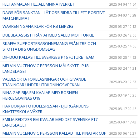
FEL I ANMÄLAN TILL ALUMNINÄTVERKET
2025-04-04 11:54
DAGS FÖR SANKTAN - LÅT OSS BIDRA TILL ETT POSITIVT
2025-04-03 13:28
MATCHKLIMAT
WARREN NGANA KLAR FÖR RB LEIPZIG
2025-03-27 10:12
DUBBLA ASSIST FRÅN AHMED SAEED MOT TURKIET
2025-03-26 12:55
SKAFFA SUPPORTERABONNEMANG FRÅN TRE OCH
2025-03-25 14:55
STÖTTA DIFS UNGDOMSLAG
DIF-DUO KALLAS TILL SVERIGES P16 FUTURE TEAM
2025-03-25 14:53
MELVIN VUCENOVIC PERSSON MÅLSKYTT I P18-
2025-03-24 11:21
LANDSLAGET
VÄLBESÖKTA FÖRELÄSNINGAR OCH GIVANDE
2025-03-20 12:53
TRÄNINGAR UNDER UTBILDNINGSVECKAN
NINA GARIBIJA EM-KVALAR MED BOSNIEN
2025-03-19 10:25
HERCEGOVINAS U19
HÄR BÖRJAR FOTBOLLSRESAN - DJURGÅRDENS
2025-03-17 09:46
KNATTESKOLA VÄXER
EMILIA REDTZER EM-KVALAR MED DET SVENSKA F17-
2025-03-07 17:43
LANDSLAGET
MELVIN VUCENOVIC PERSSON KALLAD TILL PINATAR CUP
2025-03-06 12:27