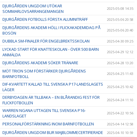
DJURGÅRDEN UNGDOM UTÖKAR
2025-05-08 14:35
SOMMARLOVSARRANGEMANGEN
DJURGÅRDEN FOTBOLLS FÖRSTA ALUMNITRÄFF
2025-05-06 20:58
DJURGÅRDENS AKADEMI HÖLL I FLICKAKADEMIDAG PÅ
2025-05-06 20:40
BOSÖN
DUBBLA SM-FINALER FÖR ENGELBREKTSSKOLAN
2025-04-30 09:25
LYCKAD START FÖR KNATTESKOLAN - ÖVER 500 BARN
2025-04-29 12:12
ANMÄLDA
DJURGÅRDENS AKADEMI SÖKER TRÄNARE
2025-04-28 13:20
MÖT TRION SOM FÖRSTÄRKER DJURGÅRDENS
2025-04-25 11:43
BARNFOTBOLL
DIF-KVARTETT KALLAD TILL SVENSKA P17-LANDSLAGETS
2025-04-25 10:42
LÄGER
DERBYDAGEN ÄR TILLBAKA – EN BLÅRANDIG FEST FÖR
2025-04-24 11:10
FLICKFOTBOLLEN
WARREN NGANA UTTAGEN TILL SVENSKA P16-
2025-04-22 10:56
LANDSLAGET
PERSONALFÖRSTÄRKNING INOM BARNFOTBOLLEN
2025-04-14 12:58
DJURGÅRDEN UNGDOM BLIR MAJBLOMMECERTIFIERADE
2025-04-10 10:59