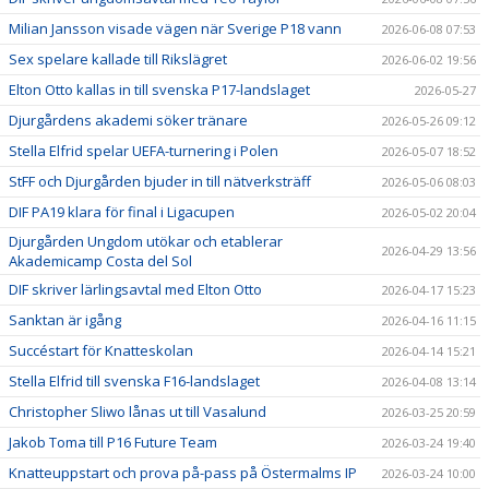
Milian Jansson visade vägen när Sverige P18 vann
2026-06-08 07:53
Sex spelare kallade till Rikslägret
2026-06-02 19:56
Elton Otto kallas in till svenska P17-landslaget
2026-05-27
Djurgårdens akademi söker tränare
2026-05-26 09:12
Stella Elfrid spelar UEFA-turnering i Polen
2026-05-07 18:52
StFF och Djurgården bjuder in till nätverksträff
2026-05-06 08:03
DIF PA19 klara för final i Ligacupen
2026-05-02 20:04
Djurgården Ungdom utökar och etablerar
2026-04-29 13:56
Akademicamp Costa del Sol
DIF skriver lärlingsavtal med Elton Otto
2026-04-17 15:23
Sanktan är igång
2026-04-16 11:15
Succéstart för Knatteskolan
2026-04-14 15:21
Stella Elfrid till svenska F16-landslaget
2026-04-08 13:14
Christopher Sliwo lånas ut till Vasalund
2026-03-25 20:59
Jakob Toma till P16 Future Team
2026-03-24 19:40
Knatteuppstart och prova på-pass på Östermalms IP
2026-03-24 10:00