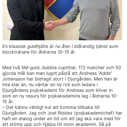
En klassisk guldhjälte är nu åter i blårandig tjänst som
blocktränare för åldrarna 10-15 år.
Med två SM-guld, dubbla cuptitlar, 172 matcher och 50
gjorda mål kan man lugnt påstå att Andreas ”Adde”
Johansson har bidragit stort i Djurgården. Men han är
inte klar än, nu väntar en ny roll som ledare i
Djurgårdens pojkakademi för Andreas som kliver in
som en ny resurs för pojkakademins lag i åldrarna 10-
15 år.
– Det känns väldigt kul att komma tillbaka till
Djurgården. Jag och Joel Riddez (pojkakademichef) har
haft en dialog under en tid om att jag ska vara med för
att stötta upp och hjälpa till inom akademin. Så på