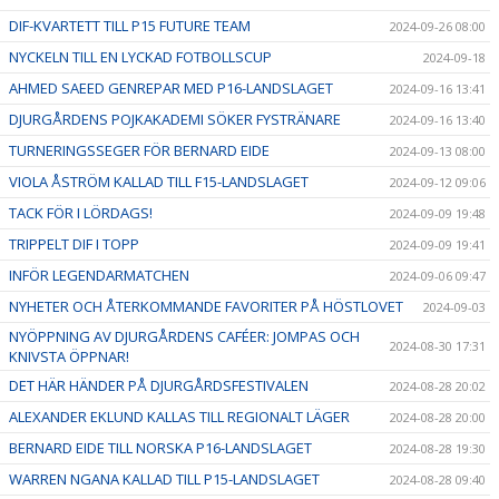
DIF-KVARTETT TILL P15 FUTURE TEAM
2024-09-26 08:00
NYCKELN TILL EN LYCKAD FOTBOLLSCUP
2024-09-18
AHMED SAEED GENREPAR MED P16-LANDSLAGET
2024-09-16 13:41
DJURGÅRDENS POJKAKADEMI SÖKER FYSTRÄNARE
2024-09-16 13:40
TURNERINGSSEGER FÖR BERNARD EIDE
2024-09-13 08:00
VIOLA ÅSTRÖM KALLAD TILL F15-LANDSLAGET
2024-09-12 09:06
TACK FÖR I LÖRDAGS!
2024-09-09 19:48
TRIPPELT DIF I TOPP
2024-09-09 19:41
INFÖR LEGENDARMATCHEN
2024-09-06 09:47
NYHETER OCH ÅTERKOMMANDE FAVORITER PÅ HÖSTLOVET
2024-09-03
NYÖPPNING AV DJURGÅRDENS CAFÉER: JOMPAS OCH
2024-08-30 17:31
KNIVSTA ÖPPNAR!
DET HÄR HÄNDER PÅ DJURGÅRDSFESTIVALEN
2024-08-28 20:02
ALEXANDER EKLUND KALLAS TILL REGIONALT LÄGER
2024-08-28 20:00
BERNARD EIDE TILL NORSKA P16-LANDSLAGET
2024-08-28 19:30
WARREN NGANA KALLAD TILL P15-LANDSLAGET
2024-08-28 09:40