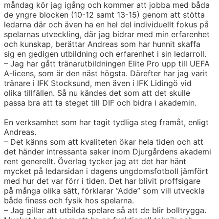
måndag kör jag igång och kommer att jobba med båda
de yngre blocken (10-12 samt 13-15) genom att stötta
ledarna där och även ha en hel del individuellt fokus på
spelarnas utveckling, där jag bidrar med min erfarenhet
och kunskap, berättar Andreas som har hunnit skaffa
sig en gedigen utbildning och erfarenhet i sin ledarroll.
– Jag har gått tränarutbildningen Elite Pro upp till UEFA
A-licens, som är den näst högsta. Därefter har jag varit
tränare i IFK Stocksund, men även i IFK Lidingö vid
olika tillfällen. Så nu kändes det som att det skulle
passa bra att ta steget till DIF och bidra i akademin.
En verksamhet som har tagit tydliga steg framåt, enligt
Andreas.
– Det känns som att kvaliteten ökar hela tiden och att
det händer intressanta saker inom Djurgårdens akademi
rent generellt. Överlag tycker jag att det har hänt
mycket på ledarsidan i dagens ungdomsfotboll jämfört
med hur det var förr i tiden. Det har blivit proffsigare
på många olika sätt, förklarar ”Adde” som vill utveckla
både finess och fysik hos spelarna.
– Jag gillar att utbilda spelare så att de blir bolltrygga.