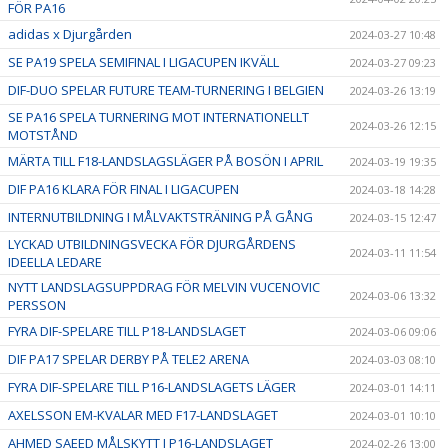
FÖR PA16
adidas x Djurgården
2024-03-27 10:48
SE PA19 SPELA SEMIFINAL I LIGACUPEN IKVÄLL
2024-03-27 09:23
DIF-DUO SPELAR FUTURE TEAM-TURNERING I BELGIEN
2024-03-26 13:19
SE PA16 SPELA TURNERING MOT INTERNATIONELLT
2024-03-26 12:15
MOTSTÅND
MÄRTA TILL F18-LANDSLAGSLÄGER PÅ BOSÖN I APRIL
2024-03-19 19:35
DIF PA16 KLARA FÖR FINAL I LIGACUPEN
2024-03-18 14:28
INTERNUTBILDNING I MÅLVAKTSTRÄNING PÅ GÅNG
2024-03-15 12:47
LYCKAD UTBILDNINGSVECKA FÖR DJURGÅRDENS
2024-03-11 11:54
IDEELLA LEDARE
NYTT LANDSLAGSUPPDRAG FÖR MELVIN VUCENOVIC
2024-03-06 13:32
PERSSON
FYRA DIF-SPELARE TILL P18-LANDSLAGET
2024-03-06 09:06
DIF PA17 SPELAR DERBY PÅ TELE2 ARENA
2024-03-03 08:10
FYRA DIF-SPELARE TILL P16-LANDSLAGETS LÄGER
2024-03-01 14:11
AXELSSON EM-KVALAR MED F17-LANDSLAGET
2024-03-01 10:10
AHMED SAEED MÅLSKYTT I P16-LANDSLAGET
2024-02-26 13:00