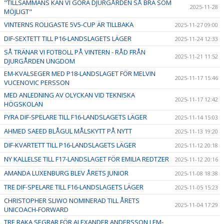
"TILLSAMMANS KAN VI GÖRA DJURGÅRDEN SÅ BRA SOM
2025-11-28
MÖJLIGT"
VINTERNS ROLIGASTE 5V5-CUP ÄR TILLBAKA
2025-11-27 09:00
DIF-SEXTETT TILL P16-LANDSLAGETS LÄGER
2025-11-24 12:33
SÅ TRÄNAR VI FOTBOLL PÅ VINTERN - RÅD FRÅN
2025-11-21 11:52
DJURGÅRDEN UNGDOM
EM-KVALSEGER MED P18-LANDSLAGET FÖR MELVIN
2025-11-17 15:46
VUCENOVIC PERSSON
MED ANLEDNING AV OLYCKAN VID TEKNISKA
2025-11-17 12:42
HÖGSKOLAN
FYRA DIF-SPELARE TILL F16-LANDSLAGETS LÄGER
2025-11-14 15:03
AHMED SAEED BLÅGUL MÅLSKYTT PÅ NYTT
2025-11-13 19:20
DIF-KVARTETT TILL P16-LANDSLAGETS LÄGER
2025-11-12 20:18
NY KALLELSE TILL F17-LANDSLAGET FÖR EMILIA REDTZER
2025-11-12 20:16
AMANDA LUXENBURG BLEV ÅRETS JUNIOR
2025-11-08 18:38
TRE DIF-SPELARE TILL F16-LANDSLAGETS LÄGER
2025-11-05 15:23
CHRISTOPHER SLIWO NOMINERAD TILL ÅRETS
2025-11-04 17:29
UNICOACH-FORWARD
TRE RAKA SEGRAR FÖR ALEXANDER ANDERSSON I EM-