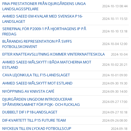
FINA PRESTATIONER FRÅN DJURGÅRDENS UNGA
2024-10-13 08:44
LANDSLAGSSPELARE
AHMED SAEED EM-KVALAR MED SVENSKA P16-
2024-10-11 15:53
LANDSLAGET
SERIEFINAL FÖR P2009-1 PÅ HJORTHAGENS IP PÅ
2024-10-10 13:18
FREDAG
BLÅRANDIG REPRESENTATION PÅ SVFFS
2024-10-04 12:00
FOTBOLLSKONVENT
EFTER KNATTEAVSLUTNING KOMMER VINTERKNATTESKOLA
2024-10-04
AHMED SAEED MÅLSKYTT I BÅDA MATCHERNA MOT
2024-10-02 20:21
ESTLAND
CAVA LEJONKULA TILL F15-LANDSLAGET
2024-10-01 09:00
AHMED SAEED MÅLSKYTT MOT ESTLAND
2024-09-30 19:30
NYÖPPNING AV KNIVSTA CAFÉ
2024-09-30 14:00
DJURGÅRDEN UNGDOM INTRODUCERAR
2024-09-27 17:00
SPÅRVERKSAMHET FÖR POJK- OCH FLICKLAG
DUBBELT DIF I P18-LANDSLAGET
2024-09-27 10:18
DIF-KVARTETT TILL P15 FUTURE TEAM
2024-09-26 08:00
NYCKELN TILL EN LYCKAD FOTBOLLSCUP
2024-09-18