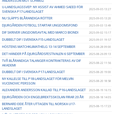
ANDERSSON MOT SCHWEIZ
U-LANDSLAGSSVEP: NY ASSIST AV AHMED SAEED FÖR
2025-09-05 13:27
SVENSKA P17-LANDSLAGET
NU SLÄPPS BLÅRANDIGA RÖTTER
2025-09-05 13:20
DJURGÅRDEN FOTBOLL STARTAR UNGDOMSFOND
2025-09-03 13:49
DIF SKRIVER UNGDOMSAVTAL MED MARCO BIONDI
2025-09-02 15:17
DUBBELT DIF I SVENSKA F15-LANDSLAGET
2025-09-01 19:57
HÖSTENS MATCHKLIMATHELG 13-14 SEPTEMBER
2025-08-28 09:00
DET HÄNDER PÅ DJURGÅRDSFESTIVALEN 6 SEPTEMBER
2025-08-26 09:13
TVÅ BLÅRANDIGA TALANGER KONTRAKTERAS AV DIF
2025-08-22 11:56
AKADEMI
DUBBELT DIF I SVENSKA P17-LANDSLAGET
2025-08-20 19:00
NY KALLELSE TILL P18-LANDSLAGET FÖR MELVIN
2025-08-20 18:58
VUCENOVIC PERSSON
ALEXANDER ANDERSSON KALLAD TILL P16-LANDSLAGET
2025-08-19 16:15
DJURGÅRDEN OCH ENGELBREKTSSKOLAN FIRAR 20 ÅR
2025-08-18 14:05
BERNARD EIDE ÅTER UTTAGEN TILL NORSKA U17-
2025-08-15 17:23
LANDSLAGET