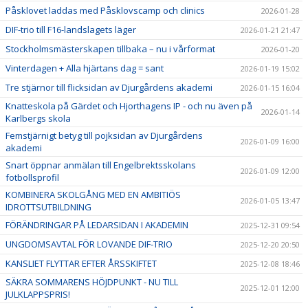
Påsklovet laddas med Påsklovscamp och clinics
2026-01-28
DIF-trio till F16-landslagets läger
2026-01-21 21:47
Stockholmsmästerskapen tillbaka – nu i vårformat
2026-01-20
Vinterdagen + Alla hjärtans dag = sant
2026-01-19 15:02
Tre stjärnor till flicksidan av Djurgårdens akademi
2026-01-15 16:04
Knatteskola på Gärdet och Hjorthagens IP - och nu även på
2026-01-14
Karlbergs skola
Femstjärnigt betyg till pojksidan av Djurgårdens
2026-01-09 16:00
akademi
Snart öppnar anmälan till Engelbrektsskolans
2026-01-09 12:00
fotbollsprofil
KOMBINERA SKOLGÅNG MED EN AMBITIÖS
2026-01-05 13:47
IDROTTSUTBILDNING
FÖRÄNDRINGAR PÅ LEDARSIDAN I AKADEMIN
2025-12-31 09:54
UNGDOMSAVTAL FÖR LOVANDE DIF-TRIO
2025-12-20 20:50
KANSLIET FLYTTAR EFTER ÅRSSKIFTET
2025-12-08 18:46
SÄKRA SOMMARENS HÖJDPUNKT - NU TILL
2025-12-01 12:00
JULKLAPPSPRIS!