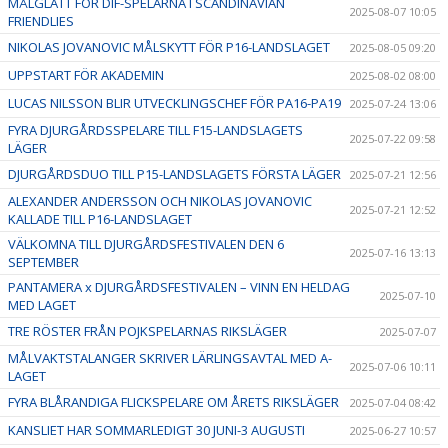
MÅLGLATT FÖR DIF-SPELARNA I SCANDINAVIAN
2025-08-07 10:05
FRIENDLIES
NIKOLAS JOVANOVIC MÅLSKYTT FÖR P16-LANDSLAGET
2025-08-05 09:20
UPPSTART FÖR AKADEMIN
2025-08-02 08:00
LUCAS NILSSON BLIR UTVECKLINGSCHEF FÖR PA16-PA19
2025-07-24 13:06
FYRA DJURGÅRDSSPELARE TILL F15-LANDSLAGETS
2025-07-22 09:58
LÄGER
DJURGÅRDSDUO TILL P15-LANDSLAGETS FÖRSTA LÄGER
2025-07-21 12:56
ALEXANDER ANDERSSON OCH NIKOLAS JOVANOVIC
2025-07-21 12:52
KALLADE TILL P16-LANDSLAGET
VÄLKOMNA TILL DJURGÅRDSFESTIVALEN DEN 6
2025-07-16 13:13
SEPTEMBER
PANTAMERA x DJURGÅRDSFESTIVALEN – VINN EN HELDAG
2025-07-10
MED LAGET
TRE RÖSTER FRÅN POJKSPELARNAS RIKSLÄGER
2025-07-07
MÅLVAKTSTALANGER SKRIVER LÄRLINGSAVTAL MED A-
2025-07-06 10:11
LAGET
FYRA BLÅRANDIGA FLICKSPELARE OM ÅRETS RIKSLÄGER
2025-07-04 08:42
KANSLIET HAR SOMMARLEDIGT 30 JUNI-3 AUGUSTI
2025-06-27 10:57