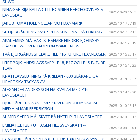
SLIWO
NINA GARIBIJA KALLAD TILL BOSNIEN HERCEGOVINAS A-
2025-10-20 16:53
LANDSLAG
JAKOB TOMA HÖLL NOLLAN MOT DANMARK
2025-10-17 07:19
SE DJURGÅRDENS PA16 SPELA SEMIFINAL PÅ LÖRDAG
2025-10-17 07:16
AKADEMINS MÅLVAKTSTRÄNARE FREDRIK BJÖRNSBY
2025-10-15 20:19
GÅR TILL WOLVERHAMPTON WANDERERS
TVÅ DJURGÅRDSSPELARE TILL P16 FUTURE TEAM-LÄGER
2025-10-15 20:17
LITET POJKLANDSLAGSSVEP - P18, P17 OCH P15 FUTURE
2025-10-15 13:23
TEAM
KNATTEAVSLUTNING PÅ KRILLAN - 600 BLÅRANDIGA
2025-10-14 12:46
LIRARE SKA TACKAS AV
ALEXANDER ANDERSSON EM-KVALAR MED P16-
2025-10-14 12:30
LANDSLAGET
DJURGÅRDENS AKADEMI SKRIVER UNGDOMSAVTAL
2025-10-10 18:15
MED HJALMAR FREDRICSON
AHMED SAEED MÅLSKYTT PÅ NYTT I P17-LANDSLAGET
2025-10-10 18:13
EMILIA REDTZER UTTAGEN TILL SVENSKA F17-
2025-10-08 11:01
LANDSLAGET
FYRA DJURGÅRDSSPELARE TILL DISTRIKTSLAGSSAMLING
2025-10-04 12:16