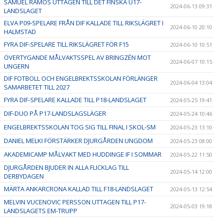
SAMUEL RAMOS UTTAGEN TILL DET FINSKA U17-
2024-06-13 09:31
LANDSLAGET
ELVA P09-SPELARE FRÅN DIF KALLADE TILL RIKSLÄGRET I
2024-06-10 20:10
HALMSTAD
FYRA DIF-SPELARE TILL RIKSLÄGRET FÖR F15
2024-06-10 10:51
ÖVERTYGANDE MÅLVAKTSSPEL AV BRINGZÉN MOT
2024-06-07 10:15
UNGERN
DIF FOTBOLL OCH ENGELBREKTSSKOLAN FÖRLÄNGER
2024-06-04 13:04
SAMARBETET TILL 2027
FYRA DIF-SPELARE KALLADE TILL P18-LANDSLAGET
2024-05-25 19:41
DIF-DUO PÅ P17-LANDSLAGSLÄGER
2024-05-24 10:46
ENGELBREKTSSKOLAN TOG SIG TILL FINAL I SKOL-SM
2024-05-23 13:10
DANIEL MELKI FÖRSTÄRKER DJURGÅRDEN UNGDOM
2024-05-23 08:00
AKADEMICAMP MÅLVAKT MED HUDDINGE IF I SOMMAR
2024-05-22 11:50
DJURGÅRDEN BJUDER IN ALLA FLICKLAG TILL
2024-05-14 12:00
DERBYDAGEN
MÄRTA ANKARCRONA KALLAD TILL F18-LANDSLAGET
2024-05-13 12:54
MELVIN VUCENOVIC PERSSON UTTAGEN TILL P17-
2024-05-03 19:18
LANDSLAGETS EM-TRUPP