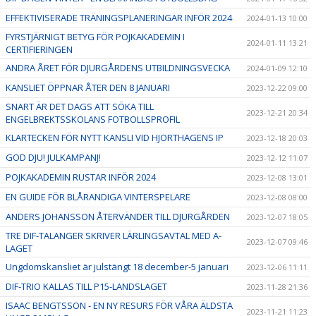
EFFEKTIVISERADE TRÄNINGSPLANERINGAR INFÖR 2024
2024-01-13 10:00
FYRSTJÄRNIGT BETYG FÖR POJKAKADEMIN I
2024-01-11 13:21
CERTIFIERINGEN
ANDRA ÅRET FÖR DJURGÅRDENS UTBILDNINGSVECKA
2024-01-09 12:10
KANSLIET ÖPPNAR ÅTER DEN 8 JANUARI
2023-12-22 09:00
SNART ÄR DET DAGS ATT SÖKA TILL
2023-12-21 20:34
ENGELBREKTSSKOLANS FOTBOLLSPROFIL
KLARTECKEN FÖR NYTT KANSLI VID HJORTHAGENS IP
2023-12-18 20:03
GOD DJU! JULKAMPANJ!
2023-12-12 11:07
POJKAKADEMIN RUSTAR INFÖR 2024
2023-12-08 13:01
EN GUIDE FÖR BLÅRANDIGA VINTERSPELARE
2023-12-08 08:00
ANDERS JOHANSSON ÅTERVÄNDER TILL DJURGÅRDEN
2023-12-07 18:05
TRE DIF-TALANGER SKRIVER LÄRLINGSAVTAL MED A-
2023-12-07 09:46
LAGET
Ungdomskansliet är julstängt 18 december-5 januari
2023-12-06 11:11
DIF-TRIO KALLAS TILL P15-LANDSLAGET
2023-11-28 21:36
ISAAC BENGTSSON - EN NY RESURS FÖR VÅRA ÄLDSTA
2023-11-21 11:23