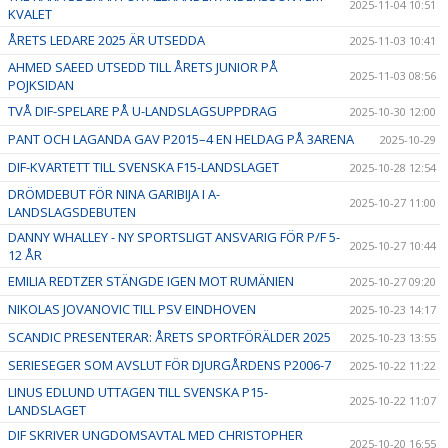
2025-11-04 10:51
KVALET
ÅRETS LEDARE 2025 ÄR UTSEDDA
2025-11-03 10:41
AHMED SAEED UTSEDD TILL ÅRETS JUNIOR PÅ
2025-11-03 08:56
POJKSIDAN
TVÅ DIF-SPELARE PÅ U-LANDSLAGSUPPDRAG
2025-10-30 12:00
PANT OCH LAGANDA GAV P2015–4 EN HELDAG PÅ 3ARENA
2025-10-29
DIF-KVARTETT TILL SVENSKA F15-LANDSLAGET
2025-10-28 12:54
DRÖMDEBUT FÖR NINA GARIBIJA I A-
2025-10-27 11:00
LANDSLAGSDEBUTEN
DANNY WHALLEY - NY SPORTSLIGT ANSVARIG FÖR P/F 5-
2025-10-27 10:44
12 ÅR
EMILIA REDTZER STÄNGDE IGEN MOT RUMÄNIEN
2025-10-27 09:20
NIKOLAS JOVANOVIC TILL PSV EINDHOVEN
2025-10-23 14:17
SCANDIC PRESENTERAR: ÅRETS SPORTFÖRÄLDER 2025
2025-10-23 13:55
SERIESEGER SOM AVSLUT FÖR DJURGÅRDENS P2006-7
2025-10-22 11:22
LINUS EDLUND UTTAGEN TILL SVENSKA P15-
2025-10-22 11:07
LANDSLAGET
DIF SKRIVER UNGDOMSAVTAL MED CHRISTOPHER
2025-10-20 16:55