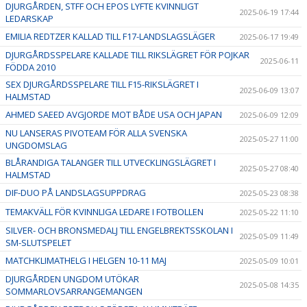
DJURGÅRDEN, STFF OCH EPOS LYFTE KVINNLIGT
2025-06-19 17:44
LEDARSKAP
EMILIA REDTZER KALLAD TILL F17-LANDSLAGSLÄGER
2025-06-17 19:49
DJURGÅRDSSPELARE KALLADE TILL RIKSLÄGRET FÖR POJKAR
2025-06-11
FÖDDA 2010
SEX DJURGÅRDSSPELARE TILL F15-RIKSLÄGRET I
2025-06-09 13:07
HALMSTAD
AHMED SAEED AVGJORDE MOT BÅDE USA OCH JAPAN
2025-06-09 12:09
NU LANSERAS PIVOTEAM FÖR ALLA SVENSKA
2025-05-27 11:00
UNGDOMSLAG
BLÅRANDIGA TALANGER TILL UTVECKLINGSLÄGRET I
2025-05-27 08:40
HALMSTAD
DIF-DUO PÅ LANDSLAGSUPPDRAG
2025-05-23 08:38
TEMAKVÄLL FÖR KVINNLIGA LEDARE I FOTBOLLEN
2025-05-22 11:10
SILVER- OCH BRONSMEDALJ TILL ENGELBREKTSSKOLAN I
2025-05-09 11:49
SM-SLUTSPELET
MATCHKLIMATHELG I HELGEN 10-11 MAJ
2025-05-09 10:01
DJURGÅRDEN UNGDOM UTÖKAR
2025-05-08 14:35
SOMMARLOVSARRANGEMANGEN