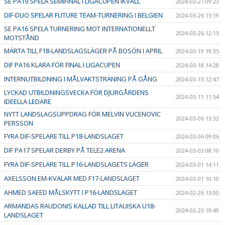
SE PA19 SPELA SEMIFINAL I LIGACUPEN IKVÄLL
2024-03-27 09:23
DIF-DUO SPELAR FUTURE TEAM-TURNERING I BELGIEN
2024-03-26 13:19
SE PA16 SPELA TURNERING MOT INTERNATIONELLT
2024-03-26 12:15
MOTSTÅND
MÄRTA TILL F18-LANDSLAGSLÄGER PÅ BOSÖN I APRIL
2024-03-19 19:35
DIF PA16 KLARA FÖR FINAL I LIGACUPEN
2024-03-18 14:28
INTERNUTBILDNING I MÅLVAKTSTRÄNING PÅ GÅNG
2024-03-15 12:47
LYCKAD UTBILDNINGSVECKA FÖR DJURGÅRDENS
2024-03-11 11:54
IDEELLA LEDARE
NYTT LANDSLAGSUPPDRAG FÖR MELVIN VUCENOVIC
2024-03-06 13:32
PERSSON
FYRA DIF-SPELARE TILL P18-LANDSLAGET
2024-03-06 09:06
DIF PA17 SPELAR DERBY PÅ TELE2 ARENA
2024-03-03 08:10
FYRA DIF-SPELARE TILL P16-LANDSLAGETS LÄGER
2024-03-01 14:11
AXELSSON EM-KVALAR MED F17-LANDSLAGET
2024-03-01 10:10
AHMED SAEED MÅLSKYTT I P16-LANDSLAGET
2024-02-26 13:00
ARMANDAS RAUDONIS KALLAD TILL LITAUISKA U18-
2024-02-25 19:49
LANDSLAGET