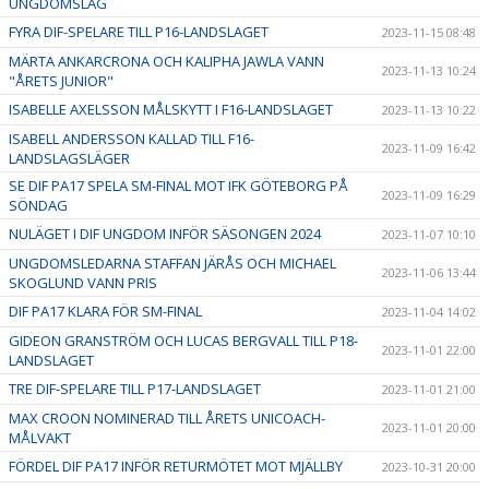
UNGDOMSLAG
FYRA DIF-SPELARE TILL P16-LANDSLAGET
2023-11-15 08:48
MÄRTA ANKARCRONA OCH KALIPHA JAWLA VANN
2023-11-13 10:24
"ÅRETS JUNIOR"
ISABELLE AXELSSON MÅLSKYTT I F16-LANDSLAGET
2023-11-13 10:22
ISABELL ANDERSSON KALLAD TILL F16-
2023-11-09 16:42
LANDSLAGSLÄGER
SE DIF PA17 SPELA SM-FINAL MOT IFK GÖTEBORG PÅ
2023-11-09 16:29
SÖNDAG
NULÄGET I DIF UNGDOM INFÖR SÄSONGEN 2024
2023-11-07 10:10
UNGDOMSLEDARNA STAFFAN JÄRÅS OCH MICHAEL
2023-11-06 13:44
SKOGLUND VANN PRIS
DIF PA17 KLARA FÖR SM-FINAL
2023-11-04 14:02
GIDEON GRANSTRÖM OCH LUCAS BERGVALL TILL P18-
2023-11-01 22:00
LANDSLAGET
TRE DIF-SPELARE TILL P17-LANDSLAGET
2023-11-01 21:00
MAX CROON NOMINERAD TILL ÅRETS UNICOACH-
2023-11-01 20:00
MÅLVAKT
FÖRDEL DIF PA17 INFÖR RETURMÖTET MOT MJÄLLBY
2023-10-31 20:00