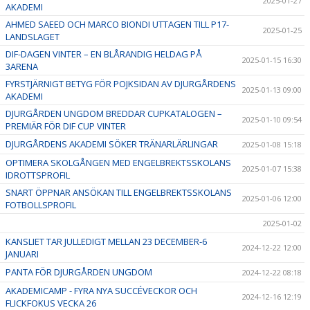
2025-01-27
AKADEMI
AHMED SAEED OCH MARCO BIONDI UTTAGEN TILL P17-
2025-01-25
LANDSLAGET
DIF-DAGEN VINTER – EN BLÅRANDIG HELDAG PÅ
2025-01-15 16:30
3ARENA
FYRSTJÄRNIGT BETYG FÖR POJKSIDAN AV DJURGÅRDENS
2025-01-13 09:00
AKADEMI
DJURGÅRDEN UNGDOM BREDDAR CUPKATALOGEN –
2025-01-10 09:54
PREMIÄR FÖR DIF CUP VINTER
DJURGÅRDENS AKADEMI SÖKER TRÄNARLÄRLINGAR
2025-01-08 15:18
OPTIMERA SKOLGÅNGEN MED ENGELBREKTSSKOLANS
2025-01-07 15:38
IDROTTSPROFIL
SNART ÖPPNAR ANSÖKAN TILL ENGELBREKTSSKOLANS
2025-01-06 12:00
FOTBOLLSPROFIL
2025-01-02
KANSLIET TAR JULLEDIGT MELLAN 23 DECEMBER-6
2024-12-22 12:00
JANUARI
PANTA FÖR DJURGÅRDEN UNGDOM
2024-12-22 08:18
AKADEMICAMP - FYRA NYA SUCCÉVECKOR OCH
2024-12-16 12:19
FLICKFOKUS VECKA 26