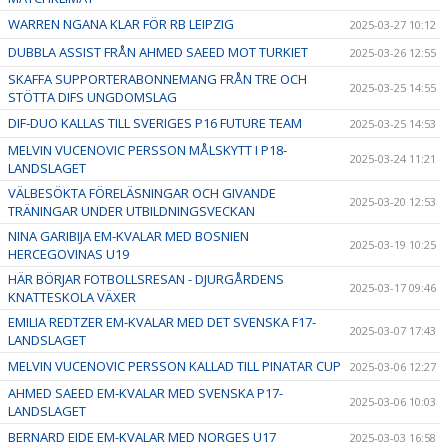
WARREN NGANA KLAR FÖR RB LEIPZIG
2025-03-27 10:12
DUBBLA ASSIST FRÅN AHMED SAEED MOT TURKIET
2025-03-26 12:55
SKAFFA SUPPORTERABONNEMANG FRÅN TRE OCH
2025-03-25 14:55
STÖTTA DIFS UNGDOMSLAG
DIF-DUO KALLAS TILL SVERIGES P16 FUTURE TEAM
2025-03-25 14:53
MELVIN VUCENOVIC PERSSON MÅLSKYTT I P18-
2025-03-24 11:21
LANDSLAGET
VÄLBESÖKTA FÖRELÄSNINGAR OCH GIVANDE
2025-03-20 12:53
TRÄNINGAR UNDER UTBILDNINGSVECKAN
NINA GARIBIJA EM-KVALAR MED BOSNIEN
2025-03-19 10:25
HERCEGOVINAS U19
HÄR BÖRJAR FOTBOLLSRESAN - DJURGÅRDENS
2025-03-17 09:46
KNATTESKOLA VÄXER
EMILIA REDTZER EM-KVALAR MED DET SVENSKA F17-
2025-03-07 17:43
LANDSLAGET
MELVIN VUCENOVIC PERSSON KALLAD TILL PINATAR CUP
2025-03-06 12:27
AHMED SAEED EM-KVALAR MED SVENSKA P17-
2025-03-06 10:03
LANDSLAGET
BERNARD EIDE EM-KVALAR MED NORGES U17
2025-03-03 16:58