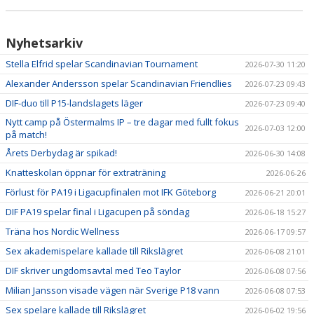
Nyhetsarkiv
Stella Elfrid spelar Scandinavian Tournament
2026-07-30 11:20
Alexander Andersson spelar Scandinavian Friendlies
2026-07-23 09:43
DIF-duo till P15-landslagets läger
2026-07-23 09:40
Nytt camp på Östermalms IP – tre dagar med fullt fokus
2026-07-03 12:00
på match!
Årets Derbydag är spikad!
2026-06-30 14:08
Knatteskolan öppnar för extraträning
2026-06-26
Förlust för PA19 i Ligacupfinalen mot IFK Göteborg
2026-06-21 20:01
DIF PA19 spelar final i Ligacupen på söndag
2026-06-18 15:27
Träna hos Nordic Wellness
2026-06-17 09:57
Sex akademispelare kallade till Rikslägret
2026-06-08 21:01
DIF skriver ungdomsavtal med Teo Taylor
2026-06-08 07:56
Milian Jansson visade vägen när Sverige P18 vann
2026-06-08 07:53
Sex spelare kallade till Rikslägret
2026-06-02 19:56