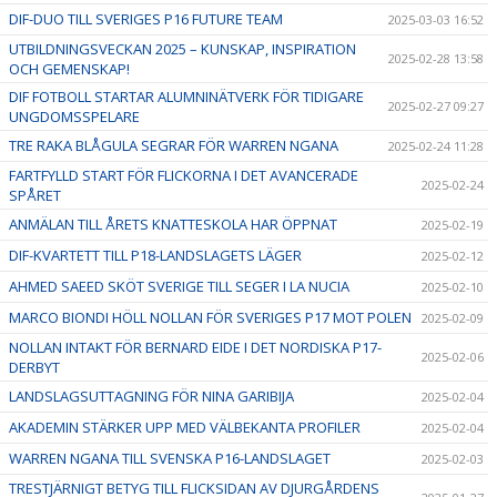
DIF-DUO TILL SVERIGES P16 FUTURE TEAM
2025-03-03 16:52
UTBILDNINGSVECKAN 2025 – KUNSKAP, INSPIRATION
2025-02-28 13:58
OCH GEMENSKAP!
DIF FOTBOLL STARTAR ALUMNINÄTVERK FÖR TIDIGARE
2025-02-27 09:27
UNGDOMSSPELARE
TRE RAKA BLÅGULA SEGRAR FÖR WARREN NGANA
2025-02-24 11:28
FARTFYLLD START FÖR FLICKORNA I DET AVANCERADE
2025-02-24
SPÅRET
ANMÄLAN TILL ÅRETS KNATTESKOLA HAR ÖPPNAT
2025-02-19
DIF-KVARTETT TILL P18-LANDSLAGETS LÄGER
2025-02-12
AHMED SAEED SKÖT SVERIGE TILL SEGER I LA NUCIA
2025-02-10
MARCO BIONDI HÖLL NOLLAN FÖR SVERIGES P17 MOT POLEN
2025-02-09
NOLLAN INTAKT FÖR BERNARD EIDE I DET NORDISKA P17-
2025-02-06
DERBYT
LANDSLAGSUTTAGNING FÖR NINA GARIBIJA
2025-02-04
AKADEMIN STÄRKER UPP MED VÄLBEKANTA PROFILER
2025-02-04
WARREN NGANA TILL SVENSKA P16-LANDSLAGET
2025-02-03
TRESTJÄRNIGT BETYG TILL FLICKSIDAN AV DJURGÅRDENS