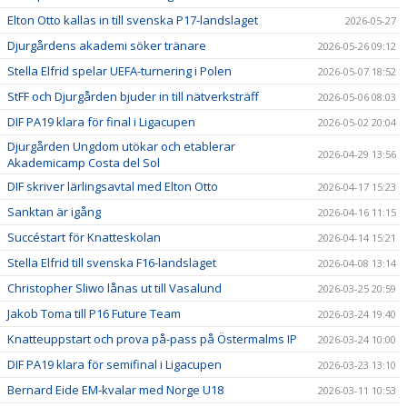
Elton Otto kallas in till svenska P17-landslaget
2026-05-27
Djurgårdens akademi söker tränare
2026-05-26 09:12
Stella Elfrid spelar UEFA-turnering i Polen
2026-05-07 18:52
StFF och Djurgården bjuder in till nätverksträff
2026-05-06 08:03
DIF PA19 klara för final i Ligacupen
2026-05-02 20:04
Djurgården Ungdom utökar och etablerar
2026-04-29 13:56
Akademicamp Costa del Sol
DIF skriver lärlingsavtal med Elton Otto
2026-04-17 15:23
Sanktan är igång
2026-04-16 11:15
Succéstart för Knatteskolan
2026-04-14 15:21
Stella Elfrid till svenska F16-landslaget
2026-04-08 13:14
Christopher Sliwo lånas ut till Vasalund
2026-03-25 20:59
Jakob Toma till P16 Future Team
2026-03-24 19:40
Knatteuppstart och prova på-pass på Östermalms IP
2026-03-24 10:00
DIF PA19 klara för semifinal i Ligacupen
2026-03-23 13:10
Bernard Eide EM-kvalar med Norge U18
2026-03-11 10:53