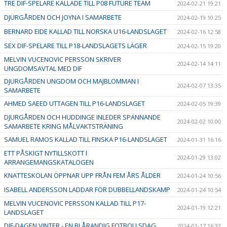
TRE DIF-SPELARE KALLADE TILL P08 FUTURE TEAM
2024-02-21 19:21
DJURGÅRDEN OCH JOYNA I SAMARBETE
2024-02-19 10:25
BERNARD EIDE KALLAD TILL NORSKA U16-LANDSLAGET
2024-02-16 12:58
SEX DIF-SPELARE TILL P18-LANDSLAGETS LÄGER
2024-02-15 19:20
MELVIN VUCENOVIC PERSSON SKRIVER
2024-02-14 14:11
UNGDOMSAVTAL MED DIF
DJURGÅRDEN UNGDOM OCH MAJBLOMMAN I
2024-02-07 13:35
SAMARBETE
AHMED SAEED UTTAGEN TILL P16-LANDSLAGET
2024-02-05 19:39
DJURGÅRDEN OCH HUDDINGE INLEDER SPÄNNANDE
2024-02-02 10:00
SAMARBETE KRING MÅLVAKTSTRÄNING
SAMUEL RAMOS KALLAD TILL FINSKA P16-LANDSLAGET
2024-01-31 16:16
ETT PÅSKIGT NYTILLSKOTT I
2024-01-29 13:02
ARRANGEMANGSKATALOGEN
KNATTESKOLAN ÖPPNAR UPP FRÅN FEM ÅRS ÅLDER
2024-01-24 10:56
ISABELL ANDERSSON LADDAR FÖR DUBBELLANDSKAMP
2024-01-24 10:54
MELVIN VUCENOVIC PERSSON KALLAD TILL P17-
2024-01-19 12:21
LANDSLAGET
DIF-DAGEN VINTER - EN BLÅRANDIG FOTBOLLSDAG
2024-01-17 16:32