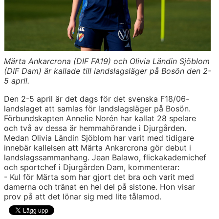
Märta Ankarcrona (DIF FA19) och Olivia Ländin Sjöblom
(DIF Dam) är kallade till landslagsläger på Bosön den 2-
5 april.
Den 2-5 april är det dags för det svenska F18/06-
landslaget att samlas för landslagsläger på Bosön.
Förbundskapten Annelie Norén har kallat 28 spelare
och två av dessa är hemmahörande i Djurgården.
Medan Olivia Ländin Sjöblom har varit med tidigare
innebär kallelsen att Märta Ankarcrona gör debut i
landslagssammanhang. Jean Balawo, flickakademichef
och sportchef i Djurgården Dam, kommenterar:
- Kul för Märta som har gjort det bra och varit med
damerna och tränat en hel del på sistone. Hon visar
prov på att det lönar sig med lite tålamod.