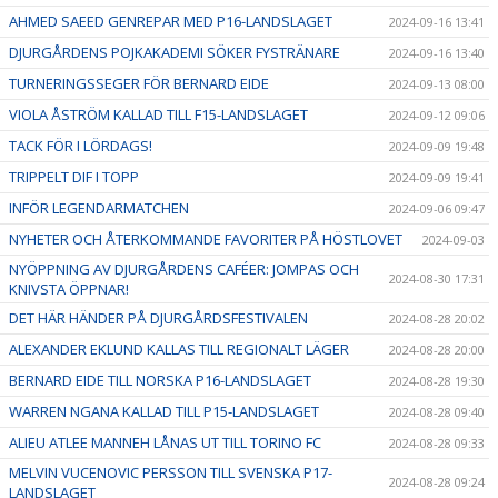
AHMED SAEED GENREPAR MED P16-LANDSLAGET
2024-09-16 13:41
DJURGÅRDENS POJKAKADEMI SÖKER FYSTRÄNARE
2024-09-16 13:40
TURNERINGSSEGER FÖR BERNARD EIDE
2024-09-13 08:00
VIOLA ÅSTRÖM KALLAD TILL F15-LANDSLAGET
2024-09-12 09:06
TACK FÖR I LÖRDAGS!
2024-09-09 19:48
TRIPPELT DIF I TOPP
2024-09-09 19:41
INFÖR LEGENDARMATCHEN
2024-09-06 09:47
NYHETER OCH ÅTERKOMMANDE FAVORITER PÅ HÖSTLOVET
2024-09-03
NYÖPPNING AV DJURGÅRDENS CAFÉER: JOMPAS OCH
2024-08-30 17:31
KNIVSTA ÖPPNAR!
DET HÄR HÄNDER PÅ DJURGÅRDSFESTIVALEN
2024-08-28 20:02
ALEXANDER EKLUND KALLAS TILL REGIONALT LÄGER
2024-08-28 20:00
BERNARD EIDE TILL NORSKA P16-LANDSLAGET
2024-08-28 19:30
WARREN NGANA KALLAD TILL P15-LANDSLAGET
2024-08-28 09:40
ALIEU ATLEE MANNEH LÅNAS UT TILL TORINO FC
2024-08-28 09:33
MELVIN VUCENOVIC PERSSON TILL SVENSKA P17-
2024-08-28 09:24
LANDSLAGET