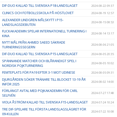
DIF-DUO KALLAD TILL SVENSKA P18-LANDSLAGET
2024-08-22 09:37
CLINICS OCH FOTBOLLSSKOLA PÅ HÖSTLOVET
2024-08-19 12:57
ALEXANDER LINDGREN MÅLSKYTT I P15-
2024-08-15 08:53
LANDSLAGSDEBUTEN
FLICKAKADEMIN SPELAR INTERNATIONELL TURNERING I
2024-08-14 13:17
KINA
NYTT MÅL FRÅN AHMED SAEED SÄKRADE
2024-08-06 21:05
TURNERINGSSEGERN
DIF-DUO KALLAD TILL SVENSKA P15-LANDSLAGET
2024-08-05 20:35
SPÄNNANDE MATCHER OCH BLÅRANDIGT SPEL I
2024-08-05 10:02
NORDISK POJKTURNERING
FEMTEPLATS FÖR PA19 EFTER 3-1 MOT UDINESE
2024-08-05 09:31
DJURGÅRDEN SÖKER TRÄNARE TILL BLOCKET 13-19 ÅR
2024-08-02 14:00
INFÖR 2025
FÖRLÄNGT AVTAL MED POJKAKADEMIN FÖR CARL
2024-07-27 17:48
SELFVÉN
VIOLA ÅSTRÖM KALLAD TILL SVENSKA F15-LANDSLAGET
2024-07-24 10:24
TRE DIF-SPELARE TILL FÖRSTA LANDSLAGSLÄGRET FÖR
2024-07-22 10:08
09-KULLEN