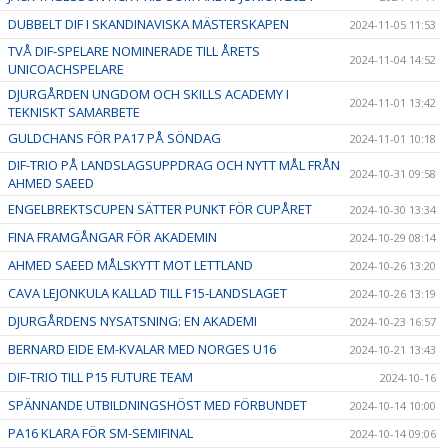
DUBBELT DIF I SKANDINAVISKA MÄSTERSKAPEN
2024-11-05 11:53
TVÅ DIF-SPELARE NOMINERADE TILL ÅRETS
2024-11-04 14:52
UNICOACHSPELARE
DJURGÅRDEN UNGDOM OCH SKILLS ACADEMY I
2024-11-01 13:42
TEKNISKT SAMARBETE
GULDCHANS FÖR PA17 PÅ SÖNDAG
2024-11-01 10:18
DIF-TRIO PÅ LANDSLAGSUPPDRAG OCH NYTT MÅL FRÅN
2024-10-31 09:58
AHMED SAEED
ENGELBREKTSCUPEN SÄTTER PUNKT FÖR CUPÅRET
2024-10-30 13:34
FINA FRAMGÅNGAR FÖR AKADEMIN
2024-10-29 08:14
AHMED SAEED MÅLSKYTT MOT LETTLAND
2024-10-26 13:20
CAVA LEJONKULA KALLAD TILL F15-LANDSLAGET
2024-10-26 13:19
DJURGÅRDENS NYSATSNING: EN AKADEMI
2024-10-23 16:57
BERNARD EIDE EM-KVALAR MED NORGES U16
2024-10-21 13:43
DIF-TRIO TILL P15 FUTURE TEAM
2024-10-16
SPÄNNANDE UTBILDNINGSHÖST MED FÖRBUNDET
2024-10-14 10:00
PA16 KLARA FÖR SM-SEMIFINAL
2024-10-14 09:06