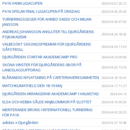
PA16 VANN LIGACUPEN
2024-05-01 20:12
PA16 SPELAR FINAL I LIGACUPEN PÅ ONSDAG
2024-04-30 20:42
TURNERINGSSEGER FÖR AHMED SAEED OCH MILIAN
2024-04-30 07:30
JANSSON
ANDREAS JOHANSSON ANSLUTER TILL DJURGÅRDENS
2024-04-26 18:42
POJKAKADEMI
VÄLBESÖKT SÄSONGSPREMIÄR FÖR DJURGÅRDENS
2024-04-26 11:05
GÅFOTBOLL
DJURGÅRDEN STARTAR AKADEMICAMP PRO
2024-04-25 09:08
SKÖNA VINSTER FÖR DJURGÅRDENS 08:OR PÅ
2024-04-22 15:55
LANDSLAGSUPPDRAG
BLÅRANDIG NYSATSNING PÅ CAFETERIAVERKSAMHETEN
2024-04-18 10:41
MATCHKLIMATHELG DEN 18-19 MAJ
2024-04-17 11:27
DJURGÅRDEN ARRANGERAR AKADEMICAMP I HALMSTAD
2024-04-16
ELSA OCH KEBBA SÅLDE MAJBLOMMOR PÅ SLOTTET
2024-04-10 09:30
MERITERANDE BRONS I INTERNATIONELL TURNERING
2024-04-02 20:25
FÖR PA16
adidas x Djurgården
2024-03-27 10:48