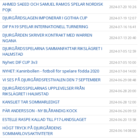
AHMED SAEED OCH SAMUEL RAMOS SPELAR NORDISK
2024-07-20 10:26
POJK
DJURGÅRDSLAGEN IMPONERAR I GOTHIA CUP
2024-07-19 12:07
DIF PA19 SPELAR INTERNATIONELL TURNERING
2024-07-16 16:41
DJURGÅRDEN SKRIVER KONTRAKT MED WARREN
2024-07-13 20:40
NGANA
DJURGÅRDSSPELARNA SAMMANFATTAR RIKSLÄGRET I
2024-07-05 12:59
HALMSTAD
Nyhet: DIF CUP 3v3
2024-07-05 10:00
NYHET: Kaninbollen - fotboll för spelare födda 2020
2024-07-04 14:00
VI SES PÅ DJURGÅRDSFESTIVALEN DEN 7 SEPTEMBER
2024-06-29 08:48
DJURGÅRDSSPELARNAS UPPLEVELSER FRÅN
2024-06-28 20:00
RIKSLÄGRET I HALMSTAD
KANSLIET TAR SOMMARLEDIGT
2024-06-28 12:00
PÄR ANDERSSON - NY BLÅRANDIG KOCK
2024-06-26 09:53
ESTELLE RASPE KALLAD TILL F17-LANDSLAGET
2024-06-20 13:58
HÖGT TRYCK PÅ DJURGÅRDENS
2024-06-14 08:00
SOMMARLOVSAKTIVITETER