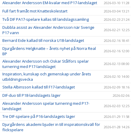
Alexander Andersson EM-kvalar med P17-landslaget
2026-03-10 11:28
Full fart framåt mot Knatteskolestart
2026-03-04 13:21
Två DIF PA17-spelare kallas till landslagssamling
2026-02-23 21:24
Dubbla assist av Alexander Andersson när Sverige
2026-02-21 12:25
P17 vann
Bernard Eide kallad till norska U18-landslaget
2026-02-16 18:41
Djurgårdens Helgknatte – årets nyhet på Norra Real
2026-02-16 12:00
BP
Alexander Andersson och Oskar Stålfors spelar
2026-02-13 08:00
turnering med P17-landslaget
Inspiration, kunskap och gemenskap under årets
2026-02-10 14:00
utbildningsvecka
Stella Albinsson kallad till F17-landslaget
2026-02-09 18:16
DIF-duo till P18-landslagets läger
2026-02-06
Alexander Andersson spelar turnering med P17-
2026-02-03 12:25
landslaget
Tre DIF-spelare på P16-landslagets läger
2026-01-29 11:58
Djurgårdens akademi bjuder in till inspirationskväll för
2026-01-28 14:26
flickspelare