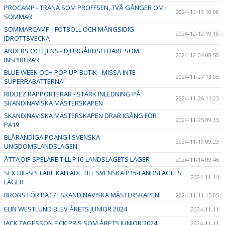
PROCAMP - TRÄNA SOM PROFFSEN, TVÅ GÅNGER OM I
2024-12-13 10:08
SOMMAR
SOMMARCAMP - FOTBOLL OCH MÅNGSIDIG
2024-12-12 19:18
IDROTTSVECKA
ANDERS OCH JENS - DJURGÅRDSLEDARE SOM
2024-12-04 08:50
INSPIRERAR
BLUE WEEK OCH POP UP-BUTIK - MISSA INTE
2024-11-27 13:05
SUPERRABATTERNA!
RIDDEZ RAPPORTERAR - STARK INLEDNING PÅ
2024-11-26 11:23
SKANDINAVISKA MÄSTERSKAPEN
SKANDINAVISKA MÄSTERSKAPEN DRAR IGÅNG FÖR
2024-11-25 09:33
PA19
BLÅRANDIGA POÄNG I SVENSKA
2024-11-19 09:23
UNGDOMSLANDSLAGEN
ÅTTA DIF-SPELARE TILL P16-LANDSLAGETS LÄGER
2024-11-14 09:46
SEX DIF-SPELARE KALLADE TILL SVENSKA P15-LANDSLAGETS
2024-11-14
LÄGER
BRONS FÖR PA17 I SKANDINAVISKA MÄSTERSKAPEN
2024-11-11 15:05
ELIN WESTLUND BLEV ÅRETS JUNIOR 2024
2024-11-11
JACK TAGESSON FICK PRIS SOM ÅRETS JUNIOR 2024
2024-11-11