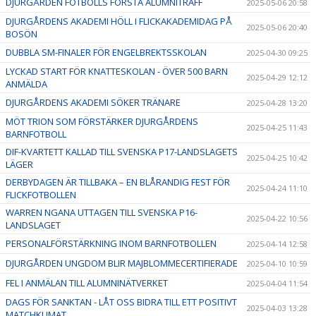
DJURGÅRDEN FOTBOLLS FÖRSTA ALUMNITRÄFF
2025-05-06 20:58
DJURGÅRDENS AKADEMI HÖLL I FLICKAKADEMIDAG PÅ
2025-05-06 20:40
BOSÖN
DUBBLA SM-FINALER FÖR ENGELBREKTSSKOLAN
2025-04-30 09:25
LYCKAD START FÖR KNATTESKOLAN - ÖVER 500 BARN
2025-04-29 12:12
ANMÄLDA
DJURGÅRDENS AKADEMI SÖKER TRÄNARE
2025-04-28 13:20
MÖT TRION SOM FÖRSTÄRKER DJURGÅRDENS
2025-04-25 11:43
BARNFOTBOLL
DIF-KVARTETT KALLAD TILL SVENSKA P17-LANDSLAGETS
2025-04-25 10:42
LÄGER
DERBYDAGEN ÄR TILLBAKA – EN BLÅRANDIG FEST FÖR
2025-04-24 11:10
FLICKFOTBOLLEN
WARREN NGANA UTTAGEN TILL SVENSKA P16-
2025-04-22 10:56
LANDSLAGET
PERSONALFÖRSTÄRKNING INOM BARNFOTBOLLEN
2025-04-14 12:58
DJURGÅRDEN UNGDOM BLIR MAJBLOMMECERTIFIERADE
2025-04-10 10:59
FEL I ANMÄLAN TILL ALUMNINÄTVERKET
2025-04-04 11:54
DAGS FÖR SANKTAN - LÅT OSS BIDRA TILL ETT POSITIVT
2025-04-03 13:28
MATCHKLIMAT