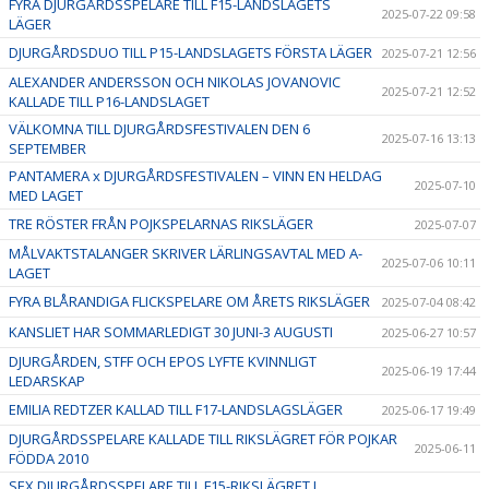
FYRA DJURGÅRDSSPELARE TILL F15-LANDSLAGETS
2025-07-22 09:58
LÄGER
DJURGÅRDSDUO TILL P15-LANDSLAGETS FÖRSTA LÄGER
2025-07-21 12:56
ALEXANDER ANDERSSON OCH NIKOLAS JOVANOVIC
2025-07-21 12:52
KALLADE TILL P16-LANDSLAGET
VÄLKOMNA TILL DJURGÅRDSFESTIVALEN DEN 6
2025-07-16 13:13
SEPTEMBER
PANTAMERA x DJURGÅRDSFESTIVALEN – VINN EN HELDAG
2025-07-10
MED LAGET
TRE RÖSTER FRÅN POJKSPELARNAS RIKSLÄGER
2025-07-07
MÅLVAKTSTALANGER SKRIVER LÄRLINGSAVTAL MED A-
2025-07-06 10:11
LAGET
FYRA BLÅRANDIGA FLICKSPELARE OM ÅRETS RIKSLÄGER
2025-07-04 08:42
KANSLIET HAR SOMMARLEDIGT 30 JUNI-3 AUGUSTI
2025-06-27 10:57
DJURGÅRDEN, STFF OCH EPOS LYFTE KVINNLIGT
2025-06-19 17:44
LEDARSKAP
EMILIA REDTZER KALLAD TILL F17-LANDSLAGSLÄGER
2025-06-17 19:49
DJURGÅRDSSPELARE KALLADE TILL RIKSLÄGRET FÖR POJKAR
2025-06-11
FÖDDA 2010
SEX DJURGÅRDSSPELARE TILL F15-RIKSLÄGRET I