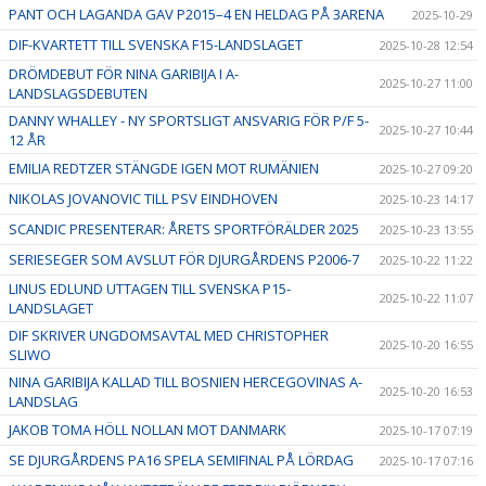
PANT OCH LAGANDA GAV P2015–4 EN HELDAG PÅ 3ARENA
2025-10-29
DIF-KVARTETT TILL SVENSKA F15-LANDSLAGET
2025-10-28 12:54
DRÖMDEBUT FÖR NINA GARIBIJA I A-
2025-10-27 11:00
LANDSLAGSDEBUTEN
DANNY WHALLEY - NY SPORTSLIGT ANSVARIG FÖR P/F 5-
2025-10-27 10:44
12 ÅR
EMILIA REDTZER STÄNGDE IGEN MOT RUMÄNIEN
2025-10-27 09:20
NIKOLAS JOVANOVIC TILL PSV EINDHOVEN
2025-10-23 14:17
SCANDIC PRESENTERAR: ÅRETS SPORTFÖRÄLDER 2025
2025-10-23 13:55
SERIESEGER SOM AVSLUT FÖR DJURGÅRDENS P2006-7
2025-10-22 11:22
LINUS EDLUND UTTAGEN TILL SVENSKA P15-
2025-10-22 11:07
LANDSLAGET
DIF SKRIVER UNGDOMSAVTAL MED CHRISTOPHER
2025-10-20 16:55
SLIWO
NINA GARIBIJA KALLAD TILL BOSNIEN HERCEGOVINAS A-
2025-10-20 16:53
LANDSLAG
JAKOB TOMA HÖLL NOLLAN MOT DANMARK
2025-10-17 07:19
SE DJURGÅRDENS PA16 SPELA SEMIFINAL PÅ LÖRDAG
2025-10-17 07:16