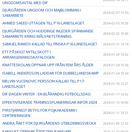
UNGDOMSAVTAL MED DIF
DJURGÅRDEN UNGDOM OCH MAJBLOMMAN I
2024-02-07 13:35
SAMARBETE
AHMED SAEED UTTAGEN TILL P16-LANDSLAGET
2024-02-05 19:39
DJURGÅRDEN OCH HUDDINGE INLEDER SPÄNNANDE
2024-02-02 10:00
SAMARBETE KRING MÅLVAKTSTRÄNING
SAMUEL RAMOS KALLAD TILL FINSKA P16-LANDSLAGET
2024-01-31 16:16
ETT PÅSKIGT NYTILLSKOTT I
2024-01-29 13:02
ARRANGEMANGSKATALOGEN
KNATTESKOLAN ÖPPNAR UPP FRÅN FEM ÅRS ÅLDER
2024-01-24 10:56
ISABELL ANDERSSON LADDAR FÖR DUBBELLANDSKAMP
2024-01-24 10:54
MELVIN VUCENOVIC PERSSON KALLAD TILL P17-
2024-01-19 12:21
LANDSLAGET
DIF-DAGEN VINTER - EN BLÅRANDIG FOTBOLLSDAG
2024-01-17 16:32
EFFEKTIVISERADE TRÄNINGSPLANERINGAR INFÖR 2024
2024-01-13 10:00
FYRSTJÄRNIGT BETYG FÖR POJKAKADEMIN I
2024-01-11 13:21
CERTIFIERINGEN
ANDRA ÅRET FÖR DJURGÅRDENS UTBILDNINGSVECKA
2024-01-09 12:10
KANSLIET ÖPPNAR ÅTER DEN 8 JANUARI
2023-12-22 09:00