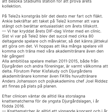
att besöka Stadiums station för att prova årets
kollektion.
På Tele2s konstgräs blir det desto mer fart och fläkt.
Ankie bekräftar att taket på Tele2 kommer att vara
stängt och berättar entusiastiskt om årets tillskott.
— Vi har kryddat årets DIF-dag Vinter med en clinic.
Sist vi var på Tele2 blev det succé med cirka 80
deltagande spelare och målvakter, så det känns jättekul
att göra om det. Vi hoppas att lika många spelare vill
komma och träna med våra akademitränare även den
här gången!
Alla ambitiösa spelare mellan 2011-2015, både från
Djurgården och andra föreningar, är varmt välkomna att
delta. Förutom Peter Kisfaludy och Djurgårdens
akademitränare kommer även FA19s huvudtränare
Anders Johansson och pojkakademins chef Joel Riddez
att finnas på plats på planen.
Efter clinicen väntar de alltid lika storslagna
knattematcherna för de yngsta Djurgårdslagen, i år
födda 2016.
— Knattematcher är alltid ett vinnande koncept och i år