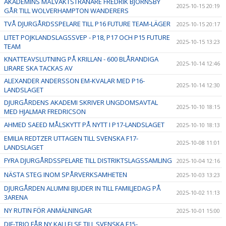
AKADEMINS MÅLVAKTSTRÄNARE FREDRIK BJÖRNSBY
2025-10-15 20:19
GÅR TILL WOLVERHAMPTON WANDERERS
TVÅ DJURGÅRDSSPELARE TILL P16 FUTURE TEAM-LÄGER
2025-10-15 20:17
LITET POJKLANDSLAGSSVEP - P18, P17 OCH P15 FUTURE
2025-10-15 13:23
TEAM
KNATTEAVSLUTNING PÅ KRILLAN - 600 BLÅRANDIGA
2025-10-14 12:46
LIRARE SKA TACKAS AV
ALEXANDER ANDERSSON EM-KVALAR MED P16-
2025-10-14 12:30
LANDSLAGET
DJURGÅRDENS AKADEMI SKRIVER UNGDOMSAVTAL
2025-10-10 18:15
MED HJALMAR FREDRICSON
AHMED SAEED MÅLSKYTT PÅ NYTT I P17-LANDSLAGET
2025-10-10 18:13
EMILIA REDTZER UTTAGEN TILL SVENSKA F17-
2025-10-08 11:01
LANDSLAGET
FYRA DJURGÅRDSSPELARE TILL DISTRIKTSLAGSSAMLING
2025-10-04 12:16
NÄSTA STEG INOM SPÅRVERKSAMHETEN
2025-10-03 13:23
DJURGÅRDEN ALUMNI BJUDER IN TILL FAMILJEDAG PÅ
2025-10-02 11:13
3ARENA
NY RUTIN FÖR ANMÄLNINGAR
2025-10-01 15:00
DIF-TRIO FÅR NY KALLELSE TILL SVENSKA F15-