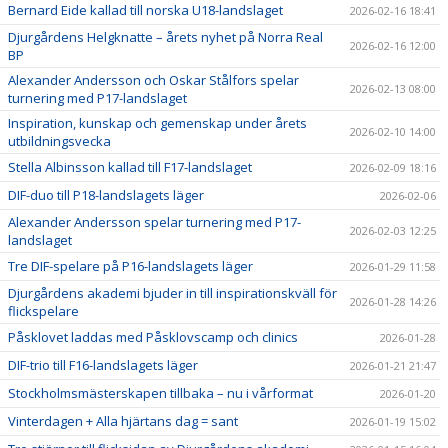
Bernard Eide kallad till norska U18-landslaget
2026-02-16 18:41
Djurgårdens Helgknatte – årets nyhet på Norra Real
2026-02-16 12:00
BP
Alexander Andersson och Oskar Stålfors spelar
2026-02-13 08:00
turnering med P17-landslaget
Inspiration, kunskap och gemenskap under årets
2026-02-10 14:00
utbildningsvecka
Stella Albinsson kallad till F17-landslaget
2026-02-09 18:16
DIF-duo till P18-landslagets läger
2026-02-06
Alexander Andersson spelar turnering med P17-
2026-02-03 12:25
landslaget
Tre DIF-spelare på P16-landslagets läger
2026-01-29 11:58
Djurgårdens akademi bjuder in till inspirationskväll för
2026-01-28 14:26
flickspelare
Påsklovet laddas med Påsklovscamp och clinics
2026-01-28
DIF-trio till F16-landslagets läger
2026-01-21 21:47
Stockholmsmästerskapen tillbaka – nu i vårformat
2026-01-20
Vinterdagen + Alla hjärtans dag = sant
2026-01-19 15:02