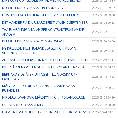
DIF SKRIVER UNGDOMSAVTAL MED MARCO BIONDI
2025-09-02 15:17
DUBBELT DIF I SVENSKA F15-LANDSLAGET
2025-09-01 19:57
HÖSTENS MATCHKLIMATHELG 13-14 SEPTEMBER
2025-08-28 09:00
DET HÄNDER PÅ DJURGÅRDSFESTIVALEN 6 SEPTEMBER
2025-08-26 09:13
TVÅ BLÅRANDIGA TALANGER KONTRAKTERAS AV DIF
2025-08-22 11:56
AKADEMI
DUBBELT DIF I SVENSKA P17-LANDSLAGET
2025-08-20 19:00
NY KALLELSE TILL P18-LANDSLAGET FÖR MELVIN
2025-08-20 18:58
VUCENOVIC PERSSON
ALEXANDER ANDERSSON KALLAD TILL P16-LANDSLAGET
2025-08-19 16:15
DJURGÅRDEN OCH ENGELBREKTSSKOLAN FIRAR 20 ÅR
2025-08-18 14:05
BERNARD EIDE ÅTER UTTAGEN TILL NORSKA U17-
2025-08-15 17:23
LANDSLAGET
MÅLGLATT FÖR DIF-SPELARNA I SCANDINAVIAN
2025-08-07 10:05
FRIENDLIES
NIKOLAS JOVANOVIC MÅLSKYTT FÖR P16-LANDSLAGET
2025-08-05 09:20
UPPSTART FÖR AKADEMIN
2025-08-02 08:00
LUCAS NILSSON BLIR UTVECKLINGSCHEF FÖR PA16-PA19
2025-07-24 13:06