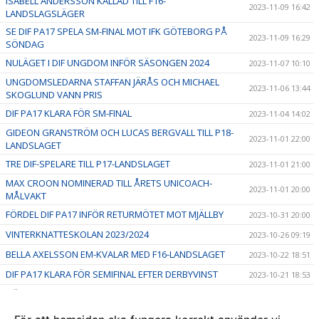
ISABELL ANDERSSON KALLAD TILL F16-
2023-11-09 16:42
LANDSLAGSLÄGER
SE DIF PA17 SPELA SM-FINAL MOT IFK GÖTEBORG PÅ
2023-11-09 16:29
SÖNDAG
NULÄGET I DIF UNGDOM INFÖR SÄSONGEN 2024
2023-11-07 10:10
UNGDOMSLEDARNA STAFFAN JÄRÅS OCH MICHAEL
2023-11-06 13:44
SKOGLUND VANN PRIS
DIF PA17 KLARA FÖR SM-FINAL
2023-11-04 14:02
GIDEON GRANSTRÖM OCH LUCAS BERGVALL TILL P18-
2023-11-01 22:00
LANDSLAGET
TRE DIF-SPELARE TILL P17-LANDSLAGET
2023-11-01 21:00
MAX CROON NOMINERAD TILL ÅRETS UNICOACH-
2023-11-01 20:00
MÅLVAKT
FÖRDEL DIF PA17 INFÖR RETURMÖTET MOT MJÄLLBY
2023-10-31 20:00
VINTERKNATTESKOLAN 2023/2024
2023-10-26 09:19
BELLA AXELSSON EM-KVALAR MED F16-LANDSLAGET
2023-10-22 18:51
DIF PA17 KLARA FÖR SEMIFINAL EFTER DERBYVINST
2023-10-21 18:53
HÖSTLOVSAKTIVITETER - vecka 44
2023-10-10 16:30
TVÅ DIF-SPELARE TILL P15-LANDSLAGET FUTURE TEAM
2023-10-09 18:55