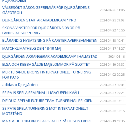
POJKAKADEMI
VÄLBESÖKT SÄSONGSPREMIÄR FÖR DJURGÅRDENS
2024-04-26 11:05
GÅFOTBOLL
DJURGÅRDEN STARTAR AKADEMICAMP PRO
2024-04-25 09:08
SKÖNA VINSTER FÖR DJURGÅRDENS 08:OR PÅ
2024-04-22 15:55
LANDSLAGSUPPDRAG
BLÅRANDIG NYSATSNING PÅ CAFETERIAVERKSAMHETEN
2024-04-18 10:41
MATCHKLIMATHELG DEN 18-19 MAJ
2024-04-17 11:27
DJURGÅRDEN ARRANGERAR AKADEMICAMP I HALMSTAD
2024-04-16
ELSA OCH KEBBA SÅLDE MAJBLOMMOR PÅ SLOTTET
2024-04-10 09:30
MERITERANDE BRONS I INTERNATIONELL TURNERING
2024-04-02 20:25
FÖR PA16
adidas x Djurgården
2024-03-27 10:48
SE PA19 SPELA SEMIFINAL I LIGACUPEN IKVÄLL
2024-03-27 09:23
DIF-DUO SPELAR FUTURE TEAM-TURNERING I BELGIEN
2024-03-26 13:19
SE PA16 SPELA TURNERING MOT INTERNATIONELLT
2024-03-26 12:15
MOTSTÅND
MÄRTA TILL F18-LANDSLAGSLÄGER PÅ BOSÖN I APRIL
2024-03-19 19:35