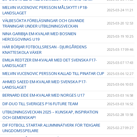
MELVIN VUCENOVIC PERSSON MÅLSKYTT I P18-
2025-03-24 11:21
LANDSLAGET
VÄLBESÖKTA FÖRELÄSNINGAR OCH GIVANDE
2025-03-20 12:53
TRÄNINGAR UNDER UTBILDNINGSVECKAN
NINA GARIBIJA EM-KVALAR MED BOSNIEN
2025-03-19 10:25
HERCEGOVINAS U19
HÄR BÖRJAR FOTBOLLSRESAN - DJURGÅRDENS
2025-03-17 09:46
KNATTESKOLA VÄXER
EMILIA REDTZER EM-KVALAR MED DET SVENSKA F17-
2025-03-07 17:43
LANDSLAGET
MELVIN VUCENOVIC PERSSON KALLAD TILL PINATAR CUP
2025-03-06 12:27
AHMED SAEED EM-KVALAR MED SVENSKA P17-
2025-03-06 10:03
LANDSLAGET
BERNARD EIDE EM-KVALAR MED NORGES U17
2025-03-03 16:58
DIF-DUO TILL SVERIGES P16 FUTURE TEAM
2025-03-03 16:52
UTBILDNINGSVECKAN 2025 – KUNSKAP, INSPIRATION
2025-02-28 13:58
OCH GEMENSKAP!
DIF FOTBOLL STARTAR ALUMNINÄTVERK FÖR TIDIGARE
2025-02-27 09:27
UNGDOMSSPELARE