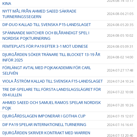
2024-08-14 13:17
KINA
NYTT MÅL FRÅN AHMED SAEED SÄKRADE
2024-08-06 21:05
TURNERINGSSEGERN
DIF-DUO KALLAD TILL SVENSKA P15-LANDSLAGET
2024-08-05 20:35
SPÄNNANDE MATCHER OCH BLÅRANDIGT SPEL I
2024-08-05 10:02
NORDISK POJKTURNERING
FEMTEPLATS FÖR PA19 EFTER 3-1 MOT UDINESE
2024-08-05 09:31
DJURGÅRDEN SÖKER TRÄNARE TILL BLOCKET 13-19 ÅR
2024-08-02 14:00
INFÖR 2025
FÖRLÄNGT AVTAL MED POJKAKADEMIN FÖR CARL
2024-07-27 17:48
SELFVÉN
VIOLA ÅSTRÖM KALLAD TILL SVENSKA F15-LANDSLAGET
2024-07-24 10:24
TRE DIF-SPELARE TILL FÖRSTA LANDSLAGSLÄGRET FÖR
2024-07-22 10:08
09-KULLEN
AHMED SAEED OCH SAMUEL RAMOS SPELAR NORDISK
2024-07-20 10:26
POJK
DJURGÅRDSLAGEN IMPONERAR I GOTHIA CUP
2024-07-19 12:07
DIF PA19 SPELAR INTERNATIONELL TURNERING
2024-07-16 16:41
DJURGÅRDEN SKRIVER KONTRAKT MED WARREN
2024-07-13 20:40