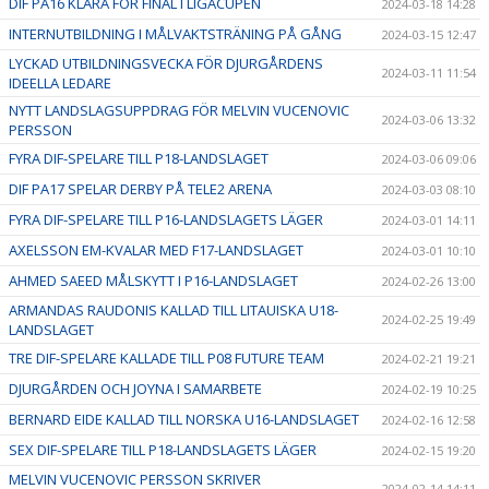
DIF PA16 KLARA FÖR FINAL I LIGACUPEN
2024-03-18 14:28
INTERNUTBILDNING I MÅLVAKTSTRÄNING PÅ GÅNG
2024-03-15 12:47
LYCKAD UTBILDNINGSVECKA FÖR DJURGÅRDENS
2024-03-11 11:54
IDEELLA LEDARE
NYTT LANDSLAGSUPPDRAG FÖR MELVIN VUCENOVIC
2024-03-06 13:32
PERSSON
FYRA DIF-SPELARE TILL P18-LANDSLAGET
2024-03-06 09:06
DIF PA17 SPELAR DERBY PÅ TELE2 ARENA
2024-03-03 08:10
FYRA DIF-SPELARE TILL P16-LANDSLAGETS LÄGER
2024-03-01 14:11
AXELSSON EM-KVALAR MED F17-LANDSLAGET
2024-03-01 10:10
AHMED SAEED MÅLSKYTT I P16-LANDSLAGET
2024-02-26 13:00
ARMANDAS RAUDONIS KALLAD TILL LITAUISKA U18-
2024-02-25 19:49
LANDSLAGET
TRE DIF-SPELARE KALLADE TILL P08 FUTURE TEAM
2024-02-21 19:21
DJURGÅRDEN OCH JOYNA I SAMARBETE
2024-02-19 10:25
BERNARD EIDE KALLAD TILL NORSKA U16-LANDSLAGET
2024-02-16 12:58
SEX DIF-SPELARE TILL P18-LANDSLAGETS LÄGER
2024-02-15 19:20
MELVIN VUCENOVIC PERSSON SKRIVER
2024-02-14 14:11