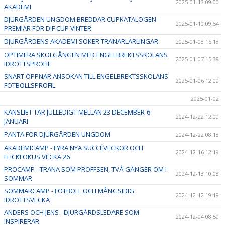
2025-01-13 09:00
AKADEMI
DJURGÅRDEN UNGDOM BREDDAR CUPKATALOGEN –
2025-01-10 09:54
PREMIÄR FÖR DIF CUP VINTER
DJURGÅRDENS AKADEMI SÖKER TRÄNARLÄRLINGAR
2025-01-08 15:18
OPTIMERA SKOLGÅNGEN MED ENGELBREKTSSKOLANS
2025-01-07 15:38
IDROTTSPROFIL
SNART ÖPPNAR ANSÖKAN TILL ENGELBREKTSSKOLANS
2025-01-06 12:00
FOTBOLLSPROFIL
2025-01-02
KANSLIET TAR JULLEDIGT MELLAN 23 DECEMBER-6
2024-12-22 12:00
JANUARI
PANTA FÖR DJURGÅRDEN UNGDOM
2024-12-22 08:18
AKADEMICAMP - FYRA NYA SUCCÉVECKOR OCH
2024-12-16 12:19
FLICKFOKUS VECKA 26
PROCAMP - TRÄNA SOM PROFFSEN, TVÅ GÅNGER OM I
2024-12-13 10:08
SOMMAR
SOMMARCAMP - FOTBOLL OCH MÅNGSIDIG
2024-12-12 19:18
IDROTTSVECKA
ANDERS OCH JENS - DJURGÅRDSLEDARE SOM
2024-12-04 08:50
INSPIRERAR