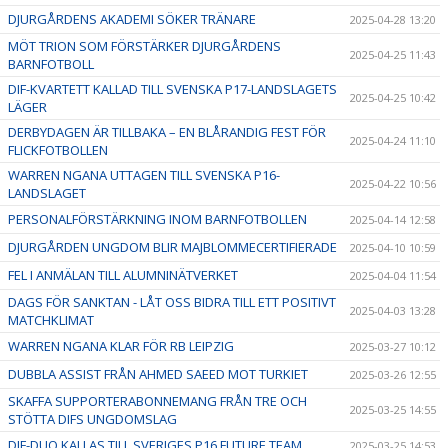
DJURGÅRDENS AKADEMI SÖKER TRÄNARE
2025-04-28 13:20
MÖT TRION SOM FÖRSTÄRKER DJURGÅRDENS
2025-04-25 11:43
BARNFOTBOLL
DIF-KVARTETT KALLAD TILL SVENSKA P17-LANDSLAGETS
2025-04-25 10:42
LÄGER
DERBYDAGEN ÄR TILLBAKA – EN BLÅRANDIG FEST FÖR
2025-04-24 11:10
FLICKFOTBOLLEN
WARREN NGANA UTTAGEN TILL SVENSKA P16-
2025-04-22 10:56
LANDSLAGET
PERSONALFÖRSTÄRKNING INOM BARNFOTBOLLEN
2025-04-14 12:58
DJURGÅRDEN UNGDOM BLIR MAJBLOMMECERTIFIERADE
2025-04-10 10:59
FEL I ANMÄLAN TILL ALUMNINÄTVERKET
2025-04-04 11:54
DAGS FÖR SANKTAN - LÅT OSS BIDRA TILL ETT POSITIVT
2025-04-03 13:28
MATCHKLIMAT
WARREN NGANA KLAR FÖR RB LEIPZIG
2025-03-27 10:12
DUBBLA ASSIST FRÅN AHMED SAEED MOT TURKIET
2025-03-26 12:55
SKAFFA SUPPORTERABONNEMANG FRÅN TRE OCH
2025-03-25 14:55
STÖTTA DIFS UNGDOMSLAG
DIF-DUO KALLAS TILL SVERIGES P16 FUTURE TEAM
2025-03-25 14:53