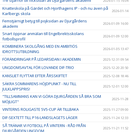
Tre stjärnor till flicksidan av Djurgårdens akademi
2026-01-15 16:04
Knatteskola på Gärdet och Hjorthagens IP - och nu även på
2026-01-14
Karlbergs skola
Femstjärnigt betyg till pojksidan av Djurgårdens
2026-01-09 16:00
akademi
Snart öppnar anmälan till Engelbrektsskolans
2026-01-09 12:00
fotbollsprofil
KOMBINERA SKOLGÅNG MED EN AMBITIÖS
2026-01-05 13:47
IDROTTSUTBILDNING
FÖRÄNDRINGAR PÅ LEDARSIDAN I AKADEMIN
2025-12-31 09:54
UNGDOMSAVTAL FÖR LOVANDE DIF-TRIO
2025-12-20 20:50
KANSLIET FLYTTAR EFTER ÅRSSKIFTET
2025-12-08 18:46
SÄKRA SOMMARENS HÖJDPUNKT - NU TILL
2025-12-01 12:00
JULKLAPPSPRIS!
"TILLSAMMANS KAN VI GÖRA DJURGÅRDEN SÅ BRA SOM
2025-11-28
MÖJLIGT"
VINTERNS ROLIGASTE 5V5-CUP ÄR TILLBAKA
2025-11-27 09:00
DIF-SEXTETT TILL P16-LANDSLAGETS LÄGER
2025-11-24 12:33
SÅ TRÄNAR VI FOTBOLL PÅ VINTERN - RÅD FRÅN
2025-11-21 11:52
DJURGÅRDEN UNGDOM