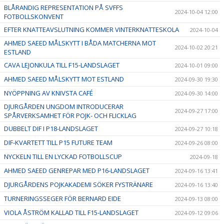
BLÅRANDIG REPRESENTATION PÅ SVFFS
2024-10-04 12:00
FOTBOLLSKONVENT
EFTER KNATTEAVSLUTNING KOMMER VINTERKNATTESKOLA
2024-10-04
AHMED SAEED MÅLSKYTT I BÅDA MATCHERNA MOT
2024-10-02 20:21
ESTLAND
CAVA LEJONKULA TILL F15-LANDSLAGET
2024-10-01 09:00
AHMED SAEED MÅLSKYTT MOT ESTLAND
2024-09-30 19:30
NYÖPPNING AV KNIVSTA CAFÉ
2024-09-30 14:00
DJURGÅRDEN UNGDOM INTRODUCERAR
2024-09-27 17:00
SPÅRVERKSAMHET FÖR POJK- OCH FLICKLAG
DUBBELT DIF I P18-LANDSLAGET
2024-09-27 10:18
DIF-KVARTETT TILL P15 FUTURE TEAM
2024-09-26 08:00
NYCKELN TILL EN LYCKAD FOTBOLLSCUP
2024-09-18
AHMED SAEED GENREPAR MED P16-LANDSLAGET
2024-09-16 13:41
DJURGÅRDENS POJKAKADEMI SÖKER FYSTRÄNARE
2024-09-16 13:40
TURNERINGSSEGER FÖR BERNARD EIDE
2024-09-13 08:00
VIOLA ÅSTRÖM KALLAD TILL F15-LANDSLAGET
2024-09-12 09:06