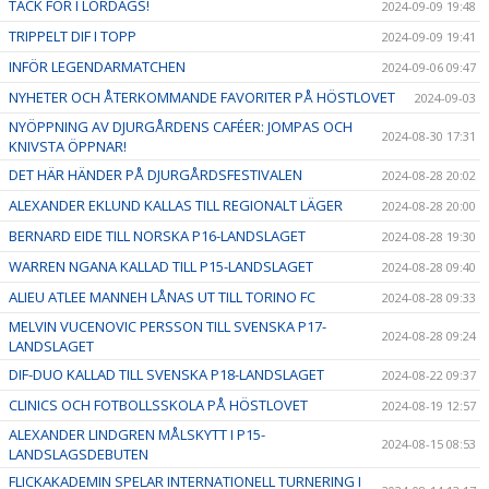
TACK FÖR I LÖRDAGS!
2024-09-09 19:48
TRIPPELT DIF I TOPP
2024-09-09 19:41
INFÖR LEGENDARMATCHEN
2024-09-06 09:47
NYHETER OCH ÅTERKOMMANDE FAVORITER PÅ HÖSTLOVET
2024-09-03
NYÖPPNING AV DJURGÅRDENS CAFÉER: JOMPAS OCH
2024-08-30 17:31
KNIVSTA ÖPPNAR!
DET HÄR HÄNDER PÅ DJURGÅRDSFESTIVALEN
2024-08-28 20:02
ALEXANDER EKLUND KALLAS TILL REGIONALT LÄGER
2024-08-28 20:00
BERNARD EIDE TILL NORSKA P16-LANDSLAGET
2024-08-28 19:30
WARREN NGANA KALLAD TILL P15-LANDSLAGET
2024-08-28 09:40
ALIEU ATLEE MANNEH LÅNAS UT TILL TORINO FC
2024-08-28 09:33
MELVIN VUCENOVIC PERSSON TILL SVENSKA P17-
2024-08-28 09:24
LANDSLAGET
DIF-DUO KALLAD TILL SVENSKA P18-LANDSLAGET
2024-08-22 09:37
CLINICS OCH FOTBOLLSSKOLA PÅ HÖSTLOVET
2024-08-19 12:57
ALEXANDER LINDGREN MÅLSKYTT I P15-
2024-08-15 08:53
LANDSLAGSDEBUTEN
FLICKAKADEMIN SPELAR INTERNATIONELL TURNERING I