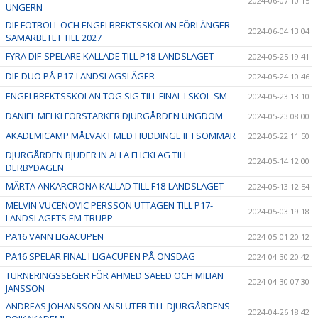
2024-06-07 10:15
UNGERN
DIF FOTBOLL OCH ENGELBREKTSSKOLAN FÖRLÄNGER
2024-06-04 13:04
SAMARBETET TILL 2027
FYRA DIF-SPELARE KALLADE TILL P18-LANDSLAGET
2024-05-25 19:41
DIF-DUO PÅ P17-LANDSLAGSLÄGER
2024-05-24 10:46
ENGELBREKTSSKOLAN TOG SIG TILL FINAL I SKOL-SM
2024-05-23 13:10
DANIEL MELKI FÖRSTÄRKER DJURGÅRDEN UNGDOM
2024-05-23 08:00
AKADEMICAMP MÅLVAKT MED HUDDINGE IF I SOMMAR
2024-05-22 11:50
DJURGÅRDEN BJUDER IN ALLA FLICKLAG TILL
2024-05-14 12:00
DERBYDAGEN
MÄRTA ANKARCRONA KALLAD TILL F18-LANDSLAGET
2024-05-13 12:54
MELVIN VUCENOVIC PERSSON UTTAGEN TILL P17-
2024-05-03 19:18
LANDSLAGETS EM-TRUPP
PA16 VANN LIGACUPEN
2024-05-01 20:12
PA16 SPELAR FINAL I LIGACUPEN PÅ ONSDAG
2024-04-30 20:42
TURNERINGSSEGER FÖR AHMED SAEED OCH MILIAN
2024-04-30 07:30
JANSSON
ANDREAS JOHANSSON ANSLUTER TILL DJURGÅRDENS
2024-04-26 18:42