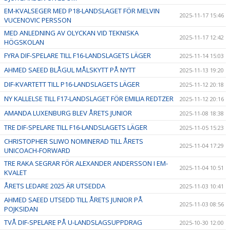
EM-KVALSEGER MED P18-LANDSLAGET FÖR MELVIN
2025-11-17 15:46
VUCENOVIC PERSSON
MED ANLEDNING AV OLYCKAN VID TEKNISKA
2025-11-17 12:42
HÖGSKOLAN
FYRA DIF-SPELARE TILL F16-LANDSLAGETS LÄGER
2025-11-14 15:03
AHMED SAEED BLÅGUL MÅLSKYTT PÅ NYTT
2025-11-13 19:20
DIF-KVARTETT TILL P16-LANDSLAGETS LÄGER
2025-11-12 20:18
NY KALLELSE TILL F17-LANDSLAGET FÖR EMILIA REDTZER
2025-11-12 20:16
AMANDA LUXENBURG BLEV ÅRETS JUNIOR
2025-11-08 18:38
TRE DIF-SPELARE TILL F16-LANDSLAGETS LÄGER
2025-11-05 15:23
CHRISTOPHER SLIWO NOMINERAD TILL ÅRETS
2025-11-04 17:29
UNICOACH-FORWARD
TRE RAKA SEGRAR FÖR ALEXANDER ANDERSSON I EM-
2025-11-04 10:51
KVALET
ÅRETS LEDARE 2025 ÄR UTSEDDA
2025-11-03 10:41
AHMED SAEED UTSEDD TILL ÅRETS JUNIOR PÅ
2025-11-03 08:56
POJKSIDAN
TVÅ DIF-SPELARE PÅ U-LANDSLAGSUPPDRAG
2025-10-30 12:00