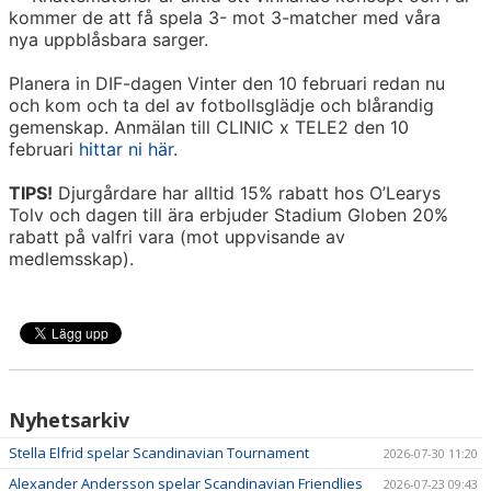
kommer de att få spela 3- mot 3-matcher med våra
nya uppblåsbara sarger.
Planera in DIF-dagen Vinter den 10 februari redan nu
och kom och ta del av fotbollsglädje och blårandig
gemenskap. Anmälan till CLINIC x TELE2 den 10
februari
hittar ni här
.
TIPS!
Djurgårdare har alltid 15% rabatt hos O’Learys
Tolv och dagen till ära erbjuder Stadium Globen 20%
rabatt på valfri vara (mot uppvisande av
medlemsskap).
Nyhetsarkiv
Stella Elfrid spelar Scandinavian Tournament
2026-07-30 11:20
Alexander Andersson spelar Scandinavian Friendlies
2026-07-23 09:43