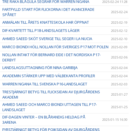
TRE RAKA BLÅGULA SEGRAR FÖR WARREN NGANA
2025-02-24 11:28
FARTFYLLD START FÖR FLICKORNA I DET AVANCERADE
2025-02-24
SPÅRET
ANMÄLAN TILL ÅRETS KNATTESKOLA HAR ÖPPNAT
2025-02-19
DIF-KVARTETT TILL P18-LANDSLAGETS LÄGER
2025-02-12
AHMED SAEED SKÖT SVERIGE TILL SEGER I LA NUCIA
2025-02-10
MARCO BIONDI HÖLL NOLLAN FÖR SVERIGES P17 MOT POLEN
2025-02-09
NOLLAN INTAKT FÖR BERNARD EIDE I DET NORDISKA P17-
2025-02-06
DERBYT
LANDSLAGSUTTAGNING FÖR NINA GARIBIJA
2025-02-04
AKADEMIN STÄRKER UPP MED VÄLBEKANTA PROFILER
2025-02-04
WARREN NGANA TILL SVENSKA P16-LANDSLAGET
2025-02-03
TRESTJÄRNIGT BETYG TILL FLICKSIDAN AV DJURGÅRDENS
2025-01-27
AKADEMI
AHMED SAEED OCH MARCO BIONDI UTTAGEN TILL P17-
2025-01-25
LANDSLAGET
DIF-DAGEN VINTER – EN BLÅRANDIG HELDAG PÅ
2025-01-15 16:30
3ARENA
FYRSTJÄRNIGT BETYG FÖR POJKSIDAN AV DJURGÅRDENS