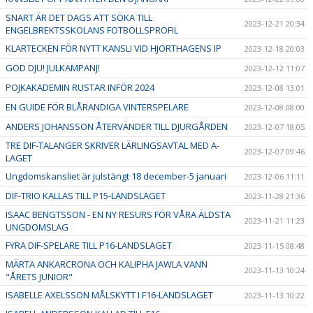
SNART ÄR DET DAGS ATT SÖKA TILL
2023-12-21 20:34
ENGELBREKTSSKOLANS FOTBOLLSPROFIL
KLARTECKEN FÖR NYTT KANSLI VID HJORTHAGENS IP
2023-12-18 20:03
GOD DJU! JULKAMPANJ!
2023-12-12 11:07
POJKAKADEMIN RUSTAR INFÖR 2024
2023-12-08 13:01
EN GUIDE FÖR BLÅRANDIGA VINTERSPELARE
2023-12-08 08:00
ANDERS JOHANSSON ÅTERVÄNDER TILL DJURGÅRDEN
2023-12-07 18:05
TRE DIF-TALANGER SKRIVER LÄRLINGSAVTAL MED A-
2023-12-07 09:46
LAGET
Ungdomskansliet är julstängt 18 december-5 januari
2023-12-06 11:11
DIF-TRIO KALLAS TILL P15-LANDSLAGET
2023-11-28 21:36
ISAAC BENGTSSON - EN NY RESURS FÖR VÅRA ÄLDSTA
2023-11-21 11:23
UNGDOMSLAG
FYRA DIF-SPELARE TILL P16-LANDSLAGET
2023-11-15 08:48
MÄRTA ANKARCRONA OCH KALIPHA JAWLA VANN
2023-11-13 10:24
"ÅRETS JUNIOR"
ISABELLE AXELSSON MÅLSKYTT I F16-LANDSLAGET
2023-11-13 10:22