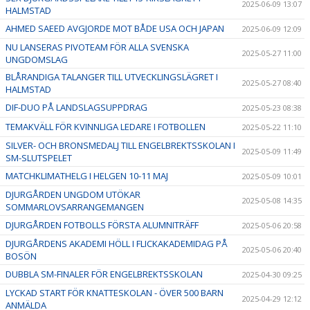
2025-06-09 13:07
HALMSTAD
AHMED SAEED AVGJORDE MOT BÅDE USA OCH JAPAN
2025-06-09 12:09
NU LANSERAS PIVOTEAM FÖR ALLA SVENSKA
2025-05-27 11:00
UNGDOMSLAG
BLÅRANDIGA TALANGER TILL UTVECKLINGSLÄGRET I
2025-05-27 08:40
HALMSTAD
DIF-DUO PÅ LANDSLAGSUPPDRAG
2025-05-23 08:38
TEMAKVÄLL FÖR KVINNLIGA LEDARE I FOTBOLLEN
2025-05-22 11:10
SILVER- OCH BRONSMEDALJ TILL ENGELBREKTSSKOLAN I
2025-05-09 11:49
SM-SLUTSPELET
MATCHKLIMATHELG I HELGEN 10-11 MAJ
2025-05-09 10:01
DJURGÅRDEN UNGDOM UTÖKAR
2025-05-08 14:35
SOMMARLOVSARRANGEMANGEN
DJURGÅRDEN FOTBOLLS FÖRSTA ALUMNITRÄFF
2025-05-06 20:58
DJURGÅRDENS AKADEMI HÖLL I FLICKAKADEMIDAG PÅ
2025-05-06 20:40
BOSÖN
DUBBLA SM-FINALER FÖR ENGELBREKTSSKOLAN
2025-04-30 09:25
LYCKAD START FÖR KNATTESKOLAN - ÖVER 500 BARN
2025-04-29 12:12
ANMÄLDA