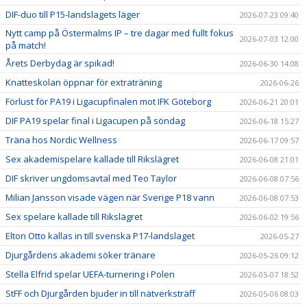
DIF-duo till P15-landslagets läger
2026-07-23 09:40
Nytt camp på Östermalms IP – tre dagar med fullt fokus
2026-07-03 12:00
på match!
Årets Derbydag är spikad!
2026-06-30 14:08
Knatteskolan öppnar för extraträning
2026-06-26
Förlust för PA19 i Ligacupfinalen mot IFK Göteborg
2026-06-21 20:01
DIF PA19 spelar final i Ligacupen på söndag
2026-06-18 15:27
Träna hos Nordic Wellness
2026-06-17 09:57
Sex akademispelare kallade till Rikslägret
2026-06-08 21:01
DIF skriver ungdomsavtal med Teo Taylor
2026-06-08 07:56
Milian Jansson visade vägen när Sverige P18 vann
2026-06-08 07:53
Sex spelare kallade till Rikslägret
2026-06-02 19:56
Elton Otto kallas in till svenska P17-landslaget
2026-05-27
Djurgårdens akademi söker tränare
2026-05-26 09:12
Stella Elfrid spelar UEFA-turnering i Polen
2026-05-07 18:52
StFF och Djurgården bjuder in till nätverksträff
2026-05-06 08:03