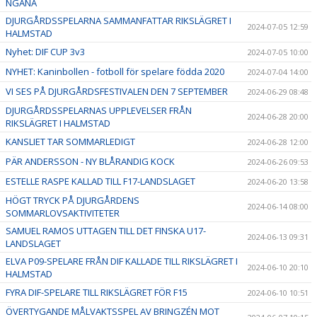
NGANA
DJURGÅRDSSPELARNA SAMMANFATTAR RIKSLÄGRET I
2024-07-05 12:59
HALMSTAD
Nyhet: DIF CUP 3v3
2024-07-05 10:00
NYHET: Kaninbollen - fotboll för spelare födda 2020
2024-07-04 14:00
VI SES PÅ DJURGÅRDSFESTIVALEN DEN 7 SEPTEMBER
2024-06-29 08:48
DJURGÅRDSSPELARNAS UPPLEVELSER FRÅN
2024-06-28 20:00
RIKSLÄGRET I HALMSTAD
KANSLIET TAR SOMMARLEDIGT
2024-06-28 12:00
PÄR ANDERSSON - NY BLÅRANDIG KOCK
2024-06-26 09:53
ESTELLE RASPE KALLAD TILL F17-LANDSLAGET
2024-06-20 13:58
HÖGT TRYCK PÅ DJURGÅRDENS
2024-06-14 08:00
SOMMARLOVSAKTIVITETER
SAMUEL RAMOS UTTAGEN TILL DET FINSKA U17-
2024-06-13 09:31
LANDSLAGET
ELVA P09-SPELARE FRÅN DIF KALLADE TILL RIKSLÄGRET I
2024-06-10 20:10
HALMSTAD
FYRA DIF-SPELARE TILL RIKSLÄGRET FÖR F15
2024-06-10 10:51
ÖVERTYGANDE MÅLVAKTSSPEL AV BRINGZÉN MOT