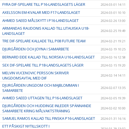
FYRA DIF-SPELARE TILL P16-LANDSLAGETS LÄGER
2024-03-01 14:11
AXELSSON EM-KVALAR MED F17-LANDSLAGET
2024-03-01 10:10
AHMED SAEED MÅLSKYTT I P16-LANDSLAGET
2024-02-26 13:00
ARMANDAS RAUDONIS KALLAD TILL LITAUISKA U18-
2024-02-25 19:49
LANDSLAGET
TRE DIF-SPELARE KALLADE TILL P08 FUTURE TEAM
2024-02-21 19:21
DJURGÅRDEN OCH JOYNA I SAMARBETE
2024-02-19 10:25
BERNARD EIDE KALLAD TILL NORSKA U16-LANDSLAGET
2024-02-16 12:58
SEX DIF-SPELARE TILL P18-LANDSLAGETS LÄGER
2024-02-15 19:20
MELVIN VUCENOVIC PERSSON SKRIVER
2024-02-14 14:11
UNGDOMSAVTAL MED DIF
DJURGÅRDEN UNGDOM OCH MAJBLOMMAN I
2024-02-07 13:35
SAMARBETE
AHMED SAEED UTTAGEN TILL P16-LANDSLAGET
2024-02-05 19:39
DJURGÅRDEN OCH HUDDINGE INLEDER SPÄNNANDE
2024-02-02 10:00
SAMARBETE KRING MÅLVAKTSTRÄNING
SAMUEL RAMOS KALLAD TILL FINSKA P16-LANDSLAGET
2024-01-31 16:16
ETT PÅSKIGT NYTILLSKOTT I
2024-01-29 13:02