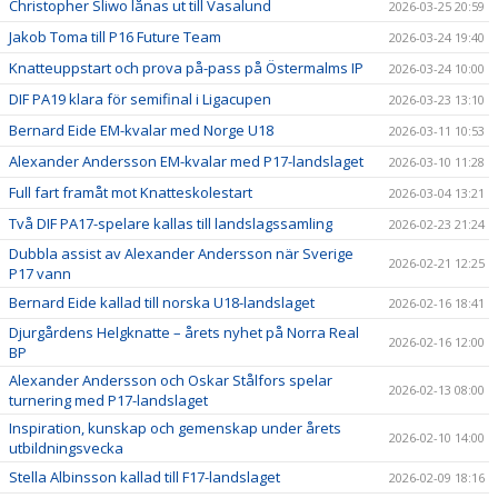
Christopher Sliwo lånas ut till Vasalund
2026-03-25 20:59
Jakob Toma till P16 Future Team
2026-03-24 19:40
Knatteuppstart och prova på-pass på Östermalms IP
2026-03-24 10:00
DIF PA19 klara för semifinal i Ligacupen
2026-03-23 13:10
Bernard Eide EM-kvalar med Norge U18
2026-03-11 10:53
Alexander Andersson EM-kvalar med P17-landslaget
2026-03-10 11:28
Full fart framåt mot Knatteskolestart
2026-03-04 13:21
Två DIF PA17-spelare kallas till landslagssamling
2026-02-23 21:24
Dubbla assist av Alexander Andersson när Sverige
2026-02-21 12:25
P17 vann
Bernard Eide kallad till norska U18-landslaget
2026-02-16 18:41
Djurgårdens Helgknatte – årets nyhet på Norra Real
2026-02-16 12:00
BP
Alexander Andersson och Oskar Stålfors spelar
2026-02-13 08:00
turnering med P17-landslaget
Inspiration, kunskap och gemenskap under årets
2026-02-10 14:00
utbildningsvecka
Stella Albinsson kallad till F17-landslaget
2026-02-09 18:16