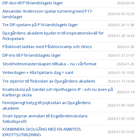
DIF-duo till P18-landslagets läger
2026-02-06
Alexander Andersson spelar turnering med P17-
2026-02-03 12:25
landslaget
Tre DIF-spelare på P16-landslagets läger
2026-01-29 11:58
Djurgårdens akademi bjuder in till inspirationskväll för
2026-01-28 14:26
flickspelare
Påsklovet laddas med Påsklovscamp och clinics
2026-01-28
DIF-trio till F16-landslagets läger
2026-01-21 21:47
Stockholmsmästerskapen tillbaka – nu i vårformat
2026-01-20
Vinterdagen + Alla hjärtans dag = sant
2026-01-19 15:02
Tre stjärnor till flicksidan av Djurgårdens akademi
2026-01-15 16:04
Knatteskola på Gärdet och Hjorthagens IP - och nu även på
2026-01-14
Karlbergs skola
Femstjärnigt betyg till pojksidan av Djurgårdens
2026-01-09 16:00
akademi
Snart öppnar anmälan till Engelbrektsskolans
2026-01-09 12:00
fotbollsprofil
KOMBINERA SKOLGÅNG MED EN AMBITIÖS
2026-01-05 13:47
IDROTTSUTBILDNING