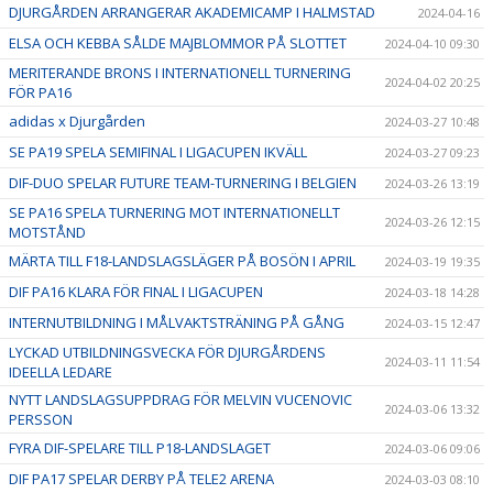
DJURGÅRDEN ARRANGERAR AKADEMICAMP I HALMSTAD
2024-04-16
ELSA OCH KEBBA SÅLDE MAJBLOMMOR PÅ SLOTTET
2024-04-10 09:30
MERITERANDE BRONS I INTERNATIONELL TURNERING
2024-04-02 20:25
FÖR PA16
adidas x Djurgården
2024-03-27 10:48
SE PA19 SPELA SEMIFINAL I LIGACUPEN IKVÄLL
2024-03-27 09:23
DIF-DUO SPELAR FUTURE TEAM-TURNERING I BELGIEN
2024-03-26 13:19
SE PA16 SPELA TURNERING MOT INTERNATIONELLT
2024-03-26 12:15
MOTSTÅND
MÄRTA TILL F18-LANDSLAGSLÄGER PÅ BOSÖN I APRIL
2024-03-19 19:35
DIF PA16 KLARA FÖR FINAL I LIGACUPEN
2024-03-18 14:28
INTERNUTBILDNING I MÅLVAKTSTRÄNING PÅ GÅNG
2024-03-15 12:47
LYCKAD UTBILDNINGSVECKA FÖR DJURGÅRDENS
2024-03-11 11:54
IDEELLA LEDARE
NYTT LANDSLAGSUPPDRAG FÖR MELVIN VUCENOVIC
2024-03-06 13:32
PERSSON
FYRA DIF-SPELARE TILL P18-LANDSLAGET
2024-03-06 09:06
DIF PA17 SPELAR DERBY PÅ TELE2 ARENA
2024-03-03 08:10