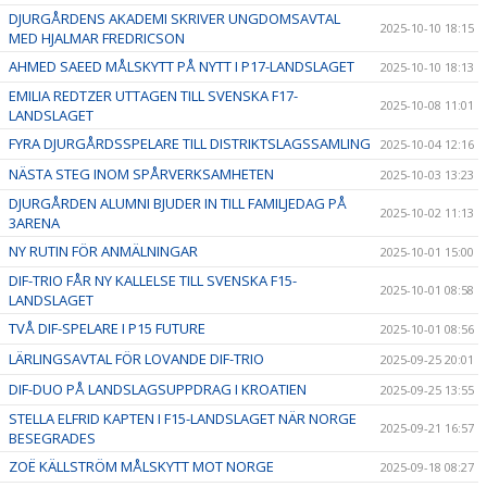
DJURGÅRDENS AKADEMI SKRIVER UNGDOMSAVTAL
2025-10-10 18:15
MED HJALMAR FREDRICSON
AHMED SAEED MÅLSKYTT PÅ NYTT I P17-LANDSLAGET
2025-10-10 18:13
EMILIA REDTZER UTTAGEN TILL SVENSKA F17-
2025-10-08 11:01
LANDSLAGET
FYRA DJURGÅRDSSPELARE TILL DISTRIKTSLAGSSAMLING
2025-10-04 12:16
NÄSTA STEG INOM SPÅRVERKSAMHETEN
2025-10-03 13:23
DJURGÅRDEN ALUMNI BJUDER IN TILL FAMILJEDAG PÅ
2025-10-02 11:13
3ARENA
NY RUTIN FÖR ANMÄLNINGAR
2025-10-01 15:00
DIF-TRIO FÅR NY KALLELSE TILL SVENSKA F15-
2025-10-01 08:58
LANDSLAGET
TVÅ DIF-SPELARE I P15 FUTURE
2025-10-01 08:56
LÄRLINGSAVTAL FÖR LOVANDE DIF-TRIO
2025-09-25 20:01
DIF-DUO PÅ LANDSLAGSUPPDRAG I KROATIEN
2025-09-25 13:55
STELLA ELFRID KAPTEN I F15-LANDSLAGET NÄR NORGE
2025-09-21 16:57
BESEGRADES
ZOË KÄLLSTRÖM MÅLSKYTT MOT NORGE
2025-09-18 08:27