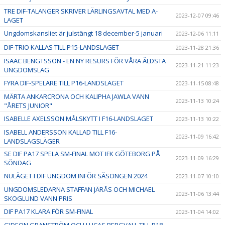
TRE DIF-TALANGER SKRIVER LÄRLINGSAVTAL MED A-
2023-12-07 09:46
LAGET
Ungdomskansliet är julstängt 18 december-5 januari
2023-12-06 11:11
DIF-TRIO KALLAS TILL P15-LANDSLAGET
2023-11-28 21:36
ISAAC BENGTSSON - EN NY RESURS FÖR VÅRA ÄLDSTA
2023-11-21 11:23
UNGDOMSLAG
FYRA DIF-SPELARE TILL P16-LANDSLAGET
2023-11-15 08:48
MÄRTA ANKARCRONA OCH KALIPHA JAWLA VANN
2023-11-13 10:24
"ÅRETS JUNIOR"
ISABELLE AXELSSON MÅLSKYTT I F16-LANDSLAGET
2023-11-13 10:22
ISABELL ANDERSSON KALLAD TILL F16-
2023-11-09 16:42
LANDSLAGSLÄGER
SE DIF PA17 SPELA SM-FINAL MOT IFK GÖTEBORG PÅ
2023-11-09 16:29
SÖNDAG
NULÄGET I DIF UNGDOM INFÖR SÄSONGEN 2024
2023-11-07 10:10
UNGDOMSLEDARNA STAFFAN JÄRÅS OCH MICHAEL
2023-11-06 13:44
SKOGLUND VANN PRIS
DIF PA17 KLARA FÖR SM-FINAL
2023-11-04 14:02
GIDEON GRANSTRÖM OCH LUCAS BERGVALL TILL P18-