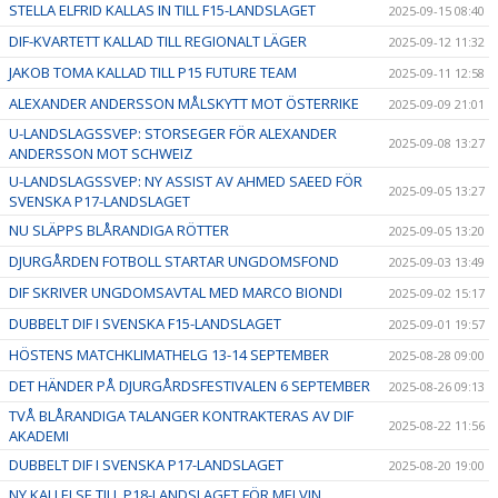
STELLA ELFRID KALLAS IN TILL F15-LANDSLAGET
2025-09-15 08:40
DIF-KVARTETT KALLAD TILL REGIONALT LÄGER
2025-09-12 11:32
JAKOB TOMA KALLAD TILL P15 FUTURE TEAM
2025-09-11 12:58
ALEXANDER ANDERSSON MÅLSKYTT MOT ÖSTERRIKE
2025-09-09 21:01
U-LANDSLAGSSVEP: STORSEGER FÖR ALEXANDER
2025-09-08 13:27
ANDERSSON MOT SCHWEIZ
U-LANDSLAGSSVEP: NY ASSIST AV AHMED SAEED FÖR
2025-09-05 13:27
SVENSKA P17-LANDSLAGET
NU SLÄPPS BLÅRANDIGA RÖTTER
2025-09-05 13:20
DJURGÅRDEN FOTBOLL STARTAR UNGDOMSFOND
2025-09-03 13:49
DIF SKRIVER UNGDOMSAVTAL MED MARCO BIONDI
2025-09-02 15:17
DUBBELT DIF I SVENSKA F15-LANDSLAGET
2025-09-01 19:57
HÖSTENS MATCHKLIMATHELG 13-14 SEPTEMBER
2025-08-28 09:00
DET HÄNDER PÅ DJURGÅRDSFESTIVALEN 6 SEPTEMBER
2025-08-26 09:13
TVÅ BLÅRANDIGA TALANGER KONTRAKTERAS AV DIF
2025-08-22 11:56
AKADEMI
DUBBELT DIF I SVENSKA P17-LANDSLAGET
2025-08-20 19:00
NY KALLELSE TILL P18-LANDSLAGET FÖR MELVIN