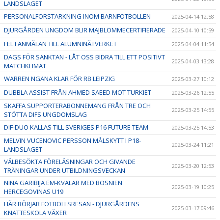
LANDSLAGET
PERSONALFÖRSTÄRKNING INOM BARNFOTBOLLEN
2025-04-14 12:58
DJURGÅRDEN UNGDOM BLIR MAJBLOMMECERTIFIERADE
2025-04-10 10:59
FEL I ANMÄLAN TILL ALUMNINÄTVERKET
2025-04-04 11:54
DAGS FÖR SANKTAN - LÅT OSS BIDRA TILL ETT POSITIVT
2025-04-03 13:28
MATCHKLIMAT
WARREN NGANA KLAR FÖR RB LEIPZIG
2025-03-27 10:12
DUBBLA ASSIST FRÅN AHMED SAEED MOT TURKIET
2025-03-26 12:55
SKAFFA SUPPORTERABONNEMANG FRÅN TRE OCH
2025-03-25 14:55
STÖTTA DIFS UNGDOMSLAG
DIF-DUO KALLAS TILL SVERIGES P16 FUTURE TEAM
2025-03-25 14:53
MELVIN VUCENOVIC PERSSON MÅLSKYTT I P18-
2025-03-24 11:21
LANDSLAGET
VÄLBESÖKTA FÖRELÄSNINGAR OCH GIVANDE
2025-03-20 12:53
TRÄNINGAR UNDER UTBILDNINGSVECKAN
NINA GARIBIJA EM-KVALAR MED BOSNIEN
2025-03-19 10:25
HERCEGOVINAS U19
HÄR BÖRJAR FOTBOLLSRESAN - DJURGÅRDENS
2025-03-17 09:46
KNATTESKOLA VÄXER