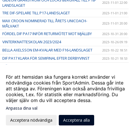
2023-11-01 22:00
LANDSLAGET
TRE DIF-SPELARE TILL P17-LANDSLAGET
2023-11-01 21:00
MAX CROON NOMINERAD TILL ÅRETS UNICOACH-
2023-11-01 20:00
MÅLVAKT
FÖRDEL DIF PA17 INFÖR RETURMÖTET MOT MJÄLLBY
2023-10-31 20:00
VINTERKNATTESKOLAN 2023/2024
2023-10-26 09:19
BELLA AXELSSON EM-KVALAR MED F16-LANDSLAGET
2023-10-22 18:51
DIF PA17 KLARA FÖR SEMIFINAL EFTER DERBYVINST
2023-10-21 18:53
HÖSTLOVSAKTIVITETER - vecka 44
2023-10-10 16:30
TVÅ DIF-SPELARE TILL P15-LANDSLAGET FUTURE TEAM
2023-10-09 18:55
För att hemsidan ska fungera korrekt använder vi
nödvändiga cookies från SportAdmin. Dessa går inte
DJURGÅRDSFESTIVALEN 9 SEPTEMBER
2023-09-08 19:16
att stänga av. Föreningen kan också använda frivilliga
Stockholmsmästerskapen firar 20 år
2023-08-17 19:17
cookies, t.ex. för statistik eller marknadsföring. Du
väljer själv om du vill acceptera dessa.
Anpassa dina val
Cookie-
Gå till
inställningar
Webbversion
Acceptera nödvändiga
Acceptera alla