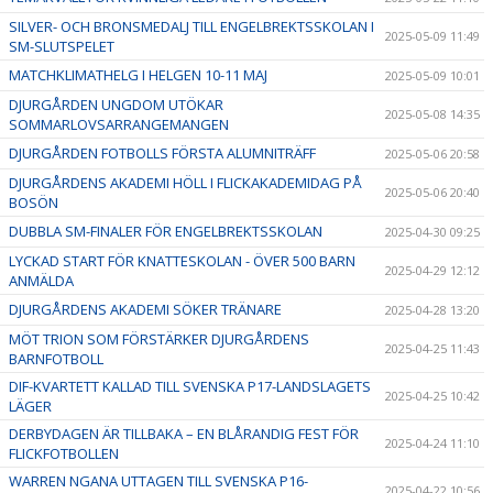
SILVER- OCH BRONSMEDALJ TILL ENGELBREKTSSKOLAN I
2025-05-09 11:49
SM-SLUTSPELET
MATCHKLIMATHELG I HELGEN 10-11 MAJ
2025-05-09 10:01
DJURGÅRDEN UNGDOM UTÖKAR
2025-05-08 14:35
SOMMARLOVSARRANGEMANGEN
DJURGÅRDEN FOTBOLLS FÖRSTA ALUMNITRÄFF
2025-05-06 20:58
DJURGÅRDENS AKADEMI HÖLL I FLICKAKADEMIDAG PÅ
2025-05-06 20:40
BOSÖN
DUBBLA SM-FINALER FÖR ENGELBREKTSSKOLAN
2025-04-30 09:25
LYCKAD START FÖR KNATTESKOLAN - ÖVER 500 BARN
2025-04-29 12:12
ANMÄLDA
DJURGÅRDENS AKADEMI SÖKER TRÄNARE
2025-04-28 13:20
MÖT TRION SOM FÖRSTÄRKER DJURGÅRDENS
2025-04-25 11:43
BARNFOTBOLL
DIF-KVARTETT KALLAD TILL SVENSKA P17-LANDSLAGETS
2025-04-25 10:42
LÄGER
DERBYDAGEN ÄR TILLBAKA – EN BLÅRANDIG FEST FÖR
2025-04-24 11:10
FLICKFOTBOLLEN
WARREN NGANA UTTAGEN TILL SVENSKA P16-
2025-04-22 10:56