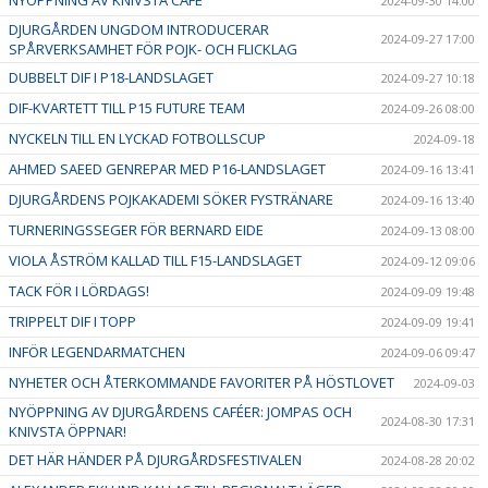
2024-09-30 14:00
DJURGÅRDEN UNGDOM INTRODUCERAR
2024-09-27 17:00
SPÅRVERKSAMHET FÖR POJK- OCH FLICKLAG
DUBBELT DIF I P18-LANDSLAGET
2024-09-27 10:18
DIF-KVARTETT TILL P15 FUTURE TEAM
2024-09-26 08:00
NYCKELN TILL EN LYCKAD FOTBOLLSCUP
2024-09-18
AHMED SAEED GENREPAR MED P16-LANDSLAGET
2024-09-16 13:41
DJURGÅRDENS POJKAKADEMI SÖKER FYSTRÄNARE
2024-09-16 13:40
TURNERINGSSEGER FÖR BERNARD EIDE
2024-09-13 08:00
VIOLA ÅSTRÖM KALLAD TILL F15-LANDSLAGET
2024-09-12 09:06
TACK FÖR I LÖRDAGS!
2024-09-09 19:48
TRIPPELT DIF I TOPP
2024-09-09 19:41
INFÖR LEGENDARMATCHEN
2024-09-06 09:47
NYHETER OCH ÅTERKOMMANDE FAVORITER PÅ HÖSTLOVET
2024-09-03
NYÖPPNING AV DJURGÅRDENS CAFÉER: JOMPAS OCH
2024-08-30 17:31
KNIVSTA ÖPPNAR!
DET HÄR HÄNDER PÅ DJURGÅRDSFESTIVALEN
2024-08-28 20:02