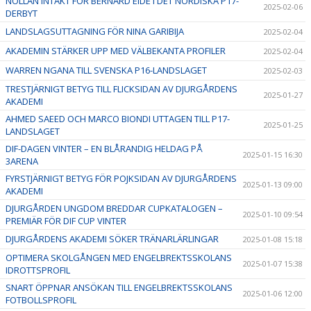
NOLLAN INTAKT FÖR BERNARD EIDE I DET NORDISKA P17-
2025-02-06
DERBYT
LANDSLAGSUTTAGNING FÖR NINA GARIBIJA
2025-02-04
AKADEMIN STÄRKER UPP MED VÄLBEKANTA PROFILER
2025-02-04
WARREN NGANA TILL SVENSKA P16-LANDSLAGET
2025-02-03
TRESTJÄRNIGT BETYG TILL FLICKSIDAN AV DJURGÅRDENS
2025-01-27
AKADEMI
AHMED SAEED OCH MARCO BIONDI UTTAGEN TILL P17-
2025-01-25
LANDSLAGET
DIF-DAGEN VINTER – EN BLÅRANDIG HELDAG PÅ
2025-01-15 16:30
3ARENA
FYRSTJÄRNIGT BETYG FÖR POJKSIDAN AV DJURGÅRDENS
2025-01-13 09:00
AKADEMI
DJURGÅRDEN UNGDOM BREDDAR CUPKATALOGEN –
2025-01-10 09:54
PREMIÄR FÖR DIF CUP VINTER
DJURGÅRDENS AKADEMI SÖKER TRÄNARLÄRLINGAR
2025-01-08 15:18
OPTIMERA SKOLGÅNGEN MED ENGELBREKTSSKOLANS
2025-01-07 15:38
IDROTTSPROFIL
SNART ÖPPNAR ANSÖKAN TILL ENGELBREKTSSKOLANS
2025-01-06 12:00
FOTBOLLSPROFIL