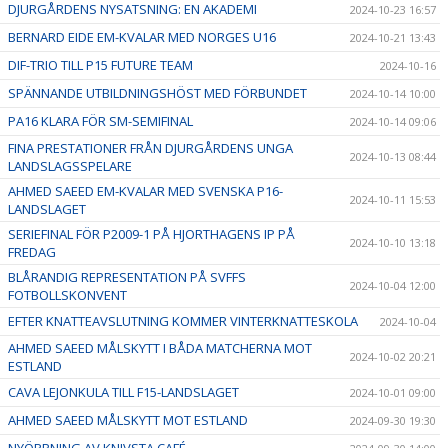
DJURGÅRDENS NYSATSNING: EN AKADEMI
2024-10-23 16:57
BERNARD EIDE EM-KVALAR MED NORGES U16
2024-10-21 13:43
DIF-TRIO TILL P15 FUTURE TEAM
2024-10-16
SPÄNNANDE UTBILDNINGSHÖST MED FÖRBUNDET
2024-10-14 10:00
PA16 KLARA FÖR SM-SEMIFINAL
2024-10-14 09:06
FINA PRESTATIONER FRÅN DJURGÅRDENS UNGA
2024-10-13 08:44
LANDSLAGSSPELARE
AHMED SAEED EM-KVALAR MED SVENSKA P16-
2024-10-11 15:53
LANDSLAGET
SERIEFINAL FÖR P2009-1 PÅ HJORTHAGENS IP PÅ
2024-10-10 13:18
FREDAG
BLÅRANDIG REPRESENTATION PÅ SVFFS
2024-10-04 12:00
FOTBOLLSKONVENT
EFTER KNATTEAVSLUTNING KOMMER VINTERKNATTESKOLA
2024-10-04
AHMED SAEED MÅLSKYTT I BÅDA MATCHERNA MOT
2024-10-02 20:21
ESTLAND
CAVA LEJONKULA TILL F15-LANDSLAGET
2024-10-01 09:00
AHMED SAEED MÅLSKYTT MOT ESTLAND
2024-09-30 19:30
NYÖPPNING AV KNIVSTA CAFÉ