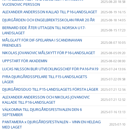
2025-08-20 18:58
VUCENOVIC PERSSON
ALEXANDER ANDERSSON KALLAD TILL P16-LANDSLAGET
2025-08-19 16:15
DJURGÅRDEN OCH ENGELBREKTSSKOLAN FIRAR 20 ÅR
2025-08-18 14:05
BERNARD EIDE ÅTER UTTAGEN TILL NORSKA U17-
2025-08-15 17:23
LANDSLAGET
MÅLGLATT FÖR DIF-SPELARNA I SCANDINAVIAN
2025-08-07 10:05
FRIENDLIES
NIKOLAS JOVANOVIC MÅLSKYTT FÖR P16-LANDSLAGET
2025-08-05 09:20
UPPSTART FÖR AKADEMIN
2025-08-02 08:00
LUCAS NILSSON BLIR UTVECKLINGSCHEF FÖR PA16-PA19
2025-07-24 13:06
FYRA DJURGÅRDSSPELARE TILL F15-LANDSLAGETS
2025-07-22 09:58
LÄGER
DJURGÅRDSDUO TILL P15-LANDSLAGETS FÖRSTA LÄGER
2025-07-21 12:56
ALEXANDER ANDERSSON OCH NIKOLAS JOVANOVIC
2025-07-21 12:52
KALLADE TILL P16-LANDSLAGET
VÄLKOMNA TILL DJURGÅRDSFESTIVALEN DEN 6
2025-07-16 13:13
SEPTEMBER
PANTAMERA x DJURGÅRDSFESTIVALEN – VINN EN HELDAG
2025-07-10
MED LAGET