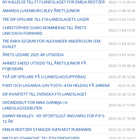
NY KALLELSE TILL F17-LANDSLAGET FÖR EMILIA REDTZER
2025-11-12 20:16
AMANDA LUXENBURG BLEV ÅRETS JUNIOR
2025-11-08 18:38
TRE DIF-SPELARE TILL F16-LANDSLAGETS LÄGER
2025-11-05 15:23
CHRISTOPHER SLIWO NOMINERAD TILL ÅRETS
2025-11-04 17:29
UNICOACH-FORWARD
TRE RAKA SEGRAR FÖR ALEXANDER ANDERSSON I EM-
2025-11-04 10:51
KVALET
ÅRETS LEDARE 2025 ÄR UTSEDDA
2025-11-03 10:41
AHMED SAEED UTSEDD TILL ÅRETS JUNIOR PÅ
2025-11-03 08:56
POJKSIDAN
TVÅ DIF-SPELARE PÅ U-LANDSLAGSUPPDRAG
2025-10-30 12:00
PANT OCH LAGANDA GAV P2015–4 EN HELDAG PÅ 3ARENA
2025-10-29
DIF-KVARTETT TILL SVENSKA F15-LANDSLAGET
2025-10-28 12:54
DRÖMDEBUT FÖR NINA GARIBIJA I A-
2025-10-27 11:00
LANDSLAGSDEBUTEN
DANNY WHALLEY - NY SPORTSLIGT ANSVARIG FÖR P/F 5-
2025-10-27 10:44
12 ÅR
EMILIA REDTZER STÄNGDE IGEN MOT RUMÄNIEN
2025-10-27 09:20
NIKOLAS JOVANOVIC TILL PSV EINDHOVEN
2025-10-23 14:17