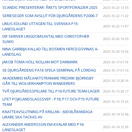
SCANDIC PRESENTERAR: ÅRETS SPORTFÖRÄLDER 2025
2025-10-23 13:55
SERIESEGER SOM AVSLUT FÖR DJURGÅRDENS P2006-7
2025-10-22 11:22
LINUS EDLUND UTTAGEN TILL SVENSKA P15-
2025-10-22 11:07
LANDSLAGET
DIF SKRIVER UNGDOMSAVTAL MED CHRISTOPHER
2025-10-20 16:55
SLIWO
NINA GARIBIJA KALLAD TILL BOSNIEN HERCEGOVINAS A-
2025-10-20 16:53
LANDSLAG
JAKOB TOMA HÖLL NOLLAN MOT DANMARK
2025-10-17 07:19
SE DJURGÅRDENS PA16 SPELA SEMIFINAL PÅ LÖRDAG
2025-10-17 07:16
AKADEMINS MÅLVAKTSTRÄNARE FREDRIK BJÖRNSBY
2025-10-15 20:19
GÅR TILL WOLVERHAMPTON WANDERERS
TVÅ DJURGÅRDSSPELARE TILL P16 FUTURE TEAM-LÄGER
2025-10-15 20:17
LITET POJKLANDSLAGSSVEP - P18, P17 OCH P15 FUTURE
2025-10-15 13:23
TEAM
KNATTEAVSLUTNING PÅ KRILLAN - 600 BLÅRANDIGA
2025-10-14 12:46
LIRARE SKA TACKAS AV
ALEXANDER ANDERSSON EM-KVALAR MED P16-
2025-10-14 12:30
LANDSLAGET