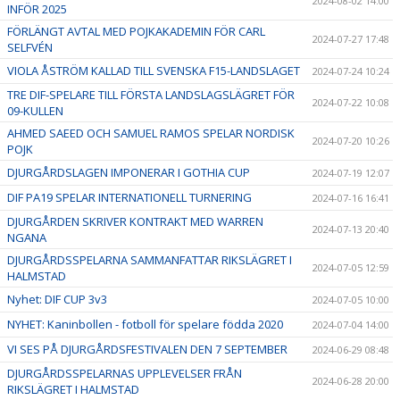
2024-08-02 14:00
INFÖR 2025
FÖRLÄNGT AVTAL MED POJKAKADEMIN FÖR CARL
2024-07-27 17:48
SELFVÉN
VIOLA ÅSTRÖM KALLAD TILL SVENSKA F15-LANDSLAGET
2024-07-24 10:24
TRE DIF-SPELARE TILL FÖRSTA LANDSLAGSLÄGRET FÖR
2024-07-22 10:08
09-KULLEN
AHMED SAEED OCH SAMUEL RAMOS SPELAR NORDISK
2024-07-20 10:26
POJK
DJURGÅRDSLAGEN IMPONERAR I GOTHIA CUP
2024-07-19 12:07
DIF PA19 SPELAR INTERNATIONELL TURNERING
2024-07-16 16:41
DJURGÅRDEN SKRIVER KONTRAKT MED WARREN
2024-07-13 20:40
NGANA
DJURGÅRDSSPELARNA SAMMANFATTAR RIKSLÄGRET I
2024-07-05 12:59
HALMSTAD
Nyhet: DIF CUP 3v3
2024-07-05 10:00
NYHET: Kaninbollen - fotboll för spelare födda 2020
2024-07-04 14:00
VI SES PÅ DJURGÅRDSFESTIVALEN DEN 7 SEPTEMBER
2024-06-29 08:48
DJURGÅRDSSPELARNAS UPPLEVELSER FRÅN
2024-06-28 20:00
RIKSLÄGRET I HALMSTAD