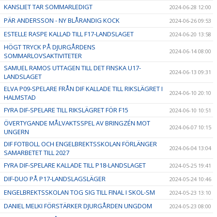
KANSLIET TAR SOMMARLEDIGT
2024-06-28 12:00
PÄR ANDERSSON - NY BLÅRANDIG KOCK
2024-06-26 09:53
ESTELLE RASPE KALLAD TILL F17-LANDSLAGET
2024-06-20 13:58
HÖGT TRYCK PÅ DJURGÅRDENS
2024-06-14 08:00
SOMMARLOVSAKTIVITETER
SAMUEL RAMOS UTTAGEN TILL DET FINSKA U17-
2024-06-13 09:31
LANDSLAGET
ELVA P09-SPELARE FRÅN DIF KALLADE TILL RIKSLÄGRET I
2024-06-10 20:10
HALMSTAD
FYRA DIF-SPELARE TILL RIKSLÄGRET FÖR F15
2024-06-10 10:51
ÖVERTYGANDE MÅLVAKTSSPEL AV BRINGZÉN MOT
2024-06-07 10:15
UNGERN
DIF FOTBOLL OCH ENGELBREKTSSKOLAN FÖRLÄNGER
2024-06-04 13:04
SAMARBETET TILL 2027
FYRA DIF-SPELARE KALLADE TILL P18-LANDSLAGET
2024-05-25 19:41
DIF-DUO PÅ P17-LANDSLAGSLÄGER
2024-05-24 10:46
ENGELBREKTSSKOLAN TOG SIG TILL FINAL I SKOL-SM
2024-05-23 13:10
DANIEL MELKI FÖRSTÄRKER DJURGÅRDEN UNGDOM
2024-05-23 08:00