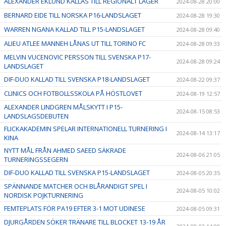
ALEXANDER EKLUND KALLAS TILL REGIONALT LÄGER
2024-08-28 20:00
BERNARD EIDE TILL NORSKA P16-LANDSLAGET
2024-08-28 19:30
WARREN NGANA KALLAD TILL P15-LANDSLAGET
2024-08-28 09:40
ALIEU ATLEE MANNEH LÅNAS UT TILL TORINO FC
2024-08-28 09:33
MELVIN VUCENOVIC PERSSON TILL SVENSKA P17-
2024-08-28 09:24
LANDSLAGET
DIF-DUO KALLAD TILL SVENSKA P18-LANDSLAGET
2024-08-22 09:37
CLINICS OCH FOTBOLLSSKOLA PÅ HÖSTLOVET
2024-08-19 12:57
ALEXANDER LINDGREN MÅLSKYTT I P15-
2024-08-15 08:53
LANDSLAGSDEBUTEN
FLICKAKADEMIN SPELAR INTERNATIONELL TURNERING I
2024-08-14 13:17
KINA
NYTT MÅL FRÅN AHMED SAEED SÄKRADE
2024-08-06 21:05
TURNERINGSSEGERN
DIF-DUO KALLAD TILL SVENSKA P15-LANDSLAGET
2024-08-05 20:35
SPÄNNANDE MATCHER OCH BLÅRANDIGT SPEL I
2024-08-05 10:02
NORDISK POJKTURNERING
FEMTEPLATS FÖR PA19 EFTER 3-1 MOT UDINESE
2024-08-05 09:31
DJURGÅRDEN SÖKER TRÄNARE TILL BLOCKET 13-19 ÅR