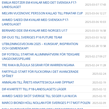
EMILIA REDTZER EM-KVALAR MED DET SVENSKA F17-
2025-03-07 17:43
LANDSLAGET
MELVIN VUCENOVIC PERSSON KALLAD TILL PINATAR CUP
2025-03-06 12:27
AHMED SAEED EM-KVALAR MED SVENSKA P17-
2025-03-06 10:03
LANDSLAGET
BERNARD EIDE EM-KVALAR MED NORGES U17
2025-03-03 16:58
DIF-DUO TILL SVERIGES P16 FUTURE TEAM
2025-03-03 16:52
UTBILDNINGSVECKAN 2025 – KUNSKAP, INSPIRATION
2025-02-28 13:58
OCH GEMENSKAP!
DIF FOTBOLL STARTAR ALUMNINÄTVERK FÖR TIDIGARE
2025-02-27 09:27
UNGDOMSSPELARE
TRE RAKA BLÅGULA SEGRAR FÖR WARREN NGANA
2025-02-24 11:28
FARTFYLLD START FÖR FLICKORNA I DET AVANCERADE
2025-02-24
SPÅRET
ANMÄLAN TILL ÅRETS KNATTESKOLA HAR ÖPPNAT
2025-02-19
DIF-KVARTETT TILL P18-LANDSLAGETS LÄGER
2025-02-12
AHMED SAEED SKÖT SVERIGE TILL SEGER I LA NUCIA
2025-02-10
MARCO BIONDI HÖLL NOLLAN FÖR SVERIGES P17 MOT POLEN
2025-02-09