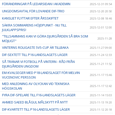
FÖRÄNDRINGAR PÅ LEDARSIDAN I AKADEMIN
2025-12-31 09:54
UNGDOMSAVTAL FÖR LOVANDE DIF-TRIO
2025-12-20 20:50
KANSLIET FLYTTAR EFTER ÅRSSKIFTET
2025-12-08 18:46
SÄKRA SOMMARENS HÖJDPUNKT - NU TILL
2025-12-01 12:00
JULKLAPPSPRIS!
"TILLSAMMANS KAN VI GÖRA DJURGÅRDEN SÅ BRA SOM
2025-11-28
MÖJLIGT"
VINTERNS ROLIGASTE 5V5-CUP ÄR TILLBAKA
2025-11-27 09:00
DIF-SEXTETT TILL P16-LANDSLAGETS LÄGER
2025-11-24 12:33
SÅ TRÄNAR VI FOTBOLL PÅ VINTERN - RÅD FRÅN
2025-11-21 11:52
DJURGÅRDEN UNGDOM
EM-KVALSEGER MED P18-LANDSLAGET FÖR MELVIN
2025-11-17 15:46
VUCENOVIC PERSSON
MED ANLEDNING AV OLYCKAN VID TEKNISKA
2025-11-17 12:42
HÖGSKOLAN
FYRA DIF-SPELARE TILL F16-LANDSLAGETS LÄGER
2025-11-14 15:03
AHMED SAEED BLÅGUL MÅLSKYTT PÅ NYTT
2025-11-13 19:20
DIF-KVARTETT TILL P16-LANDSLAGETS LÄGER
2025-11-12 20:18