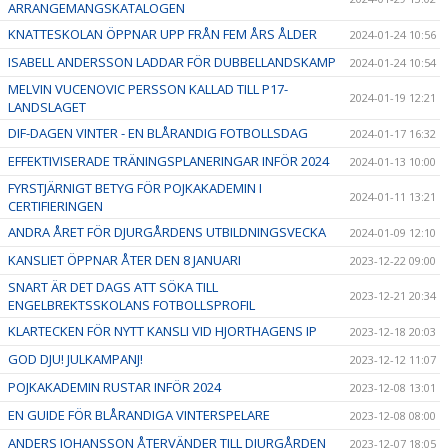
ARRANGEMANGSKATALOGEN
KNATTESKOLAN ÖPPNAR UPP FRÅN FEM ÅRS ÅLDER
2024-01-24 10:56
ISABELL ANDERSSON LADDAR FÖR DUBBELLANDSKAMP
2024-01-24 10:54
MELVIN VUCENOVIC PERSSON KALLAD TILL P17-
2024-01-19 12:21
LANDSLAGET
DIF-DAGEN VINTER - EN BLÅRANDIG FOTBOLLSDAG
2024-01-17 16:32
EFFEKTIVISERADE TRÄNINGSPLANERINGAR INFÖR 2024
2024-01-13 10:00
FYRSTJÄRNIGT BETYG FÖR POJKAKADEMIN I
2024-01-11 13:21
CERTIFIERINGEN
ANDRA ÅRET FÖR DJURGÅRDENS UTBILDNINGSVECKA
2024-01-09 12:10
KANSLIET ÖPPNAR ÅTER DEN 8 JANUARI
2023-12-22 09:00
SNART ÄR DET DAGS ATT SÖKA TILL
2023-12-21 20:34
ENGELBREKTSSKOLANS FOTBOLLSPROFIL
KLARTECKEN FÖR NYTT KANSLI VID HJORTHAGENS IP
2023-12-18 20:03
GOD DJU! JULKAMPANJ!
2023-12-12 11:07
POJKAKADEMIN RUSTAR INFÖR 2024
2023-12-08 13:01
EN GUIDE FÖR BLÅRANDIGA VINTERSPELARE
2023-12-08 08:00
ANDERS JOHANSSON ÅTERVÄNDER TILL DJURGÅRDEN
2023-12-07 18:05