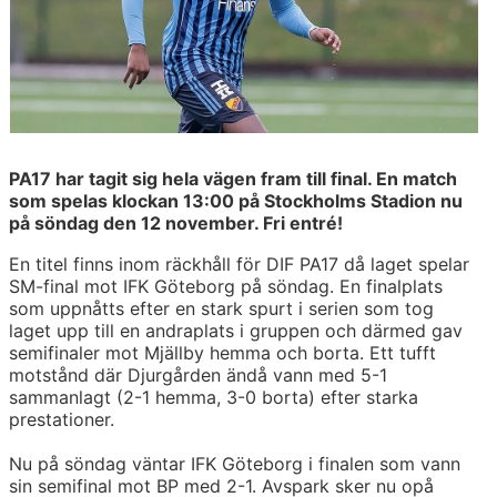
PA17 har tagit sig hela vägen fram till final. En match
som spelas klockan 13:00 på Stockholms Stadion nu
på söndag den 12 november. Fri entré!
En titel finns inom räckhåll för DIF PA17 då laget spelar
SM-final mot IFK Göteborg på söndag. En finalplats
som uppnåtts efter en stark spurt i serien som tog
laget upp till en andraplats i gruppen och därmed gav
semifinaler mot Mjällby hemma och borta. Ett tufft
motstånd där Djurgården ändå vann med 5-1
sammanlagt (2-1 hemma, 3-0 borta) efter starka
prestationer.
Nu på söndag väntar IFK Göteborg i finalen som vann
sin semifinal mot BP med 2-1. Avspark sker nu opå