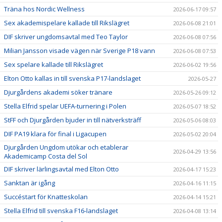
Träna hos Nordic Wellness
2026-06-17 09:57
Sex akademispelare kallade till Rikslägret
2026-06-08 21:01
DIF skriver ungdomsavtal med Teo Taylor
2026-06-08 07:56
Milian Jansson visade vägen när Sverige P18 vann
2026-06-08 07:53
Sex spelare kallade till Rikslägret
2026-06-02 19:56
Elton Otto kallas in till svenska P17-landslaget
2026-05-27
Djurgårdens akademi söker tränare
2026-05-26 09:12
Stella Elfrid spelar UEFA-turnering i Polen
2026-05-07 18:52
StFF och Djurgården bjuder in till nätverksträff
2026-05-06 08:03
DIF PA19 klara för final i Ligacupen
2026-05-02 20:04
Djurgården Ungdom utökar och etablerar
2026-04-29 13:56
Akademicamp Costa del Sol
DIF skriver lärlingsavtal med Elton Otto
2026-04-17 15:23
Sanktan är igång
2026-04-16 11:15
Succéstart för Knatteskolan
2026-04-14 15:21
Stella Elfrid till svenska F16-landslaget
2026-04-08 13:14