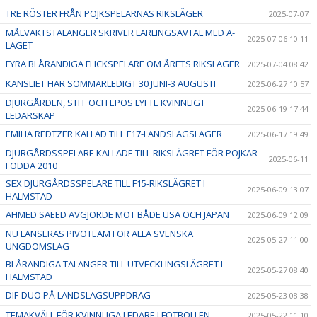
TRE RÖSTER FRÅN POJKSPELARNAS RIKSLÄGER
2025-07-07
MÅLVAKTSTALANGER SKRIVER LÄRLINGSAVTAL MED A-
2025-07-06 10:11
LAGET
FYRA BLÅRANDIGA FLICKSPELARE OM ÅRETS RIKSLÄGER
2025-07-04 08:42
KANSLIET HAR SOMMARLEDIGT 30 JUNI-3 AUGUSTI
2025-06-27 10:57
DJURGÅRDEN, STFF OCH EPOS LYFTE KVINNLIGT
2025-06-19 17:44
LEDARSKAP
EMILIA REDTZER KALLAD TILL F17-LANDSLAGSLÄGER
2025-06-17 19:49
DJURGÅRDSSPELARE KALLADE TILL RIKSLÄGRET FÖR POJKAR
2025-06-11
FÖDDA 2010
SEX DJURGÅRDSSPELARE TILL F15-RIKSLÄGRET I
2025-06-09 13:07
HALMSTAD
AHMED SAEED AVGJORDE MOT BÅDE USA OCH JAPAN
2025-06-09 12:09
NU LANSERAS PIVOTEAM FÖR ALLA SVENSKA
2025-05-27 11:00
UNGDOMSLAG
BLÅRANDIGA TALANGER TILL UTVECKLINGSLÄGRET I
2025-05-27 08:40
HALMSTAD
DIF-DUO PÅ LANDSLAGSUPPDRAG
2025-05-23 08:38
TEMAKVÄLL FÖR KVINNLIGA LEDARE I FOTBOLLEN
2025-05-22 11:10