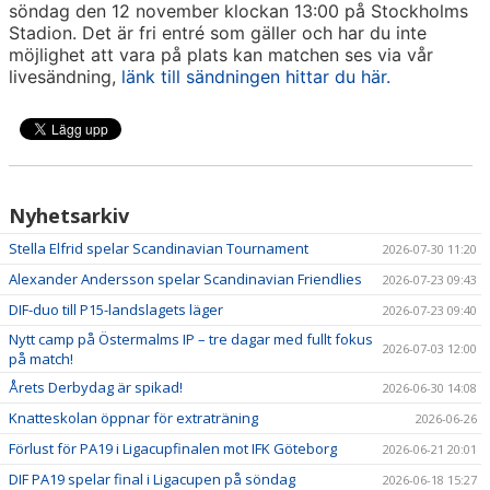
söndag den 12 november klockan 13:00 på Stockholms
Stadion. Det är fri entré som gäller och har du inte
möjlighet att vara på plats kan matchen ses via vår
livesändning,
länk till sändningen hittar du här.
Nyhetsarkiv
Stella Elfrid spelar Scandinavian Tournament
2026-07-30 11:20
Alexander Andersson spelar Scandinavian Friendlies
2026-07-23 09:43
DIF-duo till P15-landslagets läger
2026-07-23 09:40
Nytt camp på Östermalms IP – tre dagar med fullt fokus
2026-07-03 12:00
på match!
Årets Derbydag är spikad!
2026-06-30 14:08
Knatteskolan öppnar för extraträning
2026-06-26
Förlust för PA19 i Ligacupfinalen mot IFK Göteborg
2026-06-21 20:01
DIF PA19 spelar final i Ligacupen på söndag
2026-06-18 15:27