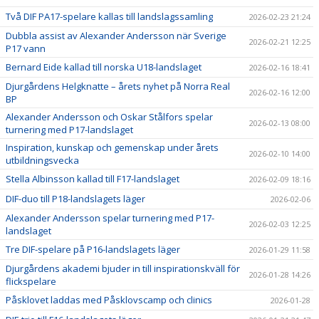
Två DIF PA17-spelare kallas till landslagssamling
2026-02-23 21:24
Dubbla assist av Alexander Andersson när Sverige
2026-02-21 12:25
P17 vann
Bernard Eide kallad till norska U18-landslaget
2026-02-16 18:41
Djurgårdens Helgknatte – årets nyhet på Norra Real
2026-02-16 12:00
BP
Alexander Andersson och Oskar Stålfors spelar
2026-02-13 08:00
turnering med P17-landslaget
Inspiration, kunskap och gemenskap under årets
2026-02-10 14:00
utbildningsvecka
Stella Albinsson kallad till F17-landslaget
2026-02-09 18:16
DIF-duo till P18-landslagets läger
2026-02-06
Alexander Andersson spelar turnering med P17-
2026-02-03 12:25
landslaget
Tre DIF-spelare på P16-landslagets läger
2026-01-29 11:58
Djurgårdens akademi bjuder in till inspirationskväll för
2026-01-28 14:26
flickspelare
Påsklovet laddas med Påsklovscamp och clinics
2026-01-28