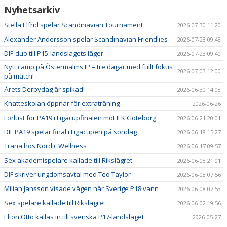
Nyhetsarkiv
Stella Elfrid spelar Scandinavian Tournament
2026-07-30 11:20
Alexander Andersson spelar Scandinavian Friendlies
2026-07-23 09:43
DIF-duo till P15-landslagets läger
2026-07-23 09:40
Nytt camp på Östermalms IP – tre dagar med fullt fokus
2026-07-03 12:00
på match!
Årets Derbydag är spikad!
2026-06-30 14:08
Knatteskolan öppnar för extraträning
2026-06-26
Förlust för PA19 i Ligacupfinalen mot IFK Göteborg
2026-06-21 20:01
DIF PA19 spelar final i Ligacupen på söndag
2026-06-18 15:27
Träna hos Nordic Wellness
2026-06-17 09:57
Sex akademispelare kallade till Rikslägret
2026-06-08 21:01
DIF skriver ungdomsavtal med Teo Taylor
2026-06-08 07:56
Milian Jansson visade vägen när Sverige P18 vann
2026-06-08 07:53
Sex spelare kallade till Rikslägret
2026-06-02 19:56
Elton Otto kallas in till svenska P17-landslaget
2026-05-27