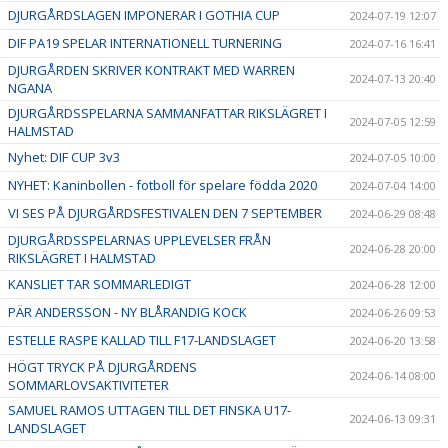
DJURGÅRDSLAGEN IMPONERAR I GOTHIA CUP
2024-07-19 12:07
DIF PA19 SPELAR INTERNATIONELL TURNERING
2024-07-16 16:41
DJURGÅRDEN SKRIVER KONTRAKT MED WARREN
2024-07-13 20:40
NGANA
DJURGÅRDSSPELARNA SAMMANFATTAR RIKSLÄGRET I
2024-07-05 12:59
HALMSTAD
Nyhet: DIF CUP 3v3
2024-07-05 10:00
NYHET: Kaninbollen - fotboll för spelare födda 2020
2024-07-04 14:00
VI SES PÅ DJURGÅRDSFESTIVALEN DEN 7 SEPTEMBER
2024-06-29 08:48
DJURGÅRDSSPELARNAS UPPLEVELSER FRÅN
2024-06-28 20:00
RIKSLÄGRET I HALMSTAD
KANSLIET TAR SOMMARLEDIGT
2024-06-28 12:00
PÄR ANDERSSON - NY BLÅRANDIG KOCK
2024-06-26 09:53
ESTELLE RASPE KALLAD TILL F17-LANDSLAGET
2024-06-20 13:58
HÖGT TRYCK PÅ DJURGÅRDENS
2024-06-14 08:00
SOMMARLOVSAKTIVITETER
SAMUEL RAMOS UTTAGEN TILL DET FINSKA U17-
2024-06-13 09:31
LANDSLAGET