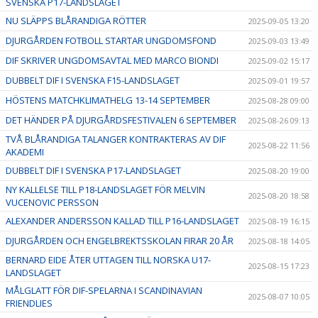
SVENSKA P17-LANDSLAGET
NU SLÄPPS BLÅRANDIGA RÖTTER
2025-09-05 13:20
DJURGÅRDEN FOTBOLL STARTAR UNGDOMSFOND
2025-09-03 13:49
DIF SKRIVER UNGDOMSAVTAL MED MARCO BIONDI
2025-09-02 15:17
DUBBELT DIF I SVENSKA F15-LANDSLAGET
2025-09-01 19:57
HÖSTENS MATCHKLIMATHELG 13-14 SEPTEMBER
2025-08-28 09:00
DET HÄNDER PÅ DJURGÅRDSFESTIVALEN 6 SEPTEMBER
2025-08-26 09:13
TVÅ BLÅRANDIGA TALANGER KONTRAKTERAS AV DIF
2025-08-22 11:56
AKADEMI
DUBBELT DIF I SVENSKA P17-LANDSLAGET
2025-08-20 19:00
NY KALLELSE TILL P18-LANDSLAGET FÖR MELVIN
2025-08-20 18:58
VUCENOVIC PERSSON
ALEXANDER ANDERSSON KALLAD TILL P16-LANDSLAGET
2025-08-19 16:15
DJURGÅRDEN OCH ENGELBREKTSSKOLAN FIRAR 20 ÅR
2025-08-18 14:05
BERNARD EIDE ÅTER UTTAGEN TILL NORSKA U17-
2025-08-15 17:23
LANDSLAGET
MÅLGLATT FÖR DIF-SPELARNA I SCANDINAVIAN
2025-08-07 10:05
FRIENDLIES