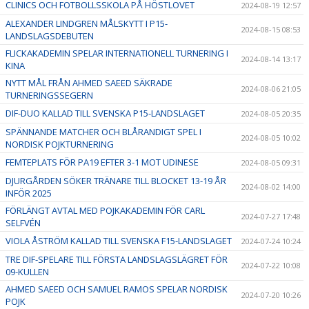
CLINICS OCH FOTBOLLSSKOLA PÅ HÖSTLOVET
2024-08-19 12:57
ALEXANDER LINDGREN MÅLSKYTT I P15-
2024-08-15 08:53
LANDSLAGSDEBUTEN
FLICKAKADEMIN SPELAR INTERNATIONELL TURNERING I
2024-08-14 13:17
KINA
NYTT MÅL FRÅN AHMED SAEED SÄKRADE
2024-08-06 21:05
TURNERINGSSEGERN
DIF-DUO KALLAD TILL SVENSKA P15-LANDSLAGET
2024-08-05 20:35
SPÄNNANDE MATCHER OCH BLÅRANDIGT SPEL I
2024-08-05 10:02
NORDISK POJKTURNERING
FEMTEPLATS FÖR PA19 EFTER 3-1 MOT UDINESE
2024-08-05 09:31
DJURGÅRDEN SÖKER TRÄNARE TILL BLOCKET 13-19 ÅR
2024-08-02 14:00
INFÖR 2025
FÖRLÄNGT AVTAL MED POJKAKADEMIN FÖR CARL
2024-07-27 17:48
SELFVÉN
VIOLA ÅSTRÖM KALLAD TILL SVENSKA F15-LANDSLAGET
2024-07-24 10:24
TRE DIF-SPELARE TILL FÖRSTA LANDSLAGSLÄGRET FÖR
2024-07-22 10:08
09-KULLEN
AHMED SAEED OCH SAMUEL RAMOS SPELAR NORDISK
2024-07-20 10:26
POJK