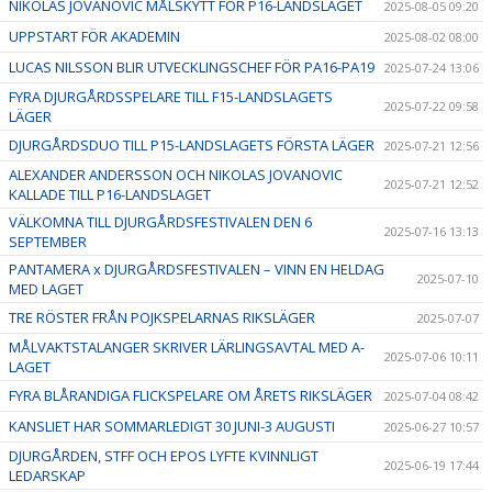
NIKOLAS JOVANOVIC MÅLSKYTT FÖR P16-LANDSLAGET
2025-08-05 09:20
UPPSTART FÖR AKADEMIN
2025-08-02 08:00
LUCAS NILSSON BLIR UTVECKLINGSCHEF FÖR PA16-PA19
2025-07-24 13:06
FYRA DJURGÅRDSSPELARE TILL F15-LANDSLAGETS
2025-07-22 09:58
LÄGER
DJURGÅRDSDUO TILL P15-LANDSLAGETS FÖRSTA LÄGER
2025-07-21 12:56
ALEXANDER ANDERSSON OCH NIKOLAS JOVANOVIC
2025-07-21 12:52
KALLADE TILL P16-LANDSLAGET
VÄLKOMNA TILL DJURGÅRDSFESTIVALEN DEN 6
2025-07-16 13:13
SEPTEMBER
PANTAMERA x DJURGÅRDSFESTIVALEN – VINN EN HELDAG
2025-07-10
MED LAGET
TRE RÖSTER FRÅN POJKSPELARNAS RIKSLÄGER
2025-07-07
MÅLVAKTSTALANGER SKRIVER LÄRLINGSAVTAL MED A-
2025-07-06 10:11
LAGET
FYRA BLÅRANDIGA FLICKSPELARE OM ÅRETS RIKSLÄGER
2025-07-04 08:42
KANSLIET HAR SOMMARLEDIGT 30 JUNI-3 AUGUSTI
2025-06-27 10:57
DJURGÅRDEN, STFF OCH EPOS LYFTE KVINNLIGT
2025-06-19 17:44
LEDARSKAP