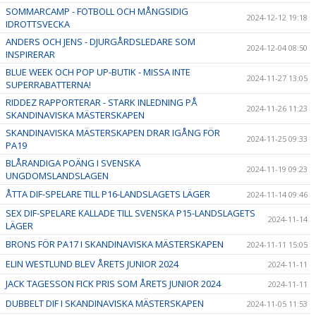
SOMMARCAMP - FOTBOLL OCH MÅNGSIDIG
2024-12-12 19:18
IDROTTSVECKA
ANDERS OCH JENS - DJURGÅRDSLEDARE SOM
2024-12-04 08:50
INSPIRERAR
BLUE WEEK OCH POP UP-BUTIK - MISSA INTE
2024-11-27 13:05
SUPERRABATTERNA!
RIDDEZ RAPPORTERAR - STARK INLEDNING PÅ
2024-11-26 11:23
SKANDINAVISKA MÄSTERSKAPEN
SKANDINAVISKA MÄSTERSKAPEN DRAR IGÅNG FÖR
2024-11-25 09:33
PA19
BLÅRANDIGA POÄNG I SVENSKA
2024-11-19 09:23
UNGDOMSLANDSLAGEN
ÅTTA DIF-SPELARE TILL P16-LANDSLAGETS LÄGER
2024-11-14 09:46
SEX DIF-SPELARE KALLADE TILL SVENSKA P15-LANDSLAGETS
2024-11-14
LÄGER
BRONS FÖR PA17 I SKANDINAVISKA MÄSTERSKAPEN
2024-11-11 15:05
ELIN WESTLUND BLEV ÅRETS JUNIOR 2024
2024-11-11
JACK TAGESSON FICK PRIS SOM ÅRETS JUNIOR 2024
2024-11-11
DUBBELT DIF I SKANDINAVISKA MÄSTERSKAPEN
2024-11-05 11:53