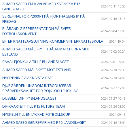
AHMED SAEED EM-KVALAR MED SVENSKA P16-
2024-10-11 15:53
LANDSLAGET
SERIEFINAL FÖR P2009-1 PÅ HJORTHAGENS IP PÅ
2024-10-10 13:18
FREDAG
BLÅRANDIG REPRESENTATION PÅ SVFFS
2024-10-04 12:00
FOTBOLLSKONVENT
EFTER KNATTEAVSLUTNING KOMMER VINTERKNATTESKOLA
2024-10-04
AHMED SAEED MÅLSKYTT I BÅDA MATCHERNA MOT
2024-10-02 20:21
ESTLAND
CAVA LEJONKULA TILL F15-LANDSLAGET
2024-10-01 09:00
AHMED SAEED MÅLSKYTT MOT ESTLAND
2024-09-30 19:30
NYÖPPNING AV KNIVSTA CAFÉ
2024-09-30 14:00
DJURGÅRDEN UNGDOM INTRODUCERAR
2024-09-27 17:00
SPÅRVERKSAMHET FÖR POJK- OCH FLICKLAG
DUBBELT DIF I P18-LANDSLAGET
2024-09-27 10:18
DIF-KVARTETT TILL P15 FUTURE TEAM
2024-09-26 08:00
NYCKELN TILL EN LYCKAD FOTBOLLSCUP
2024-09-18
AHMED SAEED GENREPAR MED P16-LANDSLAGET
2024-09-16 13:41