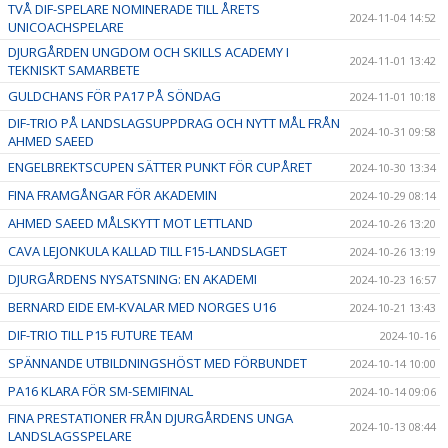
TVÅ DIF-SPELARE NOMINERADE TILL ÅRETS
2024-11-04 14:52
UNICOACHSPELARE
DJURGÅRDEN UNGDOM OCH SKILLS ACADEMY I
2024-11-01 13:42
TEKNISKT SAMARBETE
GULDCHANS FÖR PA17 PÅ SÖNDAG
2024-11-01 10:18
DIF-TRIO PÅ LANDSLAGSUPPDRAG OCH NYTT MÅL FRÅN
2024-10-31 09:58
AHMED SAEED
ENGELBREKTSCUPEN SÄTTER PUNKT FÖR CUPÅRET
2024-10-30 13:34
FINA FRAMGÅNGAR FÖR AKADEMIN
2024-10-29 08:14
AHMED SAEED MÅLSKYTT MOT LETTLAND
2024-10-26 13:20
CAVA LEJONKULA KALLAD TILL F15-LANDSLAGET
2024-10-26 13:19
DJURGÅRDENS NYSATSNING: EN AKADEMI
2024-10-23 16:57
BERNARD EIDE EM-KVALAR MED NORGES U16
2024-10-21 13:43
DIF-TRIO TILL P15 FUTURE TEAM
2024-10-16
SPÄNNANDE UTBILDNINGSHÖST MED FÖRBUNDET
2024-10-14 10:00
PA16 KLARA FÖR SM-SEMIFINAL
2024-10-14 09:06
FINA PRESTATIONER FRÅN DJURGÅRDENS UNGA
2024-10-13 08:44
LANDSLAGSSPELARE