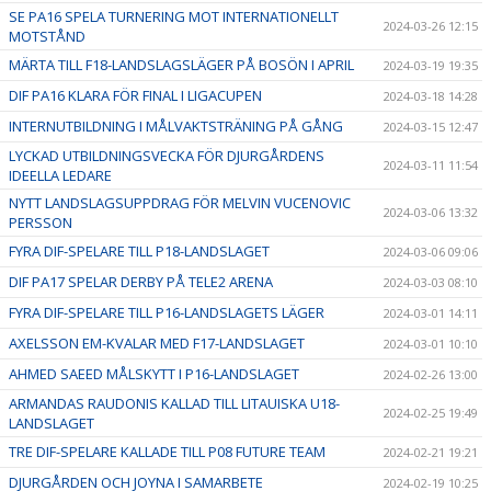
SE PA16 SPELA TURNERING MOT INTERNATIONELLT
2024-03-26 12:15
MOTSTÅND
MÄRTA TILL F18-LANDSLAGSLÄGER PÅ BOSÖN I APRIL
2024-03-19 19:35
DIF PA16 KLARA FÖR FINAL I LIGACUPEN
2024-03-18 14:28
INTERNUTBILDNING I MÅLVAKTSTRÄNING PÅ GÅNG
2024-03-15 12:47
LYCKAD UTBILDNINGSVECKA FÖR DJURGÅRDENS
2024-03-11 11:54
IDEELLA LEDARE
NYTT LANDSLAGSUPPDRAG FÖR MELVIN VUCENOVIC
2024-03-06 13:32
PERSSON
FYRA DIF-SPELARE TILL P18-LANDSLAGET
2024-03-06 09:06
DIF PA17 SPELAR DERBY PÅ TELE2 ARENA
2024-03-03 08:10
FYRA DIF-SPELARE TILL P16-LANDSLAGETS LÄGER
2024-03-01 14:11
AXELSSON EM-KVALAR MED F17-LANDSLAGET
2024-03-01 10:10
AHMED SAEED MÅLSKYTT I P16-LANDSLAGET
2024-02-26 13:00
ARMANDAS RAUDONIS KALLAD TILL LITAUISKA U18-
2024-02-25 19:49
LANDSLAGET
TRE DIF-SPELARE KALLADE TILL P08 FUTURE TEAM
2024-02-21 19:21
DJURGÅRDEN OCH JOYNA I SAMARBETE
2024-02-19 10:25