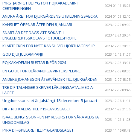
FYRSTJÄRNIGT BETYG FÖR POJKAKADEMIN I
2024-01-11 13:21
CERTIFIERINGEN
ANDRA ÅRET FÖR DJURGÅRDENS UTBILDNINGSVECKA
2024-01-09 12:10
KANSLIET ÖPPNAR ÅTER DEN 8 JANUARI
2023-12-22 09:00
SNART ÄR DET DAGS ATT SÖKA TILL
2023-12-21 20:34
ENGELBREKTSSKOLANS FOTBOLLSPROFIL
KLARTECKEN FÖR NYTT KANSLI VID HJORTHAGENS IP
2023-12-18 20:03
GOD DJU! JULKAMPANJ!
2023-12-12 11:07
POJKAKADEMIN RUSTAR INFÖR 2024
2023-12-08 13:01
EN GUIDE FÖR BLÅRANDIGA VINTERSPELARE
2023-12-08 08:00
ANDERS JOHANSSON ÅTERVÄNDER TILL DJURGÅRDEN
2023-12-07 18:05
TRE DIF-TALANGER SKRIVER LÄRLINGSAVTAL MED A-
2023-12-07 09:46
LAGET
Ungdomskansliet är julstängt 18 december-5 januari
2023-12-06 11:11
DIF-TRIO KALLAS TILL P15-LANDSLAGET
2023-11-28 21:36
ISAAC BENGTSSON - EN NY RESURS FÖR VÅRA ÄLDSTA
2023-11-21 11:23
UNGDOMSLAG
FYRA DIF-SPELARE TILL P16-LANDSLAGET
2023-11-15 08:48