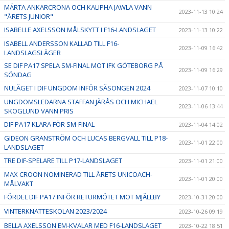
MÄRTA ANKARCRONA OCH KALIPHA JAWLA VANN
2023-11-13 10:24
"ÅRETS JUNIOR"
ISABELLE AXELSSON MÅLSKYTT I F16-LANDSLAGET
2023-11-13 10:22
ISABELL ANDERSSON KALLAD TILL F16-
2023-11-09 16:42
LANDSLAGSLÄGER
SE DIF PA17 SPELA SM-FINAL MOT IFK GÖTEBORG PÅ
2023-11-09 16:29
SÖNDAG
NULÄGET I DIF UNGDOM INFÖR SÄSONGEN 2024
2023-11-07 10:10
UNGDOMSLEDARNA STAFFAN JÄRÅS OCH MICHAEL
2023-11-06 13:44
SKOGLUND VANN PRIS
DIF PA17 KLARA FÖR SM-FINAL
2023-11-04 14:02
GIDEON GRANSTRÖM OCH LUCAS BERGVALL TILL P18-
2023-11-01 22:00
LANDSLAGET
TRE DIF-SPELARE TILL P17-LANDSLAGET
2023-11-01 21:00
MAX CROON NOMINERAD TILL ÅRETS UNICOACH-
2023-11-01 20:00
MÅLVAKT
FÖRDEL DIF PA17 INFÖR RETURMÖTET MOT MJÄLLBY
2023-10-31 20:00
VINTERKNATTESKOLAN 2023/2024
2023-10-26 09:19
BELLA AXELSSON EM-KVALAR MED F16-LANDSLAGET
2023-10-22 18:51