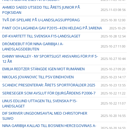
AHMED SAEED UTSEDD TILL ÅRETS JUNIOR PÅ
2025-11-03 08:56
POJKSIDAN
TVÅ DIF-SPELARE PÅ U-LANDSLAGSUPPDRAG
2025-10-30 12:00
PANT OCH LAGANDA GAV P2015–4 EN HELDAG PÅ 3ARENA
2025-10-29
DIF-KVARTETT TILL SVENSKA F15-LANDSLAGET
2025-10-28 12:54
DRÖMDEBUT FÖR NINA GARIBIJA I A-
2025-10-27 11:00
LANDSLAGSDEBUTEN
DANNY WHALLEY - NY SPORTSLIGT ANSVARIG FÖR P/F 5-
2025-10-27 10:44
12 ÅR
EMILIA REDTZER STÄNGDE IGEN MOT RUMÄNIEN
2025-10-27 09:20
NIKOLAS JOVANOVIC TILL PSV EINDHOVEN
2025-10-23 14:17
SCANDIC PRESENTERAR: ÅRETS SPORTFÖRÄLDER 2025
2025-10-23 13:55
SERIESEGER SOM AVSLUT FÖR DJURGÅRDENS P2006-7
2025-10-22 11:22
LINUS EDLUND UTTAGEN TILL SVENSKA P15-
2025-10-22 11:07
LANDSLAGET
DIF SKRIVER UNGDOMSAVTAL MED CHRISTOPHER
2025-10-20 16:55
SLIWO
NINA GARIBIJA KALLAD TILL BOSNIEN HERCEGOVINAS A-
2025-10-20 16:53