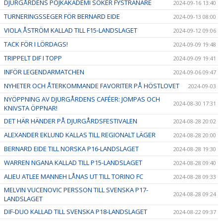
DJURGÅRDENS POJKAKADEMI SÖKER FYSTRÄNARE
2024-09-16 13:40
TURNERINGSSEGER FÖR BERNARD EIDE
2024-09-13 08:00
VIOLA ÅSTRÖM KALLAD TILL F15-LANDSLAGET
2024-09-12 09:06
TACK FÖR I LÖRDAGS!
2024-09-09 19:48
TRIPPELT DIF I TOPP
2024-09-09 19:41
INFÖR LEGENDARMATCHEN
2024-09-06 09:47
NYHETER OCH ÅTERKOMMANDE FAVORITER PÅ HÖSTLOVET
2024-09-03
NYÖPPNING AV DJURGÅRDENS CAFÉER: JOMPAS OCH
2024-08-30 17:31
KNIVSTA ÖPPNAR!
DET HÄR HÄNDER PÅ DJURGÅRDSFESTIVALEN
2024-08-28 20:02
ALEXANDER EKLUND KALLAS TILL REGIONALT LÄGER
2024-08-28 20:00
BERNARD EIDE TILL NORSKA P16-LANDSLAGET
2024-08-28 19:30
WARREN NGANA KALLAD TILL P15-LANDSLAGET
2024-08-28 09:40
ALIEU ATLEE MANNEH LÅNAS UT TILL TORINO FC
2024-08-28 09:33
MELVIN VUCENOVIC PERSSON TILL SVENSKA P17-
2024-08-28 09:24
LANDSLAGET
DIF-DUO KALLAD TILL SVENSKA P18-LANDSLAGET
2024-08-22 09:37