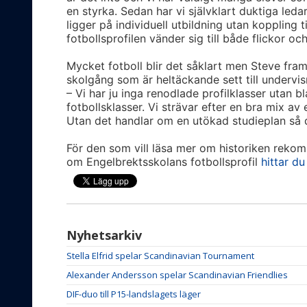
en styrka. Sedan har vi självklart duktiga led
ligger på individuell utbildning utan koppling t
fotbollsprofilen vänder sig till både flickor o
Mycket fotboll blir det såklart men Steve framh
skolgång som är heltäckande sett till undervis
– Vi har ju inga renodlade profilklasser utan bl
fotbollsklasser. Vi strävar efter en bra mix av 
Utan det handlar om en utökad studieplan så 
För den som vill läsa mer om historiken rek
om Engelbrektsskolans fotbollsprofil
hittar du
Nyhetsarkiv
Stella Elfrid spelar Scandinavian Tournament
Alexander Andersson spelar Scandinavian Friendlies
DIF-duo till P15-landslagets läger