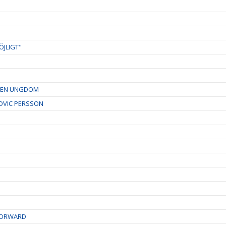
ÖJLIGT"
RDEN UNGDOM
OVIC PERSSON
-FORWARD