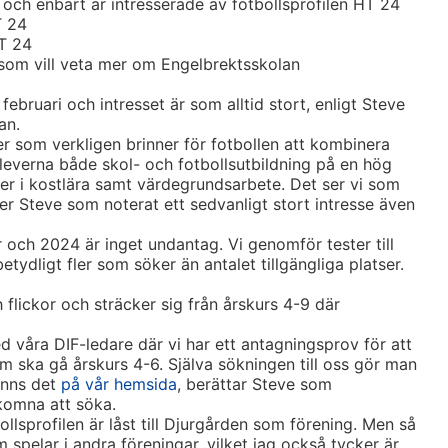
7 och enbart är intresserade av fotbollsprofilen HT 24
T 24
HT 24
 som vill veta mer om Engelbrektsskolan
ebruari och intresset är som alltid stort, enligt Steve
an.
ver som verkligen brinner för fotbollen att kombinera
leverna både skol- och fotbollsutbildning på en hög
per i kostlära samt värdegrundsarbete. Det ser vi som
er Steve som noterat ett sedvanligt stort intresse även
 och 2024 är inget undantag. Vi genomför tester till
etydligt fler som söker än antalet tillgängliga platser.
h flickor och sträcker sig från årskurs 4-9 där
med våra DIF-ledare där vi har ett antagningsprov för att
m ska gå årskurs 4-6. Själva sökningen till oss gör man
inns det
på vår hemsida
, berättar Steve som
lkomna att söka.
llsprofilen är låst till Djurgården som förening. Men så
 spelar i andra föreningar, vilket jag också tycker är