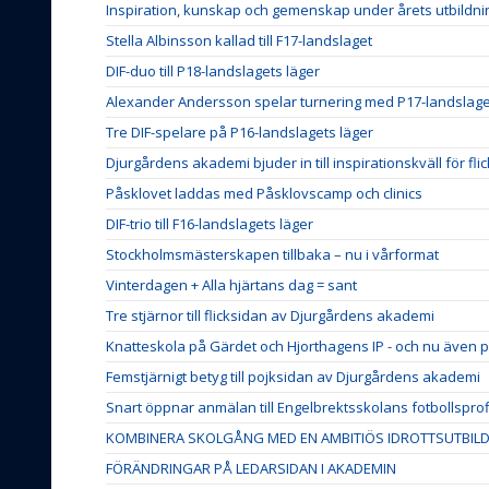
Inspiration, kunskap och gemenskap under årets utbildn
Stella Albinsson kallad till F17-landslaget
DIF-duo till P18-landslagets läger
Alexander Andersson spelar turnering med P17-landslage
Tre DIF-spelare på P16-landslagets läger
Djurgårdens akademi bjuder in till inspirationskväll för fli
Påsklovet laddas med Påsklovscamp och clinics
DIF-trio till F16-landslagets läger
Stockholmsmästerskapen tillbaka – nu i vårformat
Vinterdagen + Alla hjärtans dag = sant
Tre stjärnor till flicksidan av Djurgårdens akademi
Knatteskola på Gärdet och Hjorthagens IP - och nu även p
Femstjärnigt betyg till pojksidan av Djurgårdens akademi
Snart öppnar anmälan till Engelbrektsskolans fotbollsprof
KOMBINERA SKOLGÅNG MED EN AMBITIÖS IDROTTSUTBIL
FÖRÄNDRINGAR PÅ LEDARSIDAN I AKADEMIN