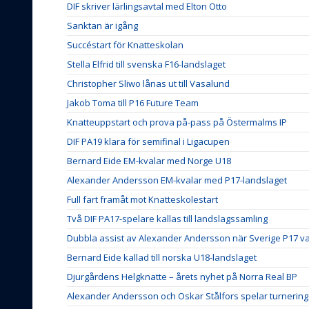
DIF skriver lärlingsavtal med Elton Otto
Sanktan är igång
Succéstart för Knatteskolan
Stella Elfrid till svenska F16-landslaget
Christopher Sliwo lånas ut till Vasalund
Jakob Toma till P16 Future Team
Knatteuppstart och prova på-pass på Östermalms IP
DIF PA19 klara för semifinal i Ligacupen
Bernard Eide EM-kvalar med Norge U18
Alexander Andersson EM-kvalar med P17-landslaget
Full fart framåt mot Knatteskolestart
Två DIF PA17-spelare kallas till landslagssamling
Dubbla assist av Alexander Andersson när Sverige P17 v
Bernard Eide kallad till norska U18-landslaget
Djurgårdens Helgknatte – årets nyhet på Norra Real BP
Alexander Andersson och Oskar Stålfors spelar turnerin