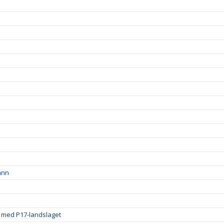
ann
g med P17-landslaget