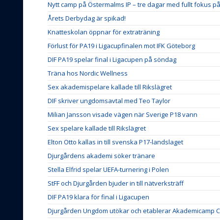
Nytt camp på Östermalms IP – tre dagar med fullt fokus p
Årets Derbydag är spikad!
Knatteskolan öppnar för extraträning
Förlust för PA19 i Ligacupfinalen mot IFK Göteborg
DIF PA19 spelar final i Ligacupen på söndag
Träna hos Nordic Wellness
Sex akademispelare kallade till Rikslägret
DIF skriver ungdomsavtal med Teo Taylor
Milian Jansson visade vägen när Sverige P18 vann
Sex spelare kallade till Rikslägret
Elton Otto kallas in till svenska P17-landslaget
Djurgårdens akademi söker tränare
Stella Elfrid spelar UEFA-turnering i Polen
StFF och Djurgården bjuder in till nätverksträff
DIF PA19 klara för final i Ligacupen
Djurgården Ungdom utökar och etablerar Akademicamp Co