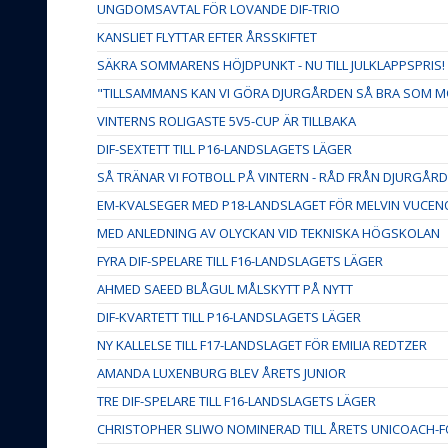
UNGDOMSAVTAL FÖR LOVANDE DIF-TRIO
KANSLIET FLYTTAR EFTER ÅRSSKIFTET
SÄKRA SOMMARENS HÖJDPUNKT - NU TILL JULKLAPPSPRIS!
"TILLSAMMANS KAN VI GÖRA DJURGÅRDEN SÅ BRA SOM M
VINTERNS ROLIGASTE 5V5-CUP ÄR TILLBAKA
DIF-SEXTETT TILL P16-LANDSLAGETS LÄGER
SÅ TRÄNAR VI FOTBOLL PÅ VINTERN - RÅD FRÅN DJURGÅ
EM-KVALSEGER MED P18-LANDSLAGET FÖR MELVIN VUCEN
MED ANLEDNING AV OLYCKAN VID TEKNISKA HÖGSKOLAN
FYRA DIF-SPELARE TILL F16-LANDSLAGETS LÄGER
AHMED SAEED BLÅGUL MÅLSKYTT PÅ NYTT
DIF-KVARTETT TILL P16-LANDSLAGETS LÄGER
NY KALLELSE TILL F17-LANDSLAGET FÖR EMILIA REDTZER
AMANDA LUXENBURG BLEV ÅRETS JUNIOR
TRE DIF-SPELARE TILL F16-LANDSLAGETS LÄGER
CHRISTOPHER SLIWO NOMINERAD TILL ÅRETS UNICOACH