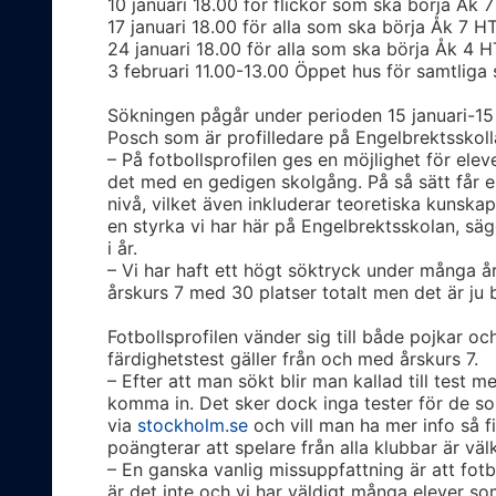
10 januari 18.00 för flickor som ska börja Åk 
17 januari 18.00 för alla som ska börja Åk 7 H
24 januari 18.00 för alla som ska börja Åk 4 
3 februari 11.00-13.00 Öppet hus för samtliga
Sökningen pågår under perioden 15 januari-15 f
Posch som är profilledare på Engelbrektsskoll
– På fotbollsprofilen ges en möjlighet för ele
det med en gedigen skolgång. På så sätt får e
nivå, vilket även inkluderar teoretiska kunska
en styrka vi har här på Engelbrektsskolan, säg
i år.
– Vi har haft ett högt söktryck under många år
årskurs 7 med 30 platser totalt men det är ju b
Fotbollsprofilen vänder sig till både pojkar oc
färdighetstest gäller från och med årskurs 7.
– Efter att man sökt blir man kallad till test 
komma in. Det sker dock inga tester för de so
via
stockholm.se
och vill man ha mer info så f
poängterar att spelare från alla klubbar är vä
– En ganska vanlig missuppfattning är att fotbo
är det inte och vi har väldigt många elever som