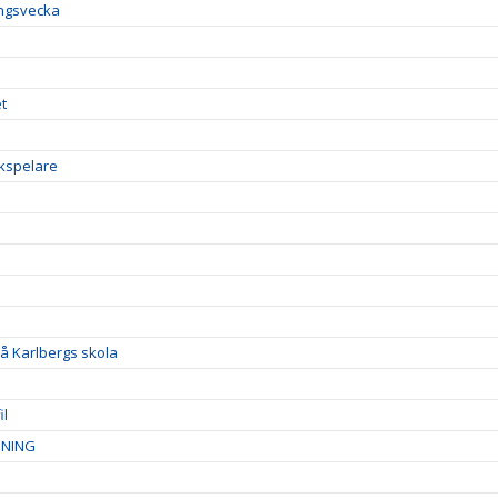
ingsvecka
t
ckspelare
å Karlbergs skola
il
DNING