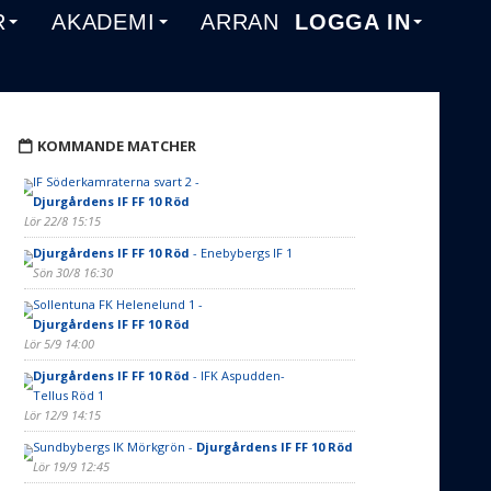
R
AKADEMI
ARRANGEMANG
LOGGA IN
KOMMANDE MATCHER
IF Söderkamraterna svart 2 -
Djurgårdens IF FF 10 Röd
Lör 22/8 15:15
Djurgårdens IF FF 10 Röd
- Enebybergs IF 1
Sön 30/8 16:30
Sollentuna FK Helenelund 1 -
Djurgårdens IF FF 10 Röd
Lör 5/9 14:00
Djurgårdens IF FF 10 Röd
- IFK Aspudden-
Tellus Röd 1
Lör 12/9 14:15
Sundbybergs IK Mörkgrön -
Djurgårdens IF FF 10 Röd
Lör 19/9 12:45