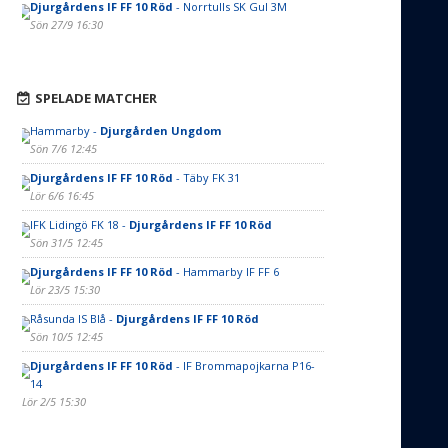
Djurgårdens IF FF 10 Röd
- Norrtulls SK Gul 3M
Sön 27/9 16:30
SPELADE MATCHER
Hammarby -
Djurgården Ungdom
Sön 7/6 12:45
Djurgårdens IF FF 10 Röd
- Täby FK 31
Lör 6/6 16:45
IFK Lidingö FK 18 -
Djurgårdens IF FF 10 Röd
Sön 31/5 12:45
Djurgårdens IF FF 10 Röd
- Hammarby IF FF 6
Lör 23/5 15:30
Råsunda IS Blå -
Djurgårdens IF FF 10 Röd
Sön 10/5 12:45
Djurgårdens IF FF 10 Röd
- IF Brommapojkarna P16-
14
Lör 2/5 15:30