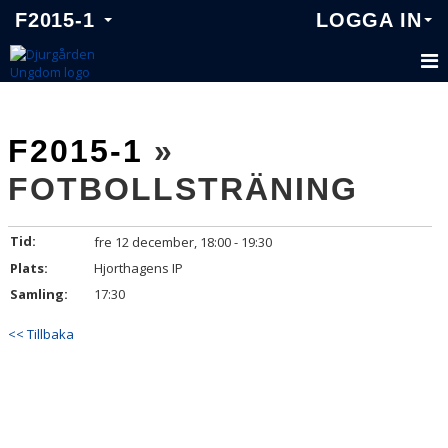
F2015-1
LOGGA IN
F2015-1
F2015-1
»
TRUPPEN
FOTBOLLSTRÄNING
KALENDER
MATCHER
Tid:
fre 12 december, 18:00 - 19:30
Plats:
Hjorthagens IP
Samling:
17:30
<< Tillbaka