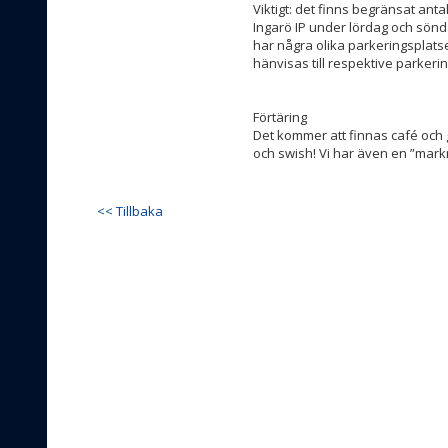
Viktigt: det finns begränsat ant
Ingarö IP under lördag och sönd
har några olika parkeringsplats
hänvisas till respektive parkeri
Förtäring
Det kommer att finnas café och gri
och swish! Vi har även en ”mar
<< Tillbaka