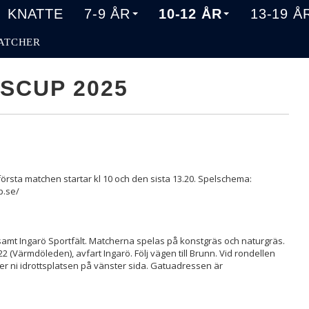
KNATTE
7-9 ÅR
10-12 ÅR
13-19 Å
ATCHER
SCUP 2025
första matchen startar kl 10 och den sista 13.20. Spelschema:
p.se/
amt Ingarö Sportfält. Matcherna spelas på konstgräs och naturgräs.
222 (Värmdöleden), avfart Ingarö. Följ vägen till Brunn. Vid rondellen
 ser ni idrottsplatsen på vänster sida. Gatuadressen är