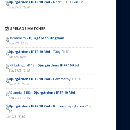
Djurgårdens IF FF 10 Röd
- Norrtulls SK Gul 3M
Sön 27/9 16:30
SPELADE MATCHER
Hammarby -
Djurgården Ungdom
Sön 7/6 12:45
Djurgårdens IF FF 10 Röd
- Täby FK 31
Lör 6/6 16:45
IFK Lidingö FK 18 -
Djurgårdens IF FF 10 Röd
Sön 31/5 12:45
Djurgårdens IF FF 10 Röd
- Hammarby IF FF 6
Lör 23/5 15:30
Råsunda IS Blå -
Djurgårdens IF FF 10 Röd
Sön 10/5 12:45
Djurgårdens IF FF 10 Röd
- IF Brommapojkarna P16-
14
Lör 2/5 15:30