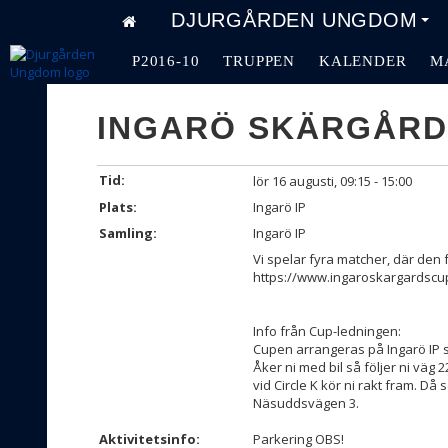
DJURGÅRDEN UNGDOM
P2016-10
TRUPPEN
KALENDER
M
INGARÖ SKÄRGÅRD
Tid:
lör 16 augusti, 09:15 - 15:00
Plats:
Ingarö IP
Samling:
Ingarö IP
Vi spelar fyra matcher, där den 
https://www.ingaroskargardscu
Info från Cup-ledningen:
Cupen arrangeras på Ingarö IP s
Åker ni med bil så följer ni väg 
vid Circle K kör ni rakt fram. Då
Näsuddsvägen 3.
Aktivitetsinfo:
Parkering OBS!