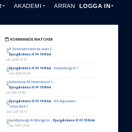
R
AKADEMI
ARRANGEMANG
LOGGA IN
KOMMANDE MATCHER
IF Söderkamraterna svart 2 -
Djurgårdens IF FF 10 Röd
Lör 22/8 15:15
Djurgårdens IF FF 10 Röd
- Enebybergs IF 1
Sön 30/8 16:30
Sollentuna FK Helenelund 1 -
Djurgårdens IF FF 10 Röd
Lör 5/9 14:00
Djurgårdens IF FF 10 Röd
- IFK Aspudden-
Tellus Röd 1
Lör 12/9 14:15
Sundbybergs IK Mörkgrön -
Djurgårdens IF FF 10 Röd
Lör 19/9 12:45