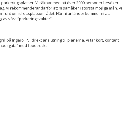
al parkeringsplatser. Vi räknar med att över 2000 personer besöker
ag. Vi rekommenderar därför att ni samåker i största möjliga mån. Vi
er runt om idrottsplatsområdet. När ni anländer kommer ni att
ng av våra ”parkeringsvakter”.
ll på Ingarö IP, i direkt anslutning till planerna. Vi tar kort, kontant
knadsgata” med foodtrucks.