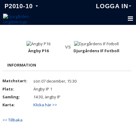
P2010-10
LOGGA IN
P2010-10
TRUPPEN
vs
Ängby P16
Djurgårdens IF Fotboll
KALENDER
INFORMATION
MATCHER
Matchstart:
sön 07 december, 15:30
Plats:
Ängby IP 1
Samling:
14:30, ängby IP
Karta:
Klicka här >>
<< Tillbaka